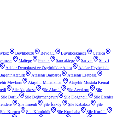
eykoz
Beylikdüzü
Beyoğlu
Büyükçekmece
Çatalca
ekmece
Maltepe
Pendik
Sancaktepe
Sarıyer
Silivri
Adalar Demokrasi ve Özgürlükler Adası
Adalar Heybeliada
taşehir Atatürk
Ataşehir Barbaros
Ataşehir Esatpaşa
ehir Mevlana
Ataşehir Mimarsinan
Ataşehir Mustafa Kemal
etli
Şile Akçakese
Şile Alacalı
Şile Avcıkoru
Şile
Şile Darlık
Şile Değirmençayırı
Şile Doğancılı
Şile Erenler
rendere
Şile İmrenli
Şile İsaköy
Şile Kabakoz
Şile
Şile Korucu
Şile Kömürlük
Şile Kumbaba
Şile Kurfallı