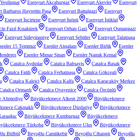
Yeşilpınar
Esenyurt Akçaburgaz
Esenyurt Akevler
Esenyurt
t Barbaros Hayrettin Paşa
Esenyurt Battalgazi
Esenyurt
Esenyurt İncirtepe
Esenyurt İnönü
Esenyurt İstiklal
ip Fazıl Kısakürek
Esenyurt Orhan Gazi
Esenyurt Osmangazi
Esenyurt Süleymaniye
Esenyurt Şehitler
Esenyurt Talatpaşa
senler 15 Temmuz
Esenler Atışalanı
Esenler Birlik
Esenler
Menderes
Esenler Mimar Sinan
Esenler Namık Kemal
rk
Çatalca Aydınlar
Çatalca Bahşayiş
Çatalca Başak
Çatalca Fatih
Çatalca Ferhatpaşa
Çatalca Gökçeali
a
Çatalca Kaleiçi
Çatalca Kalfa
Çatalca Karacaköy Merkez
Çatalca Ormanlı
Çatalca Ovayenice
Çatalca Örcünlü
e Ahmediye
Büyükçekmece Alkent 2000
Büyükçekmece
kmece Çakmaklı
Büyükçekmece Dizdariye
Büyükçekmece
araağaç
Büyükçekmece Kumburgaz
Büyükçekmece
yükçekmece Türkoba
Büyükçekmece Ulus
Büyükçekmece
lu Bülbül
Beyoğlu Camiikebir
Beyoğlu Cihangir
Beyoğlu