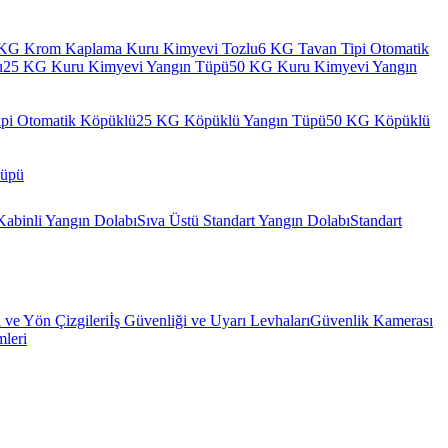
KG Krom Kaplama Kuru Kimyevi Tozlu
6 KG Tavan Tipi Otomatik
u
25 KG Kuru Kimyevi Yangın Tüpü
50 KG Kuru Kimyevi Yangın
pi Otomatik Köpüklü
25 KG Köpüklü Yangın Tüpü
50 KG Köpüklü
Tüpü
Kabinli Yangın Dolabı
Sıva Üstü Standart Yangın Dolabı
Standart
l ve Yön Çizgileri
İş Güvenliği ve Uyarı Levhaları
Güvenlik Kamerası
mleri