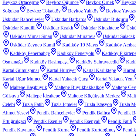
Beykoz Ortaçeşme
Beykoz Öğümce
Beykoz Örnek
Beykoz
Soğuksu
Beykoz Tokatköy
Beykoz Yalıköy
Beykoz Yavuzs
Üsküdar Bahçelievler
Üsküdar Barbaros
Üsküdar Bulgurlu
Üsküdar Kandilli
Üsküdar Kısıklı
Üsküdar Kirazlıtepe
Üskü
Üsküdar Mimar Sinan
Üsküdar Muratreis
Üsküdar Salacak
Üsküdar Zeynep Kamil
Kadıköy 19 Mayıs
Kadıköy Acıba
Kadıköy Fenerbahçe
Kadıköy Feneryolu
Kadıköy Fikirtep
Osmanağa
Kadıköy Rasimpaşa
Kadıköy Sahrayıcedid
Kadı
Kartal Gümüşpınar
Kartal Hürriyet
Kartal Karlıktepe
Karta
Kartal Uğur Mumcu
Kartal Yakacık Çarşı
Kartal Yakacık Yeni
Maltepe Başıbüyük
Maltepe Büyükbakkalköy
Maltepe Cevi
Gülsuyu
Maltepe İdealtepe
Maltepe Küçükyalı Merkez
Malt
Çelebi
Tuzla Fatih
Tuzla İçmeler
Tuzla İstasyon
Tuzla Me
Ahmet Yesevi
Pendik Bahçelievler
Pendik Ballıca
Pendik Ba
Ertuğrulgazi
Pendik Esenler
Pendik Esenyalı
Pendik Fatih
Pendik Kaynarca
Pendik Kurna
Pendik Kurtdoğmuş
Pendik