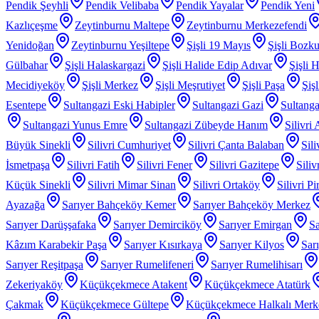
Pendik Şeyhli
Pendik Velibaba
Pendik Yayalar
Pendik Yeni
Kazlıçeşme
Zeytinburnu Maltepe
Zeytinburnu Merkezefendi
Yenidoğan
Zeytinburnu Yeşiltepe
Şişli 19 Mayıs
Şişli Bozku
Gülbahar
Şişli Halaskargazi
Şişli Halide Edip Adıvar
Şişli H
Mecidiyeköy
Şişli Merkez
Şişli Meşrutiyet
Şişli Paşa
Şiş
Esentepe
Sultangazi Eski Habipler
Sultangazi Gazi
Sultanga
Sultangazi Yunus Emre
Sultangazi Zübeyde Hanım
Silivri
Büyük Sinekli
Silivri Cumhuriyet
Silivri Çanta Balaban
Sil
İsmetpaşa
Silivri Fatih
Silivri Fener
Silivri Gazitepe
Sili
Küçük Sinekli
Silivri Mimar Sinan
Silivri Ortaköy
Silivri P
Ayazağa
Sarıyer Bahçeköy Kemer
Sarıyer Bahçeköy Merkez
Sarıyer Darüşşafaka
Sarıyer Demirciköy
Sarıyer Emirgan
Sa
Kâzım Karabekir Paşa
Sarıyer Kısırkaya
Sarıyer Kilyos
Sar
Sarıyer Reşitpaşa
Sarıyer Rumelifeneri
Sarıyer Rumelihisarı
Zekeriyaköy
Küçükçekmece Atakent
Küçükçekmece Atatürk
Çakmak
Küçükçekmece Gültepe
Küçükçekmece Halkalı Merk