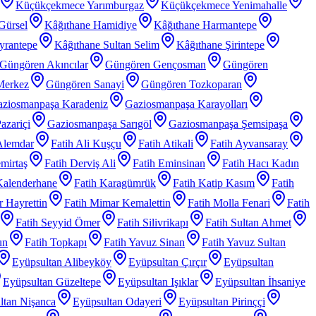
Küçükçekmece Yarımburgaz
Küçükçekmece Yenimahalle
Gürsel
Kâğıthane Hamidiye
Kâğıthane Harmantepe
yrantepe
Kâğıthane Sultan Selim
Kâğıthane Şirintepe
Güngören Akıncılar
Güngören Gençosman
Güngören
Merkez
Güngören Sanayi
Güngören Tozkoparan
ziosmanpaşa Karadeniz
Gaziosmanpaşa Karayolları
azariçi
Gaziosmanpaşa Sarıgöl
Gaziosmanpaşa Şemsipaşa
Alemdar
Fatih Ali Kuşçu
Fatih Atikali
Fatih Ayvansaray
mirtaş
Fatih Derviş Ali
Fatih Eminsinan
Fatih Hacı Kadın
Kalenderhane
Fatih Karagümrük
Fatih Katip Kasım
Fatih
 Hayrettin
Fatih Mimar Kemalettin
Fatih Molla Fenari
Fatih
Fatih Seyyid Ömer
Fatih Silivrikapı
Fatih Sultan Ahmet
un
Fatih Topkapı
Fatih Yavuz Sinan
Fatih Yavuz Sultan
Eyüpsultan Alibeyköy
Eyüpsultan Çırçır
Eyüpsultan
Eyüpsultan Güzeltepe
Eyüpsultan Işıklar
Eyüpsultan İhsaniye
ltan Nişanca
Eyüpsultan Odayeri
Eyüpsultan Pirinççi