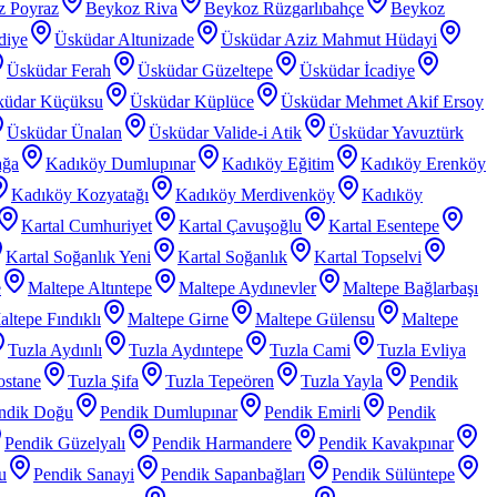
z Poyraz
Beykoz Riva
Beykoz Rüzgarlıbahçe
Beykoz
diye
Üsküdar Altunizade
Üsküdar Aziz Mahmut Hüdayi
Üsküdar Ferah
Üsküdar Güzeltepe
Üsküdar İcadiye
küdar Küçüksu
Üsküdar Küplüce
Üsküdar Mehmet Akif Ersoy
Üsküdar Ünalan
Üsküdar Valide-i Atik
Üsküdar Yavuztürk
ağa
Kadıköy Dumlupınar
Kadıköy Eğitim
Kadıköy Erenköy
Kadıköy Kozyatağı
Kadıköy Merdivenköy
Kadıköy
Kartal Cumhuriyet
Kartal Çavuşoğlu
Kartal Esentepe
Kartal Soğanlık Yeni
Kartal Soğanlık
Kartal Topselvi
e
Maltepe Altıntepe
Maltepe Aydınevler
Maltepe Bağlarbaşı
ltepe Fındıklı
Maltepe Girne
Maltepe Gülensu
Maltepe
Tuzla Aydınlı
Tuzla Aydıntepe
Tuzla Cami
Tuzla Evliya
ostane
Tuzla Şifa
Tuzla Tepeören
Tuzla Yayla
Pendik
ndik Doğu
Pendik Dumlupınar
Pendik Emirli
Pendik
Pendik Güzelyalı
Pendik Harmandere
Pendik Kavakpınar
u
Pendik Sanayi
Pendik Sapanbağları
Pendik Sülüntepe