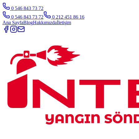
0 546 843 73 72
0 546 843 73 72
0 212 451 86 16
Ana Sayfa
Blog
Hakkımızda
İletişim