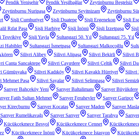
Pendik Yenişehir
Pendik Yeşilbağlar
Zeytinburnu Beştelsiz
Zeytinburnu Nuripaşa
Zeytinburnu Seyitnizam
Zeytinburnu Sü
rt
Şişli Cumhuriyet
Şişli Duatepe
Şişli Ergenekon
Şişli Es
alil Rıfat Paşa
Şişli Harbiye
Şişli İnönü
Şişli İzzetpaşa
Şiş
li Teşvikiye
Şişli Yayla
Sultangazi 50. Yıl
Sultangazi 75. Yıl
zi Habibler
Sultangazi İsmetpaşa
Sultangazi Malkoçoğlu
Sult
 Akören
Silivri Alibey
Silivri Alipaşa
Silivri Bekirli
Silivri 
ivri Çanta Sancaktepe
Silivri Çayırdere
Silivri Çeltik
Silivri D
vri Gümüşyaka
Silivri Kadıköy
Silivri Kavaklı Hürriyet
Silivri
iri Mehmet Paşa
Silivri Sayalar
Silivri Selimpaşa
Silivri Semiz
Sarıyer Bahçeköy Yeni
Sarıyer Baltalimanı
Sarıyer Büyükdere
rıyer Fatih Sultan Mehmet
Sarıyer Ferahevler
Sarıyer Garipçe
ıyer Kireçburnu
Sarıyer Kocataş
Sarıyer Maden
Sarıyer Masl
Sarıyer Rumelikavağı
Sarıyer Sarıyer
Sarıyer Tarabya
Sarıye
Küçükçekmece Beşyol
Küçükçekmece Cennet
Küçükçekmece
ez
Küçükçekmece İnönü
Küçükçekmece İstasyon
Küçükçek