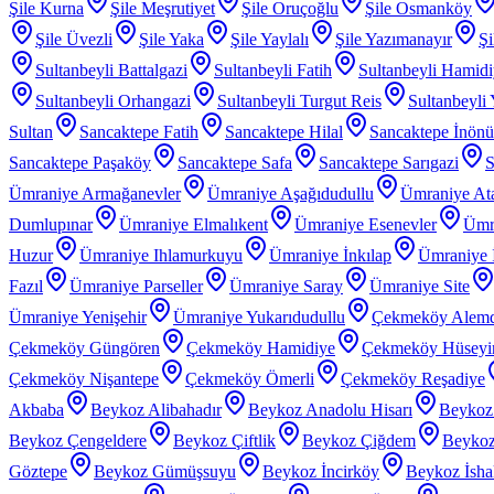
Şile Kurna
Şile Meşrutiyet
Şile Oruçoğlu
Şile Osmanköy
Şile Üvezli
Şile Yaka
Şile Yaylalı
Şile Yazımanayır
Şi
Sultanbeyli Battalgazi
Sultanbeyli Fatih
Sultanbeyli Hamid
Sultanbeyli Orhangazi
Sultanbeyli Turgut Reis
Sultanbeyli
Sultan
Sancaktepe Fatih
Sancaktepe Hilal
Sancaktepe İnönü
Sancaktepe Paşaköy
Sancaktepe Safa
Sancaktepe Sarıgazi
S
Ümraniye Armağanevler
Ümraniye Aşağıdudullu
Ümraniye At
Dumlupınar
Ümraniye Elmalıkent
Ümraniye Esenevler
Ümr
Huzur
Ümraniye Ihlamurkuyu
Ümraniye İnkılap
Ümraniye İ
Fazıl
Ümraniye Parseller
Ümraniye Saray
Ümraniye Site
Ümraniye Yenişehir
Ümraniye Yukarıdudullu
Çekmeköy Alem
Çekmeköy Güngören
Çekmeköy Hamidiye
Çekmeköy Hüseyin
Çekmeköy Nişantepe
Çekmeköy Ömerli
Çekmeköy Reşadiye
Akbaba
Beykoz Alibahadır
Beykoz Anadolu Hisarı
Beykoz
Beykoz Çengeldere
Beykoz Çiftlik
Beykoz Çiğdem
Beykoz
Göztepe
Beykoz Gümüşsuyu
Beykoz İncirköy
Beykoz İsha