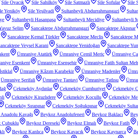
Şile Ovacık
Şile Sahilköy
Şile Satmazlı
Şile Sofular
Şile 
le Yeniköy
Şile Yeşilvadi
Sultanbeyli Abdurrahmangazi
Sulta
iye
Sultanbeyli Hasanpaşa
Sultanbeyli Mecidiye
Sultanbeyli 
 Yavuz Selim
Sancaktepe Abdurrahmangazi
Sancaktepe Akpınar
Sancaktepe Kemal Türkler
Sancaktepe Meclis
Sancaktepe M
ancaktepe Veysel Karani
Sancaktepe Yenidoğan
Sancaktepe Yu
akent
Ümraniye Atatürk
Ümraniye Cemil Meriç
Ümraniye Ç
aniye Esenkent
Ümraniye Esenşehir
Ümraniye Fatih Sultan Me
stiklal
Ümraniye Kâzım Karabekir
Ümraniye Madenler
Ümra
Ümraniye Şerifali
Ümraniye Tantavi
Ümraniye Tatlısu
Ümran
dağ
Çekmeköy Aydınlar
Çekmeköy Cumhuriyet
Çekmeköy Ç
li
Çekmeköy Kirazlıdere
Çekmeköy Koçullu
Çekmeköy Meh
Çekmeköy Sırapınar
Çekmeköy Soğukpınar
Çekmeköy Sultanç
 Anadolu Kavağı
Beykoz Anadolufeneri
Beykoz Baklacı
Bey
 Çubuklu
Beykoz Dereseki
Beykoz Elmalı
Beykoz Fatih
klı
Beykoz Kanlıca
Beykoz Kavacık
Beykoz Kaynarca
Be