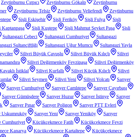
Zeytinburnu Çırpıcı
Zeytinburnu Gökalp
Zeytinburnu
mer
Zeytinburnu Telsiz
Zeytinburnu Veliefendi
Zeytinburnu
entepe
Şişli Eskişehir
Şişli Feriköy
Şişli Fulya
Şişli
li Kaptanpaşa
Şişli Kuştepe
Şişli Mahmut Şevket Paşa
Şişli
Sultangazi Cebeci
Sultangazi Cumhuriyet
Sultangazi
angazi Sultançiftliği
Sultangazi Uğur Mumcu
Sultangazi Yayla
Beyciler
Silivri Büyük Çavuşlu
Silivri Büyük Kılıçlı
Silivri
anamandıra
Silivri Değirmenköy Fevzipaşa
Silivri Değirmenköy
 Kavaklı İstiklal
Silivri Kurfallı
Silivri Küçük Kılıçlı
Silivri
kumlar
Silivri Seymen
Silivri Yeni
Silivri Yolçatı
Sarıyer
Sarıyer Cumhuriyet
Sarıyer Çamlıtepe
Sarıyer Çayırbaşı
Sarıyer Gümüşdere
Sarıyer Huzur
Sarıyer İstinye
Sarıyer
ak
Sarıyer Pınar
Sarıyer Poligon
Sarıyer PTT Evleri
r Uskumruköy
Sarıyer Yeni
Sarıyer Yeniköy
Sarıyer
 Cumhuriyet
Küçükçekmece Fatih
Küçükçekmece Fevzi
mece Kanarya
Küçükçekmece Kartaltepe
Küçükçekmece