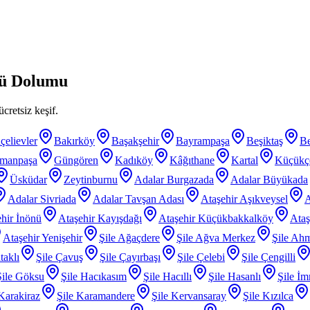
ü Dolumu
cretsiz keşif.
çelievler
Bakırköy
Başakşehir
Bayrampaşa
Beşiktaş
B
smanpaşa
Güngören
Kadıköy
Kâğıthane
Kartal
Küçükç
Üsküdar
Zeytinburnu
Adalar Burgazada
Adalar Büyükada
Adalar Sivriada
Adalar Tavşan Adası
Ataşehir Aşıkveysel
A
hir İnönü
Ataşehir Kayışdağı
Ataşehir Küçükbakkalköy
Ataş
Ataşehir Yenişehir
Şile Ağaçdere
Şile Ağva Merkez
Şile Ahm
taklı
Şile Çavuş
Şile Çayırbaşı
Şile Çelebi
Şile Çengilli
Şile Göksu
Şile Hacıkasım
Şile Hacıllı
Şile Hasanlı
Şile İm
 Karakiraz
Şile Karamandere
Şile Kervansaray
Şile Kızılca