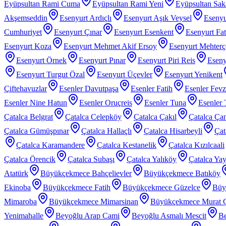
Eyüpsultan Rami Cuma
Eyüpsultan Rami Yeni
Eyüpsultan Sak
Akşemseddin
Esenyurt Ardıçlı
Esenyurt Aşık Veysel
Esenyu
Cumhuriyet
Esenyurt Çınar
Esenyurt Esenkent
Esenyurt Fat
Esenyurt Koza
Esenyurt Mehmet Akif Ersoy
Esenyurt Mehter
Esenyurt Örnek
Esenyurt Pınar
Esenyurt Piri Reis
Eseny
Esenyurt Turgut Özal
Esenyurt Üçevler
Esenyurt Yenikent
Çiftehavuzlar
Esenler Davutpaşa
Esenler Fatih
Esenler Fev
Esenler Nine Hatun
Esenler Oruçreis
Esenler Tuna
Esenler 
Çatalca Belgrat
Çatalca Celepköy
Çatalca Çakıl
Çatalca Ça
Çatalca Gümüşpınar
Çatalca Hallaçlı
Çatalca Hisarbeyli
Çat
Çatalca Karamandere
Çatalca Kestanelik
Çatalca Kızılcaali
Çatalca Örencik
Çatalca Subaşı
Çatalca Yalıköy
Çatalca Yay
Atatürk
Büyükçekmece Bahçelievler
Büyükçekmece Batıköy
Ekinoba
Büyükçekmece Fatih
Büyükçekmece Güzelce
Büy
Mimaroba
Büyükçekmece Mimarsinan
Büyükçekmece Murat 
Yenimahalle
Beyoğlu Arap Cami
Beyoğlu Asmalı Mescit
Be