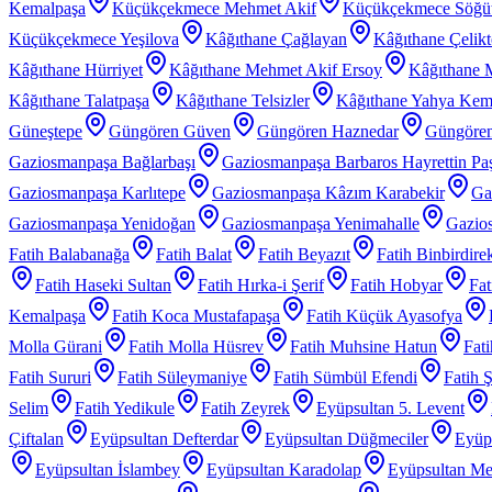
Kemalpaşa
Küçükçekmece Mehmet Akif
Küçükçekmece Söğü
Küçükçekmece Yeşilova
Kâğıthane Çağlayan
Kâğıthane Çelik
Kâğıthane Hürriyet
Kâğıthane Mehmet Akif Ersoy
Kâğıthane 
Kâğıthane Talatpaşa
Kâğıthane Telsizler
Kâğıthane Yahya Kem
Güneştepe
Güngören Güven
Güngören Haznedar
Güngören
Gaziosmanpaşa Bağlarbaşı
Gaziosmanpaşa Barbaros Hayrettin Pa
Gaziosmanpaşa Karlıtepe
Gaziosmanpaşa Kâzım Karabekir
Ga
Gaziosmanpaşa Yenidoğan
Gaziosmanpaşa Yenimahalle
Gazios
Fatih Balabanağa
Fatih Balat
Fatih Beyazıt
Fatih Binbirdire
Fatih Haseki Sultan
Fatih Hırka-i Şerif
Fatih Hobyar
Fat
Kemalpaşa
Fatih Koca Mustafapaşa
Fatih Küçük Ayasofya
Molla Gürani
Fatih Molla Hüsrev
Fatih Muhsine Hatun
Fat
Fatih Sururi
Fatih Süleymaniye
Fatih Sümbül Efendi
Fatih 
Selim
Fatih Yedikule
Fatih Zeyrek
Eyüpsultan 5. Levent
Çiftalan
Eyüpsultan Defterdar
Eyüpsultan Düğmeciler
Eyüp
Eyüpsultan İslambey
Eyüpsultan Karadolap
Eyüpsultan Me