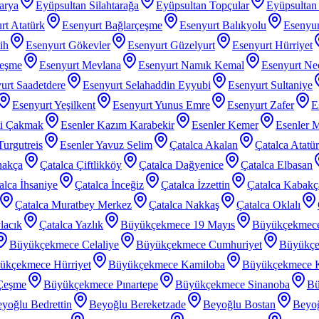
arya
Eyüpsultan Silahtarağa
Eyüpsultan Topçular
Eyüpsultan 
rt Atatürk
Esenyurt Bağlarçeşme
Esenyurt Balıkyolu
Esenyur
ih
Esenyurt Gökevler
Esenyurt Güzelyurt
Esenyurt Hürriyet
çeşme
Esenyurt Mevlana
Esenyurt Namık Kemal
Esenyurt Nec
urt Saadetdere
Esenyurt Selahaddin Eyyubi
Esenyurt Sultaniye
Esenyurt Yeşilkent
Esenyurt Yunus Emre
Esenyurt Zafer
E
zi Çakmak
Esenler Kazım Karabekir
Esenler Kemer
Esenler 
Turgutreis
Esenler Yavuz Selim
Çatalca Akalan
Çatalca Atatü
nakça
Çatalca Çiftlikköy
Çatalca Dağyenice
Çatalca Elbasan
alca İhsaniye
Çatalca İnceğiz
Çatalca İzzettin
Çatalca Kabakç
Çatalca Muratbey Merkez
Çatalca Nakkaş
Çatalca Oklalı
lacık
Çatalca Yazlık
Büyükçekmece 19 Mayıs
Büyükçekmec
Büyükçekmece Celaliye
Büyükçekmece Cumhuriyet
Büyükçe
ükçekmece Hürriyet
Büyükçekmece Kamiloba
Büyükçekmece K
Çeşme
Büyükçekmece Pınartepe
Büyükçekmece Sinanoba
Bü
yoğlu Bedrettin
Beyoğlu Bereketzade
Beyoğlu Bostan
Beyoğ