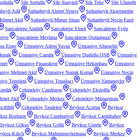
Soğullu
Şile Sortullu
Şile Şuayipli
Şile Teke
Şile Ulupelit
nbeyli Adil
Sultanbeyli Ahmet Yesevi
Sultanbeyli Akşemsettin
Mehmet Akif
Sultanbeyli Mimar Sinan
Sultanbeyli Necip Fazıl
Sancaktepe Atatürk
Sancaktepe Emek
Sancaktepe Eyüp
erve
Sancaktepe Mevlana
Sancaktepe Osmangazi
nus Emre
Ümraniye Adem Yavuz
Ümraniye Altınşehir
akmak
Ümraniye Çamlık
Ümraniye Dudullu OSB
Ümraniye
hmet
Ümraniye Finanskent
Ümraniye Hekimbaşı
Ümraniye
niye Mehmet Akif
Ümraniye Namık Kemal
Ümraniye Necip
iye Tepeüstü
Ümraniye Topağacı
Ümraniye Yamanevler
amlık
Çekmeköy Çatalmeşe
Çekmeköy Ekşioğlu
met Akif
Çekmeköy Merkez
Çekmeköy Mimarsinan
iftliği
Çekmeköy Taşdelen
Beykoz Acarlar
Beykoz
koz Bozhane
Beykoz Cumhuriyet
Beykoz Çamlıbahçe
Beykoz Göksu
Beykoz Göllü
Beykoz Görele
Beykoz
ykoz Kılıçlı
Beykoz Mahmutşevketpaşa
Beykoz Merkez