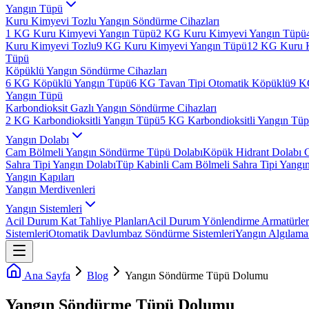
Yangın Tüpü
Kuru Kimyevi Tozlu Yangın Söndürme Cihazları
1 KG Kuru Kimyevi Yangın Tüpü
2 KG Kuru Kimyevi Yangın Tüpü
Kuru Kimyevi Tozlu
9 KG Kuru Kimyevi Yangın Tüpü
12 KG Kuru 
Tüpü
Köpüklü Yangın Söndürme Cihazları
6 KG Köpüklü Yangın Tüpü
6 KG Tavan Tipi Otomatik Köpüklü
9 K
Yangın Tüpü
Karbondioksit Gazlı Yangın Söndürme Cihazları
2 KG Karbondioksitli Yangın Tüpü
5 KG Karbondioksitli Yangın Tü
Yangın Dolabı
Cam Bölmeli Yangın Söndürme Tüpü Dolabı
Köpük Hidrant Dolabı 
Sahra Tipi Yangın Dolabı
Tüp Kabinli Cam Bölmeli Sahra Tipi Yangı
Yangın Kapıları
Yangın Merdivenleri
Yangın Sistemleri
Acil Durum Kat Tahliye Planları
Acil Durum Yönlendirme Armatürler
Sistemleri
Otomatik Davlumbaz Söndürme Sistemleri
Yangın Algılama 
Ana Sayfa
Blog
Yangın Söndürme Tüpü Dolumu
Yangın Söndürme Tüpü Dolumu