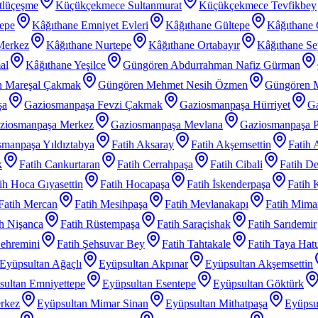
tlüçeşme
Küçükçekmece Sultanmurat
Küçükçekmece Tevfikbey
tepe
Kâğıthane Emniyet Evleri
Kâğıthane Gültepe
Kâğıthane 
Merkez
Kâğıthane Nurtepe
Kâğıthane Ortabayır
Kâğıthane Se
al
Kâğıthane Yeşilce
Güngören Abdurrahman Nafiz Gürman
 Mareşal Çakmak
Güngören Mehmet Nesih Özmen
Güngören 
şa
Gaziosmanpaşa Fevzi Çakmak
Gaziosmanpaşa Hürriyet
Ga
ziosmanpaşa Merkez
Gaziosmanpaşa Mevlana
Gaziosmanpaşa P
manpaşa Yıldıztabya
Fatih Aksaray
Fatih Akşemsettin
Fatih 
k
Fatih Cankurtaran
Fatih Cerrahpaşa
Fatih Cibali
Fatih De
ih Hoca Gıyasettin
Fatih Hocapaşa
Fatih İskenderpaşa
Fatih 
Fatih Mercan
Fatih Mesihpaşa
Fatih Mevlanakapı
Fatih Mimar
ih Nişanca
Fatih Rüstempaşa
Fatih Saraçishak
Fatih Sarıdemir
Şehremini
Fatih Şehsuvar Bey
Fatih Tahtakale
Fatih Taya Hat
Eyüpsultan Ağaçlı
Eyüpsultan Akpınar
Eyüpsultan Akşemsettin
sultan Emniyettepe
Eyüpsultan Esentepe
Eyüpsultan Göktürk
rkez
Eyüpsultan Mimar Sinan
Eyüpsultan Mithatpaşa
Eyüpsu