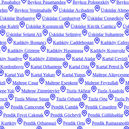
 Paşabahçe
Beykoz Paşamandıra
Beykoz Polonezköy
Beyko
elim
Beykoz Yenimahalle
Üsküdar Acıbadem
Üsküdar Ahme
Üsküdar Burhaniye
Üsküdar Cumhuriyet
Üsküdar Çengelköy
dar Kuleli
Üsküdar Kuzguncuk
Üsküdar Küçük Çamlıca
Üs
Üsküdar Selami Ali
Üsküdar Selimiye
Üsküdar Sultantepe
dem
Kadıköy Bostancı
Kadıköy Caddebostan
Kadıköy Cafer
e
Kadıköy Göztepe
Kadıköy Hasanpaşa
Kadıköy Koşuyolu
köy Suadiye
Kadıköy Zühtüpaşa
Kartal Atalar
Kartal Cevizli
l Kordonboyu
Kartal Orhantepe
Kartal Orta
Kartal Petrol İş
Kartal Yalı
Kartal Yukarı
Kartal Yunus
Maltepe Altayçeşm
zli
Maltepe Çınar
Maltepe Esenkent
Maltepe Feyzullah
Ma
epe Yalı
Maltepe Zümrütevler
Tuzla Akfırat
Tuzla Anadolu
scit
Tuzla Mimar Sinan
Tuzla Orhanlı
Tuzla Orta
Tuzla P
tı
Pendik Çamçeşme
Pendik Çamlık
Pendik Çınardere
Pe
Pendik Fevzi Çakmak
Pendik Göçbeyli
Pendik Güllübağlar
 Kurtköy
Pendik Orhangazi
Pendik Orta
Pendik Ramazanoğl