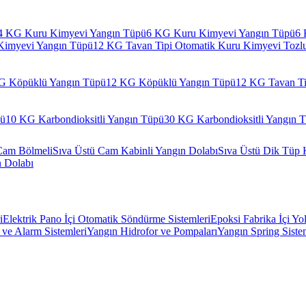
4 KG Kuru Kimyevi Yangın Tüpü
6 KG Kuru Kimyevi Yangın Tüpü
6 
Kimyevi Yangın Tüpü
12 KG Tavan Tipi Otomatik Kuru Kimyevi Tozl
G Köpüklü Yangın Tüpü
12 KG Köpüklü Yangın Tüpü
12 KG Tavan Ti
pü
10 KG Karbondioksitli Yangın Tüpü
30 KG Karbondioksitli Yangın 
Cam Bölmeli
Sıva Üstü Cam Kabinli Yangın Dolabı
Sıva Üstü Dik Tüp 
n Dolabı
i
Elektrik Pano İçi Otomatik Söndürme Sistemleri
Epoksi Fabrika İçi Yo
ve Alarm Sistemleri
Yangın Hidrofor ve Pompaları
Yangın Spring Siste