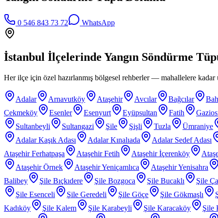
0 546 843 73 72
WhatsApp
İstanbul İlçelerinde
Yangın Söndürme Tüp
Her ilçe için özel hazırlanmış bölgesel rehberler — mahallelere kadar ü
Adalar
Arnavutköy
Ataşehir
Avcılar
Bağcılar
Bah
Çekmeköy
Esenler
Esenyurt
Eyüpsultan
Fatih
Gazio
Sultanbeyli
Sultangazi
Şile
Şişli
Tuzla
Ümraniye
Adalar Kaşık Adası
Adalar Kınalıada
Adalar Sedef Adası
Ataşehir Ferhatpaşa
Ataşehir Fetih
Ataşehir İçerenköy
Ataşe
Ataşehir Örnek
Ataşehir Yeniçamlıca
Ataşehir Yenisahra
Balibey
Şile Bıçkıdere
Şile Bozgoca
Şile Bucaklı
Şile Ça
Şile Esenceli
Şile Geredeli
Şile Göçe
Şile Gökmaşlı
Kadıköy
Şile Kalem
Şile Karabeyli
Şile Karacaköy
Şile