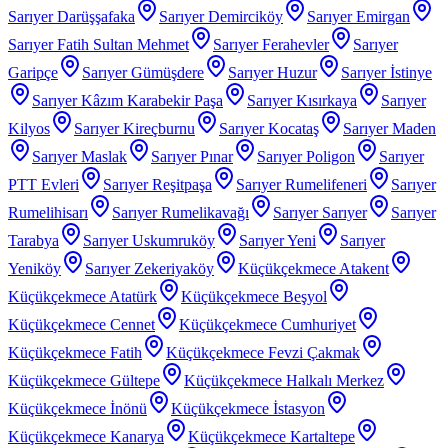
Sarıyer Darüşşafaka
Sarıyer Demirciköy
Sarıyer Emirgan
Sarıyer Fatih Sultan Mehmet
Sarıyer Ferahevler
Sarıyer
Garipçe
Sarıyer Gümüşdere
Sarıyer Huzur
Sarıyer İstinye
Sarıyer Kâzım Karabekir Paşa
Sarıyer Kısırkaya
Sarıyer
Kilyos
Sarıyer Kireçburnu
Sarıyer Kocataş
Sarıyer Maden
Sarıyer Maslak
Sarıyer Pınar
Sarıyer Poligon
Sarıyer
PTT Evleri
Sarıyer Reşitpaşa
Sarıyer Rumelifeneri
Sarıyer
Rumelihisarı
Sarıyer Rumelikavağı
Sarıyer Sarıyer
Sarıyer
Tarabya
Sarıyer Uskumruköy
Sarıyer Yeni
Sarıyer
Yeniköy
Sarıyer Zekeriyaköy
Küçükçekmece Atakent
Küçükçekmece Atatürk
Küçükçekmece Beşyol
Küçükçekmece Cennet
Küçükçekmece Cumhuriyet
Küçükçekmece Fatih
Küçükçekmece Fevzi Çakmak
Küçükçekmece Gültepe
Küçükçekmece Halkalı Merkez
Küçükçekmece İnönü
Küçükçekmece İstasyon
Küçükçekmece Kanarya
Küçükçekmece Kartaltepe