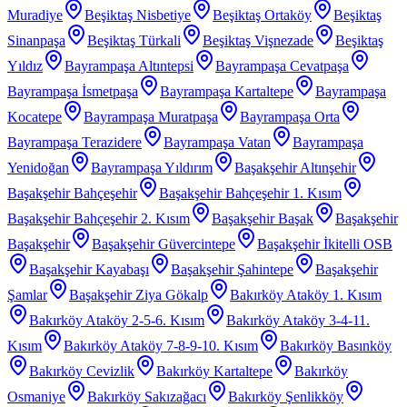
Muradiye
Beşiktaş Nisbetiye
Beşiktaş Ortaköy
Beşiktaş
Sinanpaşa
Beşiktaş Türkali
Beşiktaş Vişnezade
Beşiktaş
Yıldız
Bayrampaşa Altıntepsi
Bayrampaşa Cevatpaşa
Bayrampaşa İsmetpaşa
Bayrampaşa Kartaltepe
Bayrampaşa
Kocatepe
Bayrampaşa Muratpaşa
Bayrampaşa Orta
Bayrampaşa Terazidere
Bayrampaşa Vatan
Bayrampaşa
Yenidoğan
Bayrampaşa Yıldırım
Başakşehir Altınşehir
Başakşehir Bahçeşehir
Başakşehir Bahçeşehir 1. Kısım
Başakşehir Bahçeşehir 2. Kısım
Başakşehir Başak
Başakşehir
Başakşehir
Başakşehir Güvercintepe
Başakşehir İkitelli OSB
Başakşehir Kayabaşı
Başakşehir Şahintepe
Başakşehir
Şamlar
Başakşehir Ziya Gökalp
Bakırköy Ataköy 1. Kısım
Bakırköy Ataköy 2-5-6. Kısım
Bakırköy Ataköy 3-4-11.
Kısım
Bakırköy Ataköy 7-8-9-10. Kısım
Bakırköy Basınköy
Bakırköy Cevizlik
Bakırköy Kartaltepe
Bakırköy
Osmaniye
Bakırköy Sakızağacı
Bakırköy Şenlikköy