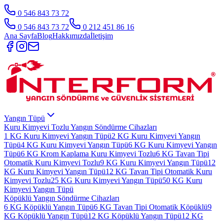
0 546 843 73 72
0 546 843 73 72
0 212 451 86 16
Ana Sayfa
Blog
Hakkımızda
İletişim
Yangın Tüpü
Kuru Kimyevi Tozlu Yangın Söndürme Cihazları
1 KG Kuru Kimyevi Yangın Tüpü
2 KG Kuru Kimyevi Yangın
Tüpü
4 KG Kuru Kimyevi Yangın Tüpü
6 KG Kuru Kimyevi Yangın
Tüpü
6 KG Krom Kaplama Kuru Kimyevi Tozlu
6 KG Tavan Tipi
Otomatik Kuru Kimyevi Tozlu
9 KG Kuru Kimyevi Yangın Tüpü
12
KG Kuru Kimyevi Yangın Tüpü
12 KG Tavan Tipi Otomatik Kuru
Kimyevi Tozlu
25 KG Kuru Kimyevi Yangın Tüpü
50 KG Kuru
Kimyevi Yangın Tüpü
Köpüklü Yangın Söndürme Cihazları
6 KG Köpüklü Yangın Tüpü
6 KG Tavan Tipi Otomatik Köpüklü
9
KG Köpüklü Yangın Tüpü
12 KG Köpüklü Yangın Tüpü
12 KG