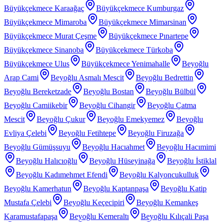
Büyükçekmece Karaağaç
Büyükçekmece Kumburgaz
Büyükçekmece Mimaroba
Büyükçekmece Mimarsinan
Büyükçekmece Murat Çeşme
Büyükçekmece Pınartepe
Büyükçekmece Sinanoba
Büyükçekmece Türkoba
Büyükçekmece Ulus
Büyükçekmece Yenimahalle
Beyoğlu
Arap Cami
Beyoğlu Asmalı Mescit
Beyoğlu Bedrettin
Beyoğlu Bereketzade
Beyoğlu Bostan
Beyoğlu Bülbül
Beyoğlu Camiikebir
Beyoğlu Cihangir
Beyoğlu Çatma
Mescit
Beyoğlu Çukur
Beyoğlu Emekyemez
Beyoğlu
Evliya Çelebi
Beyoğlu Fetihtepe
Beyoğlu Firuzağa
Beyoğlu Gümüşsuyu
Beyoğlu Hacıahmet
Beyoğlu Hacımimi
Beyoğlu Halıcıoğlu
Beyoğlu Hüseyinağa
Beyoğlu İstiklal
Beyoğlu Kadımehmet Efendi
Beyoğlu Kalyoncukulluk
Beyoğlu Kamerhatun
Beyoğlu Kaptanpaşa
Beyoğlu Katip
Mustafa Çelebi
Beyoğlu Keçecipiri
Beyoğlu Kemankeş
Karamustafapaşa
Beyoğlu Kemeraltı
Beyoğlu Kılıçali Paşa