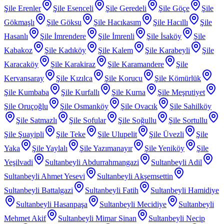
Şile Erenler
Şile Esenceli
Şile Geredeli
Şile Göçe
Şile
Gökmaşlı
Şile Göksu
Şile Hacıkasım
Şile Hacıllı
Şile
Hasanlı
Şile İmrendere
Şile İmrenli
Şile İsaköy
Şile
Kabakoz
Şile Kadıköy
Şile Kalem
Şile Karabeyli
Şile
Karacaköy
Şile Karakiraz
Şile Karamandere
Şile
Kervansaray
Şile Kızılca
Şile Korucu
Şile Kömürlük
Şile Kumbaba
Şile Kurfallı
Şile Kurna
Şile Meşrutiyet
Şile Oruçoğlu
Şile Osmanköy
Şile Ovacık
Şile Sahilköy
Şile Satmazlı
Şile Sofular
Şile Soğullu
Şile Sortullu
Şile Şuayipli
Şile Teke
Şile Ulupelit
Şile Üvezli
Şile
Yaka
Şile Yaylalı
Şile Yazımanayır
Şile Yeniköy
Şile
Yeşilvadi
Sultanbeyli Abdurrahmangazi
Sultanbeyli Adil
Sultanbeyli Ahmet Yesevi
Sultanbeyli Akşemsettin
Sultanbeyli Battalgazi
Sultanbeyli Fatih
Sultanbeyli Hamidiye
Sultanbeyli Hasanpaşa
Sultanbeyli Mecidiye
Sultanbeyli
Mehmet Akif
Sultanbeyli Mimar Sinan
Sultanbeyli Necip