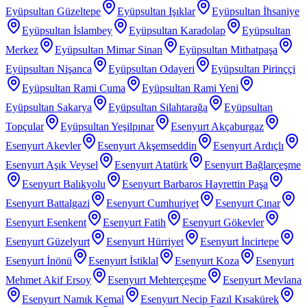
Eyüpsultan Güzeltepe
Eyüpsultan Işıklar
Eyüpsultan İhsaniye
Eyüpsultan İslambey
Eyüpsultan Karadolap
Eyüpsultan
Merkez
Eyüpsultan Mimar Sinan
Eyüpsultan Mithatpaşa
Eyüpsultan Nişanca
Eyüpsultan Odayeri
Eyüpsultan Pirinççi
Eyüpsultan Rami Cuma
Eyüpsultan Rami Yeni
Eyüpsultan Sakarya
Eyüpsultan Silahtarağa
Eyüpsultan
Topçular
Eyüpsultan Yeşilpınar
Esenyurt Akçaburgaz
Esenyurt Akevler
Esenyurt Akşemseddin
Esenyurt Ardıçlı
Esenyurt Aşık Veysel
Esenyurt Atatürk
Esenyurt Bağlarçeşme
Esenyurt Balıkyolu
Esenyurt Barbaros Hayrettin Paşa
Esenyurt Battalgazi
Esenyurt Cumhuriyet
Esenyurt Çınar
Esenyurt Esenkent
Esenyurt Fatih
Esenyurt Gökevler
Esenyurt Güzelyurt
Esenyurt Hürriyet
Esenyurt İncirtepe
Esenyurt İnönü
Esenyurt İstiklal
Esenyurt Koza
Esenyurt
Mehmet Akif Ersoy
Esenyurt Mehterçeşme
Esenyurt Mevlana
Esenyurt Namık Kemal
Esenyurt Necip Fazıl Kısakürek