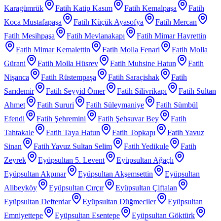
Karagümrük
Fatih Katip Kasım
Fatih Kemalpaşa
Fatih
Koca Mustafapaşa
Fatih Küçük Ayasofya
Fatih Mercan
Fatih Mesihpaşa
Fatih Mevlanakapı
Fatih Mimar Hayrettin
Fatih Mimar Kemalettin
Fatih Molla Fenari
Fatih Molla
Gürani
Fatih Molla Hüsrev
Fatih Muhsine Hatun
Fatih
Nişanca
Fatih Rüstempaşa
Fatih Saraçishak
Fatih
Sarıdemir
Fatih Seyyid Ömer
Fatih Silivrikapı
Fatih Sultan
Ahmet
Fatih Sururi
Fatih Süleymaniye
Fatih Sümbül
Efendi
Fatih Şehremini
Fatih Şehsuvar Bey
Fatih
Tahtakale
Fatih Taya Hatun
Fatih Topkapı
Fatih Yavuz
Sinan
Fatih Yavuz Sultan Selim
Fatih Yedikule
Fatih
Zeyrek
Eyüpsultan 5. Levent
Eyüpsultan Ağaçlı
Eyüpsultan Akpınar
Eyüpsultan Akşemsettin
Eyüpsultan
Alibeyköy
Eyüpsultan Çırçır
Eyüpsultan Çiftalan
Eyüpsultan Defterdar
Eyüpsultan Düğmeciler
Eyüpsultan
Emniyettepe
Eyüpsultan Esentepe
Eyüpsultan Göktürk