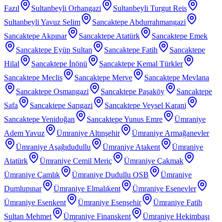
Fazıl
Sultanbeyli Orhangazi
Sultanbeyli Turgut Reis
Sultanbeyli Yavuz Selim
Sancaktepe Abdurrahmangazi
Sancaktepe Akpınar
Sancaktepe Atatürk
Sancaktepe Emek
Sancaktepe Eyüp Sultan
Sancaktepe Fatih
Sancaktepe
Hilal
Sancaktepe İnönü
Sancaktepe Kemal Türkler
Sancaktepe Meclis
Sancaktepe Merve
Sancaktepe Mevlana
Sancaktepe Osmangazi
Sancaktepe Paşaköy
Sancaktepe
Safa
Sancaktepe Sarıgazi
Sancaktepe Veysel Karani
Sancaktepe Yenidoğan
Sancaktepe Yunus Emre
Ümraniye
Adem Yavuz
Ümraniye Altınşehir
Ümraniye Armağanevler
Ümraniye Aşağıdudullu
Ümraniye Atakent
Ümraniye
Atatürk
Ümraniye Cemil Meriç
Ümraniye Çakmak
Ümraniye Çamlık
Ümraniye Dudullu OSB
Ümraniye
Dumlupınar
Ümraniye Elmalıkent
Ümraniye Esenevler
Ümraniye Esenkent
Ümraniye Esenşehir
Ümraniye Fatih
Sultan Mehmet
Ümraniye Finanskent
Ümraniye Hekimbaşı