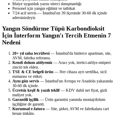
İtfaiye uygunluk yazısı süreci danışmanlığı
Personel için yangın eğitimi ve tatbikat
7/24 acil servis — İstanbul'un 39 ilçesinde 30-60 dk içinde
adresinizdeyiz
Yangın Söndürme Tüpü Karbondioksit
İçin İnterform Yangın'ı Tercih Etmenin 7
Nedeni
20+ yıl saha tecrübesi
— İstanbul'da binlerce apartman, site,
AVM, fabrika referansı.
Kendi dolum atölyemiz
— Aracı yok, üretici-atölye-müşteri
zinciri tek elden.
TSE & CE belgeli ürün
— Her cihaza ayrı sertifika, sicil
numarası ve etiket.
Aynı gün servis
— İstanbul'un Avrupa ve Anadolu yakasında
30-60 dk içinde.
Ücretsiz keşif & yazılı teklif
— KDV dahil net fiyat, gizli
maliyet yok.
Garantili işçilik
— Ürün garantisi yanında montaj/dolum
işçiliğine de garanti.
Kurumsal e-fatura
— Site, şirket, AVM ve fabrikalara cari
hesap imkânı.