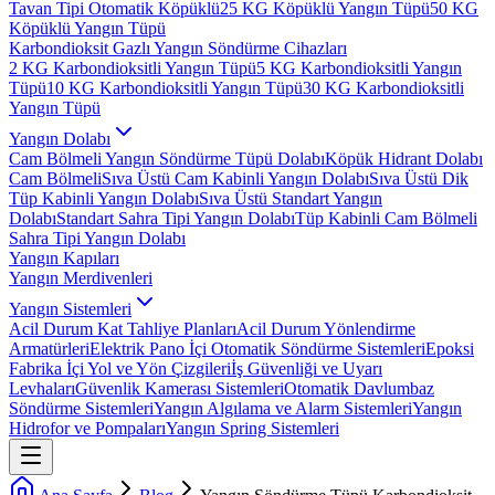
Tavan Tipi Otomatik Köpüklü
25 KG Köpüklü Yangın Tüpü
50 KG
Köpüklü Yangın Tüpü
Karbondioksit Gazlı Yangın Söndürme Cihazları
2 KG Karbondioksitli Yangın Tüpü
5 KG Karbondioksitli Yangın
Tüpü
10 KG Karbondioksitli Yangın Tüpü
30 KG Karbondioksitli
Yangın Tüpü
Yangın Dolabı
Cam Bölmeli Yangın Söndürme Tüpü Dolabı
Köpük Hidrant Dolabı
Cam Bölmeli
Sıva Üstü Cam Kabinli Yangın Dolabı
Sıva Üstü Dik
Tüp Kabinli Yangın Dolabı
Sıva Üstü Standart Yangın
Dolabı
Standart Sahra Tipi Yangın Dolabı
Tüp Kabinli Cam Bölmeli
Sahra Tipi Yangın Dolabı
Yangın Kapıları
Yangın Merdivenleri
Yangın Sistemleri
Acil Durum Kat Tahliye Planları
Acil Durum Yönlendirme
Armatürleri
Elektrik Pano İçi Otomatik Söndürme Sistemleri
Epoksi
Fabrika İçi Yol ve Yön Çizgileri
İş Güvenliği ve Uyarı
Levhaları
Güvenlik Kamerası Sistemleri
Otomatik Davlumbaz
Söndürme Sistemleri
Yangın Algılama ve Alarm Sistemleri
Yangın
Hidrofor ve Pompaları
Yangın Spring Sistemleri