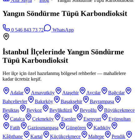
Ana Sayfa
Blog
Yangın Söndürme Tüpü Karbondioksit
Yangın Söndürme Tüpü Karbondioksit
0 546 843 73 72
WhatsApp
İstanbul İlçelerinde
Yangın Söndürme
Tüpü Karbondioksit
Her ilçe için özel hazırlanmış bölgesel rehberler — mahallelere
kadar ücretsiz keşif.
Adalar
Arnavutköy
Ataşehir
Avcılar
Bağcılar
Bahçelievler
Bakırköy
Başakşehir
Bayrampaşa
Beşiktaş
Beykoz
Beylikdüzü
Beyoğlu
Büyükçekmece
Çatalca
Çekmeköy
Esenler
Esenyurt
Eyüpsultan
Fatih
Gaziosmanpaşa
Güngören
Kadıköy
Kâğıthane
Kartal
Küçükçekmece
Maltepe
Pendik