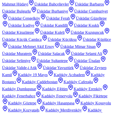
Mahmut Hüdayi
Üsküdar Bahçelievler
Üsküdar Barbaros
Üsküdar Bulgurlu
Üsküdar Burhaniye
Üsküdar Cumhuriyet
Üsküdar Çengelköy
Üsküdar Ferah
Üsküdar Güzeltepe
Üsküdar İcadiye
Üsküdar Kandilli
Üsküdar Kısıklı
Üsküdar Kirazlıtepe
Üsküdar Kuleli
Üsküdar Kuzguncuk
Üsküdar Küçük Çamlıca
Üsküdar Küçüksu
Üsküdar Küplüce
Üsküdar Mehmet Akif Ersoy
Üsküdar Mimar Sinan
Üsküdar Muratreis
Üsküdar Salacak
Üsküdar Selami Ali
Üsküdar Selimiye
Üsküdar Sultantepe
Üsküdar Ünalan
Üsküdar Valide-i Atik
Üsküdar Yavuztürk
Üsküdar Zeynep
Kamil
Kadıköy 19 Mayıs
Kadıköy Acıbadem
Kadıköy
Bostancı
Kadıköy Caddebostan
Kadıköy Caferağa
Kadıköy Dumlupınar
Kadıköy Eğitim
Kadıköy Erenköy
Kadıköy Fenerbahçe
Kadıköy Feneryolu
Kadıköy Fikirtepe
Kadıköy Göztepe
Kadıköy Hasanpaşa
Kadıköy Koşuyolu
Kadıköy Kozyatağı
Kadıköy Merdivenköy
Kadıköy