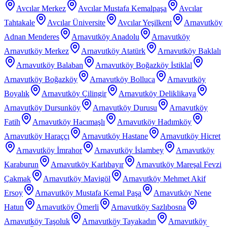
Avcılar Merkez
Avcılar Mustafa Kemalpaşa
Avcılar
Tahtakale
Avcılar Üniversite
Avcılar Yeşilkent
Arnavutköy
Adnan Menderes
Arnavutköy Anadolu
Arnavutköy
Arnavutköy Merkez
Arnavutköy Atatürk
Arnavutköy Baklalı
Arnavutköy Balaban
Arnavutköy Boğazköy İstiklal
Arnavutköy Boğazköy
Arnavutköy Bolluca
Arnavutköy
Boyalık
Arnavutköy Çilingir
Arnavutköy Deliklikaya
Arnavutköy Dursunköy
Arnavutköy Durusu
Arnavutköy
Fatih
Arnavutköy Hacımaşlı
Arnavutköy Hadımköy
Arnavutköy Haraççı
Arnavutköy Hastane
Arnavutköy Hicret
Arnavutköy İmrahor
Arnavutköy İslambey
Arnavutköy
Karaburun
Arnavutköy Karlıbayır
Arnavutköy Mareşal Fevzi
Çakmak
Arnavutköy Mavigöl
Arnavutköy Mehmet Akif
Ersoy
Arnavutköy Mustafa Kemal Paşa
Arnavutköy Nene
Hatun
Arnavutköy Ömerli
Arnavutköy Sazlıbosna
Arnavutköy Taşoluk
Arnavutköy Tayakadın
Arnavutköy