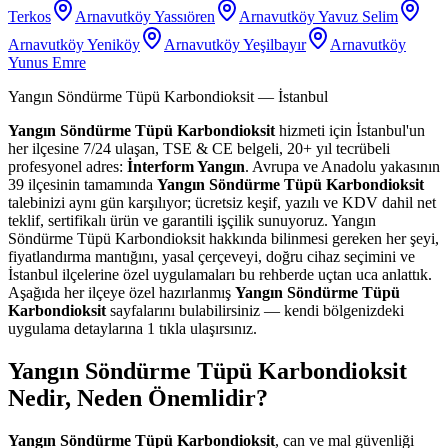
Terkos
Arnavutköy Yassıören
Arnavutköy Yavuz Selim
Arnavutköy Yeniköy
Arnavutköy Yeşilbayır
Arnavutköy
Yunus Emre
Yangın Söndürme Tüpü Karbondioksit
— İstanbul
Yangın Söndürme Tüpü Karbondioksit
hizmeti için İstanbul'un
her ilçesine 7/24 ulaşan, TSE & CE belgeli, 20+ yıl tecrübeli
profesyonel adres:
İnterform Yangın
. Avrupa ve Anadolu yakasının
39 ilçesinin tamamında
Yangın Söndürme Tüpü Karbondioksit
talebinizi aynı gün karşılıyor; ücretsiz keşif, yazılı ve KDV dahil net
teklif, sertifikalı ürün ve garantili işçilik sunuyoruz. Yangın
Söndürme Tüpü Karbondioksit hakkında bilinmesi gereken her şeyi,
fiyatlandırma mantığını, yasal çerçeveyi, doğru cihaz seçimini ve
İstanbul ilçelerine özel uygulamaları bu rehberde uçtan uca anlattık.
Aşağıda her ilçeye özel hazırlanmış
Yangın Söndürme Tüpü
Karbondioksit
sayfalarını bulabilirsiniz — kendi bölgenizdeki
uygulama detaylarına 1 tıkla ulaşırsınız.
Yangın Söndürme Tüpü Karbondioksit
Nedir, Neden Önemlidir?
Yangın Söndürme Tüpü Karbondioksit
, can ve mal güvenliği