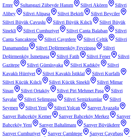
Emre
Sultangazi Zübeyde Hanım
Silivri Akören
Silivri
Alibey
Silivri Alipaşa
Silivri Bekirli
Silivri Beyciler
Silivri Büyük Çavuşlu
Silivri Büyük Kılıçlı
Silivri Büyük
Sinekli
Silivri Cumhuriyet
Silivri Çanta Balaban
Silivri
Çanta Sancaktepe
Silivri Çayırdere
Silivri Çeltik
Silivri
Danamandıra
Silivri Değirmenköy Fevzipaşa
Silivri
Değirmenköy İsmetpaşa
Silivri Fatih
Silivri Fener
Silivri
Gazitepe
Silivri Gümüşyaka
Silivri Kadıköy
Silivri
Kavaklı Hürriyet
Silivri Kavaklı İstiklal
Silivri Kurfallı
Silivri Küçük Kılıçlı
Silivri Küçük Sinekli
Silivri Mimar
Sinan
Silivri Ortaköy
Silivri Piri Mehmet Paşa
Silivri
Sayalar
Silivri Selimpaşa
Silivri Semizkumlar
Silivri
Seymen
Silivri Yeni
Silivri Yolçatı
Sarıyer Ayazağa
Sarıyer Bahçeköy Kemer
Sarıyer Bahçeköy Merkez
Sarıyer
Bahçeköy Yeni
Sarıyer Baltalimanı
Sarıyer Büyükdere
Sarıyer Cumhuriyet
Sarıyer Çamlıtepe
Sarıyer Çayırbaşı