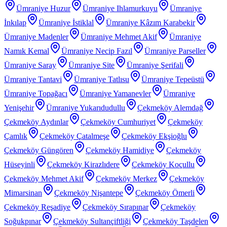
Ümraniye Huzur
Ümraniye Ihlamurkuyu
Ümraniye
İnkılap
Ümraniye İstiklal
Ümraniye Kâzım Karabekir
Ümraniye Madenler
Ümraniye Mehmet Akif
Ümraniye
Namık Kemal
Ümraniye Necip Fazıl
Ümraniye Parseller
Ümraniye Saray
Ümraniye Site
Ümraniye Şerifali
Ümraniye Tantavi
Ümraniye Tatlısu
Ümraniye Tepeüstü
Ümraniye Topağacı
Ümraniye Yamanevler
Ümraniye
Yenişehir
Ümraniye Yukarıdudullu
Çekmeköy Alemdağ
Çekmeköy Aydınlar
Çekmeköy Cumhuriyet
Çekmeköy
Çamlık
Çekmeköy Çatalmeşe
Çekmeköy Ekşioğlu
Çekmeköy Güngören
Çekmeköy Hamidiye
Çekmeköy
Hüseyinli
Çekmeköy Kirazlıdere
Çekmeköy Koçullu
Çekmeköy Mehmet Akif
Çekmeköy Merkez
Çekmeköy
Mimarsinan
Çekmeköy Nişantepe
Çekmeköy Ömerli
Çekmeköy Reşadiye
Çekmeköy Sırapınar
Çekmeköy
Soğukpınar
Çekmeköy Sultançiftliği
Çekmeköy Taşdelen