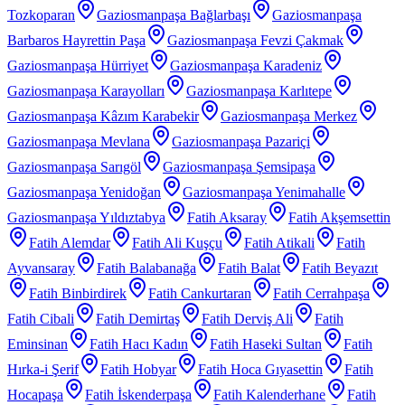
Tozkoparan
Gaziosmanpaşa Bağlarbaşı
Gaziosmanpaşa
Barbaros Hayrettin Paşa
Gaziosmanpaşa Fevzi Çakmak
Gaziosmanpaşa Hürriyet
Gaziosmanpaşa Karadeniz
Gaziosmanpaşa Karayolları
Gaziosmanpaşa Karlıtepe
Gaziosmanpaşa Kâzım Karabekir
Gaziosmanpaşa Merkez
Gaziosmanpaşa Mevlana
Gaziosmanpaşa Pazariçi
Gaziosmanpaşa Sarıgöl
Gaziosmanpaşa Şemsipaşa
Gaziosmanpaşa Yenidoğan
Gaziosmanpaşa Yenimahalle
Gaziosmanpaşa Yıldıztabya
Fatih Aksaray
Fatih Akşemsettin
Fatih Alemdar
Fatih Ali Kuşçu
Fatih Atikali
Fatih
Ayvansaray
Fatih Balabanağa
Fatih Balat
Fatih Beyazıt
Fatih Binbirdirek
Fatih Cankurtaran
Fatih Cerrahpaşa
Fatih Cibali
Fatih Demirtaş
Fatih Derviş Ali
Fatih
Eminsinan
Fatih Hacı Kadın
Fatih Haseki Sultan
Fatih
Hırka-i Şerif
Fatih Hobyar
Fatih Hoca Gıyasettin
Fatih
Hocapaşa
Fatih İskenderpaşa
Fatih Kalenderhane
Fatih