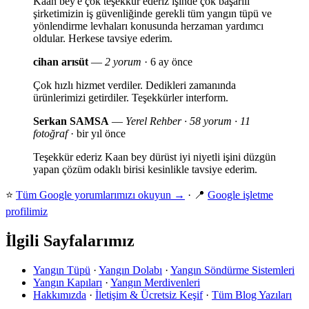
Kaan bey'e çok teşekkür ederiz işinde çok başarılı
şirketimizin iş güvenliğinde gerekli tüm yangın tüpü ve
yönlendirme levhaları konusunda herzaman yardımcı
oldular. Herkese tavsiye ederim.
cihan arısüt
—
2 yorum
· 6 ay önce
Çok hızlı hizmet verdiler. Dedikleri zamanında
ürünlerimizi getirdiler. Teşekkürler interform.
Serkan SAMSA
—
Yerel Rehber · 58 yorum · 11
fotoğraf
· bir yıl önce
Teşekkür ederiz Kaan bey dürüst iyi niyetli işini düzgün
yapan çözüm odaklı birisi kesinlikle tavsiye ederim.
⭐
Tüm Google yorumlarımızı okuyun →
· 📍
Google işletme
profilimiz
İlgili Sayfalarımız
Yangın Tüpü
·
Yangın Dolabı
·
Yangın Söndürme Sistemleri
Yangın Kapıları
·
Yangın Merdivenleri
Hakkımızda
·
İletişim & Ücretsiz Keşif
·
Tüm Blog Yazıları