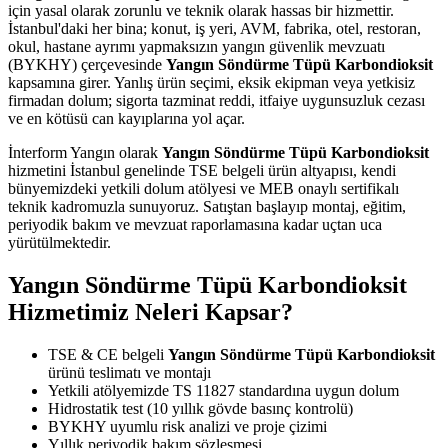
için yasal olarak zorunlu ve teknik olarak hassas bir hizmettir.
İstanbul'daki her bina; konut, iş yeri, AVM, fabrika, otel, restoran,
okul, hastane ayrımı yapmaksızın yangın güvenlik mevzuatı
(BYKHY) çerçevesinde
Yangın Söndürme Tüpü Karbondioksit
kapsamına girer. Yanlış ürün seçimi, eksik ekipman veya yetkisiz
firmadan dolum; sigorta tazminat reddi, itfaiye uygunsuzluk cezası
ve en kötüsü can kayıplarına yol açar.
İnterform Yangın olarak
Yangın Söndürme Tüpü Karbondioksit
hizmetini İstanbul genelinde TSE belgeli ürün altyapısı, kendi
bünyemizdeki yetkili dolum atölyesi ve MEB onaylı sertifikalı
teknik kadromuzla sunuyoruz. Satıştan başlayıp montaj, eğitim,
periyodik bakım ve mevzuat raporlamasına kadar uçtan uca
yürütülmektedir.
Yangın Söndürme Tüpü Karbondioksit
Hizmetimiz Neleri Kapsar?
TSE & CE belgeli
Yangın Söndürme Tüpü Karbondioksit
ürünü teslimatı ve montajı
Yetkili atölyemizde TS 11827 standardına uygun dolum
Hidrostatik test (10 yıllık gövde basınç kontrolü)
BYKHY uyumlu risk analizi ve proje çizimi
Yıllık periyodik bakım sözleşmesi