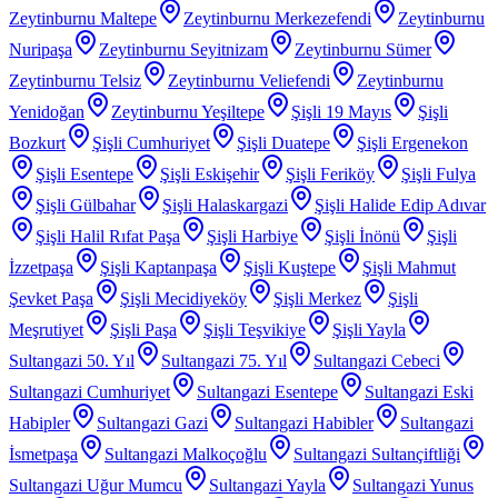
Zeytinburnu Maltepe
Zeytinburnu Merkezefendi
Zeytinburnu
Nuripaşa
Zeytinburnu Seyitnizam
Zeytinburnu Sümer
Zeytinburnu Telsiz
Zeytinburnu Veliefendi
Zeytinburnu
Yenidoğan
Zeytinburnu Yeşiltepe
Şişli 19 Mayıs
Şişli
Bozkurt
Şişli Cumhuriyet
Şişli Duatepe
Şişli Ergenekon
Şişli Esentepe
Şişli Eskişehir
Şişli Feriköy
Şişli Fulya
Şişli Gülbahar
Şişli Halaskargazi
Şişli Halide Edip Adıvar
Şişli Halil Rıfat Paşa
Şişli Harbiye
Şişli İnönü
Şişli
İzzetpaşa
Şişli Kaptanpaşa
Şişli Kuştepe
Şişli Mahmut
Şevket Paşa
Şişli Mecidiyeköy
Şişli Merkez
Şişli
Meşrutiyet
Şişli Paşa
Şişli Teşvikiye
Şişli Yayla
Sultangazi 50. Yıl
Sultangazi 75. Yıl
Sultangazi Cebeci
Sultangazi Cumhuriyet
Sultangazi Esentepe
Sultangazi Eski
Habipler
Sultangazi Gazi
Sultangazi Habibler
Sultangazi
İsmetpaşa
Sultangazi Malkoçoğlu
Sultangazi Sultançiftliği
Sultangazi Uğur Mumcu
Sultangazi Yayla
Sultangazi Yunus