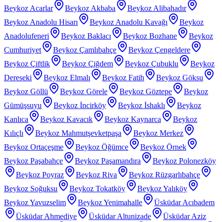
Beykoz Acarlar
Beykoz Akbaba
Beykoz Alibahadır
Beykoz Anadolu Hisarı
Beykoz Anadolu Kavağı
Beykoz
Anadolufeneri
Beykoz Baklacı
Beykoz Bozhane
Beykoz
Cumhuriyet
Beykoz Çamlıbahçe
Beykoz Çengeldere
Beykoz Çiftlik
Beykoz Çiğdem
Beykoz Çubuklu
Beykoz
Dereseki
Beykoz Elmalı
Beykoz Fatih
Beykoz Göksu
Beykoz Göllü
Beykoz Görele
Beykoz Göztepe
Beykoz
Gümüşsuyu
Beykoz İncirköy
Beykoz İshaklı
Beykoz
Kanlıca
Beykoz Kavacık
Beykoz Kaynarca
Beykoz
Kılıçlı
Beykoz Mahmutşevketpaşa
Beykoz Merkez
Beykoz Ortaçeşme
Beykoz Öğümce
Beykoz Örnek
Beykoz Paşabahçe
Beykoz Paşamandıra
Beykoz Polonezköy
Beykoz Poyraz
Beykoz Riva
Beykoz Rüzgarlıbahçe
Beykoz Soğuksu
Beykoz Tokatköy
Beykoz Yalıköy
Beykoz Yavuzselim
Beykoz Yenimahalle
Üsküdar Acıbadem
Üsküdar Ahmediye
Üsküdar Altunizade
Üsküdar Aziz