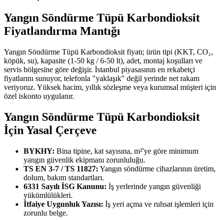
Yangın Söndürme Tüpü Karbondioksit
Fiyatlandırma Mantığı
Yangın Söndürme Tüpü Karbondioksit fiyatı; ürün tipi (KKT, CO₂,
köpük, su), kapasite (1-50 kg / 6-50 lt), adet, montaj koşulları ve
servis bölgesine göre değişir. İstanbul piyasasının en rekabetçi
fiyatlarını sunuyor, telefonla "yaklaşık" değil yerinde net rakam
veriyoruz. Yüksek hacim, yıllık sözleşme veya kurumsal müşteri için
özel iskonto uygulanır.
Yangın Söndürme Tüpü Karbondioksit
İçin Yasal Çerçeve
BYKHY:
Bina tipine, kat sayısına, m²'ye göre minimum
yangın güvenlik ekipmanı zorunluluğu.
TS EN 3-7 / TS 11827:
Yangın söndürme cihazlarının üretim,
dolum, bakım standartları.
6331 Sayılı İSG Kanunu:
İş yerlerinde yangın güvenliği
yükümlülükleri.
İtfaiye Uygunluk Yazısı:
İş yeri açma ve ruhsat işlemleri için
zorunlu belge.