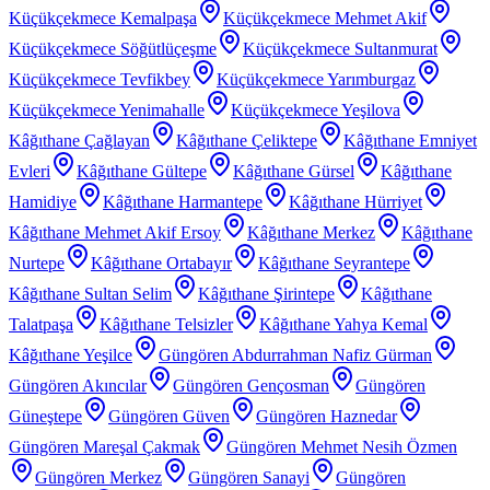
Küçükçekmece Kemalpaşa
Küçükçekmece Mehmet Akif
Küçükçekmece Söğütlüçeşme
Küçükçekmece Sultanmurat
Küçükçekmece Tevfikbey
Küçükçekmece Yarımburgaz
Küçükçekmece Yenimahalle
Küçükçekmece Yeşilova
Kâğıthane Çağlayan
Kâğıthane Çeliktepe
Kâğıthane Emniyet
Evleri
Kâğıthane Gültepe
Kâğıthane Gürsel
Kâğıthane
Hamidiye
Kâğıthane Harmantepe
Kâğıthane Hürriyet
Kâğıthane Mehmet Akif Ersoy
Kâğıthane Merkez
Kâğıthane
Nurtepe
Kâğıthane Ortabayır
Kâğıthane Seyrantepe
Kâğıthane Sultan Selim
Kâğıthane Şirintepe
Kâğıthane
Talatpaşa
Kâğıthane Telsizler
Kâğıthane Yahya Kemal
Kâğıthane Yeşilce
Güngören Abdurrahman Nafiz Gürman
Güngören Akıncılar
Güngören Gençosman
Güngören
Güneştepe
Güngören Güven
Güngören Haznedar
Güngören Mareşal Çakmak
Güngören Mehmet Nesih Özmen
Güngören Merkez
Güngören Sanayi
Güngören