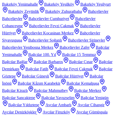
Bakırköy Yenimahalle
Bakırköy Yeşilköy
Bakırköy Yeşilyurt
Bakırköy Zeytinlik
Bakırköy Zuhuratbaba
Bahçelievler
Bahçelievler
Bahçelievler Cumhuriyet
Bahçelievler
Çobançeşme
Bahçelievler Fevzi Çakmak
Bahçelievler
Hürriyet
Bahçelievler Kocasinan Merkez
Bahçelievler
Siyavuşpaşa
Bahçelievler Soğanlı
Bahçelievler Şirinevler
Bahçelievler Yenibosna Merkez
Bahçelievler Zafer
Bağcılar
Yenimahalle
Bağcılar 100. Yıl
Bağcılar 15 Temmuz
Bağcılar Bağlar
Bağcılar Barbaros
Bağcılar Çınar
Bağcılar
Demirkapı
Bağcılar Fatih
Bağcılar Fevzi Çakmak
Bağcılar
Göztepe
Bağcılar Güneşli
Bağcılar Hürriyet
Bağcılar
İnönü
Bağcılar Kâzım Karabekir
Bağcılar Kemalpaşa
Bağcılar Kirazlı
Bağcılar Mahmutbey
Bağcılar Merkez
Bağcılar Sancaktepe
Bağcılar Yavuzselim
Bağcılar Yenigün
Bağcılar Yıldıztepe
Avcılar Ambarlı
Avcılar Cihangir
Avcılar Denizköşkler
Avcılar Firuzköy
Avcılar Gümüşpala