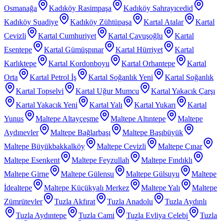
Osmanağa
Kadıköy Rasimpaşa
Kadıköy Sahrayıcedid
Kadıköy Suadiye
Kadıköy Zühtüpaşa
Kartal Atalar
Kartal
Cevizli
Kartal Cumhuriyet
Kartal Çavuşoğlu
Kartal
Esentepe
Kartal Gümüşpınar
Kartal Hürriyet
Kartal
Karlıktepe
Kartal Kordonboyu
Kartal Orhantepe
Kartal
Orta
Kartal Petrol İş
Kartal Soğanlık Yeni
Kartal Soğanlık
Kartal Topselvi
Kartal Uğur Mumcu
Kartal Yakacık Çarşı
Kartal Yakacık Yeni
Kartal Yalı
Kartal Yukarı
Kartal
Yunus
Maltepe Altayçeşme
Maltepe Altıntepe
Maltepe
Aydınevler
Maltepe Bağlarbaşı
Maltepe Başıbüyük
Maltepe Büyükbakkalköy
Maltepe Cevizli
Maltepe Çınar
Maltepe Esenkent
Maltepe Feyzullah
Maltepe Fındıklı
Maltepe Girne
Maltepe Gülensu
Maltepe Gülsuyu
Maltepe
İdealtepe
Maltepe Küçükyalı Merkez
Maltepe Yalı
Maltepe
Zümrütevler
Tuzla Akfırat
Tuzla Anadolu
Tuzla Aydınlı
Tuzla Aydıntepe
Tuzla Cami
Tuzla Evliya Çelebi
Tuzla