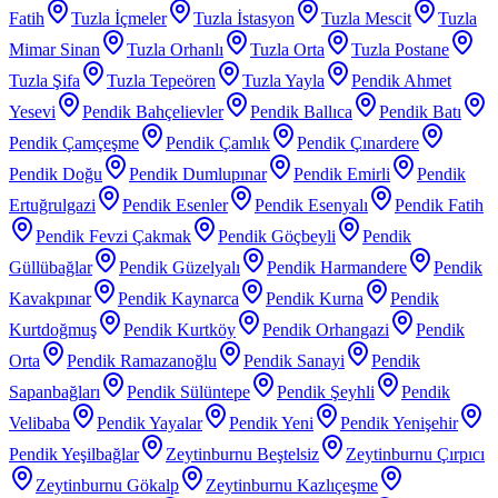
Fatih
Tuzla İçmeler
Tuzla İstasyon
Tuzla Mescit
Tuzla
Mimar Sinan
Tuzla Orhanlı
Tuzla Orta
Tuzla Postane
Tuzla Şifa
Tuzla Tepeören
Tuzla Yayla
Pendik Ahmet
Yesevi
Pendik Bahçelievler
Pendik Ballıca
Pendik Batı
Pendik Çamçeşme
Pendik Çamlık
Pendik Çınardere
Pendik Doğu
Pendik Dumlupınar
Pendik Emirli
Pendik
Ertuğrulgazi
Pendik Esenler
Pendik Esenyalı
Pendik Fatih
Pendik Fevzi Çakmak
Pendik Göçbeyli
Pendik
Güllübağlar
Pendik Güzelyalı
Pendik Harmandere
Pendik
Kavakpınar
Pendik Kaynarca
Pendik Kurna
Pendik
Kurtdoğmuş
Pendik Kurtköy
Pendik Orhangazi
Pendik
Orta
Pendik Ramazanoğlu
Pendik Sanayi
Pendik
Sapanbağları
Pendik Sülüntepe
Pendik Şeyhli
Pendik
Velibaba
Pendik Yayalar
Pendik Yeni
Pendik Yenişehir
Pendik Yeşilbağlar
Zeytinburnu Beştelsiz
Zeytinburnu Çırpıcı
Zeytinburnu Gökalp
Zeytinburnu Kazlıçeşme