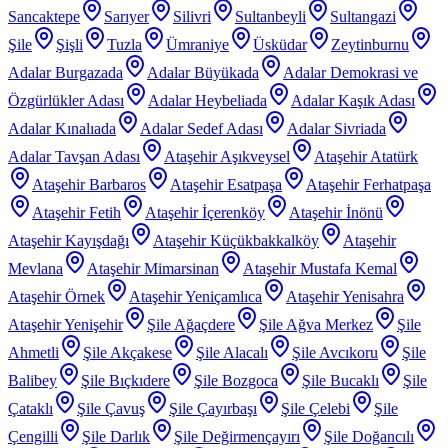
Sancaktepe
Sarıyer
Silivri
Sultanbeyli
Sultangazi
Şile
Şişli
Tuzla
Ümraniye
Üsküdar
Zeytinburnu
Adalar Burgazada
Adalar Büyükada
Adalar Demokrasi ve
Özgürlükler Adası
Adalar Heybeliada
Adalar Kaşık Adası
Adalar Kınalıada
Adalar Sedef Adası
Adalar Sivriada
Adalar Tavşan Adası
Ataşehir Aşıkveysel
Ataşehir Atatürk
Ataşehir Barbaros
Ataşehir Esatpaşa
Ataşehir Ferhatpaşa
Ataşehir Fetih
Ataşehir İçerenköy
Ataşehir İnönü
Ataşehir Kayışdağı
Ataşehir Küçükbakkalköy
Ataşehir
Mevlana
Ataşehir Mimarsinan
Ataşehir Mustafa Kemal
Ataşehir Örnek
Ataşehir Yeniçamlıca
Ataşehir Yenisahra
Ataşehir Yenişehir
Şile Ağaçdere
Şile Ağva Merkez
Şile
Ahmetli
Şile Akçakese
Şile Alacalı
Şile Avcıkoru
Şile
Balibey
Şile Bıçkıdere
Şile Bozgoca
Şile Bucaklı
Şile
Çataklı
Şile Çavuş
Şile Çayırbaşı
Şile Çelebi
Şile
Çengilli
Şile Darlık
Şile Değirmençayırı
Şile Doğancılı