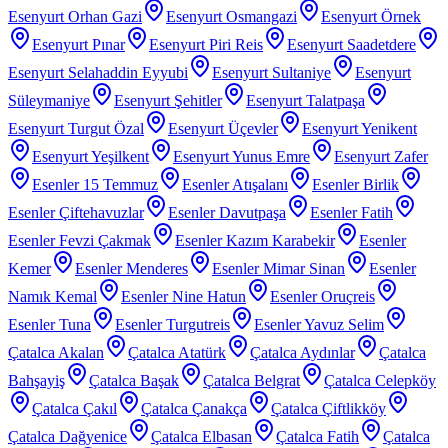
Esenyurt Orhan Gazi
Esenyurt Osmangazi
Esenyurt Örnek
Esenyurt Pınar
Esenyurt Piri Reis
Esenyurt Saadetdere
Esenyurt Selahaddin Eyyubi
Esenyurt Sultaniye
Esenyurt
Süleymaniye
Esenyurt Şehitler
Esenyurt Talatpaşa
Esenyurt Turgut Özal
Esenyurt Üçevler
Esenyurt Yenikent
Esenyurt Yeşilkent
Esenyurt Yunus Emre
Esenyurt Zafer
Esenler 15 Temmuz
Esenler Atışalanı
Esenler Birlik
Esenler Çiftehavuzlar
Esenler Davutpaşa
Esenler Fatih
Esenler Fevzi Çakmak
Esenler Kazım Karabekir
Esenler
Kemer
Esenler Menderes
Esenler Mimar Sinan
Esenler
Namık Kemal
Esenler Nine Hatun
Esenler Oruçreis
Esenler Tuna
Esenler Turgutreis
Esenler Yavuz Selim
Çatalca Akalan
Çatalca Atatürk
Çatalca Aydınlar
Çatalca
Bahşayiş
Çatalca Başak
Çatalca Belgrat
Çatalca Celepköy
Çatalca Çakıl
Çatalca Çanakça
Çatalca Çiftlikköy
Çatalca Dağyenice
Çatalca Elbasan
Çatalca Fatih
Çatalca