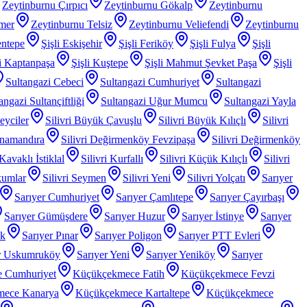
Zeytinburnu Çırpıcı
Zeytinburnu Gökalp
Zeytinburnu
mer
Zeytinburnu Telsiz
Zeytinburnu Veliefendi
Zeytinburnu
entepe
Şişli Eskişehir
Şişli Feriköy
Şişli Fulya
Şişli
li Kaptanpaşa
Şişli Kuştepe
Şişli Mahmut Şevket Paşa
Şişli
Sultangazi Cebeci
Sultangazi Cumhuriyet
Sultangazi
angazi Sultançiftliği
Sultangazi Uğur Mumcu
Sultangazi Yayla
Beyciler
Silivri Büyük Çavuşlu
Silivri Büyük Kılıçlı
Silivri
anamandıra
Silivri Değirmenköy Fevzipaşa
Silivri Değirmenköy
 Kavaklı İstiklal
Silivri Kurfallı
Silivri Küçük Kılıçlı
Silivri
kumlar
Silivri Seymen
Silivri Yeni
Silivri Yolçatı
Sarıyer
Sarıyer Cumhuriyet
Sarıyer Çamlıtepe
Sarıyer Çayırbaşı
Sarıyer Gümüşdere
Sarıyer Huzur
Sarıyer İstinye
Sarıyer
ak
Sarıyer Pınar
Sarıyer Poligon
Sarıyer PTT Evleri
r Uskumruköy
Sarıyer Yeni
Sarıyer Yeniköy
Sarıyer
 Cumhuriyet
Küçükçekmece Fatih
Küçükçekmece Fevzi
mece Kanarya
Küçükçekmece Kartaltepe
Küçükçekmece