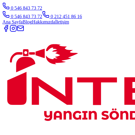
0 546 843 73 72
0 546 843 73 72
0 212 451 86 16
Ana Sayfa
Blog
Hakkımızda
İletişim