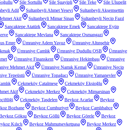
Soğullu
Şile Sortullu
Şile Şuayipli
Şile Teke
Şile Ulupelit
nbeyli Adil
Sultanbeyli Ahmet Yesevi
Sultanbeyli Akşemsettin
Mehmet Akif
Sultanbeyli Mimar Sinan
Sultanbeyli Necip Fazıl
Sancaktepe Atatürk
Sancaktepe Emek
Sancaktepe Eyüp
erve
Sancaktepe Mevlana
Sancaktepe Osmangazi
nus Emre
Ümraniye Adem Yavuz
Ümraniye Altınşehir
akmak
Ümraniye Çamlık
Ümraniye Dudullu OSB
Ümraniye
hmet
Ümraniye Finanskent
Ümraniye Hekimbaşı
Ümraniye
niye Mehmet Akif
Ümraniye Namık Kemal
Ümraniye Necip
iye Tepeüstü
Ümraniye Topağacı
Ümraniye Yamanevler
amlık
Çekmeköy Çatalmeşe
Çekmeköy Ekşioğlu
met Akif
Çekmeköy Merkez
Çekmeköy Mimarsinan
iftliği
Çekmeköy Taşdelen
Beykoz Acarlar
Beykoz
koz Bozhane
Beykoz Cumhuriyet
Beykoz Çamlıbahçe
Beykoz Göksu
Beykoz Göllü
Beykoz Görele
Beykoz
ykoz Kılıçlı
Beykoz Mahmutşevketpaşa
Beykoz Merkez