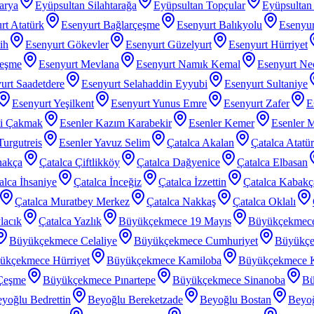
arya
Eyüpsultan Silahtarağa
Eyüpsultan Topçular
Eyüpsultan 
rt Atatürk
Esenyurt Bağlarçeşme
Esenyurt Balıkyolu
Esenyur
ih
Esenyurt Gökevler
Esenyurt Güzelyurt
Esenyurt Hürriyet
çeşme
Esenyurt Mevlana
Esenyurt Namık Kemal
Esenyurt Nec
urt Saadetdere
Esenyurt Selahaddin Eyyubi
Esenyurt Sultaniye
Esenyurt Yeşilkent
Esenyurt Yunus Emre
Esenyurt Zafer
E
zi Çakmak
Esenler Kazım Karabekir
Esenler Kemer
Esenler 
Turgutreis
Esenler Yavuz Selim
Çatalca Akalan
Çatalca Atatü
nakça
Çatalca Çiftlikköy
Çatalca Dağyenice
Çatalca Elbasan
alca İhsaniye
Çatalca İnceğiz
Çatalca İzzettin
Çatalca Kabakç
Çatalca Muratbey Merkez
Çatalca Nakkaş
Çatalca Oklalı
lacık
Çatalca Yazlık
Büyükçekmece 19 Mayıs
Büyükçekmec
Büyükçekmece Celaliye
Büyükçekmece Cumhuriyet
Büyükçe
ükçekmece Hürriyet
Büyükçekmece Kamiloba
Büyükçekmece K
Çeşme
Büyükçekmece Pınartepe
Büyükçekmece Sinanoba
Bü
yoğlu Bedrettin
Beyoğlu Bereketzade
Beyoğlu Bostan
Beyoğ