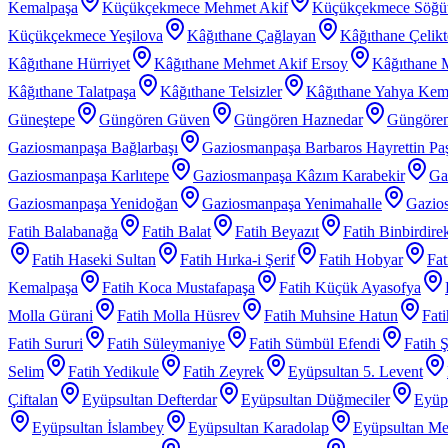
Kemalpaşa
Küçükçekmece Mehmet Akif
Küçükçekmece Söğü
Küçükçekmece Yeşilova
Kâğıthane Çağlayan
Kâğıthane Çelik
Kâğıthane Hürriyet
Kâğıthane Mehmet Akif Ersoy
Kâğıthane 
Kâğıthane Talatpaşa
Kâğıthane Telsizler
Kâğıthane Yahya Kem
Güneştepe
Güngören Güven
Güngören Haznedar
Güngören
Gaziosmanpaşa Bağlarbaşı
Gaziosmanpaşa Barbaros Hayrettin Pa
Gaziosmanpaşa Karlıtepe
Gaziosmanpaşa Kâzım Karabekir
Ga
Gaziosmanpaşa Yenidoğan
Gaziosmanpaşa Yenimahalle
Gazios
Fatih Balabanağa
Fatih Balat
Fatih Beyazıt
Fatih Binbirdire
Fatih Haseki Sultan
Fatih Hırka-i Şerif
Fatih Hobyar
Fat
Kemalpaşa
Fatih Koca Mustafapaşa
Fatih Küçük Ayasofya
Molla Gürani
Fatih Molla Hüsrev
Fatih Muhsine Hatun
Fat
Fatih Sururi
Fatih Süleymaniye
Fatih Sümbül Efendi
Fatih 
Selim
Fatih Yedikule
Fatih Zeyrek
Eyüpsultan 5. Levent
Çiftalan
Eyüpsultan Defterdar
Eyüpsultan Düğmeciler
Eyüp
Eyüpsultan İslambey
Eyüpsultan Karadolap
Eyüpsultan Me