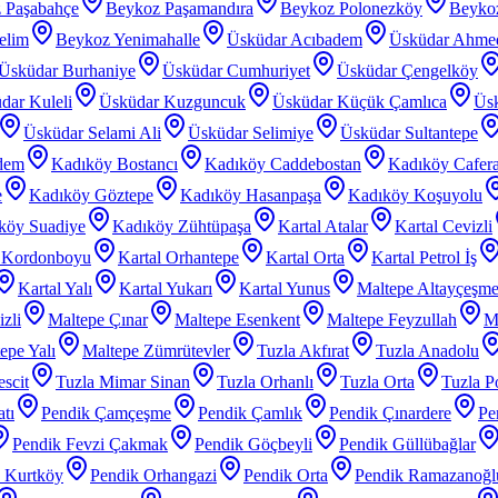
 Paşabahçe
Beykoz Paşamandıra
Beykoz Polonezköy
Beyko
elim
Beykoz Yenimahalle
Üsküdar Acıbadem
Üsküdar Ahme
Üsküdar Burhaniye
Üsküdar Cumhuriyet
Üsküdar Çengelköy
dar Kuleli
Üsküdar Kuzguncuk
Üsküdar Küçük Çamlıca
Üs
Üsküdar Selami Ali
Üsküdar Selimiye
Üsküdar Sultantepe
dem
Kadıköy Bostancı
Kadıköy Caddebostan
Kadıköy Cafer
e
Kadıköy Göztepe
Kadıköy Hasanpaşa
Kadıköy Koşuyolu
köy Suadiye
Kadıköy Zühtüpaşa
Kartal Atalar
Kartal Cevizli
l Kordonboyu
Kartal Orhantepe
Kartal Orta
Kartal Petrol İş
Kartal Yalı
Kartal Yukarı
Kartal Yunus
Maltepe Altayçeşm
zli
Maltepe Çınar
Maltepe Esenkent
Maltepe Feyzullah
Ma
epe Yalı
Maltepe Zümrütevler
Tuzla Akfırat
Tuzla Anadolu
scit
Tuzla Mimar Sinan
Tuzla Orhanlı
Tuzla Orta
Tuzla P
tı
Pendik Çamçeşme
Pendik Çamlık
Pendik Çınardere
Pe
Pendik Fevzi Çakmak
Pendik Göçbeyli
Pendik Güllübağlar
 Kurtköy
Pendik Orhangazi
Pendik Orta
Pendik Ramazanoğl