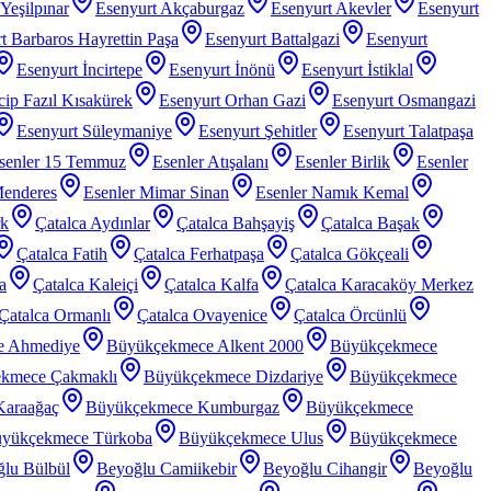
Yeşilpınar
Esenyurt Akçaburgaz
Esenyurt Akevler
Esenyurt
t Barbaros Hayrettin Paşa
Esenyurt Battalgazi
Esenyurt
Esenyurt İncirtepe
Esenyurt İnönü
Esenyurt İstiklal
ip Fazıl Kısakürek
Esenyurt Orhan Gazi
Esenyurt Osmangazi
Esenyurt Süleymaniye
Esenyurt Şehitler
Esenyurt Talatpaşa
senler 15 Temmuz
Esenler Atışalanı
Esenler Birlik
Esenler
Menderes
Esenler Mimar Sinan
Esenler Namık Kemal
rk
Çatalca Aydınlar
Çatalca Bahşayiş
Çatalca Başak
Çatalca Fatih
Çatalca Ferhatpaşa
Çatalca Gökçeali
a
Çatalca Kaleiçi
Çatalca Kalfa
Çatalca Karacaköy Merkez
Çatalca Ormanlı
Çatalca Ovayenice
Çatalca Örcünlü
e Ahmediye
Büyükçekmece Alkent 2000
Büyükçekmece
kmece Çakmaklı
Büyükçekmece Dizdariye
Büyükçekmece
araağaç
Büyükçekmece Kumburgaz
Büyükçekmece
yükçekmece Türkoba
Büyükçekmece Ulus
Büyükçekmece
lu Bülbül
Beyoğlu Camiikebir
Beyoğlu Cihangir
Beyoğlu