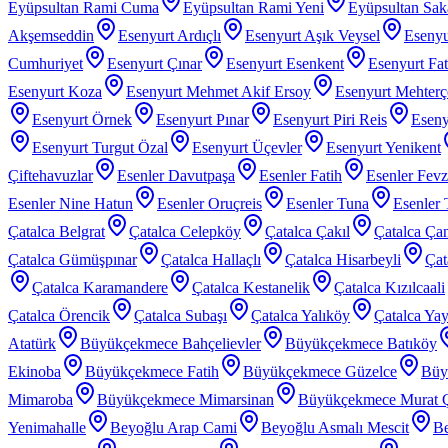
Eyüpsultan Rami Cuma
Eyüpsultan Rami Yeni
Eyüpsultan Sak
Akşemseddin
Esenyurt Ardıçlı
Esenyurt Aşık Veysel
Esenyu
Cumhuriyet
Esenyurt Çınar
Esenyurt Esenkent
Esenyurt Fat
Esenyurt Koza
Esenyurt Mehmet Akif Ersoy
Esenyurt Mehter
Esenyurt Örnek
Esenyurt Pınar
Esenyurt Piri Reis
Eseny
Esenyurt Turgut Özal
Esenyurt Üçevler
Esenyurt Yenikent
Çiftehavuzlar
Esenler Davutpaşa
Esenler Fatih
Esenler Fev
Esenler Nine Hatun
Esenler Oruçreis
Esenler Tuna
Esenler 
Çatalca Belgrat
Çatalca Celepköy
Çatalca Çakıl
Çatalca Ça
Çatalca Gümüşpınar
Çatalca Hallaçlı
Çatalca Hisarbeyli
Çat
Çatalca Karamandere
Çatalca Kestanelik
Çatalca Kızılcaali
Çatalca Örencik
Çatalca Subaşı
Çatalca Yalıköy
Çatalca Yay
Atatürk
Büyükçekmece Bahçelievler
Büyükçekmece Batıköy
Ekinoba
Büyükçekmece Fatih
Büyükçekmece Güzelce
Büy
Mimaroba
Büyükçekmece Mimarsinan
Büyükçekmece Murat 
Yenimahalle
Beyoğlu Arap Cami
Beyoğlu Asmalı Mescit
Be