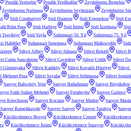
Pendik Yenişehir
Pendik Yeşilbağlar
Zeytinburnu Beştelsiz
Zeytinburnu Nuripaşa
Zeytinburnu Seyitnizam
Zeytinburnu Sü
rt
Şişli Cumhuriyet
Şişli Duatepe
Şişli Ergenekon
Şişli Es
alil Rıfat Paşa
Şişli Harbiye
Şişli İnönü
Şişli İzzetpaşa
Şiş
li Teşvikiye
Şişli Yayla
Sultangazi 50. Yıl
Sultangazi 75. Yıl
zi Habibler
Sultangazi İsmetpaşa
Sultangazi Malkoçoğlu
Sult
 Akören
Silivri Alibey
Silivri Alipaşa
Silivri Bekirli
Silivri 
ivri Çanta Sancaktepe
Silivri Çayırdere
Silivri Çeltik
Silivri D
vri Gümüşyaka
Silivri Kadıköy
Silivri Kavaklı Hürriyet
Silivri
iri Mehmet Paşa
Silivri Sayalar
Silivri Selimpaşa
Silivri Semiz
Sarıyer Bahçeköy Yeni
Sarıyer Baltalimanı
Sarıyer Büyükdere
rıyer Fatih Sultan Mehmet
Sarıyer Ferahevler
Sarıyer Garipçe
ıyer Kireçburnu
Sarıyer Kocataş
Sarıyer Maden
Sarıyer Masl
Sarıyer Rumelikavağı
Sarıyer Sarıyer
Sarıyer Tarabya
Sarıye
Küçükçekmece Beşyol
Küçükçekmece Cennet
Küçükçekmece
ez
Küçükçekmece İnönü
Küçükçekmece İstasyon
Küçükçek