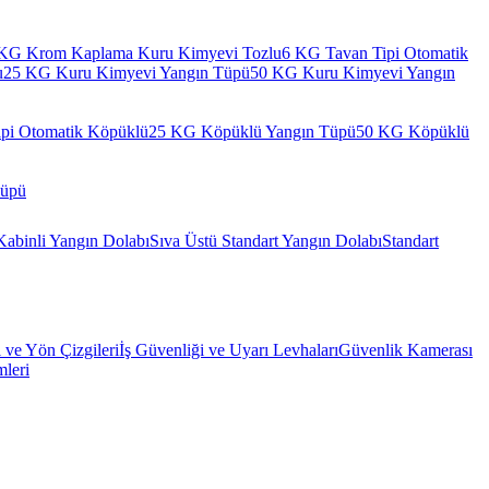
KG Krom Kaplama Kuru Kimyevi Tozlu
6 KG Tavan Tipi Otomatik
u
25 KG Kuru Kimyevi Yangın Tüpü
50 KG Kuru Kimyevi Yangın
pi Otomatik Köpüklü
25 KG Köpüklü Yangın Tüpü
50 KG Köpüklü
Tüpü
Kabinli Yangın Dolabı
Sıva Üstü Standart Yangın Dolabı
Standart
l ve Yön Çizgileri
İş Güvenliği ve Uyarı Levhaları
Güvenlik Kamerası
mleri