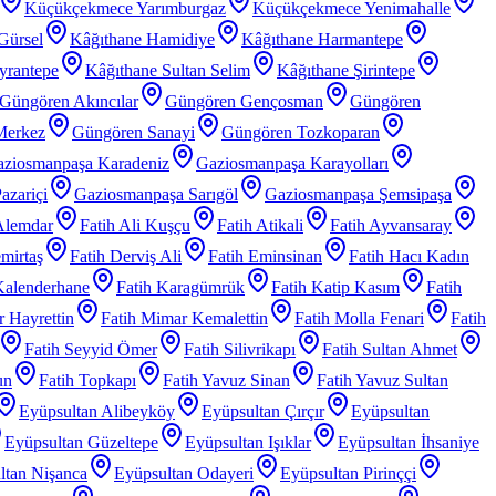
Küçükçekmece Yarımburgaz
Küçükçekmece Yenimahalle
Gürsel
Kâğıthane Hamidiye
Kâğıthane Harmantepe
yrantepe
Kâğıthane Sultan Selim
Kâğıthane Şirintepe
Güngören Akıncılar
Güngören Gençosman
Güngören
Merkez
Güngören Sanayi
Güngören Tozkoparan
ziosmanpaşa Karadeniz
Gaziosmanpaşa Karayolları
azariçi
Gaziosmanpaşa Sarıgöl
Gaziosmanpaşa Şemsipaşa
Alemdar
Fatih Ali Kuşçu
Fatih Atikali
Fatih Ayvansaray
mirtaş
Fatih Derviş Ali
Fatih Eminsinan
Fatih Hacı Kadın
Kalenderhane
Fatih Karagümrük
Fatih Katip Kasım
Fatih
 Hayrettin
Fatih Mimar Kemalettin
Fatih Molla Fenari
Fatih
Fatih Seyyid Ömer
Fatih Silivrikapı
Fatih Sultan Ahmet
un
Fatih Topkapı
Fatih Yavuz Sinan
Fatih Yavuz Sultan
Eyüpsultan Alibeyköy
Eyüpsultan Çırçır
Eyüpsultan
Eyüpsultan Güzeltepe
Eyüpsultan Işıklar
Eyüpsultan İhsaniye
ltan Nişanca
Eyüpsultan Odayeri
Eyüpsultan Pirinççi