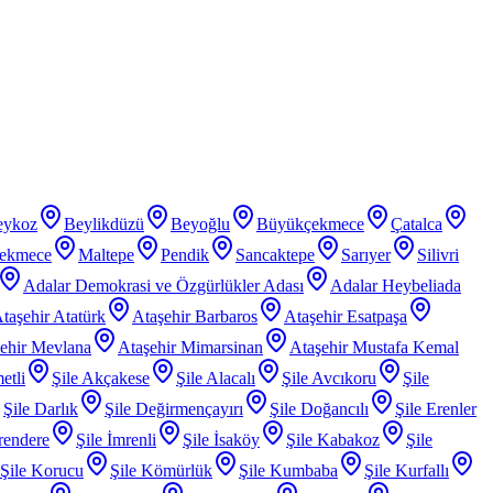
eykoz
Beylikdüzü
Beyoğlu
Büyükçekmece
Çatalca
ekmece
Maltepe
Pendik
Sancaktepe
Sarıyer
Silivri
Adalar Demokrasi ve Özgürlükler Adası
Adalar Heybeliada
taşehir Atatürk
Ataşehir Barbaros
Ataşehir Esatpaşa
ehir Mevlana
Ataşehir Mimarsinan
Ataşehir Mustafa Kemal
etli
Şile Akçakese
Şile Alacalı
Şile Avcıkoru
Şile
Şile Darlık
Şile Değirmençayırı
Şile Doğancılı
Şile Erenler
rendere
Şile İmrenli
Şile İsaköy
Şile Kabakoz
Şile
Şile Korucu
Şile Kömürlük
Şile Kumbaba
Şile Kurfallı