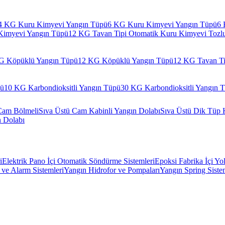
4 KG Kuru Kimyevi Yangın Tüpü
6 KG Kuru Kimyevi Yangın Tüpü
6 
Kimyevi Yangın Tüpü
12 KG Tavan Tipi Otomatik Kuru Kimyevi Tozl
G Köpüklü Yangın Tüpü
12 KG Köpüklü Yangın Tüpü
12 KG Tavan Ti
pü
10 KG Karbondioksitli Yangın Tüpü
30 KG Karbondioksitli Yangın 
Cam Bölmeli
Sıva Üstü Cam Kabinli Yangın Dolabı
Sıva Üstü Dik Tüp 
n Dolabı
i
Elektrik Pano İçi Otomatik Söndürme Sistemleri
Epoksi Fabrika İçi Yo
ve Alarm Sistemleri
Yangın Hidrofor ve Pompaları
Yangın Spring Siste