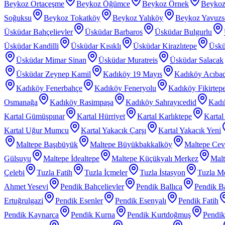
Beykoz Ortaçeşme
Beykoz Öğümce
Beykoz Örnek
Beykoz
Soğuksu
Beykoz Tokatköy
Beykoz Yalıköy
Beykoz Yavuzs
Üsküdar Bahçelievler
Üsküdar Barbaros
Üsküdar Bulgurlu
Üsküdar Kandilli
Üsküdar Kısıklı
Üsküdar Kirazlıtepe
Üskü
Üsküdar Mimar Sinan
Üsküdar Muratreis
Üsküdar Salacak
Üsküdar Zeynep Kamil
Kadıköy 19 Mayıs
Kadıköy Acıba
Kadıköy Fenerbahçe
Kadıköy Feneryolu
Kadıköy Fikirtep
Osmanağa
Kadıköy Rasimpaşa
Kadıköy Sahrayıcedid
Kadı
Kartal Gümüşpınar
Kartal Hürriyet
Kartal Karlıktepe
Karta
Kartal Uğur Mumcu
Kartal Yakacık Çarşı
Kartal Yakacık Yeni
Maltepe Başıbüyük
Maltepe Büyükbakkalköy
Maltepe Cevi
Gülsuyu
Maltepe İdealtepe
Maltepe Küçükyalı Merkez
Malt
Çelebi
Tuzla Fatih
Tuzla İçmeler
Tuzla İstasyon
Tuzla Me
Ahmet Yesevi
Pendik Bahçelievler
Pendik Ballıca
Pendik Ba
Ertuğrulgazi
Pendik Esenler
Pendik Esenyalı
Pendik Fatih
Pendik Kaynarca
Pendik Kurna
Pendik Kurtdoğmuş
Pendik