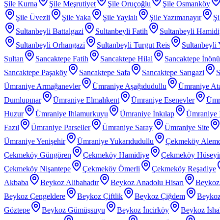
Şile Kurna
Şile Meşrutiyet
Şile Oruçoğlu
Şile Osmanköy
Şile Üvezli
Şile Yaka
Şile Yaylalı
Şile Yazımanayır
Şi
Sultanbeyli Battalgazi
Sultanbeyli Fatih
Sultanbeyli Hamid
Sultanbeyli Orhangazi
Sultanbeyli Turgut Reis
Sultanbeyli
Sultan
Sancaktepe Fatih
Sancaktepe Hilal
Sancaktepe İnönü
Sancaktepe Paşaköy
Sancaktepe Safa
Sancaktepe Sarıgazi
S
Ümraniye Armağanevler
Ümraniye Aşağıdudullu
Ümraniye At
Dumlupınar
Ümraniye Elmalıkent
Ümraniye Esenevler
Ümr
Huzur
Ümraniye Ihlamurkuyu
Ümraniye İnkılap
Ümraniye İ
Fazıl
Ümraniye Parseller
Ümraniye Saray
Ümraniye Site
Ümraniye Yenişehir
Ümraniye Yukarıdudullu
Çekmeköy Alem
Çekmeköy Güngören
Çekmeköy Hamidiye
Çekmeköy Hüseyin
Çekmeköy Nişantepe
Çekmeköy Ömerli
Çekmeköy Reşadiye
Akbaba
Beykoz Alibahadır
Beykoz Anadolu Hisarı
Beykoz
Beykoz Çengeldere
Beykoz Çiftlik
Beykoz Çiğdem
Beykoz
Göztepe
Beykoz Gümüşsuyu
Beykoz İncirköy
Beykoz İsha