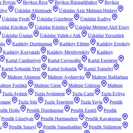
z Poyraz
Beykoz Riva
Beykoz Rüzgarlıbahçe
Beykoz
diye
Üsküdar Altunizade
Üsküdar Aziz Mahmut Hüdayi
Üsküdar Ferah
Üsküdar Güzeltepe
Üsküdar İcadiye
küdar Küçüksu
Üsküdar Küplüce
Üsküdar Mehmet Akif Ersoy
Üsküdar Ünalan
Üsküdar Valide-i Atik
Üsküdar Yavuztürk
ağa
Kadıköy Dumlupınar
Kadıköy Eğitim
Kadıköy Erenköy
Kadıköy Kozyatağı
Kadıköy Merdivenköy
Kadıköy
Kartal Cumhuriyet
Kartal Çavuşoğlu
Kartal Esentepe
Kartal Soğanlık Yeni
Kartal Soğanlık
Kartal Topselvi
e
Maltepe Altıntepe
Maltepe Aydınevler
Maltepe Bağlarbaşı
ltepe Fındıklı
Maltepe Girne
Maltepe Gülensu
Maltepe
Tuzla Aydınlı
Tuzla Aydıntepe
Tuzla Cami
Tuzla Evliya
ostane
Tuzla Şifa
Tuzla Tepeören
Tuzla Yayla
Pendik
ndik Doğu
Pendik Dumlupınar
Pendik Emirli
Pendik
Pendik Güzelyalı
Pendik Harmandere
Pendik Kavakpınar
u
Pendik Sanayi
Pendik Sapanbağları
Pendik Sülüntepe