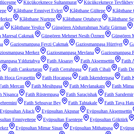
tlüçeşme
Küçükçekmece Sultanmurat
Küçükçekmece Tevfikbey
tepe
Kâğıthane Emniyet Evleri
Kâğıthane Gültepe
Kâğıthane 
Merkez
Kâğıthane Nurtepe
Kâğıthane Ortabayır
Kâğıthane Se
al
Kâğıthane Yeşilce
Güngören Abdurrahman Nafiz Gürman
 Mareşal Çakmak
Güngören Mehmet Nesih Özmen
Güngören 
şa
Gaziosmanpaşa Fevzi Çakmak
Gaziosmanpaşa Hürriyet
Ga
ziosmanpaşa Merkez
Gaziosmanpaşa Mevlana
Gaziosmanpaşa P
manpaşa Yıldıztabya
Fatih Aksaray
Fatih Akşemsettin
Fatih 
k
Fatih Cankurtaran
Fatih Cerrahpaşa
Fatih Cibali
Fatih De
ih Hoca Gıyasettin
Fatih Hocapaşa
Fatih İskenderpaşa
Fatih 
Fatih Mercan
Fatih Mesihpaşa
Fatih Mevlanakapı
Fatih Mimar
ih Nişanca
Fatih Rüstempaşa
Fatih Saraçishak
Fatih Sarıdemir
Şehremini
Fatih Şehsuvar Bey
Fatih Tahtakale
Fatih Taya Hat
Eyüpsultan Ağaçlı
Eyüpsultan Akpınar
Eyüpsultan Akşemsettin
sultan Emniyettepe
Eyüpsultan Esentepe
Eyüpsultan Göktürk
rkez
Eyüpsultan Mimar Sinan
Eyüpsultan Mithatpaşa
Eyüpsu