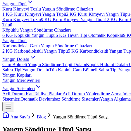
Yangın Tüpü
Kuru Kimyevi Tozlu Yangın Söndürme Cihazları
1 KG Kuru Kimyevi Yangın Tüpü
2 KG Kuru Kimyevi Yangın Tüpü
Kuru Kimyevi Tozlu
9 KG Kuru Kimyevi Yangın Tüpü
12 KG Kuru 
Tüpü
Köpüklü Yangın Söndürme Cihazları
6 KG Köpüklü Yangın Tüpü
6 KG Tavan Tipi Otomatik Köpüklü
9 K
Yangın Tüpü
Karbondioksit Gazlı Yangın Söndürme Cihazları
2 KG Karbondioksitli Yangın Tüpü
5 KG Karbondioksitli Yangın Tü
Yangın Dolabı
Cam Bölmeli Yangın Söndürme Tüpü Dolabı
Köpük Hidrant Dolabı 
Sahra Tipi Yangın Dolabı
Tüp Kabinli Cam Bölmeli Sahra Tipi Yangı
Yangın Kapıları
Yangın Merdivenleri
Yangın Sistemleri
Acil Durum Kat Tahliye Planları
Acil Durum Yönlendirme Armatürler
Sistemleri
Otomatik Davlumbaz Söndürme Sistemleri
Yangın Algılama 
Ana Sayfa
Blog
Yangın Söndürme Tüpü Satışı
Yangın Söndürme Tüpü Satışı