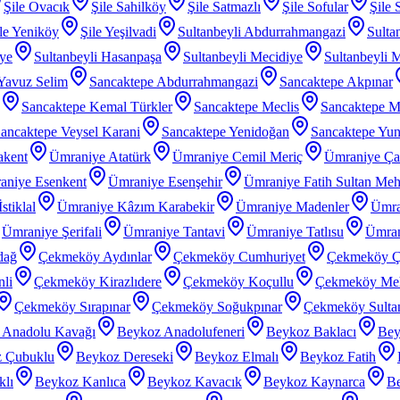
Şile Ovacık
Şile Sahilköy
Şile Satmazlı
Şile Sofular
Şile 
le Yeniköy
Şile Yeşilvadi
Sultanbeyli Abdurrahmangazi
Sulta
iye
Sultanbeyli Hasanpaşa
Sultanbeyli Mecidiye
Sultanbeyli 
 Yavuz Selim
Sancaktepe Abdurrahmangazi
Sancaktepe Akpınar
Sancaktepe Kemal Türkler
Sancaktepe Meclis
Sancaktepe M
ancaktepe Veysel Karani
Sancaktepe Yenidoğan
Sancaktepe Yu
akent
Ümraniye Atatürk
Ümraniye Cemil Meriç
Ümraniye Ç
aniye Esenkent
Ümraniye Esenşehir
Ümraniye Fatih Sultan Me
stiklal
Ümraniye Kâzım Karabekir
Ümraniye Madenler
Ümra
Ümraniye Şerifali
Ümraniye Tantavi
Ümraniye Tatlısu
Ümran
dağ
Çekmeköy Aydınlar
Çekmeköy Cumhuriyet
Çekmeköy Ç
li
Çekmeköy Kirazlıdere
Çekmeköy Koçullu
Çekmeköy Meh
Çekmeköy Sırapınar
Çekmeköy Soğukpınar
Çekmeköy Sultanç
 Anadolu Kavağı
Beykoz Anadolufeneri
Beykoz Baklacı
Bey
 Çubuklu
Beykoz Dereseki
Beykoz Elmalı
Beykoz Fatih
klı
Beykoz Kanlıca
Beykoz Kavacık
Beykoz Kaynarca
Be