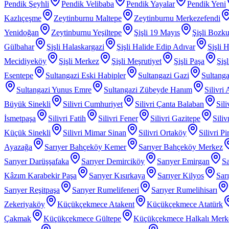
Pendik Şeyhli
Pendik Velibaba
Pendik Yayalar
Pendik Yeni
Kazlıçeşme
Zeytinburnu Maltepe
Zeytinburnu Merkezefendi
Yenidoğan
Zeytinburnu Yeşiltepe
Şişli 19 Mayıs
Şişli Bozku
Gülbahar
Şişli Halaskargazi
Şişli Halide Edip Adıvar
Şişli H
Mecidiyeköy
Şişli Merkez
Şişli Meşrutiyet
Şişli Paşa
Şiş
Esentepe
Sultangazi Eski Habipler
Sultangazi Gazi
Sultanga
Sultangazi Yunus Emre
Sultangazi Zübeyde Hanım
Silivri
Büyük Sinekli
Silivri Cumhuriyet
Silivri Çanta Balaban
Sil
İsmetpaşa
Silivri Fatih
Silivri Fener
Silivri Gazitepe
Sili
Küçük Sinekli
Silivri Mimar Sinan
Silivri Ortaköy
Silivri P
Ayazağa
Sarıyer Bahçeköy Kemer
Sarıyer Bahçeköy Merkez
Sarıyer Darüşşafaka
Sarıyer Demirciköy
Sarıyer Emirgan
Sa
Kâzım Karabekir Paşa
Sarıyer Kısırkaya
Sarıyer Kilyos
Sar
Sarıyer Reşitpaşa
Sarıyer Rumelifeneri
Sarıyer Rumelihisarı
Zekeriyaköy
Küçükçekmece Atakent
Küçükçekmece Atatürk
Çakmak
Küçükçekmece Gültepe
Küçükçekmece Halkalı Merk