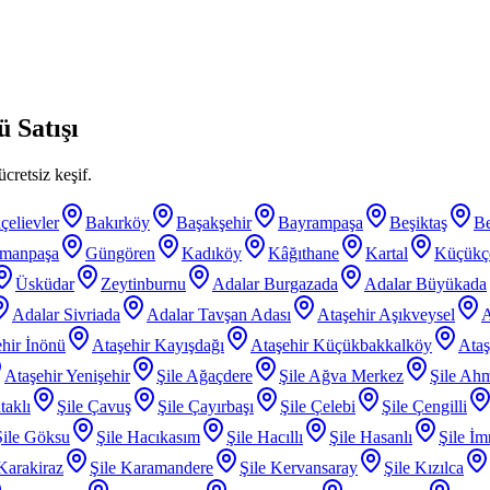
 Satışı
cretsiz keşif.
çelievler
Bakırköy
Başakşehir
Bayrampaşa
Beşiktaş
B
smanpaşa
Güngören
Kadıköy
Kâğıthane
Kartal
Küçükç
Üsküdar
Zeytinburnu
Adalar Burgazada
Adalar Büyükada
Adalar Sivriada
Adalar Tavşan Adası
Ataşehir Aşıkveysel
A
hir İnönü
Ataşehir Kayışdağı
Ataşehir Küçükbakkalköy
Ataş
Ataşehir Yenişehir
Şile Ağaçdere
Şile Ağva Merkez
Şile Ahm
taklı
Şile Çavuş
Şile Çayırbaşı
Şile Çelebi
Şile Çengilli
Şile Göksu
Şile Hacıkasım
Şile Hacıllı
Şile Hasanlı
Şile İm
 Karakiraz
Şile Karamandere
Şile Kervansaray
Şile Kızılca