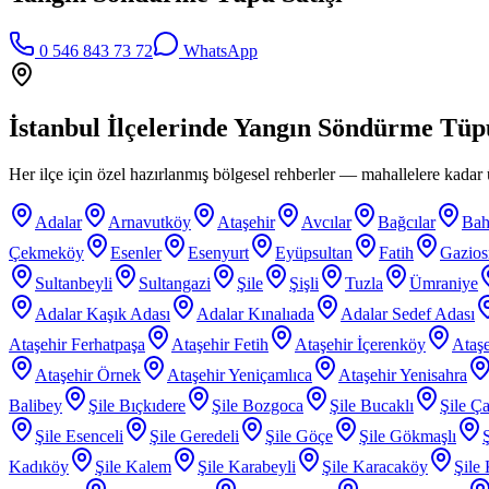
0 546 843 73 72
WhatsApp
İstanbul İlçelerinde
Yangın Söndürme Tüpü
Her ilçe için özel hazırlanmış bölgesel rehberler — mahallelere kadar ü
Adalar
Arnavutköy
Ataşehir
Avcılar
Bağcılar
Bah
Çekmeköy
Esenler
Esenyurt
Eyüpsultan
Fatih
Gazio
Sultanbeyli
Sultangazi
Şile
Şişli
Tuzla
Ümraniye
Adalar Kaşık Adası
Adalar Kınalıada
Adalar Sedef Adası
Ataşehir Ferhatpaşa
Ataşehir Fetih
Ataşehir İçerenköy
Ataşe
Ataşehir Örnek
Ataşehir Yeniçamlıca
Ataşehir Yenisahra
Balibey
Şile Bıçkıdere
Şile Bozgoca
Şile Bucaklı
Şile Ça
Şile Esenceli
Şile Geredeli
Şile Göçe
Şile Gökmaşlı
Kadıköy
Şile Kalem
Şile Karabeyli
Şile Karacaköy
Şile