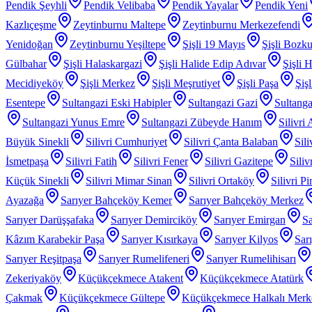
Pendik Şeyhli
Pendik Velibaba
Pendik Yayalar
Pendik Yeni
Kazlıçeşme
Zeytinburnu Maltepe
Zeytinburnu Merkezefendi
Yenidoğan
Zeytinburnu Yeşiltepe
Şişli 19 Mayıs
Şişli Bozku
Gülbahar
Şişli Halaskargazi
Şişli Halide Edip Adıvar
Şişli H
Mecidiyeköy
Şişli Merkez
Şişli Meşrutiyet
Şişli Paşa
Şiş
Esentepe
Sultangazi Eski Habipler
Sultangazi Gazi
Sultanga
Sultangazi Yunus Emre
Sultangazi Zübeyde Hanım
Silivri
Büyük Sinekli
Silivri Cumhuriyet
Silivri Çanta Balaban
Sil
İsmetpaşa
Silivri Fatih
Silivri Fener
Silivri Gazitepe
Sili
Küçük Sinekli
Silivri Mimar Sinan
Silivri Ortaköy
Silivri P
Ayazağa
Sarıyer Bahçeköy Kemer
Sarıyer Bahçeköy Merkez
Sarıyer Darüşşafaka
Sarıyer Demirciköy
Sarıyer Emirgan
Sa
Kâzım Karabekir Paşa
Sarıyer Kısırkaya
Sarıyer Kilyos
Sar
Sarıyer Reşitpaşa
Sarıyer Rumelifeneri
Sarıyer Rumelihisarı
Zekeriyaköy
Küçükçekmece Atakent
Küçükçekmece Atatürk
Çakmak
Küçükçekmece Gültepe
Küçükçekmece Halkalı Merk