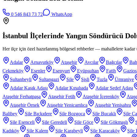
0 546 843 73 72
WhatsApp
İstanbul İlçelerinde
Yangın Söndürücü Do
Her ilçe için özel hazırlanmış bölgesel rehberler — mahallelere kadar ü
Adalar
Arnavutköy
Ataşehir
Avcılar
Bağcılar
Bah
Çekmeköy
Esenler
Esenyurt
Eyüpsultan
Fatih
Gazio
Sultanbeyli
Sultangazi
Şile
Şişli
Tuzla
Ümraniye
Adalar Kaşık Adası
Adalar Kınalıada
Adalar Sedef Adası
Ataşehir Ferhatpaşa
Ataşehir Fetih
Ataşehir İçerenköy
Ataşe
Ataşehir Örnek
Ataşehir Yeniçamlıca
Ataşehir Yenisahra
Balibey
Şile Bıçkıdere
Şile Bozgoca
Şile Bucaklı
Şile Ça
Şile Esenceli
Şile Geredeli
Şile Göçe
Şile Gökmaşlı
Kadıköy
Şile Kalem
Şile Karabeyli
Şile Karacaköy
Şile