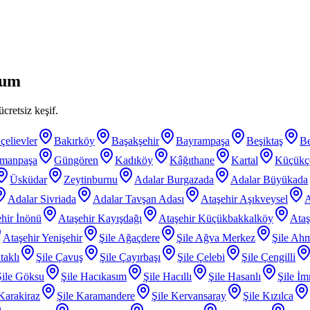
lum
cretsiz keşif.
çelievler
Bakırköy
Başakşehir
Bayrampaşa
Beşiktaş
B
smanpaşa
Güngören
Kadıköy
Kâğıthane
Kartal
Küçükç
Üsküdar
Zeytinburnu
Adalar Burgazada
Adalar Büyükada
Adalar Sivriada
Adalar Tavşan Adası
Ataşehir Aşıkveysel
A
hir İnönü
Ataşehir Kayışdağı
Ataşehir Küçükbakkalköy
Ataş
Ataşehir Yenişehir
Şile Ağaçdere
Şile Ağva Merkez
Şile Ahm
taklı
Şile Çavuş
Şile Çayırbaşı
Şile Çelebi
Şile Çengilli
Şile Göksu
Şile Hacıkasım
Şile Hacıllı
Şile Hasanlı
Şile İm
 Karakiraz
Şile Karamandere
Şile Kervansaray
Şile Kızılca