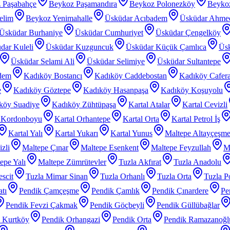
 Paşabahçe
Beykoz Paşamandıra
Beykoz Polonezköy
Beyko
elim
Beykoz Yenimahalle
Üsküdar Acıbadem
Üsküdar Ahme
Üsküdar Burhaniye
Üsküdar Cumhuriyet
Üsküdar Çengelköy
dar Kuleli
Üsküdar Kuzguncuk
Üsküdar Küçük Çamlıca
Üs
Üsküdar Selami Ali
Üsküdar Selimiye
Üsküdar Sultantepe
dem
Kadıköy Bostancı
Kadıköy Caddebostan
Kadıköy Cafer
e
Kadıköy Göztepe
Kadıköy Hasanpaşa
Kadıköy Koşuyolu
köy Suadiye
Kadıköy Zühtüpaşa
Kartal Atalar
Kartal Cevizli
l Kordonboyu
Kartal Orhantepe
Kartal Orta
Kartal Petrol İş
Kartal Yalı
Kartal Yukarı
Kartal Yunus
Maltepe Altayçeşm
zli
Maltepe Çınar
Maltepe Esenkent
Maltepe Feyzullah
Ma
epe Yalı
Maltepe Zümrütevler
Tuzla Akfırat
Tuzla Anadolu
scit
Tuzla Mimar Sinan
Tuzla Orhanlı
Tuzla Orta
Tuzla P
tı
Pendik Çamçeşme
Pendik Çamlık
Pendik Çınardere
Pe
Pendik Fevzi Çakmak
Pendik Göçbeyli
Pendik Güllübağlar
 Kurtköy
Pendik Orhangazi
Pendik Orta
Pendik Ramazanoğl