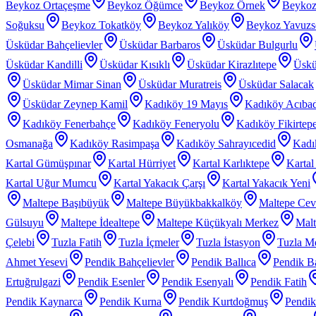
Beykoz Ortaçeşme
Beykoz Öğümce
Beykoz Örnek
Beykoz
Soğuksu
Beykoz Tokatköy
Beykoz Yalıköy
Beykoz Yavuzs
Üsküdar Bahçelievler
Üsküdar Barbaros
Üsküdar Bulgurlu
Üsküdar Kandilli
Üsküdar Kısıklı
Üsküdar Kirazlıtepe
Üskü
Üsküdar Mimar Sinan
Üsküdar Muratreis
Üsküdar Salacak
Üsküdar Zeynep Kamil
Kadıköy 19 Mayıs
Kadıköy Acıba
Kadıköy Fenerbahçe
Kadıköy Feneryolu
Kadıköy Fikirtep
Osmanağa
Kadıköy Rasimpaşa
Kadıköy Sahrayıcedid
Kadı
Kartal Gümüşpınar
Kartal Hürriyet
Kartal Karlıktepe
Karta
Kartal Uğur Mumcu
Kartal Yakacık Çarşı
Kartal Yakacık Yeni
Maltepe Başıbüyük
Maltepe Büyükbakkalköy
Maltepe Cevi
Gülsuyu
Maltepe İdealtepe
Maltepe Küçükyalı Merkez
Malt
Çelebi
Tuzla Fatih
Tuzla İçmeler
Tuzla İstasyon
Tuzla Me
Ahmet Yesevi
Pendik Bahçelievler
Pendik Ballıca
Pendik Ba
Ertuğrulgazi
Pendik Esenler
Pendik Esenyalı
Pendik Fatih
Pendik Kaynarca
Pendik Kurna
Pendik Kurtdoğmuş
Pendik