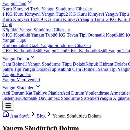
Yangın Tüpü
Kuru Kimyevi Tozlu Yangın Söndürme Cihazları
1 KG Kuru Kimyevi Yangın Tüpü
2 KG Kuru Kimyevi Yangın Tüpü
Kuru Kimyevi Tozlu
9 KG Kuru Kimyevi Yangın Tüpü
12 KG Kuru 
Tüpü
Köpüklü Yangın Söndürme Cihazları
6 KG Köpüklü Yangın Tüpü
6 KG Tavan Tipi Otomatik Köpüklü
9 K
Yangın Tüpü
Karbondioksit Gazlı Yangın Söndürme Cihazları
2 KG Karbondioksitli Yangın Tüpü
5 KG Karbondioksitli Yangın Tü
Yangın Dolabı
Cam Bölmeli Yangın Söndürme Tüpü Dolabı
Köpük Hidrant Dolabı 
Sahra Tipi Yangın Dolabı
Tüp Kabinli Cam Bölmeli Sahra Tipi Yangı
Yangın Kapıları
Yangın Merdivenleri
Yangın Sistemleri
Acil Durum Kat Tahliye Planları
Acil Durum Yönlendirme Armatürler
Sistemleri
Otomatik Davlumbaz Söndürme Sistemleri
Yangın Algılama 
Ana Sayfa
Blog
Yangın Söndürücü Dolum
Yangın Söndürücü Dolum