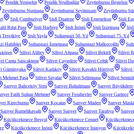
Pendik Yenişehir
Pendik Yeşilbağlar
Zeytinburnu Beştelsiz
Zeytinburnu Nuripaşa
Zeytinburnu Seyitnizam
Zeytinburnu Sü
rt
Şişli Cumhuriyet
Şişli Duatepe
Şişli Ergenekon
Şişli Es
alil Rıfat Paşa
Şişli Harbiye
Şişli İnönü
Şişli İzzetpaşa
Şiş
li Teşvikiye
Şişli Yayla
Sultangazi 50. Yıl
Sultangazi 75. Yıl
zi Habibler
Sultangazi İsmetpaşa
Sultangazi Malkoçoğlu
Sult
 Akören
Silivri Alibey
Silivri Alipaşa
Silivri Bekirli
Silivri 
ivri Çanta Sancaktepe
Silivri Çayırdere
Silivri Çeltik
Silivri D
vri Gümüşyaka
Silivri Kadıköy
Silivri Kavaklı Hürriyet
Silivri
iri Mehmet Paşa
Silivri Sayalar
Silivri Selimpaşa
Silivri Semiz
Sarıyer Bahçeköy Yeni
Sarıyer Baltalimanı
Sarıyer Büyükdere
rıyer Fatih Sultan Mehmet
Sarıyer Ferahevler
Sarıyer Garipçe
ıyer Kireçburnu
Sarıyer Kocataş
Sarıyer Maden
Sarıyer Masl
Sarıyer Rumelikavağı
Sarıyer Sarıyer
Sarıyer Tarabya
Sarıye
Küçükçekmece Beşyol
Küçükçekmece Cennet
Küçükçekmece
ez
Küçükçekmece İnönü
Küçükçekmece İstasyon
Küçükçek