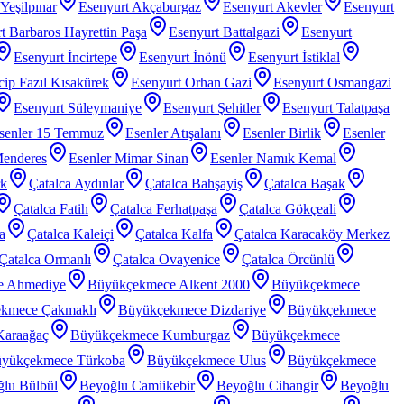
Yeşilpınar
Esenyurt Akçaburgaz
Esenyurt Akevler
Esenyurt
t Barbaros Hayrettin Paşa
Esenyurt Battalgazi
Esenyurt
Esenyurt İncirtepe
Esenyurt İnönü
Esenyurt İstiklal
ip Fazıl Kısakürek
Esenyurt Orhan Gazi
Esenyurt Osmangazi
Esenyurt Süleymaniye
Esenyurt Şehitler
Esenyurt Talatpaşa
senler 15 Temmuz
Esenler Atışalanı
Esenler Birlik
Esenler
Menderes
Esenler Mimar Sinan
Esenler Namık Kemal
rk
Çatalca Aydınlar
Çatalca Bahşayiş
Çatalca Başak
Çatalca Fatih
Çatalca Ferhatpaşa
Çatalca Gökçeali
a
Çatalca Kaleiçi
Çatalca Kalfa
Çatalca Karacaköy Merkez
Çatalca Ormanlı
Çatalca Ovayenice
Çatalca Örcünlü
e Ahmediye
Büyükçekmece Alkent 2000
Büyükçekmece
kmece Çakmaklı
Büyükçekmece Dizdariye
Büyükçekmece
araağaç
Büyükçekmece Kumburgaz
Büyükçekmece
yükçekmece Türkoba
Büyükçekmece Ulus
Büyükçekmece
lu Bülbül
Beyoğlu Camiikebir
Beyoğlu Cihangir
Beyoğlu