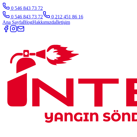
0 546 843 73 72
0 546 843 73 72
0 212 451 86 16
Ana Sayfa
Blog
Hakkımızda
İletişim