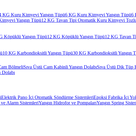
4 KG Kuru Kimyevi Yangın Tüpü
6 KG Kuru Kimyevi Yangın Tüpü
6 
Kimyevi Yangın Tüpü
12 KG Tavan Tipi Otomatik Kuru Kimyevi Tozl
G Köpüklü Yangın Tüpü
12 KG Köpüklü Yangın Tüpü
12 KG Tavan Ti
pü
10 KG Karbondioksitli Yangın Tüpü
30 KG Karbondioksitli Yangın 
Cam Bölmeli
Sıva Üstü Cam Kabinli Yangın Dolabı
Sıva Üstü Dik Tüp 
n Dolabı
i
Elektrik Pano İçi Otomatik Söndürme Sistemleri
Epoksi Fabrika İçi Yo
ve Alarm Sistemleri
Yangın Hidrofor ve Pompaları
Yangın Spring Siste