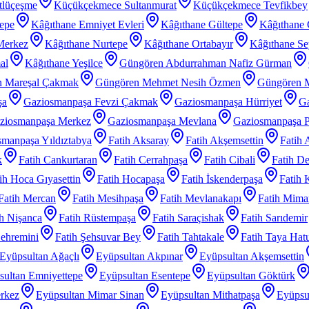
tlüçeşme
Küçükçekmece Sultanmurat
Küçükçekmece Tevfikbey
tepe
Kâğıthane Emniyet Evleri
Kâğıthane Gültepe
Kâğıthane 
Merkez
Kâğıthane Nurtepe
Kâğıthane Ortabayır
Kâğıthane Se
al
Kâğıthane Yeşilce
Güngören Abdurrahman Nafiz Gürman
 Mareşal Çakmak
Güngören Mehmet Nesih Özmen
Güngören 
şa
Gaziosmanpaşa Fevzi Çakmak
Gaziosmanpaşa Hürriyet
Ga
ziosmanpaşa Merkez
Gaziosmanpaşa Mevlana
Gaziosmanpaşa P
manpaşa Yıldıztabya
Fatih Aksaray
Fatih Akşemsettin
Fatih 
k
Fatih Cankurtaran
Fatih Cerrahpaşa
Fatih Cibali
Fatih De
ih Hoca Gıyasettin
Fatih Hocapaşa
Fatih İskenderpaşa
Fatih 
Fatih Mercan
Fatih Mesihpaşa
Fatih Mevlanakapı
Fatih Mimar
ih Nişanca
Fatih Rüstempaşa
Fatih Saraçishak
Fatih Sarıdemir
Şehremini
Fatih Şehsuvar Bey
Fatih Tahtakale
Fatih Taya Hat
Eyüpsultan Ağaçlı
Eyüpsultan Akpınar
Eyüpsultan Akşemsettin
sultan Emniyettepe
Eyüpsultan Esentepe
Eyüpsultan Göktürk
rkez
Eyüpsultan Mimar Sinan
Eyüpsultan Mithatpaşa
Eyüpsu