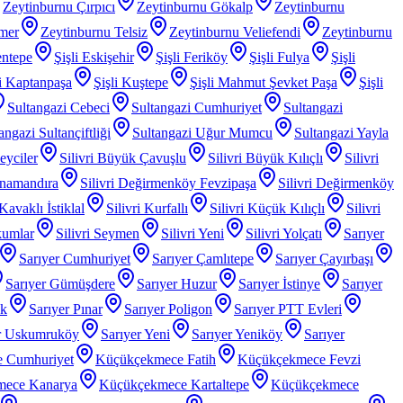
Zeytinburnu Çırpıcı
Zeytinburnu Gökalp
Zeytinburnu
mer
Zeytinburnu Telsiz
Zeytinburnu Veliefendi
Zeytinburnu
entepe
Şişli Eskişehir
Şişli Feriköy
Şişli Fulya
Şişli
li Kaptanpaşa
Şişli Kuştepe
Şişli Mahmut Şevket Paşa
Şişli
Sultangazi Cebeci
Sultangazi Cumhuriyet
Sultangazi
angazi Sultançiftliği
Sultangazi Uğur Mumcu
Sultangazi Yayla
Beyciler
Silivri Büyük Çavuşlu
Silivri Büyük Kılıçlı
Silivri
anamandıra
Silivri Değirmenköy Fevzipaşa
Silivri Değirmenköy
 Kavaklı İstiklal
Silivri Kurfallı
Silivri Küçük Kılıçlı
Silivri
kumlar
Silivri Seymen
Silivri Yeni
Silivri Yolçatı
Sarıyer
Sarıyer Cumhuriyet
Sarıyer Çamlıtepe
Sarıyer Çayırbaşı
Sarıyer Gümüşdere
Sarıyer Huzur
Sarıyer İstinye
Sarıyer
ak
Sarıyer Pınar
Sarıyer Poligon
Sarıyer PTT Evleri
r Uskumruköy
Sarıyer Yeni
Sarıyer Yeniköy
Sarıyer
 Cumhuriyet
Küçükçekmece Fatih
Küçükçekmece Fevzi
mece Kanarya
Küçükçekmece Kartaltepe
Küçükçekmece