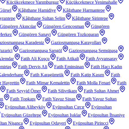
Küçükçekmece Yarımburgaz
Küçükçekmece Yenimahalle
Gürsel
Kâğıthane Hamidiye
Kâğıthane Harmantepe
yrantepe
Kâğıthane Sultan Selim
Kâğıthane Şirintepe
Güngören Akıncılar
Güngören Gençosman
Güngören
Merkez
Güngören Sanayi
Güngören Tozkoparan
ziosmanpaşa Karadeniz
Gaziosmanpaşa Karayolları
azariçi
Gaziosmanpaşa Sarıgöl
Gaziosmanpaşa Şemsipaşa
Alemdar
Fatih Ali Kuşçu
Fatih Atikali
Fatih Ayvansaray
mirtaş
Fatih Derviş Ali
Fatih Eminsinan
Fatih Hacı Kadın
Kalenderhane
Fatih Karagümrük
Fatih Katip Kasım
Fatih
 Hayrettin
Fatih Mimar Kemalettin
Fatih Molla Fenari
Fatih
Fatih Seyyid Ömer
Fatih Silivrikapı
Fatih Sultan Ahmet
un
Fatih Topkapı
Fatih Yavuz Sinan
Fatih Yavuz Sultan
Eyüpsultan Alibeyköy
Eyüpsultan Çırçır
Eyüpsultan
Eyüpsultan Güzeltepe
Eyüpsultan Işıklar
Eyüpsultan İhsaniye
ltan Nişanca
Eyüpsultan Odayeri
Eyüpsultan Pirinççi