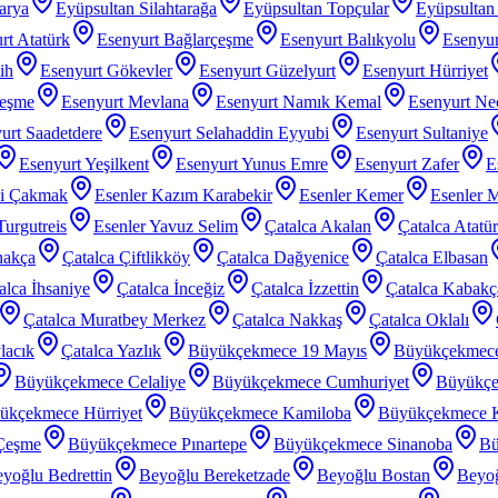
arya
Eyüpsultan Silahtarağa
Eyüpsultan Topçular
Eyüpsultan 
rt Atatürk
Esenyurt Bağlarçeşme
Esenyurt Balıkyolu
Esenyur
ih
Esenyurt Gökevler
Esenyurt Güzelyurt
Esenyurt Hürriyet
çeşme
Esenyurt Mevlana
Esenyurt Namık Kemal
Esenyurt Nec
urt Saadetdere
Esenyurt Selahaddin Eyyubi
Esenyurt Sultaniye
Esenyurt Yeşilkent
Esenyurt Yunus Emre
Esenyurt Zafer
E
zi Çakmak
Esenler Kazım Karabekir
Esenler Kemer
Esenler 
Turgutreis
Esenler Yavuz Selim
Çatalca Akalan
Çatalca Atatü
nakça
Çatalca Çiftlikköy
Çatalca Dağyenice
Çatalca Elbasan
alca İhsaniye
Çatalca İnceğiz
Çatalca İzzettin
Çatalca Kabakç
Çatalca Muratbey Merkez
Çatalca Nakkaş
Çatalca Oklalı
lacık
Çatalca Yazlık
Büyükçekmece 19 Mayıs
Büyükçekmec
Büyükçekmece Celaliye
Büyükçekmece Cumhuriyet
Büyükçe
ükçekmece Hürriyet
Büyükçekmece Kamiloba
Büyükçekmece K
Çeşme
Büyükçekmece Pınartepe
Büyükçekmece Sinanoba
Bü
yoğlu Bedrettin
Beyoğlu Bereketzade
Beyoğlu Bostan
Beyoğ