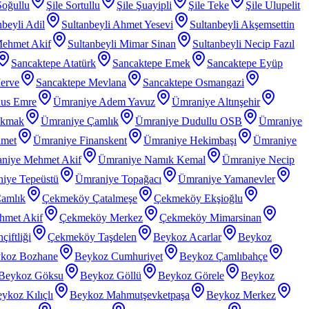
Soğullu
Şile Sortullu
Şile Şuayipli
Şile Teke
Şile Ulupelit
nbeyli Adil
Sultanbeyli Ahmet Yesevi
Sultanbeyli Akşemsettin
Mehmet Akif
Sultanbeyli Mimar Sinan
Sultanbeyli Necip Fazıl
Sancaktepe Atatürk
Sancaktepe Emek
Sancaktepe Eyüp
erve
Sancaktepe Mevlana
Sancaktepe Osmangazi
nus Emre
Ümraniye Adem Yavuz
Ümraniye Altınşehir
akmak
Ümraniye Çamlık
Ümraniye Dudullu OSB
Ümraniye
hmet
Ümraniye Finanskent
Ümraniye Hekimbaşı
Ümraniye
niye Mehmet Akif
Ümraniye Namık Kemal
Ümraniye Necip
iye Tepeüstü
Ümraniye Topağacı
Ümraniye Yamanevler
amlık
Çekmeköy Çatalmeşe
Çekmeköy Ekşioğlu
met Akif
Çekmeköy Merkez
Çekmeköy Mimarsinan
iftliği
Çekmeköy Taşdelen
Beykoz Acarlar
Beykoz
koz Bozhane
Beykoz Cumhuriyet
Beykoz Çamlıbahçe
Beykoz Göksu
Beykoz Göllü
Beykoz Görele
Beykoz
ykoz Kılıçlı
Beykoz Mahmutşevketpaşa
Beykoz Merkez