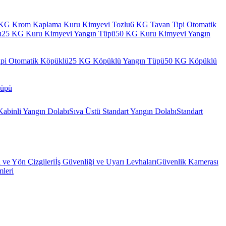
KG Krom Kaplama Kuru Kimyevi Tozlu
6 KG Tavan Tipi Otomatik
u
25 KG Kuru Kimyevi Yangın Tüpü
50 KG Kuru Kimyevi Yangın
pi Otomatik Köpüklü
25 KG Köpüklü Yangın Tüpü
50 KG Köpüklü
Tüpü
Kabinli Yangın Dolabı
Sıva Üstü Standart Yangın Dolabı
Standart
l ve Yön Çizgileri
İş Güvenliği ve Uyarı Levhaları
Güvenlik Kamerası
mleri