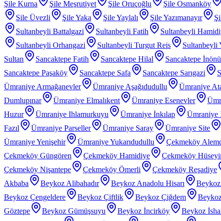
Şile Kurna
Şile Meşrutiyet
Şile Oruçoğlu
Şile Osmanköy
Şile Üvezli
Şile Yaka
Şile Yaylalı
Şile Yazımanayır
Şi
Sultanbeyli Battalgazi
Sultanbeyli Fatih
Sultanbeyli Hamid
Sultanbeyli Orhangazi
Sultanbeyli Turgut Reis
Sultanbeyli
Sultan
Sancaktepe Fatih
Sancaktepe Hilal
Sancaktepe İnönü
Sancaktepe Paşaköy
Sancaktepe Safa
Sancaktepe Sarıgazi
S
Ümraniye Armağanevler
Ümraniye Aşağıdudullu
Ümraniye At
Dumlupınar
Ümraniye Elmalıkent
Ümraniye Esenevler
Ümr
Huzur
Ümraniye Ihlamurkuyu
Ümraniye İnkılap
Ümraniye İ
Fazıl
Ümraniye Parseller
Ümraniye Saray
Ümraniye Site
Ümraniye Yenişehir
Ümraniye Yukarıdudullu
Çekmeköy Alem
Çekmeköy Güngören
Çekmeköy Hamidiye
Çekmeköy Hüseyin
Çekmeköy Nişantepe
Çekmeköy Ömerli
Çekmeköy Reşadiye
Akbaba
Beykoz Alibahadır
Beykoz Anadolu Hisarı
Beykoz
Beykoz Çengeldere
Beykoz Çiftlik
Beykoz Çiğdem
Beykoz
Göztepe
Beykoz Gümüşsuyu
Beykoz İncirköy
Beykoz İsha