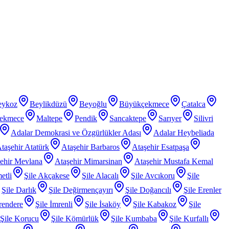
eykoz
Beylikdüzü
Beyoğlu
Büyükçekmece
Çatalca
ekmece
Maltepe
Pendik
Sancaktepe
Sarıyer
Silivri
Adalar Demokrasi ve Özgürlükler Adası
Adalar Heybeliada
taşehir Atatürk
Ataşehir Barbaros
Ataşehir Esatpaşa
ehir Mevlana
Ataşehir Mimarsinan
Ataşehir Mustafa Kemal
etli
Şile Akçakese
Şile Alacalı
Şile Avcıkoru
Şile
Şile Darlık
Şile Değirmençayırı
Şile Doğancılı
Şile Erenler
rendere
Şile İmrenli
Şile İsaköy
Şile Kabakoz
Şile
Şile Korucu
Şile Kömürlük
Şile Kumbaba
Şile Kurfallı