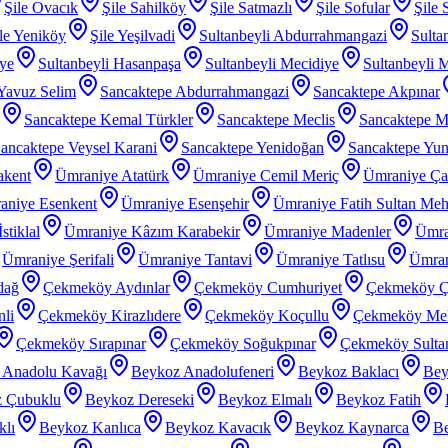
Şile Ovacık
Şile Sahilköy
Şile Satmazlı
Şile Sofular
Şile 
le Yeniköy
Şile Yeşilvadi
Sultanbeyli Abdurrahmangazi
Sulta
iye
Sultanbeyli Hasanpaşa
Sultanbeyli Mecidiye
Sultanbeyli 
 Yavuz Selim
Sancaktepe Abdurrahmangazi
Sancaktepe Akpınar
Sancaktepe Kemal Türkler
Sancaktepe Meclis
Sancaktepe M
ancaktepe Veysel Karani
Sancaktepe Yenidoğan
Sancaktepe Yu
akent
Ümraniye Atatürk
Ümraniye Cemil Meriç
Ümraniye Ç
aniye Esenkent
Ümraniye Esenşehir
Ümraniye Fatih Sultan Me
stiklal
Ümraniye Kâzım Karabekir
Ümraniye Madenler
Ümra
Ümraniye Şerifali
Ümraniye Tantavi
Ümraniye Tatlısu
Ümran
dağ
Çekmeköy Aydınlar
Çekmeköy Cumhuriyet
Çekmeköy Ç
li
Çekmeköy Kirazlıdere
Çekmeköy Koçullu
Çekmeköy Meh
Çekmeköy Sırapınar
Çekmeköy Soğukpınar
Çekmeköy Sultanç
 Anadolu Kavağı
Beykoz Anadolufeneri
Beykoz Baklacı
Bey
 Çubuklu
Beykoz Dereseki
Beykoz Elmalı
Beykoz Fatih
klı
Beykoz Kanlıca
Beykoz Kavacık
Beykoz Kaynarca
Be