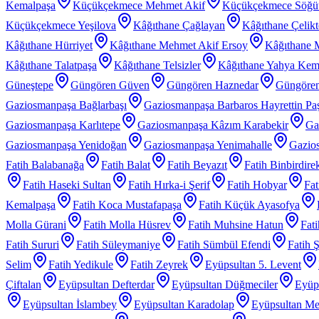
Kemalpaşa
Küçükçekmece Mehmet Akif
Küçükçekmece Söğü
Küçükçekmece Yeşilova
Kâğıthane Çağlayan
Kâğıthane Çelik
Kâğıthane Hürriyet
Kâğıthane Mehmet Akif Ersoy
Kâğıthane 
Kâğıthane Talatpaşa
Kâğıthane Telsizler
Kâğıthane Yahya Kem
Güneştepe
Güngören Güven
Güngören Haznedar
Güngören
Gaziosmanpaşa Bağlarbaşı
Gaziosmanpaşa Barbaros Hayrettin Pa
Gaziosmanpaşa Karlıtepe
Gaziosmanpaşa Kâzım Karabekir
Ga
Gaziosmanpaşa Yenidoğan
Gaziosmanpaşa Yenimahalle
Gazios
Fatih Balabanağa
Fatih Balat
Fatih Beyazıt
Fatih Binbirdire
Fatih Haseki Sultan
Fatih Hırka-i Şerif
Fatih Hobyar
Fat
Kemalpaşa
Fatih Koca Mustafapaşa
Fatih Küçük Ayasofya
Molla Gürani
Fatih Molla Hüsrev
Fatih Muhsine Hatun
Fat
Fatih Sururi
Fatih Süleymaniye
Fatih Sümbül Efendi
Fatih 
Selim
Fatih Yedikule
Fatih Zeyrek
Eyüpsultan 5. Levent
Çiftalan
Eyüpsultan Defterdar
Eyüpsultan Düğmeciler
Eyüp
Eyüpsultan İslambey
Eyüpsultan Karadolap
Eyüpsultan Me