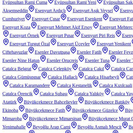
Eyüpsultan Rami Cuma
Eyüpsultan Rami Yeni
Eyüpsultan Sak
Akşemseddin
Esenyurt Ardıçlı
Esenyurt Aşık Veysel
Esenyu
Cumhuriyet
Esenyurt Çınar
Esenyurt Esenkent
Esenyurt Fat
Esenyurt Koza
Esenyurt Mehmet Akif Ersoy
Esenyurt Mehter
Esenyurt Örnek
Esenyurt Pınar
Esenyurt Piri Reis
Eseny
Esenyurt Turgut Özal
Esenyurt Üçevler
Esenyurt Yenikent
Çiftehavuzlar
Esenler Davutpaşa
Esenler Fatih
Esenler Fev
Esenler Nine Hatun
Esenler Oruçreis
Esenler Tuna
Esenler 
Çatalca Belgrat
Çatalca Celepköy
Çatalca Çakıl
Çatalca Ça
Çatalca Gümüşpınar
Çatalca Hallaçlı
Çatalca Hisarbeyli
Çat
Çatalca Karamandere
Çatalca Kestanelik
Çatalca Kızılcaali
Çatalca Örencik
Çatalca Subaşı
Çatalca Yalıköy
Çatalca Yay
Atatürk
Büyükçekmece Bahçelievler
Büyükçekmece Batıköy
Ekinoba
Büyükçekmece Fatih
Büyükçekmece Güzelce
Büy
Mimaroba
Büyükçekmece Mimarsinan
Büyükçekmece Murat 
Yenimahalle
Beyoğlu Arap Cami
Beyoğlu Asmalı Mescit
Be