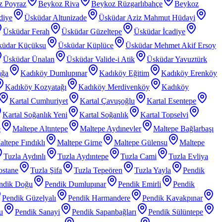
z Poyraz
Beykoz Riva
Beykoz Rüzgarlıbahçe
Beykoz
diye
Üsküdar Altunizade
Üsküdar Aziz Mahmut Hüdayi
Üsküdar Ferah
Üsküdar Güzeltepe
Üsküdar İcadiye
küdar Küçüksu
Üsküdar Küplüce
Üsküdar Mehmet Akif Ersoy
Üsküdar Ünalan
Üsküdar Valide-i Atik
Üsküdar Yavuztürk
ağa
Kadıköy Dumlupınar
Kadıköy Eğitim
Kadıköy Erenköy
Kadıköy Kozyatağı
Kadıköy Merdivenköy
Kadıköy
Kartal Cumhuriyet
Kartal Çavuşoğlu
Kartal Esentepe
Kartal Soğanlık Yeni
Kartal Soğanlık
Kartal Topselvi
e
Maltepe Altıntepe
Maltepe Aydınevler
Maltepe Bağlarbaşı
ltepe Fındıklı
Maltepe Girne
Maltepe Gülensu
Maltepe
Tuzla Aydınlı
Tuzla Aydıntepe
Tuzla Cami
Tuzla Evliya
ostane
Tuzla Şifa
Tuzla Tepeören
Tuzla Yayla
Pendik
ndik Doğu
Pendik Dumlupınar
Pendik Emirli
Pendik
Pendik Güzelyalı
Pendik Harmandere
Pendik Kavakpınar
u
Pendik Sanayi
Pendik Sapanbağları
Pendik Sülüntepe