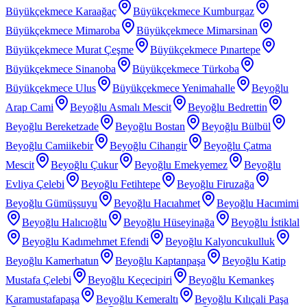
Büyükçekmece Karaağaç
Büyükçekmece Kumburgaz
Büyükçekmece Mimaroba
Büyükçekmece Mimarsinan
Büyükçekmece Murat Çeşme
Büyükçekmece Pınartepe
Büyükçekmece Sinanoba
Büyükçekmece Türkoba
Büyükçekmece Ulus
Büyükçekmece Yenimahalle
Beyoğlu
Arap Cami
Beyoğlu Asmalı Mescit
Beyoğlu Bedrettin
Beyoğlu Bereketzade
Beyoğlu Bostan
Beyoğlu Bülbül
Beyoğlu Camiikebir
Beyoğlu Cihangir
Beyoğlu Çatma
Mescit
Beyoğlu Çukur
Beyoğlu Emekyemez
Beyoğlu
Evliya Çelebi
Beyoğlu Fetihtepe
Beyoğlu Firuzağa
Beyoğlu Gümüşsuyu
Beyoğlu Hacıahmet
Beyoğlu Hacımimi
Beyoğlu Halıcıoğlu
Beyoğlu Hüseyinağa
Beyoğlu İstiklal
Beyoğlu Kadımehmet Efendi
Beyoğlu Kalyoncukulluk
Beyoğlu Kamerhatun
Beyoğlu Kaptanpaşa
Beyoğlu Katip
Mustafa Çelebi
Beyoğlu Keçecipiri
Beyoğlu Kemankeş
Karamustafapaşa
Beyoğlu Kemeraltı
Beyoğlu Kılıçali Paşa