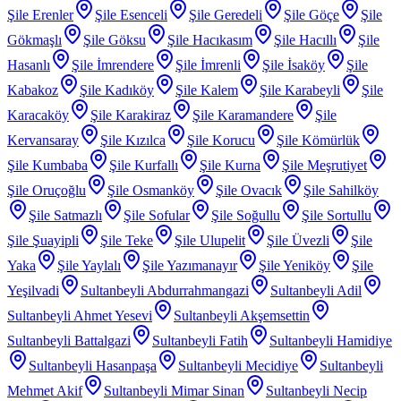
Şile Erenler
Şile Esenceli
Şile Geredeli
Şile Göçe
Şile
Gökmaşlı
Şile Göksu
Şile Hacıkasım
Şile Hacıllı
Şile
Hasanlı
Şile İmrendere
Şile İmrenli
Şile İsaköy
Şile
Kabakoz
Şile Kadıköy
Şile Kalem
Şile Karabeyli
Şile
Karacaköy
Şile Karakiraz
Şile Karamandere
Şile
Kervansaray
Şile Kızılca
Şile Korucu
Şile Kömürlük
Şile Kumbaba
Şile Kurfallı
Şile Kurna
Şile Meşrutiyet
Şile Oruçoğlu
Şile Osmanköy
Şile Ovacık
Şile Sahilköy
Şile Satmazlı
Şile Sofular
Şile Soğullu
Şile Sortullu
Şile Şuayipli
Şile Teke
Şile Ulupelit
Şile Üvezli
Şile
Yaka
Şile Yaylalı
Şile Yazımanayır
Şile Yeniköy
Şile
Yeşilvadi
Sultanbeyli Abdurrahmangazi
Sultanbeyli Adil
Sultanbeyli Ahmet Yesevi
Sultanbeyli Akşemsettin
Sultanbeyli Battalgazi
Sultanbeyli Fatih
Sultanbeyli Hamidiye
Sultanbeyli Hasanpaşa
Sultanbeyli Mecidiye
Sultanbeyli
Mehmet Akif
Sultanbeyli Mimar Sinan
Sultanbeyli Necip