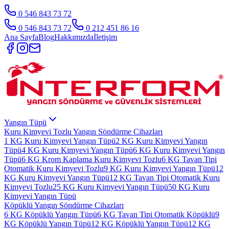
0 546 843 73 72
0 546 843 73 72
0 212 451 86 16
Ana Sayfa
Blog
Hakkımızda
İletişim
Yangın Tüpü
Kuru Kimyevi Tozlu Yangın Söndürme Cihazları
1 KG Kuru Kimyevi Yangın Tüpü
2 KG Kuru Kimyevi Yangın
Tüpü
4 KG Kuru Kimyevi Yangın Tüpü
6 KG Kuru Kimyevi Yangın
Tüpü
6 KG Krom Kaplama Kuru Kimyevi Tozlu
6 KG Tavan Tipi
Otomatik Kuru Kimyevi Tozlu
9 KG Kuru Kimyevi Yangın Tüpü
12
KG Kuru Kimyevi Yangın Tüpü
12 KG Tavan Tipi Otomatik Kuru
Kimyevi Tozlu
25 KG Kuru Kimyevi Yangın Tüpü
50 KG Kuru
Kimyevi Yangın Tüpü
Köpüklü Yangın Söndürme Cihazları
6 KG Köpüklü Yangın Tüpü
6 KG Tavan Tipi Otomatik Köpüklü
9
KG Köpüklü Yangın Tüpü
12 KG Köpüklü Yangın Tüpü
12 KG