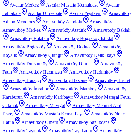
Avcılar Merkez
Avcılar Mustafa Kemalpaşa
Avcılar
Tahtakale
Avcılar Üniversite
Avcılar Yeşilkent
Arnavutköy
Adnan Menderes
Arnavutköy Anadolu
Arnavutköy
Arnavutköy Merkez
Arnavutköy Atatürk
Arnavutköy Baklalı
Arnavutköy Balaban
Arnavutköy Boğazköy İstiklal
Arnavutköy Boğazköy
Arnavutköy Bolluca
Arnavutköy
Boyalık
Arnavutköy Çilingir
Arnavutköy Deliklikaya
Arnavutköy Dursunköy
Arnavutköy Durusu
Arnavutköy
Fatih
Arnavutköy Hacımaşlı
Arnavutköy Hadımköy
Arnavutköy Haraççı
Arnavutköy Hastane
Arnavutköy Hicret
Arnavutköy İmrahor
Arnavutköy İslambey
Arnavutköy
Karaburun
Arnavutköy Karlıbayır
Arnavutköy Mareşal Fevzi
Çakmak
Arnavutköy Mavigöl
Arnavutköy Mehmet Akif
Ersoy
Arnavutköy Mustafa Kemal Paşa
Arnavutköy Nene
Hatun
Arnavutköy Ömerli
Arnavutköy Sazlıbosna
Arnavutköy Taşoluk
Arnavutköy Tayakadın
Arnavutköy