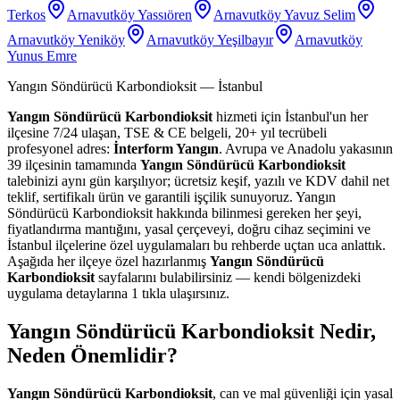
Terkos
Arnavutköy Yassıören
Arnavutköy Yavuz Selim
Arnavutköy Yeniköy
Arnavutköy Yeşilbayır
Arnavutköy
Yunus Emre
Yangın Söndürücü Karbondioksit
— İstanbul
Yangın Söndürücü Karbondioksit
hizmeti için İstanbul'un her
ilçesine 7/24 ulaşan, TSE & CE belgeli, 20+ yıl tecrübeli
profesyonel adres:
İnterform Yangın
. Avrupa ve Anadolu yakasının
39 ilçesinin tamamında
Yangın Söndürücü Karbondioksit
talebinizi aynı gün karşılıyor; ücretsiz keşif, yazılı ve KDV dahil net
teklif, sertifikalı ürün ve garantili işçilik sunuyoruz. Yangın
Söndürücü Karbondioksit hakkında bilinmesi gereken her şeyi,
fiyatlandırma mantığını, yasal çerçeveyi, doğru cihaz seçimini ve
İstanbul ilçelerine özel uygulamaları bu rehberde uçtan uca anlattık.
Aşağıda her ilçeye özel hazırlanmış
Yangın Söndürücü
Karbondioksit
sayfalarını bulabilirsiniz — kendi bölgenizdeki
uygulama detaylarına 1 tıkla ulaşırsınız.
Yangın Söndürücü Karbondioksit Nedir,
Neden Önemlidir?
Yangın Söndürücü Karbondioksit
, can ve mal güvenliği için yasal