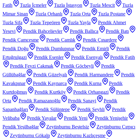
Fatih
Tuzla İçmeler
Tuzla İstasyon
Tuzla Mescit
Tuzla
Mimar Sinan
Tuzla Orhanlı
Tuzla Orta
Tuzla Postane
Tuzla Şifa
Tuzla Tepeören
Tuzla Yayla
Pendik Ahmet
Yesevi
Pendik Bahçelievler
Pendik Ballıca
Pendik Batı
Pendik Çamçeşme
Pendik Çamlık
Pendik Çınardere
Pendik Doğu
Pendik Dumlupınar
Pendik Emirli
Pendik
Ertuğrulgazi
Pendik Esenler
Pendik Esenyalı
Pendik Fatih
Pendik Fevzi Çakmak
Pendik Göçbeyli
Pendik
Güllübağlar
Pendik Güzelyalı
Pendik Harmandere
Pendik
Kavakpınar
Pendik Kaynarca
Pendik Kurna
Pendik
Kurtdoğmuş
Pendik Kurtköy
Pendik Orhangazi
Pendik
Orta
Pendik Ramazanoğlu
Pendik Sanayi
Pendik
Sapanbağları
Pendik Sülüntepe
Pendik Şeyhli
Pendik
Velibaba
Pendik Yayalar
Pendik Yeni
Pendik Yenişehir
Pendik Yeşilbağlar
Zeytinburnu Beştelsiz
Zeytinburnu Çırpıcı
Zeytinburnu Gökalp
Zeytinburnu Kazlıçeşme