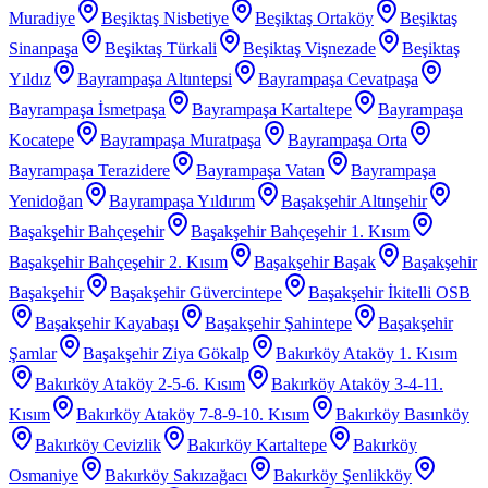
Muradiye
Beşiktaş Nisbetiye
Beşiktaş Ortaköy
Beşiktaş
Sinanpaşa
Beşiktaş Türkali
Beşiktaş Vişnezade
Beşiktaş
Yıldız
Bayrampaşa Altıntepsi
Bayrampaşa Cevatpaşa
Bayrampaşa İsmetpaşa
Bayrampaşa Kartaltepe
Bayrampaşa
Kocatepe
Bayrampaşa Muratpaşa
Bayrampaşa Orta
Bayrampaşa Terazidere
Bayrampaşa Vatan
Bayrampaşa
Yenidoğan
Bayrampaşa Yıldırım
Başakşehir Altınşehir
Başakşehir Bahçeşehir
Başakşehir Bahçeşehir 1. Kısım
Başakşehir Bahçeşehir 2. Kısım
Başakşehir Başak
Başakşehir
Başakşehir
Başakşehir Güvercintepe
Başakşehir İkitelli OSB
Başakşehir Kayabaşı
Başakşehir Şahintepe
Başakşehir
Şamlar
Başakşehir Ziya Gökalp
Bakırköy Ataköy 1. Kısım
Bakırköy Ataköy 2-5-6. Kısım
Bakırköy Ataköy 3-4-11.
Kısım
Bakırköy Ataköy 7-8-9-10. Kısım
Bakırköy Basınköy
Bakırköy Cevizlik
Bakırköy Kartaltepe
Bakırköy
Osmaniye
Bakırköy Sakızağacı
Bakırköy Şenlikköy