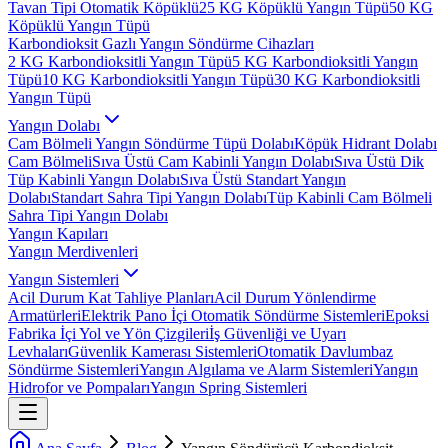
Tavan Tipi Otomatik Köpüklü
25 KG Köpüklü Yangın Tüpü
50 KG
Köpüklü Yangın Tüpü
Karbondioksit Gazlı Yangın Söndürme Cihazları
2 KG Karbondioksitli Yangın Tüpü
5 KG Karbondioksitli Yangın
Tüpü
10 KG Karbondioksitli Yangın Tüpü
30 KG Karbondioksitli
Yangın Tüpü
Yangın Dolabı
Cam Bölmeli Yangın Söndürme Tüpü Dolabı
Köpük Hidrant Dolabı
Cam Bölmeli
Sıva Üstü Cam Kabinli Yangın Dolabı
Sıva Üstü Dik
Tüp Kabinli Yangın Dolabı
Sıva Üstü Standart Yangın
Dolabı
Standart Sahra Tipi Yangın Dolabı
Tüp Kabinli Cam Bölmeli
Sahra Tipi Yangın Dolabı
Yangın Kapıları
Yangın Merdivenleri
Yangın Sistemleri
Acil Durum Kat Tahliye Planları
Acil Durum Yönlendirme
Armatürleri
Elektrik Pano İçi Otomatik Söndürme Sistemleri
Epoksi
Fabrika İçi Yol ve Yön Çizgileri
İş Güvenliği ve Uyarı
Levhaları
Güvenlik Kamerası Sistemleri
Otomatik Davlumbaz
Söndürme Sistemleri
Yangın Algılama ve Alarm Sistemleri
Yangın
Hidrofor ve Pompaları
Yangın Spring Sistemleri