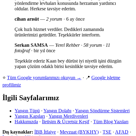
yönlendirme levhaları konusunda herzaman yardımcı
oldular. Herkese tavsiye ederim.
cihan arısüt
—
2 yorum
· 6 ay önce
Çok hızlı hizmet verdiler. Dedikleri zamanında
ürünlerimizi getirdiler. Teşekkürler interform.
Serkan SAMSA
—
Yerel Rehber · 58 yorum · 11
fotoğraf
· bir yıl önce
Teşekkür ederiz Kaan bey dürüst iyi niyetli işini düzgün
yapan çözüm odaklı birisi kesinlikle tavsiye ederim.
⭐
Tüm Google yorumlarımızı okuyun →
· 📍
Google işletme
profilimiz
İlgili Sayfalarımız
Yangın Tüpü
·
Yangın Dolabı
·
Yangın Söndürme Sistemleri
Yangın Kapıları
·
Yangın Merdivenleri
Hakkımızda
·
İletişim & Ücretsiz Keşif
·
Tüm Blog Yazıları
Dış kaynaklar:
İBB İtfaiye
·
Mevzuat (BYKHY)
·
TSE
·
AFAD
·