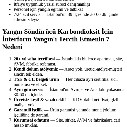
İtfaiye uygunluk yazısı süreci danışmanlığı
Personel için yangın eğitimi ve tatbikat
7/24 acil servis — İstanbul'un 39 ilçesinde 30-60 dk içinde
adresinizdeyiz
Yangın Söndürücü Karbondioksit İçin
İnterform Yangın'ı Tercih Etmenin 7
Nedeni
20+ yıl saha tecrübesi
— İstanbul'da binlerce apartman, site,
AVM, fabrika referansı.
Kendi dolum atölyemiz
— Aracı yok, üretici-atölye-müşteri
zinciri tek elden.
TSE & CE belgeli ürün
— Her cihaza ayrı sertifika, sicil
numarası ve etiket.
Aynı gün servis
— İstanbul'un Avrupa ve Anadolu yakasında
30-60 dk içinde.
Ücretsiz keşif & yazılı teklif
— KDV dahil net fiyat, gizli
maliyet yok.
Garantili işçilik
— Ürün garantisi yanında montaj/dolum
işçiliğine de garanti.
Kurumsal e-fatura
— Site, şirket, AVM ve fabrikalara cari
hesap imkânı.