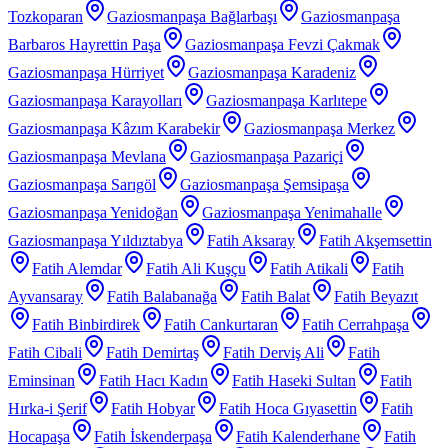
Tozkoparan
Gaziosmanpaşa Bağlarbaşı
Gaziosmanpaşa
Barbaros Hayrettin Paşa
Gaziosmanpaşa Fevzi Çakmak
Gaziosmanpaşa Hürriyet
Gaziosmanpaşa Karadeniz
Gaziosmanpaşa Karayolları
Gaziosmanpaşa Karlıtepe
Gaziosmanpaşa Kâzım Karabekir
Gaziosmanpaşa Merkez
Gaziosmanpaşa Mevlana
Gaziosmanpaşa Pazariçi
Gaziosmanpaşa Sarıgöl
Gaziosmanpaşa Şemsipaşa
Gaziosmanpaşa Yenidoğan
Gaziosmanpaşa Yenimahalle
Gaziosmanpaşa Yıldıztabya
Fatih Aksaray
Fatih Akşemsettin
Fatih Alemdar
Fatih Ali Kuşçu
Fatih Atikali
Fatih
Ayvansaray
Fatih Balabanağa
Fatih Balat
Fatih Beyazıt
Fatih Binbirdirek
Fatih Cankurtaran
Fatih Cerrahpaşa
Fatih Cibali
Fatih Demirtaş
Fatih Derviş Ali
Fatih
Eminsinan
Fatih Hacı Kadın
Fatih Haseki Sultan
Fatih
Hırka-i Şerif
Fatih Hobyar
Fatih Hoca Gıyasettin
Fatih
Hocapaşa
Fatih İskenderpaşa
Fatih Kalenderhane
Fatih