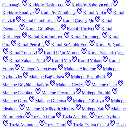
Osmanağa
Kadıköy Rasimpaşa
Kadıköy Sahrayıcedid
Kadıköy Suadiye
Kadıköy Zühtüpaşa
Kartal Atalar
Kartal
Cevizli
Kartal Cumhuriyet
Kartal Çavuşoğlu
Kartal
Esentepe
Kartal Gümüşpınar
Kartal Hürriyet
Kartal
Karlıktepe
Kartal Kordonboyu
Kartal Orhantepe
Kartal
Orta
Kartal Petrol İş
Kartal Soğanlık Yeni
Kartal Soğanlık
Kartal Topselvi
Kartal Uğur Mumcu
Kartal Yakacık Çarşı
Kartal Yakacık Yeni
Kartal Yalı
Kartal Yukarı
Kartal
Yunus
Maltepe Altayçeşme
Maltepe Altıntepe
Maltepe
Aydınevler
Maltepe Bağlarbaşı
Maltepe Başıbüyük
Maltepe Büyükbakkalköy
Maltepe Cevizli
Maltepe Çınar
Maltepe Esenkent
Maltepe Feyzullah
Maltepe Fındıklı
Maltepe Girne
Maltepe Gülensu
Maltepe Gülsuyu
Maltepe
İdealtepe
Maltepe Küçükyalı Merkez
Maltepe Yalı
Maltepe
Zümrütevler
Tuzla Akfırat
Tuzla Anadolu
Tuzla Aydınlı
Tuzla Aydıntepe
Tuzla Cami
Tuzla Evliya Çelebi
Tuzla