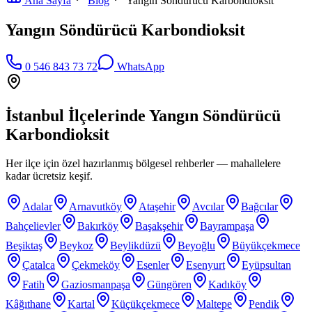
Ana Sayfa
Blog
Yangın Söndürücü Karbondioksit
Yangın Söndürücü Karbondioksit
0 546 843 73 72
WhatsApp
İstanbul İlçelerinde
Yangın Söndürücü
Karbondioksit
Her ilçe için özel hazırlanmış bölgesel rehberler — mahallelere
kadar ücretsiz keşif.
Adalar
Arnavutköy
Ataşehir
Avcılar
Bağcılar
Bahçelievler
Bakırköy
Başakşehir
Bayrampaşa
Beşiktaş
Beykoz
Beylikdüzü
Beyoğlu
Büyükçekmece
Çatalca
Çekmeköy
Esenler
Esenyurt
Eyüpsultan
Fatih
Gaziosmanpaşa
Güngören
Kadıköy
Kâğıthane
Kartal
Küçükçekmece
Maltepe
Pendik