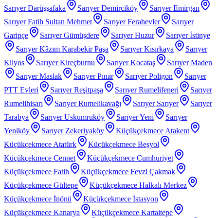
Sarıyer Darüşşafaka
Sarıyer Demirciköy
Sarıyer Emirgan
Sarıyer Fatih Sultan Mehmet
Sarıyer Ferahevler
Sarıyer
Garipçe
Sarıyer Gümüşdere
Sarıyer Huzur
Sarıyer İstinye
Sarıyer Kâzım Karabekir Paşa
Sarıyer Kısırkaya
Sarıyer
Kilyos
Sarıyer Kireçburnu
Sarıyer Kocataş
Sarıyer Maden
Sarıyer Maslak
Sarıyer Pınar
Sarıyer Poligon
Sarıyer
PTT Evleri
Sarıyer Reşitpaşa
Sarıyer Rumelifeneri
Sarıyer
Rumelihisarı
Sarıyer Rumelikavağı
Sarıyer Sarıyer
Sarıyer
Tarabya
Sarıyer Uskumruköy
Sarıyer Yeni
Sarıyer
Yeniköy
Sarıyer Zekeriyaköy
Küçükçekmece Atakent
Küçükçekmece Atatürk
Küçükçekmece Beşyol
Küçükçekmece Cennet
Küçükçekmece Cumhuriyet
Küçükçekmece Fatih
Küçükçekmece Fevzi Çakmak
Küçükçekmece Gültepe
Küçükçekmece Halkalı Merkez
Küçükçekmece İnönü
Küçükçekmece İstasyon
Küçükçekmece Kanarya
Küçükçekmece Kartaltepe