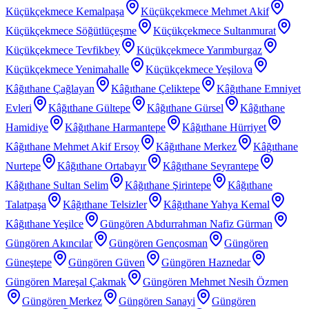
Küçükçekmece Kemalpaşa
Küçükçekmece Mehmet Akif
Küçükçekmece Söğütlüçeşme
Küçükçekmece Sultanmurat
Küçükçekmece Tevfikbey
Küçükçekmece Yarımburgaz
Küçükçekmece Yenimahalle
Küçükçekmece Yeşilova
Kâğıthane Çağlayan
Kâğıthane Çeliktepe
Kâğıthane Emniyet
Evleri
Kâğıthane Gültepe
Kâğıthane Gürsel
Kâğıthane
Hamidiye
Kâğıthane Harmantepe
Kâğıthane Hürriyet
Kâğıthane Mehmet Akif Ersoy
Kâğıthane Merkez
Kâğıthane
Nurtepe
Kâğıthane Ortabayır
Kâğıthane Seyrantepe
Kâğıthane Sultan Selim
Kâğıthane Şirintepe
Kâğıthane
Talatpaşa
Kâğıthane Telsizler
Kâğıthane Yahya Kemal
Kâğıthane Yeşilce
Güngören Abdurrahman Nafiz Gürman
Güngören Akıncılar
Güngören Gençosman
Güngören
Güneştepe
Güngören Güven
Güngören Haznedar
Güngören Mareşal Çakmak
Güngören Mehmet Nesih Özmen
Güngören Merkez
Güngören Sanayi
Güngören