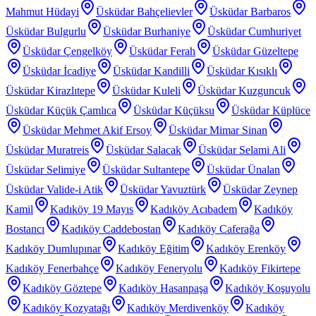
Mahmut Hüdayi
Üsküdar Bahçelievler
Üsküdar Barbaros
Üsküdar Bulgurlu
Üsküdar Burhaniye
Üsküdar Cumhuriyet
Üsküdar Çengelköy
Üsküdar Ferah
Üsküdar Güzeltepe
Üsküdar İcadiye
Üsküdar Kandilli
Üsküdar Kısıklı
Üsküdar Kirazlıtepe
Üsküdar Kuleli
Üsküdar Kuzguncuk
Üsküdar Küçük Çamlıca
Üsküdar Küçüksu
Üsküdar Küplüce
Üsküdar Mehmet Akif Ersoy
Üsküdar Mimar Sinan
Üsküdar Muratreis
Üsküdar Salacak
Üsküdar Selami Ali
Üsküdar Selimiye
Üsküdar Sultantepe
Üsküdar Ünalan
Üsküdar Valide-i Atik
Üsküdar Yavuztürk
Üsküdar Zeynep
Kamil
Kadıköy 19 Mayıs
Kadıköy Acıbadem
Kadıköy
Bostancı
Kadıköy Caddebostan
Kadıköy Caferağa
Kadıköy Dumlupınar
Kadıköy Eğitim
Kadıköy Erenköy
Kadıköy Fenerbahçe
Kadıköy Feneryolu
Kadıköy Fikirtepe
Kadıköy Göztepe
Kadıköy Hasanpaşa
Kadıköy Koşuyolu
Kadıköy Kozyatağı
Kadıköy Merdivenköy
Kadıköy