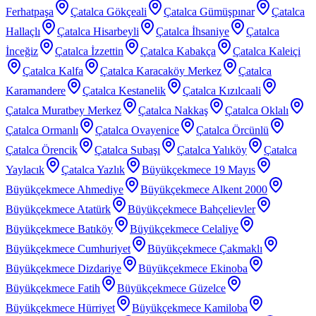
Ferhatpaşa
Çatalca Gökçeali
Çatalca Gümüşpınar
Çatalca
Hallaçlı
Çatalca Hisarbeyli
Çatalca İhsaniye
Çatalca
İnceğiz
Çatalca İzzettin
Çatalca Kabakça
Çatalca Kaleiçi
Çatalca Kalfa
Çatalca Karacaköy Merkez
Çatalca
Karamandere
Çatalca Kestanelik
Çatalca Kızılcaali
Çatalca Muratbey Merkez
Çatalca Nakkaş
Çatalca Oklalı
Çatalca Ormanlı
Çatalca Ovayenice
Çatalca Örcünlü
Çatalca Örencik
Çatalca Subaşı
Çatalca Yalıköy
Çatalca
Yaylacık
Çatalca Yazlık
Büyükçekmece 19 Mayıs
Büyükçekmece Ahmediye
Büyükçekmece Alkent 2000
Büyükçekmece Atatürk
Büyükçekmece Bahçelievler
Büyükçekmece Batıköy
Büyükçekmece Celaliye
Büyükçekmece Cumhuriyet
Büyükçekmece Çakmaklı
Büyükçekmece Dizdariye
Büyükçekmece Ekinoba
Büyükçekmece Fatih
Büyükçekmece Güzelce
Büyükçekmece Hürriyet
Büyükçekmece Kamiloba