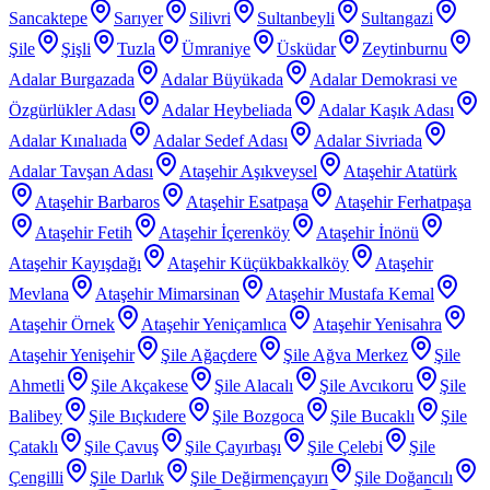
Sancaktepe
Sarıyer
Silivri
Sultanbeyli
Sultangazi
Şile
Şişli
Tuzla
Ümraniye
Üsküdar
Zeytinburnu
Adalar Burgazada
Adalar Büyükada
Adalar Demokrasi ve
Özgürlükler Adası
Adalar Heybeliada
Adalar Kaşık Adası
Adalar Kınalıada
Adalar Sedef Adası
Adalar Sivriada
Adalar Tavşan Adası
Ataşehir Aşıkveysel
Ataşehir Atatürk
Ataşehir Barbaros
Ataşehir Esatpaşa
Ataşehir Ferhatpaşa
Ataşehir Fetih
Ataşehir İçerenköy
Ataşehir İnönü
Ataşehir Kayışdağı
Ataşehir Küçükbakkalköy
Ataşehir
Mevlana
Ataşehir Mimarsinan
Ataşehir Mustafa Kemal
Ataşehir Örnek
Ataşehir Yeniçamlıca
Ataşehir Yenisahra
Ataşehir Yenişehir
Şile Ağaçdere
Şile Ağva Merkez
Şile
Ahmetli
Şile Akçakese
Şile Alacalı
Şile Avcıkoru
Şile
Balibey
Şile Bıçkıdere
Şile Bozgoca
Şile Bucaklı
Şile
Çataklı
Şile Çavuş
Şile Çayırbaşı
Şile Çelebi
Şile
Çengilli
Şile Darlık
Şile Değirmençayırı
Şile Doğancılı