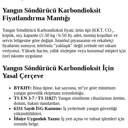
Yangın Söndürücü Karbondioksit
Fiyatlandırma Mantığı
Yangın Söndürücü Karbondioksit fiyatı; ürün tipi (KKT, CO₂,
köpük, su), kapasite (1-50 kg / 6-50 lt), adet, montaj koşulları ve
servis bölgesine göre değişir. İstanbul piyasasının en rekabetçi
fiyatlarını sunuyor, telefonla "yaklaşık" değil yerinde net rakam
veriyoruz. Yüksek hacim, yıllık sözleşme veya kurumsal müşteri için
özel iskonto uygulanır.
Yangın Söndürücü Karbondioksit İçin
Yasal Çerçeve
BYKHY:
Bina tipine, kat sayısına, m²'ye göre minimum
yangın güvenlik ekipmanı zorunluluğu.
TS EN 3-7 / TS 11827:
Yangın söndürme cihazlarının üretim,
dolum, bakım standartları.
6331 Sayılı İSG Kanunu:
İş yerlerinde yangın güvenliği
yükümlülükleri.
İtfaiye Uygunluk Yazısı:
İş yeri açma ve ruhsat işlemleri için
zorunlu belge.