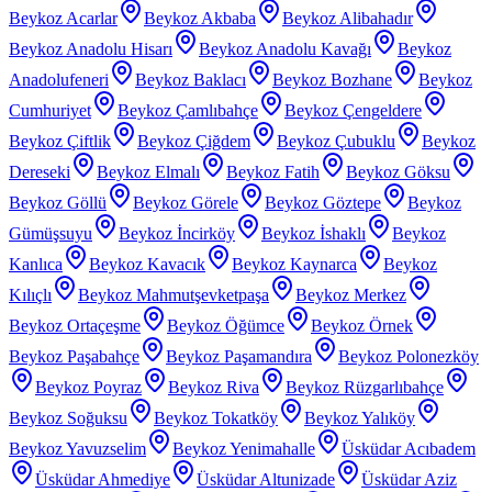
Beykoz Acarlar
Beykoz Akbaba
Beykoz Alibahadır
Beykoz Anadolu Hisarı
Beykoz Anadolu Kavağı
Beykoz
Anadolufeneri
Beykoz Baklacı
Beykoz Bozhane
Beykoz
Cumhuriyet
Beykoz Çamlıbahçe
Beykoz Çengeldere
Beykoz Çiftlik
Beykoz Çiğdem
Beykoz Çubuklu
Beykoz
Dereseki
Beykoz Elmalı
Beykoz Fatih
Beykoz Göksu
Beykoz Göllü
Beykoz Görele
Beykoz Göztepe
Beykoz
Gümüşsuyu
Beykoz İncirköy
Beykoz İshaklı
Beykoz
Kanlıca
Beykoz Kavacık
Beykoz Kaynarca
Beykoz
Kılıçlı
Beykoz Mahmutşevketpaşa
Beykoz Merkez
Beykoz Ortaçeşme
Beykoz Öğümce
Beykoz Örnek
Beykoz Paşabahçe
Beykoz Paşamandıra
Beykoz Polonezköy
Beykoz Poyraz
Beykoz Riva
Beykoz Rüzgarlıbahçe
Beykoz Soğuksu
Beykoz Tokatköy
Beykoz Yalıköy
Beykoz Yavuzselim
Beykoz Yenimahalle
Üsküdar Acıbadem
Üsküdar Ahmediye
Üsküdar Altunizade
Üsküdar Aziz