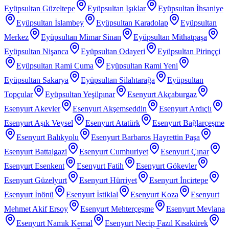
Eyüpsultan Güzeltepe
Eyüpsultan Işıklar
Eyüpsultan İhsaniye
Eyüpsultan İslambey
Eyüpsultan Karadolap
Eyüpsultan
Merkez
Eyüpsultan Mimar Sinan
Eyüpsultan Mithatpaşa
Eyüpsultan Nişanca
Eyüpsultan Odayeri
Eyüpsultan Pirinççi
Eyüpsultan Rami Cuma
Eyüpsultan Rami Yeni
Eyüpsultan Sakarya
Eyüpsultan Silahtarağa
Eyüpsultan
Topçular
Eyüpsultan Yeşilpınar
Esenyurt Akçaburgaz
Esenyurt Akevler
Esenyurt Akşemseddin
Esenyurt Ardıçlı
Esenyurt Aşık Veysel
Esenyurt Atatürk
Esenyurt Bağlarçeşme
Esenyurt Balıkyolu
Esenyurt Barbaros Hayrettin Paşa
Esenyurt Battalgazi
Esenyurt Cumhuriyet
Esenyurt Çınar
Esenyurt Esenkent
Esenyurt Fatih
Esenyurt Gökevler
Esenyurt Güzelyurt
Esenyurt Hürriyet
Esenyurt İncirtepe
Esenyurt İnönü
Esenyurt İstiklal
Esenyurt Koza
Esenyurt
Mehmet Akif Ersoy
Esenyurt Mehterçeşme
Esenyurt Mevlana
Esenyurt Namık Kemal
Esenyurt Necip Fazıl Kısakürek