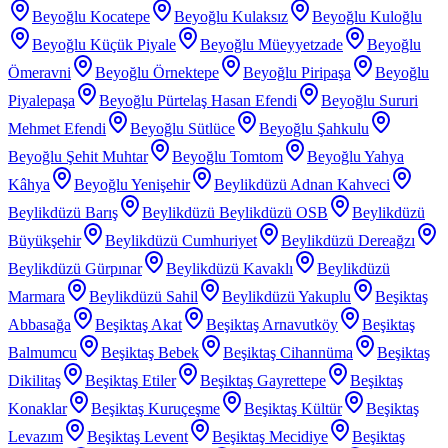
Beyoğlu Kocatepe
Beyoğlu Kulaksız
Beyoğlu Kuloğlu
Beyoğlu Küçük Piyale
Beyoğlu Müeyyetzade
Beyoğlu
Ömeravni
Beyoğlu Örnektepe
Beyoğlu Piripaşa
Beyoğlu
Piyalepaşa
Beyoğlu Pürtelaş Hasan Efendi
Beyoğlu Sururi
Mehmet Efendi
Beyoğlu Sütlüce
Beyoğlu Şahkulu
Beyoğlu Şehit Muhtar
Beyoğlu Tomtom
Beyoğlu Yahya
Kâhya
Beyoğlu Yenişehir
Beylikdüzü Adnan Kahveci
Beylikdüzü Barış
Beylikdüzü Beylikdüzü OSB
Beylikdüzü
Büyükşehir
Beylikdüzü Cumhuriyet
Beylikdüzü Dereağzı
Beylikdüzü Gürpınar
Beylikdüzü Kavaklı
Beylikdüzü
Marmara
Beylikdüzü Sahil
Beylikdüzü Yakuplu
Beşiktaş
Abbasağa
Beşiktaş Akat
Beşiktaş Arnavutköy
Beşiktaş
Balmumcu
Beşiktaş Bebek
Beşiktaş Cihannüma
Beşiktaş
Dikilitaş
Beşiktaş Etiler
Beşiktaş Gayrettepe
Beşiktaş
Konaklar
Beşiktaş Kuruçeşme
Beşiktaş Kültür
Beşiktaş
Levazım
Beşiktaş Levent
Beşiktaş Mecidiye
Beşiktaş