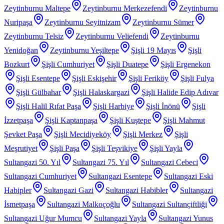
Zeytinburnu Maltepe
Zeytinburnu Merkezefendi
Zeytinburnu
Nuripaşa
Zeytinburnu Seyitnizam
Zeytinburnu Sümer
Zeytinburnu Telsiz
Zeytinburnu Veliefendi
Zeytinburnu
Yenidoğan
Zeytinburnu Yeşiltepe
Şişli 19 Mayıs
Şişli
Bozkurt
Şişli Cumhuriyet
Şişli Duatepe
Şişli Ergenekon
Şişli Esentepe
Şişli Eskişehir
Şişli Feriköy
Şişli Fulya
Şişli Gülbahar
Şişli Halaskargazi
Şişli Halide Edip Adıvar
Şişli Halil Rıfat Paşa
Şişli Harbiye
Şişli İnönü
Şişli
İzzetpaşa
Şişli Kaptanpaşa
Şişli Kuştepe
Şişli Mahmut
Şevket Paşa
Şişli Mecidiyeköy
Şişli Merkez
Şişli
Meşrutiyet
Şişli Paşa
Şişli Teşvikiye
Şişli Yayla
Sultangazi 50. Yıl
Sultangazi 75. Yıl
Sultangazi Cebeci
Sultangazi Cumhuriyet
Sultangazi Esentepe
Sultangazi Eski
Habipler
Sultangazi Gazi
Sultangazi Habibler
Sultangazi
İsmetpaşa
Sultangazi Malkoçoğlu
Sultangazi Sultançiftliği
Sultangazi Uğur Mumcu
Sultangazi Yayla
Sultangazi Yunus