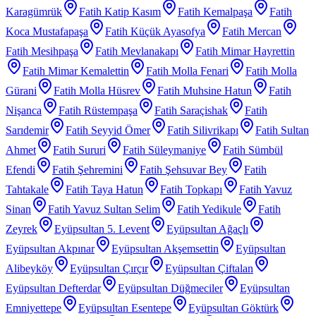
Karagümrük
Fatih Katip Kasım
Fatih Kemalpaşa
Fatih
Koca Mustafapaşa
Fatih Küçük Ayasofya
Fatih Mercan
Fatih Mesihpaşa
Fatih Mevlanakapı
Fatih Mimar Hayrettin
Fatih Mimar Kemalettin
Fatih Molla Fenari
Fatih Molla
Gürani
Fatih Molla Hüsrev
Fatih Muhsine Hatun
Fatih
Nişanca
Fatih Rüstempaşa
Fatih Saraçishak
Fatih
Sarıdemir
Fatih Seyyid Ömer
Fatih Silivrikapı
Fatih Sultan
Ahmet
Fatih Sururi
Fatih Süleymaniye
Fatih Sümbül
Efendi
Fatih Şehremini
Fatih Şehsuvar Bey
Fatih
Tahtakale
Fatih Taya Hatun
Fatih Topkapı
Fatih Yavuz
Sinan
Fatih Yavuz Sultan Selim
Fatih Yedikule
Fatih
Zeyrek
Eyüpsultan 5. Levent
Eyüpsultan Ağaçlı
Eyüpsultan Akpınar
Eyüpsultan Akşemsettin
Eyüpsultan
Alibeyköy
Eyüpsultan Çırçır
Eyüpsultan Çiftalan
Eyüpsultan Defterdar
Eyüpsultan Düğmeciler
Eyüpsultan
Emniyettepe
Eyüpsultan Esentepe
Eyüpsultan Göktürk