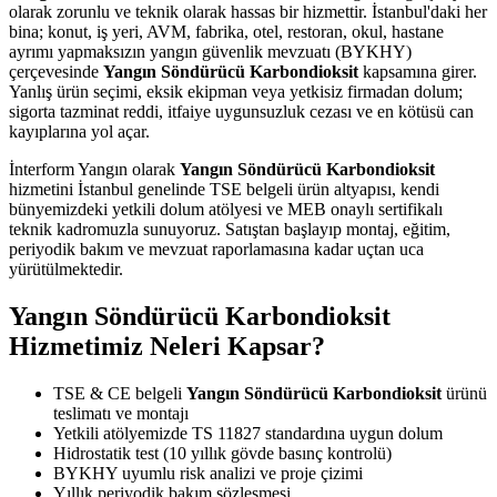
olarak zorunlu ve teknik olarak hassas bir hizmettir. İstanbul'daki her
bina; konut, iş yeri, AVM, fabrika, otel, restoran, okul, hastane
ayrımı yapmaksızın yangın güvenlik mevzuatı (BYKHY)
çerçevesinde
Yangın Söndürücü Karbondioksit
kapsamına girer.
Yanlış ürün seçimi, eksik ekipman veya yetkisiz firmadan dolum;
sigorta tazminat reddi, itfaiye uygunsuzluk cezası ve en kötüsü can
kayıplarına yol açar.
İnterform Yangın olarak
Yangın Söndürücü Karbondioksit
hizmetini İstanbul genelinde TSE belgeli ürün altyapısı, kendi
bünyemizdeki yetkili dolum atölyesi ve MEB onaylı sertifikalı
teknik kadromuzla sunuyoruz. Satıştan başlayıp montaj, eğitim,
periyodik bakım ve mevzuat raporlamasına kadar uçtan uca
yürütülmektedir.
Yangın Söndürücü Karbondioksit
Hizmetimiz Neleri Kapsar?
TSE & CE belgeli
Yangın Söndürücü Karbondioksit
ürünü
teslimatı ve montajı
Yetkili atölyemizde TS 11827 standardına uygun dolum
Hidrostatik test (10 yıllık gövde basınç kontrolü)
BYKHY uyumlu risk analizi ve proje çizimi
Yıllık periyodik bakım sözleşmesi