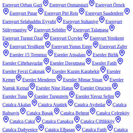
Esenyurt Orhan Gazi
Esenyurt Osmangazi
Esenyurt Örnek
Esenyurt Pınar
Esenyurt Piri Reis
Esenyurt Saadetdere
Esenyurt Selahaddin Eyyubi
Esenyurt Sultaniye
Esenyurt
Süleymaniye
Esenyurt Şehitler
Esenyurt Talatpaşa
Esenyurt Turgut Özal
Esenyurt Üçevler
Esenyurt Yenikent
Esenyurt Yeşilkent
Esenyurt Yunus Emre
Esenyurt Zafer
Esenler 15 Temmuz
Esenler Atışalanı
Esenler Birlik
Esenler Çiftehavuzlar
Esenler Davutpaşa
Esenler Fatih
Esenler Fevzi Çakmak
Esenler Kazım Karabekir
Esenler
Kemer
Esenler Menderes
Esenler Mimar Sinan
Esenler
Namık Kemal
Esenler Nine Hatun
Esenler Oruçreis
Esenler Tuna
Esenler Turgutreis
Esenler Yavuz Selim
Çatalca Akalan
Çatalca Atatürk
Çatalca Aydınlar
Çatalca
Bahşayiş
Çatalca Başak
Çatalca Belgrat
Çatalca Celepköy
Çatalca Çakıl
Çatalca Çanakça
Çatalca Çiftlikköy
Çatalca Dağyenice
Çatalca Elbasan
Çatalca Fatih
Çatalca