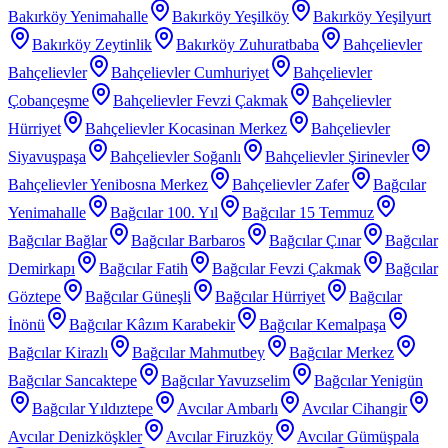
Bakırköy Yenimahalle
Bakırköy Yeşilköy
Bakırköy Yeşilyurt
Bakırköy Zeytinlik
Bakırköy Zuhuratbaba
Bahçelievler
Bahçelievler
Bahçelievler Cumhuriyet
Bahçelievler
Çobançeşme
Bahçelievler Fevzi Çakmak
Bahçelievler
Hürriyet
Bahçelievler Kocasinan Merkez
Bahçelievler
Siyavuşpaşa
Bahçelievler Soğanlı
Bahçelievler Şirinevler
Bahçelievler Yenibosna Merkez
Bahçelievler Zafer
Bağcılar
Yenimahalle
Bağcılar 100. Yıl
Bağcılar 15 Temmuz
Bağcılar Bağlar
Bağcılar Barbaros
Bağcılar Çınar
Bağcılar
Demirkapı
Bağcılar Fatih
Bağcılar Fevzi Çakmak
Bağcılar
Göztepe
Bağcılar Güneşli
Bağcılar Hürriyet
Bağcılar
İnönü
Bağcılar Kâzım Karabekir
Bağcılar Kemalpaşa
Bağcılar Kirazlı
Bağcılar Mahmutbey
Bağcılar Merkez
Bağcılar Sancaktepe
Bağcılar Yavuzselim
Bağcılar Yenigün
Bağcılar Yıldıztepe
Avcılar Ambarlı
Avcılar Cihangir
Avcılar Denizköşkler
Avcılar Firuzköy
Avcılar Gümüşpala