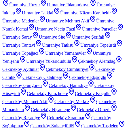
Ümraniye Huzur
Ümraniye Ihlamurkuyu
Ümraniye
İnkılap
Ümraniye İstiklal
Ümraniye Kâzım Karabekir
Ümraniye Madenler
Ümraniye Mehmet Akif
Ümraniye
Namık Kemal
Ümraniye Necip Fazıl
Ümraniye Parseller
Ümraniye Saray
Ümraniye Site
Ümraniye Şerifali
Ümraniye Tantavi
Ümraniye Tatlısu
Ümraniye Tepeüstü
Ümraniye Topağacı
Ümraniye Yamanevler
Ümraniye
Yenişehir
Ümraniye Yukarıdudullu
Çekmeköy Alemdağ
Çekmeköy Aydınlar
Çekmeköy Cumhuriyet
Çekmeköy
Çamlık
Çekmeköy Çatalmeşe
Çekmeköy Ekşioğlu
Çekmeköy Güngören
Çekmeköy Hamidiye
Çekmeköy
Hüseyinli
Çekmeköy Kirazlıdere
Çekmeköy Koçullu
Çekmeköy Mehmet Akif
Çekmeköy Merkez
Çekmeköy
Mimarsinan
Çekmeköy Nişantepe
Çekmeköy Ömerli
Çekmeköy Reşadiye
Çekmeköy Sırapınar
Çekmeköy
Soğukpınar
Çekmeköy Sultançiftliği
Çekmeköy Taşdelen