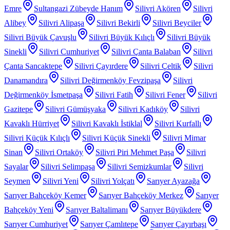
Emre
Sultangazi Zübeyde Hanım
Silivri Akören
Silivri
Alibey
Silivri Alipaşa
Silivri Bekirli
Silivri Beyciler
Silivri Büyük Çavuşlu
Silivri Büyük Kılıçlı
Silivri Büyük
Sinekli
Silivri Cumhuriyet
Silivri Çanta Balaban
Silivri
Çanta Sancaktepe
Silivri Çayırdere
Silivri Çeltik
Silivri
Danamandıra
Silivri Değirmenköy Fevzipaşa
Silivri
Değirmenköy İsmetpaşa
Silivri Fatih
Silivri Fener
Silivri
Gazitepe
Silivri Gümüşyaka
Silivri Kadıköy
Silivri
Kavaklı Hürriyet
Silivri Kavaklı İstiklal
Silivri Kurfallı
Silivri Küçük Kılıçlı
Silivri Küçük Sinekli
Silivri Mimar
Sinan
Silivri Ortaköy
Silivri Piri Mehmet Paşa
Silivri
Sayalar
Silivri Selimpaşa
Silivri Semizkumlar
Silivri
Seymen
Silivri Yeni
Silivri Yolçatı
Sarıyer Ayazağa
Sarıyer Bahçeköy Kemer
Sarıyer Bahçeköy Merkez
Sarıyer
Bahçeköy Yeni
Sarıyer Baltalimanı
Sarıyer Büyükdere
Sarıyer Cumhuriyet
Sarıyer Çamlıtepe
Sarıyer Çayırbaşı