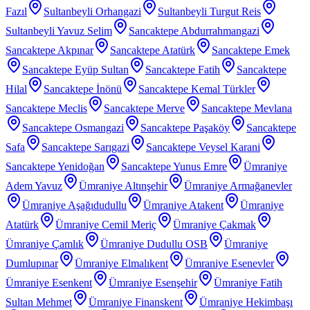
Fazıl
Sultanbeyli Orhangazi
Sultanbeyli Turgut Reis
Sultanbeyli Yavuz Selim
Sancaktepe Abdurrahmangazi
Sancaktepe Akpınar
Sancaktepe Atatürk
Sancaktepe Emek
Sancaktepe Eyüp Sultan
Sancaktepe Fatih
Sancaktepe
Hilal
Sancaktepe İnönü
Sancaktepe Kemal Türkler
Sancaktepe Meclis
Sancaktepe Merve
Sancaktepe Mevlana
Sancaktepe Osmangazi
Sancaktepe Paşaköy
Sancaktepe
Safa
Sancaktepe Sarıgazi
Sancaktepe Veysel Karani
Sancaktepe Yenidoğan
Sancaktepe Yunus Emre
Ümraniye
Adem Yavuz
Ümraniye Altınşehir
Ümraniye Armağanevler
Ümraniye Aşağıdudullu
Ümraniye Atakent
Ümraniye
Atatürk
Ümraniye Cemil Meriç
Ümraniye Çakmak
Ümraniye Çamlık
Ümraniye Dudullu OSB
Ümraniye
Dumlupınar
Ümraniye Elmalıkent
Ümraniye Esenevler
Ümraniye Esenkent
Ümraniye Esenşehir
Ümraniye Fatih
Sultan Mehmet
Ümraniye Finanskent
Ümraniye Hekimbaşı