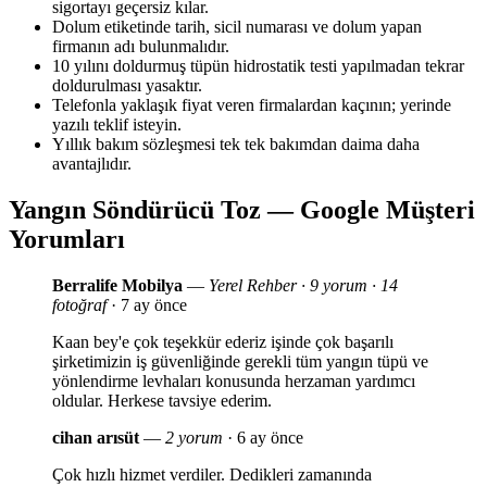
sigortayı geçersiz kılar.
Dolum etiketinde tarih, sicil numarası ve dolum yapan
firmanın adı bulunmalıdır.
10 yılını doldurmuş tüpün hidrostatik testi yapılmadan tekrar
doldurulması yasaktır.
Telefonla yaklaşık fiyat veren firmalardan kaçının; yerinde
yazılı teklif isteyin.
Yıllık bakım sözleşmesi tek tek bakımdan daima daha
avantajlıdır.
Yangın Söndürücü Toz — Google Müşteri
Yorumları
Berralife Mobilya
—
Yerel Rehber · 9 yorum · 14
fotoğraf
· 7 ay önce
Kaan bey'e çok teşekkür ederiz işinde çok başarılı
şirketimizin iş güvenliğinde gerekli tüm yangın tüpü ve
yönlendirme levhaları konusunda herzaman yardımcı
oldular. Herkese tavsiye ederim.
cihan arısüt
—
2 yorum
· 6 ay önce
Çok hızlı hizmet verdiler. Dedikleri zamanında