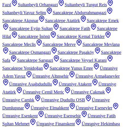
Fazıl
Sultanbeyli Orhangazi
Sultanbeyli Turgut Reis
Sultanbeyli Yavuz Selim
Sancaktepe Abdurrahmangazi
Sancaktepe Akpınar
Sancaktepe Atatürk
Sancaktepe Emek
Sancaktepe Eyüp Sultan
Sancaktepe Fatih
Sancaktepe
Hilal
Sancaktepe İnönü
Sancaktepe Kemal Türkler
Sancaktepe Meclis
Sancaktepe Merve
Sancaktepe Mevlana
Sancaktepe Osmangazi
Sancaktepe Paşaköy
Sancaktepe
Safa
Sancaktepe Sarıgazi
Sancaktepe Veysel Karani
Sancaktepe Yenidoğan
Sancaktepe Yunus Emre
Ümraniye
Adem Yavuz
Ümraniye Altınşehir
Ümraniye Armağanevler
Ümraniye Aşağıdudullu
Ümraniye Atakent
Ümraniye
Atatürk
Ümraniye Cemil Meriç
Ümraniye Çakmak
Ümraniye Çamlık
Ümraniye Dudullu OSB
Ümraniye
Dumlupınar
Ümraniye Elmalıkent
Ümraniye Esenevler
Ümraniye Esenkent
Ümraniye Esenşehir
Ümraniye Fatih
Sultan Mehmet
Ümraniye Finanskent
Ümraniye Hekimbaşı