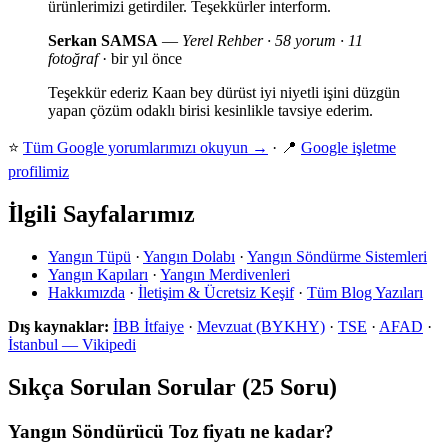
ürünlerimizi getirdiler. Teşekkürler interform.
Serkan SAMSA
—
Yerel Rehber · 58 yorum · 11
fotoğraf
· bir yıl önce
Teşekkür ederiz Kaan bey dürüst iyi niyetli işini düzgün
yapan çözüm odaklı birisi kesinlikle tavsiye ederim.
⭐
Tüm Google yorumlarımızı okuyun →
· 📍
Google işletme
profilimiz
İlgili Sayfalarımız
Yangın Tüpü
·
Yangın Dolabı
·
Yangın Söndürme Sistemleri
Yangın Kapıları
·
Yangın Merdivenleri
Hakkımızda
·
İletişim & Ücretsiz Keşif
·
Tüm Blog Yazıları
Dış kaynaklar:
İBB İtfaiye
·
Mevzuat (BYKHY)
·
TSE
·
AFAD
·
İstanbul — Vikipedi
Sıkça Sorulan Sorular (25 Soru)
Yangın Söndürücü Toz fiyatı ne kadar?