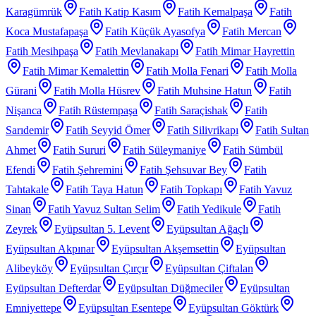
Karagümrük
Fatih Katip Kasım
Fatih Kemalpaşa
Fatih
Koca Mustafapaşa
Fatih Küçük Ayasofya
Fatih Mercan
Fatih Mesihpaşa
Fatih Mevlanakapı
Fatih Mimar Hayrettin
Fatih Mimar Kemalettin
Fatih Molla Fenari
Fatih Molla
Gürani
Fatih Molla Hüsrev
Fatih Muhsine Hatun
Fatih
Nişanca
Fatih Rüstempaşa
Fatih Saraçishak
Fatih
Sarıdemir
Fatih Seyyid Ömer
Fatih Silivrikapı
Fatih Sultan
Ahmet
Fatih Sururi
Fatih Süleymaniye
Fatih Sümbül
Efendi
Fatih Şehremini
Fatih Şehsuvar Bey
Fatih
Tahtakale
Fatih Taya Hatun
Fatih Topkapı
Fatih Yavuz
Sinan
Fatih Yavuz Sultan Selim
Fatih Yedikule
Fatih
Zeyrek
Eyüpsultan 5. Levent
Eyüpsultan Ağaçlı
Eyüpsultan Akpınar
Eyüpsultan Akşemsettin
Eyüpsultan
Alibeyköy
Eyüpsultan Çırçır
Eyüpsultan Çiftalan
Eyüpsultan Defterdar
Eyüpsultan Düğmeciler
Eyüpsultan
Emniyettepe
Eyüpsultan Esentepe
Eyüpsultan Göktürk