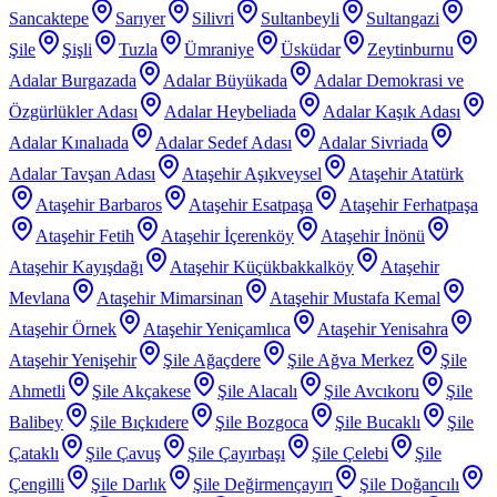
Sancaktepe
Sarıyer
Silivri
Sultanbeyli
Sultangazi
Şile
Şişli
Tuzla
Ümraniye
Üsküdar
Zeytinburnu
Adalar Burgazada
Adalar Büyükada
Adalar Demokrasi ve
Özgürlükler Adası
Adalar Heybeliada
Adalar Kaşık Adası
Adalar Kınalıada
Adalar Sedef Adası
Adalar Sivriada
Adalar Tavşan Adası
Ataşehir Aşıkveysel
Ataşehir Atatürk
Ataşehir Barbaros
Ataşehir Esatpaşa
Ataşehir Ferhatpaşa
Ataşehir Fetih
Ataşehir İçerenköy
Ataşehir İnönü
Ataşehir Kayışdağı
Ataşehir Küçükbakkalköy
Ataşehir
Mevlana
Ataşehir Mimarsinan
Ataşehir Mustafa Kemal
Ataşehir Örnek
Ataşehir Yeniçamlıca
Ataşehir Yenisahra
Ataşehir Yenişehir
Şile Ağaçdere
Şile Ağva Merkez
Şile
Ahmetli
Şile Akçakese
Şile Alacalı
Şile Avcıkoru
Şile
Balibey
Şile Bıçkıdere
Şile Bozgoca
Şile Bucaklı
Şile
Çataklı
Şile Çavuş
Şile Çayırbaşı
Şile Çelebi
Şile
Çengilli
Şile Darlık
Şile Değirmençayırı
Şile Doğancılı