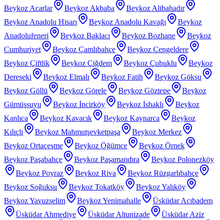
Beykoz Acarlar
Beykoz Akbaba
Beykoz Alibahadır
Beykoz Anadolu Hisarı
Beykoz Anadolu Kavağı
Beykoz
Anadolufeneri
Beykoz Baklacı
Beykoz Bozhane
Beykoz
Cumhuriyet
Beykoz Çamlıbahçe
Beykoz Çengeldere
Beykoz Çiftlik
Beykoz Çiğdem
Beykoz Çubuklu
Beykoz
Dereseki
Beykoz Elmalı
Beykoz Fatih
Beykoz Göksu
Beykoz Göllü
Beykoz Görele
Beykoz Göztepe
Beykoz
Gümüşsuyu
Beykoz İncirköy
Beykoz İshaklı
Beykoz
Kanlıca
Beykoz Kavacık
Beykoz Kaynarca
Beykoz
Kılıçlı
Beykoz Mahmutşevketpaşa
Beykoz Merkez
Beykoz Ortaçeşme
Beykoz Öğümce
Beykoz Örnek
Beykoz Paşabahçe
Beykoz Paşamandıra
Beykoz Polonezköy
Beykoz Poyraz
Beykoz Riva
Beykoz Rüzgarlıbahçe
Beykoz Soğuksu
Beykoz Tokatköy
Beykoz Yalıköy
Beykoz Yavuzselim
Beykoz Yenimahalle
Üsküdar Acıbadem
Üsküdar Ahmediye
Üsküdar Altunizade
Üsküdar Aziz