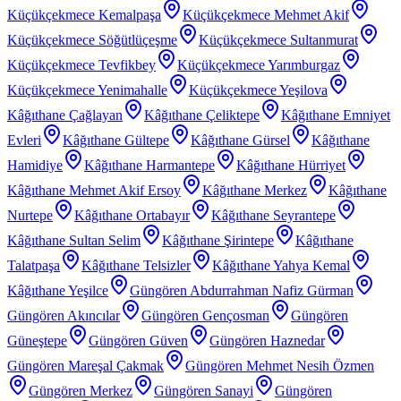
Küçükçekmece Kemalpaşa
Küçükçekmece Mehmet Akif
Küçükçekmece Söğütlüçeşme
Küçükçekmece Sultanmurat
Küçükçekmece Tevfikbey
Küçükçekmece Yarımburgaz
Küçükçekmece Yenimahalle
Küçükçekmece Yeşilova
Kâğıthane Çağlayan
Kâğıthane Çeliktepe
Kâğıthane Emniyet
Evleri
Kâğıthane Gültepe
Kâğıthane Gürsel
Kâğıthane
Hamidiye
Kâğıthane Harmantepe
Kâğıthane Hürriyet
Kâğıthane Mehmet Akif Ersoy
Kâğıthane Merkez
Kâğıthane
Nurtepe
Kâğıthane Ortabayır
Kâğıthane Seyrantepe
Kâğıthane Sultan Selim
Kâğıthane Şirintepe
Kâğıthane
Talatpaşa
Kâğıthane Telsizler
Kâğıthane Yahya Kemal
Kâğıthane Yeşilce
Güngören Abdurrahman Nafiz Gürman
Güngören Akıncılar
Güngören Gençosman
Güngören
Güneştepe
Güngören Güven
Güngören Haznedar
Güngören Mareşal Çakmak
Güngören Mehmet Nesih Özmen
Güngören Merkez
Güngören Sanayi
Güngören