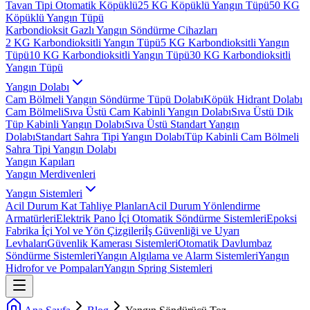
Tavan Tipi Otomatik Köpüklü
25 KG Köpüklü Yangın Tüpü
50 KG
Köpüklü Yangın Tüpü
Karbondioksit Gazlı Yangın Söndürme Cihazları
2 KG Karbondioksitli Yangın Tüpü
5 KG Karbondioksitli Yangın
Tüpü
10 KG Karbondioksitli Yangın Tüpü
30 KG Karbondioksitli
Yangın Tüpü
Yangın Dolabı
Cam Bölmeli Yangın Söndürme Tüpü Dolabı
Köpük Hidrant Dolabı
Cam Bölmeli
Sıva Üstü Cam Kabinli Yangın Dolabı
Sıva Üstü Dik
Tüp Kabinli Yangın Dolabı
Sıva Üstü Standart Yangın
Dolabı
Standart Sahra Tipi Yangın Dolabı
Tüp Kabinli Cam Bölmeli
Sahra Tipi Yangın Dolabı
Yangın Kapıları
Yangın Merdivenleri
Yangın Sistemleri
Acil Durum Kat Tahliye Planları
Acil Durum Yönlendirme
Armatürleri
Elektrik Pano İçi Otomatik Söndürme Sistemleri
Epoksi
Fabrika İçi Yol ve Yön Çizgileri
İş Güvenliği ve Uyarı
Levhaları
Güvenlik Kamerası Sistemleri
Otomatik Davlumbaz
Söndürme Sistemleri
Yangın Algılama ve Alarm Sistemleri
Yangın
Hidrofor ve Pompaları
Yangın Spring Sistemleri