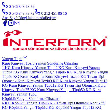
0 546 843 73 72
0 546 843 73 72
0 212 451 86 16
Ana Sayfa
Blog
Hakkımızda
İletişim
Yangın Tüpü
Kuru Kimyevi Tozlu Yangın Söndürme Cihazları
1 KG Kuru Kimyevi Yangın Tüpü
2 KG Kuru Kimyevi Yangın
Tüpü
4 KG Kuru Kimyevi Yangın Tüpü
6 KG Kuru Kimyevi Yangın
Tüpü
6 KG Krom Kaplama Kuru Kimyevi Tozlu
6 KG Tavan Tipi
Otomatik Kuru Kimyevi Tozlu
9 KG Kuru Kimyevi Yangın Tüpü
12
KG Kuru Kimyevi Yangın Tüpü
12 KG Tavan Tipi Otomatik Kuru
Kimyevi Tozlu
25 KG Kuru Kimyevi Yangın Tüpü
50 KG Kuru
Kimyevi Yangın Tüpü
Köpüklü Yangın Söndürme Cihazları
6 KG Köpüklü Yangın Tüpü
6 KG Tavan Tipi Otomatik Köpüklü
9
KG Köpüklü Yangın Tüpü
12 KG Köpüklü Yangın Tüpü
12 KG