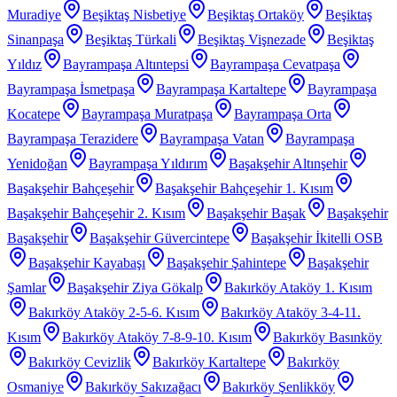
Muradiye
Beşiktaş Nisbetiye
Beşiktaş Ortaköy
Beşiktaş
Sinanpaşa
Beşiktaş Türkali
Beşiktaş Vişnezade
Beşiktaş
Yıldız
Bayrampaşa Altıntepsi
Bayrampaşa Cevatpaşa
Bayrampaşa İsmetpaşa
Bayrampaşa Kartaltepe
Bayrampaşa
Kocatepe
Bayrampaşa Muratpaşa
Bayrampaşa Orta
Bayrampaşa Terazidere
Bayrampaşa Vatan
Bayrampaşa
Yenidoğan
Bayrampaşa Yıldırım
Başakşehir Altınşehir
Başakşehir Bahçeşehir
Başakşehir Bahçeşehir 1. Kısım
Başakşehir Bahçeşehir 2. Kısım
Başakşehir Başak
Başakşehir
Başakşehir
Başakşehir Güvercintepe
Başakşehir İkitelli OSB
Başakşehir Kayabaşı
Başakşehir Şahintepe
Başakşehir
Şamlar
Başakşehir Ziya Gökalp
Bakırköy Ataköy 1. Kısım
Bakırköy Ataköy 2-5-6. Kısım
Bakırköy Ataköy 3-4-11.
Kısım
Bakırköy Ataköy 7-8-9-10. Kısım
Bakırköy Basınköy
Bakırköy Cevizlik
Bakırköy Kartaltepe
Bakırköy
Osmaniye
Bakırköy Sakızağacı
Bakırköy Şenlikköy