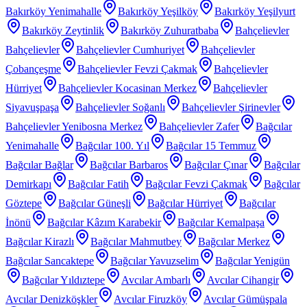
Bakırköy Yenimahalle
Bakırköy Yeşilköy
Bakırköy Yeşilyurt
Bakırköy Zeytinlik
Bakırköy Zuhuratbaba
Bahçelievler
Bahçelievler
Bahçelievler Cumhuriyet
Bahçelievler
Çobançeşme
Bahçelievler Fevzi Çakmak
Bahçelievler
Hürriyet
Bahçelievler Kocasinan Merkez
Bahçelievler
Siyavuşpaşa
Bahçelievler Soğanlı
Bahçelievler Şirinevler
Bahçelievler Yenibosna Merkez
Bahçelievler Zafer
Bağcılar
Yenimahalle
Bağcılar 100. Yıl
Bağcılar 15 Temmuz
Bağcılar Bağlar
Bağcılar Barbaros
Bağcılar Çınar
Bağcılar
Demirkapı
Bağcılar Fatih
Bağcılar Fevzi Çakmak
Bağcılar
Göztepe
Bağcılar Güneşli
Bağcılar Hürriyet
Bağcılar
İnönü
Bağcılar Kâzım Karabekir
Bağcılar Kemalpaşa
Bağcılar Kirazlı
Bağcılar Mahmutbey
Bağcılar Merkez
Bağcılar Sancaktepe
Bağcılar Yavuzselim
Bağcılar Yenigün
Bağcılar Yıldıztepe
Avcılar Ambarlı
Avcılar Cihangir
Avcılar Denizköşkler
Avcılar Firuzköy
Avcılar Gümüşpala