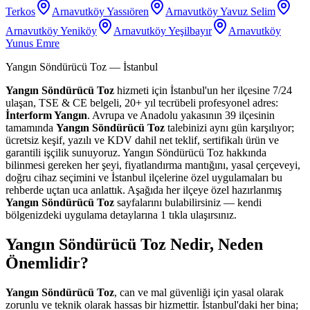
Terkos
Arnavutköy Yassıören
Arnavutköy Yavuz Selim
Arnavutköy Yeniköy
Arnavutköy Yeşilbayır
Arnavutköy
Yunus Emre
Yangın Söndürücü Toz
— İstanbul
Yangın Söndürücü Toz
hizmeti için İstanbul'un her ilçesine 7/24
ulaşan, TSE & CE belgeli, 20+ yıl tecrübeli profesyonel adres:
İnterform Yangın
. Avrupa ve Anadolu yakasının 39 ilçesinin
tamamında
Yangın Söndürücü Toz
talebinizi aynı gün karşılıyor;
ücretsiz keşif, yazılı ve KDV dahil net teklif, sertifikalı ürün ve
garantili işçilik sunuyoruz. Yangın Söndürücü Toz hakkında
bilinmesi gereken her şeyi, fiyatlandırma mantığını, yasal çerçeveyi,
doğru cihaz seçimini ve İstanbul ilçelerine özel uygulamaları bu
rehberde uçtan uca anlattık. Aşağıda her ilçeye özel hazırlanmış
Yangın Söndürücü Toz
sayfalarını bulabilirsiniz — kendi
bölgenizdeki uygulama detaylarına 1 tıkla ulaşırsınız.
Yangın Söndürücü Toz Nedir, Neden
Önemlidir?
Yangın Söndürücü Toz
, can ve mal güvenliği için yasal olarak
zorunlu ve teknik olarak hassas bir hizmettir. İstanbul'daki her bina;