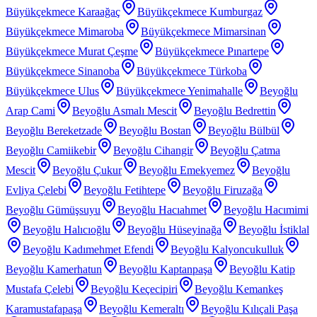
Büyükçekmece Karaağaç
Büyükçekmece Kumburgaz
Büyükçekmece Mimaroba
Büyükçekmece Mimarsinan
Büyükçekmece Murat Çeşme
Büyükçekmece Pınartepe
Büyükçekmece Sinanoba
Büyükçekmece Türkoba
Büyükçekmece Ulus
Büyükçekmece Yenimahalle
Beyoğlu
Arap Cami
Beyoğlu Asmalı Mescit
Beyoğlu Bedrettin
Beyoğlu Bereketzade
Beyoğlu Bostan
Beyoğlu Bülbül
Beyoğlu Camiikebir
Beyoğlu Cihangir
Beyoğlu Çatma
Mescit
Beyoğlu Çukur
Beyoğlu Emekyemez
Beyoğlu
Evliya Çelebi
Beyoğlu Fetihtepe
Beyoğlu Firuzağa
Beyoğlu Gümüşsuyu
Beyoğlu Hacıahmet
Beyoğlu Hacımimi
Beyoğlu Halıcıoğlu
Beyoğlu Hüseyinağa
Beyoğlu İstiklal
Beyoğlu Kadımehmet Efendi
Beyoğlu Kalyoncukulluk
Beyoğlu Kamerhatun
Beyoğlu Kaptanpaşa
Beyoğlu Katip
Mustafa Çelebi
Beyoğlu Keçecipiri
Beyoğlu Kemankeş
Karamustafapaşa
Beyoğlu Kemeraltı
Beyoğlu Kılıçali Paşa