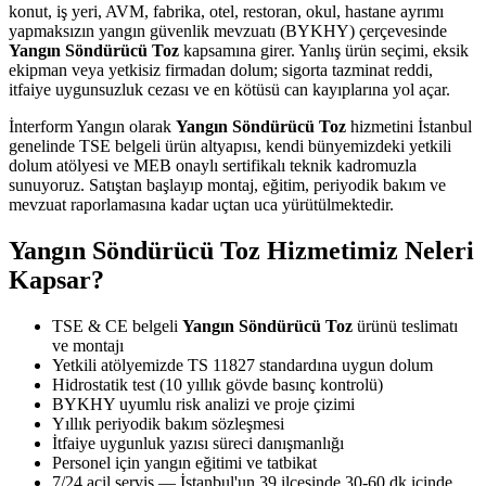
konut, iş yeri, AVM, fabrika, otel, restoran, okul, hastane ayrımı
yapmaksızın yangın güvenlik mevzuatı (BYKHY) çerçevesinde
Yangın Söndürücü Toz
kapsamına girer. Yanlış ürün seçimi, eksik
ekipman veya yetkisiz firmadan dolum; sigorta tazminat reddi,
itfaiye uygunsuzluk cezası ve en kötüsü can kayıplarına yol açar.
İnterform Yangın olarak
Yangın Söndürücü Toz
hizmetini İstanbul
genelinde TSE belgeli ürün altyapısı, kendi bünyemizdeki yetkili
dolum atölyesi ve MEB onaylı sertifikalı teknik kadromuzla
sunuyoruz. Satıştan başlayıp montaj, eğitim, periyodik bakım ve
mevzuat raporlamasına kadar uçtan uca yürütülmektedir.
Yangın Söndürücü Toz Hizmetimiz Neleri
Kapsar?
TSE & CE belgeli
Yangın Söndürücü Toz
ürünü teslimatı
ve montajı
Yetkili atölyemizde TS 11827 standardına uygun dolum
Hidrostatik test (10 yıllık gövde basınç kontrolü)
BYKHY uyumlu risk analizi ve proje çizimi
Yıllık periyodik bakım sözleşmesi
İtfaiye uygunluk yazısı süreci danışmanlığı
Personel için yangın eğitimi ve tatbikat
7/24 acil servis — İstanbul'un 39 ilçesinde 30-60 dk içinde