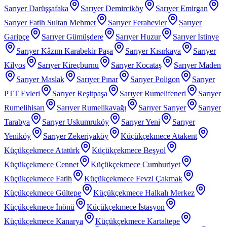
Sarıyer Darüşşafaka
Sarıyer Demirciköy
Sarıyer Emirgan
Sarıyer Fatih Sultan Mehmet
Sarıyer Ferahevler
Sarıyer
Garipçe
Sarıyer Gümüşdere
Sarıyer Huzur
Sarıyer İstinye
Sarıyer Kâzım Karabekir Paşa
Sarıyer Kısırkaya
Sarıyer
Kilyos
Sarıyer Kireçburnu
Sarıyer Kocataş
Sarıyer Maden
Sarıyer Maslak
Sarıyer Pınar
Sarıyer Poligon
Sarıyer
PTT Evleri
Sarıyer Reşitpaşa
Sarıyer Rumelifeneri
Sarıyer
Rumelihisarı
Sarıyer Rumelikavağı
Sarıyer Sarıyer
Sarıyer
Tarabya
Sarıyer Uskumruköy
Sarıyer Yeni
Sarıyer
Yeniköy
Sarıyer Zekeriyaköy
Küçükçekmece Atakent
Küçükçekmece Atatürk
Küçükçekmece Beşyol
Küçükçekmece Cennet
Küçükçekmece Cumhuriyet
Küçükçekmece Fatih
Küçükçekmece Fevzi Çakmak
Küçükçekmece Gültepe
Küçükçekmece Halkalı Merkez
Küçükçekmece İnönü
Küçükçekmece İstasyon
Küçükçekmece Kanarya
Küçükçekmece Kartaltepe