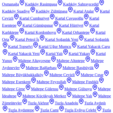
Osmanağa
Kadıköy Rasimpaşa
Kadıköy Sahrayıcedid
Kadıköy Suadiye
Kadıköy Zühtüpaşa
Kartal Atalar
Kartal
Cevizli
Kartal Cumhuriyet
Kartal Çavuşoğlu
Kartal
Esentepe
Kartal Gümüşpınar
Kartal Hürriyet
Kartal
Karlıktepe
Kartal Kordonboyu
Kartal Orhantepe
Kartal
Orta
Kartal Petrol İş
Kartal Soğanlık Yeni
Kartal Soğanlık
Kartal Topselvi
Kartal Uğur Mumcu
Kartal Yakacık Çarşı
Kartal Yakacık Yeni
Kartal Yalı
Kartal Yukarı
Kartal
Yunus
Maltepe Altayçeşme
Maltepe Altıntepe
Maltepe
Aydınevler
Maltepe Bağlarbaşı
Maltepe Başıbüyük
Maltepe Büyükbakkalköy
Maltepe Cevizli
Maltepe Çınar
Maltepe Esenkent
Maltepe Feyzullah
Maltepe Fındıklı
Maltepe Girne
Maltepe Gülensu
Maltepe Gülsuyu
Maltepe
İdealtepe
Maltepe Küçükyalı Merkez
Maltepe Yalı
Maltepe
Zümrütevler
Tuzla Akfırat
Tuzla Anadolu
Tuzla Aydınlı
Tuzla Aydıntepe
Tuzla Cami
Tuzla Evliya Çelebi
Tuzla