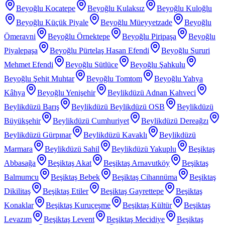
Beyoğlu Kocatepe
Beyoğlu Kulaksız
Beyoğlu Kuloğlu
Beyoğlu Küçük Piyale
Beyoğlu Müeyyetzade
Beyoğlu
Ömeravni
Beyoğlu Örnektepe
Beyoğlu Piripaşa
Beyoğlu
Piyalepaşa
Beyoğlu Pürtelaş Hasan Efendi
Beyoğlu Sururi
Mehmet Efendi
Beyoğlu Sütlüce
Beyoğlu Şahkulu
Beyoğlu Şehit Muhtar
Beyoğlu Tomtom
Beyoğlu Yahya
Kâhya
Beyoğlu Yenişehir
Beylikdüzü Adnan Kahveci
Beylikdüzü Barış
Beylikdüzü Beylikdüzü OSB
Beylikdüzü
Büyükşehir
Beylikdüzü Cumhuriyet
Beylikdüzü Dereağzı
Beylikdüzü Gürpınar
Beylikdüzü Kavaklı
Beylikdüzü
Marmara
Beylikdüzü Sahil
Beylikdüzü Yakuplu
Beşiktaş
Abbasağa
Beşiktaş Akat
Beşiktaş Arnavutköy
Beşiktaş
Balmumcu
Beşiktaş Bebek
Beşiktaş Cihannüma
Beşiktaş
Dikilitaş
Beşiktaş Etiler
Beşiktaş Gayrettepe
Beşiktaş
Konaklar
Beşiktaş Kuruçeşme
Beşiktaş Kültür
Beşiktaş
Levazım
Beşiktaş Levent
Beşiktaş Mecidiye
Beşiktaş