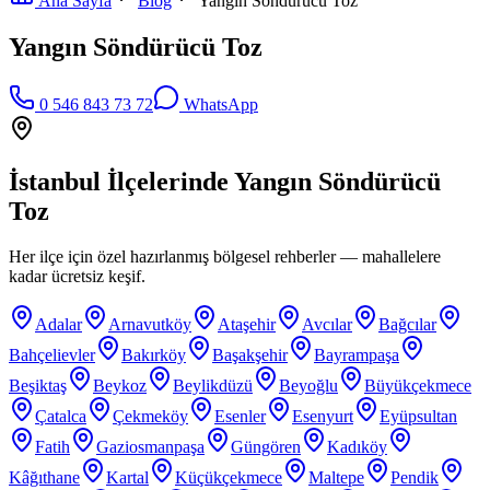
Ana Sayfa
Blog
Yangın Söndürücü Toz
Yangın Söndürücü Toz
0 546 843 73 72
WhatsApp
İstanbul İlçelerinde
Yangın Söndürücü
Toz
Her ilçe için özel hazırlanmış bölgesel rehberler — mahallelere
kadar ücretsiz keşif.
Adalar
Arnavutköy
Ataşehir
Avcılar
Bağcılar
Bahçelievler
Bakırköy
Başakşehir
Bayrampaşa
Beşiktaş
Beykoz
Beylikdüzü
Beyoğlu
Büyükçekmece
Çatalca
Çekmeköy
Esenler
Esenyurt
Eyüpsultan
Fatih
Gaziosmanpaşa
Güngören
Kadıköy
Kâğıthane
Kartal
Küçükçekmece
Maltepe
Pendik