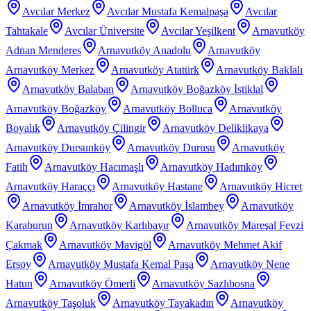
Avcılar Merkez
Avcılar Mustafa Kemalpaşa
Avcılar
Tahtakale
Avcılar Üniversite
Avcılar Yeşilkent
Arnavutköy
Adnan Menderes
Arnavutköy Anadolu
Arnavutköy
Arnavutköy Merkez
Arnavutköy Atatürk
Arnavutköy Baklalı
Arnavutköy Balaban
Arnavutköy Boğazköy İstiklal
Arnavutköy Boğazköy
Arnavutköy Bolluca
Arnavutköy
Boyalık
Arnavutköy Çilingir
Arnavutköy Deliklikaya
Arnavutköy Dursunköy
Arnavutköy Durusu
Arnavutköy
Fatih
Arnavutköy Hacımaşlı
Arnavutköy Hadımköy
Arnavutköy Haraççı
Arnavutköy Hastane
Arnavutköy Hicret
Arnavutköy İmrahor
Arnavutköy İslambey
Arnavutköy
Karaburun
Arnavutköy Karlıbayır
Arnavutköy Mareşal Fevzi
Çakmak
Arnavutköy Mavigöl
Arnavutköy Mehmet Akif
Ersoy
Arnavutköy Mustafa Kemal Paşa
Arnavutköy Nene
Hatun
Arnavutköy Ömerli
Arnavutköy Sazlıbosna
Arnavutköy Taşoluk
Arnavutköy Tayakadın
Arnavutköy