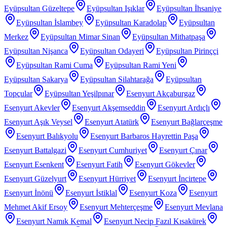
Eyüpsultan Güzeltepe
Eyüpsultan Işıklar
Eyüpsultan İhsaniye
Eyüpsultan İslambey
Eyüpsultan Karadolap
Eyüpsultan
Merkez
Eyüpsultan Mimar Sinan
Eyüpsultan Mithatpaşa
Eyüpsultan Nişanca
Eyüpsultan Odayeri
Eyüpsultan Pirinççi
Eyüpsultan Rami Cuma
Eyüpsultan Rami Yeni
Eyüpsultan Sakarya
Eyüpsultan Silahtarağa
Eyüpsultan
Topçular
Eyüpsultan Yeşilpınar
Esenyurt Akçaburgaz
Esenyurt Akevler
Esenyurt Akşemseddin
Esenyurt Ardıçlı
Esenyurt Aşık Veysel
Esenyurt Atatürk
Esenyurt Bağlarçeşme
Esenyurt Balıkyolu
Esenyurt Barbaros Hayrettin Paşa
Esenyurt Battalgazi
Esenyurt Cumhuriyet
Esenyurt Çınar
Esenyurt Esenkent
Esenyurt Fatih
Esenyurt Gökevler
Esenyurt Güzelyurt
Esenyurt Hürriyet
Esenyurt İncirtepe
Esenyurt İnönü
Esenyurt İstiklal
Esenyurt Koza
Esenyurt
Mehmet Akif Ersoy
Esenyurt Mehterçeşme
Esenyurt Mevlana
Esenyurt Namık Kemal
Esenyurt Necip Fazıl Kısakürek