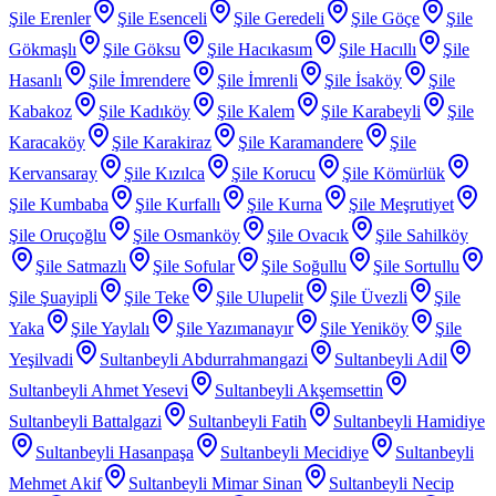
Şile Erenler
Şile Esenceli
Şile Geredeli
Şile Göçe
Şile
Gökmaşlı
Şile Göksu
Şile Hacıkasım
Şile Hacıllı
Şile
Hasanlı
Şile İmrendere
Şile İmrenli
Şile İsaköy
Şile
Kabakoz
Şile Kadıköy
Şile Kalem
Şile Karabeyli
Şile
Karacaköy
Şile Karakiraz
Şile Karamandere
Şile
Kervansaray
Şile Kızılca
Şile Korucu
Şile Kömürlük
Şile Kumbaba
Şile Kurfallı
Şile Kurna
Şile Meşrutiyet
Şile Oruçoğlu
Şile Osmanköy
Şile Ovacık
Şile Sahilköy
Şile Satmazlı
Şile Sofular
Şile Soğullu
Şile Sortullu
Şile Şuayipli
Şile Teke
Şile Ulupelit
Şile Üvezli
Şile
Yaka
Şile Yaylalı
Şile Yazımanayır
Şile Yeniköy
Şile
Yeşilvadi
Sultanbeyli Abdurrahmangazi
Sultanbeyli Adil
Sultanbeyli Ahmet Yesevi
Sultanbeyli Akşemsettin
Sultanbeyli Battalgazi
Sultanbeyli Fatih
Sultanbeyli Hamidiye
Sultanbeyli Hasanpaşa
Sultanbeyli Mecidiye
Sultanbeyli
Mehmet Akif
Sultanbeyli Mimar Sinan
Sultanbeyli Necip