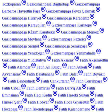
Tozkoparan
Gaziosmanpaşa Bağlarbaşı
Gaziosmanpaşa
Barbaros Hayrettin Paşa
Gaziosmanpaşa Fevzi Çakmak
Gaziosmanpaşa Hürriyet
Gaziosmanpaşa Karadeniz
Gaziosmanpaşa Karayolları
Gaziosmanpaşa Karlıtepe
Gaziosmanpaşa Kâzım Karabekir
Gaziosmanpaşa Merkez
Gaziosmanpaşa Mevlana
Gaziosmanpaşa Pazariçi
Gaziosmanpaşa Sarıgöl
Gaziosmanpaşa Şemsipaşa
Gaziosmanpaşa Yenidoğan
Gaziosmanpaşa Yenimahalle
Gaziosmanpaşa Yıldıztabya
Fatih Aksaray
Fatih Akşemsettin
Fatih Alemdar
Fatih Ali Kuşçu
Fatih Atikali
Fatih
Ayvansaray
Fatih Balabanağa
Fatih Balat
Fatih Beyazıt
Fatih Binbirdirek
Fatih Cankurtaran
Fatih Cerrahpaşa
Fatih Cibali
Fatih Demirtaş
Fatih Derviş Ali
Fatih
Eminsinan
Fatih Hacı Kadın
Fatih Haseki Sultan
Fatih
Hırka-i Şerif
Fatih Hobyar
Fatih Hoca Gıyasettin
Fatih
Hocapaşa
Fatih İskenderpaşa
Fatih Kalenderhane
Fatih