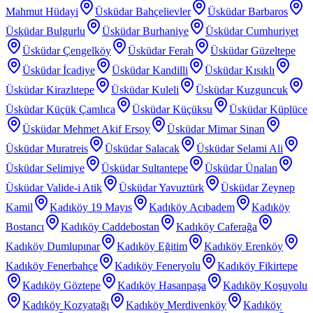
Mahmut Hüdayi
Üsküdar Bahçelievler
Üsküdar Barbaros
Üsküdar Bulgurlu
Üsküdar Burhaniye
Üsküdar Cumhuriyet
Üsküdar Çengelköy
Üsküdar Ferah
Üsküdar Güzeltepe
Üsküdar İcadiye
Üsküdar Kandilli
Üsküdar Kısıklı
Üsküdar Kirazlıtepe
Üsküdar Kuleli
Üsküdar Kuzguncuk
Üsküdar Küçük Çamlıca
Üsküdar Küçüksu
Üsküdar Küplüce
Üsküdar Mehmet Akif Ersoy
Üsküdar Mimar Sinan
Üsküdar Muratreis
Üsküdar Salacak
Üsküdar Selami Ali
Üsküdar Selimiye
Üsküdar Sultantepe
Üsküdar Ünalan
Üsküdar Valide-i Atik
Üsküdar Yavuztürk
Üsküdar Zeynep
Kamil
Kadıköy 19 Mayıs
Kadıköy Acıbadem
Kadıköy
Bostancı
Kadıköy Caddebostan
Kadıköy Caferağa
Kadıköy Dumlupınar
Kadıköy Eğitim
Kadıköy Erenköy
Kadıköy Fenerbahçe
Kadıköy Feneryolu
Kadıköy Fikirtepe
Kadıköy Göztepe
Kadıköy Hasanpaşa
Kadıköy Koşuyolu
Kadıköy Kozyatağı
Kadıköy Merdivenköy
Kadıköy