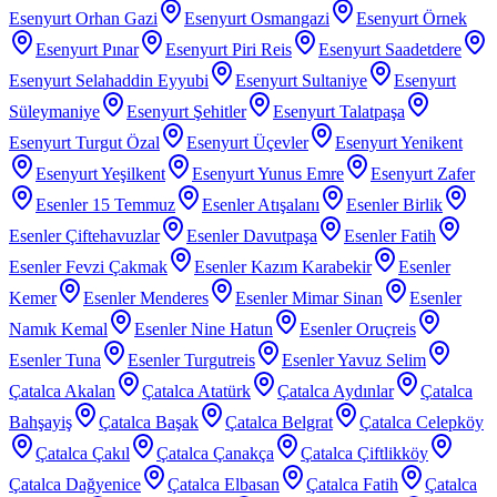
Esenyurt Orhan Gazi
Esenyurt Osmangazi
Esenyurt Örnek
Esenyurt Pınar
Esenyurt Piri Reis
Esenyurt Saadetdere
Esenyurt Selahaddin Eyyubi
Esenyurt Sultaniye
Esenyurt
Süleymaniye
Esenyurt Şehitler
Esenyurt Talatpaşa
Esenyurt Turgut Özal
Esenyurt Üçevler
Esenyurt Yenikent
Esenyurt Yeşilkent
Esenyurt Yunus Emre
Esenyurt Zafer
Esenler 15 Temmuz
Esenler Atışalanı
Esenler Birlik
Esenler Çiftehavuzlar
Esenler Davutpaşa
Esenler Fatih
Esenler Fevzi Çakmak
Esenler Kazım Karabekir
Esenler
Kemer
Esenler Menderes
Esenler Mimar Sinan
Esenler
Namık Kemal
Esenler Nine Hatun
Esenler Oruçreis
Esenler Tuna
Esenler Turgutreis
Esenler Yavuz Selim
Çatalca Akalan
Çatalca Atatürk
Çatalca Aydınlar
Çatalca
Bahşayiş
Çatalca Başak
Çatalca Belgrat
Çatalca Celepköy
Çatalca Çakıl
Çatalca Çanakça
Çatalca Çiftlikköy
Çatalca Dağyenice
Çatalca Elbasan
Çatalca Fatih
Çatalca