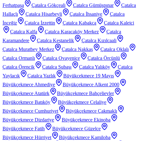
Ferhatpaşa
Çatalca Gökçeali
Çatalca Gümüşpınar
Çatalca
Hallaçlı
Çatalca Hisarbeyli
Çatalca İhsaniye
Çatalca
İnceğiz
Çatalca İzzettin
Çatalca Kabakça
Çatalca Kaleiçi
Çatalca Kalfa
Çatalca Karacaköy Merkez
Çatalca
Karamandere
Çatalca Kestanelik
Çatalca Kızılcaali
Çatalca Muratbey Merkez
Çatalca Nakkaş
Çatalca Oklalı
Çatalca Ormanlı
Çatalca Ovayenice
Çatalca Örcünlü
Çatalca Örencik
Çatalca Subaşı
Çatalca Yalıköy
Çatalca
Yaylacık
Çatalca Yazlık
Büyükçekmece 19 Mayıs
Büyükçekmece Ahmediye
Büyükçekmece Alkent 2000
Büyükçekmece Atatürk
Büyükçekmece Bahçelievler
Büyükçekmece Batıköy
Büyükçekmece Celaliye
Büyükçekmece Cumhuriyet
Büyükçekmece Çakmaklı
Büyükçekmece Dizdariye
Büyükçekmece Ekinoba
Büyükçekmece Fatih
Büyükçekmece Güzelce
Büyükçekmece Hürriyet
Büyükçekmece Kamiloba