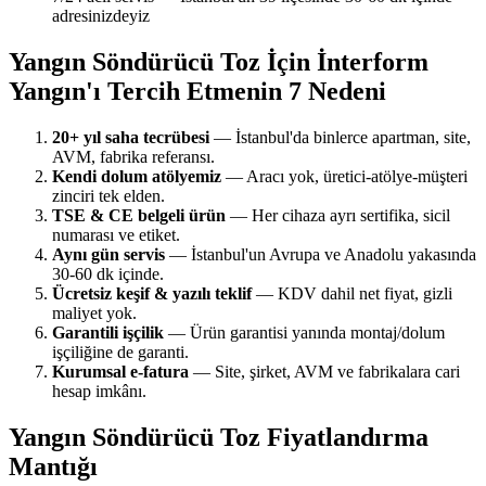
adresinizdeyiz
Yangın Söndürücü Toz İçin İnterform
Yangın'ı Tercih Etmenin 7 Nedeni
20+ yıl saha tecrübesi
— İstanbul'da binlerce apartman, site,
AVM, fabrika referansı.
Kendi dolum atölyemiz
— Aracı yok, üretici-atölye-müşteri
zinciri tek elden.
TSE & CE belgeli ürün
— Her cihaza ayrı sertifika, sicil
numarası ve etiket.
Aynı gün servis
— İstanbul'un Avrupa ve Anadolu yakasında
30-60 dk içinde.
Ücretsiz keşif & yazılı teklif
— KDV dahil net fiyat, gizli
maliyet yok.
Garantili işçilik
— Ürün garantisi yanında montaj/dolum
işçiliğine de garanti.
Kurumsal e-fatura
— Site, şirket, AVM ve fabrikalara cari
hesap imkânı.
Yangın Söndürücü Toz Fiyatlandırma
Mantığı