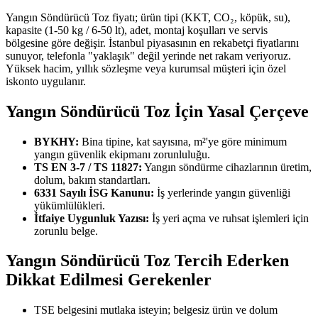
Yangın Söndürücü Toz fiyatı; ürün tipi (KKT, CO₂, köpük, su),
kapasite (1-50 kg / 6-50 lt), adet, montaj koşulları ve servis
bölgesine göre değişir. İstanbul piyasasının en rekabetçi fiyatlarını
sunuyor, telefonla "yaklaşık" değil yerinde net rakam veriyoruz.
Yüksek hacim, yıllık sözleşme veya kurumsal müşteri için özel
iskonto uygulanır.
Yangın Söndürücü Toz İçin Yasal Çerçeve
BYKHY:
Bina tipine, kat sayısına, m²'ye göre minimum
yangın güvenlik ekipmanı zorunluluğu.
TS EN 3-7 / TS 11827:
Yangın söndürme cihazlarının üretim,
dolum, bakım standartları.
6331 Sayılı İSG Kanunu:
İş yerlerinde yangın güvenliği
yükümlülükleri.
İtfaiye Uygunluk Yazısı:
İş yeri açma ve ruhsat işlemleri için
zorunlu belge.
Yangın Söndürücü Toz Tercih Ederken
Dikkat Edilmesi Gerekenler
TSE belgesini mutlaka isteyin; belgesiz ürün ve dolum