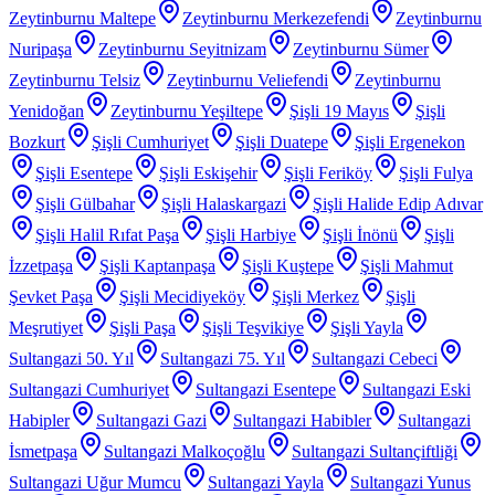
Zeytinburnu Maltepe
Zeytinburnu Merkezefendi
Zeytinburnu
Nuripaşa
Zeytinburnu Seyitnizam
Zeytinburnu Sümer
Zeytinburnu Telsiz
Zeytinburnu Veliefendi
Zeytinburnu
Yenidoğan
Zeytinburnu Yeşiltepe
Şişli 19 Mayıs
Şişli
Bozkurt
Şişli Cumhuriyet
Şişli Duatepe
Şişli Ergenekon
Şişli Esentepe
Şişli Eskişehir
Şişli Feriköy
Şişli Fulya
Şişli Gülbahar
Şişli Halaskargazi
Şişli Halide Edip Adıvar
Şişli Halil Rıfat Paşa
Şişli Harbiye
Şişli İnönü
Şişli
İzzetpaşa
Şişli Kaptanpaşa
Şişli Kuştepe
Şişli Mahmut
Şevket Paşa
Şişli Mecidiyeköy
Şişli Merkez
Şişli
Meşrutiyet
Şişli Paşa
Şişli Teşvikiye
Şişli Yayla
Sultangazi 50. Yıl
Sultangazi 75. Yıl
Sultangazi Cebeci
Sultangazi Cumhuriyet
Sultangazi Esentepe
Sultangazi Eski
Habipler
Sultangazi Gazi
Sultangazi Habibler
Sultangazi
İsmetpaşa
Sultangazi Malkoçoğlu
Sultangazi Sultançiftliği
Sultangazi Uğur Mumcu
Sultangazi Yayla
Sultangazi Yunus