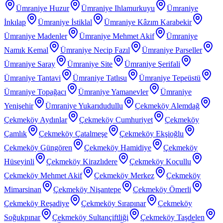
Ümraniye Huzur
Ümraniye Ihlamurkuyu
Ümraniye
İnkılap
Ümraniye İstiklal
Ümraniye Kâzım Karabekir
Ümraniye Madenler
Ümraniye Mehmet Akif
Ümraniye
Namık Kemal
Ümraniye Necip Fazıl
Ümraniye Parseller
Ümraniye Saray
Ümraniye Site
Ümraniye Şerifali
Ümraniye Tantavi
Ümraniye Tatlısu
Ümraniye Tepeüstü
Ümraniye Topağacı
Ümraniye Yamanevler
Ümraniye
Yenişehir
Ümraniye Yukarıdudullu
Çekmeköy Alemdağ
Çekmeköy Aydınlar
Çekmeköy Cumhuriyet
Çekmeköy
Çamlık
Çekmeköy Çatalmeşe
Çekmeköy Ekşioğlu
Çekmeköy Güngören
Çekmeköy Hamidiye
Çekmeköy
Hüseyinli
Çekmeköy Kirazlıdere
Çekmeköy Koçullu
Çekmeköy Mehmet Akif
Çekmeköy Merkez
Çekmeköy
Mimarsinan
Çekmeköy Nişantepe
Çekmeköy Ömerli
Çekmeköy Reşadiye
Çekmeköy Sırapınar
Çekmeköy
Soğukpınar
Çekmeköy Sultançiftliği
Çekmeköy Taşdelen