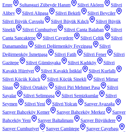
Emre
Sultangazi Zübeyde Hanım
Silivri Akören
Silivri
Alibey
Silivri Alipaşa
Silivri Bekirli
Silivri Beyciler
Silivri Büyük Çavuşlu
Silivri Büyük Kılıçlı
Silivri Büyük
Sinekli
Silivri Cumhuriyet
Silivri Çanta Balaban
Silivri
Çanta Sancaktepe
Silivri Çayırdere
Silivri Çeltik
Silivri
Danamandıra
Silivri Değirmenköy Fevzipaşa
Silivri
Değirmenköy İsmetpaşa
Silivri Fatih
Silivri Fener
Silivri
Gazitepe
Silivri Gümüşyaka
Silivri Kadıköy
Silivri
Kavaklı Hürriyet
Silivri Kavaklı İstiklal
Silivri Kurfallı
Silivri Küçük Kılıçlı
Silivri Küçük Sinekli
Silivri Mimar
Sinan
Silivri Ortaköy
Silivri Piri Mehmet Paşa
Silivri
Sayalar
Silivri Selimpaşa
Silivri Semizkumlar
Silivri
Seymen
Silivri Yeni
Silivri Yolçatı
Sarıyer Ayazağa
Sarıyer Bahçeköy Kemer
Sarıyer Bahçeköy Merkez
Sarıyer
Bahçeköy Yeni
Sarıyer Baltalimanı
Sarıyer Büyükdere
Sarıyer Cumhuriyet
Sarıyer Çamlıtepe
Sarıyer Çayırbaşı