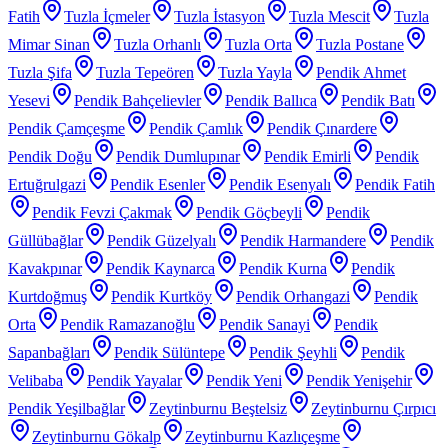
Fatih
Tuzla İçmeler
Tuzla İstasyon
Tuzla Mescit
Tuzla
Mimar Sinan
Tuzla Orhanlı
Tuzla Orta
Tuzla Postane
Tuzla Şifa
Tuzla Tepeören
Tuzla Yayla
Pendik Ahmet
Yesevi
Pendik Bahçelievler
Pendik Ballıca
Pendik Batı
Pendik Çamçeşme
Pendik Çamlık
Pendik Çınardere
Pendik Doğu
Pendik Dumlupınar
Pendik Emirli
Pendik
Ertuğrulgazi
Pendik Esenler
Pendik Esenyalı
Pendik Fatih
Pendik Fevzi Çakmak
Pendik Göçbeyli
Pendik
Güllübağlar
Pendik Güzelyalı
Pendik Harmandere
Pendik
Kavakpınar
Pendik Kaynarca
Pendik Kurna
Pendik
Kurtdoğmuş
Pendik Kurtköy
Pendik Orhangazi
Pendik
Orta
Pendik Ramazanoğlu
Pendik Sanayi
Pendik
Sapanbağları
Pendik Sülüntepe
Pendik Şeyhli
Pendik
Velibaba
Pendik Yayalar
Pendik Yeni
Pendik Yenişehir
Pendik Yeşilbağlar
Zeytinburnu Beştelsiz
Zeytinburnu Çırpıcı
Zeytinburnu Gökalp
Zeytinburnu Kazlıçeşme