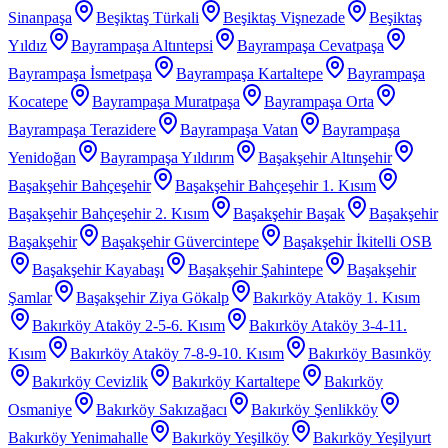
Sinanpaşa
Beşiktaş Türkali
Beşiktaş Vişnezade
Beşiktaş
Yıldız
Bayrampaşa Altıntepsi
Bayrampaşa Cevatpaşa
Bayrampaşa İsmetpaşa
Bayrampaşa Kartaltepe
Bayrampaşa
Kocatepe
Bayrampaşa Muratpaşa
Bayrampaşa Orta
Bayrampaşa Terazidere
Bayrampaşa Vatan
Bayrampaşa
Yenidoğan
Bayrampaşa Yıldırım
Başakşehir Altınşehir
Başakşehir Bahçeşehir
Başakşehir Bahçeşehir 1. Kısım
Başakşehir Bahçeşehir 2. Kısım
Başakşehir Başak
Başakşehir
Başakşehir
Başakşehir Güvercintepe
Başakşehir İkitelli OSB
Başakşehir Kayabaşı
Başakşehir Şahintepe
Başakşehir
Şamlar
Başakşehir Ziya Gökalp
Bakırköy Ataköy 1. Kısım
Bakırköy Ataköy 2-5-6. Kısım
Bakırköy Ataköy 3-4-11.
Kısım
Bakırköy Ataköy 7-8-9-10. Kısım
Bakırköy Basınköy
Bakırköy Cevizlik
Bakırköy Kartaltepe
Bakırköy
Osmaniye
Bakırköy Sakızağacı
Bakırköy Şenlikköy
Bakırköy Yenimahalle
Bakırköy Yeşilköy
Bakırköy Yeşilyurt