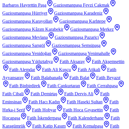
Barbaros Hayrettin Paşa
Gaziosmanpaşa Fevzi Çakmak
Gaziosmanpaşa Hürriyet
Gaziosmanpaşa Karadeniz
Gaziosmanpaşa Karayolları
Gaziosmanpaşa Karlıtepe
Gaziosmanpaşa Kâzım Karabekir
Gaziosmanpaşa Merkez
Gaziosmanpaşa Mevlana
Gaziosmanpaşa Pazariçi
Gaziosmanpaşa Sarıgöl
Gaziosmanpaşa Şemsipaşa
Gaziosmanpaşa Yenidoğan
Gaziosmanpaşa Yenimahalle
Gaziosmanpaşa Yıldıztabya
Fatih Aksaray
Fatih Akşemsettin
Fatih Alemdar
Fatih Ali Kuşçu
Fatih Atikali
Fatih
Ayvansaray
Fatih Balabanağa
Fatih Balat
Fatih Beyazıt
Fatih Binbirdirek
Fatih Cankurtaran
Fatih Cerrahpaşa
Fatih Cibali
Fatih Demirtaş
Fatih Derviş Ali
Fatih
Eminsinan
Fatih Hacı Kadın
Fatih Haseki Sultan
Fatih
Hırka-i Şerif
Fatih Hobyar
Fatih Hoca Gıyasettin
Fatih
Hocapaşa
Fatih İskenderpaşa
Fatih Kalenderhane
Fatih
Karagümrük
Fatih Katip Kasım
Fatih Kemalpaşa
Fatih