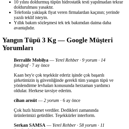
10 yılını doldurmuş tüpün hidrostatik testi yapılmadan tekrar
doldurulması yasaktır.
Telefonla yaklaşık fiyat veren firmalardan kaçının; yerinde
yazılı teklif isteyin.
Yıllık bakım sözleşmesi tek tek bakımdan daima daha
avantajlıdır.
Yangın Tüpü 3 Kg — Google Müşteri
Yorumları
Berralife Mobilya
—
Yerel Rehber · 9 yorum · 14
fotoğraf
· 7 ay önce
Kaan bey'e çok teşekkür ederiz işinde çok başarılı
şirketimizin iş güvenliğinde gerekli tüm yangın tüpü ve
yönlendirme levhaları konusunda herzaman yardımcı
oldular. Herkese tavsiye ederim.
cihan arısüt
—
2 yorum
· 6 ay önce
Çok hızlı hizmet verdiler. Dedikleri zamanında
ürünlerimizi getirdiler. Teşekkürler interform.
Serkan SAMSA
—
Yerel Rehber · 58 yorum · 11