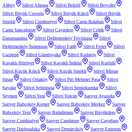
Alibey
Silivri Alipaşa
Silivri Bekirli
Silivri Beyciler
Silivri Büyük Çavuşlu
Silivri Büyük Kılıçlı
Silivri Büyük
Sinekli
Silivri Cumhuriyet
Silivri Çanta Balaban
Silivri
Çanta Sancaktepe
Silivri Çayırdere
Silivri Çeltik
Silivri
Danamandıra
Silivri Değirmenköy Fevzipaşa
Silivri
Değirmenköy İsmetpaşa
Silivri Fatih
Silivri Fener
Silivri
Gazitepe
Silivri Gümüşyaka
Silivri Kadıköy
Silivri
Kavaklı Hürriyet
Silivri Kavaklı İstiklal
Silivri Kurfallı
Silivri Küçük Kılıçlı
Silivri Küçük Sinekli
Silivri Mimar
Sinan
Silivri Ortaköy
Silivri Piri Mehmet Paşa
Silivri
Sayalar
Silivri Selimpaşa
Silivri Semizkumlar
Silivri
Seymen
Silivri Yeni
Silivri Yolçatı
Sarıyer Ayazağa
Sarıyer Bahçeköy Kemer
Sarıyer Bahçeköy Merkez
Sarıyer
Bahçeköy Yeni
Sarıyer Baltalimanı
Sarıyer Büyükdere
Sarıyer Cumhuriyet
Sarıyer Çamlıtepe
Sarıyer Çayırbaşı
Sarıyer Darüşşafaka
Sarıyer Demirciköy
Sarıyer Emirgan