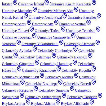
İnkılap
Ümraniye İstiklal
Ümraniye Kâzım Karabekir
Ümraniye Madenler
Ümraniye Mehmet Akif
Ümraniye
Namık Kemal
Ümraniye Necip Fazıl
Ümraniye Parseller
Ümraniye Saray
Ümraniye Site
Ümraniye Şerifali
Ümraniye Tantavi
Ümraniye Tatlısu
Ümraniye Tepeüstü
Ümraniye Topağacı
Ümraniye Yamanevler
Ümraniye
Yenişehir
Ümraniye Yukarıdudullu
Çekmeköy Alemdağ
Çekmeköy Aydınlar
Çekmeköy Cumhuriyet
Çekmeköy
Çamlık
Çekmeköy Çatalmeşe
Çekmeköy Ekşioğlu
Çekmeköy Güngören
Çekmeköy Hamidiye
Çekmeköy
Hüseyinli
Çekmeköy Kirazlıdere
Çekmeköy Koçullu
Çekmeköy Mehmet Akif
Çekmeköy Merkez
Çekmeköy
Mimarsinan
Çekmeköy Nişantepe
Çekmeköy Ömerli
Çekmeköy Reşadiye
Çekmeköy Sırapınar
Çekmeköy
Soğukpınar
Çekmeköy Sultançiftliği
Çekmeköy Taşdelen
Beykoz Acarlar
Beykoz Akbaba
Beykoz Alibahadır