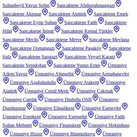
Sultanbeyli Yavuz Selim
Sancaktepe Abdurrahmangazi
Sancaktepe Akpınar
Sancaktepe Atatürk
Sancaktepe Emek
Sancaktepe Eyüp Sultan
Sancaktepe Fatih
Sancaktepe
Hilal
Sancaktepe İnönü
Sancaktepe Kemal Türkler
Sancaktepe Meclis
Sancaktepe Merve
Sancaktepe Mevlana
Sancaktepe Osmangazi
Sancaktepe Paşaköy
Sancaktepe
Safa
Sancaktepe Sarıgazi
Sancaktepe Veysel Karani
Sancaktepe Yenidoğan
Sancaktepe Yunus Emre
Ümraniye
Adem Yavuz
Ümraniye Altınşehir
Ümraniye Armağanevler
Ümraniye Aşağıdudullu
Ümraniye Atakent
Ümraniye
Atatürk
Ümraniye Cemil Meriç
Ümraniye Çakmak
Ümraniye Çamlık
Ümraniye Dudullu OSB
Ümraniye
Dumlupınar
Ümraniye Elmalıkent
Ümraniye Esenevler
Ümraniye Esenkent
Ümraniye Esenşehir
Ümraniye Fatih
Sultan Mehmet
Ümraniye Finanskent
Ümraniye Hekimbaşı
Ümraniye Huzur
Ümraniye Ihlamurkuyu
Ümraniye