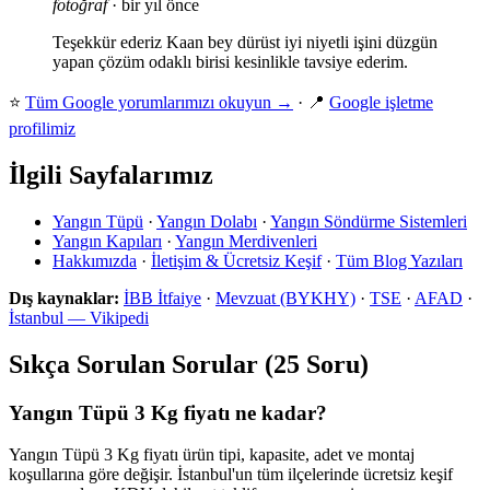
fotoğraf
· bir yıl önce
Teşekkür ederiz Kaan bey dürüst iyi niyetli işini düzgün
yapan çözüm odaklı birisi kesinlikle tavsiye ederim.
⭐
Tüm Google yorumlarımızı okuyun →
· 📍
Google işletme
profilimiz
İlgili Sayfalarımız
Yangın Tüpü
·
Yangın Dolabı
·
Yangın Söndürme Sistemleri
Yangın Kapıları
·
Yangın Merdivenleri
Hakkımızda
·
İletişim & Ücretsiz Keşif
·
Tüm Blog Yazıları
Dış kaynaklar:
İBB İtfaiye
·
Mevzuat (BYKHY)
·
TSE
·
AFAD
·
İstanbul — Vikipedi
Sıkça Sorulan Sorular (25 Soru)
Yangın Tüpü 3 Kg fiyatı ne kadar?
Yangın Tüpü 3 Kg fiyatı ürün tipi, kapasite, adet ve montaj
koşullarına göre değişir. İstanbul'un tüm ilçelerinde ücretsiz keşif