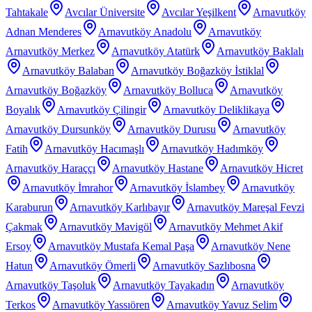
Tahtakale
Avcılar Üniversite
Avcılar Yeşilkent
Arnavutköy
Adnan Menderes
Arnavutköy Anadolu
Arnavutköy
Arnavutköy Merkez
Arnavutköy Atatürk
Arnavutköy Baklalı
Arnavutköy Balaban
Arnavutköy Boğazköy İstiklal
Arnavutköy Boğazköy
Arnavutköy Bolluca
Arnavutköy
Boyalık
Arnavutköy Çilingir
Arnavutköy Deliklikaya
Arnavutköy Dursunköy
Arnavutköy Durusu
Arnavutköy
Fatih
Arnavutköy Hacımaşlı
Arnavutköy Hadımköy
Arnavutköy Haraççı
Arnavutköy Hastane
Arnavutköy Hicret
Arnavutköy İmrahor
Arnavutköy İslambey
Arnavutköy
Karaburun
Arnavutköy Karlıbayır
Arnavutköy Mareşal Fevzi
Çakmak
Arnavutköy Mavigöl
Arnavutköy Mehmet Akif
Ersoy
Arnavutköy Mustafa Kemal Paşa
Arnavutköy Nene
Hatun
Arnavutköy Ömerli
Arnavutköy Sazlıbosna
Arnavutköy Taşoluk
Arnavutköy Tayakadın
Arnavutköy
Terkos
Arnavutköy Yassıören
Arnavutköy Yavuz Selim