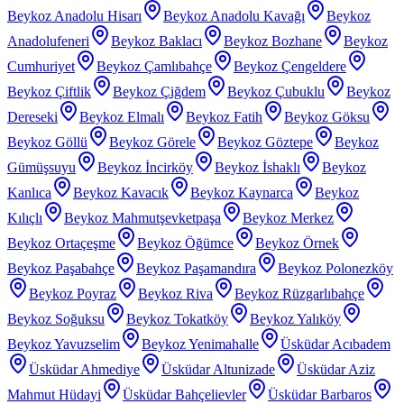
Beykoz Anadolu Hisarı
Beykoz Anadolu Kavağı
Beykoz
Anadolufeneri
Beykoz Baklacı
Beykoz Bozhane
Beykoz
Cumhuriyet
Beykoz Çamlıbahçe
Beykoz Çengeldere
Beykoz Çiftlik
Beykoz Çiğdem
Beykoz Çubuklu
Beykoz
Dereseki
Beykoz Elmalı
Beykoz Fatih
Beykoz Göksu
Beykoz Göllü
Beykoz Görele
Beykoz Göztepe
Beykoz
Gümüşsuyu
Beykoz İncirköy
Beykoz İshaklı
Beykoz
Kanlıca
Beykoz Kavacık
Beykoz Kaynarca
Beykoz
Kılıçlı
Beykoz Mahmutşevketpaşa
Beykoz Merkez
Beykoz Ortaçeşme
Beykoz Öğümce
Beykoz Örnek
Beykoz Paşabahçe
Beykoz Paşamandıra
Beykoz Polonezköy
Beykoz Poyraz
Beykoz Riva
Beykoz Rüzgarlıbahçe
Beykoz Soğuksu
Beykoz Tokatköy
Beykoz Yalıköy
Beykoz Yavuzselim
Beykoz Yenimahalle
Üsküdar Acıbadem
Üsküdar Ahmediye
Üsküdar Altunizade
Üsküdar Aziz
Mahmut Hüdayi
Üsküdar Bahçelievler
Üsküdar Barbaros