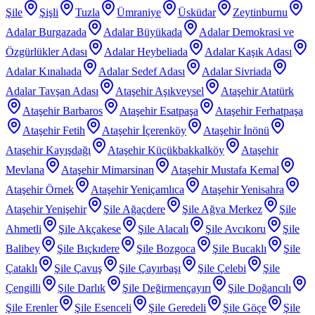
Şile
Şişli
Tuzla
Ümraniye
Üsküdar
Zeytinburnu
Adalar Burgazada
Adalar Büyükada
Adalar Demokrasi ve
Özgürlükler Adası
Adalar Heybeliada
Adalar Kaşık Adası
Adalar Kınalıada
Adalar Sedef Adası
Adalar Sivriada
Adalar Tavşan Adası
Ataşehir Aşıkveysel
Ataşehir Atatürk
Ataşehir Barbaros
Ataşehir Esatpaşa
Ataşehir Ferhatpaşa
Ataşehir Fetih
Ataşehir İçerenköy
Ataşehir İnönü
Ataşehir Kayışdağı
Ataşehir Küçükbakkalköy
Ataşehir
Mevlana
Ataşehir Mimarsinan
Ataşehir Mustafa Kemal
Ataşehir Örnek
Ataşehir Yeniçamlıca
Ataşehir Yenisahra
Ataşehir Yenişehir
Şile Ağaçdere
Şile Ağva Merkez
Şile
Ahmetli
Şile Akçakese
Şile Alacalı
Şile Avcıkoru
Şile
Balibey
Şile Bıçkıdere
Şile Bozgoca
Şile Bucaklı
Şile
Çataklı
Şile Çavuş
Şile Çayırbaşı
Şile Çelebi
Şile
Çengilli
Şile Darlık
Şile Değirmençayırı
Şile Doğancılı
Şile Erenler
Şile Esenceli
Şile Geredeli
Şile Göçe
Şile