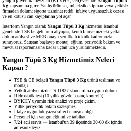
yangın güvenlik mevzuatı (BYKHY) çerçevesinde
Yangın Tüpü 3
Kg
kapsamına girer. Yanlış ürün seçimi, eksik ekipman veya yetkisiz
firmadan dolum; sigorta tazminat reddi, itfaiye uygunsuzluk cezası
ve en kötüsü can kayıplarına yol açar.
İnterform Yangın olarak
Yangın Tüpü 3 Kg
hizmetini İstanbul
genelinde TSE belgeli ürün altyapısı, kendi bünyemizdeki yetkili
dolum atölyesi ve MEB onaylı sertifikalı teknik kadromuzla
sunuyoruz. Satıştan başlayıp montaj, eğitim, periyodik bakım ve
mevzuat raporlamasına kadar uçtan uca yürütülmektedir.
Yangın Tüpü 3 Kg Hizmetimiz Neleri
Kapsar?
TSE & CE belgeli
Yangın Tüpü 3 Kg
ürünü teslimatı ve
montajı
Yetkili atölyemizde TS 11827 standardına uygun dolum
Hidrostatik test (10 yıllık gövde basınç kontrolü)
BYKHY uyumlu risk analizi ve proje çizimi
Yıllık periyodik bakım sözleşmesi
İtfaiye uygunluk yazısı süreci danışmanlığı
Personel için yangın eğitimi ve tatbikat
7/24 acil servis — İstanbul'un 39 ilçesinde 30-60 dk içinde
adresinizdeyiz