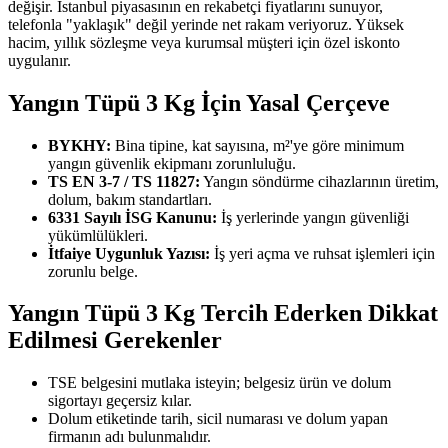
değişir. İstanbul piyasasının en rekabetçi fiyatlarını sunuyor,
telefonla "yaklaşık" değil yerinde net rakam veriyoruz. Yüksek
hacim, yıllık sözleşme veya kurumsal müşteri için özel iskonto
uygulanır.
Yangın Tüpü 3 Kg İçin Yasal Çerçeve
BYKHY:
Bina tipine, kat sayısına, m²'ye göre minimum
yangın güvenlik ekipmanı zorunluluğu.
TS EN 3-7 / TS 11827:
Yangın söndürme cihazlarının üretim,
dolum, bakım standartları.
6331 Sayılı İSG Kanunu:
İş yerlerinde yangın güvenliği
yükümlülükleri.
İtfaiye Uygunluk Yazısı:
İş yeri açma ve ruhsat işlemleri için
zorunlu belge.
Yangın Tüpü 3 Kg Tercih Ederken Dikkat
Edilmesi Gerekenler
TSE belgesini mutlaka isteyin; belgesiz ürün ve dolum
sigortayı geçersiz kılar.
Dolum etiketinde tarih, sicil numarası ve dolum yapan
firmanın adı bulunmalıdır.