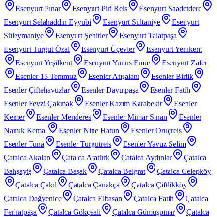
Esenyurt Pınar
Esenyurt Piri Reis
Esenyurt Saadetdere
Esenyurt Selahaddin Eyyubi
Esenyurt Sultaniye
Esenyurt
Süleymaniye
Esenyurt Şehitler
Esenyurt Talatpaşa
Esenyurt Turgut Özal
Esenyurt Üçevler
Esenyurt Yenikent
Esenyurt Yeşilkent
Esenyurt Yunus Emre
Esenyurt Zafer
Esenler 15 Temmuz
Esenler Atışalanı
Esenler Birlik
Esenler Çiftehavuzlar
Esenler Davutpaşa
Esenler Fatih
Esenler Fevzi Çakmak
Esenler Kazım Karabekir
Esenler
Kemer
Esenler Menderes
Esenler Mimar Sinan
Esenler
Namık Kemal
Esenler Nine Hatun
Esenler Oruçreis
Esenler Tuna
Esenler Turgutreis
Esenler Yavuz Selim
Çatalca Akalan
Çatalca Atatürk
Çatalca Aydınlar
Çatalca
Bahşayiş
Çatalca Başak
Çatalca Belgrat
Çatalca Celepköy
Çatalca Çakıl
Çatalca Çanakça
Çatalca Çiftlikköy
Çatalca Dağyenice
Çatalca Elbasan
Çatalca Fatih
Çatalca
Ferhatpaşa
Çatalca Gökçeali
Çatalca Gümüşpınar
Çatalca