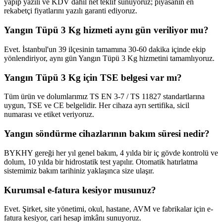
yapıp yazılı ve KDV dahil net teklif sunuyoruz; piyasanın en
rekabetçi fiyatlarını yazılı garanti ediyoruz.
Yangın Tüpü 3 Kg hizmeti aynı gün veriliyor mu?
Evet. İstanbul'un 39 ilçesinin tamamına 30-60 dakika içinde ekip
yönlendiriyor, aynı gün Yangın Tüpü 3 Kg hizmetini tamamlıyoruz.
Yangın Tüpü 3 Kg için TSE belgesi var mı?
Tüm ürün ve dolumlarımız TS EN 3-7 / TS 11827 standartlarına
uygun, TSE ve CE belgelidir. Her cihaza ayrı sertifika, sicil
numarası ve etiket veriyoruz.
Yangın söndürme cihazlarının bakım süresi nedir?
BYKHY gereği her yıl genel bakım, 4 yılda bir iç gövde kontrolü ve
dolum, 10 yılda bir hidrostatik test yapılır. Otomatik hatırlatma
sistemimiz bakım tarihiniz yaklaşınca size ulaşır.
Kurumsal e-fatura kesiyor musunuz?
Evet. Şirket, site yönetimi, okul, hastane, AVM ve fabrikalar için e-
fatura kesiyor, cari hesap imkânı sunuyoruz.