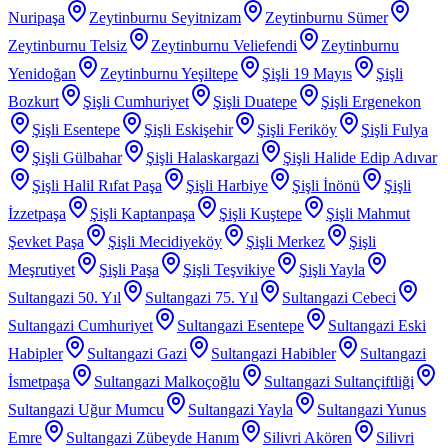
Nuripaşa
Zeytinburnu Seyitnizam
Zeytinburnu Sümer
Zeytinburnu Telsiz
Zeytinburnu Veliefendi
Zeytinburnu
Yenidoğan
Zeytinburnu Yeşiltepe
Şişli 19 Mayıs
Şişli
Bozkurt
Şişli Cumhuriyet
Şişli Duatepe
Şişli Ergenekon
Şişli Esentepe
Şişli Eskişehir
Şişli Feriköy
Şişli Fulya
Şişli Gülbahar
Şişli Halaskargazi
Şişli Halide Edip Adıvar
Şişli Halil Rıfat Paşa
Şişli Harbiye
Şişli İnönü
Şişli
İzzetpaşa
Şişli Kaptanpaşa
Şişli Kuştepe
Şişli Mahmut
Şevket Paşa
Şişli Mecidiyeköy
Şişli Merkez
Şişli
Meşrutiyet
Şişli Paşa
Şişli Teşvikiye
Şişli Yayla
Sultangazi 50. Yıl
Sultangazi 75. Yıl
Sultangazi Cebeci
Sultangazi Cumhuriyet
Sultangazi Esentepe
Sultangazi Eski
Habipler
Sultangazi Gazi
Sultangazi Habibler
Sultangazi
İsmetpaşa
Sultangazi Malkoçoğlu
Sultangazi Sultançiftliği
Sultangazi Uğur Mumcu
Sultangazi Yayla
Sultangazi Yunus
Emre
Sultangazi Zübeyde Hanım
Silivri Akören
Silivri