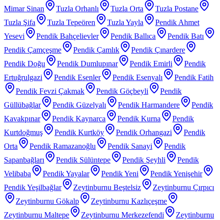
Mimar Sinan
Tuzla Orhanlı
Tuzla Orta
Tuzla Postane
Tuzla Şifa
Tuzla Tepeören
Tuzla Yayla
Pendik Ahmet
Yesevi
Pendik Bahçelievler
Pendik Ballıca
Pendik Batı
Pendik Çamçeşme
Pendik Çamlık
Pendik Çınardere
Pendik Doğu
Pendik Dumlupınar
Pendik Emirli
Pendik
Ertuğrulgazi
Pendik Esenler
Pendik Esenyalı
Pendik Fatih
Pendik Fevzi Çakmak
Pendik Göçbeyli
Pendik
Güllübağlar
Pendik Güzelyalı
Pendik Harmandere
Pendik
Kavakpınar
Pendik Kaynarca
Pendik Kurna
Pendik
Kurtdoğmuş
Pendik Kurtköy
Pendik Orhangazi
Pendik
Orta
Pendik Ramazanoğlu
Pendik Sanayi
Pendik
Sapanbağları
Pendik Sülüntepe
Pendik Şeyhli
Pendik
Velibaba
Pendik Yayalar
Pendik Yeni
Pendik Yenişehir
Pendik Yeşilbağlar
Zeytinburnu Beştelsiz
Zeytinburnu Çırpıcı
Zeytinburnu Gökalp
Zeytinburnu Kazlıçeşme
Zeytinburnu Maltepe
Zeytinburnu Merkezefendi
Zeytinburnu