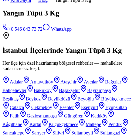
Ana Sayfa
Blog
Yangın Tüpü 3 Kg
Yangın Tüpü 3 Kg
0 546 843 73 72
WhatsApp
İstanbul İlçelerinde
Yangın Tüpü 3 Kg
Her ilçe için özel hazırlanmış bölgesel rehberler — mahallelere
kadar ücretsiz keşif.
Adalar
Arnavutköy
Ataşehir
Avcılar
Bağcılar
Bahçelievler
Bakırköy
Başakşehir
Bayrampaşa
Beşiktaş
Beykoz
Beylikdüzü
Beyoğlu
Büyükçekmece
Çatalca
Çekmeköy
Esenler
Esenyurt
Eyüpsultan
Fatih
Gaziosmanpaşa
Güngören
Kadıköy
Kâğıthane
Kartal
Küçükçekmece
Maltepe
Pendik
Sancaktepe
Sarıyer
Silivri
Sultanbeyli
Sultangazi