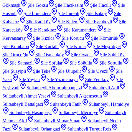
Gökmaşlı
Şile Göksu
Şile Hacıkasım
Şile Hacıllı
Şile
Hasanlı
Şile İmrendere
Şile İmrenli
Şile İsaköy
Şile
Kabakoz
Şile Kadıköy
Şile Kalem
Şile Karabeyli
Şile
Karacaköy
Şile Karakiraz
Şile Karamandere
Şile
Kervansaray
Şile Kızılca
Şile Korucu
Şile Kömürlük
Şile Kumbaba
Şile Kurfallı
Şile Kurna
Şile Meşrutiyet
Şile Oruçoğlu
Şile Osmanköy
Şile Ovacık
Şile Sahilköy
Şile Satmazlı
Şile Sofular
Şile Soğullu
Şile Sortullu
Şile Şuayipli
Şile Teke
Şile Ulupelit
Şile Üvezli
Şile
Yaka
Şile Yaylalı
Şile Yazımanayır
Şile Yeniköy
Şile
Yeşilvadi
Sultanbeyli Abdurrahmangazi
Sultanbeyli Adil
Sultanbeyli Ahmet Yesevi
Sultanbeyli Akşemsettin
Sultanbeyli Battalgazi
Sultanbeyli Fatih
Sultanbeyli Hamidiye
Sultanbeyli Hasanpaşa
Sultanbeyli Mecidiye
Sultanbeyli
Mehmet Akif
Sultanbeyli Mimar Sinan
Sultanbeyli Necip
Fazıl
Sultanbeyli Orhangazi
Sultanbeyli Turgut Reis