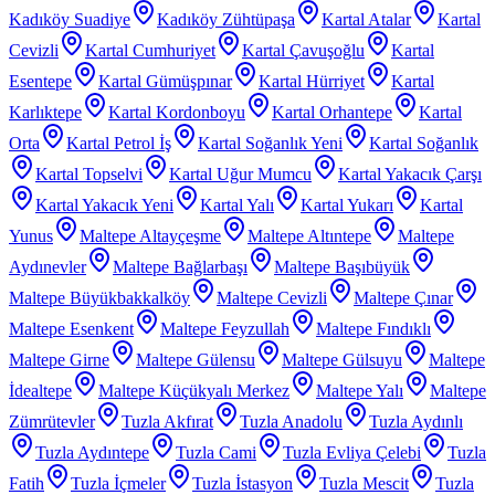
Kadıköy Suadiye
Kadıköy Zühtüpaşa
Kartal Atalar
Kartal
Cevizli
Kartal Cumhuriyet
Kartal Çavuşoğlu
Kartal
Esentepe
Kartal Gümüşpınar
Kartal Hürriyet
Kartal
Karlıktepe
Kartal Kordonboyu
Kartal Orhantepe
Kartal
Orta
Kartal Petrol İş
Kartal Soğanlık Yeni
Kartal Soğanlık
Kartal Topselvi
Kartal Uğur Mumcu
Kartal Yakacık Çarşı
Kartal Yakacık Yeni
Kartal Yalı
Kartal Yukarı
Kartal
Yunus
Maltepe Altayçeşme
Maltepe Altıntepe
Maltepe
Aydınevler
Maltepe Bağlarbaşı
Maltepe Başıbüyük
Maltepe Büyükbakkalköy
Maltepe Cevizli
Maltepe Çınar
Maltepe Esenkent
Maltepe Feyzullah
Maltepe Fındıklı
Maltepe Girne
Maltepe Gülensu
Maltepe Gülsuyu
Maltepe
İdealtepe
Maltepe Küçükyalı Merkez
Maltepe Yalı
Maltepe
Zümrütevler
Tuzla Akfırat
Tuzla Anadolu
Tuzla Aydınlı
Tuzla Aydıntepe
Tuzla Cami
Tuzla Evliya Çelebi
Tuzla
Fatih
Tuzla İçmeler
Tuzla İstasyon
Tuzla Mescit
Tuzla