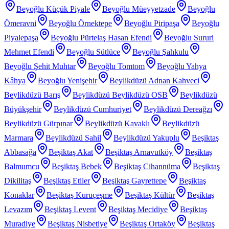
Beyoğlu Küçük Piyale
Beyoğlu Müeyyetzade
Beyoğlu
Ömeravni
Beyoğlu Örnektepe
Beyoğlu Piripaşa
Beyoğlu
Piyalepaşa
Beyoğlu Pürtelaş Hasan Efendi
Beyoğlu Sururi
Mehmet Efendi
Beyoğlu Sütlüce
Beyoğlu Şahkulu
Beyoğlu Şehit Muhtar
Beyoğlu Tomtom
Beyoğlu Yahya
Kâhya
Beyoğlu Yenişehir
Beylikdüzü Adnan Kahveci
Beylikdüzü Barış
Beylikdüzü Beylikdüzü OSB
Beylikdüzü
Büyükşehir
Beylikdüzü Cumhuriyet
Beylikdüzü Dereağzı
Beylikdüzü Gürpınar
Beylikdüzü Kavaklı
Beylikdüzü
Marmara
Beylikdüzü Sahil
Beylikdüzü Yakuplu
Beşiktaş
Abbasağa
Beşiktaş Akat
Beşiktaş Arnavutköy
Beşiktaş
Balmumcu
Beşiktaş Bebek
Beşiktaş Cihannüma
Beşiktaş
Dikilitaş
Beşiktaş Etiler
Beşiktaş Gayrettepe
Beşiktaş
Konaklar
Beşiktaş Kuruçeşme
Beşiktaş Kültür
Beşiktaş
Levazım
Beşiktaş Levent
Beşiktaş Mecidiye
Beşiktaş
Muradiye
Beşiktaş Nisbetiye
Beşiktaş Ortaköy
Beşiktaş