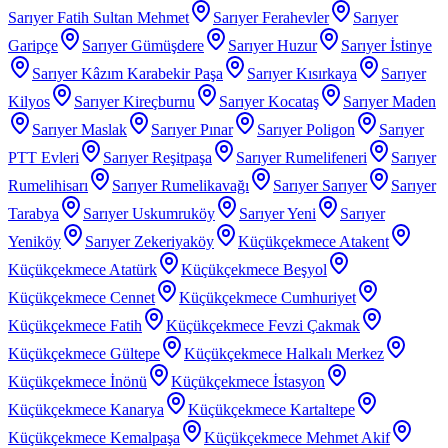
Sarıyer Fatih Sultan Mehmet
Sarıyer Ferahevler
Sarıyer
Garipçe
Sarıyer Gümüşdere
Sarıyer Huzur
Sarıyer İstinye
Sarıyer Kâzım Karabekir Paşa
Sarıyer Kısırkaya
Sarıyer
Kilyos
Sarıyer Kireçburnu
Sarıyer Kocataş
Sarıyer Maden
Sarıyer Maslak
Sarıyer Pınar
Sarıyer Poligon
Sarıyer
PTT Evleri
Sarıyer Reşitpaşa
Sarıyer Rumelifeneri
Sarıyer
Rumelihisarı
Sarıyer Rumelikavağı
Sarıyer Sarıyer
Sarıyer
Tarabya
Sarıyer Uskumruköy
Sarıyer Yeni
Sarıyer
Yeniköy
Sarıyer Zekeriyaköy
Küçükçekmece Atakent
Küçükçekmece Atatürk
Küçükçekmece Beşyol
Küçükçekmece Cennet
Küçükçekmece Cumhuriyet
Küçükçekmece Fatih
Küçükçekmece Fevzi Çakmak
Küçükçekmece Gültepe
Küçükçekmece Halkalı Merkez
Küçükçekmece İnönü
Küçükçekmece İstasyon
Küçükçekmece Kanarya
Küçükçekmece Kartaltepe
Küçükçekmece Kemalpaşa
Küçükçekmece Mehmet Akif