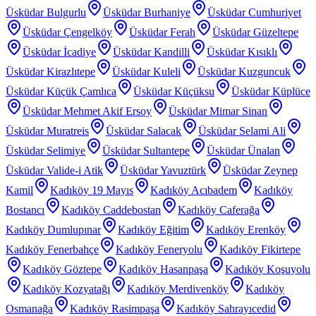
Üsküdar Bulgurlu
Üsküdar Burhaniye
Üsküdar Cumhuriyet
Üsküdar Çengelköy
Üsküdar Ferah
Üsküdar Güzeltepe
Üsküdar İcadiye
Üsküdar Kandilli
Üsküdar Kısıklı
Üsküdar Kirazlıtepe
Üsküdar Kuleli
Üsküdar Kuzguncuk
Üsküdar Küçük Çamlıca
Üsküdar Küçüksu
Üsküdar Küplüce
Üsküdar Mehmet Akif Ersoy
Üsküdar Mimar Sinan
Üsküdar Muratreis
Üsküdar Salacak
Üsküdar Selami Ali
Üsküdar Selimiye
Üsküdar Sultantepe
Üsküdar Ünalan
Üsküdar Valide-i Atik
Üsküdar Yavuztürk
Üsküdar Zeynep
Kamil
Kadıköy 19 Mayıs
Kadıköy Acıbadem
Kadıköy
Bostancı
Kadıköy Caddebostan
Kadıköy Caferağa
Kadıköy Dumlupınar
Kadıköy Eğitim
Kadıköy Erenköy
Kadıköy Fenerbahçe
Kadıköy Feneryolu
Kadıköy Fikirtepe
Kadıköy Göztepe
Kadıköy Hasanpaşa
Kadıköy Koşuyolu
Kadıköy Kozyatağı
Kadıköy Merdivenköy
Kadıköy
Osmanağa
Kadıköy Rasimpaşa
Kadıköy Sahrayıcedid