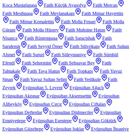
Koca Mustafapaşa
Fatih Küçük Ayasofya
Fatih Mercan
Fatih Mesihpaşa
Fatih Mevlanakapı
Fatih Mimar Hayrettin
Fatih Mimar Kemalettin
Fatih Molla Fenari
Fatih Molla
Gürani
Fatih Molla Hüsrev
Fatih Muhsine Hatun
Fatih
Nişanca
Fatih Rüstempaşa
Fatih Saraçishak
Fatih
Sarıdemir
Fatih Seyyid Ömer
Fatih Silivrikapı
Fatih Sultan
Ahmet
Fatih Sururi
Fatih Süleymaniye
Fatih Sümbül
Efendi
Fatih Şehremini
Fatih Şehsuvar Bey
Fatih
Tahtakale
Fatih Taya Hatun
Fatih Topkapı
Fatih Yavuz
Sinan
Fatih Yavuz Sultan Selim
Fatih Yedikule
Fatih
Zeyrek
Eyüpsultan 5. Levent
Eyüpsultan Ağaçlı
Eyüpsultan Akpınar
Eyüpsultan Akşemsettin
Eyüpsultan
Alibeyköy
Eyüpsultan Çırçır
Eyüpsultan Çiftalan
Eyüpsultan Defterdar
Eyüpsultan Düğmeciler
Eyüpsultan
Emniyettepe
Eyüpsultan Esentepe
Eyüpsultan Göktürk
Eyüpsultan Güzeltepe
Eyüpsultan Işıklar
Eyüpsultan İhsaniye