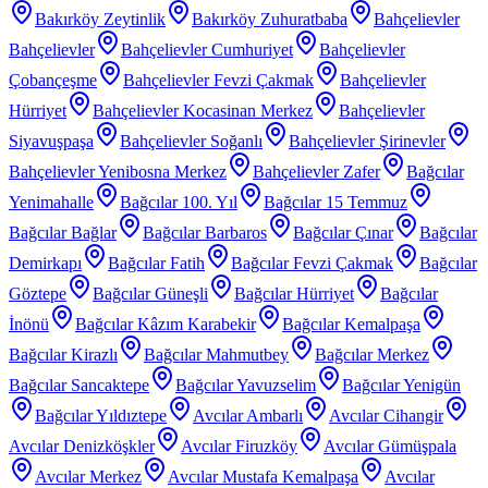
Bakırköy Zeytinlik
Bakırköy Zuhuratbaba
Bahçelievler
Bahçelievler
Bahçelievler Cumhuriyet
Bahçelievler
Çobançeşme
Bahçelievler Fevzi Çakmak
Bahçelievler
Hürriyet
Bahçelievler Kocasinan Merkez
Bahçelievler
Siyavuşpaşa
Bahçelievler Soğanlı
Bahçelievler Şirinevler
Bahçelievler Yenibosna Merkez
Bahçelievler Zafer
Bağcılar
Yenimahalle
Bağcılar 100. Yıl
Bağcılar 15 Temmuz
Bağcılar Bağlar
Bağcılar Barbaros
Bağcılar Çınar
Bağcılar
Demirkapı
Bağcılar Fatih
Bağcılar Fevzi Çakmak
Bağcılar
Göztepe
Bağcılar Güneşli
Bağcılar Hürriyet
Bağcılar
İnönü
Bağcılar Kâzım Karabekir
Bağcılar Kemalpaşa
Bağcılar Kirazlı
Bağcılar Mahmutbey
Bağcılar Merkez
Bağcılar Sancaktepe
Bağcılar Yavuzselim
Bağcılar Yenigün
Bağcılar Yıldıztepe
Avcılar Ambarlı
Avcılar Cihangir
Avcılar Denizköşkler
Avcılar Firuzköy
Avcılar Gümüşpala
Avcılar Merkez
Avcılar Mustafa Kemalpaşa
Avcılar