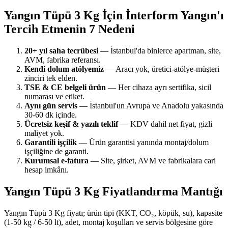
Yangın Tüpü 3 Kg İçin İnterform Yangın'ı
Tercih Etmenin 7 Nedeni
20+ yıl saha tecrübesi
— İstanbul'da binlerce apartman, site,
AVM, fabrika referansı.
Kendi dolum atölyemiz
— Aracı yok, üretici-atölye-müşteri
zinciri tek elden.
TSE & CE belgeli ürün
— Her cihaza ayrı sertifika, sicil
numarası ve etiket.
Aynı gün servis
— İstanbul'un Avrupa ve Anadolu yakasında
30-60 dk içinde.
Ücretsiz keşif & yazılı teklif
— KDV dahil net fiyat, gizli
maliyet yok.
Garantili işçilik
— Ürün garantisi yanında montaj/dolum
işçiliğine de garanti.
Kurumsal e-fatura
— Site, şirket, AVM ve fabrikalara cari
hesap imkânı.
Yangın Tüpü 3 Kg Fiyatlandırma Mantığı
Yangın Tüpü 3 Kg fiyatı; ürün tipi (KKT, CO₂, köpük, su), kapasite
(1-50 kg / 6-50 lt), adet, montaj koşulları ve servis bölgesine göre