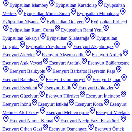
Eyüpsultan İslambey
Eyüpsultan Karadolap
Eyüpsultan
Merkez
Eyüpsultan Mimar Sinan
Eyüpsultan Mithatpaşa
Eyüpsultan Nişanca
Eyüpsultan Odayeri
Eyüpsultan Pirinççi
Eyüpsultan Rami Cuma
Eyüpsultan Rami Yeni
Eyüpsultan Sakarya
Eyüpsultan Silahtarağa
Eyüpsultan
Topçular
Eyüpsultan Yeşilpınar
Esenyurt Akçaburgaz
Esenyurt Akevler
Esenyurt Akşemseddin
Esenyurt Ardıçlı
Esenyurt Aşık Veysel
Esenyurt Atatürk
Esenyurt Bağlarçeşme
Esenyurt Balıkyolu
Esenyurt Barbaros Hayrettin Paşa
Esenyurt Battalgazi
Esenyurt Cumhuriyet
Esenyurt Çınar
Esenyurt Esenkent
Esenyurt Fatih
Esenyurt Gökevler
Esenyurt Güzelyurt
Esenyurt Hürriyet
Esenyurt İncirtepe
Esenyurt İnönü
Esenyurt İstiklal
Esenyurt Koza
Esenyurt
Mehmet Akif Ersoy
Esenyurt Mehterçeşme
Esenyurt Mevlana
Esenyurt Namık Kemal
Esenyurt Necip Fazıl Kısakürek
Esenyurt Orhan Gazi
Esenyurt Osmangazi
Esenyurt Örnek