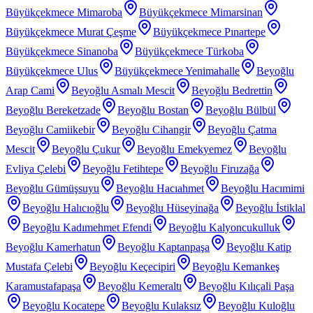
Büyükçekmece Mimaroba
Büyükçekmece Mimarsinan
Büyükçekmece Murat Çeşme
Büyükçekmece Pınartepe
Büyükçekmece Sinanoba
Büyükçekmece Türkoba
Büyükçekmece Ulus
Büyükçekmece Yenimahalle
Beyoğlu
Arap Cami
Beyoğlu Asmalı Mescit
Beyoğlu Bedrettin
Beyoğlu Bereketzade
Beyoğlu Bostan
Beyoğlu Bülbül
Beyoğlu Camiikebir
Beyoğlu Cihangir
Beyoğlu Çatma
Mescit
Beyoğlu Çukur
Beyoğlu Emekyemez
Beyoğlu
Evliya Çelebi
Beyoğlu Fetihtepe
Beyoğlu Firuzağa
Beyoğlu Gümüşsuyu
Beyoğlu Hacıahmet
Beyoğlu Hacımimi
Beyoğlu Halıcıoğlu
Beyoğlu Hüseyinağa
Beyoğlu İstiklal
Beyoğlu Kadımehmet Efendi
Beyoğlu Kalyoncukulluk
Beyoğlu Kamerhatun
Beyoğlu Kaptanpaşa
Beyoğlu Katip
Mustafa Çelebi
Beyoğlu Keçecipiri
Beyoğlu Kemankeş
Karamustafapaşa
Beyoğlu Kemeraltı
Beyoğlu Kılıçali Paşa
Beyoğlu Kocatepe
Beyoğlu Kulaksız
Beyoğlu Kuloğlu