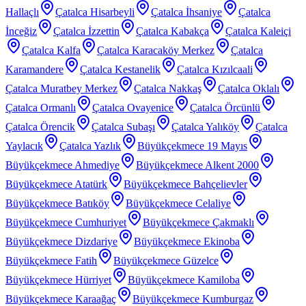
Hallaçlı
Çatalca Hisarbeyli
Çatalca İhsaniye
Çatalca
İnceğiz
Çatalca İzzettin
Çatalca Kabakça
Çatalca Kaleiçi
Çatalca Kalfa
Çatalca Karacaköy Merkez
Çatalca
Karamandere
Çatalca Kestanelik
Çatalca Kızılcaali
Çatalca Muratbey Merkez
Çatalca Nakkaş
Çatalca Oklalı
Çatalca Ormanlı
Çatalca Ovayenice
Çatalca Örcünlü
Çatalca Örencik
Çatalca Subaşı
Çatalca Yalıköy
Çatalca
Yaylacık
Çatalca Yazlık
Büyükçekmece 19 Mayıs
Büyükçekmece Ahmediye
Büyükçekmece Alkent 2000
Büyükçekmece Atatürk
Büyükçekmece Bahçelievler
Büyükçekmece Batıköy
Büyükçekmece Celaliye
Büyükçekmece Cumhuriyet
Büyükçekmece Çakmaklı
Büyükçekmece Dizdariye
Büyükçekmece Ekinoba
Büyükçekmece Fatih
Büyükçekmece Güzelce
Büyükçekmece Hürriyet
Büyükçekmece Kamiloba
Büyükçekmece Karaağaç
Büyükçekmece Kumburgaz