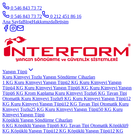
0 546 843 73 72
0 546 843 73 72
0 212 451 86 16
Ana Sayfa
Blog
Hakkımızda
İletişim
Yangın Tüpü
Kuru Kimyevi Tozlu Yangın Söndürme Cihazları
1 KG Kuru Kimyevi Yangın Tüpü
2 KG Kuru Kimyevi Yangın
Tüpü
4 KG Kuru Kimyevi Yangın Tüpü
6 KG Kuru Kimyevi Yangın
Tüpü
6 KG Krom Kaplama Kuru Kimyevi Tozlu
6 KG Tavan Tipi
Otomatik Kuru Kimyevi Tozlu
9 KG Kuru Kimyevi Yangın Tüpü
12
KG Kuru Kimyevi Yangın Tüpü
12 KG Tavan Tipi Otomatik Kuru
Kimyevi Tozlu
25 KG Kuru Kimyevi Yangın Tüpü
50 KG Kuru
Kimyevi Yangın Tüpü
Köpüklü Yangın Söndürme Cihazları
6 KG Köpüklü Yangın Tüpü
6 KG Tavan Tipi Otomatik Köpüklü
9
KG Köpüklü Yangın Tüpü
12 KG Köpüklü Yangın Tüpü
12 KG