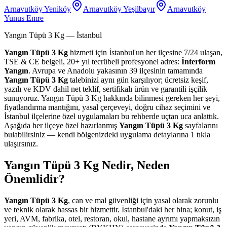
Arnavutköy Yeniköy
Arnavutköy Yeşilbayır
Arnavutköy
Yunus Emre
Yangın Tüpü 3 Kg
— İstanbul
Yangın Tüpü 3 Kg
hizmeti için İstanbul'un her ilçesine 7/24 ulaşan,
TSE & CE belgeli, 20+ yıl tecrübeli profesyonel adres:
İnterform
Yangın
. Avrupa ve Anadolu yakasının 39 ilçesinin tamamında
Yangın Tüpü 3 Kg
talebinizi aynı gün karşılıyor; ücretsiz keşif,
yazılı ve KDV dahil net teklif, sertifikalı ürün ve garantili işçilik
sunuyoruz. Yangın Tüpü 3 Kg hakkında bilinmesi gereken her şeyi,
fiyatlandırma mantığını, yasal çerçeveyi, doğru cihaz seçimini ve
İstanbul ilçelerine özel uygulamaları bu rehberde uçtan uca anlattık.
Aşağıda her ilçeye özel hazırlanmış
Yangın Tüpü 3 Kg
sayfalarını
bulabilirsiniz — kendi bölgenizdeki uygulama detaylarına 1 tıkla
ulaşırsınız.
Yangın Tüpü 3 Kg Nedir, Neden
Önemlidir?
Yangın Tüpü 3 Kg
, can ve mal güvenliği için yasal olarak zorunlu
ve teknik olarak hassas bir hizmettir. İstanbul'daki her bina; konut, iş
yeri, AVM, fabrika, otel, restoran, okul, hastane ayrımı yapmaksızın