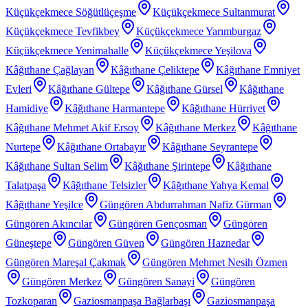
Küçükçekmece Söğütlüçeşme
Küçükçekmece Sultanmurat
Küçükçekmece Tevfikbey
Küçükçekmece Yarımburgaz
Küçükçekmece Yenimahalle
Küçükçekmece Yeşilova
Kâğıthane Çağlayan
Kâğıthane Çeliktepe
Kâğıthane Emniyet
Evleri
Kâğıthane Gültepe
Kâğıthane Gürsel
Kâğıthane
Hamidiye
Kâğıthane Harmantepe
Kâğıthane Hürriyet
Kâğıthane Mehmet Akif Ersoy
Kâğıthane Merkez
Kâğıthane
Nurtepe
Kâğıthane Ortabayır
Kâğıthane Seyrantepe
Kâğıthane Sultan Selim
Kâğıthane Şirintepe
Kâğıthane
Talatpaşa
Kâğıthane Telsizler
Kâğıthane Yahya Kemal
Kâğıthane Yeşilce
Güngören Abdurrahman Nafiz Gürman
Güngören Akıncılar
Güngören Gençosman
Güngören
Güneştepe
Güngören Güven
Güngören Haznedar
Güngören Mareşal Çakmak
Güngören Mehmet Nesih Özmen
Güngören Merkez
Güngören Sanayi
Güngören
Tozkoparan
Gaziosmanpaşa Bağlarbaşı
Gaziosmanpaşa