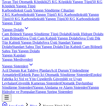
Tavan Tipi Otomatik Köpüklü
25 KG Köpüklü Yangın Tüpü
50 KG
Köpüklü Yangın Tüpü
Karbondioksit Gazlı Yangın Söndürme Cihazları
2 KG Karbondioksitli Yangın Tüpü
5 KG Karbondioksitli Yangın
Tüpü
10 KG Karbondioksitli Yangın Tüpü
30 KG Karbondioksitli
Yangın Tüpü
Yangın Dolabı
Cam Bölmeli Yangın Söndürme Tüpü Dolabı
Köpük Hidrant Dolabı
Cam Bölmeli
Sıva Üstü Cam Kabinli Yangın Dolabı
Sıva Üstü Dik
Tüp Kabinli Yangın Dolabı
Sıva Üstü Standart Yangın
Dolabı
Standart Sahra Tipi Yangın Dolabı
Tüp Kabinli Cam Bölmeli
Sahra Tipi Yangın Dolabı
Yangın Kapıları
Yangın Merdivenleri
Yangın Sistemleri
Acil Durum Kat Tahliye Planları
Acil Durum Yönlendirme
Armatürleri
Elektrik Pano İçi Otomatik Söndürme Sistemleri
Epoksi
Fabrika İçi Yol ve Yön Çizgileri
İş Güvenliği ve Uyarı
Levhaları
Güvenlik Kamerası Sistemleri
Otomatik Davlumbaz
Söndürme Sistemleri
Yangın Algılama ve Alarm Sistemleri
Yangın
Hidrofor ve Pompaları
Yangın Spring Sistemleri