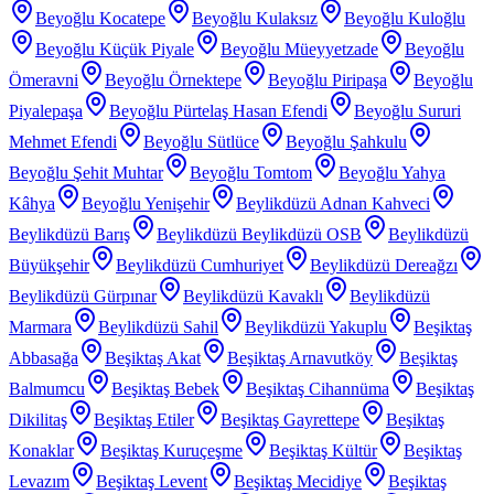
Beyoğlu Kocatepe
Beyoğlu Kulaksız
Beyoğlu Kuloğlu
Beyoğlu Küçük Piyale
Beyoğlu Müeyyetzade
Beyoğlu
Ömeravni
Beyoğlu Örnektepe
Beyoğlu Piripaşa
Beyoğlu
Piyalepaşa
Beyoğlu Pürtelaş Hasan Efendi
Beyoğlu Sururi
Mehmet Efendi
Beyoğlu Sütlüce
Beyoğlu Şahkulu
Beyoğlu Şehit Muhtar
Beyoğlu Tomtom
Beyoğlu Yahya
Kâhya
Beyoğlu Yenişehir
Beylikdüzü Adnan Kahveci
Beylikdüzü Barış
Beylikdüzü Beylikdüzü OSB
Beylikdüzü
Büyükşehir
Beylikdüzü Cumhuriyet
Beylikdüzü Dereağzı
Beylikdüzü Gürpınar
Beylikdüzü Kavaklı
Beylikdüzü
Marmara
Beylikdüzü Sahil
Beylikdüzü Yakuplu
Beşiktaş
Abbasağa
Beşiktaş Akat
Beşiktaş Arnavutköy
Beşiktaş
Balmumcu
Beşiktaş Bebek
Beşiktaş Cihannüma
Beşiktaş
Dikilitaş
Beşiktaş Etiler
Beşiktaş Gayrettepe
Beşiktaş
Konaklar
Beşiktaş Kuruçeşme
Beşiktaş Kültür
Beşiktaş
Levazım
Beşiktaş Levent
Beşiktaş Mecidiye
Beşiktaş