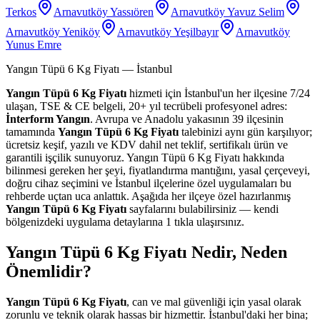
Terkos
Arnavutköy Yassıören
Arnavutköy Yavuz Selim
Arnavutköy Yeniköy
Arnavutköy Yeşilbayır
Arnavutköy
Yunus Emre
Yangın Tüpü 6 Kg Fiyatı
— İstanbul
Yangın Tüpü 6 Kg Fiyatı
hizmeti için İstanbul'un her ilçesine 7/24
ulaşan, TSE & CE belgeli, 20+ yıl tecrübeli profesyonel adres:
İnterform Yangın
. Avrupa ve Anadolu yakasının 39 ilçesinin
tamamında
Yangın Tüpü 6 Kg Fiyatı
talebinizi aynı gün karşılıyor;
ücretsiz keşif, yazılı ve KDV dahil net teklif, sertifikalı ürün ve
garantili işçilik sunuyoruz. Yangın Tüpü 6 Kg Fiyatı hakkında
bilinmesi gereken her şeyi, fiyatlandırma mantığını, yasal çerçeveyi,
doğru cihaz seçimini ve İstanbul ilçelerine özel uygulamaları bu
rehberde uçtan uca anlattık. Aşağıda her ilçeye özel hazırlanmış
Yangın Tüpü 6 Kg Fiyatı
sayfalarını bulabilirsiniz — kendi
bölgenizdeki uygulama detaylarına 1 tıkla ulaşırsınız.
Yangın Tüpü 6 Kg Fiyatı Nedir, Neden
Önemlidir?
Yangın Tüpü 6 Kg Fiyatı
, can ve mal güvenliği için yasal olarak
zorunlu ve teknik olarak hassas bir hizmettir. İstanbul'daki her bina;