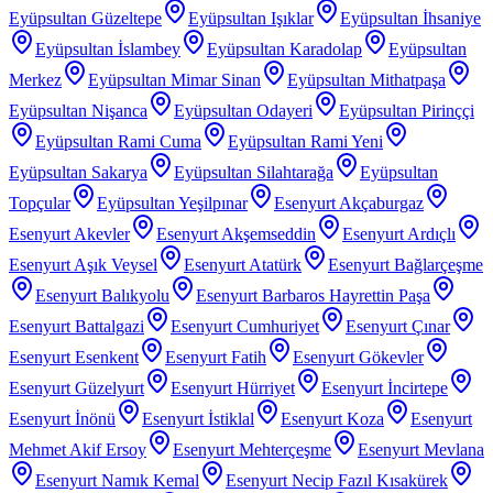
Eyüpsultan Güzeltepe
Eyüpsultan Işıklar
Eyüpsultan İhsaniye
Eyüpsultan İslambey
Eyüpsultan Karadolap
Eyüpsultan
Merkez
Eyüpsultan Mimar Sinan
Eyüpsultan Mithatpaşa
Eyüpsultan Nişanca
Eyüpsultan Odayeri
Eyüpsultan Pirinççi
Eyüpsultan Rami Cuma
Eyüpsultan Rami Yeni
Eyüpsultan Sakarya
Eyüpsultan Silahtarağa
Eyüpsultan
Topçular
Eyüpsultan Yeşilpınar
Esenyurt Akçaburgaz
Esenyurt Akevler
Esenyurt Akşemseddin
Esenyurt Ardıçlı
Esenyurt Aşık Veysel
Esenyurt Atatürk
Esenyurt Bağlarçeşme
Esenyurt Balıkyolu
Esenyurt Barbaros Hayrettin Paşa
Esenyurt Battalgazi
Esenyurt Cumhuriyet
Esenyurt Çınar
Esenyurt Esenkent
Esenyurt Fatih
Esenyurt Gökevler
Esenyurt Güzelyurt
Esenyurt Hürriyet
Esenyurt İncirtepe
Esenyurt İnönü
Esenyurt İstiklal
Esenyurt Koza
Esenyurt
Mehmet Akif Ersoy
Esenyurt Mehterçeşme
Esenyurt Mevlana
Esenyurt Namık Kemal
Esenyurt Necip Fazıl Kısakürek