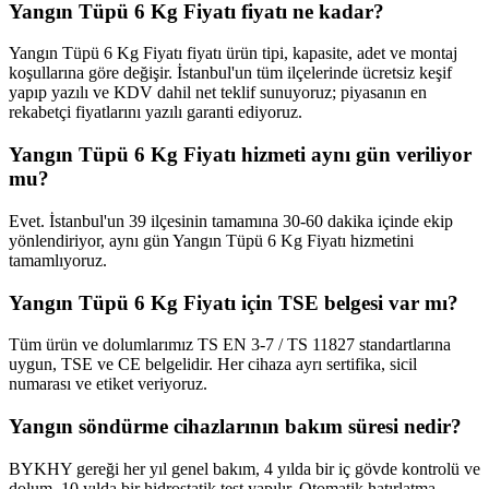
Yangın Tüpü 6 Kg Fiyatı fiyatı ne kadar?
Yangın Tüpü 6 Kg Fiyatı fiyatı ürün tipi, kapasite, adet ve montaj
koşullarına göre değişir. İstanbul'un tüm ilçelerinde ücretsiz keşif
yapıp yazılı ve KDV dahil net teklif sunuyoruz; piyasanın en
rekabetçi fiyatlarını yazılı garanti ediyoruz.
Yangın Tüpü 6 Kg Fiyatı hizmeti aynı gün veriliyor
mu?
Evet. İstanbul'un 39 ilçesinin tamamına 30-60 dakika içinde ekip
yönlendiriyor, aynı gün Yangın Tüpü 6 Kg Fiyatı hizmetini
tamamlıyoruz.
Yangın Tüpü 6 Kg Fiyatı için TSE belgesi var mı?
Tüm ürün ve dolumlarımız TS EN 3-7 / TS 11827 standartlarına
uygun, TSE ve CE belgelidir. Her cihaza ayrı sertifika, sicil
numarası ve etiket veriyoruz.
Yangın söndürme cihazlarının bakım süresi nedir?
BYKHY gereği her yıl genel bakım, 4 yılda bir iç gövde kontrolü ve
dolum, 10 yılda bir hidrostatik test yapılır. Otomatik hatırlatma