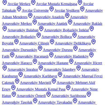
Avcılar Merkez
Avcılar Mustafa Kemalpaşa
Avcılar
Tahtakale
Avcılar Üniversite
Avcılar Yeşilkent
Arnavutköy
Adnan Menderes
Arnavutköy Anadolu
Arnavutköy
Arnavutköy Merkez
Arnavutköy Atatürk
Arnavutköy Baklalı
Arnavutköy Balaban
Arnavutköy Boğazköy İstiklal
Arnavutköy Boğazköy
Arnavutköy Bolluca
Arnavutköy
Boyalık
Arnavutköy Çilingir
Arnavutköy Deliklikaya
Arnavutköy Dursunköy
Arnavutköy Durusu
Arnavutköy
Fatih
Arnavutköy Hacımaşlı
Arnavutköy Hadımköy
Arnavutköy Haraççı
Arnavutköy Hastane
Arnavutköy Hicret
Arnavutköy İmrahor
Arnavutköy İslambey
Arnavutköy
Karaburun
Arnavutköy Karlıbayır
Arnavutköy Mareşal Fevzi
Çakmak
Arnavutköy Mavigöl
Arnavutköy Mehmet Akif
Ersoy
Arnavutköy Mustafa Kemal Paşa
Arnavutköy Nene
Hatun
Arnavutköy Ömerli
Arnavutköy Sazlıbosna
Arnavutköy Taşoluk
Arnavutköy Tayakadın
Arnavutköy