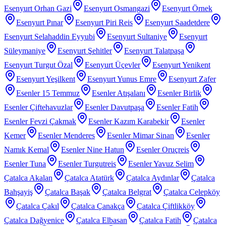
Esenyurt Orhan Gazi
Esenyurt Osmangazi
Esenyurt Örnek
Esenyurt Pınar
Esenyurt Piri Reis
Esenyurt Saadetdere
Esenyurt Selahaddin Eyyubi
Esenyurt Sultaniye
Esenyurt
Süleymaniye
Esenyurt Şehitler
Esenyurt Talatpaşa
Esenyurt Turgut Özal
Esenyurt Üçevler
Esenyurt Yenikent
Esenyurt Yeşilkent
Esenyurt Yunus Emre
Esenyurt Zafer
Esenler 15 Temmuz
Esenler Atışalanı
Esenler Birlik
Esenler Çiftehavuzlar
Esenler Davutpaşa
Esenler Fatih
Esenler Fevzi Çakmak
Esenler Kazım Karabekir
Esenler
Kemer
Esenler Menderes
Esenler Mimar Sinan
Esenler
Namık Kemal
Esenler Nine Hatun
Esenler Oruçreis
Esenler Tuna
Esenler Turgutreis
Esenler Yavuz Selim
Çatalca Akalan
Çatalca Atatürk
Çatalca Aydınlar
Çatalca
Bahşayiş
Çatalca Başak
Çatalca Belgrat
Çatalca Celepköy
Çatalca Çakıl
Çatalca Çanakça
Çatalca Çiftlikköy
Çatalca Dağyenice
Çatalca Elbasan
Çatalca Fatih
Çatalca