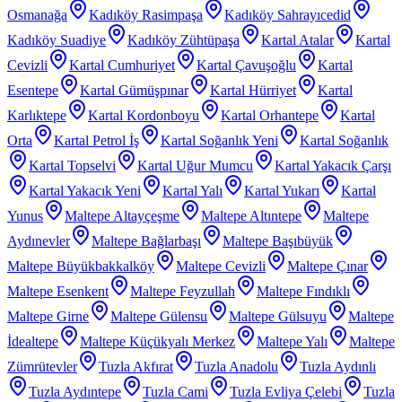
Osmanağa
Kadıköy Rasimpaşa
Kadıköy Sahrayıcedid
Kadıköy Suadiye
Kadıköy Zühtüpaşa
Kartal Atalar
Kartal
Cevizli
Kartal Cumhuriyet
Kartal Çavuşoğlu
Kartal
Esentepe
Kartal Gümüşpınar
Kartal Hürriyet
Kartal
Karlıktepe
Kartal Kordonboyu
Kartal Orhantepe
Kartal
Orta
Kartal Petrol İş
Kartal Soğanlık Yeni
Kartal Soğanlık
Kartal Topselvi
Kartal Uğur Mumcu
Kartal Yakacık Çarşı
Kartal Yakacık Yeni
Kartal Yalı
Kartal Yukarı
Kartal
Yunus
Maltepe Altayçeşme
Maltepe Altıntepe
Maltepe
Aydınevler
Maltepe Bağlarbaşı
Maltepe Başıbüyük
Maltepe Büyükbakkalköy
Maltepe Cevizli
Maltepe Çınar
Maltepe Esenkent
Maltepe Feyzullah
Maltepe Fındıklı
Maltepe Girne
Maltepe Gülensu
Maltepe Gülsuyu
Maltepe
İdealtepe
Maltepe Küçükyalı Merkez
Maltepe Yalı
Maltepe
Zümrütevler
Tuzla Akfırat
Tuzla Anadolu
Tuzla Aydınlı
Tuzla Aydıntepe
Tuzla Cami
Tuzla Evliya Çelebi
Tuzla