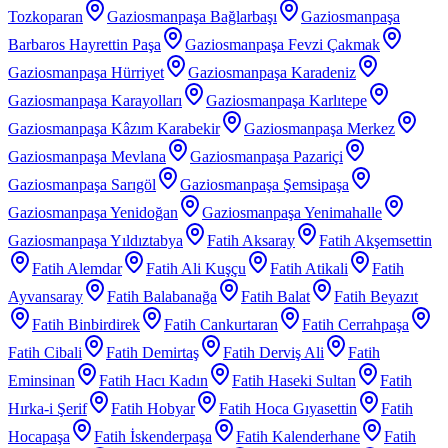
Tozkoparan
Gaziosmanpaşa Bağlarbaşı
Gaziosmanpaşa
Barbaros Hayrettin Paşa
Gaziosmanpaşa Fevzi Çakmak
Gaziosmanpaşa Hürriyet
Gaziosmanpaşa Karadeniz
Gaziosmanpaşa Karayolları
Gaziosmanpaşa Karlıtepe
Gaziosmanpaşa Kâzım Karabekir
Gaziosmanpaşa Merkez
Gaziosmanpaşa Mevlana
Gaziosmanpaşa Pazariçi
Gaziosmanpaşa Sarıgöl
Gaziosmanpaşa Şemsipaşa
Gaziosmanpaşa Yenidoğan
Gaziosmanpaşa Yenimahalle
Gaziosmanpaşa Yıldıztabya
Fatih Aksaray
Fatih Akşemsettin
Fatih Alemdar
Fatih Ali Kuşçu
Fatih Atikali
Fatih
Ayvansaray
Fatih Balabanağa
Fatih Balat
Fatih Beyazıt
Fatih Binbirdirek
Fatih Cankurtaran
Fatih Cerrahpaşa
Fatih Cibali
Fatih Demirtaş
Fatih Derviş Ali
Fatih
Eminsinan
Fatih Hacı Kadın
Fatih Haseki Sultan
Fatih
Hırka-i Şerif
Fatih Hobyar
Fatih Hoca Gıyasettin
Fatih
Hocapaşa
Fatih İskenderpaşa
Fatih Kalenderhane
Fatih