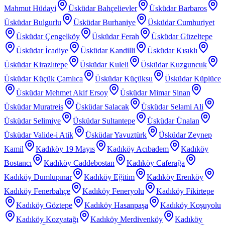
Mahmut Hüdayi
Üsküdar Bahçelievler
Üsküdar Barbaros
Üsküdar Bulgurlu
Üsküdar Burhaniye
Üsküdar Cumhuriyet
Üsküdar Çengelköy
Üsküdar Ferah
Üsküdar Güzeltepe
Üsküdar İcadiye
Üsküdar Kandilli
Üsküdar Kısıklı
Üsküdar Kirazlıtepe
Üsküdar Kuleli
Üsküdar Kuzguncuk
Üsküdar Küçük Çamlıca
Üsküdar Küçüksu
Üsküdar Küplüce
Üsküdar Mehmet Akif Ersoy
Üsküdar Mimar Sinan
Üsküdar Muratreis
Üsküdar Salacak
Üsküdar Selami Ali
Üsküdar Selimiye
Üsküdar Sultantepe
Üsküdar Ünalan
Üsküdar Valide-i Atik
Üsküdar Yavuztürk
Üsküdar Zeynep
Kamil
Kadıköy 19 Mayıs
Kadıköy Acıbadem
Kadıköy
Bostancı
Kadıköy Caddebostan
Kadıköy Caferağa
Kadıköy Dumlupınar
Kadıköy Eğitim
Kadıköy Erenköy
Kadıköy Fenerbahçe
Kadıköy Feneryolu
Kadıköy Fikirtepe
Kadıköy Göztepe
Kadıköy Hasanpaşa
Kadıköy Koşuyolu
Kadıköy Kozyatağı
Kadıköy Merdivenköy
Kadıköy