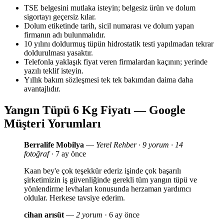
TSE belgesini mutlaka isteyin; belgesiz ürün ve dolum
sigortayı geçersiz kılar.
Dolum etiketinde tarih, sicil numarası ve dolum yapan
firmanın adı bulunmalıdır.
10 yılını doldurmuş tüpün hidrostatik testi yapılmadan tekrar
doldurulması yasaktır.
Telefonla yaklaşık fiyat veren firmalardan kaçının; yerinde
yazılı teklif isteyin.
Yıllık bakım sözleşmesi tek tek bakımdan daima daha
avantajlıdır.
Yangın Tüpü 6 Kg Fiyatı — Google
Müşteri Yorumları
Berralife Mobilya
—
Yerel Rehber · 9 yorum · 14
fotoğraf
· 7 ay önce
Kaan bey'e çok teşekkür ederiz işinde çok başarılı
şirketimizin iş güvenliğinde gerekli tüm yangın tüpü ve
yönlendirme levhaları konusunda herzaman yardımcı
oldular. Herkese tavsiye ederim.
cihan arısüt
—
2 yorum
· 6 ay önce