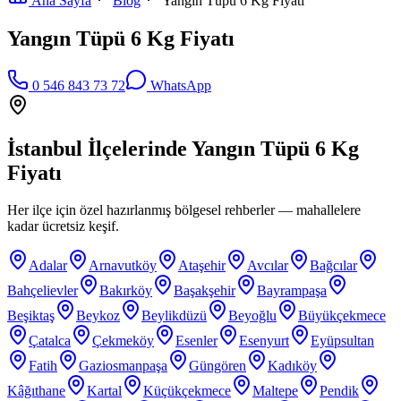
Ana Sayfa
Blog
Yangın Tüpü 6 Kg Fiyatı
Yangın Tüpü 6 Kg Fiyatı
0 546 843 73 72
WhatsApp
İstanbul İlçelerinde
Yangın Tüpü 6 Kg
Fiyatı
Her ilçe için özel hazırlanmış bölgesel rehberler — mahallelere
kadar ücretsiz keşif.
Adalar
Arnavutköy
Ataşehir
Avcılar
Bağcılar
Bahçelievler
Bakırköy
Başakşehir
Bayrampaşa
Beşiktaş
Beykoz
Beylikdüzü
Beyoğlu
Büyükçekmece
Çatalca
Çekmeköy
Esenler
Esenyurt
Eyüpsultan
Fatih
Gaziosmanpaşa
Güngören
Kadıköy
Kâğıthane
Kartal
Küçükçekmece
Maltepe
Pendik