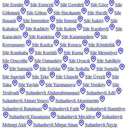
Şile Erenler
Şile Esenceli
Şile Geredeli
Şile Göçe
Şile
Gökmaşlı
Şile Göksu
Şile Hacıkasım
Şile Hacıllı
Şile
Hasanlı
Şile İmrendere
Şile İmrenli
Şile İsaköy
Şile
Kabakoz
Şile Kadıköy
Şile Kalem
Şile Karabeyli
Şile
Karacaköy
Şile Karakiraz
Şile Karamandere
Şile
Kervansaray
Şile Kızılca
Şile Korucu
Şile Kömürlük
Şile Kumbaba
Şile Kurfallı
Şile Kurna
Şile Meşrutiyet
Şile Oruçoğlu
Şile Osmanköy
Şile Ovacık
Şile Sahilköy
Şile Satmazlı
Şile Sofular
Şile Soğullu
Şile Sortullu
Şile Şuayipli
Şile Teke
Şile Ulupelit
Şile Üvezli
Şile
Yaka
Şile Yaylalı
Şile Yazımanayır
Şile Yeniköy
Şile
Yeşilvadi
Sultanbeyli Abdurrahmangazi
Sultanbeyli Adil
Sultanbeyli Ahmet Yesevi
Sultanbeyli Akşemsettin
Sultanbeyli Battalgazi
Sultanbeyli Fatih
Sultanbeyli Hamidiye
Sultanbeyli Hasanpaşa
Sultanbeyli Mecidiye
Sultanbeyli
Mehmet Akif
Sultanbeyli Mimar Sinan
Sultanbeyli Necip