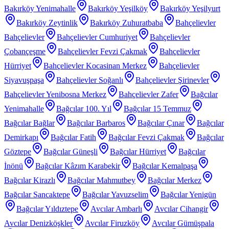
Bakırköy Yenimahalle
Bakırköy Yeşilköy
Bakırköy Yeşilyurt
Bakırköy Zeytinlik
Bakırköy Zuhuratbaba
Bahçelievler
Bahçelievler
Bahçelievler Cumhuriyet
Bahçelievler
Çobançeşme
Bahçelievler Fevzi Çakmak
Bahçelievler
Hürriyet
Bahçelievler Kocasinan Merkez
Bahçelievler
Siyavuşpaşa
Bahçelievler Soğanlı
Bahçelievler Şirinevler
Bahçelievler Yenibosna Merkez
Bahçelievler Zafer
Bağcılar
Yenimahalle
Bağcılar 100. Yıl
Bağcılar 15 Temmuz
Bağcılar Bağlar
Bağcılar Barbaros
Bağcılar Çınar
Bağcılar
Demirkapı
Bağcılar Fatih
Bağcılar Fevzi Çakmak
Bağcılar
Göztepe
Bağcılar Güneşli
Bağcılar Hürriyet
Bağcılar
İnönü
Bağcılar Kâzım Karabekir
Bağcılar Kemalpaşa
Bağcılar Kirazlı
Bağcılar Mahmutbey
Bağcılar Merkez
Bağcılar Sancaktepe
Bağcılar Yavuzselim
Bağcılar Yenigün
Bağcılar Yıldıztepe
Avcılar Ambarlı
Avcılar Cihangir
Avcılar Denizköşkler
Avcılar Firuzköy
Avcılar Gümüşpala