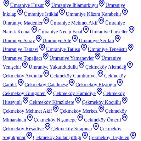
Ümraniye Huzur
Ümraniye Ihlamurkuyu
Ümraniye
İnkılap
Ümraniye İstiklal
Ümraniye Kâzım Karabekir
Ümraniye Madenler
Ümraniye Mehmet Akif
Ümraniye
Namık Kemal
Ümraniye Necip Fazıl
Ümraniye Parseller
Ümraniye Saray
Ümraniye Site
Ümraniye Şerifali
Ümraniye Tantavi
Ümraniye Tatlısu
Ümraniye Tepeüstü
Ümraniye Topağacı
Ümraniye Yamanevler
Ümraniye
Yenişehir
Ümraniye Yukarıdudullu
Çekmeköy Alemdağ
Çekmeköy Aydınlar
Çekmeköy Cumhuriyet
Çekmeköy
Çamlık
Çekmeköy Çatalmeşe
Çekmeköy Ekşioğlu
Çekmeköy Güngören
Çekmeköy Hamidiye
Çekmeköy
Hüseyinli
Çekmeköy Kirazlıdere
Çekmeköy Koçullu
Çekmeköy Mehmet Akif
Çekmeköy Merkez
Çekmeköy
Mimarsinan
Çekmeköy Nişantepe
Çekmeköy Ömerli
Çekmeköy Reşadiye
Çekmeköy Sırapınar
Çekmeköy
Soğukpınar
Çekmeköy Sultançiftliği
Çekmeköy Taşdelen