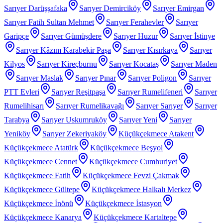
Sarıyer Darüşşafaka
Sarıyer Demirciköy
Sarıyer Emirgan
Sarıyer Fatih Sultan Mehmet
Sarıyer Ferahevler
Sarıyer
Garipçe
Sarıyer Gümüşdere
Sarıyer Huzur
Sarıyer İstinye
Sarıyer Kâzım Karabekir Paşa
Sarıyer Kısırkaya
Sarıyer
Kilyos
Sarıyer Kireçburnu
Sarıyer Kocataş
Sarıyer Maden
Sarıyer Maslak
Sarıyer Pınar
Sarıyer Poligon
Sarıyer
PTT Evleri
Sarıyer Reşitpaşa
Sarıyer Rumelifeneri
Sarıyer
Rumelihisarı
Sarıyer Rumelikavağı
Sarıyer Sarıyer
Sarıyer
Tarabya
Sarıyer Uskumruköy
Sarıyer Yeni
Sarıyer
Yeniköy
Sarıyer Zekeriyaköy
Küçükçekmece Atakent
Küçükçekmece Atatürk
Küçükçekmece Beşyol
Küçükçekmece Cennet
Küçükçekmece Cumhuriyet
Küçükçekmece Fatih
Küçükçekmece Fevzi Çakmak
Küçükçekmece Gültepe
Küçükçekmece Halkalı Merkez
Küçükçekmece İnönü
Küçükçekmece İstasyon
Küçükçekmece Kanarya
Küçükçekmece Kartaltepe