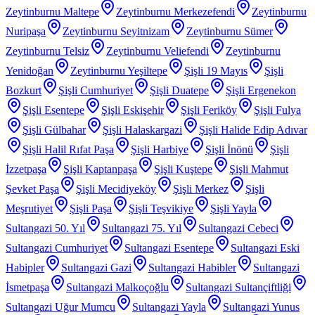
Zeytinburnu Maltepe
Zeytinburnu Merkezefendi
Zeytinburnu
Nuripaşa
Zeytinburnu Seyitnizam
Zeytinburnu Sümer
Zeytinburnu Telsiz
Zeytinburnu Veliefendi
Zeytinburnu
Yenidoğan
Zeytinburnu Yeşiltepe
Şişli 19 Mayıs
Şişli
Bozkurt
Şişli Cumhuriyet
Şişli Duatepe
Şişli Ergenekon
Şişli Esentepe
Şişli Eskişehir
Şişli Feriköy
Şişli Fulya
Şişli Gülbahar
Şişli Halaskargazi
Şişli Halide Edip Adıvar
Şişli Halil Rıfat Paşa
Şişli Harbiye
Şişli İnönü
Şişli
İzzetpaşa
Şişli Kaptanpaşa
Şişli Kuştepe
Şişli Mahmut
Şevket Paşa
Şişli Mecidiyeköy
Şişli Merkez
Şişli
Meşrutiyet
Şişli Paşa
Şişli Teşvikiye
Şişli Yayla
Sultangazi 50. Yıl
Sultangazi 75. Yıl
Sultangazi Cebeci
Sultangazi Cumhuriyet
Sultangazi Esentepe
Sultangazi Eski
Habipler
Sultangazi Gazi
Sultangazi Habibler
Sultangazi
İsmetpaşa
Sultangazi Malkoçoğlu
Sultangazi Sultançiftliği
Sultangazi Uğur Mumcu
Sultangazi Yayla
Sultangazi Yunus