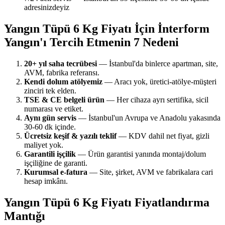
adresinizdeyiz
Yangın Tüpü 6 Kg Fiyatı İçin İnterform
Yangın'ı Tercih Etmenin 7 Nedeni
20+ yıl saha tecrübesi
— İstanbul'da binlerce apartman, site,
AVM, fabrika referansı.
Kendi dolum atölyemiz
— Aracı yok, üretici-atölye-müşteri
zinciri tek elden.
TSE & CE belgeli ürün
— Her cihaza ayrı sertifika, sicil
numarası ve etiket.
Aynı gün servis
— İstanbul'un Avrupa ve Anadolu yakasında
30-60 dk içinde.
Ücretsiz keşif & yazılı teklif
— KDV dahil net fiyat, gizli
maliyet yok.
Garantili işçilik
— Ürün garantisi yanında montaj/dolum
işçiliğine de garanti.
Kurumsal e-fatura
— Site, şirket, AVM ve fabrikalara cari
hesap imkânı.
Yangın Tüpü 6 Kg Fiyatı Fiyatlandırma
Mantığı