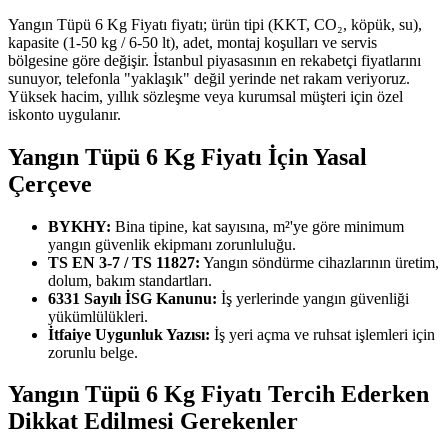
Yangın Tüpü 6 Kg Fiyatı fiyatı; ürün tipi (KKT, CO₂, köpük, su),
kapasite (1-50 kg / 6-50 lt), adet, montaj koşulları ve servis
bölgesine göre değişir. İstanbul piyasasının en rekabetçi fiyatlarını
sunuyor, telefonla "yaklaşık" değil yerinde net rakam veriyoruz.
Yüksek hacim, yıllık sözleşme veya kurumsal müşteri için özel
iskonto uygulanır.
Yangın Tüpü 6 Kg Fiyatı İçin Yasal
Çerçeve
BYKHY:
Bina tipine, kat sayısına, m²'ye göre minimum
yangın güvenlik ekipmanı zorunluluğu.
TS EN 3-7 / TS 11827:
Yangın söndürme cihazlarının üretim,
dolum, bakım standartları.
6331 Sayılı İSG Kanunu:
İş yerlerinde yangın güvenliği
yükümlülükleri.
İtfaiye Uygunluk Yazısı:
İş yeri açma ve ruhsat işlemleri için
zorunlu belge.
Yangın Tüpü 6 Kg Fiyatı Tercih Ederken
Dikkat Edilmesi Gerekenler