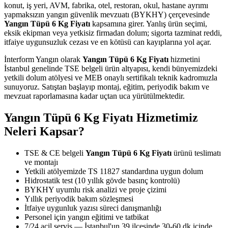
konut, iş yeri, AVM, fabrika, otel, restoran, okul, hastane ayrımı
yapmaksızın yangın güvenlik mevzuatı (BYKHY) çerçevesinde
Yangın Tüpü 6 Kg Fiyatı
kapsamına girer. Yanlış ürün seçimi,
eksik ekipman veya yetkisiz firmadan dolum; sigorta tazminat reddi,
itfaiye uygunsuzluk cezası ve en kötüsü can kayıplarına yol açar.
İnterform Yangın olarak
Yangın Tüpü 6 Kg Fiyatı
hizmetini
İstanbul genelinde TSE belgeli ürün altyapısı, kendi bünyemizdeki
yetkili dolum atölyesi ve MEB onaylı sertifikalı teknik kadromuzla
sunuyoruz. Satıştan başlayıp montaj, eğitim, periyodik bakım ve
mevzuat raporlamasına kadar uçtan uca yürütülmektedir.
Yangın Tüpü 6 Kg Fiyatı Hizmetimiz
Neleri Kapsar?
TSE & CE belgeli
Yangın Tüpü 6 Kg Fiyatı
ürünü teslimatı
ve montajı
Yetkili atölyemizde TS 11827 standardına uygun dolum
Hidrostatik test (10 yıllık gövde basınç kontrolü)
BYKHY uyumlu risk analizi ve proje çizimi
Yıllık periyodik bakım sözleşmesi
İtfaiye uygunluk yazısı süreci danışmanlığı
Personel için yangın eğitimi ve tatbikat
7/24 acil servis — İstanbul'un 39 ilçesinde 30-60 dk içinde