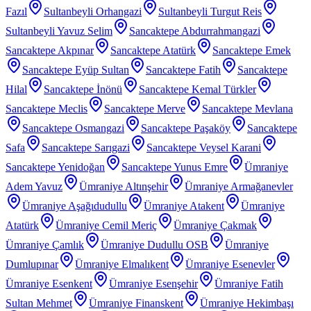
Fazıl
Sultanbeyli Orhangazi
Sultanbeyli Turgut Reis
Sultanbeyli Yavuz Selim
Sancaktepe Abdurrahmangazi
Sancaktepe Akpınar
Sancaktepe Atatürk
Sancaktepe Emek
Sancaktepe Eyüp Sultan
Sancaktepe Fatih
Sancaktepe
Hilal
Sancaktepe İnönü
Sancaktepe Kemal Türkler
Sancaktepe Meclis
Sancaktepe Merve
Sancaktepe Mevlana
Sancaktepe Osmangazi
Sancaktepe Paşaköy
Sancaktepe
Safa
Sancaktepe Sarıgazi
Sancaktepe Veysel Karani
Sancaktepe Yenidoğan
Sancaktepe Yunus Emre
Ümraniye
Adem Yavuz
Ümraniye Altınşehir
Ümraniye Armağanevler
Ümraniye Aşağıdudullu
Ümraniye Atakent
Ümraniye
Atatürk
Ümraniye Cemil Meriç
Ümraniye Çakmak
Ümraniye Çamlık
Ümraniye Dudullu OSB
Ümraniye
Dumlupınar
Ümraniye Elmalıkent
Ümraniye Esenevler
Ümraniye Esenkent
Ümraniye Esenşehir
Ümraniye Fatih
Sultan Mehmet
Ümraniye Finanskent
Ümraniye Hekimbaşı