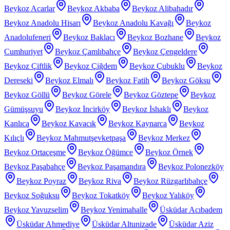
Beykoz Acarlar
Beykoz Akbaba
Beykoz Alibahadır
Beykoz Anadolu Hisarı
Beykoz Anadolu Kavağı
Beykoz
Anadolufeneri
Beykoz Baklacı
Beykoz Bozhane
Beykoz
Cumhuriyet
Beykoz Çamlıbahçe
Beykoz Çengeldere
Beykoz Çiftlik
Beykoz Çiğdem
Beykoz Çubuklu
Beykoz
Dereseki
Beykoz Elmalı
Beykoz Fatih
Beykoz Göksu
Beykoz Göllü
Beykoz Görele
Beykoz Göztepe
Beykoz
Gümüşsuyu
Beykoz İncirköy
Beykoz İshaklı
Beykoz
Kanlıca
Beykoz Kavacık
Beykoz Kaynarca
Beykoz
Kılıçlı
Beykoz Mahmutşevketpaşa
Beykoz Merkez
Beykoz Ortaçeşme
Beykoz Öğümce
Beykoz Örnek
Beykoz Paşabahçe
Beykoz Paşamandıra
Beykoz Polonezköy
Beykoz Poyraz
Beykoz Riva
Beykoz Rüzgarlıbahçe
Beykoz Soğuksu
Beykoz Tokatköy
Beykoz Yalıköy
Beykoz Yavuzselim
Beykoz Yenimahalle
Üsküdar Acıbadem
Üsküdar Ahmediye
Üsküdar Altunizade
Üsküdar Aziz