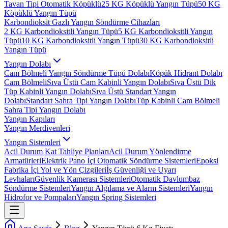
Tavan Tipi Otomatik Köpüklü
25 KG Köpüklü Yangın Tüpü
50 KG
Köpüklü Yangın Tüpü
Karbondioksit Gazlı Yangın Söndürme Cihazları
2 KG Karbondioksitli Yangın Tüpü
5 KG Karbondioksitli Yangın
Tüpü
10 KG Karbondioksitli Yangın Tüpü
30 KG Karbondioksitli
Yangın Tüpü
Yangın Dolabı
Cam Bölmeli Yangın Söndürme Tüpü Dolabı
Köpük Hidrant Dolabı
Cam Bölmeli
Sıva Üstü Cam Kabinli Yangın Dolabı
Sıva Üstü Dik
Tüp Kabinli Yangın Dolabı
Sıva Üstü Standart Yangın
Dolabı
Standart Sahra Tipi Yangın Dolabı
Tüp Kabinli Cam Bölmeli
Sahra Tipi Yangın Dolabı
Yangın Kapıları
Yangın Merdivenleri
Yangın Sistemleri
Acil Durum Kat Tahliye Planları
Acil Durum Yönlendirme
Armatürleri
Elektrik Pano İçi Otomatik Söndürme Sistemleri
Epoksi
Fabrika İçi Yol ve Yön Çizgileri
İş Güvenliği ve Uyarı
Levhaları
Güvenlik Kamerası Sistemleri
Otomatik Davlumbaz
Söndürme Sistemleri
Yangın Algılama ve Alarm Sistemleri
Yangın
Hidrofor ve Pompaları
Yangın Spring Sistemleri