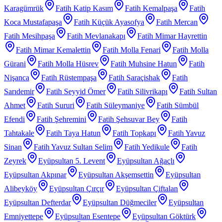
Karagümrük
Fatih Katip Kasım
Fatih Kemalpaşa
Fatih
Koca Mustafapaşa
Fatih Küçük Ayasofya
Fatih Mercan
Fatih Mesihpaşa
Fatih Mevlanakapı
Fatih Mimar Hayrettin
Fatih Mimar Kemalettin
Fatih Molla Fenari
Fatih Molla
Gürani
Fatih Molla Hüsrev
Fatih Muhsine Hatun
Fatih
Nişanca
Fatih Rüstempaşa
Fatih Saraçishak
Fatih
Sarıdemir
Fatih Seyyid Ömer
Fatih Silivrikapı
Fatih Sultan
Ahmet
Fatih Sururi
Fatih Süleymaniye
Fatih Sümbül
Efendi
Fatih Şehremini
Fatih Şehsuvar Bey
Fatih
Tahtakale
Fatih Taya Hatun
Fatih Topkapı
Fatih Yavuz
Sinan
Fatih Yavuz Sultan Selim
Fatih Yedikule
Fatih
Zeyrek
Eyüpsultan 5. Levent
Eyüpsultan Ağaçlı
Eyüpsultan Akpınar
Eyüpsultan Akşemsettin
Eyüpsultan
Alibeyköy
Eyüpsultan Çırçır
Eyüpsultan Çiftalan
Eyüpsultan Defterdar
Eyüpsultan Düğmeciler
Eyüpsultan
Emniyettepe
Eyüpsultan Esentepe
Eyüpsultan Göktürk