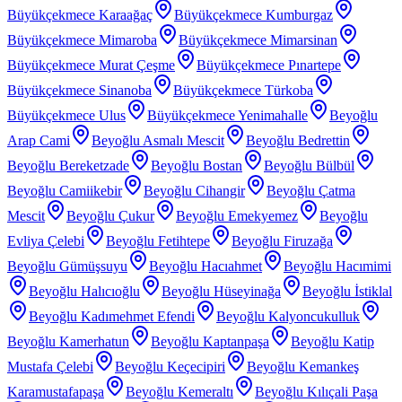
Büyükçekmece Karaağaç
Büyükçekmece Kumburgaz
Büyükçekmece Mimaroba
Büyükçekmece Mimarsinan
Büyükçekmece Murat Çeşme
Büyükçekmece Pınartepe
Büyükçekmece Sinanoba
Büyükçekmece Türkoba
Büyükçekmece Ulus
Büyükçekmece Yenimahalle
Beyoğlu
Arap Cami
Beyoğlu Asmalı Mescit
Beyoğlu Bedrettin
Beyoğlu Bereketzade
Beyoğlu Bostan
Beyoğlu Bülbül
Beyoğlu Camiikebir
Beyoğlu Cihangir
Beyoğlu Çatma
Mescit
Beyoğlu Çukur
Beyoğlu Emekyemez
Beyoğlu
Evliya Çelebi
Beyoğlu Fetihtepe
Beyoğlu Firuzağa
Beyoğlu Gümüşsuyu
Beyoğlu Hacıahmet
Beyoğlu Hacımimi
Beyoğlu Halıcıoğlu
Beyoğlu Hüseyinağa
Beyoğlu İstiklal
Beyoğlu Kadımehmet Efendi
Beyoğlu Kalyoncukulluk
Beyoğlu Kamerhatun
Beyoğlu Kaptanpaşa
Beyoğlu Katip
Mustafa Çelebi
Beyoğlu Keçecipiri
Beyoğlu Kemankeş
Karamustafapaşa
Beyoğlu Kemeraltı
Beyoğlu Kılıçali Paşa