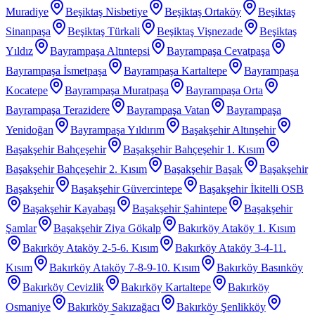
Muradiye
Beşiktaş Nisbetiye
Beşiktaş Ortaköy
Beşiktaş
Sinanpaşa
Beşiktaş Türkali
Beşiktaş Vişnezade
Beşiktaş
Yıldız
Bayrampaşa Altıntepsi
Bayrampaşa Cevatpaşa
Bayrampaşa İsmetpaşa
Bayrampaşa Kartaltepe
Bayrampaşa
Kocatepe
Bayrampaşa Muratpaşa
Bayrampaşa Orta
Bayrampaşa Terazidere
Bayrampaşa Vatan
Bayrampaşa
Yenidoğan
Bayrampaşa Yıldırım
Başakşehir Altınşehir
Başakşehir Bahçeşehir
Başakşehir Bahçeşehir 1. Kısım
Başakşehir Bahçeşehir 2. Kısım
Başakşehir Başak
Başakşehir
Başakşehir
Başakşehir Güvercintepe
Başakşehir İkitelli OSB
Başakşehir Kayabaşı
Başakşehir Şahintepe
Başakşehir
Şamlar
Başakşehir Ziya Gökalp
Bakırköy Ataköy 1. Kısım
Bakırköy Ataköy 2-5-6. Kısım
Bakırköy Ataköy 3-4-11.
Kısım
Bakırköy Ataköy 7-8-9-10. Kısım
Bakırköy Basınköy
Bakırköy Cevizlik
Bakırköy Kartaltepe
Bakırköy
Osmaniye
Bakırköy Sakızağacı
Bakırköy Şenlikköy