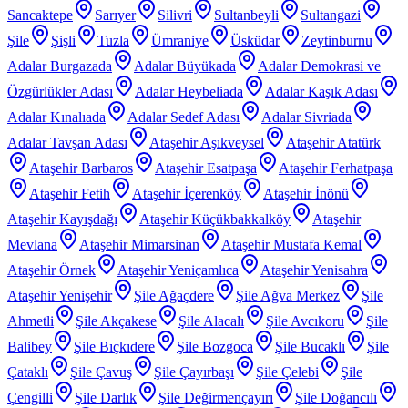
Sancaktepe
Sarıyer
Silivri
Sultanbeyli
Sultangazi
Şile
Şişli
Tuzla
Ümraniye
Üsküdar
Zeytinburnu
Adalar Burgazada
Adalar Büyükada
Adalar Demokrasi ve
Özgürlükler Adası
Adalar Heybeliada
Adalar Kaşık Adası
Adalar Kınalıada
Adalar Sedef Adası
Adalar Sivriada
Adalar Tavşan Adası
Ataşehir Aşıkveysel
Ataşehir Atatürk
Ataşehir Barbaros
Ataşehir Esatpaşa
Ataşehir Ferhatpaşa
Ataşehir Fetih
Ataşehir İçerenköy
Ataşehir İnönü
Ataşehir Kayışdağı
Ataşehir Küçükbakkalköy
Ataşehir
Mevlana
Ataşehir Mimarsinan
Ataşehir Mustafa Kemal
Ataşehir Örnek
Ataşehir Yeniçamlıca
Ataşehir Yenisahra
Ataşehir Yenişehir
Şile Ağaçdere
Şile Ağva Merkez
Şile
Ahmetli
Şile Akçakese
Şile Alacalı
Şile Avcıkoru
Şile
Balibey
Şile Bıçkıdere
Şile Bozgoca
Şile Bucaklı
Şile
Çataklı
Şile Çavuş
Şile Çayırbaşı
Şile Çelebi
Şile
Çengilli
Şile Darlık
Şile Değirmençayırı
Şile Doğancılı