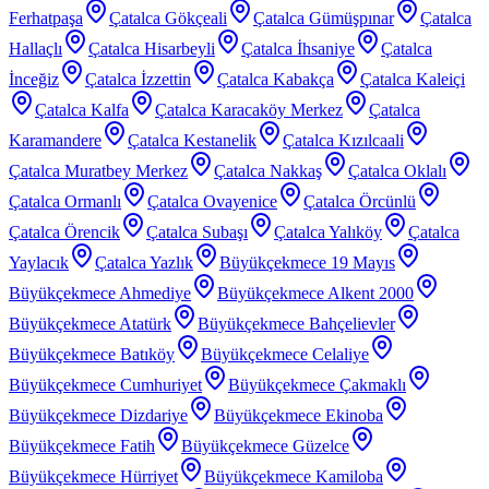
Ferhatpaşa
Çatalca Gökçeali
Çatalca Gümüşpınar
Çatalca
Hallaçlı
Çatalca Hisarbeyli
Çatalca İhsaniye
Çatalca
İnceğiz
Çatalca İzzettin
Çatalca Kabakça
Çatalca Kaleiçi
Çatalca Kalfa
Çatalca Karacaköy Merkez
Çatalca
Karamandere
Çatalca Kestanelik
Çatalca Kızılcaali
Çatalca Muratbey Merkez
Çatalca Nakkaş
Çatalca Oklalı
Çatalca Ormanlı
Çatalca Ovayenice
Çatalca Örcünlü
Çatalca Örencik
Çatalca Subaşı
Çatalca Yalıköy
Çatalca
Yaylacık
Çatalca Yazlık
Büyükçekmece 19 Mayıs
Büyükçekmece Ahmediye
Büyükçekmece Alkent 2000
Büyükçekmece Atatürk
Büyükçekmece Bahçelievler
Büyükçekmece Batıköy
Büyükçekmece Celaliye
Büyükçekmece Cumhuriyet
Büyükçekmece Çakmaklı
Büyükçekmece Dizdariye
Büyükçekmece Ekinoba
Büyükçekmece Fatih
Büyükçekmece Güzelce
Büyükçekmece Hürriyet
Büyükçekmece Kamiloba