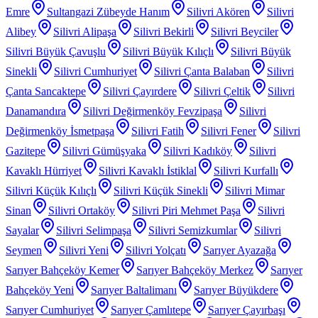
Emre
Sultangazi Zübeyde Hanım
Silivri Akören
Silivri
Alibey
Silivri Alipaşa
Silivri Bekirli
Silivri Beyciler
Silivri Büyük Çavuşlu
Silivri Büyük Kılıçlı
Silivri Büyük
Sinekli
Silivri Cumhuriyet
Silivri Çanta Balaban
Silivri
Çanta Sancaktepe
Silivri Çayırdere
Silivri Çeltik
Silivri
Danamandıra
Silivri Değirmenköy Fevzipaşa
Silivri
Değirmenköy İsmetpaşa
Silivri Fatih
Silivri Fener
Silivri
Gazitepe
Silivri Gümüşyaka
Silivri Kadıköy
Silivri
Kavaklı Hürriyet
Silivri Kavaklı İstiklal
Silivri Kurfallı
Silivri Küçük Kılıçlı
Silivri Küçük Sinekli
Silivri Mimar
Sinan
Silivri Ortaköy
Silivri Piri Mehmet Paşa
Silivri
Sayalar
Silivri Selimpaşa
Silivri Semizkumlar
Silivri
Seymen
Silivri Yeni
Silivri Yolçatı
Sarıyer Ayazağa
Sarıyer Bahçeköy Kemer
Sarıyer Bahçeköy Merkez
Sarıyer
Bahçeköy Yeni
Sarıyer Baltalimanı
Sarıyer Büyükdere
Sarıyer Cumhuriyet
Sarıyer Çamlıtepe
Sarıyer Çayırbaşı