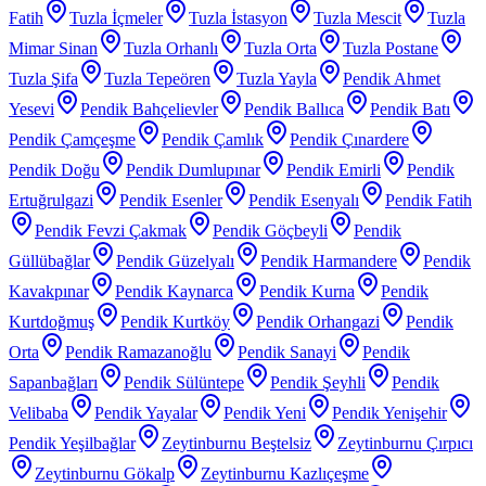
Fatih
Tuzla İçmeler
Tuzla İstasyon
Tuzla Mescit
Tuzla
Mimar Sinan
Tuzla Orhanlı
Tuzla Orta
Tuzla Postane
Tuzla Şifa
Tuzla Tepeören
Tuzla Yayla
Pendik Ahmet
Yesevi
Pendik Bahçelievler
Pendik Ballıca
Pendik Batı
Pendik Çamçeşme
Pendik Çamlık
Pendik Çınardere
Pendik Doğu
Pendik Dumlupınar
Pendik Emirli
Pendik
Ertuğrulgazi
Pendik Esenler
Pendik Esenyalı
Pendik Fatih
Pendik Fevzi Çakmak
Pendik Göçbeyli
Pendik
Güllübağlar
Pendik Güzelyalı
Pendik Harmandere
Pendik
Kavakpınar
Pendik Kaynarca
Pendik Kurna
Pendik
Kurtdoğmuş
Pendik Kurtköy
Pendik Orhangazi
Pendik
Orta
Pendik Ramazanoğlu
Pendik Sanayi
Pendik
Sapanbağları
Pendik Sülüntepe
Pendik Şeyhli
Pendik
Velibaba
Pendik Yayalar
Pendik Yeni
Pendik Yenişehir
Pendik Yeşilbağlar
Zeytinburnu Beştelsiz
Zeytinburnu Çırpıcı
Zeytinburnu Gökalp
Zeytinburnu Kazlıçeşme