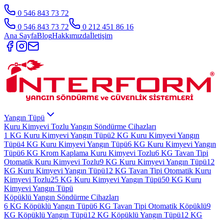
0 546 843 73 72
0 546 843 73 72
0 212 451 86 16
Ana Sayfa
Blog
Hakkımızda
İletişim
Yangın Tüpü
Kuru Kimyevi Tozlu Yangın Söndürme Cihazları
1 KG Kuru Kimyevi Yangın Tüpü
2 KG Kuru Kimyevi Yangın
Tüpü
4 KG Kuru Kimyevi Yangın Tüpü
6 KG Kuru Kimyevi Yangın
Tüpü
6 KG Krom Kaplama Kuru Kimyevi Tozlu
6 KG Tavan Tipi
Otomatik Kuru Kimyevi Tozlu
9 KG Kuru Kimyevi Yangın Tüpü
12
KG Kuru Kimyevi Yangın Tüpü
12 KG Tavan Tipi Otomatik Kuru
Kimyevi Tozlu
25 KG Kuru Kimyevi Yangın Tüpü
50 KG Kuru
Kimyevi Yangın Tüpü
Köpüklü Yangın Söndürme Cihazları
6 KG Köpüklü Yangın Tüpü
6 KG Tavan Tipi Otomatik Köpüklü
9
KG Köpüklü Yangın Tüpü
12 KG Köpüklü Yangın Tüpü
12 KG