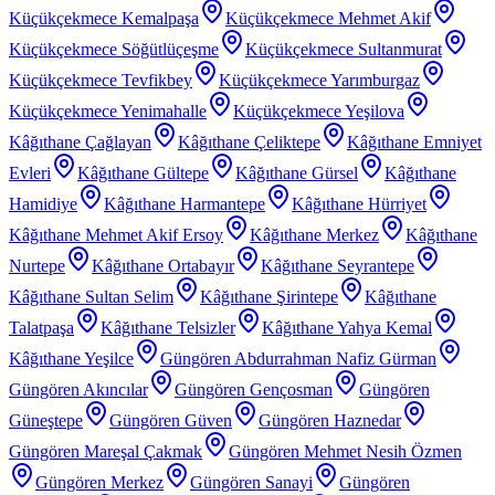
Küçükçekmece Kemalpaşa
Küçükçekmece Mehmet Akif
Küçükçekmece Söğütlüçeşme
Küçükçekmece Sultanmurat
Küçükçekmece Tevfikbey
Küçükçekmece Yarımburgaz
Küçükçekmece Yenimahalle
Küçükçekmece Yeşilova
Kâğıthane Çağlayan
Kâğıthane Çeliktepe
Kâğıthane Emniyet
Evleri
Kâğıthane Gültepe
Kâğıthane Gürsel
Kâğıthane
Hamidiye
Kâğıthane Harmantepe
Kâğıthane Hürriyet
Kâğıthane Mehmet Akif Ersoy
Kâğıthane Merkez
Kâğıthane
Nurtepe
Kâğıthane Ortabayır
Kâğıthane Seyrantepe
Kâğıthane Sultan Selim
Kâğıthane Şirintepe
Kâğıthane
Talatpaşa
Kâğıthane Telsizler
Kâğıthane Yahya Kemal
Kâğıthane Yeşilce
Güngören Abdurrahman Nafiz Gürman
Güngören Akıncılar
Güngören Gençosman
Güngören
Güneştepe
Güngören Güven
Güngören Haznedar
Güngören Mareşal Çakmak
Güngören Mehmet Nesih Özmen
Güngören Merkez
Güngören Sanayi
Güngören