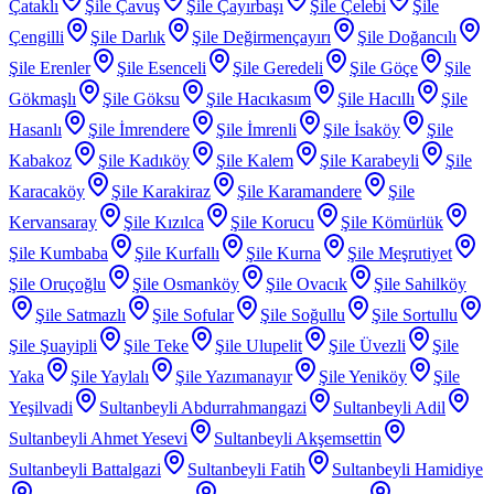
Çataklı
Şile Çavuş
Şile Çayırbaşı
Şile Çelebi
Şile
Çengilli
Şile Darlık
Şile Değirmençayırı
Şile Doğancılı
Şile Erenler
Şile Esenceli
Şile Geredeli
Şile Göçe
Şile
Gökmaşlı
Şile Göksu
Şile Hacıkasım
Şile Hacıllı
Şile
Hasanlı
Şile İmrendere
Şile İmrenli
Şile İsaköy
Şile
Kabakoz
Şile Kadıköy
Şile Kalem
Şile Karabeyli
Şile
Karacaköy
Şile Karakiraz
Şile Karamandere
Şile
Kervansaray
Şile Kızılca
Şile Korucu
Şile Kömürlük
Şile Kumbaba
Şile Kurfallı
Şile Kurna
Şile Meşrutiyet
Şile Oruçoğlu
Şile Osmanköy
Şile Ovacık
Şile Sahilköy
Şile Satmazlı
Şile Sofular
Şile Soğullu
Şile Sortullu
Şile Şuayipli
Şile Teke
Şile Ulupelit
Şile Üvezli
Şile
Yaka
Şile Yaylalı
Şile Yazımanayır
Şile Yeniköy
Şile
Yeşilvadi
Sultanbeyli Abdurrahmangazi
Sultanbeyli Adil
Sultanbeyli Ahmet Yesevi
Sultanbeyli Akşemsettin
Sultanbeyli Battalgazi
Sultanbeyli Fatih
Sultanbeyli Hamidiye