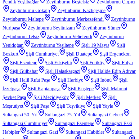
Pendik Yeşilbağlar
Zeytinburnu Beştelsiz
Zeytinburnu Çırpıcı
Zeytinburnu Gökalp
Zeytinburnu Kazlıçeşme
Zeytinburnu Maltepe
Zeytinburnu Merkezefendi
Zeytinburnu
Nuripaşa
Zeytinburnu Seyitnizam
Zeytinburnu Sümer
Zeytinburnu Telsiz
Zeytinburnu Veliefendi
Zeytinburnu
Yenidoğan
Zeytinburnu Yeşiltepe
Şişli 19 Mayıs
Şişli
Bozkurt
Şişli Cumhuriyet
Şişli Duatepe
Şişli Ergenekon
Şişli Esentepe
Şişli Eskişehir
Şişli Feriköy
Şişli Fulya
Şişli Gülbahar
Şişli Halaskargazi
Şişli Halide Edip Adıvar
Şişli Halil Rıfat Paşa
Şişli Harbiye
Şişli İnönü
Şişli
İzzetpaşa
Şişli Kaptanpaşa
Şişli Kuştepe
Şişli Mahmut
Şevket Paşa
Şişli Mecidiyeköy
Şişli Merkez
Şişli
Meşrutiyet
Şişli Paşa
Şişli Teşvikiye
Şişli Yayla
Sultangazi 50. Yıl
Sultangazi 75. Yıl
Sultangazi Cebeci
Sultangazi Cumhuriyet
Sultangazi Esentepe
Sultangazi Eski
Habipler
Sultangazi Gazi
Sultangazi Habibler
Sultangazi