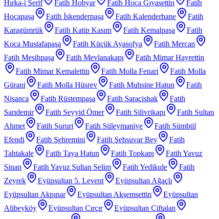
Hırka-i Şerif
Fatih Hobyar
Fatih Hoca Gıyasettin
Fatih
Hocapaşa
Fatih İskenderpaşa
Fatih Kalenderhane
Fatih
Karagümrük
Fatih Katip Kasım
Fatih Kemalpaşa
Fatih
Koca Mustafapaşa
Fatih Küçük Ayasofya
Fatih Mercan
Fatih Mesihpaşa
Fatih Mevlanakapı
Fatih Mimar Hayrettin
Fatih Mimar Kemalettin
Fatih Molla Fenari
Fatih Molla
Gürani
Fatih Molla Hüsrev
Fatih Muhsine Hatun
Fatih
Nişanca
Fatih Rüstempaşa
Fatih Saraçishak
Fatih
Sarıdemir
Fatih Seyyid Ömer
Fatih Silivrikapı
Fatih Sultan
Ahmet
Fatih Sururi
Fatih Süleymaniye
Fatih Sümbül
Efendi
Fatih Şehremini
Fatih Şehsuvar Bey
Fatih
Tahtakale
Fatih Taya Hatun
Fatih Topkapı
Fatih Yavuz
Sinan
Fatih Yavuz Sultan Selim
Fatih Yedikule
Fatih
Zeyrek
Eyüpsultan 5. Levent
Eyüpsultan Ağaçlı
Eyüpsultan Akpınar
Eyüpsultan Akşemsettin
Eyüpsultan
Alibeyköy
Eyüpsultan Çırçır
Eyüpsultan Çiftalan