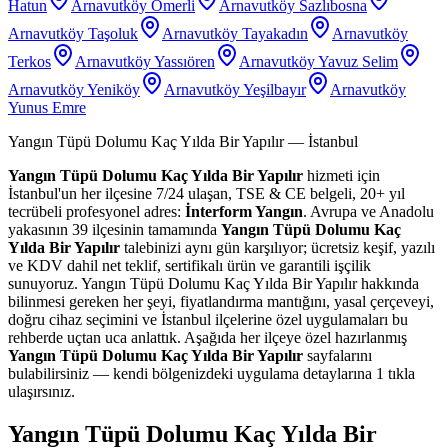
Hatun
Arnavutköy Ömerli
Arnavutköy Sazlıbosna
Arnavutköy Taşoluk
Arnavutköy Tayakadın
Arnavutköy
Terkos
Arnavutköy Yassıören
Arnavutköy Yavuz Selim
Arnavutköy Yeniköy
Arnavutköy Yeşilbayır
Arnavutköy
Yunus Emre
Yangın Tüpü Dolumu Kaç Yılda Bir Yapılır
— İstanbul
Yangın Tüpü Dolumu Kaç Yılda Bir Yapılır
hizmeti için
İstanbul'un her ilçesine 7/24 ulaşan, TSE & CE belgeli, 20+ yıl
tecrübeli profesyonel adres:
İnterform Yangın
. Avrupa ve Anadolu
yakasının 39 ilçesinin tamamında
Yangın Tüpü Dolumu Kaç
Yılda Bir Yapılır
talebinizi aynı gün karşılıyor; ücretsiz keşif, yazılı
ve KDV dahil net teklif, sertifikalı ürün ve garantili işçilik
sunuyoruz. Yangın Tüpü Dolumu Kaç Yılda Bir Yapılır hakkında
bilinmesi gereken her şeyi, fiyatlandırma mantığını, yasal çerçeveyi,
doğru cihaz seçimini ve İstanbul ilçelerine özel uygulamaları bu
rehberde uçtan uca anlattık. Aşağıda her ilçeye özel hazırlanmış
Yangın Tüpü Dolumu Kaç Yılda Bir Yapılır
sayfalarını
bulabilirsiniz — kendi bölgenizdeki uygulama detaylarına 1 tıkla
ulaşırsınız.
Yangın Tüpü Dolumu Kaç Yılda Bir