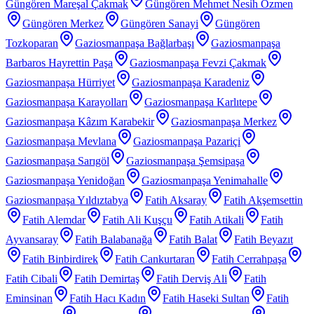
Güngören Mareşal Çakmak
Güngören Mehmet Nesih Özmen
Güngören Merkez
Güngören Sanayi
Güngören
Tozkoparan
Gaziosmanpaşa Bağlarbaşı
Gaziosmanpaşa
Barbaros Hayrettin Paşa
Gaziosmanpaşa Fevzi Çakmak
Gaziosmanpaşa Hürriyet
Gaziosmanpaşa Karadeniz
Gaziosmanpaşa Karayolları
Gaziosmanpaşa Karlıtepe
Gaziosmanpaşa Kâzım Karabekir
Gaziosmanpaşa Merkez
Gaziosmanpaşa Mevlana
Gaziosmanpaşa Pazariçi
Gaziosmanpaşa Sarıgöl
Gaziosmanpaşa Şemsipaşa
Gaziosmanpaşa Yenidoğan
Gaziosmanpaşa Yenimahalle
Gaziosmanpaşa Yıldıztabya
Fatih Aksaray
Fatih Akşemsettin
Fatih Alemdar
Fatih Ali Kuşçu
Fatih Atikali
Fatih
Ayvansaray
Fatih Balabanağa
Fatih Balat
Fatih Beyazıt
Fatih Binbirdirek
Fatih Cankurtaran
Fatih Cerrahpaşa
Fatih Cibali
Fatih Demirtaş
Fatih Derviş Ali
Fatih
Eminsinan
Fatih Hacı Kadın
Fatih Haseki Sultan
Fatih