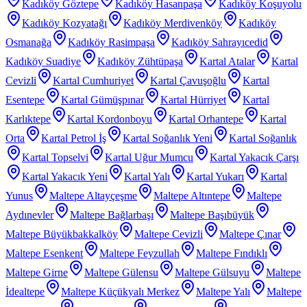
Kadıköy Göztepe
Kadıköy Hasanpaşa
Kadıköy Koşuyolu
Kadıköy Kozyatağı
Kadıköy Merdivenköy
Kadıköy
Osmanağa
Kadıköy Rasimpaşa
Kadıköy Sahrayıcedid
Kadıköy Suadiye
Kadıköy Zühtüpaşa
Kartal Atalar
Kartal
Cevizli
Kartal Cumhuriyet
Kartal Çavuşoğlu
Kartal
Esentepe
Kartal Gümüşpınar
Kartal Hürriyet
Kartal
Karlıktepe
Kartal Kordonboyu
Kartal Orhantepe
Kartal
Orta
Kartal Petrol İş
Kartal Soğanlık Yeni
Kartal Soğanlık
Kartal Topselvi
Kartal Uğur Mumcu
Kartal Yakacık Çarşı
Kartal Yakacık Yeni
Kartal Yalı
Kartal Yukarı
Kartal
Yunus
Maltepe Altayçeşme
Maltepe Altıntepe
Maltepe
Aydınevler
Maltepe Bağlarbaşı
Maltepe Başıbüyük
Maltepe Büyükbakkalköy
Maltepe Cevizli
Maltepe Çınar
Maltepe Esenkent
Maltepe Feyzullah
Maltepe Fındıklı
Maltepe Girne
Maltepe Gülensu
Maltepe Gülsuyu
Maltepe
İdealtepe
Maltepe Küçükyalı Merkez
Maltepe Yalı
Maltepe