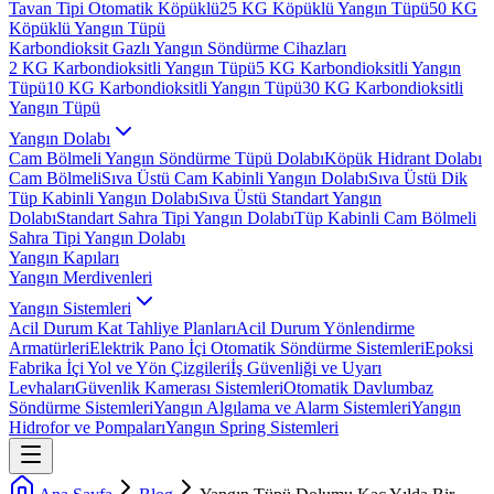
Tavan Tipi Otomatik Köpüklü
25 KG Köpüklü Yangın Tüpü
50 KG
Köpüklü Yangın Tüpü
Karbondioksit Gazlı Yangın Söndürme Cihazları
2 KG Karbondioksitli Yangın Tüpü
5 KG Karbondioksitli Yangın
Tüpü
10 KG Karbondioksitli Yangın Tüpü
30 KG Karbondioksitli
Yangın Tüpü
Yangın Dolabı
Cam Bölmeli Yangın Söndürme Tüpü Dolabı
Köpük Hidrant Dolabı
Cam Bölmeli
Sıva Üstü Cam Kabinli Yangın Dolabı
Sıva Üstü Dik
Tüp Kabinli Yangın Dolabı
Sıva Üstü Standart Yangın
Dolabı
Standart Sahra Tipi Yangın Dolabı
Tüp Kabinli Cam Bölmeli
Sahra Tipi Yangın Dolabı
Yangın Kapıları
Yangın Merdivenleri
Yangın Sistemleri
Acil Durum Kat Tahliye Planları
Acil Durum Yönlendirme
Armatürleri
Elektrik Pano İçi Otomatik Söndürme Sistemleri
Epoksi
Fabrika İçi Yol ve Yön Çizgileri
İş Güvenliği ve Uyarı
Levhaları
Güvenlik Kamerası Sistemleri
Otomatik Davlumbaz
Söndürme Sistemleri
Yangın Algılama ve Alarm Sistemleri
Yangın
Hidrofor ve Pompaları
Yangın Spring Sistemleri