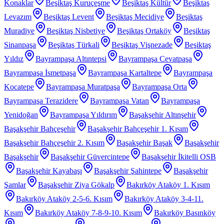
Konaklar
Beşiktaş Kuruçeşme
Beşiktaş Kültür
Beşiktaş
Levazım
Beşiktaş Levent
Beşiktaş Mecidiye
Beşiktaş
Muradiye
Beşiktaş Nisbetiye
Beşiktaş Ortaköy
Beşiktaş
Sinanpaşa
Beşiktaş Türkali
Beşiktaş Vişnezade
Beşiktaş
Yıldız
Bayrampaşa Altıntepsi
Bayrampaşa Cevatpaşa
Bayrampaşa İsmetpaşa
Bayrampaşa Kartaltepe
Bayrampaşa
Kocatepe
Bayrampaşa Muratpaşa
Bayrampaşa Orta
Bayrampaşa Terazidere
Bayrampaşa Vatan
Bayrampaşa
Yenidoğan
Bayrampaşa Yıldırım
Başakşehir Altınşehir
Başakşehir Bahçeşehir
Başakşehir Bahçeşehir 1. Kısım
Başakşehir Bahçeşehir 2. Kısım
Başakşehir Başak
Başakşehir
Başakşehir
Başakşehir Güvercintepe
Başakşehir İkitelli OSB
Başakşehir Kayabaşı
Başakşehir Şahintepe
Başakşehir
Şamlar
Başakşehir Ziya Gökalp
Bakırköy Ataköy 1. Kısım
Bakırköy Ataköy 2-5-6. Kısım
Bakırköy Ataköy 3-4-11.
Kısım
Bakırköy Ataköy 7-8-9-10. Kısım
Bakırköy Basınköy