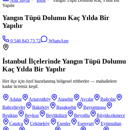
Ana Sayfa
Blog
Yangın Tüpü Dolumu Kaç Yılda Bir
Yapılır
Yangın Tüpü Dolumu Kaç Yılda Bir
Yapılır
0 546 843 73 72
WhatsApp
İstanbul İlçelerinde
Yangın Tüpü Dolumu
Kaç Yılda Bir Yapılır
Her ilçe için özel hazırlanmış bölgesel rehberler — mahallelere
kadar ücretsiz keşif.
Adalar
Arnavutköy
Ataşehir
Avcılar
Bağcılar
Bahçelievler
Bakırköy
Başakşehir
Bayrampaşa
Beşiktaş
Beykoz
Beylikdüzü
Beyoğlu
Büyükçekmece
Çatalca
Çekmeköy
Esenler
Esenyurt
Eyüpsultan