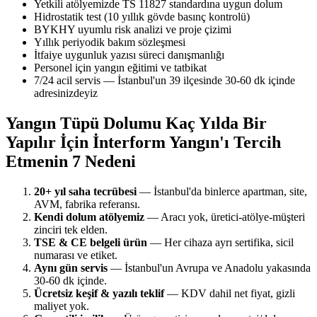
Yetkili atölyemizde TS 11827 standardına uygun dolum
Hidrostatik test (10 yıllık gövde basınç kontrolü)
BYKHY uyumlu risk analizi ve proje çizimi
Yıllık periyodik bakım sözleşmesi
İtfaiye uygunluk yazısı süreci danışmanlığı
Personel için yangın eğitimi ve tatbikat
7/24 acil servis — İstanbul'un 39 ilçesinde 30-60 dk içinde
adresinizdeyiz
Yangın Tüpü Dolumu Kaç Yılda Bir
Yapılır İçin İnterform Yangın'ı Tercih
Etmenin 7 Nedeni
20+ yıl saha tecrübesi
— İstanbul'da binlerce apartman, site,
AVM, fabrika referansı.
Kendi dolum atölyemiz
— Aracı yok, üretici-atölye-müşteri
zinciri tek elden.
TSE & CE belgeli ürün
— Her cihaza ayrı sertifika, sicil
numarası ve etiket.
Aynı gün servis
— İstanbul'un Avrupa ve Anadolu yakasında
30-60 dk içinde.
Ücretsiz keşif & yazılı teklif
— KDV dahil net fiyat, gizli
maliyet yok.