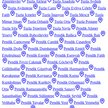
Zümrütevler
Tuzla Akfırat
Tuzla Anadolu
Tuzla Aydınlı
Tuzla Aydıntepe
Tuzla Cami
Tuzla Evliya Çelebi
Tuzla
Fatih
Tuzla İçmeler
Tuzla İstasyon
Tuzla Mescit
Tuzla
Mimar Sinan
Tuzla Orhanlı
Tuzla Orta
Tuzla Postane
Tuzla Şifa
Tuzla Tepeören
Tuzla Yayla
Pendik Ahmet
Yesevi
Pendik Bahçelievler
Pendik Ballıca
Pendik Batı
Pendik Çamçeşme
Pendik Çamlık
Pendik Çınardere
Pendik Doğu
Pendik Dumlupınar
Pendik Emirli
Pendik
Ertuğrulgazi
Pendik Esenler
Pendik Esenyalı
Pendik Fatih
Pendik Fevzi Çakmak
Pendik Göçbeyli
Pendik
Güllübağlar
Pendik Güzelyalı
Pendik Harmandere
Pendik
Kavakpınar
Pendik Kaynarca
Pendik Kurna
Pendik
Kurtdoğmuş
Pendik Kurtköy
Pendik Orhangazi
Pendik
Orta
Pendik Ramazanoğlu
Pendik Sanayi
Pendik
Sapanbağları
Pendik Sülüntepe
Pendik Şeyhli
Pendik
Velibaba
Pendik Yayalar
Pendik Yeni
Pendik Yenişehir