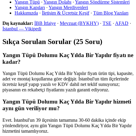
Yangın Tüpü
·
Yangın Dolabı
·
Yangın Söndürme Sistemleri
Yangın Kapıları
·
Yangın Merdivenleri
Hakkımızda
·
İletişim & Ücretsiz Keşif
·
Tüm Blog Yazıları
Dış kaynaklar:
İBB İtfaiye
·
Mevzuat (BYKHY)
·
TSE
·
AFAD
·
İstanbul — Vikipedi
Sıkça Sorulan Sorular (25 Soru)
Yangın Tüpü Dolumu Kaç Yılda Bir Yapılır fiyatı ne
kadar?
Yangın Tüpü Dolumu Kaç Yılda Bir Yapılır fiyatı ürün tipi, kapasite,
adet ve montaj koşullarına göre değişir. İstanbul'un tüm ilçelerinde
ücretsiz keşif yapıp yazılı ve KDV dahil net teklif sunuyoruz;
piyasanın en rekabetçi fiyatlarını yazılı garanti ediyoruz.
Yangın Tüpü Dolumu Kaç Yılda Bir Yapılır hizmeti
aynı gün veriliyor mu?
Evet. İstanbul'un 39 ilçesinin tamamına 30-60 dakika içinde ekip
yönlendiriyor, aynı gün Yangın Tüpü Dolumu Kaç Yılda Bir Yapılır
hizmetini tamamlıyoruz.