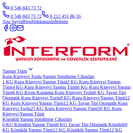
0 546 843 73 72
0 546 843 73 72
0 212 451 86 16
Ana Sayfa
Blog
Hakkımızda
İletişim
Yangın Tüpü
Kuru Kimyevi Tozlu Yangın Söndürme Cihazları
1 KG Kuru Kimyevi Yangın Tüpü
2 KG Kuru Kimyevi Yangın
Tüpü
4 KG Kuru Kimyevi Yangın Tüpü
6 KG Kuru Kimyevi Yangın
Tüpü
6 KG Krom Kaplama Kuru Kimyevi Tozlu
6 KG Tavan Tipi
Otomatik Kuru Kimyevi Tozlu
9 KG Kuru Kimyevi Yangın Tüpü
12
KG Kuru Kimyevi Yangın Tüpü
12 KG Tavan Tipi Otomatik Kuru
Kimyevi Tozlu
25 KG Kuru Kimyevi Yangın Tüpü
50 KG Kuru
Kimyevi Yangın Tüpü
Köpüklü Yangın Söndürme Cihazları
6 KG Köpüklü Yangın Tüpü
6 KG Tavan Tipi Otomatik Köpüklü
9
KG Köpüklü Yangın Tüpü
12 KG Köpüklü Yangın Tüpü
12 KG