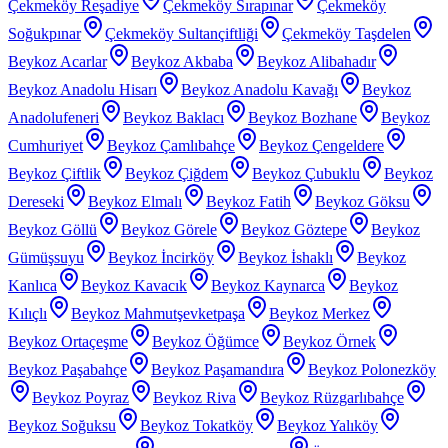
Çekmeköy Reşadiye
Çekmeköy Sırapınar
Çekmeköy
Soğukpınar
Çekmeköy Sultançiftliği
Çekmeköy Taşdelen
Beykoz Acarlar
Beykoz Akbaba
Beykoz Alibahadır
Beykoz Anadolu Hisarı
Beykoz Anadolu Kavağı
Beykoz
Anadolufeneri
Beykoz Baklacı
Beykoz Bozhane
Beykoz
Cumhuriyet
Beykoz Çamlıbahçe
Beykoz Çengeldere
Beykoz Çiftlik
Beykoz Çiğdem
Beykoz Çubuklu
Beykoz
Dereseki
Beykoz Elmalı
Beykoz Fatih
Beykoz Göksu
Beykoz Göllü
Beykoz Görele
Beykoz Göztepe
Beykoz
Gümüşsuyu
Beykoz İncirköy
Beykoz İshaklı
Beykoz
Kanlıca
Beykoz Kavacık
Beykoz Kaynarca
Beykoz
Kılıçlı
Beykoz Mahmutşevketpaşa
Beykoz Merkez
Beykoz Ortaçeşme
Beykoz Öğümce
Beykoz Örnek
Beykoz Paşabahçe
Beykoz Paşamandıra
Beykoz Polonezköy
Beykoz Poyraz
Beykoz Riva
Beykoz Rüzgarlıbahçe
Beykoz Soğuksu
Beykoz Tokatköy
Beykoz Yalıköy