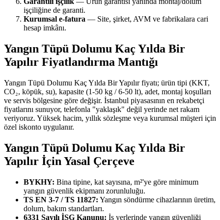
Garantili işçilik
— Ürün garantisi yanında montaj/dolum
işçiliğine de garanti.
Kurumsal e-fatura
— Site, şirket, AVM ve fabrikalara cari
hesap imkânı.
Yangın Tüpü Dolumu Kaç Yılda Bir
Yapılır Fiyatlandırma Mantığı
Yangın Tüpü Dolumu Kaç Yılda Bir Yapılır fiyatı; ürün tipi (KKT,
CO₂, köpük, su), kapasite (1-50 kg / 6-50 lt), adet, montaj koşulları
ve servis bölgesine göre değişir. İstanbul piyasasının en rekabetçi
fiyatlarını sunuyor, telefonla "yaklaşık" değil yerinde net rakam
veriyoruz. Yüksek hacim, yıllık sözleşme veya kurumsal müşteri için
özel iskonto uygulanır.
Yangın Tüpü Dolumu Kaç Yılda Bir
Yapılır İçin Yasal Çerçeve
BYKHY:
Bina tipine, kat sayısına, m²'ye göre minimum
yangın güvenlik ekipmanı zorunluluğu.
TS EN 3-7 / TS 11827:
Yangın söndürme cihazlarının üretim,
dolum, bakım standartları.
6331 Sayılı İSG Kanunu:
İş yerlerinde yangın güvenliği