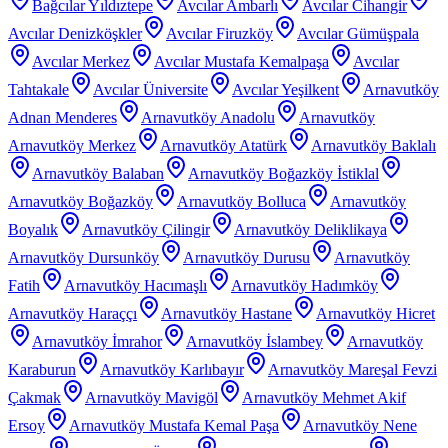
Bağcılar Yıldıztepe
Avcılar Ambarlı
Avcılar Cihangir
Avcılar Denizköşkler
Avcılar Firuzköy
Avcılar Gümüşpala
Avcılar Merkez
Avcılar Mustafa Kemalpaşa
Avcılar
Tahtakale
Avcılar Üniversite
Avcılar Yeşilkent
Arnavutköy
Adnan Menderes
Arnavutköy Anadolu
Arnavutköy
Arnavutköy Merkez
Arnavutköy Atatürk
Arnavutköy Baklalı
Arnavutköy Balaban
Arnavutköy Boğazköy İstiklal
Arnavutköy Boğazköy
Arnavutköy Bolluca
Arnavutköy
Boyalık
Arnavutköy Çilingir
Arnavutköy Deliklikaya
Arnavutköy Dursunköy
Arnavutköy Durusu
Arnavutköy
Fatih
Arnavutköy Hacımaşlı
Arnavutköy Hadımköy
Arnavutköy Haraççı
Arnavutköy Hastane
Arnavutköy Hicret
Arnavutköy İmrahor
Arnavutköy İslambey
Arnavutköy
Karaburun
Arnavutköy Karlıbayır
Arnavutköy Mareşal Fevzi
Çakmak
Arnavutköy Mavigöl
Arnavutköy Mehmet Akif
Ersoy
Arnavutköy Mustafa Kemal Paşa
Arnavutköy Nene