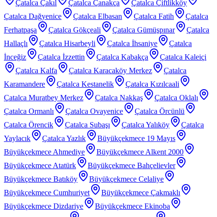
Çatalca Çakıl
Çatalca Çanakça
Çatalca Çiftlikköy
Çatalca Dağyenice
Çatalca Elbasan
Çatalca Fatih
Çatalca
Ferhatpaşa
Çatalca Gökçeali
Çatalca Gümüşpınar
Çatalca
Hallaçlı
Çatalca Hisarbeyli
Çatalca İhsaniye
Çatalca
İnceğiz
Çatalca İzzettin
Çatalca Kabakça
Çatalca Kaleiçi
Çatalca Kalfa
Çatalca Karacaköy Merkez
Çatalca
Karamandere
Çatalca Kestanelik
Çatalca Kızılcaali
Çatalca Muratbey Merkez
Çatalca Nakkaş
Çatalca Oklalı
Çatalca Ormanlı
Çatalca Ovayenice
Çatalca Örcünlü
Çatalca Örencik
Çatalca Subaşı
Çatalca Yalıköy
Çatalca
Yaylacık
Çatalca Yazlık
Büyükçekmece 19 Mayıs
Büyükçekmece Ahmediye
Büyükçekmece Alkent 2000
Büyükçekmece Atatürk
Büyükçekmece Bahçelievler
Büyükçekmece Batıköy
Büyükçekmece Celaliye
Büyükçekmece Cumhuriyet
Büyükçekmece Çakmaklı
Büyükçekmece Dizdariye
Büyükçekmece Ekinoba