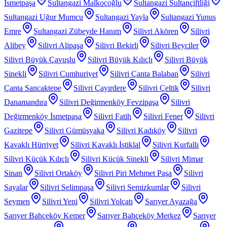
İsmetpaşa
Sultangazi Malkoçoğlu
Sultangazi Sultançiftliği
Sultangazi Uğur Mumcu
Sultangazi Yayla
Sultangazi Yunus
Emre
Sultangazi Zübeyde Hanım
Silivri Akören
Silivri
Alibey
Silivri Alipaşa
Silivri Bekirli
Silivri Beyciler
Silivri Büyük Çavuşlu
Silivri Büyük Kılıçlı
Silivri Büyük
Sinekli
Silivri Cumhuriyet
Silivri Çanta Balaban
Silivri
Çanta Sancaktepe
Silivri Çayırdere
Silivri Çeltik
Silivri
Danamandıra
Silivri Değirmenköy Fevzipaşa
Silivri
Değirmenköy İsmetpaşa
Silivri Fatih
Silivri Fener
Silivri
Gazitepe
Silivri Gümüşyaka
Silivri Kadıköy
Silivri
Kavaklı Hürriyet
Silivri Kavaklı İstiklal
Silivri Kurfallı
Silivri Küçük Kılıçlı
Silivri Küçük Sinekli
Silivri Mimar
Sinan
Silivri Ortaköy
Silivri Piri Mehmet Paşa
Silivri
Sayalar
Silivri Selimpaşa
Silivri Semizkumlar
Silivri
Seymen
Silivri Yeni
Silivri Yolçatı
Sarıyer Ayazağa
Sarıyer Bahçeköy Kemer
Sarıyer Bahçeköy Merkez
Sarıyer