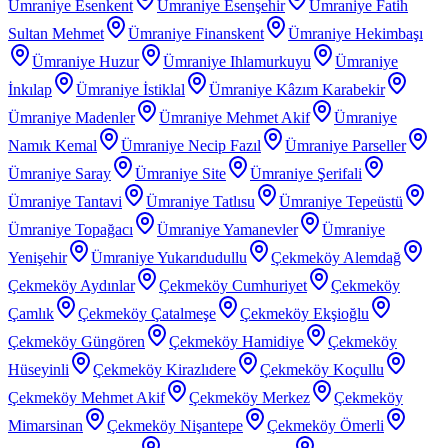
Ümraniye Esenkent
Ümraniye Esenşehir
Ümraniye Fatih
Sultan Mehmet
Ümraniye Finanskent
Ümraniye Hekimbaşı
Ümraniye Huzur
Ümraniye Ihlamurkuyu
Ümraniye
İnkılap
Ümraniye İstiklal
Ümraniye Kâzım Karabekir
Ümraniye Madenler
Ümraniye Mehmet Akif
Ümraniye
Namık Kemal
Ümraniye Necip Fazıl
Ümraniye Parseller
Ümraniye Saray
Ümraniye Site
Ümraniye Şerifali
Ümraniye Tantavi
Ümraniye Tatlısu
Ümraniye Tepeüstü
Ümraniye Topağacı
Ümraniye Yamanevler
Ümraniye
Yenişehir
Ümraniye Yukarıdudullu
Çekmeköy Alemdağ
Çekmeköy Aydınlar
Çekmeköy Cumhuriyet
Çekmeköy
Çamlık
Çekmeköy Çatalmeşe
Çekmeköy Ekşioğlu
Çekmeköy Güngören
Çekmeköy Hamidiye
Çekmeköy
Hüseyinli
Çekmeköy Kirazlıdere
Çekmeköy Koçullu
Çekmeköy Mehmet Akif
Çekmeköy Merkez
Çekmeköy
Mimarsinan
Çekmeköy Nişantepe
Çekmeköy Ömerli