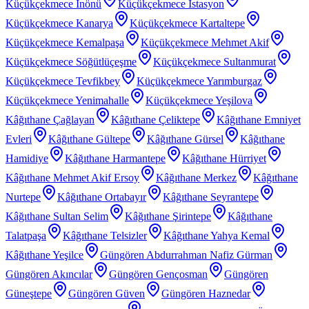
Küçükçekmece İnönü
Küçükçekmece İstasyon
Küçükçekmece Kanarya
Küçükçekmece Kartaltepe
Küçükçekmece Kemalpaşa
Küçükçekmece Mehmet Akif
Küçükçekmece Söğütlüçeşme
Küçükçekmece Sultanmurat
Küçükçekmece Tevfikbey
Küçükçekmece Yarımburgaz
Küçükçekmece Yenimahalle
Küçükçekmece Yeşilova
Kâğıthane Çağlayan
Kâğıthane Çeliktepe
Kâğıthane Emniyet
Evleri
Kâğıthane Gültepe
Kâğıthane Gürsel
Kâğıthane
Hamidiye
Kâğıthane Harmantepe
Kâğıthane Hürriyet
Kâğıthane Mehmet Akif Ersoy
Kâğıthane Merkez
Kâğıthane
Nurtepe
Kâğıthane Ortabayır
Kâğıthane Seyrantepe
Kâğıthane Sultan Selim
Kâğıthane Şirintepe
Kâğıthane
Talatpaşa
Kâğıthane Telsizler
Kâğıthane Yahya Kemal
Kâğıthane Yeşilce
Güngören Abdurrahman Nafiz Gürman
Güngören Akıncılar
Güngören Gençosman
Güngören
Güneştepe
Güngören Güven
Güngören Haznedar