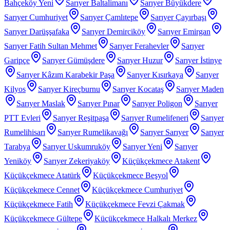
Bahçeköy Yeni
Sarıyer Baltalimanı
Sarıyer Büyükdere
Sarıyer Cumhuriyet
Sarıyer Çamlıtepe
Sarıyer Çayırbaşı
Sarıyer Darüşşafaka
Sarıyer Demirciköy
Sarıyer Emirgan
Sarıyer Fatih Sultan Mehmet
Sarıyer Ferahevler
Sarıyer
Garipçe
Sarıyer Gümüşdere
Sarıyer Huzur
Sarıyer İstinye
Sarıyer Kâzım Karabekir Paşa
Sarıyer Kısırkaya
Sarıyer
Kilyos
Sarıyer Kireçburnu
Sarıyer Kocataş
Sarıyer Maden
Sarıyer Maslak
Sarıyer Pınar
Sarıyer Poligon
Sarıyer
PTT Evleri
Sarıyer Reşitpaşa
Sarıyer Rumelifeneri
Sarıyer
Rumelihisarı
Sarıyer Rumelikavağı
Sarıyer Sarıyer
Sarıyer
Tarabya
Sarıyer Uskumruköy
Sarıyer Yeni
Sarıyer
Yeniköy
Sarıyer Zekeriyaköy
Küçükçekmece Atakent
Küçükçekmece Atatürk
Küçükçekmece Beşyol
Küçükçekmece Cennet
Küçükçekmece Cumhuriyet
Küçükçekmece Fatih
Küçükçekmece Fevzi Çakmak
Küçükçekmece Gültepe
Küçükçekmece Halkalı Merkez