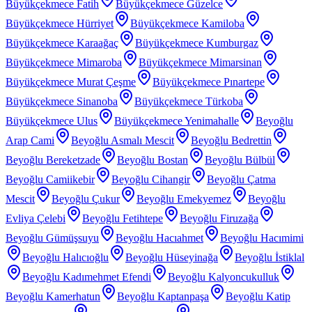
Büyükçekmece Fatih
Büyükçekmece Güzelce
Büyükçekmece Hürriyet
Büyükçekmece Kamiloba
Büyükçekmece Karaağaç
Büyükçekmece Kumburgaz
Büyükçekmece Mimaroba
Büyükçekmece Mimarsinan
Büyükçekmece Murat Çeşme
Büyükçekmece Pınartepe
Büyükçekmece Sinanoba
Büyükçekmece Türkoba
Büyükçekmece Ulus
Büyükçekmece Yenimahalle
Beyoğlu
Arap Cami
Beyoğlu Asmalı Mescit
Beyoğlu Bedrettin
Beyoğlu Bereketzade
Beyoğlu Bostan
Beyoğlu Bülbül
Beyoğlu Camiikebir
Beyoğlu Cihangir
Beyoğlu Çatma
Mescit
Beyoğlu Çukur
Beyoğlu Emekyemez
Beyoğlu
Evliya Çelebi
Beyoğlu Fetihtepe
Beyoğlu Firuzağa
Beyoğlu Gümüşsuyu
Beyoğlu Hacıahmet
Beyoğlu Hacımimi
Beyoğlu Halıcıoğlu
Beyoğlu Hüseyinağa
Beyoğlu İstiklal
Beyoğlu Kadımehmet Efendi
Beyoğlu Kalyoncukulluk
Beyoğlu Kamerhatun
Beyoğlu Kaptanpaşa
Beyoğlu Katip