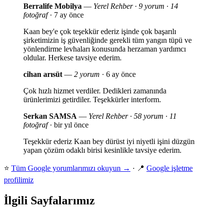
Berralife Mobilya
—
Yerel Rehber · 9 yorum · 14
fotoğraf
· 7 ay önce
Kaan bey'e çok teşekkür ederiz işinde çok başarılı
şirketimizin iş güvenliğinde gerekli tüm yangın tüpü ve
yönlendirme levhaları konusunda herzaman yardımcı
oldular. Herkese tavsiye ederim.
cihan arısüt
—
2 yorum
· 6 ay önce
Çok hızlı hizmet verdiler. Dedikleri zamanında
ürünlerimizi getirdiler. Teşekkürler interform.
Serkan SAMSA
—
Yerel Rehber · 58 yorum · 11
fotoğraf
· bir yıl önce
Teşekkür ederiz Kaan bey dürüst iyi niyetli işini düzgün
yapan çözüm odaklı birisi kesinlikle tavsiye ederim.
⭐
Tüm Google yorumlarımızı okuyun →
· 📍
Google işletme
profilimiz
İlgili Sayfalarımız