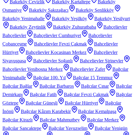
Bakırköy Cevizlik
Bakırköy Kartaltepe
Bakırköy
Osmaniye
Bakırköy Sakızağacı
Bakırköy Şenlikköy
Bakırköy Yenimahalle
Bakırköy Yeşilköy
Bakırköy Yeşilyurt
Bakırköy Zeytinlik
Bakırköy Zuhuratbaba
Bahçelievler
Bahçelievler
Bahçelievler Cumhuriyet
Bahçelievler
Çobançeşme
Bahçelievler Fevzi Çakmak
Bahçelievler
Hürriyet
Bahçelievler Kocasinan Merkez
Bahçelievler
Siyavuşpaşa
Bahçelievler Soğanlı
Bahçelievler Şirinevler
Bahçelievler Yenibosna Merkez
Bahçelievler Zafer
Bağcılar
Yenimahalle
Bağcılar 100. Yıl
Bağcılar 15 Temmuz
Bağcılar Bağlar
Bağcılar Barbaros
Bağcılar Çınar
Bağcılar
Demirkapı
Bağcılar Fatih
Bağcılar Fevzi Çakmak
Bağcılar
Göztepe
Bağcılar Güneşli
Bağcılar Hürriyet
Bağcılar
İnönü
Bağcılar Kâzım Karabekir
Bağcılar Kemalpaşa
Bağcılar Kirazlı
Bağcılar Mahmutbey
Bağcılar Merkez
Bağcılar Sancaktepe
Bağcılar Yavuzselim
Bağcılar Yenigün