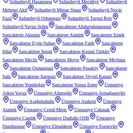
Sultanbeyli Hasanpaşa
Sultanbeyli Mecidiye
Sultanbeyli
Mehmet Akif
Sultanbeyli Mimar Sinan
Sultanbeyli Necip
Fazıl
Sultanbeyli Orhangazi
Sultanbeyli Turgut Reis
Sultanbeyli Yavuz Selim
Sancaktepe Abdurrahmangazi
Sancaktepe Akpınar
Sancaktepe Atatürk
Sancaktepe Emek
Sancaktepe Eyüp Sultan
Sancaktepe Fatih
Sancaktepe
Hilal
Sancaktepe İnönü
Sancaktepe Kemal Türkler
Sancaktepe Meclis
Sancaktepe Merve
Sancaktepe Mevlana
Sancaktepe Osmangazi
Sancaktepe Paşaköy
Sancaktepe
Safa
Sancaktepe Sarıgazi
Sancaktepe Veysel Karani
Sancaktepe Yenidoğan
Sancaktepe Yunus Emre
Ümraniye
Adem Yavuz
Ümraniye Altınşehir
Ümraniye Armağanevler
Ümraniye Aşağıdudullu
Ümraniye Atakent
Ümraniye
Atatürk
Ümraniye Cemil Meriç
Ümraniye Çakmak
Ümraniye Çamlık
Ümraniye Dudullu OSB
Ümraniye
Dumlupınar
Ümraniye Elmalıkent
Ümraniye Esenevler