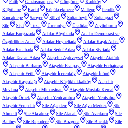
Fatih
Gaziosmanpaşa
Güngören
Kadıköy
Kâğıthane
Kartal
Küçükçekmece
Maltepe
Pendik
Sancaktepe
Sarıyer
Silivri
Sultanbeyli
Sultangazi
Şile
Şişli
Tuzla
Ümraniye
Üsküdar
Zeytinburnu
Adalar Burgazada
Adalar Büyükada
Adalar Demokrasi ve
Özgürlükler Adası
Adalar Heybeliada
Adalar Kaşık Adası
Adalar Kınalıada
Adalar Sedef Adası
Adalar Sivriada
Adalar Tavşan Adası
Ataşehir Aşıkveysel
Ataşehir Atatürk
Ataşehir Barbaros
Ataşehir Esatpaşa
Ataşehir Ferhatpaşa
Ataşehir Fetih
Ataşehir İçerenköy
Ataşehir İnönü
Ataşehir Kayışdağı
Ataşehir Küçükbakkalköy
Ataşehir
Mevlana
Ataşehir Mimarsinan
Ataşehir Mustafa Kemal
Ataşehir Örnek
Ataşehir Yeniçamlıca
Ataşehir Yenisahra
Ataşehir Yenişehir
Şile Ağaçdere
Şile Ağva Merkez
Şile
Ahmetli
Şile Akçakese
Şile Alacalı
Şile Avcıkoru
Şile
Balibey
Şile Bıçkıdere
Şile Bozgoca
Şile Bucaklı
Şile