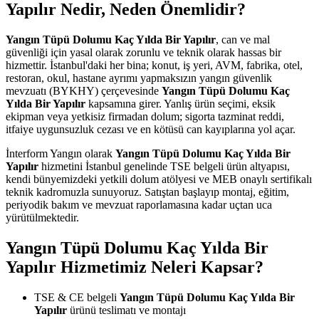
Yapılır Nedir, Neden Önemlidir?
Yangın Tüpü Dolumu Kaç Yılda Bir Yapılır
, can ve mal
güvenliği için yasal olarak zorunlu ve teknik olarak hassas bir
hizmettir. İstanbul'daki her bina; konut, iş yeri, AVM, fabrika, otel,
restoran, okul, hastane ayrımı yapmaksızın yangın güvenlik
mevzuatı (BYKHY) çerçevesinde
Yangın Tüpü Dolumu Kaç
Yılda Bir Yapılır
kapsamına girer. Yanlış ürün seçimi, eksik
ekipman veya yetkisiz firmadan dolum; sigorta tazminat reddi,
itfaiye uygunsuzluk cezası ve en kötüsü can kayıplarına yol açar.
İnterform Yangın olarak
Yangın Tüpü Dolumu Kaç Yılda Bir
Yapılır
hizmetini İstanbul genelinde TSE belgeli ürün altyapısı,
kendi bünyemizdeki yetkili dolum atölyesi ve MEB onaylı sertifikalı
teknik kadromuzla sunuyoruz. Satıştan başlayıp montaj, eğitim,
periyodik bakım ve mevzuat raporlamasına kadar uçtan uca
yürütülmektedir.
Yangın Tüpü Dolumu Kaç Yılda Bir
Yapılır Hizmetimiz Neleri Kapsar?
TSE & CE belgeli
Yangın Tüpü Dolumu Kaç Yılda Bir
Yapılır
ürünü teslimatı ve montajı