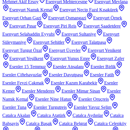
Mehmet Akif Ersoy
Esenyurt Mehterçeşme
Esenyurt Mevlana
Esenyurt Namık Kemal
Esenyurt Necip Fazıl Kısakürek
Esenyurt Orhan Gazi
Esenyurt Osmangazi
Esenyurt Örnek
Esenyurt Pınar
Esenyurt Piri Reis
Esenyurt Saadetdere
Esenyurt Selahaddin Eyyubi
Esenyurt Sultaniye
Esenyurt
Süleymaniye
Esenyurt Şehitler
Esenyurt Talatpaşa
Esenyurt Turgut Özal
Esenyurt Üçevler
Esenyurt Yenikent
Esenyurt Yeşilkent
Esenyurt Yunus Emre
Esenyurt Zafer
Esenler 15 Temmuz
Esenler Atışalanı
Esenler Birlik
Esenler Çiftehavuzlar
Esenler Davutpaşa
Esenler Fatih
Esenler Fevzi Çakmak
Esenler Kazım Karabekir
Esenler
Kemer
Esenler Menderes
Esenler Mimar Sinan
Esenler
Namık Kemal
Esenler Nine Hatun
Esenler Oruçreis
Esenler Tuna
Esenler Turgutreis
Esenler Yavuz Selim
Çatalca Akalan
Çatalca Atatürk
Çatalca Aydınlar
Çatalca
Bahşayiş
Çatalca Başak
Çatalca Belgrat
Çatalca Celepköy