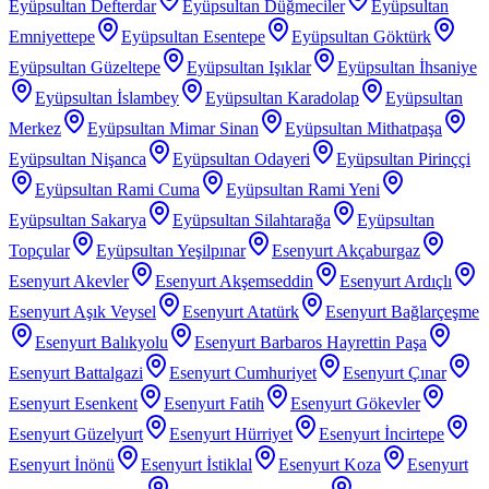
Eyüpsultan Defterdar
Eyüpsultan Düğmeciler
Eyüpsultan
Emniyettepe
Eyüpsultan Esentepe
Eyüpsultan Göktürk
Eyüpsultan Güzeltepe
Eyüpsultan Işıklar
Eyüpsultan İhsaniye
Eyüpsultan İslambey
Eyüpsultan Karadolap
Eyüpsultan
Merkez
Eyüpsultan Mimar Sinan
Eyüpsultan Mithatpaşa
Eyüpsultan Nişanca
Eyüpsultan Odayeri
Eyüpsultan Pirinççi
Eyüpsultan Rami Cuma
Eyüpsultan Rami Yeni
Eyüpsultan Sakarya
Eyüpsultan Silahtarağa
Eyüpsultan
Topçular
Eyüpsultan Yeşilpınar
Esenyurt Akçaburgaz
Esenyurt Akevler
Esenyurt Akşemseddin
Esenyurt Ardıçlı
Esenyurt Aşık Veysel
Esenyurt Atatürk
Esenyurt Bağlarçeşme
Esenyurt Balıkyolu
Esenyurt Barbaros Hayrettin Paşa
Esenyurt Battalgazi
Esenyurt Cumhuriyet
Esenyurt Çınar
Esenyurt Esenkent
Esenyurt Fatih
Esenyurt Gökevler
Esenyurt Güzelyurt
Esenyurt Hürriyet
Esenyurt İncirtepe
Esenyurt İnönü
Esenyurt İstiklal
Esenyurt Koza
Esenyurt