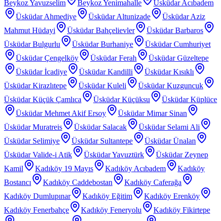
Beykoz Yavuzselim
Beykoz Yenimahalle
Üsküdar Acıbadem
Üsküdar Ahmediye
Üsküdar Altunizade
Üsküdar Aziz
Mahmut Hüdayi
Üsküdar Bahçelievler
Üsküdar Barbaros
Üsküdar Bulgurlu
Üsküdar Burhaniye
Üsküdar Cumhuriyet
Üsküdar Çengelköy
Üsküdar Ferah
Üsküdar Güzeltepe
Üsküdar İcadiye
Üsküdar Kandilli
Üsküdar Kısıklı
Üsküdar Kirazlıtepe
Üsküdar Kuleli
Üsküdar Kuzguncuk
Üsküdar Küçük Çamlıca
Üsküdar Küçüksu
Üsküdar Küplüce
Üsküdar Mehmet Akif Ersoy
Üsküdar Mimar Sinan
Üsküdar Muratreis
Üsküdar Salacak
Üsküdar Selami Ali
Üsküdar Selimiye
Üsküdar Sultantepe
Üsküdar Ünalan
Üsküdar Valide-i Atik
Üsküdar Yavuztürk
Üsküdar Zeynep
Kamil
Kadıköy 19 Mayıs
Kadıköy Acıbadem
Kadıköy
Bostancı
Kadıköy Caddebostan
Kadıköy Caferağa
Kadıköy Dumlupınar
Kadıköy Eğitim
Kadıköy Erenköy
Kadıköy Fenerbahçe
Kadıköy Feneryolu
Kadıköy Fikirtepe