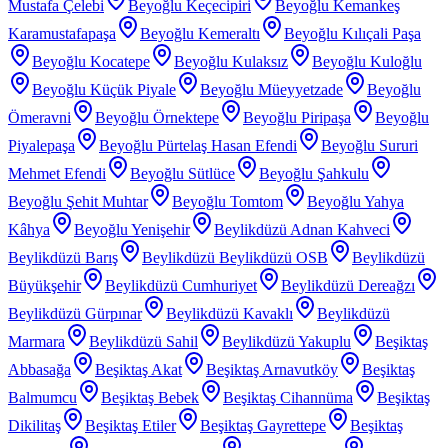
Mustafa Çelebi
Beyoğlu Keçecipiri
Beyoğlu Kemankeş
Karamustafapaşa
Beyoğlu Kemeraltı
Beyoğlu Kılıçali Paşa
Beyoğlu Kocatepe
Beyoğlu Kulaksız
Beyoğlu Kuloğlu
Beyoğlu Küçük Piyale
Beyoğlu Müeyyetzade
Beyoğlu
Ömeravni
Beyoğlu Örnektepe
Beyoğlu Piripaşa
Beyoğlu
Piyalepaşa
Beyoğlu Pürtelaş Hasan Efendi
Beyoğlu Sururi
Mehmet Efendi
Beyoğlu Sütlüce
Beyoğlu Şahkulu
Beyoğlu Şehit Muhtar
Beyoğlu Tomtom
Beyoğlu Yahya
Kâhya
Beyoğlu Yenişehir
Beylikdüzü Adnan Kahveci
Beylikdüzü Barış
Beylikdüzü Beylikdüzü OSB
Beylikdüzü
Büyükşehir
Beylikdüzü Cumhuriyet
Beylikdüzü Dereağzı
Beylikdüzü Gürpınar
Beylikdüzü Kavaklı
Beylikdüzü
Marmara
Beylikdüzü Sahil
Beylikdüzü Yakuplu
Beşiktaş
Abbasağa
Beşiktaş Akat
Beşiktaş Arnavutköy
Beşiktaş
Balmumcu
Beşiktaş Bebek
Beşiktaş Cihannüma
Beşiktaş
Dikilitaş
Beşiktaş Etiler
Beşiktaş Gayrettepe
Beşiktaş