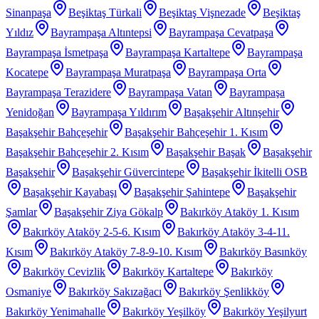
Sinanpaşa
Beşiktaş Türkali
Beşiktaş Vişnezade
Beşiktaş
Yıldız
Bayrampaşa Altıntepsi
Bayrampaşa Cevatpaşa
Bayrampaşa İsmetpaşa
Bayrampaşa Kartaltepe
Bayrampaşa
Kocatepe
Bayrampaşa Muratpaşa
Bayrampaşa Orta
Bayrampaşa Terazidere
Bayrampaşa Vatan
Bayrampaşa
Yenidoğan
Bayrampaşa Yıldırım
Başakşehir Altınşehir
Başakşehir Bahçeşehir
Başakşehir Bahçeşehir 1. Kısım
Başakşehir Bahçeşehir 2. Kısım
Başakşehir Başak
Başakşehir
Başakşehir
Başakşehir Güvercintepe
Başakşehir İkitelli OSB
Başakşehir Kayabaşı
Başakşehir Şahintepe
Başakşehir
Şamlar
Başakşehir Ziya Gökalp
Bakırköy Ataköy 1. Kısım
Bakırköy Ataköy 2-5-6. Kısım
Bakırköy Ataköy 3-4-11.
Kısım
Bakırköy Ataköy 7-8-9-10. Kısım
Bakırköy Basınköy
Bakırköy Cevizlik
Bakırköy Kartaltepe
Bakırköy
Osmaniye
Bakırköy Sakızağacı
Bakırköy Şenlikköy
Bakırköy Yenimahalle
Bakırköy Yeşilköy
Bakırköy Yeşilyurt