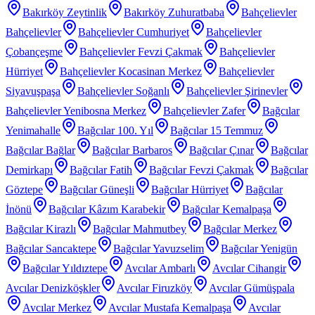
Bakırköy Zeytinlik
Bakırköy Zuhuratbaba
Bahçelievler
Bahçelievler
Bahçelievler Cumhuriyet
Bahçelievler
Çobançeşme
Bahçelievler Fevzi Çakmak
Bahçelievler
Hürriyet
Bahçelievler Kocasinan Merkez
Bahçelievler
Siyavuşpaşa
Bahçelievler Soğanlı
Bahçelievler Şirinevler
Bahçelievler Yenibosna Merkez
Bahçelievler Zafer
Bağcılar
Yenimahalle
Bağcılar 100. Yıl
Bağcılar 15 Temmuz
Bağcılar Bağlar
Bağcılar Barbaros
Bağcılar Çınar
Bağcılar
Demirkapı
Bağcılar Fatih
Bağcılar Fevzi Çakmak
Bağcılar
Göztepe
Bağcılar Güneşli
Bağcılar Hürriyet
Bağcılar
İnönü
Bağcılar Kâzım Karabekir
Bağcılar Kemalpaşa
Bağcılar Kirazlı
Bağcılar Mahmutbey
Bağcılar Merkez
Bağcılar Sancaktepe
Bağcılar Yavuzselim
Bağcılar Yenigün
Bağcılar Yıldıztepe
Avcılar Ambarlı
Avcılar Cihangir
Avcılar Denizköşkler
Avcılar Firuzköy
Avcılar Gümüşpala
Avcılar Merkez
Avcılar Mustafa Kemalpaşa
Avcılar