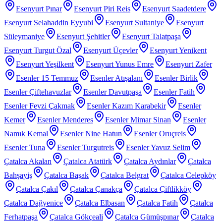
Esenyurt Pınar
Esenyurt Piri Reis
Esenyurt Saadetdere
Esenyurt Selahaddin Eyyubi
Esenyurt Sultaniye
Esenyurt
Süleymaniye
Esenyurt Şehitler
Esenyurt Talatpaşa
Esenyurt Turgut Özal
Esenyurt Üçevler
Esenyurt Yenikent
Esenyurt Yeşilkent
Esenyurt Yunus Emre
Esenyurt Zafer
Esenler 15 Temmuz
Esenler Atışalanı
Esenler Birlik
Esenler Çiftehavuzlar
Esenler Davutpaşa
Esenler Fatih
Esenler Fevzi Çakmak
Esenler Kazım Karabekir
Esenler
Kemer
Esenler Menderes
Esenler Mimar Sinan
Esenler
Namık Kemal
Esenler Nine Hatun
Esenler Oruçreis
Esenler Tuna
Esenler Turgutreis
Esenler Yavuz Selim
Çatalca Akalan
Çatalca Atatürk
Çatalca Aydınlar
Çatalca
Bahşayiş
Çatalca Başak
Çatalca Belgrat
Çatalca Celepköy
Çatalca Çakıl
Çatalca Çanakça
Çatalca Çiftlikköy
Çatalca Dağyenice
Çatalca Elbasan
Çatalca Fatih
Çatalca
Ferhatpaşa
Çatalca Gökçeali
Çatalca Gümüşpınar
Çatalca