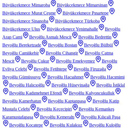
Büyükçekmece Mimaroba
Büyükçekmece Mimarsinan
Büyükçekmece Murat Çeşme
Büyükçekmece Pınartepe
Büyükçekmece Sinanoba
Büyükçekmece Türkoba
Büyükçekmece Ulus
Büyükçekmece Yenimahalle
Beyoğlu
Arap Cami
Beyoğlu Asmalı Mescit
Beyoğlu Bedrettin
Beyoğlu Bereketzade
Beyoğlu Bostan
Beyoğlu Bülbül
Beyoğlu Camiikebir
Beyoğlu Cihangir
Beyoğlu Çatma
Mescit
Beyoğlu Çukur
Beyoğlu Emekyemez
Beyoğlu
Evliya Çelebi
Beyoğlu Fetihtepe
Beyoğlu Firuzağa
Beyoğlu Gümüşsuyu
Beyoğlu Hacıahmet
Beyoğlu Hacımimi
Beyoğlu Halıcıoğlu
Beyoğlu Hüseyinağa
Beyoğlu İstiklal
Beyoğlu Kadımehmet Efendi
Beyoğlu Kalyoncukulluk
Beyoğlu Kamerhatun
Beyoğlu Kaptanpaşa
Beyoğlu Katip
Mustafa Çelebi
Beyoğlu Keçecipiri
Beyoğlu Kemankeş
Karamustafapaşa
Beyoğlu Kemeraltı
Beyoğlu Kılıçali Paşa
Beyoğlu Kocatepe
Beyoğlu Kulaksız
Beyoğlu Kuloğlu