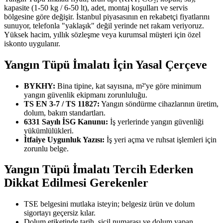
kapasite (1-50 kg / 6-50 lt), adet, montaj koşulları ve servis
bölgesine göre değişir. İstanbul piyasasının en rekabetçi fiyatlarını
sunuyor, telefonla "yaklaşık" değil yerinde net rakam veriyoruz.
Yüksek hacim, yıllık sözleşme veya kurumsal müşteri için özel
iskonto uygulanır.
Yangın Tüpü İmalatı İçin Yasal Çerçeve
BYKHY:
Bina tipine, kat sayısına, m²'ye göre minimum
yangın güvenlik ekipmanı zorunluluğu.
TS EN 3-7 / TS 11827:
Yangın söndürme cihazlarının üretim,
dolum, bakım standartları.
6331 Sayılı İSG Kanunu:
İş yerlerinde yangın güvenliği
yükümlülükleri.
İtfaiye Uygunluk Yazısı:
İş yeri açma ve ruhsat işlemleri için
zorunlu belge.
Yangın Tüpü İmalatı Tercih Ederken
Dikkat Edilmesi Gerekenler
TSE belgesini mutlaka isteyin; belgesiz ürün ve dolum
sigortayı geçersiz kılar.
Dolum etiketinde tarih, sicil numarası ve dolum yapan