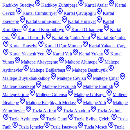
Kadıköy Suadiye
Kadıköy Zühtüpaşa
Kartal Atalar
Kartal
Cevizli
Kartal Cumhuriyet
Kartal Çavuşoğlu
Kartal
Esentepe
Kartal Gümüşpınar
Kartal Hürriyet
Kartal
Karlıktepe
Kartal Kordonboyu
Kartal Orhantepe
Kartal
Orta
Kartal Petrol İş
Kartal Soğanlık Yeni
Kartal Soğanlık
Kartal Topselvi
Kartal Uğur Mumcu
Kartal Yakacık Çarşı
Kartal Yakacık Yeni
Kartal Yalı
Kartal Yukarı
Kartal
Yunus
Maltepe Altayçeşme
Maltepe Altıntepe
Maltepe
Aydınevler
Maltepe Bağlarbaşı
Maltepe Başıbüyük
Maltepe Büyükbakkalköy
Maltepe Cevizli
Maltepe Çınar
Maltepe Esenkent
Maltepe Feyzullah
Maltepe Fındıklı
Maltepe Girne
Maltepe Gülensu
Maltepe Gülsuyu
Maltepe
İdealtepe
Maltepe Küçükyalı Merkez
Maltepe Yalı
Maltepe
Zümrütevler
Tuzla Akfırat
Tuzla Anadolu
Tuzla Aydınlı
Tuzla Aydıntepe
Tuzla Cami
Tuzla Evliya Çelebi
Tuzla
Fatih
Tuzla İçmeler
Tuzla İstasyon
Tuzla Mescit
Tuzla