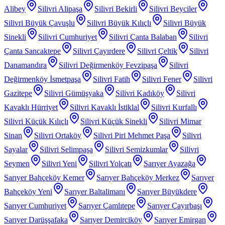
Alibey
Silivri Alipaşa
Silivri Bekirli
Silivri Beyciler
Silivri Büyük Çavuşlu
Silivri Büyük Kılıçlı
Silivri Büyük
Sinekli
Silivri Cumhuriyet
Silivri Çanta Balaban
Silivri
Çanta Sancaktepe
Silivri Çayırdere
Silivri Çeltik
Silivri
Danamandıra
Silivri Değirmenköy Fevzipaşa
Silivri
Değirmenköy İsmetpaşa
Silivri Fatih
Silivri Fener
Silivri
Gazitepe
Silivri Gümüşyaka
Silivri Kadıköy
Silivri
Kavaklı Hürriyet
Silivri Kavaklı İstiklal
Silivri Kurfallı
Silivri Küçük Kılıçlı
Silivri Küçük Sinekli
Silivri Mimar
Sinan
Silivri Ortaköy
Silivri Piri Mehmet Paşa
Silivri
Sayalar
Silivri Selimpaşa
Silivri Semizkumlar
Silivri
Seymen
Silivri Yeni
Silivri Yolçatı
Sarıyer Ayazağa
Sarıyer Bahçeköy Kemer
Sarıyer Bahçeköy Merkez
Sarıyer
Bahçeköy Yeni
Sarıyer Baltalimanı
Sarıyer Büyükdere
Sarıyer Cumhuriyet
Sarıyer Çamlıtepe
Sarıyer Çayırbaşı
Sarıyer Darüşşafaka
Sarıyer Demirciköy
Sarıyer Emirgan