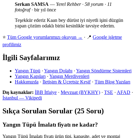
Serkan SAMSA
—
Yerel Rehber · 58 yorum · 11
fotoğraf
· bir yıl önce
Teşekkür ederiz Kaan bey dürüst iyi niyetli işini düzgün
yapan çözüm odaklı birisi kesinlikle tavsiye ederim.
⭐
Tüm Google yorumlarımızı okuyun →
· 📍
Google işletme
profilimiz
İlgili Sayfalarımız
Yangın Tüpü
·
Yangın Dolabı
·
Yangın Söndürme Sistemleri
Yangın Kapıları
·
Yangın Merdivenleri
Hakkımızda
·
İletişim & Ücretsiz Keşif
·
Tüm Blog Yazıları
Dış kaynaklar:
İBB İtfaiye
·
Mevzuat (BYKHY)
·
TSE
·
AFAD
·
İstanbul — Vikipedi
Sıkça Sorulan Sorular (25 Soru)
Yangın Tüpü İmalatı fiyatı ne kadar?
Yangın Tüpü İmalatı fiyatı ürün tipi, kapasite, adet ve montaj