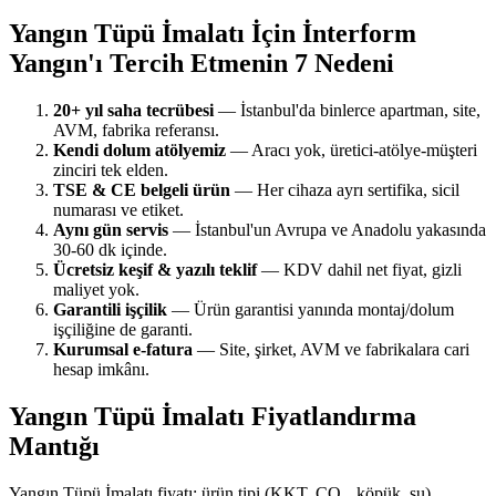
Yangın Tüpü İmalatı İçin İnterform
Yangın'ı Tercih Etmenin 7 Nedeni
20+ yıl saha tecrübesi
— İstanbul'da binlerce apartman, site,
AVM, fabrika referansı.
Kendi dolum atölyemiz
— Aracı yok, üretici-atölye-müşteri
zinciri tek elden.
TSE & CE belgeli ürün
— Her cihaza ayrı sertifika, sicil
numarası ve etiket.
Aynı gün servis
— İstanbul'un Avrupa ve Anadolu yakasında
30-60 dk içinde.
Ücretsiz keşif & yazılı teklif
— KDV dahil net fiyat, gizli
maliyet yok.
Garantili işçilik
— Ürün garantisi yanında montaj/dolum
işçiliğine de garanti.
Kurumsal e-fatura
— Site, şirket, AVM ve fabrikalara cari
hesap imkânı.
Yangın Tüpü İmalatı Fiyatlandırma
Mantığı
Yangın Tüpü İmalatı fiyatı; ürün tipi (KKT, CO₂, köpük, su),