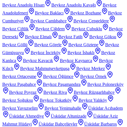
Beykoz Anadolu Hisarı
Beykoz Anadolu Kavağı
Beykoz
Anadolufeneri
Beykoz Baklacı
Beykoz Bozhane
Beykoz
Cumhuriyet
Beykoz Çamlıbahçe
Beykoz Çengeldere
Beykoz Çiftlik
Beykoz Çiğdem
Beykoz Çubuklu
Beykoz
Dereseki
Beykoz Elmalı
Beykoz Fatih
Beykoz Göksu
Beykoz Göllü
Beykoz Görele
Beykoz Göztepe
Beykoz
Gümüşsuyu
Beykoz İncirköy
Beykoz İshaklı
Beykoz
Kanlıca
Beykoz Kavacık
Beykoz Kaynarca
Beykoz
Kılıçlı
Beykoz Mahmutşevketpaşa
Beykoz Merkez
Beykoz Ortaçeşme
Beykoz Öğümce
Beykoz Örnek
Beykoz Paşabahçe
Beykoz Paşamandıra
Beykoz Polonezköy
Beykoz Poyraz
Beykoz Riva
Beykoz Rüzgarlıbahçe
Beykoz Soğuksu
Beykoz Tokatköy
Beykoz Yalıköy
Beykoz Yavuzselim
Beykoz Yenimahalle
Üsküdar Acıbadem
Üsküdar Ahmediye
Üsküdar Altunizade
Üsküdar Aziz
Mahmut Hüdayi
Üsküdar Bahçelievler
Üsküdar Barbaros