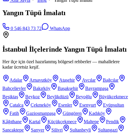
Ana Sayfa
Blog
Yangın Tüpü İmalatı
Yangın Tüpü İmalatı
0 546 843 73 72
WhatsApp
İstanbul İlçelerinde
Yangın Tüpü İmalatı
Her ilçe için özel hazırlanmış bölgesel rehberler — mahallelere
kadar ücretsiz keşif.
Adalar
Arnavutköy
Ataşehir
Avcılar
Bağcılar
Bahçelievler
Bakırköy
Başakşehir
Bayrampaşa
Beşiktaş
Beykoz
Beylikdüzü
Beyoğlu
Büyükçekmece
Çatalca
Çekmeköy
Esenler
Esenyurt
Eyüpsultan
Fatih
Gaziosmanpaşa
Güngören
Kadıköy
Kâğıthane
Kartal
Küçükçekmece
Maltepe
Pendik
Sancaktepe
Sarıyer
Silivri
Sultanbeyli
Sultangazi