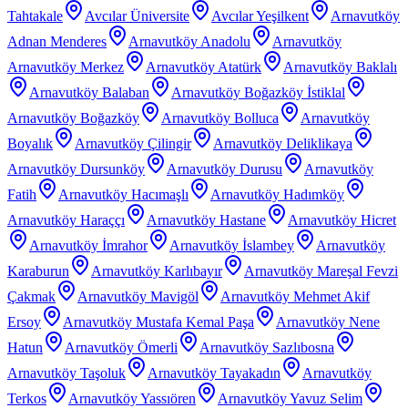
Tahtakale
Avcılar Üniversite
Avcılar Yeşilkent
Arnavutköy
Adnan Menderes
Arnavutköy Anadolu
Arnavutköy
Arnavutköy Merkez
Arnavutköy Atatürk
Arnavutköy Baklalı
Arnavutköy Balaban
Arnavutköy Boğazköy İstiklal
Arnavutköy Boğazköy
Arnavutköy Bolluca
Arnavutköy
Boyalık
Arnavutköy Çilingir
Arnavutköy Deliklikaya
Arnavutköy Dursunköy
Arnavutköy Durusu
Arnavutköy
Fatih
Arnavutköy Hacımaşlı
Arnavutköy Hadımköy
Arnavutköy Haraççı
Arnavutköy Hastane
Arnavutköy Hicret
Arnavutköy İmrahor
Arnavutköy İslambey
Arnavutköy
Karaburun
Arnavutköy Karlıbayır
Arnavutköy Mareşal Fevzi
Çakmak
Arnavutköy Mavigöl
Arnavutköy Mehmet Akif
Ersoy
Arnavutköy Mustafa Kemal Paşa
Arnavutköy Nene
Hatun
Arnavutköy Ömerli
Arnavutköy Sazlıbosna
Arnavutköy Taşoluk
Arnavutköy Tayakadın
Arnavutköy
Terkos
Arnavutköy Yassıören
Arnavutköy Yavuz Selim