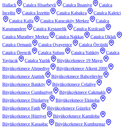
Hallaçlı
Çatalca Hisarbeyli
Çatalca İhsaniye
Çatalca
İnceğiz
Çatalca İzzettin
Çatalca Kabakça
Çatalca Kaleiçi
Çatalca Kalfa
Çatalca Karacaköy Merkez
Çatalca
Karamandere
Çatalca Kestanelik
Çatalca Kızılcaali
Çatalca Muratbey Merkez
Çatalca Nakkaş
Çatalca Oklalı
Çatalca Ormanlı
Çatalca Ovayenice
Çatalca Örcünlü
Çatalca Örencik
Çatalca Subaşı
Çatalca Yalıköy
Çatalca
Yaylacık
Çatalca Yazlık
Büyükçekmece 19 Mayıs
Büyükçekmece Ahmediye
Büyükçekmece Alkent 2000
Büyükçekmece Atatürk
Büyükçekmece Bahçelievler
Büyükçekmece Batıköy
Büyükçekmece Celaliye
Büyükçekmece Cumhuriyet
Büyükçekmece Çakmaklı
Büyükçekmece Dizdariye
Büyükçekmece Ekinoba
Büyükçekmece Fatih
Büyükçekmece Güzelce
Büyükçekmece Hürriyet
Büyükçekmece Kamiloba
Büyükçekmece Karaağaç
Büyükçekmece Kumburgaz