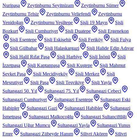
Nuripaşa
Zeytinburnu Seyitnizam
Zeytinburnu Sümer
Zeytinburnu Telsiz
Zeytinburnu Veliefendi
Zeytinburnu
Yenidoğan
Zeytinburnu Yeşiltepe
Şişli 19 Mayıs
Şişli
Bozkurt
Şişli Cumhuriyet
Şişli Duatepe
Şişli Ergenekon
Şişli Esentepe
Şişli Eskişehir
Şişli Feriköy
Şişli Fulya
Şişli Gülbahar
Şişli Halaskargazi
Şişli Halide Edip Adıvar
Şişli Halil Rıfat Paşa
Şişli Harbiye
Şişli İnönü
Şişli
İzzetpaşa
Şişli Kaptanpaşa
Şişli Kuştepe
Şişli Mahmut
Şevket Paşa
Şişli Mecidiyeköy
Şişli Merkez
Şişli
Meşrutiyet
Şişli Paşa
Şişli Teşvikiye
Şişli Yayla
Sultangazi 50. Yıl
Sultangazi 75. Yıl
Sultangazi Cebeci
Sultangazi Cumhuriyet
Sultangazi Esentepe
Sultangazi Eski
Habipler
Sultangazi Gazi
Sultangazi Habibler
Sultangazi
İsmetpaşa
Sultangazi Malkoçoğlu
Sultangazi Sultançiftliği
Sultangazi Uğur Mumcu
Sultangazi Yayla
Sultangazi Yunus
Emre
Sultangazi Zübeyde Hanım
Silivri Akören
Silivri