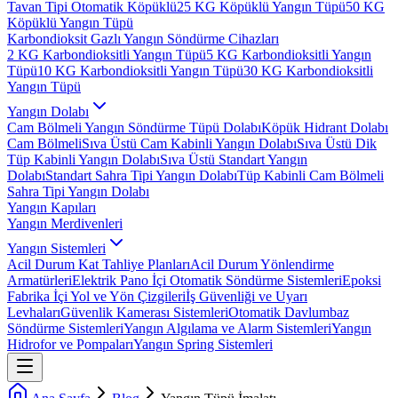
Tavan Tipi Otomatik Köpüklü
25 KG Köpüklü Yangın Tüpü
50 KG
Köpüklü Yangın Tüpü
Karbondioksit Gazlı Yangın Söndürme Cihazları
2 KG Karbondioksitli Yangın Tüpü
5 KG Karbondioksitli Yangın
Tüpü
10 KG Karbondioksitli Yangın Tüpü
30 KG Karbondioksitli
Yangın Tüpü
Yangın Dolabı
Cam Bölmeli Yangın Söndürme Tüpü Dolabı
Köpük Hidrant Dolabı
Cam Bölmeli
Sıva Üstü Cam Kabinli Yangın Dolabı
Sıva Üstü Dik
Tüp Kabinli Yangın Dolabı
Sıva Üstü Standart Yangın
Dolabı
Standart Sahra Tipi Yangın Dolabı
Tüp Kabinli Cam Bölmeli
Sahra Tipi Yangın Dolabı
Yangın Kapıları
Yangın Merdivenleri
Yangın Sistemleri
Acil Durum Kat Tahliye Planları
Acil Durum Yönlendirme
Armatürleri
Elektrik Pano İçi Otomatik Söndürme Sistemleri
Epoksi
Fabrika İçi Yol ve Yön Çizgileri
İş Güvenliği ve Uyarı
Levhaları
Güvenlik Kamerası Sistemleri
Otomatik Davlumbaz
Söndürme Sistemleri
Yangın Algılama ve Alarm Sistemleri
Yangın
Hidrofor ve Pompaları
Yangın Spring Sistemleri