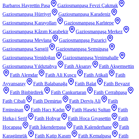
Barbaros Hayrettin Paşa
Gaziosmanpaşa Fevzi Çakmak
Gaziosmanpaşa Hürriyet
Gaziosmanpaşa Karadeniz
Gaziosmanpaşa Karayolları
Gaziosmanpaşa Karlıtepe
Gaziosmanpaşa Kâzım Karabekir
Gaziosmanpaşa Merkez
Gaziosmanpaşa Mevlana
Gaziosmanpaşa Pazariçi
Gaziosmanpaşa Sarıgöl
Gaziosmanpaşa Şemsipaşa
Gaziosmanpaşa Yenidoğan
Gaziosmanpaşa Yenimahalle
Gaziosmanpaşa Yıldıztabya
Fatih Aksaray
Fatih Akşemsettin
Fatih Alemdar
Fatih Ali Kuşçu
Fatih Atikali
Fatih
Ayvansaray
Fatih Balabanağa
Fatih Balat
Fatih Beyazıt
Fatih Binbirdirek
Fatih Cankurtaran
Fatih Cerrahpaşa
Fatih Cibali
Fatih Demirtaş
Fatih Derviş Ali
Fatih
Eminsinan
Fatih Hacı Kadın
Fatih Haseki Sultan
Fatih
Hırka-i Şerif
Fatih Hobyar
Fatih Hoca Gıyasettin
Fatih
Hocapaşa
Fatih İskenderpaşa
Fatih Kalenderhane
Fatih
Karagümrük
Fatih Katip Kasım
Fatih Kemalpaşa
Fatih