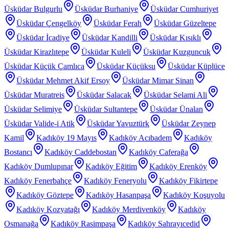
Üsküdar Bulgurlu
Üsküdar Burhaniye
Üsküdar Cumhuriyet
Üsküdar Çengelköy
Üsküdar Ferah
Üsküdar Güzeltepe
Üsküdar İcadiye
Üsküdar Kandilli
Üsküdar Kısıklı
Üsküdar Kirazlıtepe
Üsküdar Kuleli
Üsküdar Kuzguncuk
Üsküdar Küçük Çamlıca
Üsküdar Küçüksu
Üsküdar Küplüce
Üsküdar Mehmet Akif Ersoy
Üsküdar Mimar Sinan
Üsküdar Muratreis
Üsküdar Salacak
Üsküdar Selami Ali
Üsküdar Selimiye
Üsküdar Sultantepe
Üsküdar Ünalan
Üsküdar Valide-i Atik
Üsküdar Yavuztürk
Üsküdar Zeynep
Kamil
Kadıköy 19 Mayıs
Kadıköy Acıbadem
Kadıköy
Bostancı
Kadıköy Caddebostan
Kadıköy Caferağa
Kadıköy Dumlupınar
Kadıköy Eğitim
Kadıköy Erenköy
Kadıköy Fenerbahçe
Kadıköy Feneryolu
Kadıköy Fikirtepe
Kadıköy Göztepe
Kadıköy Hasanpaşa
Kadıköy Koşuyolu
Kadıköy Kozyatağı
Kadıköy Merdivenköy
Kadıköy
Osmanağa
Kadıköy Rasimpaşa
Kadıköy Sahrayıcedid