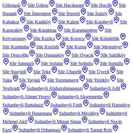
Gökmaşlı
Şile Göksu
Şile Hacıkasım
Şile Hacıllı
Şile
Hasanlı
Şile İmrendere
Şile İmrenli
Şile İsaköy
Şile
Kabakoz
Şile Kadıköy
Şile Kalem
Şile Karabeyli
Şile
Karacaköy
Şile Karakiraz
Şile Karamandere
Şile
Kervansaray
Şile Kızılca
Şile Korucu
Şile Kömürlük
Şile Kumbaba
Şile Kurfallı
Şile Kurna
Şile Meşrutiyet
Şile Oruçoğlu
Şile Osmanköy
Şile Ovacık
Şile Sahilköy
Şile Satmazlı
Şile Sofular
Şile Soğullu
Şile Sortullu
Şile Şuayipli
Şile Teke
Şile Ulupelit
Şile Üvezli
Şile
Yaka
Şile Yaylalı
Şile Yazımanayır
Şile Yeniköy
Şile
Yeşilvadi
Sultanbeyli Abdurrahmangazi
Sultanbeyli Adil
Sultanbeyli Ahmet Yesevi
Sultanbeyli Akşemsettin
Sultanbeyli Battalgazi
Sultanbeyli Fatih
Sultanbeyli Hamidiye
Sultanbeyli Hasanpaşa
Sultanbeyli Mecidiye
Sultanbeyli
Mehmet Akif
Sultanbeyli Mimar Sinan
Sultanbeyli Necip
Fazıl
Sultanbeyli Orhangazi
Sultanbeyli Turgut Reis