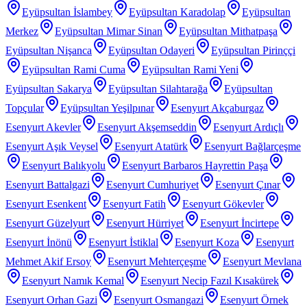
Eyüpsultan İslambey
Eyüpsultan Karadolap
Eyüpsultan
Merkez
Eyüpsultan Mimar Sinan
Eyüpsultan Mithatpaşa
Eyüpsultan Nişanca
Eyüpsultan Odayeri
Eyüpsultan Pirinççi
Eyüpsultan Rami Cuma
Eyüpsultan Rami Yeni
Eyüpsultan Sakarya
Eyüpsultan Silahtarağa
Eyüpsultan
Topçular
Eyüpsultan Yeşilpınar
Esenyurt Akçaburgaz
Esenyurt Akevler
Esenyurt Akşemseddin
Esenyurt Ardıçlı
Esenyurt Aşık Veysel
Esenyurt Atatürk
Esenyurt Bağlarçeşme
Esenyurt Balıkyolu
Esenyurt Barbaros Hayrettin Paşa
Esenyurt Battalgazi
Esenyurt Cumhuriyet
Esenyurt Çınar
Esenyurt Esenkent
Esenyurt Fatih
Esenyurt Gökevler
Esenyurt Güzelyurt
Esenyurt Hürriyet
Esenyurt İncirtepe
Esenyurt İnönü
Esenyurt İstiklal
Esenyurt Koza
Esenyurt
Mehmet Akif Ersoy
Esenyurt Mehterçeşme
Esenyurt Mevlana
Esenyurt Namık Kemal
Esenyurt Necip Fazıl Kısakürek
Esenyurt Orhan Gazi
Esenyurt Osmangazi
Esenyurt Örnek