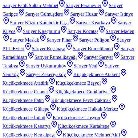
Sarıyer Fatih Sultan Mehmet
Sarıyer Ferahevler
Sarıyer
Garipçe
Sarıyer Gümüşdere
Sarıyer Huzur
Sarıyer İstinye
Sarıyer Kâzım Karabekir Paşa
Sarıyer Kısırkaya
Sarıyer
Kilyos
Sarıyer Kireçburnu
Sarıyer Kocataş
Sarıyer Maden
Sarıyer Maslak
Sarıyer Pınar
Sarıyer Poligon
Sarıyer
PTT Evleri
Sarıyer Reşitpaşa
Sarıyer Rumelifeneri
Sarıyer
Rumelihisarı
Sarıyer Rumelikavağı
Sarıyer Sarıyer
Sarıyer
Tarabya
Sarıyer Uskumruköy
Sarıyer Yeni
Sarıyer
Yeniköy
Sarıyer Zekeriyaköy
Küçükçekmece Atakent
Küçükçekmece Atatürk
Küçükçekmece Beşyol
Küçükçekmece Cennet
Küçükçekmece Cumhuriyet
Küçükçekmece Fatih
Küçükçekmece Fevzi Çakmak
Küçükçekmece Gültepe
Küçükçekmece Halkalı Merkez
Küçükçekmece İnönü
Küçükçekmece İstasyon
Küçükçekmece Kanarya
Küçükçekmece Kartaltepe
Küçükçekmece Kemalpaşa
Küçükçekmece Mehmet Akif