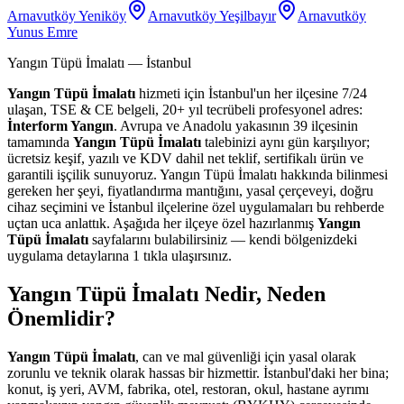
Arnavutköy Yeniköy
Arnavutköy Yeşilbayır
Arnavutköy
Yunus Emre
Yangın Tüpü İmalatı
— İstanbul
Yangın Tüpü İmalatı
hizmeti için İstanbul'un her ilçesine 7/24
ulaşan, TSE & CE belgeli, 20+ yıl tecrübeli profesyonel adres:
İnterform Yangın
. Avrupa ve Anadolu yakasının 39 ilçesinin
tamamında
Yangın Tüpü İmalatı
talebinizi aynı gün karşılıyor;
ücretsiz keşif, yazılı ve KDV dahil net teklif, sertifikalı ürün ve
garantili işçilik sunuyoruz. Yangın Tüpü İmalatı hakkında bilinmesi
gereken her şeyi, fiyatlandırma mantığını, yasal çerçeveyi, doğru
cihaz seçimini ve İstanbul ilçelerine özel uygulamaları bu rehberde
uçtan uca anlattık. Aşağıda her ilçeye özel hazırlanmış
Yangın
Tüpü İmalatı
sayfalarını bulabilirsiniz — kendi bölgenizdeki
uygulama detaylarına 1 tıkla ulaşırsınız.
Yangın Tüpü İmalatı Nedir, Neden
Önemlidir?
Yangın Tüpü İmalatı
, can ve mal güvenliği için yasal olarak
zorunlu ve teknik olarak hassas bir hizmettir. İstanbul'daki her bina;
konut, iş yeri, AVM, fabrika, otel, restoran, okul, hastane ayrımı