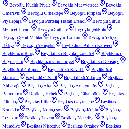
Beyoğlu Küçük Piyale
Beyoğlu Müeyyetzade
Beyoğlu
Ömeravni
Beyoğlu Örnektepe
Beyoğlu Piripaşa
Beyoğlu
Piyalepaşa
Beyoğlu Pürtelaş Hasan Efendi
Beyoğlu Sururi
Mehmet Efendi
Beyoğlu Sütlüce
Beyoğlu Şahkulu
Beyoğlu Şehit Muhtar
Beyoğlu Tomtom
Beyoğlu Yahya
Kâhya
Beyoğlu Yenişehir
Beylikdüzü Adnan Kahveci
Beylikdüzü Barış
Beylikdüzü Beylikdüzü OSB
Beylikdüzü
Büyükşehir
Beylikdüzü Cumhuriyet
Beylikdüzü Dereağzı
Beylikdüzü Gürpınar
Beylikdüzü Kavaklı
Beylikdüzü
Marmara
Beylikdüzü Sahil
Beylikdüzü Yakuplu
Beşiktaş
Abbasağa
Beşiktaş Akat
Beşiktaş Arnavutköy
Beşiktaş
Balmumcu
Beşiktaş Bebek
Beşiktaş Cihannüma
Beşiktaş
Dikilitaş
Beşiktaş Etiler
Beşiktaş Gayrettepe
Beşiktaş
Konaklar
Beşiktaş Kuruçeşme
Beşiktaş Kültür
Beşiktaş
Levazım
Beşiktaş Levent
Beşiktaş Mecidiye
Beşiktaş
Muradiye
Beşiktaş Nisbetiye
Beşiktaş Ortaköy
Beşiktaş