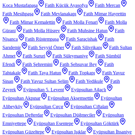
Koca Mustafapaşa
Fatih Küçük Ayasofya
Fatih Mercan
Fatih Mesihpaşa
Fatih Mevlanakapı
Fatih Mimar Hayrettin
Fatih Mimar Kemalettin
Fatih Molla Fenari
Fatih Molla
Gürani
Fatih Molla Hüsrev
Fatih Muhsine Hatun
Fatih
Nişanca
Fatih Rüstempaşa
Fatih Saraçishak
Fatih
Sarıdemir
Fatih Seyyid Ömer
Fatih Silivrikapı
Fatih Sultan
Ahmet
Fatih Sururi
Fatih Süleymaniye
Fatih Sümbül
Efendi
Fatih Şehremini
Fatih Şehsuvar Bey
Fatih
Tahtakale
Fatih Taya Hatun
Fatih Topkapı
Fatih Yavuz
Sinan
Fatih Yavuz Sultan Selim
Fatih Yedikule
Fatih
Zeyrek
Eyüpsultan 5. Levent
Eyüpsultan Ağaçlı
Eyüpsultan Akpınar
Eyüpsultan Akşemsettin
Eyüpsultan
Alibeyköy
Eyüpsultan Çırçır
Eyüpsultan Çiftalan
Eyüpsultan Defterdar
Eyüpsultan Düğmeciler
Eyüpsultan
Emniyettepe
Eyüpsultan Esentepe
Eyüpsultan Göktürk
Eyüpsultan Güzeltepe
Eyüpsultan Işıklar
Eyüpsultan İhsaniye