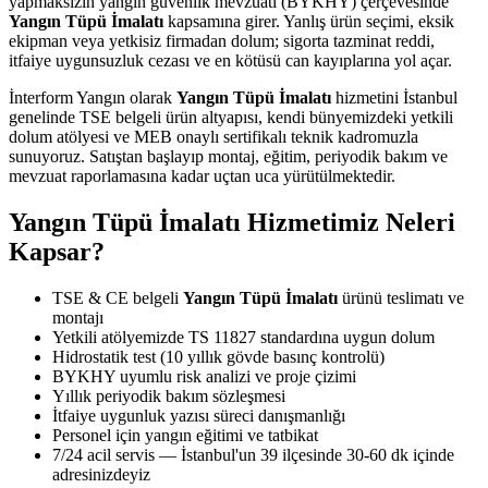
yapmaksızın yangın güvenlik mevzuatı (BYKHY) çerçevesinde
Yangın Tüpü İmalatı
kapsamına girer. Yanlış ürün seçimi, eksik
ekipman veya yetkisiz firmadan dolum; sigorta tazminat reddi,
itfaiye uygunsuzluk cezası ve en kötüsü can kayıplarına yol açar.
İnterform Yangın olarak
Yangın Tüpü İmalatı
hizmetini İstanbul
genelinde TSE belgeli ürün altyapısı, kendi bünyemizdeki yetkili
dolum atölyesi ve MEB onaylı sertifikalı teknik kadromuzla
sunuyoruz. Satıştan başlayıp montaj, eğitim, periyodik bakım ve
mevzuat raporlamasına kadar uçtan uca yürütülmektedir.
Yangın Tüpü İmalatı Hizmetimiz Neleri
Kapsar?
TSE & CE belgeli
Yangın Tüpü İmalatı
ürünü teslimatı ve
montajı
Yetkili atölyemizde TS 11827 standardına uygun dolum
Hidrostatik test (10 yıllık gövde basınç kontrolü)
BYKHY uyumlu risk analizi ve proje çizimi
Yıllık periyodik bakım sözleşmesi
İtfaiye uygunluk yazısı süreci danışmanlığı
Personel için yangın eğitimi ve tatbikat
7/24 acil servis — İstanbul'un 39 ilçesinde 30-60 dk içinde
adresinizdeyiz