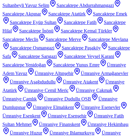
Sultanbeyli Yavuz Selim
Sancaktepe Abdurrahmangazi
Sancaktepe Akpınar
Sancaktepe Atatürk
Sancaktepe Emek
Sancaktepe Eyüp Sultan
Sancaktepe Fatih
Sancaktepe
Hilal
Sancaktepe İnönü
Sancaktepe Kemal Türkler
Sancaktepe Meclis
Sancaktepe Merve
Sancaktepe Mevlana
Sancaktepe Osmangazi
Sancaktepe Paşaköy
Sancaktepe
Safa
Sancaktepe Sarıgazi
Sancaktepe Veysel Karani
Sancaktepe Yenidoğan
Sancaktepe Yunus Emre
Ümraniye
Adem Yavuz
Ümraniye Altınşehir
Ümraniye Armağanevler
Ümraniye Aşağıdudullu
Ümraniye Atakent
Ümraniye
Atatürk
Ümraniye Cemil Meriç
Ümraniye Çakmak
Ümraniye Çamlık
Ümraniye Dudullu OSB
Ümraniye
Dumlupınar
Ümraniye Elmalıkent
Ümraniye Esenevler
Ümraniye Esenkent
Ümraniye Esenşehir
Ümraniye Fatih
Sultan Mehmet
Ümraniye Finanskent
Ümraniye Hekimbaşı
Ümraniye Huzur
Ümraniye Ihlamurkuyu
Ümraniye