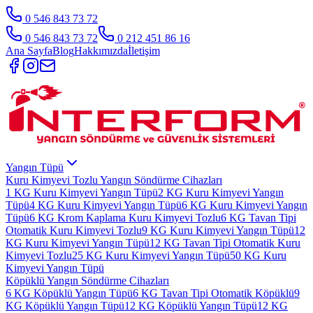
0 546 843 73 72
0 546 843 73 72
0 212 451 86 16
Ana Sayfa
Blog
Hakkımızda
İletişim
Yangın Tüpü
Kuru Kimyevi Tozlu Yangın Söndürme Cihazları
1 KG Kuru Kimyevi Yangın Tüpü
2 KG Kuru Kimyevi Yangın
Tüpü
4 KG Kuru Kimyevi Yangın Tüpü
6 KG Kuru Kimyevi Yangın
Tüpü
6 KG Krom Kaplama Kuru Kimyevi Tozlu
6 KG Tavan Tipi
Otomatik Kuru Kimyevi Tozlu
9 KG Kuru Kimyevi Yangın Tüpü
12
KG Kuru Kimyevi Yangın Tüpü
12 KG Tavan Tipi Otomatik Kuru
Kimyevi Tozlu
25 KG Kuru Kimyevi Yangın Tüpü
50 KG Kuru
Kimyevi Yangın Tüpü
Köpüklü Yangın Söndürme Cihazları
6 KG Köpüklü Yangın Tüpü
6 KG Tavan Tipi Otomatik Köpüklü
9
KG Köpüklü Yangın Tüpü
12 KG Köpüklü Yangın Tüpü
12 KG