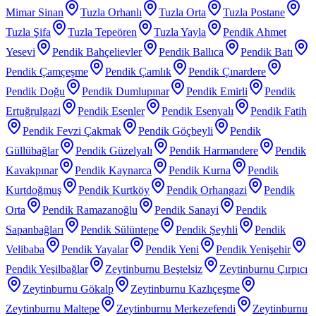
Mimar Sinan
Tuzla Orhanlı
Tuzla Orta
Tuzla Postane
Tuzla Şifa
Tuzla Tepeören
Tuzla Yayla
Pendik Ahmet
Yesevi
Pendik Bahçelievler
Pendik Ballıca
Pendik Batı
Pendik Çamçeşme
Pendik Çamlık
Pendik Çınardere
Pendik Doğu
Pendik Dumlupınar
Pendik Emirli
Pendik
Ertuğrulgazi
Pendik Esenler
Pendik Esenyalı
Pendik Fatih
Pendik Fevzi Çakmak
Pendik Göçbeyli
Pendik
Güllübağlar
Pendik Güzelyalı
Pendik Harmandere
Pendik
Kavakpınar
Pendik Kaynarca
Pendik Kurna
Pendik
Kurtdoğmuş
Pendik Kurtköy
Pendik Orhangazi
Pendik
Orta
Pendik Ramazanoğlu
Pendik Sanayi
Pendik
Sapanbağları
Pendik Sülüntepe
Pendik Şeyhli
Pendik
Velibaba
Pendik Yayalar
Pendik Yeni
Pendik Yenişehir
Pendik Yeşilbağlar
Zeytinburnu Beştelsiz
Zeytinburnu Çırpıcı
Zeytinburnu Gökalp
Zeytinburnu Kazlıçeşme
Zeytinburnu Maltepe
Zeytinburnu Merkezefendi
Zeytinburnu