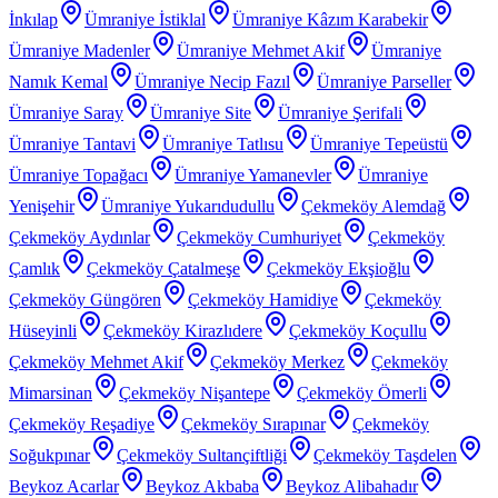
İnkılap
Ümraniye İstiklal
Ümraniye Kâzım Karabekir
Ümraniye Madenler
Ümraniye Mehmet Akif
Ümraniye
Namık Kemal
Ümraniye Necip Fazıl
Ümraniye Parseller
Ümraniye Saray
Ümraniye Site
Ümraniye Şerifali
Ümraniye Tantavi
Ümraniye Tatlısu
Ümraniye Tepeüstü
Ümraniye Topağacı
Ümraniye Yamanevler
Ümraniye
Yenişehir
Ümraniye Yukarıdudullu
Çekmeköy Alemdağ
Çekmeköy Aydınlar
Çekmeköy Cumhuriyet
Çekmeköy
Çamlık
Çekmeköy Çatalmeşe
Çekmeköy Ekşioğlu
Çekmeköy Güngören
Çekmeköy Hamidiye
Çekmeköy
Hüseyinli
Çekmeköy Kirazlıdere
Çekmeköy Koçullu
Çekmeköy Mehmet Akif
Çekmeköy Merkez
Çekmeköy
Mimarsinan
Çekmeköy Nişantepe
Çekmeköy Ömerli
Çekmeköy Reşadiye
Çekmeköy Sırapınar
Çekmeköy
Soğukpınar
Çekmeköy Sultançiftliği
Çekmeköy Taşdelen
Beykoz Acarlar
Beykoz Akbaba
Beykoz Alibahadır