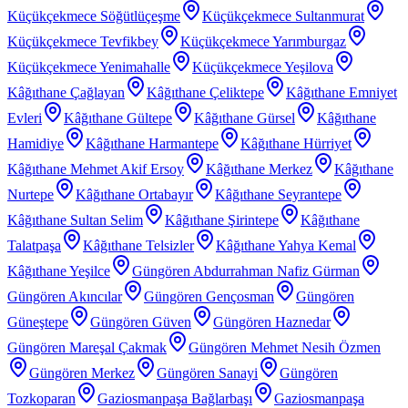
Küçükçekmece Söğütlüçeşme
Küçükçekmece Sultanmurat
Küçükçekmece Tevfikbey
Küçükçekmece Yarımburgaz
Küçükçekmece Yenimahalle
Küçükçekmece Yeşilova
Kâğıthane Çağlayan
Kâğıthane Çeliktepe
Kâğıthane Emniyet
Evleri
Kâğıthane Gültepe
Kâğıthane Gürsel
Kâğıthane
Hamidiye
Kâğıthane Harmantepe
Kâğıthane Hürriyet
Kâğıthane Mehmet Akif Ersoy
Kâğıthane Merkez
Kâğıthane
Nurtepe
Kâğıthane Ortabayır
Kâğıthane Seyrantepe
Kâğıthane Sultan Selim
Kâğıthane Şirintepe
Kâğıthane
Talatpaşa
Kâğıthane Telsizler
Kâğıthane Yahya Kemal
Kâğıthane Yeşilce
Güngören Abdurrahman Nafiz Gürman
Güngören Akıncılar
Güngören Gençosman
Güngören
Güneştepe
Güngören Güven
Güngören Haznedar
Güngören Mareşal Çakmak
Güngören Mehmet Nesih Özmen
Güngören Merkez
Güngören Sanayi
Güngören
Tozkoparan
Gaziosmanpaşa Bağlarbaşı
Gaziosmanpaşa