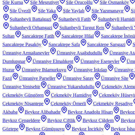
Şile Kurna
Şile Meşrutiyet
Şile Oruçoğlu
Şile Osmanköy
Şile Üvezli
Şile Yaka
Şile Yaylalı
Şile Yazımanayır
Şi
Sultanbeyli Battalgazi
Sultanbeyli Fatih
Sultanbeyli Hamid
Sultanbeyli Orhangazi
Sultanbeyli Turgut Reis
Sultanbeyli
Sultan
Sancaktepe Fatih
Sancaktepe Hilal
Sancaktepe İnönü
Sancaktepe Paşaköy
Sancaktepe Safa
Sancaktepe Sarıgazi
S
Ümraniye Armağanevler
Ümraniye Aşağıdudullu
Ümraniye At
Dumlupınar
Ümraniye Elmalıkent
Ümraniye Esenevler
Ümr
Huzur
Ümraniye Ihlamurkuyu
Ümraniye İnkılap
Ümraniye İ
Fazıl
Ümraniye Parseller
Ümraniye Saray
Ümraniye Site
Ümraniye Yenişehir
Ümraniye Yukarıdudullu
Çekmeköy Alem
Çekmeköy Güngören
Çekmeköy Hamidiye
Çekmeköy Hüseyin
Çekmeköy Nişantepe
Çekmeköy Ömerli
Çekmeköy Reşadiye
Akbaba
Beykoz Alibahadır
Beykoz Anadolu Hisarı
Beykoz
Beykoz Çengeldere
Beykoz Çiftlik
Beykoz Çiğdem
Beykoz
Göztepe
Beykoz Gümüşsuyu
Beykoz İncirköy
Beykoz İsha