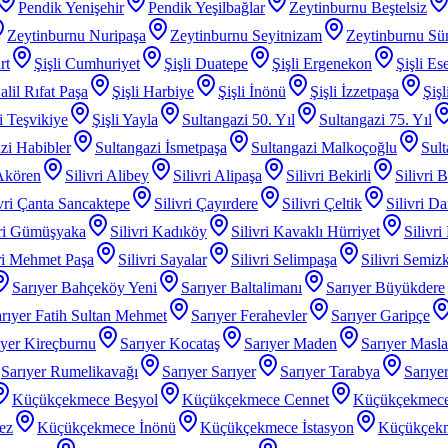
Pendik Yenişehir
Pendik Yeşilbağlar
Zeytinburnu Beştelsiz
Zeytinburnu Nuripaşa
Zeytinburnu Seyitnizam
Zeytinburnu Sü
rt
Şişli Cumhuriyet
Şişli Duatepe
Şişli Ergenekon
Şişli Es
alil Rıfat Paşa
Şişli Harbiye
Şişli İnönü
Şişli İzzetpaşa
Şiş
li Teşvikiye
Şişli Yayla
Sultangazi 50. Yıl
Sultangazi 75. Yıl
zi Habibler
Sultangazi İsmetpaşa
Sultangazi Malkoçoğlu
Sult
 Akören
Silivri Alibey
Silivri Alipaşa
Silivri Bekirli
Silivri 
ivri Çanta Sancaktepe
Silivri Çayırdere
Silivri Çeltik
Silivri D
vri Gümüşyaka
Silivri Kadıköy
Silivri Kavaklı Hürriyet
Silivri
iri Mehmet Paşa
Silivri Sayalar
Silivri Selimpaşa
Silivri Semiz
Sarıyer Bahçeköy Yeni
Sarıyer Baltalimanı
Sarıyer Büyükdere
rıyer Fatih Sultan Mehmet
Sarıyer Ferahevler
Sarıyer Garipçe
ıyer Kireçburnu
Sarıyer Kocataş
Sarıyer Maden
Sarıyer Masl
Sarıyer Rumelikavağı
Sarıyer Sarıyer
Sarıyer Tarabya
Sarıye
Küçükçekmece Beşyol
Küçükçekmece Cennet
Küçükçekmece
ez
Küçükçekmece İnönü
Küçükçekmece İstasyon
Küçükçek