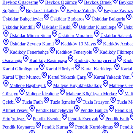
Beykoz Ortaçeşme
Beykoz Öğümce
Beykoz Örnek
Beykoz
Soğuksu
Beykoz Tokatköy
Beykoz Yalıköy
Beykoz Yavuzs
Üsküdar Bahçelievler
Üsküdar Barbaros
Üsküdar Bulgurlu
Üsküdar Kandilli
Üsküdar Kısıklı
Üsküdar Kirazlıtepe
Üskü
Üsküdar Mimar Sinan
Üsküdar Muratreis
Üsküdar Salacak
Üsküdar Zeynep Kamil
Kadıköy 19 Mayıs
Kadıköy Acıba
Kadıköy Fenerbahçe
Kadıköy Feneryolu
Kadıköy Fikirtep
Osmanağa
Kadıköy Rasimpaşa
Kadıköy Sahrayıcedid
Kadı
Kartal Gümüşpınar
Kartal Hürriyet
Kartal Karlıktepe
Karta
Kartal Uğur Mumcu
Kartal Yakacık Çarşı
Kartal Yakacık Yeni
Maltepe Başıbüyük
Maltepe Büyükbakkalköy
Maltepe Cevi
Gülsuyu
Maltepe İdealtepe
Maltepe Küçükyalı Merkez
Malt
Çelebi
Tuzla Fatih
Tuzla İçmeler
Tuzla İstasyon
Tuzla Me
Ahmet Yesevi
Pendik Bahçelievler
Pendik Ballıca
Pendik Ba
Ertuğrulgazi
Pendik Esenler
Pendik Esenyalı
Pendik Fatih
Pendik Kaynarca
Pendik Kurna
Pendik Kurtdoğmuş
Pendik