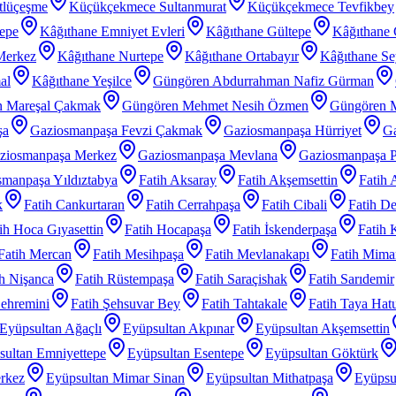
tlüçeşme
Küçükçekmece Sultanmurat
Küçükçekmece Tevfikbey
tepe
Kâğıthane Emniyet Evleri
Kâğıthane Gültepe
Kâğıthane 
Merkez
Kâğıthane Nurtepe
Kâğıthane Ortabayır
Kâğıthane Se
al
Kâğıthane Yeşilce
Güngören Abdurrahman Nafiz Gürman
 Mareşal Çakmak
Güngören Mehmet Nesih Özmen
Güngören 
şa
Gaziosmanpaşa Fevzi Çakmak
Gaziosmanpaşa Hürriyet
Ga
ziosmanpaşa Merkez
Gaziosmanpaşa Mevlana
Gaziosmanpaşa P
manpaşa Yıldıztabya
Fatih Aksaray
Fatih Akşemsettin
Fatih 
k
Fatih Cankurtaran
Fatih Cerrahpaşa
Fatih Cibali
Fatih De
ih Hoca Gıyasettin
Fatih Hocapaşa
Fatih İskenderpaşa
Fatih 
Fatih Mercan
Fatih Mesihpaşa
Fatih Mevlanakapı
Fatih Mimar
ih Nişanca
Fatih Rüstempaşa
Fatih Saraçishak
Fatih Sarıdemir
Şehremini
Fatih Şehsuvar Bey
Fatih Tahtakale
Fatih Taya Hat
Eyüpsultan Ağaçlı
Eyüpsultan Akpınar
Eyüpsultan Akşemsettin
sultan Emniyettepe
Eyüpsultan Esentepe
Eyüpsultan Göktürk
rkez
Eyüpsultan Mimar Sinan
Eyüpsultan Mithatpaşa
Eyüpsu