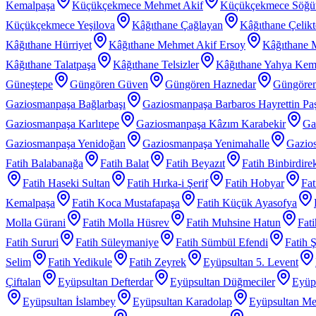
Kemalpaşa
Küçükçekmece Mehmet Akif
Küçükçekmece Söğü
Küçükçekmece Yeşilova
Kâğıthane Çağlayan
Kâğıthane Çelik
Kâğıthane Hürriyet
Kâğıthane Mehmet Akif Ersoy
Kâğıthane 
Kâğıthane Talatpaşa
Kâğıthane Telsizler
Kâğıthane Yahya Kem
Güneştepe
Güngören Güven
Güngören Haznedar
Güngören
Gaziosmanpaşa Bağlarbaşı
Gaziosmanpaşa Barbaros Hayrettin Pa
Gaziosmanpaşa Karlıtepe
Gaziosmanpaşa Kâzım Karabekir
Ga
Gaziosmanpaşa Yenidoğan
Gaziosmanpaşa Yenimahalle
Gazios
Fatih Balabanağa
Fatih Balat
Fatih Beyazıt
Fatih Binbirdire
Fatih Haseki Sultan
Fatih Hırka-i Şerif
Fatih Hobyar
Fat
Kemalpaşa
Fatih Koca Mustafapaşa
Fatih Küçük Ayasofya
Molla Gürani
Fatih Molla Hüsrev
Fatih Muhsine Hatun
Fat
Fatih Sururi
Fatih Süleymaniye
Fatih Sümbül Efendi
Fatih 
Selim
Fatih Yedikule
Fatih Zeyrek
Eyüpsultan 5. Levent
Çiftalan
Eyüpsultan Defterdar
Eyüpsultan Düğmeciler
Eyüp
Eyüpsultan İslambey
Eyüpsultan Karadolap
Eyüpsultan Me