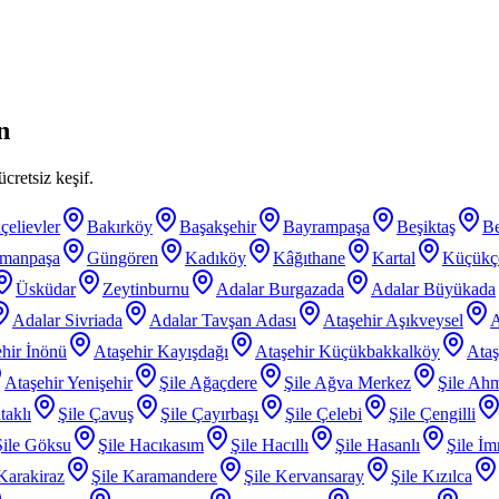
n
cretsiz keşif.
çelievler
Bakırköy
Başakşehir
Bayrampaşa
Beşiktaş
B
smanpaşa
Güngören
Kadıköy
Kâğıthane
Kartal
Küçükç
Üsküdar
Zeytinburnu
Adalar Burgazada
Adalar Büyükada
Adalar Sivriada
Adalar Tavşan Adası
Ataşehir Aşıkveysel
A
hir İnönü
Ataşehir Kayışdağı
Ataşehir Küçükbakkalköy
Ataş
Ataşehir Yenişehir
Şile Ağaçdere
Şile Ağva Merkez
Şile Ahm
taklı
Şile Çavuş
Şile Çayırbaşı
Şile Çelebi
Şile Çengilli
Şile Göksu
Şile Hacıkasım
Şile Hacıllı
Şile Hasanlı
Şile İm
 Karakiraz
Şile Karamandere
Şile Kervansaray
Şile Kızılca