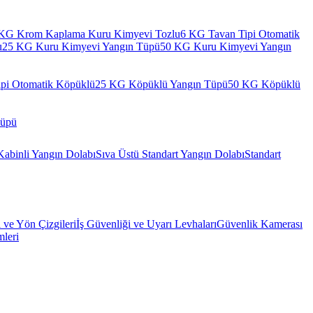
KG Krom Kaplama Kuru Kimyevi Tozlu
6 KG Tavan Tipi Otomatik
u
25 KG Kuru Kimyevi Yangın Tüpü
50 KG Kuru Kimyevi Yangın
pi Otomatik Köpüklü
25 KG Köpüklü Yangın Tüpü
50 KG Köpüklü
Tüpü
Kabinli Yangın Dolabı
Sıva Üstü Standart Yangın Dolabı
Standart
l ve Yön Çizgileri
İş Güvenliği ve Uyarı Levhaları
Güvenlik Kamerası
mleri