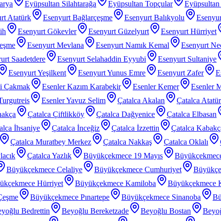
arya
Eyüpsultan Silahtarağa
Eyüpsultan Topçular
Eyüpsultan 
rt Atatürk
Esenyurt Bağlarçeşme
Esenyurt Balıkyolu
Esenyur
ih
Esenyurt Gökevler
Esenyurt Güzelyurt
Esenyurt Hürriyet
çeşme
Esenyurt Mevlana
Esenyurt Namık Kemal
Esenyurt Nec
urt Saadetdere
Esenyurt Selahaddin Eyyubi
Esenyurt Sultaniye
Esenyurt Yeşilkent
Esenyurt Yunus Emre
Esenyurt Zafer
E
zi Çakmak
Esenler Kazım Karabekir
Esenler Kemer
Esenler 
Turgutreis
Esenler Yavuz Selim
Çatalca Akalan
Çatalca Atatü
nakça
Çatalca Çiftlikköy
Çatalca Dağyenice
Çatalca Elbasan
alca İhsaniye
Çatalca İnceğiz
Çatalca İzzettin
Çatalca Kabakç
Çatalca Muratbey Merkez
Çatalca Nakkaş
Çatalca Oklalı
lacık
Çatalca Yazlık
Büyükçekmece 19 Mayıs
Büyükçekmec
Büyükçekmece Celaliye
Büyükçekmece Cumhuriyet
Büyükçe
ükçekmece Hürriyet
Büyükçekmece Kamiloba
Büyükçekmece K
Çeşme
Büyükçekmece Pınartepe
Büyükçekmece Sinanoba
Bü
yoğlu Bedrettin
Beyoğlu Bereketzade
Beyoğlu Bostan
Beyoğ