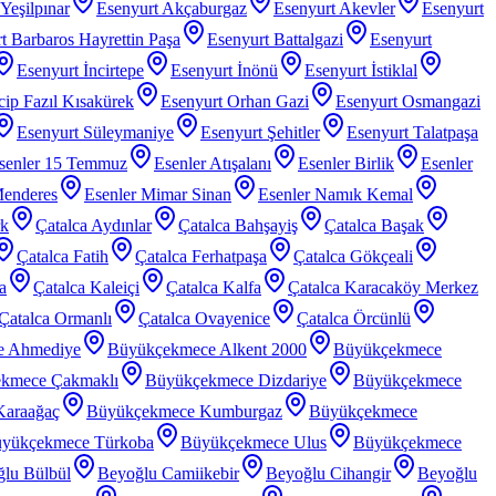
Yeşilpınar
Esenyurt Akçaburgaz
Esenyurt Akevler
Esenyurt
t Barbaros Hayrettin Paşa
Esenyurt Battalgazi
Esenyurt
Esenyurt İncirtepe
Esenyurt İnönü
Esenyurt İstiklal
ip Fazıl Kısakürek
Esenyurt Orhan Gazi
Esenyurt Osmangazi
Esenyurt Süleymaniye
Esenyurt Şehitler
Esenyurt Talatpaşa
senler 15 Temmuz
Esenler Atışalanı
Esenler Birlik
Esenler
Menderes
Esenler Mimar Sinan
Esenler Namık Kemal
rk
Çatalca Aydınlar
Çatalca Bahşayiş
Çatalca Başak
Çatalca Fatih
Çatalca Ferhatpaşa
Çatalca Gökçeali
a
Çatalca Kaleiçi
Çatalca Kalfa
Çatalca Karacaköy Merkez
Çatalca Ormanlı
Çatalca Ovayenice
Çatalca Örcünlü
e Ahmediye
Büyükçekmece Alkent 2000
Büyükçekmece
kmece Çakmaklı
Büyükçekmece Dizdariye
Büyükçekmece
araağaç
Büyükçekmece Kumburgaz
Büyükçekmece
yükçekmece Türkoba
Büyükçekmece Ulus
Büyükçekmece
lu Bülbül
Beyoğlu Camiikebir
Beyoğlu Cihangir
Beyoğlu