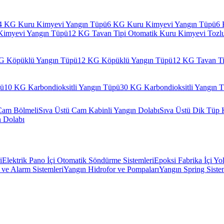
4 KG Kuru Kimyevi Yangın Tüpü
6 KG Kuru Kimyevi Yangın Tüpü
6 
Kimyevi Yangın Tüpü
12 KG Tavan Tipi Otomatik Kuru Kimyevi Tozl
G Köpüklü Yangın Tüpü
12 KG Köpüklü Yangın Tüpü
12 KG Tavan Ti
pü
10 KG Karbondioksitli Yangın Tüpü
30 KG Karbondioksitli Yangın 
Cam Bölmeli
Sıva Üstü Cam Kabinli Yangın Dolabı
Sıva Üstü Dik Tüp 
n Dolabı
i
Elektrik Pano İçi Otomatik Söndürme Sistemleri
Epoksi Fabrika İçi Yo
ve Alarm Sistemleri
Yangın Hidrofor ve Pompaları
Yangın Spring Siste