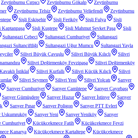
Zeytinburnu Çırpıcı
Zeytinburnu Gökalp
Zeytinburnu
mer
Zeytinburnu Telsiz
Zeytinburnu Veliefendi
Zeytinburnu
entepe
Şişli Eskişehir
Şişli Feriköy
Şişli Fulya
Şişli
li Kaptanpaşa
Şişli Kuştepe
Şişli Mahmut Şevket Paşa
Şişli
Sultangazi Cebeci
Sultangazi Cumhuriyet
Sultangazi
angazi Sultançiftliği
Sultangazi Uğur Mumcu
Sultangazi Yayla
Beyciler
Silivri Büyük Çavuşlu
Silivri Büyük Kılıçlı
Silivri
anamandıra
Silivri Değirmenköy Fevzipaşa
Silivri Değirmenköy
 Kavaklı İstiklal
Silivri Kurfallı
Silivri Küçük Kılıçlı
Silivri
kumlar
Silivri Seymen
Silivri Yeni
Silivri Yolçatı
Sarıyer
Sarıyer Cumhuriyet
Sarıyer Çamlıtepe
Sarıyer Çayırbaşı
Sarıyer Gümüşdere
Sarıyer Huzur
Sarıyer İstinye
Sarıyer
ak
Sarıyer Pınar
Sarıyer Poligon
Sarıyer PTT Evleri
r Uskumruköy
Sarıyer Yeni
Sarıyer Yeniköy
Sarıyer
 Cumhuriyet
Küçükçekmece Fatih
Küçükçekmece Fevzi
mece Kanarya
Küçükçekmece Kartaltepe
Küçükçekmece