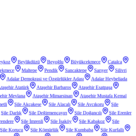
eykoz
Beylikdüzü
Beyoğlu
Büyükçekmece
Çatalca
ekmece
Maltepe
Pendik
Sancaktepe
Sarıyer
Silivri
Adalar Demokrasi ve Özgürlükler Adası
Adalar Heybeliada
taşehir Atatürk
Ataşehir Barbaros
Ataşehir Esatpaşa
ehir Mevlana
Ataşehir Mimarsinan
Ataşehir Mustafa Kemal
etli
Şile Akçakese
Şile Alacalı
Şile Avcıkoru
Şile
Şile Darlık
Şile Değirmençayırı
Şile Doğancılı
Şile Erenler
rendere
Şile İmrenli
Şile İsaköy
Şile Kabakoz
Şile
Şile Korucu
Şile Kömürlük
Şile Kumbaba
Şile Kurfallı