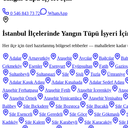
0 546 843 73 72
WhatsApp
İstanbul İlçelerinde
Yangın Tüpü İşyeri İçi
Her ilçe için özel hazırlanmış bölgesel rehberler — mahallelere kadar ü
Adalar
Arnavutköy
Ataşehir
Avcılar
Bağcılar
Bah
Çekmeköy
Esenler
Esenyurt
Eyüpsultan
Fatih
Gazio
Sultanbeyli
Sultangazi
Şile
Şişli
Tuzla
Ümraniye
Adalar Kaşık Adası
Adalar Kınalıada
Adalar Sedef Adası
Ataşehir Ferhatpaşa
Ataşehir Fetih
Ataşehir İçerenköy
Ataşe
Ataşehir Örnek
Ataşehir Yeniçamlıca
Ataşehir Yenisahra
Balibey
Şile Bıçkıdere
Şile Bozgoca
Şile Bucaklı
Şile Ça
Şile Esenceli
Şile Geredeli
Şile Göçe
Şile Gökmaşlı
Kadıköy
Şile Kalem
Şile Karabeyli
Şile Karacaköy
Şile