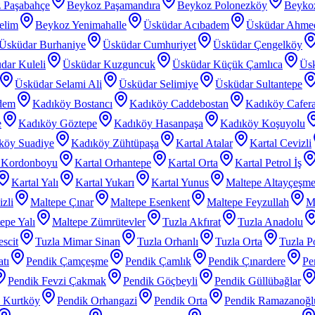
 Paşabahçe
Beykoz Paşamandıra
Beykoz Polonezköy
Beyko
elim
Beykoz Yenimahalle
Üsküdar Acıbadem
Üsküdar Ahme
Üsküdar Burhaniye
Üsküdar Cumhuriyet
Üsküdar Çengelköy
dar Kuleli
Üsküdar Kuzguncuk
Üsküdar Küçük Çamlıca
Üs
Üsküdar Selami Ali
Üsküdar Selimiye
Üsküdar Sultantepe
dem
Kadıköy Bostancı
Kadıköy Caddebostan
Kadıköy Cafer
e
Kadıköy Göztepe
Kadıköy Hasanpaşa
Kadıköy Koşuyolu
köy Suadiye
Kadıköy Zühtüpaşa
Kartal Atalar
Kartal Cevizli
l Kordonboyu
Kartal Orhantepe
Kartal Orta
Kartal Petrol İş
Kartal Yalı
Kartal Yukarı
Kartal Yunus
Maltepe Altayçeşm
zli
Maltepe Çınar
Maltepe Esenkent
Maltepe Feyzullah
Ma
epe Yalı
Maltepe Zümrütevler
Tuzla Akfırat
Tuzla Anadolu
scit
Tuzla Mimar Sinan
Tuzla Orhanlı
Tuzla Orta
Tuzla P
tı
Pendik Çamçeşme
Pendik Çamlık
Pendik Çınardere
Pe
Pendik Fevzi Çakmak
Pendik Göçbeyli
Pendik Güllübağlar
 Kurtköy
Pendik Orhangazi
Pendik Orta
Pendik Ramazanoğl