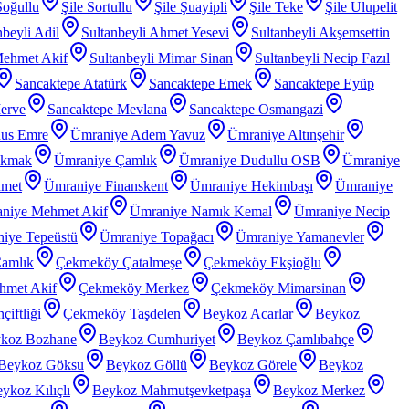
Soğullu
Şile Sortullu
Şile Şuayipli
Şile Teke
Şile Ulupelit
nbeyli Adil
Sultanbeyli Ahmet Yesevi
Sultanbeyli Akşemsettin
Mehmet Akif
Sultanbeyli Mimar Sinan
Sultanbeyli Necip Fazıl
Sancaktepe Atatürk
Sancaktepe Emek
Sancaktepe Eyüp
erve
Sancaktepe Mevlana
Sancaktepe Osmangazi
nus Emre
Ümraniye Adem Yavuz
Ümraniye Altınşehir
akmak
Ümraniye Çamlık
Ümraniye Dudullu OSB
Ümraniye
hmet
Ümraniye Finanskent
Ümraniye Hekimbaşı
Ümraniye
niye Mehmet Akif
Ümraniye Namık Kemal
Ümraniye Necip
iye Tepeüstü
Ümraniye Topağacı
Ümraniye Yamanevler
amlık
Çekmeköy Çatalmeşe
Çekmeköy Ekşioğlu
met Akif
Çekmeköy Merkez
Çekmeköy Mimarsinan
iftliği
Çekmeköy Taşdelen
Beykoz Acarlar
Beykoz
koz Bozhane
Beykoz Cumhuriyet
Beykoz Çamlıbahçe
Beykoz Göksu
Beykoz Göllü
Beykoz Görele
Beykoz
ykoz Kılıçlı
Beykoz Mahmutşevketpaşa
Beykoz Merkez