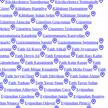
Küçükçekmece Yarımburgaz
Küçükçekmece Yenimahalle
Gürsel
Kâğıthane Hamidiye
Kâğıthane Harmantepe
yrantepe
Kâğıthane Sultan Selim
Kâğıthane Şirintepe
Güngören Akıncılar
Güngören Gençosman
Güngören
Merkez
Güngören Sanayi
Güngören Tozkoparan
ziosmanpaşa Karadeniz
Gaziosmanpaşa Karayolları
azariçi
Gaziosmanpaşa Sarıgöl
Gaziosmanpaşa Şemsipaşa
Alemdar
Fatih Ali Kuşçu
Fatih Atikali
Fatih Ayvansaray
mirtaş
Fatih Derviş Ali
Fatih Eminsinan
Fatih Hacı Kadın
Kalenderhane
Fatih Karagümrük
Fatih Katip Kasım
Fatih
 Hayrettin
Fatih Mimar Kemalettin
Fatih Molla Fenari
Fatih
Fatih Seyyid Ömer
Fatih Silivrikapı
Fatih Sultan Ahmet
un
Fatih Topkapı
Fatih Yavuz Sinan
Fatih Yavuz Sultan
Eyüpsultan Alibeyköy
Eyüpsultan Çırçır
Eyüpsultan
Eyüpsultan Güzeltepe
Eyüpsultan Işıklar
Eyüpsultan İhsaniye
ltan Nişanca
Eyüpsultan Odayeri
Eyüpsultan Pirinççi