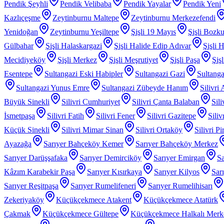
Pendik Şeyhli
Pendik Velibaba
Pendik Yayalar
Pendik Yeni
Kazlıçeşme
Zeytinburnu Maltepe
Zeytinburnu Merkezefendi
Yenidoğan
Zeytinburnu Yeşiltepe
Şişli 19 Mayıs
Şişli Bozku
Gülbahar
Şişli Halaskargazi
Şişli Halide Edip Adıvar
Şişli H
Mecidiyeköy
Şişli Merkez
Şişli Meşrutiyet
Şişli Paşa
Şiş
Esentepe
Sultangazi Eski Habipler
Sultangazi Gazi
Sultanga
Sultangazi Yunus Emre
Sultangazi Zübeyde Hanım
Silivri
Büyük Sinekli
Silivri Cumhuriyet
Silivri Çanta Balaban
Sil
İsmetpaşa
Silivri Fatih
Silivri Fener
Silivri Gazitepe
Sili
Küçük Sinekli
Silivri Mimar Sinan
Silivri Ortaköy
Silivri P
Ayazağa
Sarıyer Bahçeköy Kemer
Sarıyer Bahçeköy Merkez
Sarıyer Darüşşafaka
Sarıyer Demirciköy
Sarıyer Emirgan
Sa
Kâzım Karabekir Paşa
Sarıyer Kısırkaya
Sarıyer Kilyos
Sar
Sarıyer Reşitpaşa
Sarıyer Rumelifeneri
Sarıyer Rumelihisarı
Zekeriyaköy
Küçükçekmece Atakent
Küçükçekmece Atatürk
Çakmak
Küçükçekmece Gültepe
Küçükçekmece Halkalı Merk