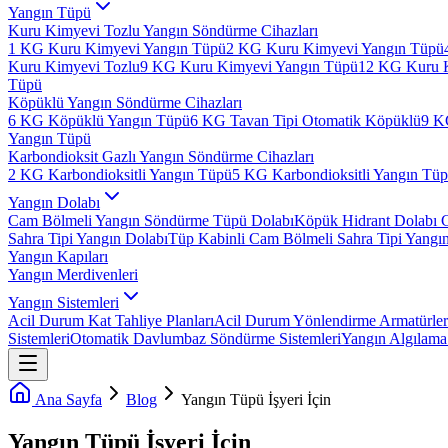
Yangın Tüpü
Kuru Kimyevi Tozlu Yangın Söndürme Cihazları
1 KG Kuru Kimyevi Yangın Tüpü
2 KG Kuru Kimyevi Yangın Tüpü
Kuru Kimyevi Tozlu
9 KG Kuru Kimyevi Yangın Tüpü
12 KG Kuru 
Tüpü
Köpüklü Yangın Söndürme Cihazları
6 KG Köpüklü Yangın Tüpü
6 KG Tavan Tipi Otomatik Köpüklü
9 K
Yangın Tüpü
Karbondioksit Gazlı Yangın Söndürme Cihazları
2 KG Karbondioksitli Yangın Tüpü
5 KG Karbondioksitli Yangın Tü
Yangın Dolabı
Cam Bölmeli Yangın Söndürme Tüpü Dolabı
Köpük Hidrant Dolabı 
Sahra Tipi Yangın Dolabı
Tüp Kabinli Cam Bölmeli Sahra Tipi Yangı
Yangın Kapıları
Yangın Merdivenleri
Yangın Sistemleri
Acil Durum Kat Tahliye Planları
Acil Durum Yönlendirme Armatürler
Sistemleri
Otomatik Davlumbaz Söndürme Sistemleri
Yangın Algılama 
Ana Sayfa
Blog
Yangın Tüpü İşyeri İçin
Yangın Tüpü İşyeri İçin