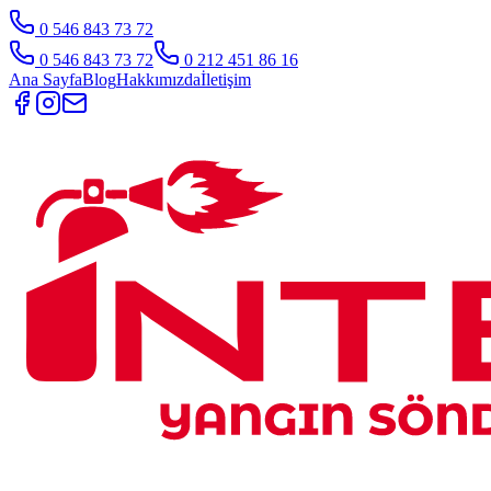
0 546 843 73 72
0 546 843 73 72
0 212 451 86 16
Ana Sayfa
Blog
Hakkımızda
İletişim