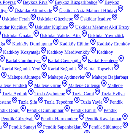
z Poyraz
Beykoz Riva
Beykoz Rüzgarlıbahçe
Beykoz
diye
Üsküdar Altunizade
Üsküdar Aziz Mahmut Hüdayi
Üsküdar Ferah
Üsküdar Güzeltepe
Üsküdar İcadiye
küdar Küçüksu
Üsküdar Küplüce
Üsküdar Mehmet Akif Ersoy
Üsküdar Ünalan
Üsküdar Valide-i Atik
Üsküdar Yavuztürk
ağa
Kadıköy Dumlupınar
Kadıköy Eğitim
Kadıköy Erenköy
Kadıköy Kozyatağı
Kadıköy Merdivenköy
Kadıköy
Kartal Cumhuriyet
Kartal Çavuşoğlu
Kartal Esentepe
Kartal Soğanlık Yeni
Kartal Soğanlık
Kartal Topselvi
e
Maltepe Altıntepe
Maltepe Aydınevler
Maltepe Bağlarbaşı
ltepe Fındıklı
Maltepe Girne
Maltepe Gülensu
Maltepe
Tuzla Aydınlı
Tuzla Aydıntepe
Tuzla Cami
Tuzla Evliya
ostane
Tuzla Şifa
Tuzla Tepeören
Tuzla Yayla
Pendik
ndik Doğu
Pendik Dumlupınar
Pendik Emirli
Pendik
Pendik Güzelyalı
Pendik Harmandere
Pendik Kavakpınar
u
Pendik Sanayi
Pendik Sapanbağları
Pendik Sülüntepe