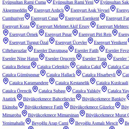
Eyüpsultan Rami Cuma
Eyüpsultan Rami Yeni
Eyüpsultan Sak
Akşemseddin
Esenyurt Ardıçlı
Esenyurt Aşık Veysel
Esenyu
Cumhuriyet
Esenyurt Çınar
Esenyurt Esenkent
Esenyurt Fat
Esenyurt Koza
Esenyurt Mehmet Akif Ersoy
Esenyurt Mehter
Esenyurt Örnek
Esenyurt Pınar
Esenyurt Piri Reis
Eseny
Esenyurt Turgut Özal
Esenyurt Üçevler
Esenyurt Yenikent
Çiftehavuzlar
Esenler Davutpaşa
Esenler Fatih
Esenler Fev
Esenler Nine Hatun
Esenler Oruçreis
Esenler Tuna
Esenler 
Çatalca Belgrat
Çatalca Celepköy
Çatalca Çakıl
Çatalca Ça
Çatalca Gümüşpınar
Çatalca Hallaçlı
Çatalca Hisarbeyli
Çat
Çatalca Karamandere
Çatalca Kestanelik
Çatalca Kızılcaali
Çatalca Örencik
Çatalca Subaşı
Çatalca Yalıköy
Çatalca Yay
Atatürk
Büyükçekmece Bahçelievler
Büyükçekmece Batıköy
Ekinoba
Büyükçekmece Fatih
Büyükçekmece Güzelce
Büy
Mimaroba
Büyükçekmece Mimarsinan
Büyükçekmece Murat 
Yenimahalle
Beyoğlu Arap Cami
Beyoğlu Asmalı Mescit
Be