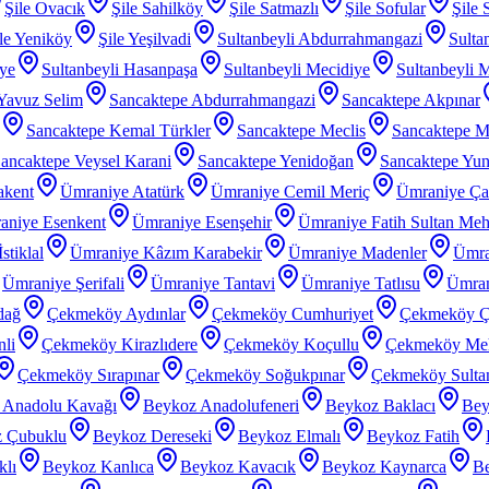
Şile Ovacık
Şile Sahilköy
Şile Satmazlı
Şile Sofular
Şile 
le Yeniköy
Şile Yeşilvadi
Sultanbeyli Abdurrahmangazi
Sulta
iye
Sultanbeyli Hasanpaşa
Sultanbeyli Mecidiye
Sultanbeyli 
 Yavuz Selim
Sancaktepe Abdurrahmangazi
Sancaktepe Akpınar
Sancaktepe Kemal Türkler
Sancaktepe Meclis
Sancaktepe M
ancaktepe Veysel Karani
Sancaktepe Yenidoğan
Sancaktepe Yu
akent
Ümraniye Atatürk
Ümraniye Cemil Meriç
Ümraniye Ç
aniye Esenkent
Ümraniye Esenşehir
Ümraniye Fatih Sultan Me
stiklal
Ümraniye Kâzım Karabekir
Ümraniye Madenler
Ümra
Ümraniye Şerifali
Ümraniye Tantavi
Ümraniye Tatlısu
Ümran
dağ
Çekmeköy Aydınlar
Çekmeköy Cumhuriyet
Çekmeköy Ç
li
Çekmeköy Kirazlıdere
Çekmeköy Koçullu
Çekmeköy Meh
Çekmeköy Sırapınar
Çekmeköy Soğukpınar
Çekmeköy Sultanç
 Anadolu Kavağı
Beykoz Anadolufeneri
Beykoz Baklacı
Bey
 Çubuklu
Beykoz Dereseki
Beykoz Elmalı
Beykoz Fatih
klı
Beykoz Kanlıca
Beykoz Kavacık
Beykoz Kaynarca
Be