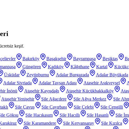
eri
cretsiz keşif.
çelievler
Bakırköy
Başakşehir
Bayrampaşa
Beşiktaş
B
smanpaşa
Güngören
Kadıköy
Kâğıthane
Kartal
Küçükç
Üsküdar
Zeytinburnu
Adalar Burgazada
Adalar Büyükada
Adalar Sivriada
Adalar Tavşan Adası
Ataşehir Aşıkveysel
A
hir İnönü
Ataşehir Kayışdağı
Ataşehir Küçükbakkalköy
Ataş
Ataşehir Yenişehir
Şile Ağaçdere
Şile Ağva Merkez
Şile Ahm
taklı
Şile Çavuş
Şile Çayırbaşı
Şile Çelebi
Şile Çengilli
Şile Göksu
Şile Hacıkasım
Şile Hacıllı
Şile Hasanlı
Şile İm
 Karakiraz
Şile Karamandere
Şile Kervansaray
Şile Kızılca