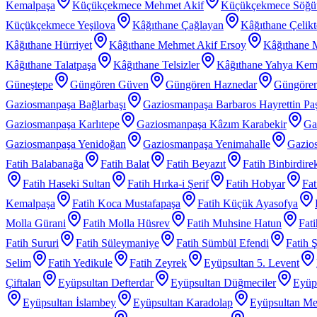
Kemalpaşa
Küçükçekmece Mehmet Akif
Küçükçekmece Söğü
Küçükçekmece Yeşilova
Kâğıthane Çağlayan
Kâğıthane Çelik
Kâğıthane Hürriyet
Kâğıthane Mehmet Akif Ersoy
Kâğıthane 
Kâğıthane Talatpaşa
Kâğıthane Telsizler
Kâğıthane Yahya Kem
Güneştepe
Güngören Güven
Güngören Haznedar
Güngören
Gaziosmanpaşa Bağlarbaşı
Gaziosmanpaşa Barbaros Hayrettin Pa
Gaziosmanpaşa Karlıtepe
Gaziosmanpaşa Kâzım Karabekir
Ga
Gaziosmanpaşa Yenidoğan
Gaziosmanpaşa Yenimahalle
Gazios
Fatih Balabanağa
Fatih Balat
Fatih Beyazıt
Fatih Binbirdire
Fatih Haseki Sultan
Fatih Hırka-i Şerif
Fatih Hobyar
Fat
Kemalpaşa
Fatih Koca Mustafapaşa
Fatih Küçük Ayasofya
Molla Gürani
Fatih Molla Hüsrev
Fatih Muhsine Hatun
Fat
Fatih Sururi
Fatih Süleymaniye
Fatih Sümbül Efendi
Fatih 
Selim
Fatih Yedikule
Fatih Zeyrek
Eyüpsultan 5. Levent
Çiftalan
Eyüpsultan Defterdar
Eyüpsultan Düğmeciler
Eyüp
Eyüpsultan İslambey
Eyüpsultan Karadolap
Eyüpsultan Me