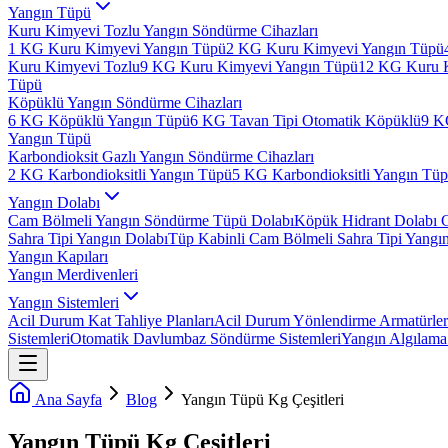
Yangın Tüpü
Kuru Kimyevi Tozlu Yangın Söndürme Cihazları
1 KG Kuru Kimyevi Yangın Tüpü
2 KG Kuru Kimyevi Yangın Tüpü
Kuru Kimyevi Tozlu
9 KG Kuru Kimyevi Yangın Tüpü
12 KG Kuru 
Tüpü
Köpüklü Yangın Söndürme Cihazları
6 KG Köpüklü Yangın Tüpü
6 KG Tavan Tipi Otomatik Köpüklü
9 K
Yangın Tüpü
Karbondioksit Gazlı Yangın Söndürme Cihazları
2 KG Karbondioksitli Yangın Tüpü
5 KG Karbondioksitli Yangın Tü
Yangın Dolabı
Cam Bölmeli Yangın Söndürme Tüpü Dolabı
Köpük Hidrant Dolabı 
Sahra Tipi Yangın Dolabı
Tüp Kabinli Cam Bölmeli Sahra Tipi Yangı
Yangın Kapıları
Yangın Merdivenleri
Yangın Sistemleri
Acil Durum Kat Tahliye Planları
Acil Durum Yönlendirme Armatürler
Sistemleri
Otomatik Davlumbaz Söndürme Sistemleri
Yangın Algılama 
Ana Sayfa
Blog
Yangın Tüpü Kg Çeşitleri
Yangın Tüpü Kg Çeşitleri