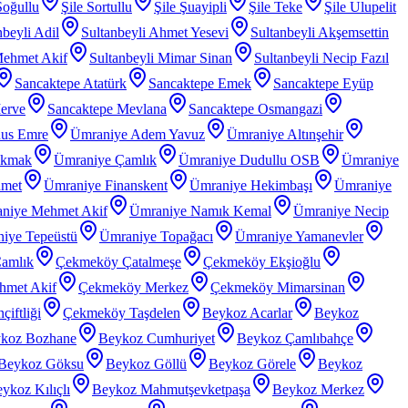
Soğullu
Şile Sortullu
Şile Şuayipli
Şile Teke
Şile Ulupelit
nbeyli Adil
Sultanbeyli Ahmet Yesevi
Sultanbeyli Akşemsettin
Mehmet Akif
Sultanbeyli Mimar Sinan
Sultanbeyli Necip Fazıl
Sancaktepe Atatürk
Sancaktepe Emek
Sancaktepe Eyüp
erve
Sancaktepe Mevlana
Sancaktepe Osmangazi
nus Emre
Ümraniye Adem Yavuz
Ümraniye Altınşehir
akmak
Ümraniye Çamlık
Ümraniye Dudullu OSB
Ümraniye
hmet
Ümraniye Finanskent
Ümraniye Hekimbaşı
Ümraniye
niye Mehmet Akif
Ümraniye Namık Kemal
Ümraniye Necip
iye Tepeüstü
Ümraniye Topağacı
Ümraniye Yamanevler
amlık
Çekmeköy Çatalmeşe
Çekmeköy Ekşioğlu
met Akif
Çekmeköy Merkez
Çekmeköy Mimarsinan
iftliği
Çekmeköy Taşdelen
Beykoz Acarlar
Beykoz
koz Bozhane
Beykoz Cumhuriyet
Beykoz Çamlıbahçe
Beykoz Göksu
Beykoz Göllü
Beykoz Görele
Beykoz
ykoz Kılıçlı
Beykoz Mahmutşevketpaşa
Beykoz Merkez