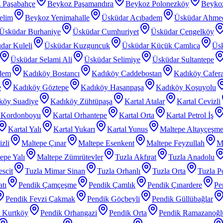
 Paşabahçe
Beykoz Paşamandıra
Beykoz Polonezköy
Beyko
elim
Beykoz Yenimahalle
Üsküdar Acıbadem
Üsküdar Ahme
Üsküdar Burhaniye
Üsküdar Cumhuriyet
Üsküdar Çengelköy
dar Kuleli
Üsküdar Kuzguncuk
Üsküdar Küçük Çamlıca
Üs
Üsküdar Selami Ali
Üsküdar Selimiye
Üsküdar Sultantepe
dem
Kadıköy Bostancı
Kadıköy Caddebostan
Kadıköy Cafer
e
Kadıköy Göztepe
Kadıköy Hasanpaşa
Kadıköy Koşuyolu
köy Suadiye
Kadıköy Zühtüpaşa
Kartal Atalar
Kartal Cevizli
l Kordonboyu
Kartal Orhantepe
Kartal Orta
Kartal Petrol İş
Kartal Yalı
Kartal Yukarı
Kartal Yunus
Maltepe Altayçeşm
zli
Maltepe Çınar
Maltepe Esenkent
Maltepe Feyzullah
Ma
epe Yalı
Maltepe Zümrütevler
Tuzla Akfırat
Tuzla Anadolu
scit
Tuzla Mimar Sinan
Tuzla Orhanlı
Tuzla Orta
Tuzla P
tı
Pendik Çamçeşme
Pendik Çamlık
Pendik Çınardere
Pe
Pendik Fevzi Çakmak
Pendik Göçbeyli
Pendik Güllübağlar
 Kurtköy
Pendik Orhangazi
Pendik Orta
Pendik Ramazanoğl