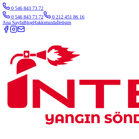
0 546 843 73 72
0 546 843 73 72
0 212 451 86 16
Ana Sayfa
Blog
Hakkımızda
İletişim