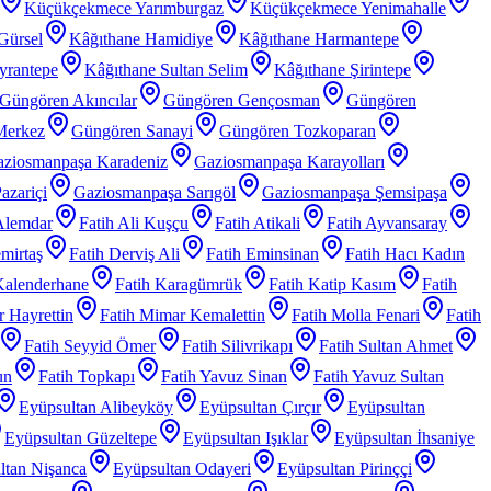
Küçükçekmece Yarımburgaz
Küçükçekmece Yenimahalle
Gürsel
Kâğıthane Hamidiye
Kâğıthane Harmantepe
yrantepe
Kâğıthane Sultan Selim
Kâğıthane Şirintepe
Güngören Akıncılar
Güngören Gençosman
Güngören
Merkez
Güngören Sanayi
Güngören Tozkoparan
ziosmanpaşa Karadeniz
Gaziosmanpaşa Karayolları
azariçi
Gaziosmanpaşa Sarıgöl
Gaziosmanpaşa Şemsipaşa
Alemdar
Fatih Ali Kuşçu
Fatih Atikali
Fatih Ayvansaray
mirtaş
Fatih Derviş Ali
Fatih Eminsinan
Fatih Hacı Kadın
Kalenderhane
Fatih Karagümrük
Fatih Katip Kasım
Fatih
 Hayrettin
Fatih Mimar Kemalettin
Fatih Molla Fenari
Fatih
Fatih Seyyid Ömer
Fatih Silivrikapı
Fatih Sultan Ahmet
un
Fatih Topkapı
Fatih Yavuz Sinan
Fatih Yavuz Sultan
Eyüpsultan Alibeyköy
Eyüpsultan Çırçır
Eyüpsultan
Eyüpsultan Güzeltepe
Eyüpsultan Işıklar
Eyüpsultan İhsaniye
ltan Nişanca
Eyüpsultan Odayeri
Eyüpsultan Pirinççi