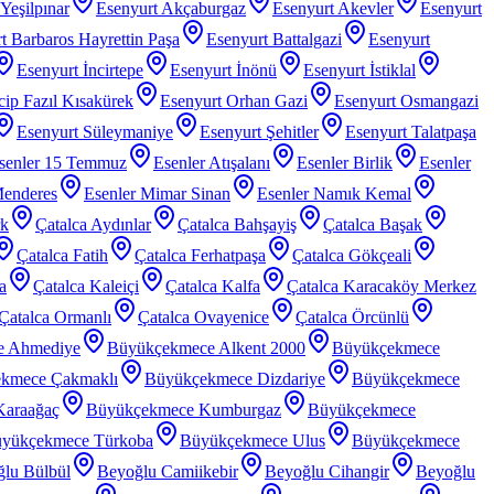
Yeşilpınar
Esenyurt Akçaburgaz
Esenyurt Akevler
Esenyurt
t Barbaros Hayrettin Paşa
Esenyurt Battalgazi
Esenyurt
Esenyurt İncirtepe
Esenyurt İnönü
Esenyurt İstiklal
ip Fazıl Kısakürek
Esenyurt Orhan Gazi
Esenyurt Osmangazi
Esenyurt Süleymaniye
Esenyurt Şehitler
Esenyurt Talatpaşa
senler 15 Temmuz
Esenler Atışalanı
Esenler Birlik
Esenler
Menderes
Esenler Mimar Sinan
Esenler Namık Kemal
rk
Çatalca Aydınlar
Çatalca Bahşayiş
Çatalca Başak
Çatalca Fatih
Çatalca Ferhatpaşa
Çatalca Gökçeali
a
Çatalca Kaleiçi
Çatalca Kalfa
Çatalca Karacaköy Merkez
Çatalca Ormanlı
Çatalca Ovayenice
Çatalca Örcünlü
e Ahmediye
Büyükçekmece Alkent 2000
Büyükçekmece
kmece Çakmaklı
Büyükçekmece Dizdariye
Büyükçekmece
araağaç
Büyükçekmece Kumburgaz
Büyükçekmece
yükçekmece Türkoba
Büyükçekmece Ulus
Büyükçekmece
lu Bülbül
Beyoğlu Camiikebir
Beyoğlu Cihangir
Beyoğlu