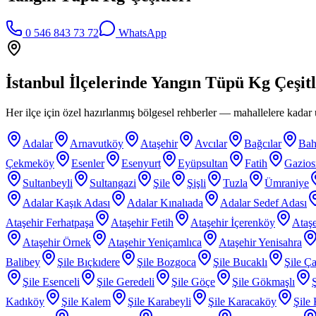
0 546 843 73 72
WhatsApp
İstanbul İlçelerinde
Yangın Tüpü Kg Çeşitl
Her ilçe için özel hazırlanmış bölgesel rehberler — mahallelere kadar ü
Adalar
Arnavutköy
Ataşehir
Avcılar
Bağcılar
Bah
Çekmeköy
Esenler
Esenyurt
Eyüpsultan
Fatih
Gazio
Sultanbeyli
Sultangazi
Şile
Şişli
Tuzla
Ümraniye
Adalar Kaşık Adası
Adalar Kınalıada
Adalar Sedef Adası
Ataşehir Ferhatpaşa
Ataşehir Fetih
Ataşehir İçerenköy
Ataşe
Ataşehir Örnek
Ataşehir Yeniçamlıca
Ataşehir Yenisahra
Balibey
Şile Bıçkıdere
Şile Bozgoca
Şile Bucaklı
Şile Ça
Şile Esenceli
Şile Geredeli
Şile Göçe
Şile Gökmaşlı
Kadıköy
Şile Kalem
Şile Karabeyli
Şile Karacaköy
Şile