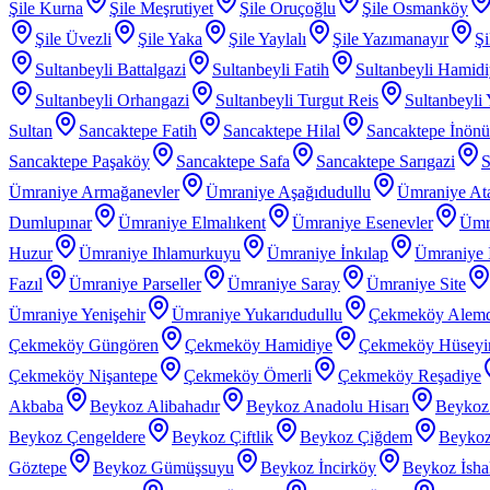
Şile Kurna
Şile Meşrutiyet
Şile Oruçoğlu
Şile Osmanköy
Şile Üvezli
Şile Yaka
Şile Yaylalı
Şile Yazımanayır
Şi
Sultanbeyli Battalgazi
Sultanbeyli Fatih
Sultanbeyli Hamid
Sultanbeyli Orhangazi
Sultanbeyli Turgut Reis
Sultanbeyli
Sultan
Sancaktepe Fatih
Sancaktepe Hilal
Sancaktepe İnönü
Sancaktepe Paşaköy
Sancaktepe Safa
Sancaktepe Sarıgazi
S
Ümraniye Armağanevler
Ümraniye Aşağıdudullu
Ümraniye At
Dumlupınar
Ümraniye Elmalıkent
Ümraniye Esenevler
Ümr
Huzur
Ümraniye Ihlamurkuyu
Ümraniye İnkılap
Ümraniye İ
Fazıl
Ümraniye Parseller
Ümraniye Saray
Ümraniye Site
Ümraniye Yenişehir
Ümraniye Yukarıdudullu
Çekmeköy Alem
Çekmeköy Güngören
Çekmeköy Hamidiye
Çekmeköy Hüseyin
Çekmeköy Nişantepe
Çekmeköy Ömerli
Çekmeköy Reşadiye
Akbaba
Beykoz Alibahadır
Beykoz Anadolu Hisarı
Beykoz
Beykoz Çengeldere
Beykoz Çiftlik
Beykoz Çiğdem
Beykoz
Göztepe
Beykoz Gümüşsuyu
Beykoz İncirköy
Beykoz İsha