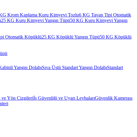
KG Krom Kaplama Kuru Kimyevi Tozlu
6 KG Tavan Tipi Otomatik
u
25 KG Kuru Kimyevi Yangın Tüpü
50 KG Kuru Kimyevi Yangın
pi Otomatik Köpüklü
25 KG Köpüklü Yangın Tüpü
50 KG Köpüklü
Tüpü
Kabinli Yangın Dolabı
Sıva Üstü Standart Yangın Dolabı
Standart
l ve Yön Çizgileri
İş Güvenliği ve Uyarı Levhaları
Güvenlik Kamerası
mleri