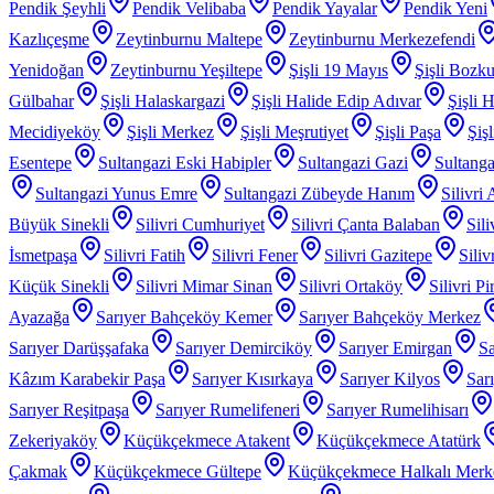
Pendik Şeyhli
Pendik Velibaba
Pendik Yayalar
Pendik Yeni
Kazlıçeşme
Zeytinburnu Maltepe
Zeytinburnu Merkezefendi
Yenidoğan
Zeytinburnu Yeşiltepe
Şişli 19 Mayıs
Şişli Bozku
Gülbahar
Şişli Halaskargazi
Şişli Halide Edip Adıvar
Şişli H
Mecidiyeköy
Şişli Merkez
Şişli Meşrutiyet
Şişli Paşa
Şiş
Esentepe
Sultangazi Eski Habipler
Sultangazi Gazi
Sultanga
Sultangazi Yunus Emre
Sultangazi Zübeyde Hanım
Silivri
Büyük Sinekli
Silivri Cumhuriyet
Silivri Çanta Balaban
Sil
İsmetpaşa
Silivri Fatih
Silivri Fener
Silivri Gazitepe
Sili
Küçük Sinekli
Silivri Mimar Sinan
Silivri Ortaköy
Silivri P
Ayazağa
Sarıyer Bahçeköy Kemer
Sarıyer Bahçeköy Merkez
Sarıyer Darüşşafaka
Sarıyer Demirciköy
Sarıyer Emirgan
Sa
Kâzım Karabekir Paşa
Sarıyer Kısırkaya
Sarıyer Kilyos
Sar
Sarıyer Reşitpaşa
Sarıyer Rumelifeneri
Sarıyer Rumelihisarı
Zekeriyaköy
Küçükçekmece Atakent
Küçükçekmece Atatürk
Çakmak
Küçükçekmece Gültepe
Küçükçekmece Halkalı Merk