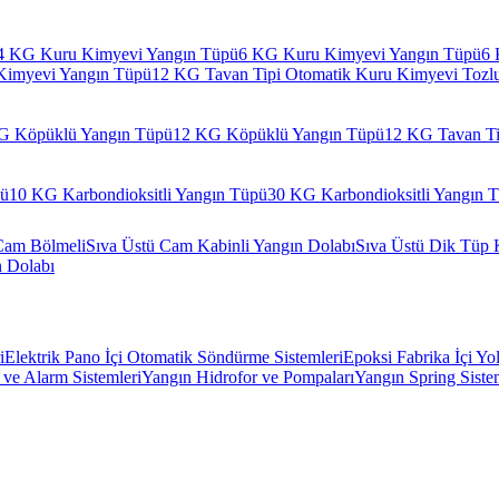
4 KG Kuru Kimyevi Yangın Tüpü
6 KG Kuru Kimyevi Yangın Tüpü
6 
Kimyevi Yangın Tüpü
12 KG Tavan Tipi Otomatik Kuru Kimyevi Tozl
G Köpüklü Yangın Tüpü
12 KG Köpüklü Yangın Tüpü
12 KG Tavan Ti
pü
10 KG Karbondioksitli Yangın Tüpü
30 KG Karbondioksitli Yangın 
Cam Bölmeli
Sıva Üstü Cam Kabinli Yangın Dolabı
Sıva Üstü Dik Tüp 
n Dolabı
i
Elektrik Pano İçi Otomatik Söndürme Sistemleri
Epoksi Fabrika İçi Yo
ve Alarm Sistemleri
Yangın Hidrofor ve Pompaları
Yangın Spring Siste