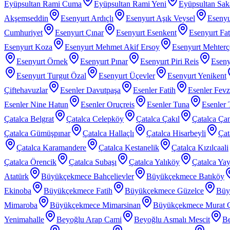
Eyüpsultan Rami Cuma
Eyüpsultan Rami Yeni
Eyüpsultan Sak
Akşemseddin
Esenyurt Ardıçlı
Esenyurt Aşık Veysel
Esenyu
Cumhuriyet
Esenyurt Çınar
Esenyurt Esenkent
Esenyurt Fat
Esenyurt Koza
Esenyurt Mehmet Akif Ersoy
Esenyurt Mehter
Esenyurt Örnek
Esenyurt Pınar
Esenyurt Piri Reis
Eseny
Esenyurt Turgut Özal
Esenyurt Üçevler
Esenyurt Yenikent
Çiftehavuzlar
Esenler Davutpaşa
Esenler Fatih
Esenler Fev
Esenler Nine Hatun
Esenler Oruçreis
Esenler Tuna
Esenler 
Çatalca Belgrat
Çatalca Celepköy
Çatalca Çakıl
Çatalca Ça
Çatalca Gümüşpınar
Çatalca Hallaçlı
Çatalca Hisarbeyli
Çat
Çatalca Karamandere
Çatalca Kestanelik
Çatalca Kızılcaali
Çatalca Örencik
Çatalca Subaşı
Çatalca Yalıköy
Çatalca Yay
Atatürk
Büyükçekmece Bahçelievler
Büyükçekmece Batıköy
Ekinoba
Büyükçekmece Fatih
Büyükçekmece Güzelce
Büy
Mimaroba
Büyükçekmece Mimarsinan
Büyükçekmece Murat 
Yenimahalle
Beyoğlu Arap Cami
Beyoğlu Asmalı Mescit
Be