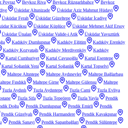
z Poyraz
Beykoz Riva
Beykoz Rüzgarlıbahçe
Beykoz
diye
Üsküdar Altunizade
Üsküdar Aziz Mahmut Hüdayi
Üsküdar Ferah
Üsküdar Güzeltepe
Üsküdar İcadiye
küdar Küçüksu
Üsküdar Küplüce
Üsküdar Mehmet Akif Ersoy
Üsküdar Ünalan
Üsküdar Valide-i Atik
Üsküdar Yavuztürk
ağa
Kadıköy Dumlupınar
Kadıköy Eğitim
Kadıköy Erenköy
Kadıköy Kozyatağı
Kadıköy Merdivenköy
Kadıköy
Kartal Cumhuriyet
Kartal Çavuşoğlu
Kartal Esentepe
Kartal Soğanlık Yeni
Kartal Soğanlık
Kartal Topselvi
e
Maltepe Altıntepe
Maltepe Aydınevler
Maltepe Bağlarbaşı
ltepe Fındıklı
Maltepe Girne
Maltepe Gülensu
Maltepe
Tuzla Aydınlı
Tuzla Aydıntepe
Tuzla Cami
Tuzla Evliya
ostane
Tuzla Şifa
Tuzla Tepeören
Tuzla Yayla
Pendik
ndik Doğu
Pendik Dumlupınar
Pendik Emirli
Pendik
Pendik Güzelyalı
Pendik Harmandere
Pendik Kavakpınar
u
Pendik Sanayi
Pendik Sapanbağları
Pendik Sülüntepe