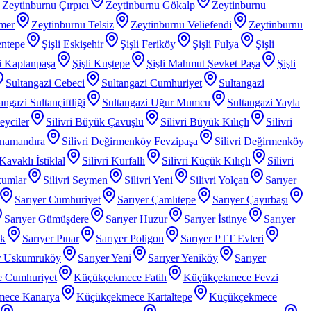
Zeytinburnu Çırpıcı
Zeytinburnu Gökalp
Zeytinburnu
mer
Zeytinburnu Telsiz
Zeytinburnu Veliefendi
Zeytinburnu
entepe
Şişli Eskişehir
Şişli Feriköy
Şişli Fulya
Şişli
li Kaptanpaşa
Şişli Kuştepe
Şişli Mahmut Şevket Paşa
Şişli
Sultangazi Cebeci
Sultangazi Cumhuriyet
Sultangazi
angazi Sultançiftliği
Sultangazi Uğur Mumcu
Sultangazi Yayla
Beyciler
Silivri Büyük Çavuşlu
Silivri Büyük Kılıçlı
Silivri
anamandıra
Silivri Değirmenköy Fevzipaşa
Silivri Değirmenköy
 Kavaklı İstiklal
Silivri Kurfallı
Silivri Küçük Kılıçlı
Silivri
kumlar
Silivri Seymen
Silivri Yeni
Silivri Yolçatı
Sarıyer
Sarıyer Cumhuriyet
Sarıyer Çamlıtepe
Sarıyer Çayırbaşı
Sarıyer Gümüşdere
Sarıyer Huzur
Sarıyer İstinye
Sarıyer
ak
Sarıyer Pınar
Sarıyer Poligon
Sarıyer PTT Evleri
r Uskumruköy
Sarıyer Yeni
Sarıyer Yeniköy
Sarıyer
 Cumhuriyet
Küçükçekmece Fatih
Küçükçekmece Fevzi
mece Kanarya
Küçükçekmece Kartaltepe
Küçükçekmece