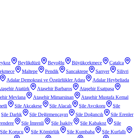
eykoz
Beylikdüzü
Beyoğlu
Büyükçekmece
Çatalca
ekmece
Maltepe
Pendik
Sancaktepe
Sarıyer
Silivri
Adalar Demokrasi ve Özgürlükler Adası
Adalar Heybeliada
taşehir Atatürk
Ataşehir Barbaros
Ataşehir Esatpaşa
ehir Mevlana
Ataşehir Mimarsinan
Ataşehir Mustafa Kemal
etli
Şile Akçakese
Şile Alacalı
Şile Avcıkoru
Şile
Şile Darlık
Şile Değirmençayırı
Şile Doğancılı
Şile Erenler
rendere
Şile İmrenli
Şile İsaköy
Şile Kabakoz
Şile
Şile Korucu
Şile Kömürlük
Şile Kumbaba
Şile Kurfallı