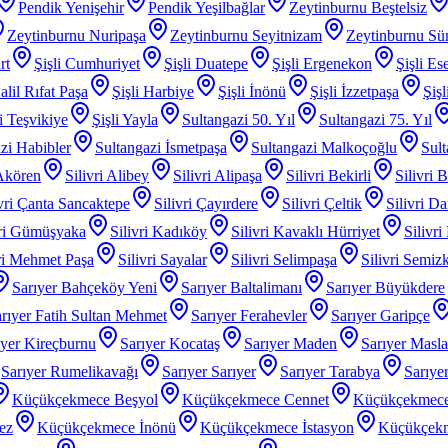
Pendik Yenişehir
Pendik Yeşilbağlar
Zeytinburnu Beştelsiz
Zeytinburnu Nuripaşa
Zeytinburnu Seyitnizam
Zeytinburnu Sü
rt
Şişli Cumhuriyet
Şişli Duatepe
Şişli Ergenekon
Şişli Es
alil Rıfat Paşa
Şişli Harbiye
Şişli İnönü
Şişli İzzetpaşa
Şiş
li Teşvikiye
Şişli Yayla
Sultangazi 50. Yıl
Sultangazi 75. Yıl
zi Habibler
Sultangazi İsmetpaşa
Sultangazi Malkoçoğlu
Sult
 Akören
Silivri Alibey
Silivri Alipaşa
Silivri Bekirli
Silivri 
ivri Çanta Sancaktepe
Silivri Çayırdere
Silivri Çeltik
Silivri D
vri Gümüşyaka
Silivri Kadıköy
Silivri Kavaklı Hürriyet
Silivri
iri Mehmet Paşa
Silivri Sayalar
Silivri Selimpaşa
Silivri Semiz
Sarıyer Bahçeköy Yeni
Sarıyer Baltalimanı
Sarıyer Büyükdere
rıyer Fatih Sultan Mehmet
Sarıyer Ferahevler
Sarıyer Garipçe
ıyer Kireçburnu
Sarıyer Kocataş
Sarıyer Maden
Sarıyer Masl
Sarıyer Rumelikavağı
Sarıyer Sarıyer
Sarıyer Tarabya
Sarıye
Küçükçekmece Beşyol
Küçükçekmece Cennet
Küçükçekmece
ez
Küçükçekmece İnönü
Küçükçekmece İstasyon
Küçükçek