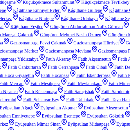
tlüçeşme
Küçükçekmece Sultanmurat
Küçükçekmece Tevfikbey
tepe
Kâğıthane Emniyet Evleri
Kâğıthane Gültepe
Kâğıthane 
Merkez
Kâğıthane Nurtepe
Kâğıthane Ortabayır
Kâğıthane Se
al
Kâğıthane Yeşilce
Güngören Abdurrahman Nafiz Gürman
 Mareşal Çakmak
Güngören Mehmet Nesih Özmen
Güngören 
şa
Gaziosmanpaşa Fevzi Çakmak
Gaziosmanpaşa Hürriyet
Ga
ziosmanpaşa Merkez
Gaziosmanpaşa Mevlana
Gaziosmanpaşa P
manpaşa Yıldıztabya
Fatih Aksaray
Fatih Akşemsettin
Fatih 
k
Fatih Cankurtaran
Fatih Cerrahpaşa
Fatih Cibali
Fatih De
ih Hoca Gıyasettin
Fatih Hocapaşa
Fatih İskenderpaşa
Fatih 
Fatih Mercan
Fatih Mesihpaşa
Fatih Mevlanakapı
Fatih Mimar
ih Nişanca
Fatih Rüstempaşa
Fatih Saraçishak
Fatih Sarıdemir
Şehremini
Fatih Şehsuvar Bey
Fatih Tahtakale
Fatih Taya Hat
Eyüpsultan Ağaçlı
Eyüpsultan Akpınar
Eyüpsultan Akşemsettin
sultan Emniyettepe
Eyüpsultan Esentepe
Eyüpsultan Göktürk
rkez
Eyüpsultan Mimar Sinan
Eyüpsultan Mithatpaşa
Eyüpsu