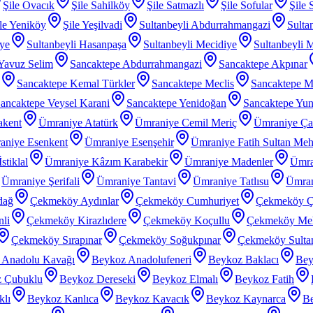
Şile Ovacık
Şile Sahilköy
Şile Satmazlı
Şile Sofular
Şile 
le Yeniköy
Şile Yeşilvadi
Sultanbeyli Abdurrahmangazi
Sulta
iye
Sultanbeyli Hasanpaşa
Sultanbeyli Mecidiye
Sultanbeyli 
 Yavuz Selim
Sancaktepe Abdurrahmangazi
Sancaktepe Akpınar
Sancaktepe Kemal Türkler
Sancaktepe Meclis
Sancaktepe M
ancaktepe Veysel Karani
Sancaktepe Yenidoğan
Sancaktepe Yu
akent
Ümraniye Atatürk
Ümraniye Cemil Meriç
Ümraniye Ç
aniye Esenkent
Ümraniye Esenşehir
Ümraniye Fatih Sultan Me
stiklal
Ümraniye Kâzım Karabekir
Ümraniye Madenler
Ümra
Ümraniye Şerifali
Ümraniye Tantavi
Ümraniye Tatlısu
Ümran
dağ
Çekmeköy Aydınlar
Çekmeköy Cumhuriyet
Çekmeköy Ç
li
Çekmeköy Kirazlıdere
Çekmeköy Koçullu
Çekmeköy Meh
Çekmeköy Sırapınar
Çekmeköy Soğukpınar
Çekmeköy Sultanç
 Anadolu Kavağı
Beykoz Anadolufeneri
Beykoz Baklacı
Bey
 Çubuklu
Beykoz Dereseki
Beykoz Elmalı
Beykoz Fatih
klı
Beykoz Kanlıca
Beykoz Kavacık
Beykoz Kaynarca
Be