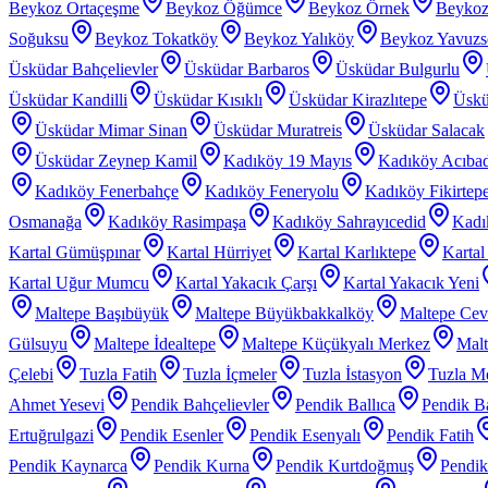
Beykoz Ortaçeşme
Beykoz Öğümce
Beykoz Örnek
Beykoz
Soğuksu
Beykoz Tokatköy
Beykoz Yalıköy
Beykoz Yavuzs
Üsküdar Bahçelievler
Üsküdar Barbaros
Üsküdar Bulgurlu
Üsküdar Kandilli
Üsküdar Kısıklı
Üsküdar Kirazlıtepe
Üskü
Üsküdar Mimar Sinan
Üsküdar Muratreis
Üsküdar Salacak
Üsküdar Zeynep Kamil
Kadıköy 19 Mayıs
Kadıköy Acıba
Kadıköy Fenerbahçe
Kadıköy Feneryolu
Kadıköy Fikirtep
Osmanağa
Kadıköy Rasimpaşa
Kadıköy Sahrayıcedid
Kadı
Kartal Gümüşpınar
Kartal Hürriyet
Kartal Karlıktepe
Karta
Kartal Uğur Mumcu
Kartal Yakacık Çarşı
Kartal Yakacık Yeni
Maltepe Başıbüyük
Maltepe Büyükbakkalköy
Maltepe Cevi
Gülsuyu
Maltepe İdealtepe
Maltepe Küçükyalı Merkez
Malt
Çelebi
Tuzla Fatih
Tuzla İçmeler
Tuzla İstasyon
Tuzla Me
Ahmet Yesevi
Pendik Bahçelievler
Pendik Ballıca
Pendik Ba
Ertuğrulgazi
Pendik Esenler
Pendik Esenyalı
Pendik Fatih
Pendik Kaynarca
Pendik Kurna
Pendik Kurtdoğmuş
Pendik