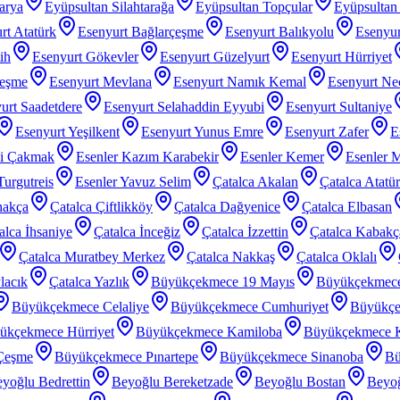
arya
Eyüpsultan Silahtarağa
Eyüpsultan Topçular
Eyüpsultan 
rt Atatürk
Esenyurt Bağlarçeşme
Esenyurt Balıkyolu
Esenyur
ih
Esenyurt Gökevler
Esenyurt Güzelyurt
Esenyurt Hürriyet
çeşme
Esenyurt Mevlana
Esenyurt Namık Kemal
Esenyurt Nec
urt Saadetdere
Esenyurt Selahaddin Eyyubi
Esenyurt Sultaniye
Esenyurt Yeşilkent
Esenyurt Yunus Emre
Esenyurt Zafer
E
zi Çakmak
Esenler Kazım Karabekir
Esenler Kemer
Esenler 
Turgutreis
Esenler Yavuz Selim
Çatalca Akalan
Çatalca Atatü
nakça
Çatalca Çiftlikköy
Çatalca Dağyenice
Çatalca Elbasan
alca İhsaniye
Çatalca İnceğiz
Çatalca İzzettin
Çatalca Kabakç
Çatalca Muratbey Merkez
Çatalca Nakkaş
Çatalca Oklalı
lacık
Çatalca Yazlık
Büyükçekmece 19 Mayıs
Büyükçekmec
Büyükçekmece Celaliye
Büyükçekmece Cumhuriyet
Büyükçe
ükçekmece Hürriyet
Büyükçekmece Kamiloba
Büyükçekmece K
Çeşme
Büyükçekmece Pınartepe
Büyükçekmece Sinanoba
Bü
yoğlu Bedrettin
Beyoğlu Bereketzade
Beyoğlu Bostan
Beyoğ