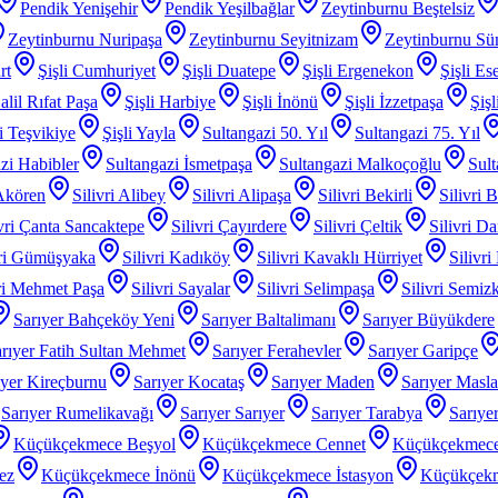
Pendik Yenişehir
Pendik Yeşilbağlar
Zeytinburnu Beştelsiz
Zeytinburnu Nuripaşa
Zeytinburnu Seyitnizam
Zeytinburnu Sü
rt
Şişli Cumhuriyet
Şişli Duatepe
Şişli Ergenekon
Şişli Es
alil Rıfat Paşa
Şişli Harbiye
Şişli İnönü
Şişli İzzetpaşa
Şiş
li Teşvikiye
Şişli Yayla
Sultangazi 50. Yıl
Sultangazi 75. Yıl
zi Habibler
Sultangazi İsmetpaşa
Sultangazi Malkoçoğlu
Sult
 Akören
Silivri Alibey
Silivri Alipaşa
Silivri Bekirli
Silivri 
ivri Çanta Sancaktepe
Silivri Çayırdere
Silivri Çeltik
Silivri D
vri Gümüşyaka
Silivri Kadıköy
Silivri Kavaklı Hürriyet
Silivri
iri Mehmet Paşa
Silivri Sayalar
Silivri Selimpaşa
Silivri Semiz
Sarıyer Bahçeköy Yeni
Sarıyer Baltalimanı
Sarıyer Büyükdere
rıyer Fatih Sultan Mehmet
Sarıyer Ferahevler
Sarıyer Garipçe
ıyer Kireçburnu
Sarıyer Kocataş
Sarıyer Maden
Sarıyer Masl
Sarıyer Rumelikavağı
Sarıyer Sarıyer
Sarıyer Tarabya
Sarıye
Küçükçekmece Beşyol
Küçükçekmece Cennet
Küçükçekmece
ez
Küçükçekmece İnönü
Küçükçekmece İstasyon
Küçükçek