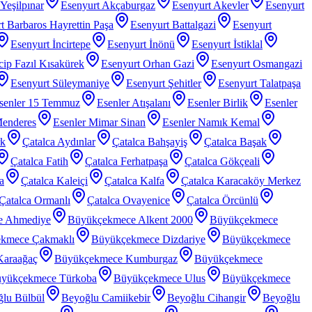
Yeşilpınar
Esenyurt Akçaburgaz
Esenyurt Akevler
Esenyurt
t Barbaros Hayrettin Paşa
Esenyurt Battalgazi
Esenyurt
Esenyurt İncirtepe
Esenyurt İnönü
Esenyurt İstiklal
ip Fazıl Kısakürek
Esenyurt Orhan Gazi
Esenyurt Osmangazi
Esenyurt Süleymaniye
Esenyurt Şehitler
Esenyurt Talatpaşa
senler 15 Temmuz
Esenler Atışalanı
Esenler Birlik
Esenler
Menderes
Esenler Mimar Sinan
Esenler Namık Kemal
rk
Çatalca Aydınlar
Çatalca Bahşayiş
Çatalca Başak
Çatalca Fatih
Çatalca Ferhatpaşa
Çatalca Gökçeali
a
Çatalca Kaleiçi
Çatalca Kalfa
Çatalca Karacaköy Merkez
Çatalca Ormanlı
Çatalca Ovayenice
Çatalca Örcünlü
e Ahmediye
Büyükçekmece Alkent 2000
Büyükçekmece
kmece Çakmaklı
Büyükçekmece Dizdariye
Büyükçekmece
araağaç
Büyükçekmece Kumburgaz
Büyükçekmece
yükçekmece Türkoba
Büyükçekmece Ulus
Büyükçekmece
lu Bülbül
Beyoğlu Camiikebir
Beyoğlu Cihangir
Beyoğlu