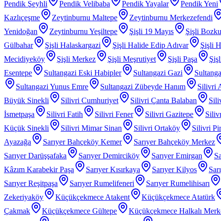
Pendik Şeyhli
Pendik Velibaba
Pendik Yayalar
Pendik Yeni
Kazlıçeşme
Zeytinburnu Maltepe
Zeytinburnu Merkezefendi
Yenidoğan
Zeytinburnu Yeşiltepe
Şişli 19 Mayıs
Şişli Bozku
Gülbahar
Şişli Halaskargazi
Şişli Halide Edip Adıvar
Şişli H
Mecidiyeköy
Şişli Merkez
Şişli Meşrutiyet
Şişli Paşa
Şiş
Esentepe
Sultangazi Eski Habipler
Sultangazi Gazi
Sultanga
Sultangazi Yunus Emre
Sultangazi Zübeyde Hanım
Silivri
Büyük Sinekli
Silivri Cumhuriyet
Silivri Çanta Balaban
Sil
İsmetpaşa
Silivri Fatih
Silivri Fener
Silivri Gazitepe
Sili
Küçük Sinekli
Silivri Mimar Sinan
Silivri Ortaköy
Silivri P
Ayazağa
Sarıyer Bahçeköy Kemer
Sarıyer Bahçeköy Merkez
Sarıyer Darüşşafaka
Sarıyer Demirciköy
Sarıyer Emirgan
Sa
Kâzım Karabekir Paşa
Sarıyer Kısırkaya
Sarıyer Kilyos
Sar
Sarıyer Reşitpaşa
Sarıyer Rumelifeneri
Sarıyer Rumelihisarı
Zekeriyaköy
Küçükçekmece Atakent
Küçükçekmece Atatürk
Çakmak
Küçükçekmece Gültepe
Küçükçekmece Halkalı Merk