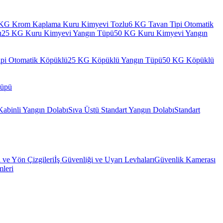
KG Krom Kaplama Kuru Kimyevi Tozlu
6 KG Tavan Tipi Otomatik
u
25 KG Kuru Kimyevi Yangın Tüpü
50 KG Kuru Kimyevi Yangın
pi Otomatik Köpüklü
25 KG Köpüklü Yangın Tüpü
50 KG Köpüklü
Tüpü
Kabinli Yangın Dolabı
Sıva Üstü Standart Yangın Dolabı
Standart
l ve Yön Çizgileri
İş Güvenliği ve Uyarı Levhaları
Güvenlik Kamerası
mleri