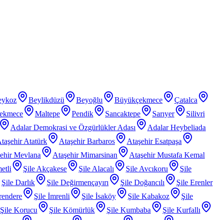
eykoz
Beylikdüzü
Beyoğlu
Büyükçekmece
Çatalca
ekmece
Maltepe
Pendik
Sancaktepe
Sarıyer
Silivri
Adalar Demokrasi ve Özgürlükler Adası
Adalar Heybeliada
taşehir Atatürk
Ataşehir Barbaros
Ataşehir Esatpaşa
ehir Mevlana
Ataşehir Mimarsinan
Ataşehir Mustafa Kemal
etli
Şile Akçakese
Şile Alacalı
Şile Avcıkoru
Şile
Şile Darlık
Şile Değirmençayırı
Şile Doğancılı
Şile Erenler
rendere
Şile İmrenli
Şile İsaköy
Şile Kabakoz
Şile
Şile Korucu
Şile Kömürlük
Şile Kumbaba
Şile Kurfallı