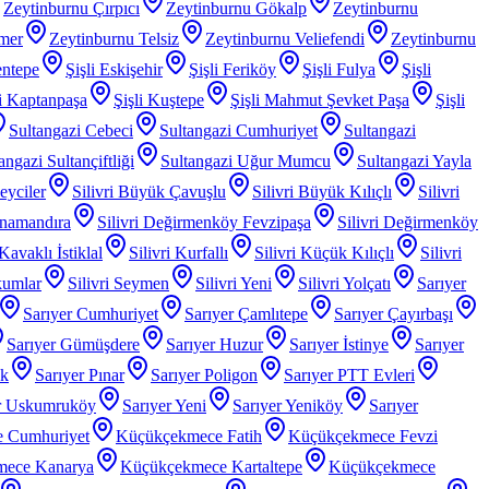
Zeytinburnu Çırpıcı
Zeytinburnu Gökalp
Zeytinburnu
mer
Zeytinburnu Telsiz
Zeytinburnu Veliefendi
Zeytinburnu
entepe
Şişli Eskişehir
Şişli Feriköy
Şişli Fulya
Şişli
li Kaptanpaşa
Şişli Kuştepe
Şişli Mahmut Şevket Paşa
Şişli
Sultangazi Cebeci
Sultangazi Cumhuriyet
Sultangazi
angazi Sultançiftliği
Sultangazi Uğur Mumcu
Sultangazi Yayla
Beyciler
Silivri Büyük Çavuşlu
Silivri Büyük Kılıçlı
Silivri
anamandıra
Silivri Değirmenköy Fevzipaşa
Silivri Değirmenköy
 Kavaklı İstiklal
Silivri Kurfallı
Silivri Küçük Kılıçlı
Silivri
kumlar
Silivri Seymen
Silivri Yeni
Silivri Yolçatı
Sarıyer
Sarıyer Cumhuriyet
Sarıyer Çamlıtepe
Sarıyer Çayırbaşı
Sarıyer Gümüşdere
Sarıyer Huzur
Sarıyer İstinye
Sarıyer
ak
Sarıyer Pınar
Sarıyer Poligon
Sarıyer PTT Evleri
r Uskumruköy
Sarıyer Yeni
Sarıyer Yeniköy
Sarıyer
 Cumhuriyet
Küçükçekmece Fatih
Küçükçekmece Fevzi
mece Kanarya
Küçükçekmece Kartaltepe
Küçükçekmece