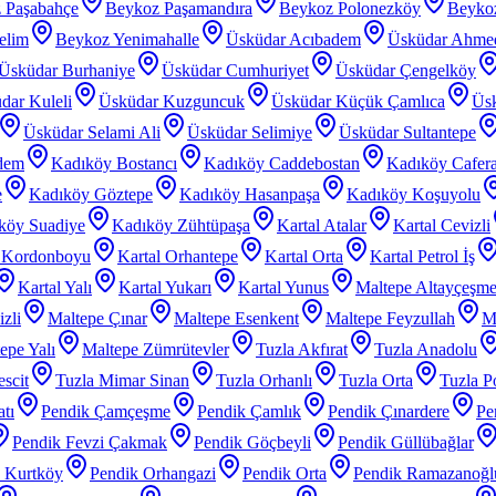
 Paşabahçe
Beykoz Paşamandıra
Beykoz Polonezköy
Beyko
elim
Beykoz Yenimahalle
Üsküdar Acıbadem
Üsküdar Ahme
Üsküdar Burhaniye
Üsküdar Cumhuriyet
Üsküdar Çengelköy
dar Kuleli
Üsküdar Kuzguncuk
Üsküdar Küçük Çamlıca
Üs
Üsküdar Selami Ali
Üsküdar Selimiye
Üsküdar Sultantepe
dem
Kadıköy Bostancı
Kadıköy Caddebostan
Kadıköy Cafer
e
Kadıköy Göztepe
Kadıköy Hasanpaşa
Kadıköy Koşuyolu
köy Suadiye
Kadıköy Zühtüpaşa
Kartal Atalar
Kartal Cevizli
l Kordonboyu
Kartal Orhantepe
Kartal Orta
Kartal Petrol İş
Kartal Yalı
Kartal Yukarı
Kartal Yunus
Maltepe Altayçeşm
zli
Maltepe Çınar
Maltepe Esenkent
Maltepe Feyzullah
Ma
epe Yalı
Maltepe Zümrütevler
Tuzla Akfırat
Tuzla Anadolu
scit
Tuzla Mimar Sinan
Tuzla Orhanlı
Tuzla Orta
Tuzla P
tı
Pendik Çamçeşme
Pendik Çamlık
Pendik Çınardere
Pe
Pendik Fevzi Çakmak
Pendik Göçbeyli
Pendik Güllübağlar
 Kurtköy
Pendik Orhangazi
Pendik Orta
Pendik Ramazanoğl