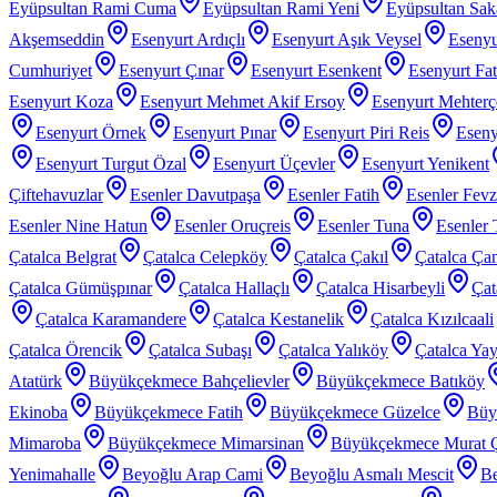
Eyüpsultan Rami Cuma
Eyüpsultan Rami Yeni
Eyüpsultan Sak
Akşemseddin
Esenyurt Ardıçlı
Esenyurt Aşık Veysel
Esenyu
Cumhuriyet
Esenyurt Çınar
Esenyurt Esenkent
Esenyurt Fat
Esenyurt Koza
Esenyurt Mehmet Akif Ersoy
Esenyurt Mehter
Esenyurt Örnek
Esenyurt Pınar
Esenyurt Piri Reis
Eseny
Esenyurt Turgut Özal
Esenyurt Üçevler
Esenyurt Yenikent
Çiftehavuzlar
Esenler Davutpaşa
Esenler Fatih
Esenler Fev
Esenler Nine Hatun
Esenler Oruçreis
Esenler Tuna
Esenler 
Çatalca Belgrat
Çatalca Celepköy
Çatalca Çakıl
Çatalca Ça
Çatalca Gümüşpınar
Çatalca Hallaçlı
Çatalca Hisarbeyli
Çat
Çatalca Karamandere
Çatalca Kestanelik
Çatalca Kızılcaali
Çatalca Örencik
Çatalca Subaşı
Çatalca Yalıköy
Çatalca Yay
Atatürk
Büyükçekmece Bahçelievler
Büyükçekmece Batıköy
Ekinoba
Büyükçekmece Fatih
Büyükçekmece Güzelce
Büy
Mimaroba
Büyükçekmece Mimarsinan
Büyükçekmece Murat 
Yenimahalle
Beyoğlu Arap Cami
Beyoğlu Asmalı Mescit
Be