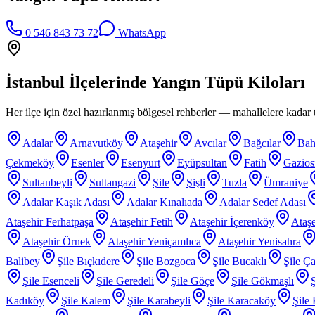
0 546 843 73 72
WhatsApp
İstanbul İlçelerinde
Yangın Tüpü Kiloları
Her ilçe için özel hazırlanmış bölgesel rehberler — mahallelere kadar ü
Adalar
Arnavutköy
Ataşehir
Avcılar
Bağcılar
Bah
Çekmeköy
Esenler
Esenyurt
Eyüpsultan
Fatih
Gazio
Sultanbeyli
Sultangazi
Şile
Şişli
Tuzla
Ümraniye
Adalar Kaşık Adası
Adalar Kınalıada
Adalar Sedef Adası
Ataşehir Ferhatpaşa
Ataşehir Fetih
Ataşehir İçerenköy
Ataşe
Ataşehir Örnek
Ataşehir Yeniçamlıca
Ataşehir Yenisahra
Balibey
Şile Bıçkıdere
Şile Bozgoca
Şile Bucaklı
Şile Ça
Şile Esenceli
Şile Geredeli
Şile Göçe
Şile Gökmaşlı
Kadıköy
Şile Kalem
Şile Karabeyli
Şile Karacaköy
Şile