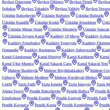
Beykoz Ortaçeşme
Beykoz Öğümce
Beykoz Örnek
Beykoz
Soğuksu
Beykoz Tokatköy
Beykoz Yalıköy
Beykoz Yavuzs
Üsküdar Bahçelievler
Üsküdar Barbaros
Üsküdar Bulgurlu
Üsküdar Kandilli
Üsküdar Kısıklı
Üsküdar Kirazlıtepe
Üskü
Üsküdar Mimar Sinan
Üsküdar Muratreis
Üsküdar Salacak
Üsküdar Zeynep Kamil
Kadıköy 19 Mayıs
Kadıköy Acıba
Kadıköy Fenerbahçe
Kadıköy Feneryolu
Kadıköy Fikirtep
Osmanağa
Kadıköy Rasimpaşa
Kadıköy Sahrayıcedid
Kadı
Kartal Gümüşpınar
Kartal Hürriyet
Kartal Karlıktepe
Karta
Kartal Uğur Mumcu
Kartal Yakacık Çarşı
Kartal Yakacık Yeni
Maltepe Başıbüyük
Maltepe Büyükbakkalköy
Maltepe Cevi
Gülsuyu
Maltepe İdealtepe
Maltepe Küçükyalı Merkez
Malt
Çelebi
Tuzla Fatih
Tuzla İçmeler
Tuzla İstasyon
Tuzla Me
Ahmet Yesevi
Pendik Bahçelievler
Pendik Ballıca
Pendik Ba
Ertuğrulgazi
Pendik Esenler
Pendik Esenyalı
Pendik Fatih
Pendik Kaynarca
Pendik Kurna
Pendik Kurtdoğmuş
Pendik