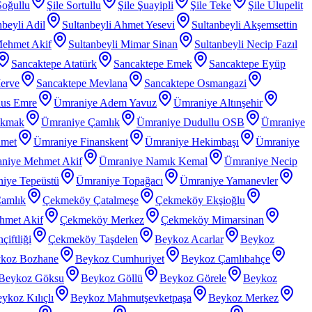
Soğullu
Şile Sortullu
Şile Şuayipli
Şile Teke
Şile Ulupelit
nbeyli Adil
Sultanbeyli Ahmet Yesevi
Sultanbeyli Akşemsettin
Mehmet Akif
Sultanbeyli Mimar Sinan
Sultanbeyli Necip Fazıl
Sancaktepe Atatürk
Sancaktepe Emek
Sancaktepe Eyüp
erve
Sancaktepe Mevlana
Sancaktepe Osmangazi
nus Emre
Ümraniye Adem Yavuz
Ümraniye Altınşehir
akmak
Ümraniye Çamlık
Ümraniye Dudullu OSB
Ümraniye
hmet
Ümraniye Finanskent
Ümraniye Hekimbaşı
Ümraniye
niye Mehmet Akif
Ümraniye Namık Kemal
Ümraniye Necip
iye Tepeüstü
Ümraniye Topağacı
Ümraniye Yamanevler
amlık
Çekmeköy Çatalmeşe
Çekmeköy Ekşioğlu
met Akif
Çekmeköy Merkez
Çekmeköy Mimarsinan
iftliği
Çekmeköy Taşdelen
Beykoz Acarlar
Beykoz
koz Bozhane
Beykoz Cumhuriyet
Beykoz Çamlıbahçe
Beykoz Göksu
Beykoz Göllü
Beykoz Görele
Beykoz
ykoz Kılıçlı
Beykoz Mahmutşevketpaşa
Beykoz Merkez