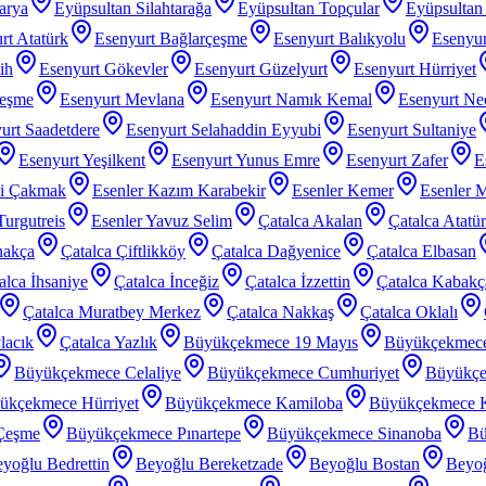
arya
Eyüpsultan Silahtarağa
Eyüpsultan Topçular
Eyüpsultan 
rt Atatürk
Esenyurt Bağlarçeşme
Esenyurt Balıkyolu
Esenyur
ih
Esenyurt Gökevler
Esenyurt Güzelyurt
Esenyurt Hürriyet
çeşme
Esenyurt Mevlana
Esenyurt Namık Kemal
Esenyurt Nec
urt Saadetdere
Esenyurt Selahaddin Eyyubi
Esenyurt Sultaniye
Esenyurt Yeşilkent
Esenyurt Yunus Emre
Esenyurt Zafer
E
zi Çakmak
Esenler Kazım Karabekir
Esenler Kemer
Esenler 
Turgutreis
Esenler Yavuz Selim
Çatalca Akalan
Çatalca Atatü
nakça
Çatalca Çiftlikköy
Çatalca Dağyenice
Çatalca Elbasan
alca İhsaniye
Çatalca İnceğiz
Çatalca İzzettin
Çatalca Kabakç
Çatalca Muratbey Merkez
Çatalca Nakkaş
Çatalca Oklalı
lacık
Çatalca Yazlık
Büyükçekmece 19 Mayıs
Büyükçekmec
Büyükçekmece Celaliye
Büyükçekmece Cumhuriyet
Büyükçe
ükçekmece Hürriyet
Büyükçekmece Kamiloba
Büyükçekmece K
Çeşme
Büyükçekmece Pınartepe
Büyükçekmece Sinanoba
Bü
yoğlu Bedrettin
Beyoğlu Bereketzade
Beyoğlu Bostan
Beyoğ