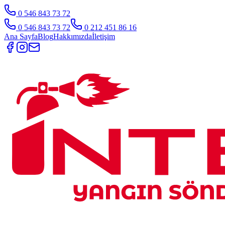
0 546 843 73 72
0 546 843 73 72
0 212 451 86 16
Ana Sayfa
Blog
Hakkımızda
İletişim