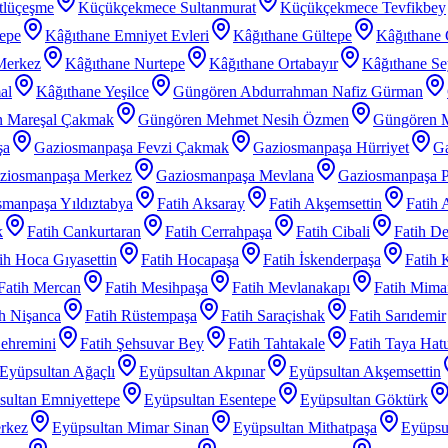
tlüçeşme
Küçükçekmece Sultanmurat
Küçükçekmece Tevfikbey
tepe
Kâğıthane Emniyet Evleri
Kâğıthane Gültepe
Kâğıthane 
Merkez
Kâğıthane Nurtepe
Kâğıthane Ortabayır
Kâğıthane Se
al
Kâğıthane Yeşilce
Güngören Abdurrahman Nafiz Gürman
 Mareşal Çakmak
Güngören Mehmet Nesih Özmen
Güngören 
şa
Gaziosmanpaşa Fevzi Çakmak
Gaziosmanpaşa Hürriyet
Ga
ziosmanpaşa Merkez
Gaziosmanpaşa Mevlana
Gaziosmanpaşa P
manpaşa Yıldıztabya
Fatih Aksaray
Fatih Akşemsettin
Fatih 
k
Fatih Cankurtaran
Fatih Cerrahpaşa
Fatih Cibali
Fatih De
ih Hoca Gıyasettin
Fatih Hocapaşa
Fatih İskenderpaşa
Fatih 
Fatih Mercan
Fatih Mesihpaşa
Fatih Mevlanakapı
Fatih Mimar
ih Nişanca
Fatih Rüstempaşa
Fatih Saraçishak
Fatih Sarıdemir
Şehremini
Fatih Şehsuvar Bey
Fatih Tahtakale
Fatih Taya Hat
Eyüpsultan Ağaçlı
Eyüpsultan Akpınar
Eyüpsultan Akşemsettin
sultan Emniyettepe
Eyüpsultan Esentepe
Eyüpsultan Göktürk
rkez
Eyüpsultan Mimar Sinan
Eyüpsultan Mithatpaşa
Eyüpsu