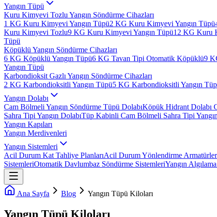
Yangın Tüpü
Kuru Kimyevi Tozlu Yangın Söndürme Cihazları
1 KG Kuru Kimyevi Yangın Tüpü
2 KG Kuru Kimyevi Yangın Tüpü
Kuru Kimyevi Tozlu
9 KG Kuru Kimyevi Yangın Tüpü
12 KG Kuru 
Tüpü
Köpüklü Yangın Söndürme Cihazları
6 KG Köpüklü Yangın Tüpü
6 KG Tavan Tipi Otomatik Köpüklü
9 K
Yangın Tüpü
Karbondioksit Gazlı Yangın Söndürme Cihazları
2 KG Karbondioksitli Yangın Tüpü
5 KG Karbondioksitli Yangın Tü
Yangın Dolabı
Cam Bölmeli Yangın Söndürme Tüpü Dolabı
Köpük Hidrant Dolabı 
Sahra Tipi Yangın Dolabı
Tüp Kabinli Cam Bölmeli Sahra Tipi Yangı
Yangın Kapıları
Yangın Merdivenleri
Yangın Sistemleri
Acil Durum Kat Tahliye Planları
Acil Durum Yönlendirme Armatürler
Sistemleri
Otomatik Davlumbaz Söndürme Sistemleri
Yangın Algılama 
Ana Sayfa
Blog
Yangın Tüpü Kiloları
Yangın Tüpü Kiloları