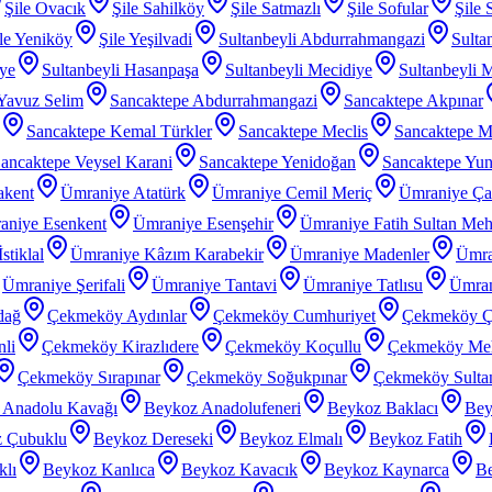
Şile Ovacık
Şile Sahilköy
Şile Satmazlı
Şile Sofular
Şile 
le Yeniköy
Şile Yeşilvadi
Sultanbeyli Abdurrahmangazi
Sulta
iye
Sultanbeyli Hasanpaşa
Sultanbeyli Mecidiye
Sultanbeyli 
 Yavuz Selim
Sancaktepe Abdurrahmangazi
Sancaktepe Akpınar
Sancaktepe Kemal Türkler
Sancaktepe Meclis
Sancaktepe M
ancaktepe Veysel Karani
Sancaktepe Yenidoğan
Sancaktepe Yu
akent
Ümraniye Atatürk
Ümraniye Cemil Meriç
Ümraniye Ç
aniye Esenkent
Ümraniye Esenşehir
Ümraniye Fatih Sultan Me
stiklal
Ümraniye Kâzım Karabekir
Ümraniye Madenler
Ümra
Ümraniye Şerifali
Ümraniye Tantavi
Ümraniye Tatlısu
Ümran
dağ
Çekmeköy Aydınlar
Çekmeköy Cumhuriyet
Çekmeköy Ç
li
Çekmeköy Kirazlıdere
Çekmeköy Koçullu
Çekmeköy Meh
Çekmeköy Sırapınar
Çekmeköy Soğukpınar
Çekmeköy Sultanç
 Anadolu Kavağı
Beykoz Anadolufeneri
Beykoz Baklacı
Bey
 Çubuklu
Beykoz Dereseki
Beykoz Elmalı
Beykoz Fatih
klı
Beykoz Kanlıca
Beykoz Kavacık
Beykoz Kaynarca
Be