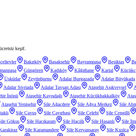
cretsiz keşif.
çelievler
Bakırköy
Başakşehir
Bayrampaşa
Beşiktaş
B
smanpaşa
Güngören
Kadıköy
Kâğıthane
Kartal
Küçükç
Üsküdar
Zeytinburnu
Adalar Burgazada
Adalar Büyükada
Adalar Sivriada
Adalar Tavşan Adası
Ataşehir Aşıkveysel
A
hir İnönü
Ataşehir Kayışdağı
Ataşehir Küçükbakkalköy
Ataş
Ataşehir Yenişehir
Şile Ağaçdere
Şile Ağva Merkez
Şile Ahm
taklı
Şile Çavuş
Şile Çayırbaşı
Şile Çelebi
Şile Çengilli
Şile Göksu
Şile Hacıkasım
Şile Hacıllı
Şile Hasanlı
Şile İm
 Karakiraz
Şile Karamandere
Şile Kervansaray
Şile Kızılca