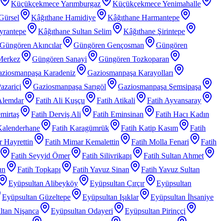
Küçükçekmece Yarımburgaz
Küçükçekmece Yenimahalle
Gürsel
Kâğıthane Hamidiye
Kâğıthane Harmantepe
yrantepe
Kâğıthane Sultan Selim
Kâğıthane Şirintepe
Güngören Akıncılar
Güngören Gençosman
Güngören
Merkez
Güngören Sanayi
Güngören Tozkoparan
ziosmanpaşa Karadeniz
Gaziosmanpaşa Karayolları
azariçi
Gaziosmanpaşa Sarıgöl
Gaziosmanpaşa Şemsipaşa
Alemdar
Fatih Ali Kuşçu
Fatih Atikali
Fatih Ayvansaray
mirtaş
Fatih Derviş Ali
Fatih Eminsinan
Fatih Hacı Kadın
Kalenderhane
Fatih Karagümrük
Fatih Katip Kasım
Fatih
 Hayrettin
Fatih Mimar Kemalettin
Fatih Molla Fenari
Fatih
Fatih Seyyid Ömer
Fatih Silivrikapı
Fatih Sultan Ahmet
un
Fatih Topkapı
Fatih Yavuz Sinan
Fatih Yavuz Sultan
Eyüpsultan Alibeyköy
Eyüpsultan Çırçır
Eyüpsultan
Eyüpsultan Güzeltepe
Eyüpsultan Işıklar
Eyüpsultan İhsaniye
ltan Nişanca
Eyüpsultan Odayeri
Eyüpsultan Pirinççi