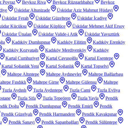
z Poyraz
Beykoz Riva
Beykoz Rüzgarlıbahçe
Beykoz
diye
Üsküdar Altunizade
Üsküdar Aziz Mahmut Hüdayi
Üsküdar Ferah
Üsküdar Güzeltepe
Üsküdar İcadiye
küdar Küçüksu
Üsküdar Küplüce
Üsküdar Mehmet Akif Ersoy
Üsküdar Ünalan
Üsküdar Valide-i Atik
Üsküdar Yavuztürk
ağa
Kadıköy Dumlupınar
Kadıköy Eğitim
Kadıköy Erenköy
Kadıköy Kozyatağı
Kadıköy Merdivenköy
Kadıköy
Kartal Cumhuriyet
Kartal Çavuşoğlu
Kartal Esentepe
Kartal Soğanlık Yeni
Kartal Soğanlık
Kartal Topselvi
e
Maltepe Altıntepe
Maltepe Aydınevler
Maltepe Bağlarbaşı
ltepe Fındıklı
Maltepe Girne
Maltepe Gülensu
Maltepe
Tuzla Aydınlı
Tuzla Aydıntepe
Tuzla Cami
Tuzla Evliya
ostane
Tuzla Şifa
Tuzla Tepeören
Tuzla Yayla
Pendik
ndik Doğu
Pendik Dumlupınar
Pendik Emirli
Pendik
Pendik Güzelyalı
Pendik Harmandere
Pendik Kavakpınar
u
Pendik Sanayi
Pendik Sapanbağları
Pendik Sülüntepe