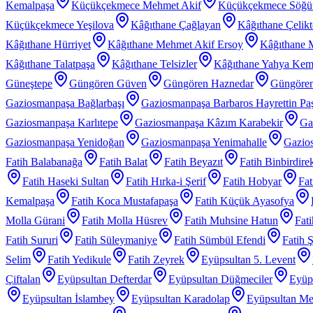
Kemalpaşa
Küçükçekmece Mehmet Akif
Küçükçekmece Söğü
Küçükçekmece Yeşilova
Kâğıthane Çağlayan
Kâğıthane Çelik
Kâğıthane Hürriyet
Kâğıthane Mehmet Akif Ersoy
Kâğıthane 
Kâğıthane Talatpaşa
Kâğıthane Telsizler
Kâğıthane Yahya Kem
Güneştepe
Güngören Güven
Güngören Haznedar
Güngören
Gaziosmanpaşa Bağlarbaşı
Gaziosmanpaşa Barbaros Hayrettin Pa
Gaziosmanpaşa Karlıtepe
Gaziosmanpaşa Kâzım Karabekir
Ga
Gaziosmanpaşa Yenidoğan
Gaziosmanpaşa Yenimahalle
Gazios
Fatih Balabanağa
Fatih Balat
Fatih Beyazıt
Fatih Binbirdire
Fatih Haseki Sultan
Fatih Hırka-i Şerif
Fatih Hobyar
Fat
Kemalpaşa
Fatih Koca Mustafapaşa
Fatih Küçük Ayasofya
Molla Gürani
Fatih Molla Hüsrev
Fatih Muhsine Hatun
Fat
Fatih Sururi
Fatih Süleymaniye
Fatih Sümbül Efendi
Fatih 
Selim
Fatih Yedikule
Fatih Zeyrek
Eyüpsultan 5. Levent
Çiftalan
Eyüpsultan Defterdar
Eyüpsultan Düğmeciler
Eyüp
Eyüpsultan İslambey
Eyüpsultan Karadolap
Eyüpsultan Me