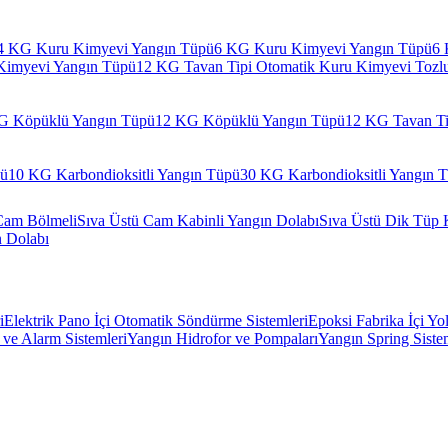
4 KG Kuru Kimyevi Yangın Tüpü
6 KG Kuru Kimyevi Yangın Tüpü
6 
Kimyevi Yangın Tüpü
12 KG Tavan Tipi Otomatik Kuru Kimyevi Tozl
G Köpüklü Yangın Tüpü
12 KG Köpüklü Yangın Tüpü
12 KG Tavan Ti
pü
10 KG Karbondioksitli Yangın Tüpü
30 KG Karbondioksitli Yangın 
Cam Bölmeli
Sıva Üstü Cam Kabinli Yangın Dolabı
Sıva Üstü Dik Tüp 
n Dolabı
i
Elektrik Pano İçi Otomatik Söndürme Sistemleri
Epoksi Fabrika İçi Yo
ve Alarm Sistemleri
Yangın Hidrofor ve Pompaları
Yangın Spring Siste