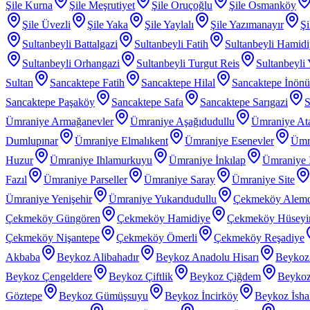
Şile Kurna
Şile Meşrutiyet
Şile Oruçoğlu
Şile Osmanköy
Şile Üvezli
Şile Yaka
Şile Yaylalı
Şile Yazımanayır
Şi
Sultanbeyli Battalgazi
Sultanbeyli Fatih
Sultanbeyli Hamid
Sultanbeyli Orhangazi
Sultanbeyli Turgut Reis
Sultanbeyli
Sultan
Sancaktepe Fatih
Sancaktepe Hilal
Sancaktepe İnönü
Sancaktepe Paşaköy
Sancaktepe Safa
Sancaktepe Sarıgazi
S
Ümraniye Armağanevler
Ümraniye Aşağıdudullu
Ümraniye At
Dumlupınar
Ümraniye Elmalıkent
Ümraniye Esenevler
Ümr
Huzur
Ümraniye Ihlamurkuyu
Ümraniye İnkılap
Ümraniye İ
Fazıl
Ümraniye Parseller
Ümraniye Saray
Ümraniye Site
Ümraniye Yenişehir
Ümraniye Yukarıdudullu
Çekmeköy Alem
Çekmeköy Güngören
Çekmeköy Hamidiye
Çekmeköy Hüseyin
Çekmeköy Nişantepe
Çekmeköy Ömerli
Çekmeköy Reşadiye
Akbaba
Beykoz Alibahadır
Beykoz Anadolu Hisarı
Beykoz
Beykoz Çengeldere
Beykoz Çiftlik
Beykoz Çiğdem
Beykoz
Göztepe
Beykoz Gümüşsuyu
Beykoz İncirköy
Beykoz İsha