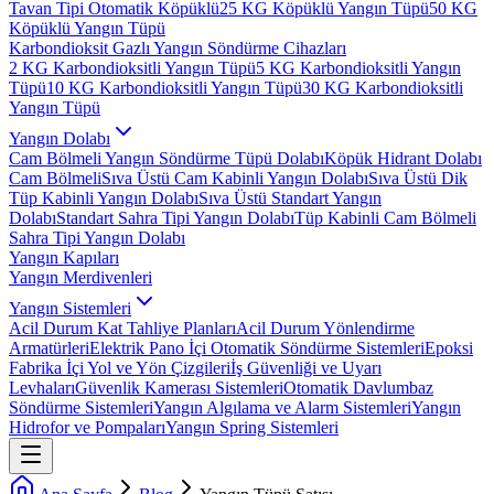
Tavan Tipi Otomatik Köpüklü
25 KG Köpüklü Yangın Tüpü
50 KG
Köpüklü Yangın Tüpü
Karbondioksit Gazlı Yangın Söndürme Cihazları
2 KG Karbondioksitli Yangın Tüpü
5 KG Karbondioksitli Yangın
Tüpü
10 KG Karbondioksitli Yangın Tüpü
30 KG Karbondioksitli
Yangın Tüpü
Yangın Dolabı
Cam Bölmeli Yangın Söndürme Tüpü Dolabı
Köpük Hidrant Dolabı
Cam Bölmeli
Sıva Üstü Cam Kabinli Yangın Dolabı
Sıva Üstü Dik
Tüp Kabinli Yangın Dolabı
Sıva Üstü Standart Yangın
Dolabı
Standart Sahra Tipi Yangın Dolabı
Tüp Kabinli Cam Bölmeli
Sahra Tipi Yangın Dolabı
Yangın Kapıları
Yangın Merdivenleri
Yangın Sistemleri
Acil Durum Kat Tahliye Planları
Acil Durum Yönlendirme
Armatürleri
Elektrik Pano İçi Otomatik Söndürme Sistemleri
Epoksi
Fabrika İçi Yol ve Yön Çizgileri
İş Güvenliği ve Uyarı
Levhaları
Güvenlik Kamerası Sistemleri
Otomatik Davlumbaz
Söndürme Sistemleri
Yangın Algılama ve Alarm Sistemleri
Yangın
Hidrofor ve Pompaları
Yangın Spring Sistemleri