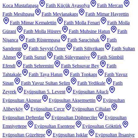
Koca Mustafapaşa
Fatih Küçük Ayasofya
Fatih Mercan
Fatih Mesihpaşa
Fatih Mevlanakapı
Fatih Mimar Hayrettin
Fatih Mimar Kemalettin
Fatih Molla Fenari
Fatih Molla
Gürani
Fatih Molla Hüsrev
Fatih Muhsine Hatun
Fatih
Nişanca
Fatih Rüstempaşa
Fatih Saraçishak
Fatih
Sarıdemir
Fatih Seyyid Ömer
Fatih Silivrikapı
Fatih Sultan
Ahmet
Fatih Sururi
Fatih Süleymaniye
Fatih Sümbül
Efendi
Fatih Şehremini
Fatih Şehsuvar Bey
Fatih
Tahtakale
Fatih Taya Hatun
Fatih Topkapı
Fatih Yavuz
Sinan
Fatih Yavuz Sultan Selim
Fatih Yedikule
Fatih
Zeyrek
Eyüpsultan 5. Levent
Eyüpsultan Ağaçlı
Eyüpsultan Akpınar
Eyüpsultan Akşemsettin
Eyüpsultan
Alibeyköy
Eyüpsultan Çırçır
Eyüpsultan Çiftalan
Eyüpsultan Defterdar
Eyüpsultan Düğmeciler
Eyüpsultan
Emniyettepe
Eyüpsultan Esentepe
Eyüpsultan Göktürk
Eyüpsultan Güzeltepe
Eyüpsultan Işıklar
Eyüpsultan İhsaniye