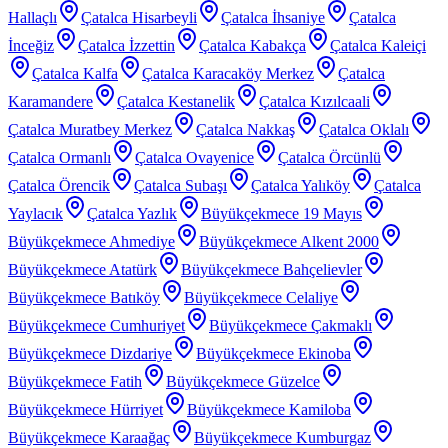
Hallaçlı
Çatalca Hisarbeyli
Çatalca İhsaniye
Çatalca
İnceğiz
Çatalca İzzettin
Çatalca Kabakça
Çatalca Kaleiçi
Çatalca Kalfa
Çatalca Karacaköy Merkez
Çatalca
Karamandere
Çatalca Kestanelik
Çatalca Kızılcaali
Çatalca Muratbey Merkez
Çatalca Nakkaş
Çatalca Oklalı
Çatalca Ormanlı
Çatalca Ovayenice
Çatalca Örcünlü
Çatalca Örencik
Çatalca Subaşı
Çatalca Yalıköy
Çatalca
Yaylacık
Çatalca Yazlık
Büyükçekmece 19 Mayıs
Büyükçekmece Ahmediye
Büyükçekmece Alkent 2000
Büyükçekmece Atatürk
Büyükçekmece Bahçelievler
Büyükçekmece Batıköy
Büyükçekmece Celaliye
Büyükçekmece Cumhuriyet
Büyükçekmece Çakmaklı
Büyükçekmece Dizdariye
Büyükçekmece Ekinoba
Büyükçekmece Fatih
Büyükçekmece Güzelce
Büyükçekmece Hürriyet
Büyükçekmece Kamiloba
Büyükçekmece Karaağaç
Büyükçekmece Kumburgaz