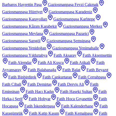
Barbaros Hayrettin Paşa
Gaziosmanpaşa Fevzi Çakmak
Gaziosmanpaşa Hürriyet
Gaziosmanpaşa Karadeniz
Gaziosmanpaşa Karayolları
Gaziosmanpaşa Karlıtepe
Gaziosmanpaşa Kâzım Karabekir
Gaziosmanpaşa Merkez
Gaziosmanpaşa Mevlana
Gaziosmanpaşa Pazariçi
Gaziosmanpaşa Sarıgöl
Gaziosmanpaşa Şemsipaşa
Gaziosmanpaşa Yenidoğan
Gaziosmanpaşa Yenimahalle
Gaziosmanpaşa Yıldıztabya
Fatih Aksaray
Fatih Akşemsettin
Fatih Alemdar
Fatih Ali Kuşçu
Fatih Atikali
Fatih
Ayvansaray
Fatih Balabanağa
Fatih Balat
Fatih Beyazıt
Fatih Binbirdirek
Fatih Cankurtaran
Fatih Cerrahpaşa
Fatih Cibali
Fatih Demirtaş
Fatih Derviş Ali
Fatih
Eminsinan
Fatih Hacı Kadın
Fatih Haseki Sultan
Fatih
Hırka-i Şerif
Fatih Hobyar
Fatih Hoca Gıyasettin
Fatih
Hocapaşa
Fatih İskenderpaşa
Fatih Kalenderhane
Fatih
Karagümrük
Fatih Katip Kasım
Fatih Kemalpaşa
Fatih