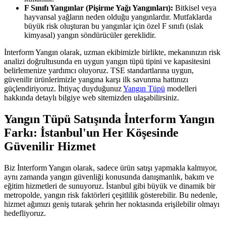
F Sınıfı Yangınlar (Pişirme Yağı Yangınları):
Bitkisel veya
hayvansal yağların neden olduğu yangınlardır. Mutfaklarda
büyük risk oluşturan bu yangınlar için özel F sınıfı (ıslak
kimyasal) yangın söndürücüler gereklidir.
İnterform Yangın olarak, uzman ekibimizle birlikte, mekanınızın risk
analizi doğrultusunda en uygun yangın tüpü tipini ve kapasitesini
belirlemenize yardımcı oluyoruz. TSE standartlarına uygun,
güvenilir ürünlerimizle yangına karşı ilk savunma hattınızı
güçlendiriyoruz. İhtiyaç duyduğunuz
Yangın Tüpü
modelleri
hakkında detaylı bilgiye web sitemizden ulaşabilirsiniz.
Yangın Tüpü Satışında İnterform Yangın
Farkı: İstanbul'un Her Köşesinde
Güvenilir Hizmet
Biz İnterform Yangın olarak, sadece ürün satışı yapmakla kalmıyor,
aynı zamanda yangın güvenliği konusunda danışmanlık, bakım ve
eğitim hizmetleri de sunuyoruz. İstanbul gibi büyük ve dinamik bir
metropolde, yangın risk faktörleri çeşitlilik gösterebilir. Bu nedenle,
hizmet ağımızı geniş tutarak şehrin her noktasında erişilebilir olmayı
hedefliyoruz.