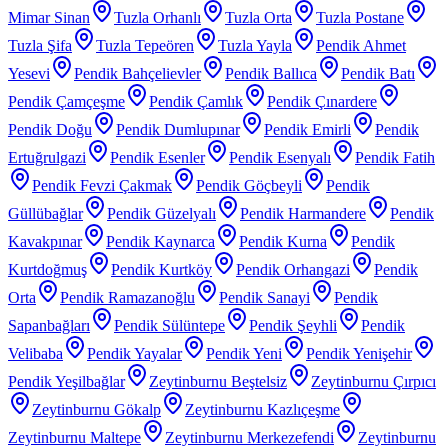
Mimar Sinan
Tuzla Orhanlı
Tuzla Orta
Tuzla Postane
Tuzla Şifa
Tuzla Tepeören
Tuzla Yayla
Pendik Ahmet
Yesevi
Pendik Bahçelievler
Pendik Ballıca
Pendik Batı
Pendik Çamçeşme
Pendik Çamlık
Pendik Çınardere
Pendik Doğu
Pendik Dumlupınar
Pendik Emirli
Pendik
Ertuğrulgazi
Pendik Esenler
Pendik Esenyalı
Pendik Fatih
Pendik Fevzi Çakmak
Pendik Göçbeyli
Pendik
Güllübağlar
Pendik Güzelyalı
Pendik Harmandere
Pendik
Kavakpınar
Pendik Kaynarca
Pendik Kurna
Pendik
Kurtdoğmuş
Pendik Kurtköy
Pendik Orhangazi
Pendik
Orta
Pendik Ramazanoğlu
Pendik Sanayi
Pendik
Sapanbağları
Pendik Sülüntepe
Pendik Şeyhli
Pendik
Velibaba
Pendik Yayalar
Pendik Yeni
Pendik Yenişehir
Pendik Yeşilbağlar
Zeytinburnu Beştelsiz
Zeytinburnu Çırpıcı
Zeytinburnu Gökalp
Zeytinburnu Kazlıçeşme
Zeytinburnu Maltepe
Zeytinburnu Merkezefendi
Zeytinburnu