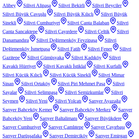
Alibey
Silivri Alipaşa
Silivri Bekirli
Silivri Beyciler
Silivri Büyük Çavuşlu
Silivri Büyük Kılıçlı
Silivri Büyük
Sinekli
Silivri Cumhuriyet
Silivri Çanta Balaban
Silivri
Çanta Sancaktepe
Silivri Çayırdere
Silivri Çeltik
Silivri
Danamandıra
Silivri Değirmenköy Fevzipaşa
Silivri
Değirmenköy İsmetpaşa
Silivri Fatih
Silivri Fener
Silivri
Gazitepe
Silivri Gümüşyaka
Silivri Kadıköy
Silivri
Kavaklı Hürriyet
Silivri Kavaklı İstiklal
Silivri Kurfallı
Silivri Küçük Kılıçlı
Silivri Küçük Sinekli
Silivri Mimar
Sinan
Silivri Ortaköy
Silivri Piri Mehmet Paşa
Silivri
Sayalar
Silivri Selimpaşa
Silivri Semizkumlar
Silivri
Seymen
Silivri Yeni
Silivri Yolçatı
Sarıyer Ayazağa
Sarıyer Bahçeköy Kemer
Sarıyer Bahçeköy Merkez
Sarıyer
Bahçeköy Yeni
Sarıyer Baltalimanı
Sarıyer Büyükdere
Sarıyer Cumhuriyet
Sarıyer Çamlıtepe
Sarıyer Çayırbaşı
Sarıyer Darüşşafaka
Sarıyer Demirciköy
Sarıyer Emirgan