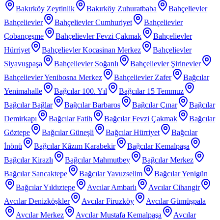
Bakırköy Zeytinlik
Bakırköy Zuhuratbaba
Bahçelievler
Bahçelievler
Bahçelievler Cumhuriyet
Bahçelievler
Çobançeşme
Bahçelievler Fevzi Çakmak
Bahçelievler
Hürriyet
Bahçelievler Kocasinan Merkez
Bahçelievler
Siyavuşpaşa
Bahçelievler Soğanlı
Bahçelievler Şirinevler
Bahçelievler Yenibosna Merkez
Bahçelievler Zafer
Bağcılar
Yenimahalle
Bağcılar 100. Yıl
Bağcılar 15 Temmuz
Bağcılar Bağlar
Bağcılar Barbaros
Bağcılar Çınar
Bağcılar
Demirkapı
Bağcılar Fatih
Bağcılar Fevzi Çakmak
Bağcılar
Göztepe
Bağcılar Güneşli
Bağcılar Hürriyet
Bağcılar
İnönü
Bağcılar Kâzım Karabekir
Bağcılar Kemalpaşa
Bağcılar Kirazlı
Bağcılar Mahmutbey
Bağcılar Merkez
Bağcılar Sancaktepe
Bağcılar Yavuzselim
Bağcılar Yenigün
Bağcılar Yıldıztepe
Avcılar Ambarlı
Avcılar Cihangir
Avcılar Denizköşkler
Avcılar Firuzköy
Avcılar Gümüşpala
Avcılar Merkez
Avcılar Mustafa Kemalpaşa
Avcılar