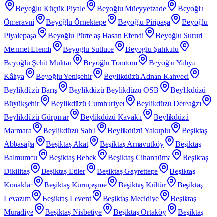
Beyoğlu Küçük Piyale
Beyoğlu Müeyyetzade
Beyoğlu
Ömeravni
Beyoğlu Örnektepe
Beyoğlu Piripaşa
Beyoğlu
Piyalepaşa
Beyoğlu Pürtelaş Hasan Efendi
Beyoğlu Sururi
Mehmet Efendi
Beyoğlu Sütlüce
Beyoğlu Şahkulu
Beyoğlu Şehit Muhtar
Beyoğlu Tomtom
Beyoğlu Yahya
Kâhya
Beyoğlu Yenişehir
Beylikdüzü Adnan Kahveci
Beylikdüzü Barış
Beylikdüzü Beylikdüzü OSB
Beylikdüzü
Büyükşehir
Beylikdüzü Cumhuriyet
Beylikdüzü Dereağzı
Beylikdüzü Gürpınar
Beylikdüzü Kavaklı
Beylikdüzü
Marmara
Beylikdüzü Sahil
Beylikdüzü Yakuplu
Beşiktaş
Abbasağa
Beşiktaş Akat
Beşiktaş Arnavutköy
Beşiktaş
Balmumcu
Beşiktaş Bebek
Beşiktaş Cihannüma
Beşiktaş
Dikilitaş
Beşiktaş Etiler
Beşiktaş Gayrettepe
Beşiktaş
Konaklar
Beşiktaş Kuruçeşme
Beşiktaş Kültür
Beşiktaş
Levazım
Beşiktaş Levent
Beşiktaş Mecidiye
Beşiktaş
Muradiye
Beşiktaş Nisbetiye
Beşiktaş Ortaköy
Beşiktaş