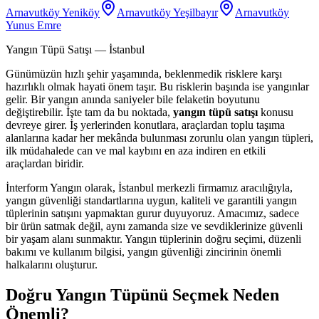
Arnavutköy Yeniköy
Arnavutköy Yeşilbayır
Arnavutköy
Yunus Emre
Yangın Tüpü Satışı
— İstanbul
Günümüzün hızlı şehir yaşamında, beklenmedik risklere karşı
hazırlıklı olmak hayati önem taşır. Bu risklerin başında ise yangınlar
gelir. Bir yangın anında saniyeler bile felaketin boyutunu
değiştirebilir. İşte tam da bu noktada,
yangın tüpü satışı
konusu
devreye girer. İş yerlerinden konutlara, araçlardan toplu taşıma
alanlarına kadar her mekânda bulunması zorunlu olan yangın tüpleri,
ilk müdahalede can ve mal kaybını en aza indiren en etkili
araçlardan biridir.
İnterform Yangın olarak, İstanbul merkezli firmamız aracılığıyla,
yangın güvenliği standartlarına uygun, kaliteli ve garantili yangın
tüplerinin satışını yapmaktan gurur duyuyoruz. Amacımız, sadece
bir ürün satmak değil, aynı zamanda size ve sevdiklerinize güvenli
bir yaşam alanı sunmaktır. Yangın tüplerinin doğru seçimi, düzenli
bakımı ve kullanım bilgisi, yangın güvenliği zincirinin önemli
halkalarını oluşturur.
Doğru Yangın Tüpünü Seçmek Neden
Önemli?