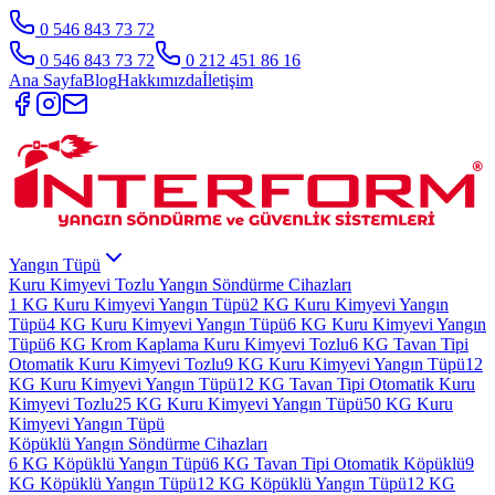
0 546 843 73 72
0 546 843 73 72
0 212 451 86 16
Ana Sayfa
Blog
Hakkımızda
İletişim
Yangın Tüpü
Kuru Kimyevi Tozlu Yangın Söndürme Cihazları
1 KG Kuru Kimyevi Yangın Tüpü
2 KG Kuru Kimyevi Yangın
Tüpü
4 KG Kuru Kimyevi Yangın Tüpü
6 KG Kuru Kimyevi Yangın
Tüpü
6 KG Krom Kaplama Kuru Kimyevi Tozlu
6 KG Tavan Tipi
Otomatik Kuru Kimyevi Tozlu
9 KG Kuru Kimyevi Yangın Tüpü
12
KG Kuru Kimyevi Yangın Tüpü
12 KG Tavan Tipi Otomatik Kuru
Kimyevi Tozlu
25 KG Kuru Kimyevi Yangın Tüpü
50 KG Kuru
Kimyevi Yangın Tüpü
Köpüklü Yangın Söndürme Cihazları
6 KG Köpüklü Yangın Tüpü
6 KG Tavan Tipi Otomatik Köpüklü
9
KG Köpüklü Yangın Tüpü
12 KG Köpüklü Yangın Tüpü
12 KG