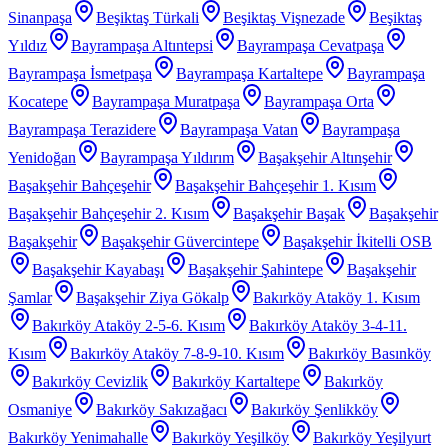
Sinanpaşa
Beşiktaş Türkali
Beşiktaş Vişnezade
Beşiktaş
Yıldız
Bayrampaşa Altıntepsi
Bayrampaşa Cevatpaşa
Bayrampaşa İsmetpaşa
Bayrampaşa Kartaltepe
Bayrampaşa
Kocatepe
Bayrampaşa Muratpaşa
Bayrampaşa Orta
Bayrampaşa Terazidere
Bayrampaşa Vatan
Bayrampaşa
Yenidoğan
Bayrampaşa Yıldırım
Başakşehir Altınşehir
Başakşehir Bahçeşehir
Başakşehir Bahçeşehir 1. Kısım
Başakşehir Bahçeşehir 2. Kısım
Başakşehir Başak
Başakşehir
Başakşehir
Başakşehir Güvercintepe
Başakşehir İkitelli OSB
Başakşehir Kayabaşı
Başakşehir Şahintepe
Başakşehir
Şamlar
Başakşehir Ziya Gökalp
Bakırköy Ataköy 1. Kısım
Bakırköy Ataköy 2-5-6. Kısım
Bakırköy Ataköy 3-4-11.
Kısım
Bakırköy Ataköy 7-8-9-10. Kısım
Bakırköy Basınköy
Bakırköy Cevizlik
Bakırköy Kartaltepe
Bakırköy
Osmaniye
Bakırköy Sakızağacı
Bakırköy Şenlikköy
Bakırköy Yenimahalle
Bakırköy Yeşilköy
Bakırköy Yeşilyurt