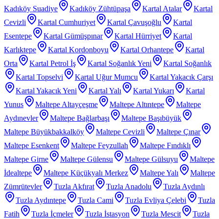
Kadıköy Suadiye
Kadıköy Zühtüpaşa
Kartal Atalar
Kartal
Cevizli
Kartal Cumhuriyet
Kartal Çavuşoğlu
Kartal
Esentepe
Kartal Gümüşpınar
Kartal Hürriyet
Kartal
Karlıktepe
Kartal Kordonboyu
Kartal Orhantepe
Kartal
Orta
Kartal Petrol İş
Kartal Soğanlık Yeni
Kartal Soğanlık
Kartal Topselvi
Kartal Uğur Mumcu
Kartal Yakacık Çarşı
Kartal Yakacık Yeni
Kartal Yalı
Kartal Yukarı
Kartal
Yunus
Maltepe Altayçeşme
Maltepe Altıntepe
Maltepe
Aydınevler
Maltepe Bağlarbaşı
Maltepe Başıbüyük
Maltepe Büyükbakkalköy
Maltepe Cevizli
Maltepe Çınar
Maltepe Esenkent
Maltepe Feyzullah
Maltepe Fındıklı
Maltepe Girne
Maltepe Gülensu
Maltepe Gülsuyu
Maltepe
İdealtepe
Maltepe Küçükyalı Merkez
Maltepe Yalı
Maltepe
Zümrütevler
Tuzla Akfırat
Tuzla Anadolu
Tuzla Aydınlı
Tuzla Aydıntepe
Tuzla Cami
Tuzla Evliya Çelebi
Tuzla
Fatih
Tuzla İçmeler
Tuzla İstasyon
Tuzla Mescit
Tuzla