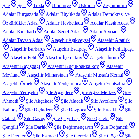
Şile
Şişli
Tuzla
Ümraniye
Üsküdar
Zeytinburnu
Adalar Burgazada
Adalar Büyükada
Adalar Demokrasi ve
Özgürlükler Adası
Adalar Heybeliada
Adalar Kaşık Adası
Adalar Kınalıada
Adalar Sedef Adası
Adalar Sivriada
Adalar Tavşan Adası
Ataşehir Aşıkveysel
Ataşehir Atatürk
Ataşehir Barbaros
Ataşehir Esatpaşa
Ataşehir Ferhatpaşa
Ataşehir Fetih
Ataşehir İçerenköy
Ataşehir İnönü
Ataşehir Kayışdağı
Ataşehir Küçükbakkalköy
Ataşehir
Mevlana
Ataşehir Mimarsinan
Ataşehir Mustafa Kemal
Ataşehir Örnek
Ataşehir Yeniçamlıca
Ataşehir Yenisahra
Ataşehir Yenişehir
Şile Ağaçdere
Şile Ağva Merkez
Şile
Ahmetli
Şile Akçakese
Şile Alacalı
Şile Avcıkoru
Şile
Balibey
Şile Bıçkıdere
Şile Bozgoca
Şile Bucaklı
Şile
Çataklı
Şile Çavuş
Şile Çayırbaşı
Şile Çelebi
Şile
Çengilli
Şile Darlık
Şile Değirmençayırı
Şile Doğancılı
Şile Erenler
Şile Esenceli
Şile Geredeli
Şile Göçe
Şile