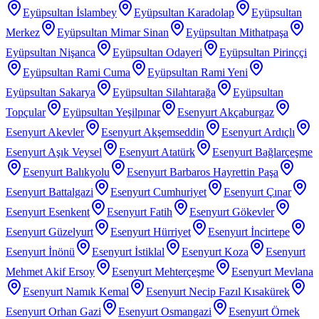
Eyüpsultan İslambey
Eyüpsultan Karadolap
Eyüpsultan
Merkez
Eyüpsultan Mimar Sinan
Eyüpsultan Mithatpaşa
Eyüpsultan Nişanca
Eyüpsultan Odayeri
Eyüpsultan Pirinççi
Eyüpsultan Rami Cuma
Eyüpsultan Rami Yeni
Eyüpsultan Sakarya
Eyüpsultan Silahtarağa
Eyüpsultan
Topçular
Eyüpsultan Yeşilpınar
Esenyurt Akçaburgaz
Esenyurt Akevler
Esenyurt Akşemseddin
Esenyurt Ardıçlı
Esenyurt Aşık Veysel
Esenyurt Atatürk
Esenyurt Bağlarçeşme
Esenyurt Balıkyolu
Esenyurt Barbaros Hayrettin Paşa
Esenyurt Battalgazi
Esenyurt Cumhuriyet
Esenyurt Çınar
Esenyurt Esenkent
Esenyurt Fatih
Esenyurt Gökevler
Esenyurt Güzelyurt
Esenyurt Hürriyet
Esenyurt İncirtepe
Esenyurt İnönü
Esenyurt İstiklal
Esenyurt Koza
Esenyurt
Mehmet Akif Ersoy
Esenyurt Mehterçeşme
Esenyurt Mevlana
Esenyurt Namık Kemal
Esenyurt Necip Fazıl Kısakürek
Esenyurt Orhan Gazi
Esenyurt Osmangazi
Esenyurt Örnek