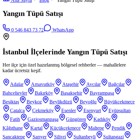
Ana Sayfa
Blog
Yangın Tüpü Satışı
Yangın Tüpü Satışı
0 546 843 73 72
WhatsApp
İstanbul İlçelerinde
Yangın Tüpü Satışı
Her ilçe için özel hazırlanmış bölgesel rehberler — mahallelere
kadar ücretsiz keşif.
Adalar
Arnavutköy
Ataşehir
Avcılar
Bağcılar
Bahçelievler
Bakırköy
Başakşehir
Bayrampaşa
Beşiktaş
Beykoz
Beylikdüzü
Beyoğlu
Büyükçekmece
Çatalca
Çekmeköy
Esenler
Esenyurt
Eyüpsultan
Fatih
Gaziosmanpaşa
Güngören
Kadıköy
Kâğıthane
Kartal
Küçükçekmece
Maltepe
Pendik
Sancaktepe
Sarıyer
Silivri
Sultanbeyli
Sultangazi