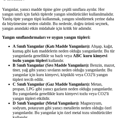
Yangınlar, yanıcı madde tipine göre çeşitli sınıflara ayrılır. Her
yangın sınıfı için farklı tiplerde yangın söndürücüler kullanılmalıdır.
Yanlış tipte yangın tüpü kullanmak, yangını söndürmek yerine daha
da büyümesine neden olabilir. Bu nedenle, doğru ürünü seçmek,
yangın anındaki etkin müdahale için kritik bir adımdır.
Yangın sınıflandırmaları ve uygun yangın tüpleri:
A Sınıfı Yangınlar (Katı Madde Yangınları):
Ahşap, kağıt,
kumaş gibi katı maddelerin neden olduğu yangınlardır. Bu tür
yangınlarda genellikle su bazlı veya
ABC kuru kimyevi
tozlu yangın tüpleri
kullanılır.
B Sınıfı Yangınlar (Sıvı Madde Yangınları):
Benzin, mazot,
tiner, yağ gibi yanıcı sıvıların neden olduğu yangınlardır. Bu
yangınlar için kuru kimyevi, köpüklü veya CO2'li yangın
tüpleri tercih edilir.
C Sınıfı Yangınlar (Gaz Madde Yangınları):
Metan,
propan, LPG gibi yanıcı gazların neden olduğu yangınlardır.
Bu yangınlarda genellikle kuru kimyevi tozlu veya CO2'li
yangın tüpleri etkilidir.
D Sınıfı Yangınlar (Metal Yangınları):
Magnezyum,
sodyum, potasyum gibi yanıcı metallerin neden olduğu özel
yangınlardır. Bu yangınlar için özel metal tozu söndürücüler
kullanılır.