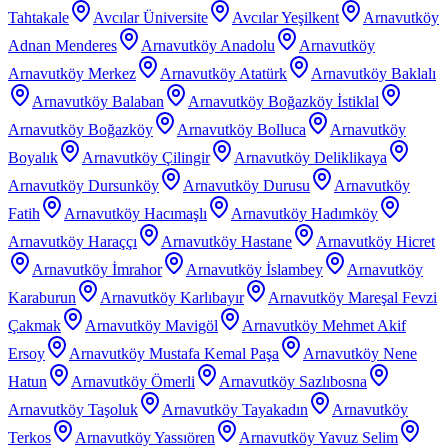
Tahtakale
Avcılar Üniversite
Avcılar Yeşilkent
Arnavutköy
Adnan Menderes
Arnavutköy Anadolu
Arnavutköy
Arnavutköy Merkez
Arnavutköy Atatürk
Arnavutköy Baklalı
Arnavutköy Balaban
Arnavutköy Boğazköy İstiklal
Arnavutköy Boğazköy
Arnavutköy Bolluca
Arnavutköy
Boyalık
Arnavutköy Çilingir
Arnavutköy Deliklikaya
Arnavutköy Dursunköy
Arnavutköy Durusu
Arnavutköy
Fatih
Arnavutköy Hacımaşlı
Arnavutköy Hadımköy
Arnavutköy Haraççı
Arnavutköy Hastane
Arnavutköy Hicret
Arnavutköy İmrahor
Arnavutköy İslambey
Arnavutköy
Karaburun
Arnavutköy Karlıbayır
Arnavutköy Mareşal Fevzi
Çakmak
Arnavutköy Mavigöl
Arnavutköy Mehmet Akif
Ersoy
Arnavutköy Mustafa Kemal Paşa
Arnavutköy Nene
Hatun
Arnavutköy Ömerli
Arnavutköy Sazlıbosna
Arnavutköy Taşoluk
Arnavutköy Tayakadın
Arnavutköy
Terkos
Arnavutköy Yassıören
Arnavutköy Yavuz Selim