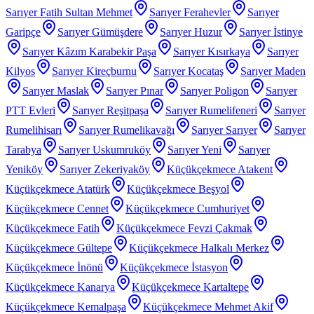
Sarıyer Fatih Sultan Mehmet
Sarıyer Ferahevler
Sarıyer
Garipçe
Sarıyer Gümüşdere
Sarıyer Huzur
Sarıyer İstinye
Sarıyer Kâzım Karabekir Paşa
Sarıyer Kısırkaya
Sarıyer
Kilyos
Sarıyer Kireçburnu
Sarıyer Kocataş
Sarıyer Maden
Sarıyer Maslak
Sarıyer Pınar
Sarıyer Poligon
Sarıyer
PTT Evleri
Sarıyer Reşitpaşa
Sarıyer Rumelifeneri
Sarıyer
Rumelihisarı
Sarıyer Rumelikavağı
Sarıyer Sarıyer
Sarıyer
Tarabya
Sarıyer Uskumruköy
Sarıyer Yeni
Sarıyer
Yeniköy
Sarıyer Zekeriyaköy
Küçükçekmece Atakent
Küçükçekmece Atatürk
Küçükçekmece Beşyol
Küçükçekmece Cennet
Küçükçekmece Cumhuriyet
Küçükçekmece Fatih
Küçükçekmece Fevzi Çakmak
Küçükçekmece Gültepe
Küçükçekmece Halkalı Merkez
Küçükçekmece İnönü
Küçükçekmece İstasyon
Küçükçekmece Kanarya
Küçükçekmece Kartaltepe
Küçükçekmece Kemalpaşa
Küçükçekmece Mehmet Akif