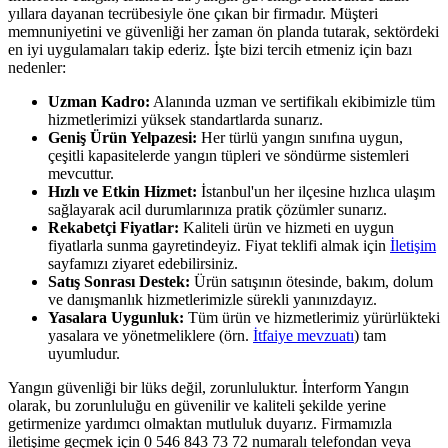
yıllara dayanan tecrübesiyle öne çıkan bir firmadır. Müşteri
memnuniyetini ve güvenliği her zaman ön planda tutarak, sektördeki
en iyi uygulamaları takip ederiz. İşte bizi tercih etmeniz için bazı
nedenler:
Uzman Kadro:
Alanında uzman ve sertifikalı ekibimizle tüm
hizmetlerimizi yüksek standartlarda sunarız.
Geniş Ürün Yelpazesi:
Her türlü yangın sınıfına uygun,
çeşitli kapasitelerde yangın tüpleri ve söndürme sistemleri
mevcuttur.
Hızlı ve Etkin Hizmet:
İstanbul'un her ilçesine hızlıca ulaşım
sağlayarak acil durumlarınıza pratik çözümler sunarız.
Rekabetçi Fiyatlar:
Kaliteli ürün ve hizmeti en uygun
fiyatlarla sunma gayretindeyiz. Fiyat teklifi almak için
İletişim
sayfamızı ziyaret edebilirsiniz.
Satış Sonrası Destek:
Ürün satışının ötesinde, bakım, dolum
ve danışmanlık hizmetlerimizle sürekli yanınızdayız.
Yasalara Uygunluk:
Tüm ürün ve hizmetlerimiz yürürlükteki
yasalara ve yönetmeliklere (örn.
İtfaiye mevzuatı
) tam
uyumludur.
Yangın güvenliği bir lüks değil, zorunluluktur. İnterform Yangın
olarak, bu zorunluluğu en güvenilir ve kaliteli şekilde yerine
getirmenize yardımcı olmaktan mutluluk duyarız. Firmamızla
iletişime geçmek için 0 546 843 73 72 numaralı telefondan veya