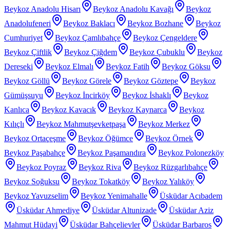
Beykoz Anadolu Hisarı
Beykoz Anadolu Kavağı
Beykoz
Anadolufeneri
Beykoz Baklacı
Beykoz Bozhane
Beykoz
Cumhuriyet
Beykoz Çamlıbahçe
Beykoz Çengeldere
Beykoz Çiftlik
Beykoz Çiğdem
Beykoz Çubuklu
Beykoz
Dereseki
Beykoz Elmalı
Beykoz Fatih
Beykoz Göksu
Beykoz Göllü
Beykoz Görele
Beykoz Göztepe
Beykoz
Gümüşsuyu
Beykoz İncirköy
Beykoz İshaklı
Beykoz
Kanlıca
Beykoz Kavacık
Beykoz Kaynarca
Beykoz
Kılıçlı
Beykoz Mahmutşevketpaşa
Beykoz Merkez
Beykoz Ortaçeşme
Beykoz Öğümce
Beykoz Örnek
Beykoz Paşabahçe
Beykoz Paşamandıra
Beykoz Polonezköy
Beykoz Poyraz
Beykoz Riva
Beykoz Rüzgarlıbahçe
Beykoz Soğuksu
Beykoz Tokatköy
Beykoz Yalıköy
Beykoz Yavuzselim
Beykoz Yenimahalle
Üsküdar Acıbadem
Üsküdar Ahmediye
Üsküdar Altunizade
Üsküdar Aziz
Mahmut Hüdayi
Üsküdar Bahçelievler
Üsküdar Barbaros