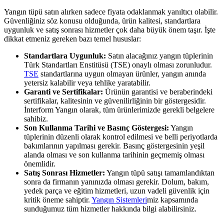
Yangın tüpü satın alırken sadece fiyata odaklanmak yanıltıcı olabilir.
Güvenliğiniz söz konusu olduğunda, ürün kalitesi, standartlara
uygunluk ve satış sonrası hizmetler çok daha büyük önem taşır. İşte
dikkat etmeniz gereken bazı temel hususlar:
Standartlara Uygunluk:
Satın alacağınız yangın tüplerinin
Türk Standartları Enstitüsü (TSE) onaylı olması zorunludur.
TSE
standartlarına uygun olmayan ürünler, yangın anında
yetersiz kalabilir veya tehlike yaratabilir.
Garanti ve Sertifikalar:
Ürünün garantisi ve beraberindeki
sertifikalar, kalitesinin ve güvenilirliğinin bir göstergesidir.
İnterform Yangın olarak, tüm ürünlerimizde gerekli belgelere
sahibiz.
Son Kullanma Tarihi ve Basınç Göstergesi:
Yangın
tüplerinin düzenli olarak kontrol edilmesi ve belli periyotlarda
bakımlarının yapılması gerekir. Basınç göstergesinin yeşil
alanda olması ve son kullanma tarihinin geçmemiş olması
önemlidir.
Satış Sonrası Hizmetler:
Yangın tüpü satışı tamamlandıktan
sonra da firmanın yanınızda olması gerekir. Dolum, bakım,
yedek parça ve eğitim hizmetleri, uzun vadeli güvenlik için
kritik öneme sahiptir.
Yangın Sistemleri
miz kapsamında
sunduğumuz tüm hizmetler hakkında bilgi alabilirsiniz.