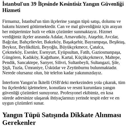
İstanbul'un 39 İlçesinde Kesintisiz Yangın Güvenliği
Hizmeti
Firmamız, İstanbul'un tüm ilçelerine yangın tüpü satışı, dolumu ve
bakımı hizmeti götürmektedir. Can ve mal güvenliğiniz için arayan
her müşterimize hızlı ve etkin çözümler sunmaktayız. Hizmet
verdiğimiz ilçeler arasında Adalar, Arnavutköy, Ataşehir, Avcılar,
Bağcılar, Bahçelievler, Bakırköy, Başakşehir, Bayrampaşa, Beşiktaş,
Beykoz, Beylikdüzü, Beyoğlu, Büyükçekmece, Çatalca,
Çekmeköy, Esenler, Esenyurt, Eyüpsultan, Fatih, Gaziosmanpaşa,
Güngören, Kadıköy, Kağıthane, Kartal, Küçükçekmece, Maltepe,
Pendik, Sancaktepe, Sarıyer, Silivri, Sultanbeyli, Sultangazi, Şile,
Şişli, Tuzla, Ümraniye, Üsküdar ve Zeytinburnu bulunmaktadır.
Nerede olursanız olun, bir telefon kadar yakınınızdayız.
İnterform Yangın'ın İkitelli OSB'deki merkezinden yola çıkarak, tüm
bu ilçelerdeki işletmelere, konutlara ve resmi kurumlara yangın
güvenliği çözümleri sunuyoruz. Profesyonel ekibimiz, en kısa
sürede adresinize ulaşarak ihtiyaçlarınızı yerinde tespit eder ve en
uygun çözümleri sunar.
Yangın Tüpü Satışında Dikkate Alınması
Gerekenler