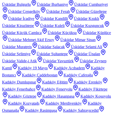
Üsküdar Bulgurlu
Üsküdar Burhaniye
Üsküdar Cumhuriyet
Üsküdar Çengelköy
Üsküdar Ferah
Üsküdar Güzeltepe
Üsküdar İcadiye
Üsküdar Kandilli
Üsküdar Kısıklı
Üsküdar Kirazlıtepe
Üsküdar Kuleli
Üsküdar Kuzguncuk
Üsküdar Küçük Çamlıca
Üsküdar Küçüksu
Üsküdar Küplüce
Üsküdar Mehmet Akif Ersoy
Üsküdar Mimar Sinan
Üsküdar Muratreis
Üsküdar Salacak
Üsküdar Selami Ali
Üsküdar Selimiye
Üsküdar Sultantepe
Üsküdar Ünalan
Üsküdar Valide-i Atik
Üsküdar Yavuztürk
Üsküdar Zeynep
Kamil
Kadıköy 19 Mayıs
Kadıköy Acıbadem
Kadıköy
Bostancı
Kadıköy Caddebostan
Kadıköy Caferağa
Kadıköy Dumlupınar
Kadıköy Eğitim
Kadıköy Erenköy
Kadıköy Fenerbahçe
Kadıköy Feneryolu
Kadıköy Fikirtepe
Kadıköy Göztepe
Kadıköy Hasanpaşa
Kadıköy Koşuyolu
Kadıköy Kozyatağı
Kadıköy Merdivenköy
Kadıköy
Osmanağa
Kadıköy Rasimpaşa
Kadıköy Sahrayıcedid