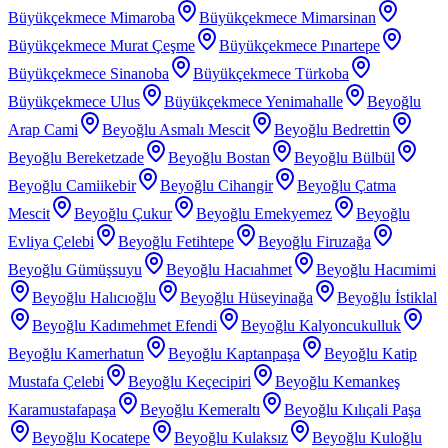
Büyükçekmece Mimaroba
Büyükçekmece Mimarsinan
Büyükçekmece Murat Çeşme
Büyükçekmece Pınartepe
Büyükçekmece Sinanoba
Büyükçekmece Türkoba
Büyükçekmece Ulus
Büyükçekmece Yenimahalle
Beyoğlu
Arap Cami
Beyoğlu Asmalı Mescit
Beyoğlu Bedrettin
Beyoğlu Bereketzade
Beyoğlu Bostan
Beyoğlu Bülbül
Beyoğlu Camiikebir
Beyoğlu Cihangir
Beyoğlu Çatma
Mescit
Beyoğlu Çukur
Beyoğlu Emekyemez
Beyoğlu
Evliya Çelebi
Beyoğlu Fetihtepe
Beyoğlu Firuzağa
Beyoğlu Gümüşsuyu
Beyoğlu Hacıahmet
Beyoğlu Hacımimi
Beyoğlu Halıcıoğlu
Beyoğlu Hüseyinağa
Beyoğlu İstiklal
Beyoğlu Kadımehmet Efendi
Beyoğlu Kalyoncukulluk
Beyoğlu Kamerhatun
Beyoğlu Kaptanpaşa
Beyoğlu Katip
Mustafa Çelebi
Beyoğlu Keçecipiri
Beyoğlu Kemankeş
Karamustafapaşa
Beyoğlu Kemeraltı
Beyoğlu Kılıçali Paşa
Beyoğlu Kocatepe
Beyoğlu Kulaksız
Beyoğlu Kuloğlu