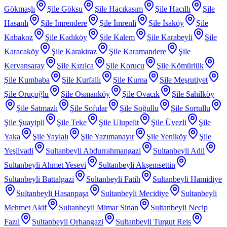
Gökmaşlı
Şile Göksu
Şile Hacıkasım
Şile Hacıllı
Şile
Hasanlı
Şile İmrendere
Şile İmrenli
Şile İsaköy
Şile
Kabakoz
Şile Kadıköy
Şile Kalem
Şile Karabeyli
Şile
Karacaköy
Şile Karakiraz
Şile Karamandere
Şile
Kervansaray
Şile Kızılca
Şile Korucu
Şile Kömürlük
Şile Kumbaba
Şile Kurfallı
Şile Kurna
Şile Meşrutiyet
Şile Oruçoğlu
Şile Osmanköy
Şile Ovacık
Şile Sahilköy
Şile Satmazlı
Şile Sofular
Şile Soğullu
Şile Sortullu
Şile Şuayipli
Şile Teke
Şile Ulupelit
Şile Üvezli
Şile
Yaka
Şile Yaylalı
Şile Yazımanayır
Şile Yeniköy
Şile
Yeşilvadi
Sultanbeyli Abdurrahmangazi
Sultanbeyli Adil
Sultanbeyli Ahmet Yesevi
Sultanbeyli Akşemsettin
Sultanbeyli Battalgazi
Sultanbeyli Fatih
Sultanbeyli Hamidiye
Sultanbeyli Hasanpaşa
Sultanbeyli Mecidiye
Sultanbeyli
Mehmet Akif
Sultanbeyli Mimar Sinan
Sultanbeyli Necip
Fazıl
Sultanbeyli Orhangazi
Sultanbeyli Turgut Reis