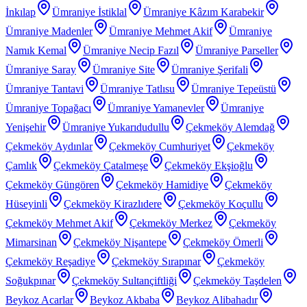
İnkılap
Ümraniye İstiklal
Ümraniye Kâzım Karabekir
Ümraniye Madenler
Ümraniye Mehmet Akif
Ümraniye
Namık Kemal
Ümraniye Necip Fazıl
Ümraniye Parseller
Ümraniye Saray
Ümraniye Site
Ümraniye Şerifali
Ümraniye Tantavi
Ümraniye Tatlısu
Ümraniye Tepeüstü
Ümraniye Topağacı
Ümraniye Yamanevler
Ümraniye
Yenişehir
Ümraniye Yukarıdudullu
Çekmeköy Alemdağ
Çekmeköy Aydınlar
Çekmeköy Cumhuriyet
Çekmeköy
Çamlık
Çekmeköy Çatalmeşe
Çekmeköy Ekşioğlu
Çekmeköy Güngören
Çekmeköy Hamidiye
Çekmeköy
Hüseyinli
Çekmeköy Kirazlıdere
Çekmeköy Koçullu
Çekmeköy Mehmet Akif
Çekmeköy Merkez
Çekmeköy
Mimarsinan
Çekmeköy Nişantepe
Çekmeköy Ömerli
Çekmeköy Reşadiye
Çekmeköy Sırapınar
Çekmeköy
Soğukpınar
Çekmeköy Sultançiftliği
Çekmeköy Taşdelen
Beykoz Acarlar
Beykoz Akbaba
Beykoz Alibahadır