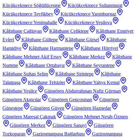
Küçükçekmece Söğütlüçeşme
Küçükçekmece Sultanmurat
Küçükçekmece Tevfikbey
Küçükçekmece Yarımburgaz
Küçükçekmece Yenimahalle
Küçükçekmece Yeşilova
Kâğıthane Çağlayan
Kâğıthane Çeliktepe
Kâğıthane Emniyet
Evleri
Kâğıthane Gültepe
Kâğıthane Gürsel
Kâğıthane
Hamidiye
Kâğıthane Harmantepe
Kâğıthane Hürriyet
Kâğıthane Mehmet Akif Ersoy
Kâğıthane Merkez
Kâğıthane
Nurtepe
Kâğıthane Ortabayır
Kâğıthane Seyrantepe
Kâğıthane Sultan Selim
Kâğıthane Şirintepe
Kâğıthane
Talatpaşa
Kâğıthane Telsizler
Kâğıthane Yahya Kemal
Kâğıthane Yeşilce
Güngören Abdurrahman Nafiz Gürman
Güngören Akıncılar
Güngören Gençosman
Güngören
Güneştepe
Güngören Güven
Güngören Haznedar
Güngören Mareşal Çakmak
Güngören Mehmet Nesih Özmen
Güngören Merkez
Güngören Sanayi
Güngören
Tozkoparan
Gaziosmanpaşa Bağlarbaşı
Gaziosmanpaşa