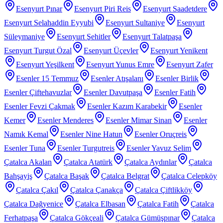
Esenyurt Pınar
Esenyurt Piri Reis
Esenyurt Saadetdere
Esenyurt Selahaddin Eyyubi
Esenyurt Sultaniye
Esenyurt
Süleymaniye
Esenyurt Şehitler
Esenyurt Talatpaşa
Esenyurt Turgut Özal
Esenyurt Üçevler
Esenyurt Yenikent
Esenyurt Yeşilkent
Esenyurt Yunus Emre
Esenyurt Zafer
Esenler 15 Temmuz
Esenler Atışalanı
Esenler Birlik
Esenler Çiftehavuzlar
Esenler Davutpaşa
Esenler Fatih
Esenler Fevzi Çakmak
Esenler Kazım Karabekir
Esenler
Kemer
Esenler Menderes
Esenler Mimar Sinan
Esenler
Namık Kemal
Esenler Nine Hatun
Esenler Oruçreis
Esenler Tuna
Esenler Turgutreis
Esenler Yavuz Selim
Çatalca Akalan
Çatalca Atatürk
Çatalca Aydınlar
Çatalca
Bahşayiş
Çatalca Başak
Çatalca Belgrat
Çatalca Celepköy
Çatalca Çakıl
Çatalca Çanakça
Çatalca Çiftlikköy
Çatalca Dağyenice
Çatalca Elbasan
Çatalca Fatih
Çatalca
Ferhatpaşa
Çatalca Gökçeali
Çatalca Gümüşpınar
Çatalca