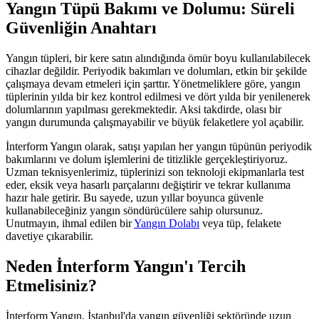
Yangın Tüpü Bakımı ve Dolumu: Süreli
Güvenliğin Anahtarı
Yangın tüpleri, bir kere satın alındığında ömür boyu kullanılabilecek
cihazlar değildir. Periyodik bakımları ve dolumları, etkin bir şekilde
çalışmaya devam etmeleri için şarttır. Yönetmeliklere göre, yangın
tüplerinin yılda bir kez kontrol edilmesi ve dört yılda bir yenilenerek
dolumlarının yapılması gerekmektedir. Aksi takdirde, olası bir
yangın durumunda çalışmayabilir ve büyük felaketlere yol açabilir.
İnterform Yangın olarak, satışı yapılan her yangın tüpünün periyodik
bakımlarını ve dolum işlemlerini de titizlikle gerçekleştiriyoruz.
Uzman teknisyenlerimiz, tüplerinizi son teknoloji ekipmanlarla test
eder, eksik veya hasarlı parçalarını değiştirir ve tekrar kullanıma
hazır hale getirir. Bu sayede, uzun yıllar boyunca güvenle
kullanabileceğiniz yangın söndürücülere sahip olursunuz.
Unutmayın, ihmal edilen bir
Yangın Dolabı
veya tüp, felakete
davetiye çıkarabilir.
Neden İnterform Yangın'ı Tercih
Etmelisiniz?
İnterform Yangın, İstanbul'da yangın güvenliği sektöründe uzun