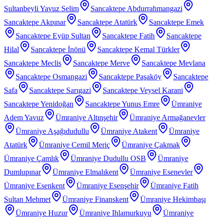
Sultanbeyli Yavuz Selim
Sancaktepe Abdurrahmangazi
Sancaktepe Akpınar
Sancaktepe Atatürk
Sancaktepe Emek
Sancaktepe Eyüp Sultan
Sancaktepe Fatih
Sancaktepe
Hilal
Sancaktepe İnönü
Sancaktepe Kemal Türkler
Sancaktepe Meclis
Sancaktepe Merve
Sancaktepe Mevlana
Sancaktepe Osmangazi
Sancaktepe Paşaköy
Sancaktepe
Safa
Sancaktepe Sarıgazi
Sancaktepe Veysel Karani
Sancaktepe Yenidoğan
Sancaktepe Yunus Emre
Ümraniye
Adem Yavuz
Ümraniye Altınşehir
Ümraniye Armağanevler
Ümraniye Aşağıdudullu
Ümraniye Atakent
Ümraniye
Atatürk
Ümraniye Cemil Meriç
Ümraniye Çakmak
Ümraniye Çamlık
Ümraniye Dudullu OSB
Ümraniye
Dumlupınar
Ümraniye Elmalıkent
Ümraniye Esenevler
Ümraniye Esenkent
Ümraniye Esenşehir
Ümraniye Fatih
Sultan Mehmet
Ümraniye Finanskent
Ümraniye Hekimbaşı
Ümraniye Huzur
Ümraniye Ihlamurkuyu
Ümraniye