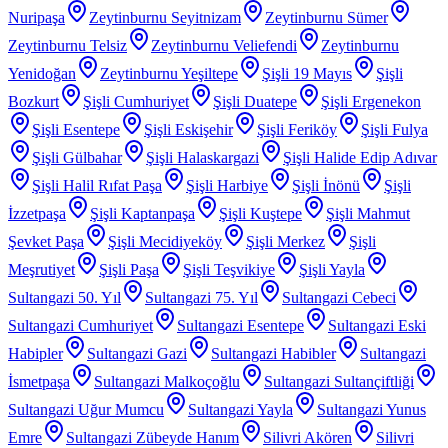
Nuripaşa
Zeytinburnu Seyitnizam
Zeytinburnu Sümer
Zeytinburnu Telsiz
Zeytinburnu Veliefendi
Zeytinburnu
Yenidoğan
Zeytinburnu Yeşiltepe
Şişli 19 Mayıs
Şişli
Bozkurt
Şişli Cumhuriyet
Şişli Duatepe
Şişli Ergenekon
Şişli Esentepe
Şişli Eskişehir
Şişli Feriköy
Şişli Fulya
Şişli Gülbahar
Şişli Halaskargazi
Şişli Halide Edip Adıvar
Şişli Halil Rıfat Paşa
Şişli Harbiye
Şişli İnönü
Şişli
İzzetpaşa
Şişli Kaptanpaşa
Şişli Kuştepe
Şişli Mahmut
Şevket Paşa
Şişli Mecidiyeköy
Şişli Merkez
Şişli
Meşrutiyet
Şişli Paşa
Şişli Teşvikiye
Şişli Yayla
Sultangazi 50. Yıl
Sultangazi 75. Yıl
Sultangazi Cebeci
Sultangazi Cumhuriyet
Sultangazi Esentepe
Sultangazi Eski
Habipler
Sultangazi Gazi
Sultangazi Habibler
Sultangazi
İsmetpaşa
Sultangazi Malkoçoğlu
Sultangazi Sultançiftliği
Sultangazi Uğur Mumcu
Sultangazi Yayla
Sultangazi Yunus
Emre
Sultangazi Zübeyde Hanım
Silivri Akören
Silivri