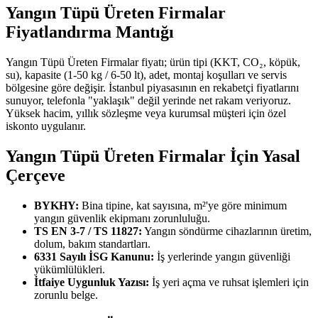
Yangın Tüpü Üreten Firmalar
Fiyatlandırma Mantığı
Yangın Tüpü Üreten Firmalar fiyatı; ürün tipi (KKT, CO₂, köpük,
su), kapasite (1-50 kg / 6-50 lt), adet, montaj koşulları ve servis
bölgesine göre değişir. İstanbul piyasasının en rekabetçi fiyatlarını
sunuyor, telefonla "yaklaşık" değil yerinde net rakam veriyoruz.
Yüksek hacim, yıllık sözleşme veya kurumsal müşteri için özel
iskonto uygulanır.
Yangın Tüpü Üreten Firmalar İçin Yasal
Çerçeve
BYKHY:
Bina tipine, kat sayısına, m²'ye göre minimum
yangın güvenlik ekipmanı zorunluluğu.
TS EN 3-7 / TS 11827:
Yangın söndürme cihazlarının üretim,
dolum, bakım standartları.
6331 Sayılı İSG Kanunu:
İş yerlerinde yangın güvenliği
yükümlülükleri.
İtfaiye Uygunluk Yazısı:
İş yeri açma ve ruhsat işlemleri için
zorunlu belge.