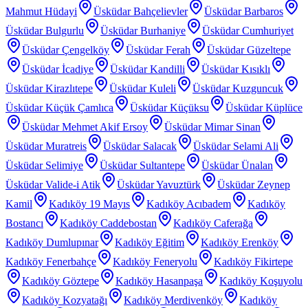
Mahmut Hüdayi
Üsküdar Bahçelievler
Üsküdar Barbaros
Üsküdar Bulgurlu
Üsküdar Burhaniye
Üsküdar Cumhuriyet
Üsküdar Çengelköy
Üsküdar Ferah
Üsküdar Güzeltepe
Üsküdar İcadiye
Üsküdar Kandilli
Üsküdar Kısıklı
Üsküdar Kirazlıtepe
Üsküdar Kuleli
Üsküdar Kuzguncuk
Üsküdar Küçük Çamlıca
Üsküdar Küçüksu
Üsküdar Küplüce
Üsküdar Mehmet Akif Ersoy
Üsküdar Mimar Sinan
Üsküdar Muratreis
Üsküdar Salacak
Üsküdar Selami Ali
Üsküdar Selimiye
Üsküdar Sultantepe
Üsküdar Ünalan
Üsküdar Valide-i Atik
Üsküdar Yavuztürk
Üsküdar Zeynep
Kamil
Kadıköy 19 Mayıs
Kadıköy Acıbadem
Kadıköy
Bostancı
Kadıköy Caddebostan
Kadıköy Caferağa
Kadıköy Dumlupınar
Kadıköy Eğitim
Kadıköy Erenköy
Kadıköy Fenerbahçe
Kadıköy Feneryolu
Kadıköy Fikirtepe
Kadıköy Göztepe
Kadıköy Hasanpaşa
Kadıköy Koşuyolu
Kadıköy Kozyatağı
Kadıköy Merdivenköy
Kadıköy