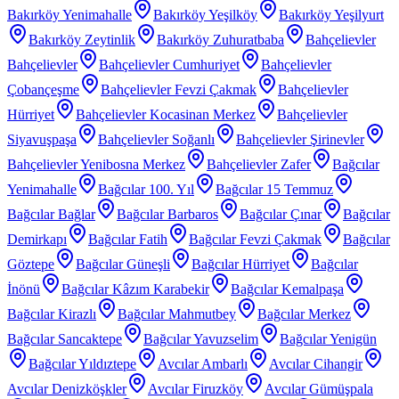
Bakırköy Yenimahalle
Bakırköy Yeşilköy
Bakırköy Yeşilyurt
Bakırköy Zeytinlik
Bakırköy Zuhuratbaba
Bahçelievler
Bahçelievler
Bahçelievler Cumhuriyet
Bahçelievler
Çobançeşme
Bahçelievler Fevzi Çakmak
Bahçelievler
Hürriyet
Bahçelievler Kocasinan Merkez
Bahçelievler
Siyavuşpaşa
Bahçelievler Soğanlı
Bahçelievler Şirinevler
Bahçelievler Yenibosna Merkez
Bahçelievler Zafer
Bağcılar
Yenimahalle
Bağcılar 100. Yıl
Bağcılar 15 Temmuz
Bağcılar Bağlar
Bağcılar Barbaros
Bağcılar Çınar
Bağcılar
Demirkapı
Bağcılar Fatih
Bağcılar Fevzi Çakmak
Bağcılar
Göztepe
Bağcılar Güneşli
Bağcılar Hürriyet
Bağcılar
İnönü
Bağcılar Kâzım Karabekir
Bağcılar Kemalpaşa
Bağcılar Kirazlı
Bağcılar Mahmutbey
Bağcılar Merkez
Bağcılar Sancaktepe
Bağcılar Yavuzselim
Bağcılar Yenigün
Bağcılar Yıldıztepe
Avcılar Ambarlı
Avcılar Cihangir
Avcılar Denizköşkler
Avcılar Firuzköy
Avcılar Gümüşpala