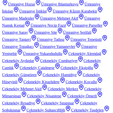
Ümraniye Huzur
Ümraniye Ihlamurkuyu
Ümraniye
İnkılap
Ümraniye İstiklal
Ümraniye Kâzım Karabekir
Ümraniye Madenler
Ümraniye Mehmet Akif
Ümraniye
Namık Kemal
Ümraniye Necip Fazıl
Ümraniye Parseller
Ümraniye Saray
Ümraniye Site
Ümraniye Şerifali
Ümraniye Tantavi
Ümraniye Tatlısu
Ümraniye Tepeüstü
Ümraniye Topağacı
Ümraniye Yamanevler
Ümraniye
Yenişehir
Ümraniye Yukarıdudullu
Çekmeköy Alemdağ
Çekmeköy Aydınlar
Çekmeköy Cumhuriyet
Çekmeköy
Çamlık
Çekmeköy Çatalmeşe
Çekmeköy Ekşioğlu
Çekmeköy Güngören
Çekmeköy Hamidiye
Çekmeköy
Hüseyinli
Çekmeköy Kirazlıdere
Çekmeköy Koçullu
Çekmeköy Mehmet Akif
Çekmeköy Merkez
Çekmeköy
Mimarsinan
Çekmeköy Nişantepe
Çekmeköy Ömerli
Çekmeköy Reşadiye
Çekmeköy Sırapınar
Çekmeköy
Soğukpınar
Çekmeköy Sultançiftliği
Çekmeköy Taşdelen