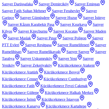
Sarıyer Darüşşafaka
Sarıyer Demirciköy
Sarıyer Emirgan
Sarıyer Fatih Sultan Mehmet
Sarıyer Ferahevler
Sarıyer
Garipçe
Sarıyer Gümüşdere
Sarıyer Huzur
Sarıyer İstinye
Sarıyer Kâzım Karabekir Paşa
Sarıyer Kısırkaya
Sarıyer
Kilyos
Sarıyer Kireçburnu
Sarıyer Kocataş
Sarıyer Maden
Sarıyer Maslak
Sarıyer Pınar
Sarıyer Poligon
Sarıyer
PTT Evleri
Sarıyer Reşitpaşa
Sarıyer Rumelifeneri
Sarıyer
Rumelihisarı
Sarıyer Rumelikavağı
Sarıyer Sarıyer
Sarıyer
Tarabya
Sarıyer Uskumruköy
Sarıyer Yeni
Sarıyer
Yeniköy
Sarıyer Zekeriyaköy
Küçükçekmece Atakent
Küçükçekmece Atatürk
Küçükçekmece Beşyol
Küçükçekmece Cennet
Küçükçekmece Cumhuriyet
Küçükçekmece Fatih
Küçükçekmece Fevzi Çakmak
Küçükçekmece Gültepe
Küçükçekmece Halkalı Merkez
Küçükçekmece İnönü
Küçükçekmece İstasyon
Küçükçekmece Kanarya
Küçükçekmece Kartaltepe