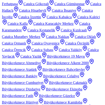
Ferhatpaşa
Çatalca Gökçeali
Çatalca Gümüşpınar
Çatalca
Hallaçlı
Çatalca Hisarbeyli
Çatalca İhsaniye
Çatalca
İnceğiz
Çatalca İzzettin
Çatalca Kabakça
Çatalca Kaleiçi
Çatalca Kalfa
Çatalca Karacaköy Merkez
Çatalca
Karamandere
Çatalca Kestanelik
Çatalca Kızılcaali
Çatalca Muratbey Merkez
Çatalca Nakkaş
Çatalca Oklalı
Çatalca Ormanlı
Çatalca Ovayenice
Çatalca Örcünlü
Çatalca Örencik
Çatalca Subaşı
Çatalca Yalıköy
Çatalca
Yaylacık
Çatalca Yazlık
Büyükçekmece 19 Mayıs
Büyükçekmece Ahmediye
Büyükçekmece Alkent 2000
Büyükçekmece Atatürk
Büyükçekmece Bahçelievler
Büyükçekmece Batıköy
Büyükçekmece Celaliye
Büyükçekmece Cumhuriyet
Büyükçekmece Çakmaklı
Büyükçekmece Dizdariye
Büyükçekmece Ekinoba
Büyükçekmece Fatih
Büyükçekmece Güzelce
Büyükçekmece Hürriyet
Büyükçekmece Kamiloba