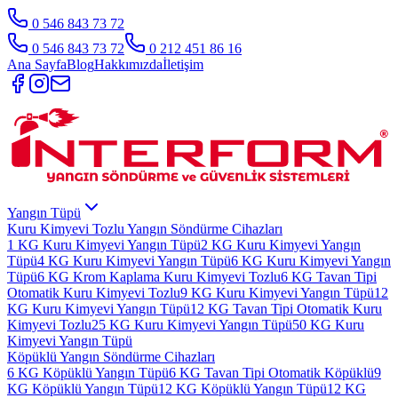
0 546 843 73 72
0 546 843 73 72
0 212 451 86 16
Ana Sayfa
Blog
Hakkımızda
İletişim
Yangın Tüpü
Kuru Kimyevi Tozlu Yangın Söndürme Cihazları
1 KG Kuru Kimyevi Yangın Tüpü
2 KG Kuru Kimyevi Yangın
Tüpü
4 KG Kuru Kimyevi Yangın Tüpü
6 KG Kuru Kimyevi Yangın
Tüpü
6 KG Krom Kaplama Kuru Kimyevi Tozlu
6 KG Tavan Tipi
Otomatik Kuru Kimyevi Tozlu
9 KG Kuru Kimyevi Yangın Tüpü
12
KG Kuru Kimyevi Yangın Tüpü
12 KG Tavan Tipi Otomatik Kuru
Kimyevi Tozlu
25 KG Kuru Kimyevi Yangın Tüpü
50 KG Kuru
Kimyevi Yangın Tüpü
Köpüklü Yangın Söndürme Cihazları
6 KG Köpüklü Yangın Tüpü
6 KG Tavan Tipi Otomatik Köpüklü
9
KG Köpüklü Yangın Tüpü
12 KG Köpüklü Yangın Tüpü
12 KG