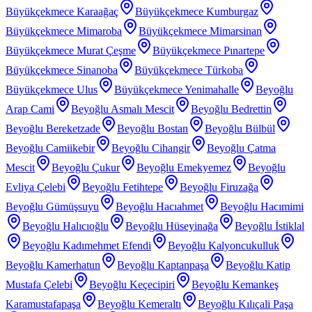
Büyükçekmece Karaağaç
Büyükçekmece Kumburgaz
Büyükçekmece Mimaroba
Büyükçekmece Mimarsinan
Büyükçekmece Murat Çeşme
Büyükçekmece Pınartepe
Büyükçekmece Sinanoba
Büyükçekmece Türkoba
Büyükçekmece Ulus
Büyükçekmece Yenimahalle
Beyoğlu
Arap Cami
Beyoğlu Asmalı Mescit
Beyoğlu Bedrettin
Beyoğlu Bereketzade
Beyoğlu Bostan
Beyoğlu Bülbül
Beyoğlu Camiikebir
Beyoğlu Cihangir
Beyoğlu Çatma
Mescit
Beyoğlu Çukur
Beyoğlu Emekyemez
Beyoğlu
Evliya Çelebi
Beyoğlu Fetihtepe
Beyoğlu Firuzağa
Beyoğlu Gümüşsuyu
Beyoğlu Hacıahmet
Beyoğlu Hacımimi
Beyoğlu Halıcıoğlu
Beyoğlu Hüseyinağa
Beyoğlu İstiklal
Beyoğlu Kadımehmet Efendi
Beyoğlu Kalyoncukulluk
Beyoğlu Kamerhatun
Beyoğlu Kaptanpaşa
Beyoğlu Katip
Mustafa Çelebi
Beyoğlu Keçecipiri
Beyoğlu Kemankeş
Karamustafapaşa
Beyoğlu Kemeraltı
Beyoğlu Kılıçali Paşa