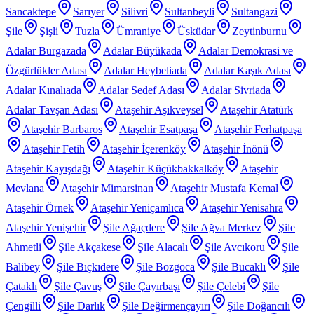
Sancaktepe
Sarıyer
Silivri
Sultanbeyli
Sultangazi
Şile
Şişli
Tuzla
Ümraniye
Üsküdar
Zeytinburnu
Adalar Burgazada
Adalar Büyükada
Adalar Demokrasi ve
Özgürlükler Adası
Adalar Heybeliada
Adalar Kaşık Adası
Adalar Kınalıada
Adalar Sedef Adası
Adalar Sivriada
Adalar Tavşan Adası
Ataşehir Aşıkveysel
Ataşehir Atatürk
Ataşehir Barbaros
Ataşehir Esatpaşa
Ataşehir Ferhatpaşa
Ataşehir Fetih
Ataşehir İçerenköy
Ataşehir İnönü
Ataşehir Kayışdağı
Ataşehir Küçükbakkalköy
Ataşehir
Mevlana
Ataşehir Mimarsinan
Ataşehir Mustafa Kemal
Ataşehir Örnek
Ataşehir Yeniçamlıca
Ataşehir Yenisahra
Ataşehir Yenişehir
Şile Ağaçdere
Şile Ağva Merkez
Şile
Ahmetli
Şile Akçakese
Şile Alacalı
Şile Avcıkoru
Şile
Balibey
Şile Bıçkıdere
Şile Bozgoca
Şile Bucaklı
Şile
Çataklı
Şile Çavuş
Şile Çayırbaşı
Şile Çelebi
Şile
Çengilli
Şile Darlık
Şile Değirmençayırı
Şile Doğancılı