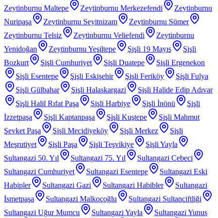
Zeytinburnu Maltepe
Zeytinburnu Merkezefendi
Zeytinburnu
Nuripaşa
Zeytinburnu Seyitnizam
Zeytinburnu Sümer
Zeytinburnu Telsiz
Zeytinburnu Veliefendi
Zeytinburnu
Yenidoğan
Zeytinburnu Yeşiltepe
Şişli 19 Mayıs
Şişli
Bozkurt
Şişli Cumhuriyet
Şişli Duatepe
Şişli Ergenekon
Şişli Esentepe
Şişli Eskişehir
Şişli Feriköy
Şişli Fulya
Şişli Gülbahar
Şişli Halaskargazi
Şişli Halide Edip Adıvar
Şişli Halil Rıfat Paşa
Şişli Harbiye
Şişli İnönü
Şişli
İzzetpaşa
Şişli Kaptanpaşa
Şişli Kuştepe
Şişli Mahmut
Şevket Paşa
Şişli Mecidiyeköy
Şişli Merkez
Şişli
Meşrutiyet
Şişli Paşa
Şişli Teşvikiye
Şişli Yayla
Sultangazi 50. Yıl
Sultangazi 75. Yıl
Sultangazi Cebeci
Sultangazi Cumhuriyet
Sultangazi Esentepe
Sultangazi Eski
Habipler
Sultangazi Gazi
Sultangazi Habibler
Sultangazi
İsmetpaşa
Sultangazi Malkoçoğlu
Sultangazi Sultançiftliği
Sultangazi Uğur Mumcu
Sultangazi Yayla
Sultangazi Yunus