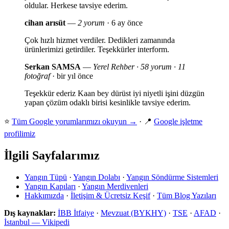
oldular. Herkese tavsiye ederim.
cihan arısüt
—
2 yorum
· 6 ay önce
Çok hızlı hizmet verdiler. Dedikleri zamanında
ürünlerimizi getirdiler. Teşekkürler interform.
Serkan SAMSA
—
Yerel Rehber · 58 yorum · 11
fotoğraf
· bir yıl önce
Teşekkür ederiz Kaan bey dürüst iyi niyetli işini düzgün
yapan çözüm odaklı birisi kesinlikle tavsiye ederim.
⭐
Tüm Google yorumlarımızı okuyun →
· 📍
Google işletme
profilimiz
İlgili Sayfalarımız
Yangın Tüpü
·
Yangın Dolabı
·
Yangın Söndürme Sistemleri
Yangın Kapıları
·
Yangın Merdivenleri
Hakkımızda
·
İletişim & Ücretsiz Keşif
·
Tüm Blog Yazıları
Dış kaynaklar:
İBB İtfaiye
·
Mevzuat (BYKHY)
·
TSE
·
AFAD
·
İstanbul — Vikipedi