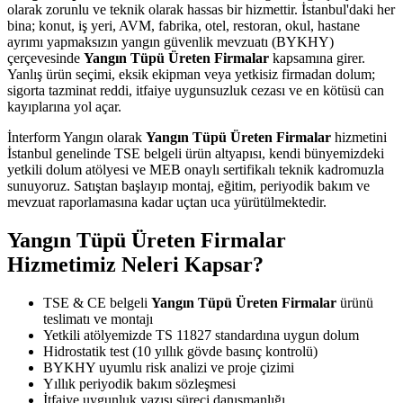
olarak zorunlu ve teknik olarak hassas bir hizmettir. İstanbul'daki her
bina; konut, iş yeri, AVM, fabrika, otel, restoran, okul, hastane
ayrımı yapmaksızın yangın güvenlik mevzuatı (BYKHY)
çerçevesinde
Yangın Tüpü Üreten Firmalar
kapsamına girer.
Yanlış ürün seçimi, eksik ekipman veya yetkisiz firmadan dolum;
sigorta tazminat reddi, itfaiye uygunsuzluk cezası ve en kötüsü can
kayıplarına yol açar.
İnterform Yangın olarak
Yangın Tüpü Üreten Firmalar
hizmetini
İstanbul genelinde TSE belgeli ürün altyapısı, kendi bünyemizdeki
yetkili dolum atölyesi ve MEB onaylı sertifikalı teknik kadromuzla
sunuyoruz. Satıştan başlayıp montaj, eğitim, periyodik bakım ve
mevzuat raporlamasına kadar uçtan uca yürütülmektedir.
Yangın Tüpü Üreten Firmalar
Hizmetimiz Neleri Kapsar?
TSE & CE belgeli
Yangın Tüpü Üreten Firmalar
ürünü
teslimatı ve montajı
Yetkili atölyemizde TS 11827 standardına uygun dolum
Hidrostatik test (10 yıllık gövde basınç kontrolü)
BYKHY uyumlu risk analizi ve proje çizimi
Yıllık periyodik bakım sözleşmesi
İtfaiye uygunluk yazısı süreci danışmanlığı