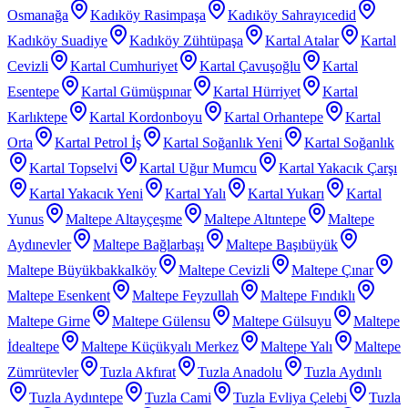
Osmanağa
Kadıköy Rasimpaşa
Kadıköy Sahrayıcedid
Kadıköy Suadiye
Kadıköy Zühtüpaşa
Kartal Atalar
Kartal
Cevizli
Kartal Cumhuriyet
Kartal Çavuşoğlu
Kartal
Esentepe
Kartal Gümüşpınar
Kartal Hürriyet
Kartal
Karlıktepe
Kartal Kordonboyu
Kartal Orhantepe
Kartal
Orta
Kartal Petrol İş
Kartal Soğanlık Yeni
Kartal Soğanlık
Kartal Topselvi
Kartal Uğur Mumcu
Kartal Yakacık Çarşı
Kartal Yakacık Yeni
Kartal Yalı
Kartal Yukarı
Kartal
Yunus
Maltepe Altayçeşme
Maltepe Altıntepe
Maltepe
Aydınevler
Maltepe Bağlarbaşı
Maltepe Başıbüyük
Maltepe Büyükbakkalköy
Maltepe Cevizli
Maltepe Çınar
Maltepe Esenkent
Maltepe Feyzullah
Maltepe Fındıklı
Maltepe Girne
Maltepe Gülensu
Maltepe Gülsuyu
Maltepe
İdealtepe
Maltepe Küçükyalı Merkez
Maltepe Yalı
Maltepe
Zümrütevler
Tuzla Akfırat
Tuzla Anadolu
Tuzla Aydınlı
Tuzla Aydıntepe
Tuzla Cami
Tuzla Evliya Çelebi
Tuzla