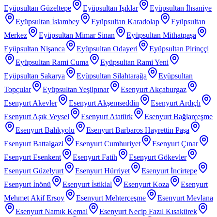
Eyüpsultan Güzeltepe
Eyüpsultan Işıklar
Eyüpsultan İhsaniye
Eyüpsultan İslambey
Eyüpsultan Karadolap
Eyüpsultan
Merkez
Eyüpsultan Mimar Sinan
Eyüpsultan Mithatpaşa
Eyüpsultan Nişanca
Eyüpsultan Odayeri
Eyüpsultan Pirinççi
Eyüpsultan Rami Cuma
Eyüpsultan Rami Yeni
Eyüpsultan Sakarya
Eyüpsultan Silahtarağa
Eyüpsultan
Topçular
Eyüpsultan Yeşilpınar
Esenyurt Akçaburgaz
Esenyurt Akevler
Esenyurt Akşemseddin
Esenyurt Ardıçlı
Esenyurt Aşık Veysel
Esenyurt Atatürk
Esenyurt Bağlarçeşme
Esenyurt Balıkyolu
Esenyurt Barbaros Hayrettin Paşa
Esenyurt Battalgazi
Esenyurt Cumhuriyet
Esenyurt Çınar
Esenyurt Esenkent
Esenyurt Fatih
Esenyurt Gökevler
Esenyurt Güzelyurt
Esenyurt Hürriyet
Esenyurt İncirtepe
Esenyurt İnönü
Esenyurt İstiklal
Esenyurt Koza
Esenyurt
Mehmet Akif Ersoy
Esenyurt Mehterçeşme
Esenyurt Mevlana
Esenyurt Namık Kemal
Esenyurt Necip Fazıl Kısakürek