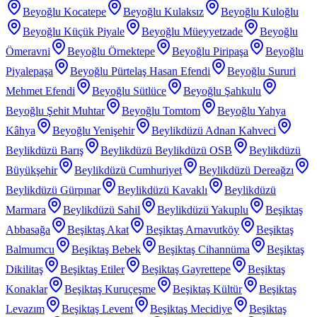
Beyoğlu Kocatepe
Beyoğlu Kulaksız
Beyoğlu Kuloğlu
Beyoğlu Küçük Piyale
Beyoğlu Müeyyetzade
Beyoğlu
Ömeravni
Beyoğlu Örnektepe
Beyoğlu Piripaşa
Beyoğlu
Piyalepaşa
Beyoğlu Pürtelaş Hasan Efendi
Beyoğlu Sururi
Mehmet Efendi
Beyoğlu Sütlüce
Beyoğlu Şahkulu
Beyoğlu Şehit Muhtar
Beyoğlu Tomtom
Beyoğlu Yahya
Kâhya
Beyoğlu Yenişehir
Beylikdüzü Adnan Kahveci
Beylikdüzü Barış
Beylikdüzü Beylikdüzü OSB
Beylikdüzü
Büyükşehir
Beylikdüzü Cumhuriyet
Beylikdüzü Dereağzı
Beylikdüzü Gürpınar
Beylikdüzü Kavaklı
Beylikdüzü
Marmara
Beylikdüzü Sahil
Beylikdüzü Yakuplu
Beşiktaş
Abbasağa
Beşiktaş Akat
Beşiktaş Arnavutköy
Beşiktaş
Balmumcu
Beşiktaş Bebek
Beşiktaş Cihannüma
Beşiktaş
Dikilitaş
Beşiktaş Etiler
Beşiktaş Gayrettepe
Beşiktaş
Konaklar
Beşiktaş Kuruçeşme
Beşiktaş Kültür
Beşiktaş
Levazım
Beşiktaş Levent
Beşiktaş Mecidiye
Beşiktaş