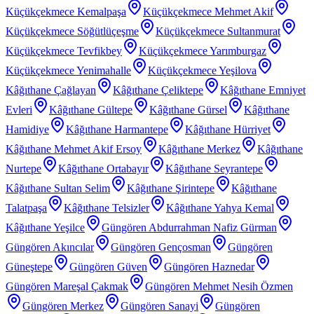
Küçükçekmece Kemalpaşa
Küçükçekmece Mehmet Akif
Küçükçekmece Söğütlüçeşme
Küçükçekmece Sultanmurat
Küçükçekmece Tevfikbey
Küçükçekmece Yarımburgaz
Küçükçekmece Yenimahalle
Küçükçekmece Yeşilova
Kâğıthane Çağlayan
Kâğıthane Çeliktepe
Kâğıthane Emniyet
Evleri
Kâğıthane Gültepe
Kâğıthane Gürsel
Kâğıthane
Hamidiye
Kâğıthane Harmantepe
Kâğıthane Hürriyet
Kâğıthane Mehmet Akif Ersoy
Kâğıthane Merkez
Kâğıthane
Nurtepe
Kâğıthane Ortabayır
Kâğıthane Seyrantepe
Kâğıthane Sultan Selim
Kâğıthane Şirintepe
Kâğıthane
Talatpaşa
Kâğıthane Telsizler
Kâğıthane Yahya Kemal
Kâğıthane Yeşilce
Güngören Abdurrahman Nafiz Gürman
Güngören Akıncılar
Güngören Gençosman
Güngören
Güneştepe
Güngören Güven
Güngören Haznedar
Güngören Mareşal Çakmak
Güngören Mehmet Nesih Özmen
Güngören Merkez
Güngören Sanayi
Güngören