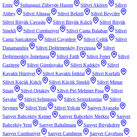
Emre
Sultangazi Zübeyde Hanım
Silivri Akören
Silivri
Alibey
Silivri Alipaşa
Silivri Bekirli
Silivri Beyciler
Silivri Büyük Çavuşlu
Silivri Büyük Kılıçlı
Silivri Büyük
Sinekli
Silivri Cumhuriyet
Silivri Çanta Balaban
Silivri
Çanta Sancaktepe
Silivri Çayırdere
Silivri Çeltik
Silivri
Danamandıra
Silivri Değirmenköy Fevzipaşa
Silivri
Değirmenköy İsmetpaşa
Silivri Fatih
Silivri Fener
Silivri
Gazitepe
Silivri Gümüşyaka
Silivri Kadıköy
Silivri
Kavaklı Hürriyet
Silivri Kavaklı İstiklal
Silivri Kurfallı
Silivri Küçük Kılıçlı
Silivri Küçük Sinekli
Silivri Mimar
Sinan
Silivri Ortaköy
Silivri Piri Mehmet Paşa
Silivri
Sayalar
Silivri Selimpaşa
Silivri Semizkumlar
Silivri
Seymen
Silivri Yeni
Silivri Yolçatı
Sarıyer Ayazağa
Sarıyer Bahçeköy Kemer
Sarıyer Bahçeköy Merkez
Sarıyer
Bahçeköy Yeni
Sarıyer Baltalimanı
Sarıyer Büyükdere
Sarıyer Cumhuriyet
Sarıyer Çamlıtepe
Sarıyer Çayırbaşı