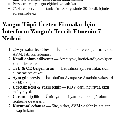
Personel için yangın eğitimi ve tatbikat
7/24 acil servis — İstanbul'un 39 ilçesinde 30-60 dk içinde
adresinizdeyiz
Yangın Tüpü Üreten Firmalar İçin
İnterform Yangın'ı Tercih Etmenin 7
Nedeni
20+ yıl saha tecrübesi
— İstanbul'da binlerce apartman, site,
AVM, fabrika referansı.
Kendi dolum atölyemiz
— Aracı yok, üretici-atölye-müşteri
zinciri tek elden.
TSE & CE belgeli ürün
— Her cihaza ayrı sertifika, sicil
numarası ve etiket.
Aynı gün servis
— İstanbul'un Avrupa ve Anadolu yakasında
30-60 dk içinde.
Ücretsiz keşif & yazılı teklif
— KDV dahil net fiyat, gizli
maliyet yok.
Garantili işçilik
— Ürün garantisi yanında montaj/dolum
işçiliğine de garanti.
Kurumsal e-fatura
— Site, şirket, AVM ve fabrikalara cari
hesap imkânı.