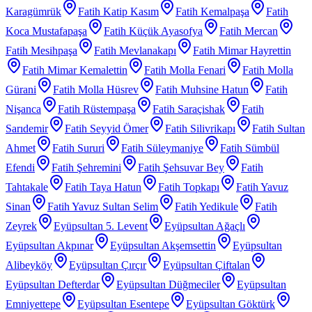
Karagümrük
Fatih Katip Kasım
Fatih Kemalpaşa
Fatih
Koca Mustafapaşa
Fatih Küçük Ayasofya
Fatih Mercan
Fatih Mesihpaşa
Fatih Mevlanakapı
Fatih Mimar Hayrettin
Fatih Mimar Kemalettin
Fatih Molla Fenari
Fatih Molla
Gürani
Fatih Molla Hüsrev
Fatih Muhsine Hatun
Fatih
Nişanca
Fatih Rüstempaşa
Fatih Saraçishak
Fatih
Sarıdemir
Fatih Seyyid Ömer
Fatih Silivrikapı
Fatih Sultan
Ahmet
Fatih Sururi
Fatih Süleymaniye
Fatih Sümbül
Efendi
Fatih Şehremini
Fatih Şehsuvar Bey
Fatih
Tahtakale
Fatih Taya Hatun
Fatih Topkapı
Fatih Yavuz
Sinan
Fatih Yavuz Sultan Selim
Fatih Yedikule
Fatih
Zeyrek
Eyüpsultan 5. Levent
Eyüpsultan Ağaçlı
Eyüpsultan Akpınar
Eyüpsultan Akşemsettin
Eyüpsultan
Alibeyköy
Eyüpsultan Çırçır
Eyüpsultan Çiftalan
Eyüpsultan Defterdar
Eyüpsultan Düğmeciler
Eyüpsultan
Emniyettepe
Eyüpsultan Esentepe
Eyüpsultan Göktürk