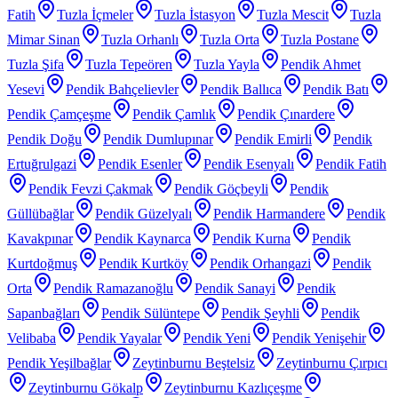
Fatih
Tuzla İçmeler
Tuzla İstasyon
Tuzla Mescit
Tuzla
Mimar Sinan
Tuzla Orhanlı
Tuzla Orta
Tuzla Postane
Tuzla Şifa
Tuzla Tepeören
Tuzla Yayla
Pendik Ahmet
Yesevi
Pendik Bahçelievler
Pendik Ballıca
Pendik Batı
Pendik Çamçeşme
Pendik Çamlık
Pendik Çınardere
Pendik Doğu
Pendik Dumlupınar
Pendik Emirli
Pendik
Ertuğrulgazi
Pendik Esenler
Pendik Esenyalı
Pendik Fatih
Pendik Fevzi Çakmak
Pendik Göçbeyli
Pendik
Güllübağlar
Pendik Güzelyalı
Pendik Harmandere
Pendik
Kavakpınar
Pendik Kaynarca
Pendik Kurna
Pendik
Kurtdoğmuş
Pendik Kurtköy
Pendik Orhangazi
Pendik
Orta
Pendik Ramazanoğlu
Pendik Sanayi
Pendik
Sapanbağları
Pendik Sülüntepe
Pendik Şeyhli
Pendik
Velibaba
Pendik Yayalar
Pendik Yeni
Pendik Yenişehir
Pendik Yeşilbağlar
Zeytinburnu Beştelsiz
Zeytinburnu Çırpıcı
Zeytinburnu Gökalp
Zeytinburnu Kazlıçeşme