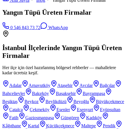
Ana Sayfa
Blog
Yangın Tüpü Üreten Firmalar
Yangın Tüpü Üreten Firmalar
0 546 843 73 72
WhatsApp
İstanbul İlçelerinde
Yangın Tüpü Üreten
Firmalar
Her ilçe için özel hazırlanmış bölgesel rehberler — mahallelere
kadar ücretsiz keşif.
Adalar
Arnavutköy
Ataşehir
Avcılar
Bağcılar
Bahçelievler
Bakırköy
Başakşehir
Bayrampaşa
Beşiktaş
Beykoz
Beylikdüzü
Beyoğlu
Büyükçekmece
Çatalca
Çekmeköy
Esenler
Esenyurt
Eyüpsultan
Fatih
Gaziosmanpaşa
Güngören
Kadıköy
Kâğıthane
Kartal
Küçükçekmece
Maltepe
Pendik