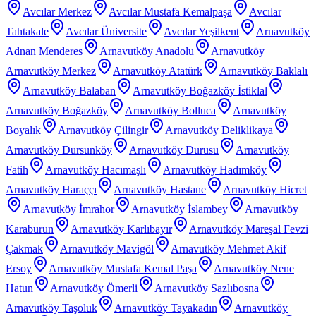
Avcılar Merkez
Avcılar Mustafa Kemalpaşa
Avcılar
Tahtakale
Avcılar Üniversite
Avcılar Yeşilkent
Arnavutköy
Adnan Menderes
Arnavutköy Anadolu
Arnavutköy
Arnavutköy Merkez
Arnavutköy Atatürk
Arnavutköy Baklalı
Arnavutköy Balaban
Arnavutköy Boğazköy İstiklal
Arnavutköy Boğazköy
Arnavutköy Bolluca
Arnavutköy
Boyalık
Arnavutköy Çilingir
Arnavutköy Deliklikaya
Arnavutköy Dursunköy
Arnavutköy Durusu
Arnavutköy
Fatih
Arnavutköy Hacımaşlı
Arnavutköy Hadımköy
Arnavutköy Haraççı
Arnavutköy Hastane
Arnavutköy Hicret
Arnavutköy İmrahor
Arnavutköy İslambey
Arnavutköy
Karaburun
Arnavutköy Karlıbayır
Arnavutköy Mareşal Fevzi
Çakmak
Arnavutköy Mavigöl
Arnavutköy Mehmet Akif
Ersoy
Arnavutköy Mustafa Kemal Paşa
Arnavutköy Nene
Hatun
Arnavutköy Ömerli
Arnavutköy Sazlıbosna
Arnavutköy Taşoluk
Arnavutköy Tayakadın
Arnavutköy