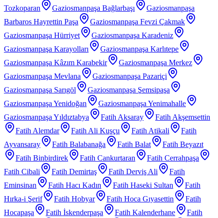
Tozkoparan
Gaziosmanpaşa Bağlarbaşı
Gaziosmanpaşa
Barbaros Hayrettin Paşa
Gaziosmanpaşa Fevzi Çakmak
Gaziosmanpaşa Hürriyet
Gaziosmanpaşa Karadeniz
Gaziosmanpaşa Karayolları
Gaziosmanpaşa Karlıtepe
Gaziosmanpaşa Kâzım Karabekir
Gaziosmanpaşa Merkez
Gaziosmanpaşa Mevlana
Gaziosmanpaşa Pazariçi
Gaziosmanpaşa Sarıgöl
Gaziosmanpaşa Şemsipaşa
Gaziosmanpaşa Yenidoğan
Gaziosmanpaşa Yenimahalle
Gaziosmanpaşa Yıldıztabya
Fatih Aksaray
Fatih Akşemsettin
Fatih Alemdar
Fatih Ali Kuşçu
Fatih Atikali
Fatih
Ayvansaray
Fatih Balabanağa
Fatih Balat
Fatih Beyazıt
Fatih Binbirdirek
Fatih Cankurtaran
Fatih Cerrahpaşa
Fatih Cibali
Fatih Demirtaş
Fatih Derviş Ali
Fatih
Eminsinan
Fatih Hacı Kadın
Fatih Haseki Sultan
Fatih
Hırka-i Şerif
Fatih Hobyar
Fatih Hoca Gıyasettin
Fatih
Hocapaşa
Fatih İskenderpaşa
Fatih Kalenderhane
Fatih