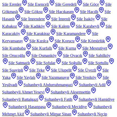
Şile Erenler
Şile Esenceli
Şile Geredeli
Şile Göçe
Şile
Gökmaşlı
Şile Göksu
Şile Hacıkasım
Şile Hacıllı
Şile
Hasanlı
Şile İmrendere
Şile İmrenli
Şile İsaköy
Şile
Kabakoz
Şile Kadıköy
Şile Kalem
Şile Karabeyli
Şile
Karacaköy
Şile Karakiraz
Şile Karamandere
Şile
Kervansaray
Şile Kızılca
Şile Korucu
Şile Kömürlük
Şile Kumbaba
Şile Kurfallı
Şile Kurna
Şile Meşrutiyet
Şile Oruçoğlu
Şile Osmanköy
Şile Ovacık
Şile Sahilköy
Şile Satmazlı
Şile Sofular
Şile Soğullu
Şile Sortullu
Şile Şuayipli
Şile Teke
Şile Ulupelit
Şile Üvezli
Şile
Yaka
Şile Yaylalı
Şile Yazımanayır
Şile Yeniköy
Şile
Yeşilvadi
Sultanbeyli Abdurrahmangazi
Sultanbeyli Adil
Sultanbeyli Ahmet Yesevi
Sultanbeyli Akşemsettin
Sultanbeyli Battalgazi
Sultanbeyli Fatih
Sultanbeyli Hamidiye
Sultanbeyli Hasanpaşa
Sultanbeyli Mecidiye
Sultanbeyli
Mehmet Akif
Sultanbeyli Mimar Sinan
Sultanbeyli Necip