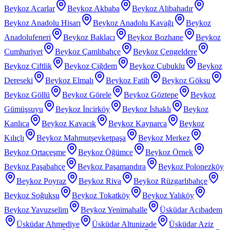
Beykoz Acarlar
Beykoz Akbaba
Beykoz Alibahadır
Beykoz Anadolu Hisarı
Beykoz Anadolu Kavağı
Beykoz
Anadolufeneri
Beykoz Baklacı
Beykoz Bozhane
Beykoz
Cumhuriyet
Beykoz Çamlıbahçe
Beykoz Çengeldere
Beykoz Çiftlik
Beykoz Çiğdem
Beykoz Çubuklu
Beykoz
Dereseki
Beykoz Elmalı
Beykoz Fatih
Beykoz Göksu
Beykoz Göllü
Beykoz Görele
Beykoz Göztepe
Beykoz
Gümüşsuyu
Beykoz İncirköy
Beykoz İshaklı
Beykoz
Kanlıca
Beykoz Kavacık
Beykoz Kaynarca
Beykoz
Kılıçlı
Beykoz Mahmutşevketpaşa
Beykoz Merkez
Beykoz Ortaçeşme
Beykoz Öğümce
Beykoz Örnek
Beykoz Paşabahçe
Beykoz Paşamandıra
Beykoz Polonezköy
Beykoz Poyraz
Beykoz Riva
Beykoz Rüzgarlıbahçe
Beykoz Soğuksu
Beykoz Tokatköy
Beykoz Yalıköy
Beykoz Yavuzselim
Beykoz Yenimahalle
Üsküdar Acıbadem
Üsküdar Ahmediye
Üsküdar Altunizade
Üsküdar Aziz