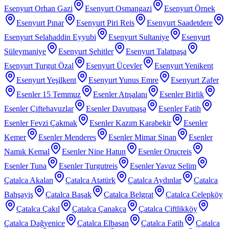
Esenyurt Orhan Gazi
Esenyurt Osmangazi
Esenyurt Örnek
Esenyurt Pınar
Esenyurt Piri Reis
Esenyurt Saadetdere
Esenyurt Selahaddin Eyyubi
Esenyurt Sultaniye
Esenyurt
Süleymaniye
Esenyurt Şehitler
Esenyurt Talatpaşa
Esenyurt Turgut Özal
Esenyurt Üçevler
Esenyurt Yenikent
Esenyurt Yeşilkent
Esenyurt Yunus Emre
Esenyurt Zafer
Esenler 15 Temmuz
Esenler Atışalanı
Esenler Birlik
Esenler Çiftehavuzlar
Esenler Davutpaşa
Esenler Fatih
Esenler Fevzi Çakmak
Esenler Kazım Karabekir
Esenler
Kemer
Esenler Menderes
Esenler Mimar Sinan
Esenler
Namık Kemal
Esenler Nine Hatun
Esenler Oruçreis
Esenler Tuna
Esenler Turgutreis
Esenler Yavuz Selim
Çatalca Akalan
Çatalca Atatürk
Çatalca Aydınlar
Çatalca
Bahşayiş
Çatalca Başak
Çatalca Belgrat
Çatalca Celepköy
Çatalca Çakıl
Çatalca Çanakça
Çatalca Çiftlikköy
Çatalca Dağyenice
Çatalca Elbasan
Çatalca Fatih
Çatalca