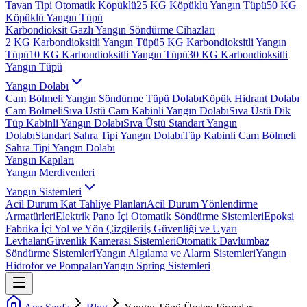
Tavan Tipi Otomatik Köpüklü
25 KG Köpüklü Yangın Tüpü
50 KG
Köpüklü Yangın Tüpü
Karbondioksit Gazlı Yangın Söndürme Cihazları
2 KG Karbondioksitli Yangın Tüpü
5 KG Karbondioksitli Yangın
Tüpü
10 KG Karbondioksitli Yangın Tüpü
30 KG Karbondioksitli
Yangın Tüpü
Yangın Dolabı
Cam Bölmeli Yangın Söndürme Tüpü Dolabı
Köpük Hidrant Dolabı
Cam Bölmeli
Sıva Üstü Cam Kabinli Yangın Dolabı
Sıva Üstü Dik
Tüp Kabinli Yangın Dolabı
Sıva Üstü Standart Yangın
Dolabı
Standart Sahra Tipi Yangın Dolabı
Tüp Kabinli Cam Bölmeli
Sahra Tipi Yangın Dolabı
Yangın Kapıları
Yangın Merdivenleri
Yangın Sistemleri
Acil Durum Kat Tahliye Planları
Acil Durum Yönlendirme
Armatürleri
Elektrik Pano İçi Otomatik Söndürme Sistemleri
Epoksi
Fabrika İçi Yol ve Yön Çizgileri
İş Güvenliği ve Uyarı
Levhaları
Güvenlik Kamerası Sistemleri
Otomatik Davlumbaz
Söndürme Sistemleri
Yangın Algılama ve Alarm Sistemleri
Yangın
Hidrofor ve Pompaları
Yangın Spring Sistemleri