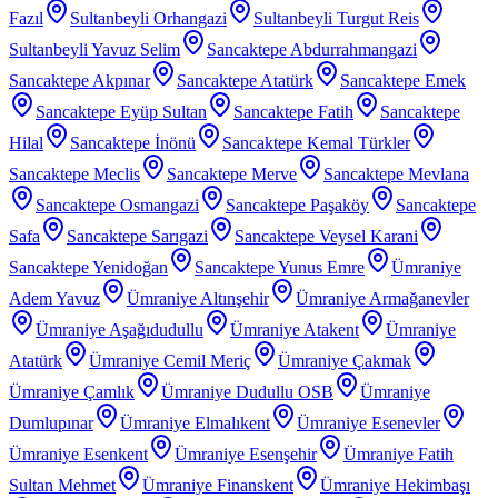
Fazıl
Sultanbeyli Orhangazi
Sultanbeyli Turgut Reis
Sultanbeyli Yavuz Selim
Sancaktepe Abdurrahmangazi
Sancaktepe Akpınar
Sancaktepe Atatürk
Sancaktepe Emek
Sancaktepe Eyüp Sultan
Sancaktepe Fatih
Sancaktepe
Hilal
Sancaktepe İnönü
Sancaktepe Kemal Türkler
Sancaktepe Meclis
Sancaktepe Merve
Sancaktepe Mevlana
Sancaktepe Osmangazi
Sancaktepe Paşaköy
Sancaktepe
Safa
Sancaktepe Sarıgazi
Sancaktepe Veysel Karani
Sancaktepe Yenidoğan
Sancaktepe Yunus Emre
Ümraniye
Adem Yavuz
Ümraniye Altınşehir
Ümraniye Armağanevler
Ümraniye Aşağıdudullu
Ümraniye Atakent
Ümraniye
Atatürk
Ümraniye Cemil Meriç
Ümraniye Çakmak
Ümraniye Çamlık
Ümraniye Dudullu OSB
Ümraniye
Dumlupınar
Ümraniye Elmalıkent
Ümraniye Esenevler
Ümraniye Esenkent
Ümraniye Esenşehir
Ümraniye Fatih
Sultan Mehmet
Ümraniye Finanskent
Ümraniye Hekimbaşı