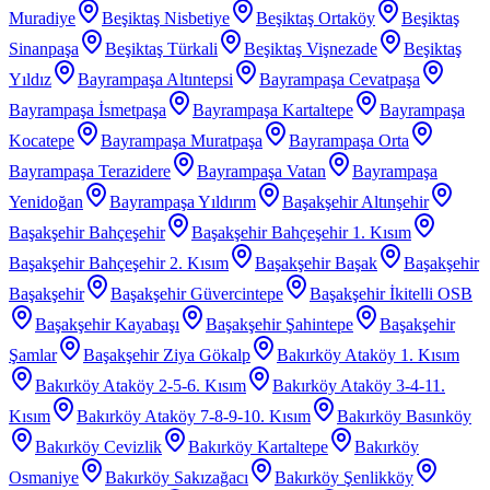
Muradiye
Beşiktaş Nisbetiye
Beşiktaş Ortaköy
Beşiktaş
Sinanpaşa
Beşiktaş Türkali
Beşiktaş Vişnezade
Beşiktaş
Yıldız
Bayrampaşa Altıntepsi
Bayrampaşa Cevatpaşa
Bayrampaşa İsmetpaşa
Bayrampaşa Kartaltepe
Bayrampaşa
Kocatepe
Bayrampaşa Muratpaşa
Bayrampaşa Orta
Bayrampaşa Terazidere
Bayrampaşa Vatan
Bayrampaşa
Yenidoğan
Bayrampaşa Yıldırım
Başakşehir Altınşehir
Başakşehir Bahçeşehir
Başakşehir Bahçeşehir 1. Kısım
Başakşehir Bahçeşehir 2. Kısım
Başakşehir Başak
Başakşehir
Başakşehir
Başakşehir Güvercintepe
Başakşehir İkitelli OSB
Başakşehir Kayabaşı
Başakşehir Şahintepe
Başakşehir
Şamlar
Başakşehir Ziya Gökalp
Bakırköy Ataköy 1. Kısım
Bakırköy Ataköy 2-5-6. Kısım
Bakırköy Ataköy 3-4-11.
Kısım
Bakırköy Ataköy 7-8-9-10. Kısım
Bakırköy Basınköy
Bakırköy Cevizlik
Bakırköy Kartaltepe
Bakırköy
Osmaniye
Bakırköy Sakızağacı
Bakırköy Şenlikköy