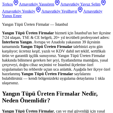
Terkos
Arnavutköy Yassıören
Arnavutköy Yavuz Selim
Arnavutköy Yeniköy
Arnavutköy Yeşilbayır
Arnavutköy
Yunus Emre
Yangın Tüpü Üreten Firmalar
— İstanbul
Yangın Tüpü Üreten Firmalar
hizmeti için İstanbul'un her ilçesine
7/24 ulaşan, TSE & CE belgeli, 20+ yıl tecrübeli profesyonel adres:
İnterform Yangın
. Avrupa ve Anadolu yakasının 39 ilçesinin
tamamında
Yangın Tüpü Üreten Firmalar
talebinizi aynı gün
karşılıyor; ücretsiz keşif, yazılı ve KDV dahil net teklif, sertifikalı
ürün ve garantili işçilik sunuyoruz. Yangın Tüpü Üreten Firmalar
hakkında bilinmesi gereken her şeyi, fiyatlandırma mantığını, yasal
çerçeveyi, doğru cihaz seçimini ve İstanbul ilçelerine özel
uygulamaları bu rehberde uçtan uca anlattık. Aşağıda her ilçeye özel
hazırlanmış
Yangın Tüpü Üreten Firmalar
sayfalarını
bulabilirsiniz — kendi bölgenizdeki uygulama detaylarına 1 tıkla
ulaşırsınız.
Yangın Tüpü Üreten Firmalar Nedir,
Neden Önemlidir?
Yangın Tüpü Üreten Firmalar
, can ve mal güvenliği için yasal