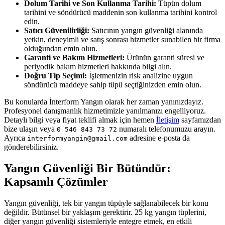
Dolum Tarihi ve Son Kullanma Tarihi:
Tüpün dolum
tarihini ve söndürücü maddenin son kullanma tarihini kontrol
edin.
Satıcı Güvenilirliği:
Satıcının yangın güvenliği alanında
yetkin, deneyimli ve satış sonrası hizmetler sunabilen bir firma
olduğundan emin olun.
Garanti ve Bakım Hizmetleri:
Ürünün garanti süresi ve
periyodik bakım hizmetleri hakkında bilgi alın.
Doğru Tip Seçimi:
İşletmenizin risk analizine uygun
söndürücü maddeye sahip tüpü seçtiğinizden emin olun.
Bu konularda İnterform Yangın olarak her zaman yanınızdayız.
Profesyonel danışmanlık hizmetimizle yanılmanızı engelliyoruz.
Detaylı bilgi veya fiyat teklifi almak için hemen
İletişim
sayfamızdan
bize ulaşın veya
numaralı telefonumuzu arayın.
0 546 843 73 72
Ayrıca
adresine e-posta da
interformyangin@gmail.com
gönderebilirsiniz.
Yangın Güvenliği Bir Bütündür:
Kapsamlı Çözümler
Yangın güvenliği, tek bir yangın tüpüyle sağlanabilecek bir konu
değildir. Bütünsel bir yaklaşım gerektirir. 25 kg yangın tüplerini,
diğer yangın güvenliği sistemleriyle entegre etmek, en etkili