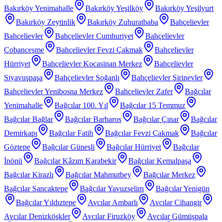
Bakırköy Yenimahalle
Bakırköy Yeşilköy
Bakırköy Yeşilyurt
Bakırköy Zeytinlik
Bakırköy Zuhuratbaba
Bahçelievler
Bahçelievler
Bahçelievler Cumhuriyet
Bahçelievler
Çobançeşme
Bahçelievler Fevzi Çakmak
Bahçelievler
Hürriyet
Bahçelievler Kocasinan Merkez
Bahçelievler
Siyavuşpaşa
Bahçelievler Soğanlı
Bahçelievler Şirinevler
Bahçelievler Yenibosna Merkez
Bahçelievler Zafer
Bağcılar
Yenimahalle
Bağcılar 100. Yıl
Bağcılar 15 Temmuz
Bağcılar Bağlar
Bağcılar Barbaros
Bağcılar Çınar
Bağcılar
Demirkapı
Bağcılar Fatih
Bağcılar Fevzi Çakmak
Bağcılar
Göztepe
Bağcılar Güneşli
Bağcılar Hürriyet
Bağcılar
İnönü
Bağcılar Kâzım Karabekir
Bağcılar Kemalpaşa
Bağcılar Kirazlı
Bağcılar Mahmutbey
Bağcılar Merkez
Bağcılar Sancaktepe
Bağcılar Yavuzselim
Bağcılar Yenigün
Bağcılar Yıldıztepe
Avcılar Ambarlı
Avcılar Cihangir
Avcılar Denizköşkler
Avcılar Firuzköy
Avcılar Gümüşpala