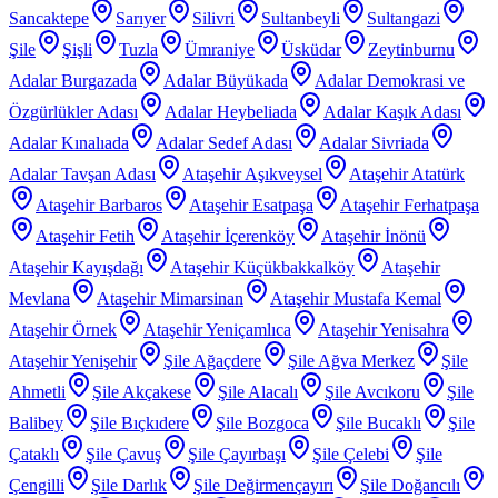
Sancaktepe
Sarıyer
Silivri
Sultanbeyli
Sultangazi
Şile
Şişli
Tuzla
Ümraniye
Üsküdar
Zeytinburnu
Adalar Burgazada
Adalar Büyükada
Adalar Demokrasi ve
Özgürlükler Adası
Adalar Heybeliada
Adalar Kaşık Adası
Adalar Kınalıada
Adalar Sedef Adası
Adalar Sivriada
Adalar Tavşan Adası
Ataşehir Aşıkveysel
Ataşehir Atatürk
Ataşehir Barbaros
Ataşehir Esatpaşa
Ataşehir Ferhatpaşa
Ataşehir Fetih
Ataşehir İçerenköy
Ataşehir İnönü
Ataşehir Kayışdağı
Ataşehir Küçükbakkalköy
Ataşehir
Mevlana
Ataşehir Mimarsinan
Ataşehir Mustafa Kemal
Ataşehir Örnek
Ataşehir Yeniçamlıca
Ataşehir Yenisahra
Ataşehir Yenişehir
Şile Ağaçdere
Şile Ağva Merkez
Şile
Ahmetli
Şile Akçakese
Şile Alacalı
Şile Avcıkoru
Şile
Balibey
Şile Bıçkıdere
Şile Bozgoca
Şile Bucaklı
Şile
Çataklı
Şile Çavuş
Şile Çayırbaşı
Şile Çelebi
Şile
Çengilli
Şile Darlık
Şile Değirmençayırı
Şile Doğancılı