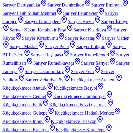
Sarıyer Darüşşafaka
Sarıyer Demirciköy
Sarıyer Emirgan
Sarıyer Fatih Sultan Mehmet
Sarıyer Ferahevler
Sarıyer
Garipçe
Sarıyer Gümüşdere
Sarıyer Huzur
Sarıyer İstinye
Sarıyer Kâzım Karabekir Paşa
Sarıyer Kısırkaya
Sarıyer
Kilyos
Sarıyer Kireçburnu
Sarıyer Kocataş
Sarıyer Maden
Sarıyer Maslak
Sarıyer Pınar
Sarıyer Poligon
Sarıyer
PTT Evleri
Sarıyer Reşitpaşa
Sarıyer Rumelifeneri
Sarıyer
Rumelihisarı
Sarıyer Rumelikavağı
Sarıyer Sarıyer
Sarıyer
Tarabya
Sarıyer Uskumruköy
Sarıyer Yeni
Sarıyer
Yeniköy
Sarıyer Zekeriyaköy
Küçükçekmece Atakent
Küçükçekmece Atatürk
Küçükçekmece Beşyol
Küçükçekmece Cennet
Küçükçekmece Cumhuriyet
Küçükçekmece Fatih
Küçükçekmece Fevzi Çakmak
Küçükçekmece Gültepe
Küçükçekmece Halkalı Merkez
Küçükçekmece İnönü
Küçükçekmece İstasyon
Küçükçekmece Kanarya
Küçükçekmece Kartaltepe