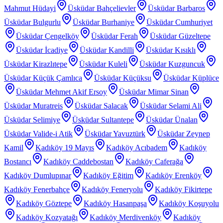
Mahmut Hüdayi
Üsküdar Bahçelievler
Üsküdar Barbaros
Üsküdar Bulgurlu
Üsküdar Burhaniye
Üsküdar Cumhuriyet
Üsküdar Çengelköy
Üsküdar Ferah
Üsküdar Güzeltepe
Üsküdar İcadiye
Üsküdar Kandilli
Üsküdar Kısıklı
Üsküdar Kirazlıtepe
Üsküdar Kuleli
Üsküdar Kuzguncuk
Üsküdar Küçük Çamlıca
Üsküdar Küçüksu
Üsküdar Küplüce
Üsküdar Mehmet Akif Ersoy
Üsküdar Mimar Sinan
Üsküdar Muratreis
Üsküdar Salacak
Üsküdar Selami Ali
Üsküdar Selimiye
Üsküdar Sultantepe
Üsküdar Ünalan
Üsküdar Valide-i Atik
Üsküdar Yavuztürk
Üsküdar Zeynep
Kamil
Kadıköy 19 Mayıs
Kadıköy Acıbadem
Kadıköy
Bostancı
Kadıköy Caddebostan
Kadıköy Caferağa
Kadıköy Dumlupınar
Kadıköy Eğitim
Kadıköy Erenköy
Kadıköy Fenerbahçe
Kadıköy Feneryolu
Kadıköy Fikirtepe
Kadıköy Göztepe
Kadıköy Hasanpaşa
Kadıköy Koşuyolu
Kadıköy Kozyatağı
Kadıköy Merdivenköy
Kadıköy