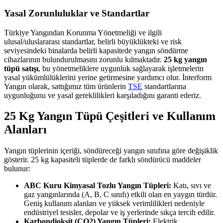
Yasal Zorunluluklar ve Standartlar
Türkiye Yangından Korunma Yönetmeliği ve ilgili
ulusal/uluslararası standartlar, belirli büyüklükteki ve risk
seviyesindeki binalarda belirli kapasitede yangın söndürme
cihazlarının bulundurulmasını zorunlu kılmaktadır.
25 kg yangın
tüpü satışı
, bu yönetmeliklere uygunluk sağlayarak işletmelerin
yasal yükümlülüklerini yerine getirmesine yardımcı olur. İnterform
Yangın olarak, sattığımız tüm ürünlerin
TSE
standartlarına
uygunluğunu ve yasal gereklilikleri karşıladığını garanti ederiz.
25 Kg Yangın Tüpü Çeşitleri ve Kullanım
Alanları
Yangın tüplerinin içeriği, söndüreceği yangın sınıfına göre değişiklik
gösterir. 25 kg kapasiteli tüplerde de farklı söndürücü maddeler
bulunur:
ABC Kuru Kimyasal Tozlu Yangın Tüpleri:
Katı, sıvı ve
gaz yangınlarında (A, B, C sınıfı) etkili olan en yaygın türdür.
Geniş kullanım alanları ve yüksek verimlilikleri nedeniyle
endüstriyel tesisler, depolar ve iş yerlerinde sıkça tercih edilir.
Karbondioksit (CO2) Yangın Tüpleri:
Elektrik