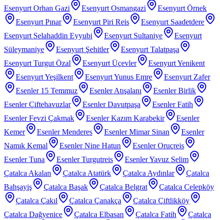
Esenyurt Orhan Gazi
Esenyurt Osmangazi
Esenyurt Örnek
Esenyurt Pınar
Esenyurt Piri Reis
Esenyurt Saadetdere
Esenyurt Selahaddin Eyyubi
Esenyurt Sultaniye
Esenyurt
Süleymaniye
Esenyurt Şehitler
Esenyurt Talatpaşa
Esenyurt Turgut Özal
Esenyurt Üçevler
Esenyurt Yenikent
Esenyurt Yeşilkent
Esenyurt Yunus Emre
Esenyurt Zafer
Esenler 15 Temmuz
Esenler Atışalanı
Esenler Birlik
Esenler Çiftehavuzlar
Esenler Davutpaşa
Esenler Fatih
Esenler Fevzi Çakmak
Esenler Kazım Karabekir
Esenler
Kemer
Esenler Menderes
Esenler Mimar Sinan
Esenler
Namık Kemal
Esenler Nine Hatun
Esenler Oruçreis
Esenler Tuna
Esenler Turgutreis
Esenler Yavuz Selim
Çatalca Akalan
Çatalca Atatürk
Çatalca Aydınlar
Çatalca
Bahşayiş
Çatalca Başak
Çatalca Belgrat
Çatalca Celepköy
Çatalca Çakıl
Çatalca Çanakça
Çatalca Çiftlikköy
Çatalca Dağyenice
Çatalca Elbasan
Çatalca Fatih
Çatalca