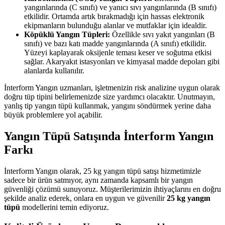
yangınlarında (C sınıfı) ve yanıcı sıvı yangınlarında (B sınıfı)
etkilidir. Ortamda artık bırakmadığı için hassas elektronik
ekipmanların bulunduğu alanlar ve mutfaklar için idealdir.
Köpüklü Yangın Tüpleri:
Özellikle sıvı yakıt yangınları (B
sınıfı) ve bazı katı madde yangınlarında (A sınıfı) etkilidir.
Yüzeyi kaplayarak oksijenle teması keser ve soğutma etkisi
sağlar. Akaryakıt istasyonları ve kimyasal madde depoları gibi
alanlarda kullanılır.
İnterform Yangın uzmanları, işletmenizin risk analizine uygun olarak
doğru tüp tipini belirlemenizde size yardımcı olacaktır. Unutmayın,
yanlış tip yangın tüpü kullanmak, yangını söndürmek yerine daha
büyük problemlere yol açabilir.
Yangın Tüpü Satışında İnterform Yangın
Farkı
İnterform Yangın olarak, 25 kg yangın tüpü satışı hizmetimizle
sadece bir ürün satmıyor, aynı zamanda kapsamlı bir yangın
güvenliği çözümü sunuyoruz. Müşterilerimizin ihtiyaçlarını en doğru
şekilde analiz ederek, onlara en uygun ve güvenilir
25 kg yangın
tüpü
modellerini temin ediyoruz.