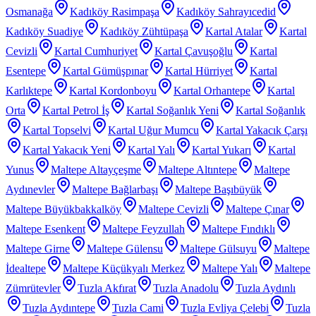
Osmanağa
Kadıköy Rasimpaşa
Kadıköy Sahrayıcedid
Kadıköy Suadiye
Kadıköy Zühtüpaşa
Kartal Atalar
Kartal
Cevizli
Kartal Cumhuriyet
Kartal Çavuşoğlu
Kartal
Esentepe
Kartal Gümüşpınar
Kartal Hürriyet
Kartal
Karlıktepe
Kartal Kordonboyu
Kartal Orhantepe
Kartal
Orta
Kartal Petrol İş
Kartal Soğanlık Yeni
Kartal Soğanlık
Kartal Topselvi
Kartal Uğur Mumcu
Kartal Yakacık Çarşı
Kartal Yakacık Yeni
Kartal Yalı
Kartal Yukarı
Kartal
Yunus
Maltepe Altayçeşme
Maltepe Altıntepe
Maltepe
Aydınevler
Maltepe Bağlarbaşı
Maltepe Başıbüyük
Maltepe Büyükbakkalköy
Maltepe Cevizli
Maltepe Çınar
Maltepe Esenkent
Maltepe Feyzullah
Maltepe Fındıklı
Maltepe Girne
Maltepe Gülensu
Maltepe Gülsuyu
Maltepe
İdealtepe
Maltepe Küçükyalı Merkez
Maltepe Yalı
Maltepe
Zümrütevler
Tuzla Akfırat
Tuzla Anadolu
Tuzla Aydınlı
Tuzla Aydıntepe
Tuzla Cami
Tuzla Evliya Çelebi
Tuzla