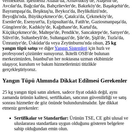
vermektedir. İşletmeniz Adalar'da, Arnavutköy'de, Ataşehir'de,
Avcılar'da, Bağcılar'da, Bahçelievler'de, Bakırköy'de, Başakşehir'de,
Bayrampaşa'da, Beşiktaş'ta, Beykoz'da, Beylikdüzü'nde,
Beyoğlu'nda, Büyükçekmece'de, Çatalca'da, Çekmeköy'de,
Esenler'de, Esenyurt'ta, Eyüpsultan'da, Fatih'te, Gaziosmanpaşa'da,
Güngören'de, Kadıköy'de, Kağıthane'de, Kartal'da,
Küçükçekmece'de, Maltepe'de, Pendik'te, Sancaktepe'de, Sarıyer'de,
Silivri'de, Sultanbeyli'de, Sultangazi'de, Şile'de, Şişli'de, Tuzla'da,
Ümraniye'de, Üsküdar'da veya Zeytinburnu'nda olsun,
25 kg
yangın tüpü satışı
ve diğer
Yangın Sistemleri
için hızlı ve
profesyonel çözümler sunuyoruz. İkitelli OSB'de bulunan
merkezimizden, İstanbul'un her noktasına uzman ekibimizle
ulaşıyor, kurulum ve bakım hizmetlerimizi titizlikle
gerçekleştiriyoruz.
Yangın Tüpü Alımında Dikkat Edilmesi Gerekenler
25 kg yangın tüpü satın alırken, sadece fiyat odaklı değil, aynı
zamanda ürünün kalitesi, sertifikaları, satıcının güvenilirliği ve satış
sonrası hizmetler de göz önünde bulundurulmalıdır. İşte dikkat
etmeniz gerekenler:
Sertifikalar ve Standartlar:
Ürünün TSE, CE gibi ulusal ve
uluslararası standartlara uygun olduğunu gösteren belgelere
sahip olduğundan emin olun.