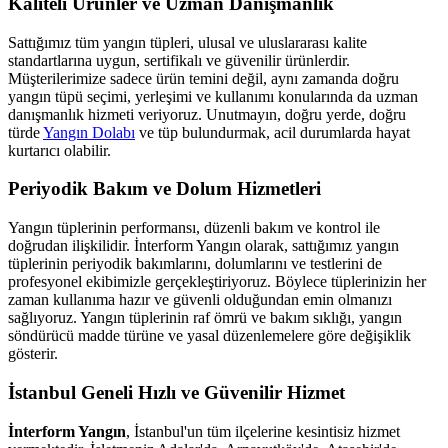
Kaliteli Ürünler ve Uzman Danışmanlık
Sattığımız tüm yangın tüpleri, ulusal ve uluslararası kalite
standartlarına uygun, sertifikalı ve güvenilir ürünlerdir.
Müşterilerimize sadece ürün temini değil, aynı zamanda doğru
yangın tüpü seçimi, yerleşimi ve kullanımı konularında da uzman
danışmanlık hizmeti veriyoruz. Unutmayın, doğru yerde, doğru
türde
Yangın Dolabı
ve tüp bulundurmak, acil durumlarda hayat
kurtarıcı olabilir.
Periyodik Bakım ve Dolum Hizmetleri
Yangın tüplerinin performansı, düzenli bakım ve kontrol ile
doğrudan ilişkilidir. İnterform Yangın olarak, sattığımız yangın
tüplerinin periyodik bakımlarını, dolumlarını ve testlerini de
profesyonel ekibimizle gerçekleştiriyoruz. Böylece tüplerinizin her
zaman kullanıma hazır ve güvenli olduğundan emin olmanızı
sağlıyoruz. Yangın tüplerinin raf ömrü ve bakım sıklığı, yangın
söndürücü madde türüne ve yasal düzenlemelere göre değişiklik
gösterir.
İstanbul Geneli Hızlı ve Güvenilir Hizmet
İnterform Yangın
, İstanbul'un tüm ilçelerine kesintisiz hizmet