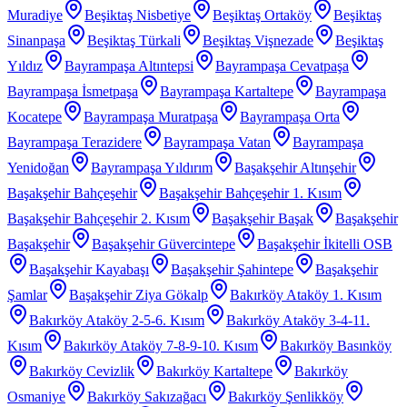
Muradiye
Beşiktaş Nisbetiye
Beşiktaş Ortaköy
Beşiktaş
Sinanpaşa
Beşiktaş Türkali
Beşiktaş Vişnezade
Beşiktaş
Yıldız
Bayrampaşa Altıntepsi
Bayrampaşa Cevatpaşa
Bayrampaşa İsmetpaşa
Bayrampaşa Kartaltepe
Bayrampaşa
Kocatepe
Bayrampaşa Muratpaşa
Bayrampaşa Orta
Bayrampaşa Terazidere
Bayrampaşa Vatan
Bayrampaşa
Yenidoğan
Bayrampaşa Yıldırım
Başakşehir Altınşehir
Başakşehir Bahçeşehir
Başakşehir Bahçeşehir 1. Kısım
Başakşehir Bahçeşehir 2. Kısım
Başakşehir Başak
Başakşehir
Başakşehir
Başakşehir Güvercintepe
Başakşehir İkitelli OSB
Başakşehir Kayabaşı
Başakşehir Şahintepe
Başakşehir
Şamlar
Başakşehir Ziya Gökalp
Bakırköy Ataköy 1. Kısım
Bakırköy Ataköy 2-5-6. Kısım
Bakırköy Ataköy 3-4-11.
Kısım
Bakırköy Ataköy 7-8-9-10. Kısım
Bakırköy Basınköy
Bakırköy Cevizlik
Bakırköy Kartaltepe
Bakırköy
Osmaniye
Bakırköy Sakızağacı
Bakırköy Şenlikköy