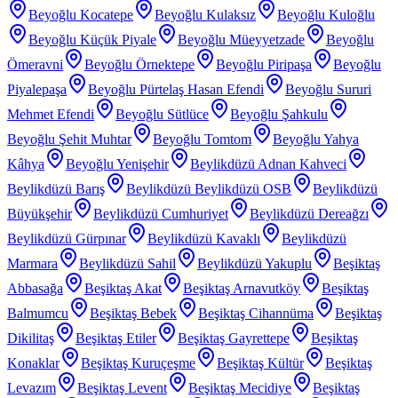
Beyoğlu Kocatepe
Beyoğlu Kulaksız
Beyoğlu Kuloğlu
Beyoğlu Küçük Piyale
Beyoğlu Müeyyetzade
Beyoğlu
Ömeravni
Beyoğlu Örnektepe
Beyoğlu Piripaşa
Beyoğlu
Piyalepaşa
Beyoğlu Pürtelaş Hasan Efendi
Beyoğlu Sururi
Mehmet Efendi
Beyoğlu Sütlüce
Beyoğlu Şahkulu
Beyoğlu Şehit Muhtar
Beyoğlu Tomtom
Beyoğlu Yahya
Kâhya
Beyoğlu Yenişehir
Beylikdüzü Adnan Kahveci
Beylikdüzü Barış
Beylikdüzü Beylikdüzü OSB
Beylikdüzü
Büyükşehir
Beylikdüzü Cumhuriyet
Beylikdüzü Dereağzı
Beylikdüzü Gürpınar
Beylikdüzü Kavaklı
Beylikdüzü
Marmara
Beylikdüzü Sahil
Beylikdüzü Yakuplu
Beşiktaş
Abbasağa
Beşiktaş Akat
Beşiktaş Arnavutköy
Beşiktaş
Balmumcu
Beşiktaş Bebek
Beşiktaş Cihannüma
Beşiktaş
Dikilitaş
Beşiktaş Etiler
Beşiktaş Gayrettepe
Beşiktaş
Konaklar
Beşiktaş Kuruçeşme
Beşiktaş Kültür
Beşiktaş
Levazım
Beşiktaş Levent
Beşiktaş Mecidiye
Beşiktaş