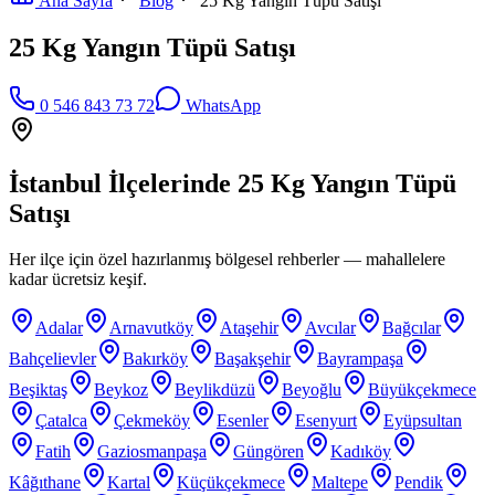
Ana Sayfa
Blog
25 Kg Yangın Tüpü Satışı
25 Kg Yangın Tüpü Satışı
0 546 843 73 72
WhatsApp
İstanbul İlçelerinde
25 Kg Yangın Tüpü
Satışı
Her ilçe için özel hazırlanmış bölgesel rehberler — mahallelere
kadar ücretsiz keşif.
Adalar
Arnavutköy
Ataşehir
Avcılar
Bağcılar
Bahçelievler
Bakırköy
Başakşehir
Bayrampaşa
Beşiktaş
Beykoz
Beylikdüzü
Beyoğlu
Büyükçekmece
Çatalca
Çekmeköy
Esenler
Esenyurt
Eyüpsultan
Fatih
Gaziosmanpaşa
Güngören
Kadıköy
Kâğıthane
Kartal
Küçükçekmece
Maltepe
Pendik