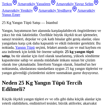
Terkos
Arnavutköy Yassıören
Arnavutköy Yavuz Selim
Arnavutköy Yeniköy
Arnavutköy Yeşilbayır
Arnavutköy
Yunus Emre
25 Kg Yangın Tüpü Satışı
— İstanbul
Yangın, hayatımızın her alanında karşılaşılabilecek öngörülemez ve
yıkıcı bir risk faktörüdür. Özellikle büyük ölçekli ticari işletmeler,
sanayi tesisleri, depolar ve çok katlı binalar gibi geniş alanlar, olası
yangınlara karşı çok daha kapsamlı ve etkili önlemler gerektirir. Bu
noktada,
Yangın Tüpü
seçimi, felaket anında can ve mal kaybını en
aza indirmek için kritik bir öneme sahiptir.
25 kg yangın tüpü
satışı
, bu tür alanlar için özel olarak tasarlanmış, yüksek söndürme
kapasitesine sahip ve anında müdahale imkanı sunan bir çözüm
olarak öne çıkmaktadır. İnterform Yangın olarak, İstanbul'un her
noktasında, uluslararası standartlara uygun 25 kg yangın tüplerini ve
yangın güvenliği çözümlerini sizlere sunmaktan gurur duyuyoruz.
Neden 25 Kg Yangın Tüpü Tercih
Edilmeli?
Küçük ölçekli yangın tüpleri ev ve ofis gibi daha küçük alanlar için
yeterli olabilirken, endüstriyel tesisler, büyük atölyeler, akaryakıt