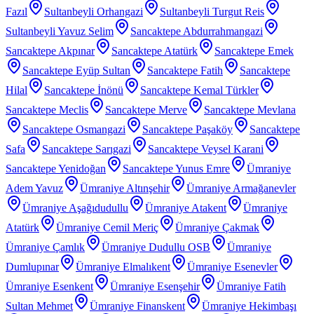
Fazıl
Sultanbeyli Orhangazi
Sultanbeyli Turgut Reis
Sultanbeyli Yavuz Selim
Sancaktepe Abdurrahmangazi
Sancaktepe Akpınar
Sancaktepe Atatürk
Sancaktepe Emek
Sancaktepe Eyüp Sultan
Sancaktepe Fatih
Sancaktepe
Hilal
Sancaktepe İnönü
Sancaktepe Kemal Türkler
Sancaktepe Meclis
Sancaktepe Merve
Sancaktepe Mevlana
Sancaktepe Osmangazi
Sancaktepe Paşaköy
Sancaktepe
Safa
Sancaktepe Sarıgazi
Sancaktepe Veysel Karani
Sancaktepe Yenidoğan
Sancaktepe Yunus Emre
Ümraniye
Adem Yavuz
Ümraniye Altınşehir
Ümraniye Armağanevler
Ümraniye Aşağıdudullu
Ümraniye Atakent
Ümraniye
Atatürk
Ümraniye Cemil Meriç
Ümraniye Çakmak
Ümraniye Çamlık
Ümraniye Dudullu OSB
Ümraniye
Dumlupınar
Ümraniye Elmalıkent
Ümraniye Esenevler
Ümraniye Esenkent
Ümraniye Esenşehir
Ümraniye Fatih
Sultan Mehmet
Ümraniye Finanskent
Ümraniye Hekimbaşı