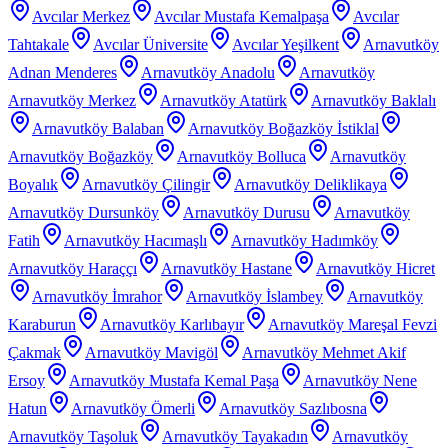
Avcılar Merkez
Avcılar Mustafa Kemalpaşa
Avcılar
Tahtakale
Avcılar Üniversite
Avcılar Yeşilkent
Arnavutköy
Adnan Menderes
Arnavutköy Anadolu
Arnavutköy
Arnavutköy Merkez
Arnavutköy Atatürk
Arnavutköy Baklalı
Arnavutköy Balaban
Arnavutköy Boğazköy İstiklal
Arnavutköy Boğazköy
Arnavutköy Bolluca
Arnavutköy
Boyalık
Arnavutköy Çilingir
Arnavutköy Deliklikaya
Arnavutköy Dursunköy
Arnavutköy Durusu
Arnavutköy
Fatih
Arnavutköy Hacımaşlı
Arnavutköy Hadımköy
Arnavutköy Haraççı
Arnavutköy Hastane
Arnavutköy Hicret
Arnavutköy İmrahor
Arnavutköy İslambey
Arnavutköy
Karaburun
Arnavutköy Karlıbayır
Arnavutköy Mareşal Fevzi
Çakmak
Arnavutköy Mavigöl
Arnavutköy Mehmet Akif
Ersoy
Arnavutköy Mustafa Kemal Paşa
Arnavutköy Nene
Hatun
Arnavutköy Ömerli
Arnavutköy Sazlıbosna
Arnavutköy Taşoluk
Arnavutköy Tayakadın
Arnavutköy