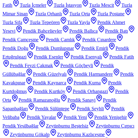
Fatih
Tuzla İçmeler
Tuzla İstasyon
Tuzla Mescit
Tuzla
Mimar Sinan
Tuzla Orhanlı
Tuzla Orta
Tuzla Postane
Tuzla Şifa
Tuzla Tepeören
Tuzla Yayla
Pendik Ahmet
Yesevi
Pendik Bahçelievler
Pendik Ballıca
Pendik Batı
Pendik Çamçeşme
Pendik Çamlık
Pendik Çınardere
Pendik Doğu
Pendik Dumlupınar
Pendik Emirli
Pendik
Ertuğrulgazi
Pendik Esenler
Pendik Esenyalı
Pendik Fatih
Pendik Fevzi Çakmak
Pendik Göçbeyli
Pendik
Güllübağlar
Pendik Güzelyalı
Pendik Harmandere
Pendik
Kavakpınar
Pendik Kaynarca
Pendik Kurna
Pendik
Kurtdoğmuş
Pendik Kurtköy
Pendik Orhangazi
Pendik
Orta
Pendik Ramazanoğlu
Pendik Sanayi
Pendik
Sapanbağları
Pendik Sülüntepe
Pendik Şeyhli
Pendik
Velibaba
Pendik Yayalar
Pendik Yeni
Pendik Yenişehir
Pendik Yeşilbağlar
Zeytinburnu Beştelsiz
Zeytinburnu Çırpıcı
Zeytinburnu Gökalp
Zeytinburnu Kazlıçeşme