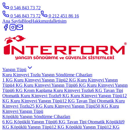
0 546 843 73 72
0 546 843 73 72
0 212 451 86 16
Ana Sayfa
Blog
Hakkımızda
İletişim
Yangın Tüpü
Kuru Kimyevi Tozlu Yangın Söndürme Cihazları
1 KG Kuru Kimyevi Yangın Tüpü
2 KG Kuru Kimyevi Yangın
Tüpü
4 KG Kuru Kimyevi Yangın Tüpü
6 KG Kuru Kimyevi Yangın
Tüpü
6 KG Krom Kaplama Kuru Kimyevi Tozlu
6 KG Tavan Tipi
Otomatik Kuru Kimyevi Tozlu
9 KG Kuru Kimyevi Yangın Tüpü
12
KG Kuru Kimyevi Yangın Tüpü
12 KG Tavan Tipi Otomatik Kuru
Kimyevi Tozlu
25 KG Kuru Kimyevi Yangın Tüpü
50 KG Kuru
Kimyevi Yangın Tüpü
Köpüklü Yangın Söndürme Cihazları
6 KG Köpüklü Yangın Tüpü
6 KG Tavan Tipi Otomatik Köpüklü
9
KG Köpüklü Yangın Tüpü
12 KG Köpüklü Yangın Tüpü
12 KG