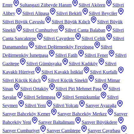
Emre
Sultangazi Zübeyde Hanım
Silivri Akören
Silivri
Alibey
Silivri Alipaşa
Silivri Bekirli
Silivri Beyciler
Silivri Büyük Çavuşlu
Silivri Büyük Kılıçlı
Silivri Büyük
Sinekli
Silivri Cumhuriyet
Silivri Çanta Balaban
Silivri
Çanta Sancaktepe
Silivri Çayırdere
Silivri Çeltik
Silivri
Danamandıra
Silivri Değirmenköy Fevzipaşa
Silivri
Değirmenköy İsmetpaşa
Silivri Fatih
Silivri Fener
Silivri
Gazitepe
Silivri Gümüşyaka
Silivri Kadıköy
Silivri
Kavaklı Hürriyet
Silivri Kavaklı İstiklal
Silivri Kurfallı
Silivri Küçük Kılıçlı
Silivri Küçük Sinekli
Silivri Mimar
Sinan
Silivri Ortaköy
Silivri Piri Mehmet Paşa
Silivri
Sayalar
Silivri Selimpaşa
Silivri Semizkumlar
Silivri
Seymen
Silivri Yeni
Silivri Yolçatı
Sarıyer Ayazağa
Sarıyer Bahçeköy Kemer
Sarıyer Bahçeköy Merkez
Sarıyer
Bahçeköy Yeni
Sarıyer Baltalimanı
Sarıyer Büyükdere
Sarıyer Cumhuriyet
Sarıyer Çamlıtepe
Sarıyer Çayırbaşı