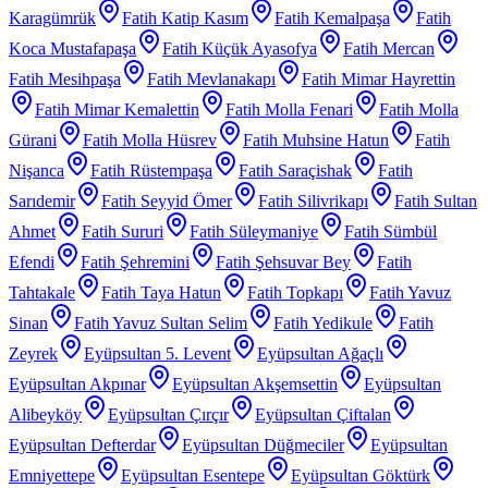
Karagümrük
Fatih Katip Kasım
Fatih Kemalpaşa
Fatih
Koca Mustafapaşa
Fatih Küçük Ayasofya
Fatih Mercan
Fatih Mesihpaşa
Fatih Mevlanakapı
Fatih Mimar Hayrettin
Fatih Mimar Kemalettin
Fatih Molla Fenari
Fatih Molla
Gürani
Fatih Molla Hüsrev
Fatih Muhsine Hatun
Fatih
Nişanca
Fatih Rüstempaşa
Fatih Saraçishak
Fatih
Sarıdemir
Fatih Seyyid Ömer
Fatih Silivrikapı
Fatih Sultan
Ahmet
Fatih Sururi
Fatih Süleymaniye
Fatih Sümbül
Efendi
Fatih Şehremini
Fatih Şehsuvar Bey
Fatih
Tahtakale
Fatih Taya Hatun
Fatih Topkapı
Fatih Yavuz
Sinan
Fatih Yavuz Sultan Selim
Fatih Yedikule
Fatih
Zeyrek
Eyüpsultan 5. Levent
Eyüpsultan Ağaçlı
Eyüpsultan Akpınar
Eyüpsultan Akşemsettin
Eyüpsultan
Alibeyköy
Eyüpsultan Çırçır
Eyüpsultan Çiftalan
Eyüpsultan Defterdar
Eyüpsultan Düğmeciler
Eyüpsultan
Emniyettepe
Eyüpsultan Esentepe
Eyüpsultan Göktürk