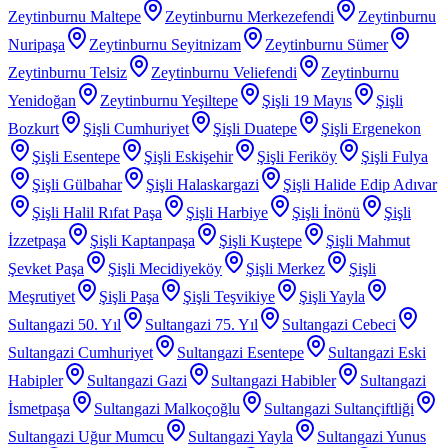
Zeytinburnu Maltepe
Zeytinburnu Merkezefendi
Zeytinburnu
Nuripaşa
Zeytinburnu Seyitnizam
Zeytinburnu Sümer
Zeytinburnu Telsiz
Zeytinburnu Veliefendi
Zeytinburnu
Yenidoğan
Zeytinburnu Yeşiltepe
Şişli 19 Mayıs
Şişli
Bozkurt
Şişli Cumhuriyet
Şişli Duatepe
Şişli Ergenekon
Şişli Esentepe
Şişli Eskişehir
Şişli Feriköy
Şişli Fulya
Şişli Gülbahar
Şişli Halaskargazi
Şişli Halide Edip Adıvar
Şişli Halil Rıfat Paşa
Şişli Harbiye
Şişli İnönü
Şişli
İzzetpaşa
Şişli Kaptanpaşa
Şişli Kuştepe
Şişli Mahmut
Şevket Paşa
Şişli Mecidiyeköy
Şişli Merkez
Şişli
Meşrutiyet
Şişli Paşa
Şişli Teşvikiye
Şişli Yayla
Sultangazi 50. Yıl
Sultangazi 75. Yıl
Sultangazi Cebeci
Sultangazi Cumhuriyet
Sultangazi Esentepe
Sultangazi Eski
Habipler
Sultangazi Gazi
Sultangazi Habibler
Sultangazi
İsmetpaşa
Sultangazi Malkoçoğlu
Sultangazi Sultançiftliği
Sultangazi Uğur Mumcu
Sultangazi Yayla
Sultangazi Yunus