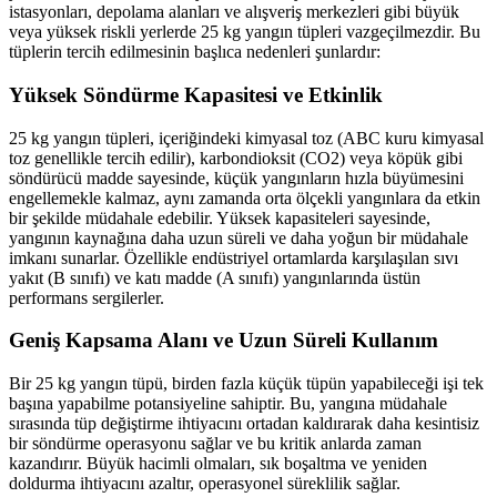
istasyonları, depolama alanları ve alışveriş merkezleri gibi büyük
veya yüksek riskli yerlerde 25 kg yangın tüpleri vazgeçilmezdir. Bu
tüplerin tercih edilmesinin başlıca nedenleri şunlardır:
Yüksek Söndürme Kapasitesi ve Etkinlik
25 kg yangın tüpleri, içeriğindeki kimyasal toz (ABC kuru kimyasal
toz genellikle tercih edilir), karbondioksit (CO2) veya köpük gibi
söndürücü madde sayesinde, küçük yangınların hızla büyümesini
engellemekle kalmaz, aynı zamanda orta ölçekli yangınlara da etkin
bir şekilde müdahale edebilir. Yüksek kapasiteleri sayesinde,
yangının kaynağına daha uzun süreli ve daha yoğun bir müdahale
imkanı sunarlar. Özellikle endüstriyel ortamlarda karşılaşılan sıvı
yakıt (B sınıfı) ve katı madde (A sınıfı) yangınlarında üstün
performans sergilerler.
Geniş Kapsama Alanı ve Uzun Süreli Kullanım
Bir 25 kg yangın tüpü, birden fazla küçük tüpün yapabileceği işi tek
başına yapabilme potansiyeline sahiptir. Bu, yangına müdahale
sırasında tüp değiştirme ihtiyacını ortadan kaldırarak daha kesintisiz
bir söndürme operasyonu sağlar ve bu kritik anlarda zaman
kazandırır. Büyük hacimli olmaları, sık boşaltma ve yeniden
doldurma ihtiyacını azaltır, operasyonel süreklilik sağlar.