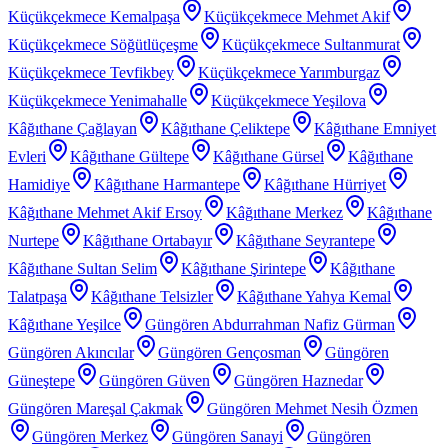
Küçükçekmece Kemalpaşa
Küçükçekmece Mehmet Akif
Küçükçekmece Söğütlüçeşme
Küçükçekmece Sultanmurat
Küçükçekmece Tevfikbey
Küçükçekmece Yarımburgaz
Küçükçekmece Yenimahalle
Küçükçekmece Yeşilova
Kâğıthane Çağlayan
Kâğıthane Çeliktepe
Kâğıthane Emniyet
Evleri
Kâğıthane Gültepe
Kâğıthane Gürsel
Kâğıthane
Hamidiye
Kâğıthane Harmantepe
Kâğıthane Hürriyet
Kâğıthane Mehmet Akif Ersoy
Kâğıthane Merkez
Kâğıthane
Nurtepe
Kâğıthane Ortabayır
Kâğıthane Seyrantepe
Kâğıthane Sultan Selim
Kâğıthane Şirintepe
Kâğıthane
Talatpaşa
Kâğıthane Telsizler
Kâğıthane Yahya Kemal
Kâğıthane Yeşilce
Güngören Abdurrahman Nafiz Gürman
Güngören Akıncılar
Güngören Gençosman
Güngören
Güneştepe
Güngören Güven
Güngören Haznedar
Güngören Mareşal Çakmak
Güngören Mehmet Nesih Özmen
Güngören Merkez
Güngören Sanayi
Güngören