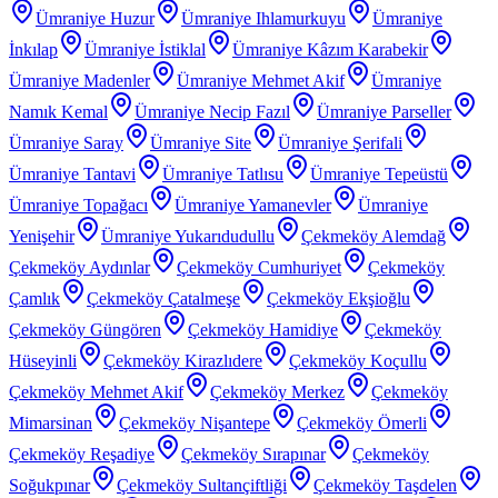
Ümraniye Huzur
Ümraniye Ihlamurkuyu
Ümraniye
İnkılap
Ümraniye İstiklal
Ümraniye Kâzım Karabekir
Ümraniye Madenler
Ümraniye Mehmet Akif
Ümraniye
Namık Kemal
Ümraniye Necip Fazıl
Ümraniye Parseller
Ümraniye Saray
Ümraniye Site
Ümraniye Şerifali
Ümraniye Tantavi
Ümraniye Tatlısu
Ümraniye Tepeüstü
Ümraniye Topağacı
Ümraniye Yamanevler
Ümraniye
Yenişehir
Ümraniye Yukarıdudullu
Çekmeköy Alemdağ
Çekmeköy Aydınlar
Çekmeköy Cumhuriyet
Çekmeköy
Çamlık
Çekmeköy Çatalmeşe
Çekmeköy Ekşioğlu
Çekmeköy Güngören
Çekmeköy Hamidiye
Çekmeköy
Hüseyinli
Çekmeköy Kirazlıdere
Çekmeköy Koçullu
Çekmeköy Mehmet Akif
Çekmeköy Merkez
Çekmeköy
Mimarsinan
Çekmeköy Nişantepe
Çekmeköy Ömerli
Çekmeköy Reşadiye
Çekmeköy Sırapınar
Çekmeköy
Soğukpınar
Çekmeköy Sultançiftliği
Çekmeköy Taşdelen