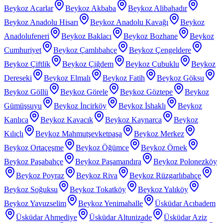
Beykoz Acarlar
Beykoz Akbaba
Beykoz Alibahadır
Beykoz Anadolu Hisarı
Beykoz Anadolu Kavağı
Beykoz
Anadolufeneri
Beykoz Baklacı
Beykoz Bozhane
Beykoz
Cumhuriyet
Beykoz Çamlıbahçe
Beykoz Çengeldere
Beykoz Çiftlik
Beykoz Çiğdem
Beykoz Çubuklu
Beykoz
Dereseki
Beykoz Elmalı
Beykoz Fatih
Beykoz Göksu
Beykoz Göllü
Beykoz Görele
Beykoz Göztepe
Beykoz
Gümüşsuyu
Beykoz İncirköy
Beykoz İshaklı
Beykoz
Kanlıca
Beykoz Kavacık
Beykoz Kaynarca
Beykoz
Kılıçlı
Beykoz Mahmutşevketpaşa
Beykoz Merkez
Beykoz Ortaçeşme
Beykoz Öğümce
Beykoz Örnek
Beykoz Paşabahçe
Beykoz Paşamandıra
Beykoz Polonezköy
Beykoz Poyraz
Beykoz Riva
Beykoz Rüzgarlıbahçe
Beykoz Soğuksu
Beykoz Tokatköy
Beykoz Yalıköy
Beykoz Yavuzselim
Beykoz Yenimahalle
Üsküdar Acıbadem
Üsküdar Ahmediye
Üsküdar Altunizade
Üsküdar Aziz