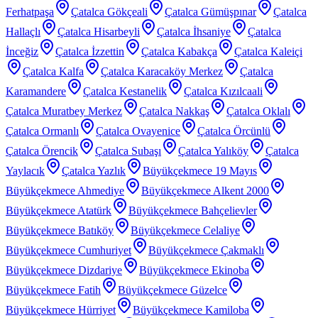
Ferhatpaşa
Çatalca Gökçeali
Çatalca Gümüşpınar
Çatalca
Hallaçlı
Çatalca Hisarbeyli
Çatalca İhsaniye
Çatalca
İnceğiz
Çatalca İzzettin
Çatalca Kabakça
Çatalca Kaleiçi
Çatalca Kalfa
Çatalca Karacaköy Merkez
Çatalca
Karamandere
Çatalca Kestanelik
Çatalca Kızılcaali
Çatalca Muratbey Merkez
Çatalca Nakkaş
Çatalca Oklalı
Çatalca Ormanlı
Çatalca Ovayenice
Çatalca Örcünlü
Çatalca Örencik
Çatalca Subaşı
Çatalca Yalıköy
Çatalca
Yaylacık
Çatalca Yazlık
Büyükçekmece 19 Mayıs
Büyükçekmece Ahmediye
Büyükçekmece Alkent 2000
Büyükçekmece Atatürk
Büyükçekmece Bahçelievler
Büyükçekmece Batıköy
Büyükçekmece Celaliye
Büyükçekmece Cumhuriyet
Büyükçekmece Çakmaklı
Büyükçekmece Dizdariye
Büyükçekmece Ekinoba
Büyükçekmece Fatih
Büyükçekmece Güzelce
Büyükçekmece Hürriyet
Büyükçekmece Kamiloba