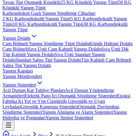
Tavan Tipi Otomatik Köpüklü
25 KG Köpüklü Yangın Tüpü
50 KG
Köpüklü Yangın Tüpü
Karbondioksit Gazlı Yangın Söndürme Cihazları
2 KG Karbondioksitli Yangın Tüpü
5 KG Karbondioksitli Yangın
Tüpü
10 KG Karbondioksitli Yangın Tüpü
30 KG Karbondioksitli
Yangın Tüpü
Yangın Dolabı
Cam Bölmeli Yangın Söndürme Tüpü Dolabı
Köpük Hidrant Dolabı
Cam Bölmeli
Sıva Üstü Cam Kabinli Yangın Dolabı
Sıva Üstü Dik
Tüp Kabinli Yangın Dolabı
Sıva Üstü Standart Yangın
Dolabı
Standart Sahra Tipi Yangın Dolabı
Tüp Kabinli Cam Bölmeli
Sahra Tipi Yangın Dolabı
Yangın Kapıları
Yangın Merdivenleri
Yangın Sistemleri
Acil Durum Kat Tahliye Planları
Acil Durum Yönlendirme
Armatürleri
Elektrik Pano İçi Otomatik Söndürme Sistemleri
Epoksi
Fabrika İçi Yol ve Yön Çizgileri
İş Güvenliği ve Uyarı
Levhaları
Güvenlik Kamerası Sistemleri
Otomatik Davlumbaz
Söndürme Sistemleri
Yangın Algılama ve Alarm Sistemleri
Yangın
Hidrofor ve Pompaları
Yangın Spring Sistemleri