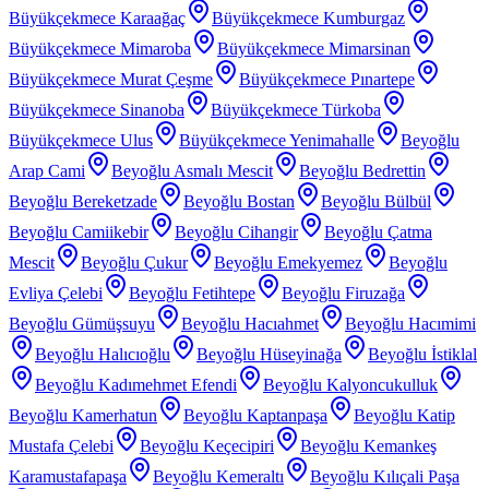
Büyükçekmece Karaağaç
Büyükçekmece Kumburgaz
Büyükçekmece Mimaroba
Büyükçekmece Mimarsinan
Büyükçekmece Murat Çeşme
Büyükçekmece Pınartepe
Büyükçekmece Sinanoba
Büyükçekmece Türkoba
Büyükçekmece Ulus
Büyükçekmece Yenimahalle
Beyoğlu
Arap Cami
Beyoğlu Asmalı Mescit
Beyoğlu Bedrettin
Beyoğlu Bereketzade
Beyoğlu Bostan
Beyoğlu Bülbül
Beyoğlu Camiikebir
Beyoğlu Cihangir
Beyoğlu Çatma
Mescit
Beyoğlu Çukur
Beyoğlu Emekyemez
Beyoğlu
Evliya Çelebi
Beyoğlu Fetihtepe
Beyoğlu Firuzağa
Beyoğlu Gümüşsuyu
Beyoğlu Hacıahmet
Beyoğlu Hacımimi
Beyoğlu Halıcıoğlu
Beyoğlu Hüseyinağa
Beyoğlu İstiklal
Beyoğlu Kadımehmet Efendi
Beyoğlu Kalyoncukulluk
Beyoğlu Kamerhatun
Beyoğlu Kaptanpaşa
Beyoğlu Katip
Mustafa Çelebi
Beyoğlu Keçecipiri
Beyoğlu Kemankeş
Karamustafapaşa
Beyoğlu Kemeraltı
Beyoğlu Kılıçali Paşa