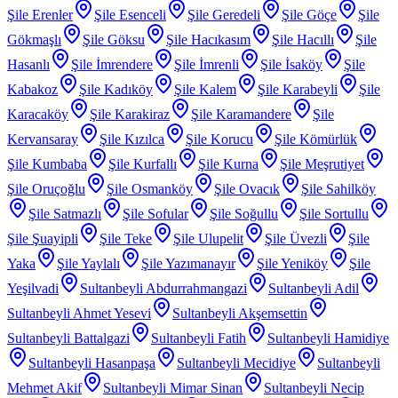
Şile Erenler
Şile Esenceli
Şile Geredeli
Şile Göçe
Şile
Gökmaşlı
Şile Göksu
Şile Hacıkasım
Şile Hacıllı
Şile
Hasanlı
Şile İmrendere
Şile İmrenli
Şile İsaköy
Şile
Kabakoz
Şile Kadıköy
Şile Kalem
Şile Karabeyli
Şile
Karacaköy
Şile Karakiraz
Şile Karamandere
Şile
Kervansaray
Şile Kızılca
Şile Korucu
Şile Kömürlük
Şile Kumbaba
Şile Kurfallı
Şile Kurna
Şile Meşrutiyet
Şile Oruçoğlu
Şile Osmanköy
Şile Ovacık
Şile Sahilköy
Şile Satmazlı
Şile Sofular
Şile Soğullu
Şile Sortullu
Şile Şuayipli
Şile Teke
Şile Ulupelit
Şile Üvezli
Şile
Yaka
Şile Yaylalı
Şile Yazımanayır
Şile Yeniköy
Şile
Yeşilvadi
Sultanbeyli Abdurrahmangazi
Sultanbeyli Adil
Sultanbeyli Ahmet Yesevi
Sultanbeyli Akşemsettin
Sultanbeyli Battalgazi
Sultanbeyli Fatih
Sultanbeyli Hamidiye
Sultanbeyli Hasanpaşa
Sultanbeyli Mecidiye
Sultanbeyli
Mehmet Akif
Sultanbeyli Mimar Sinan
Sultanbeyli Necip