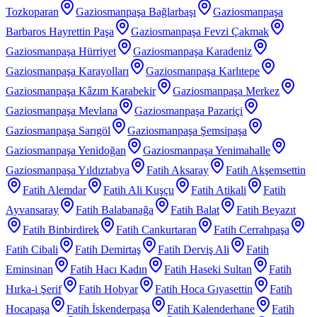
Tozkoparan
Gaziosmanpaşa Bağlarbaşı
Gaziosmanpaşa
Barbaros Hayrettin Paşa
Gaziosmanpaşa Fevzi Çakmak
Gaziosmanpaşa Hürriyet
Gaziosmanpaşa Karadeniz
Gaziosmanpaşa Karayolları
Gaziosmanpaşa Karlıtepe
Gaziosmanpaşa Kâzım Karabekir
Gaziosmanpaşa Merkez
Gaziosmanpaşa Mevlana
Gaziosmanpaşa Pazariçi
Gaziosmanpaşa Sarıgöl
Gaziosmanpaşa Şemsipaşa
Gaziosmanpaşa Yenidoğan
Gaziosmanpaşa Yenimahalle
Gaziosmanpaşa Yıldıztabya
Fatih Aksaray
Fatih Akşemsettin
Fatih Alemdar
Fatih Ali Kuşçu
Fatih Atikali
Fatih
Ayvansaray
Fatih Balabanağa
Fatih Balat
Fatih Beyazıt
Fatih Binbirdirek
Fatih Cankurtaran
Fatih Cerrahpaşa
Fatih Cibali
Fatih Demirtaş
Fatih Derviş Ali
Fatih
Eminsinan
Fatih Hacı Kadın
Fatih Haseki Sultan
Fatih
Hırka-i Şerif
Fatih Hobyar
Fatih Hoca Gıyasettin
Fatih
Hocapaşa
Fatih İskenderpaşa
Fatih Kalenderhane
Fatih