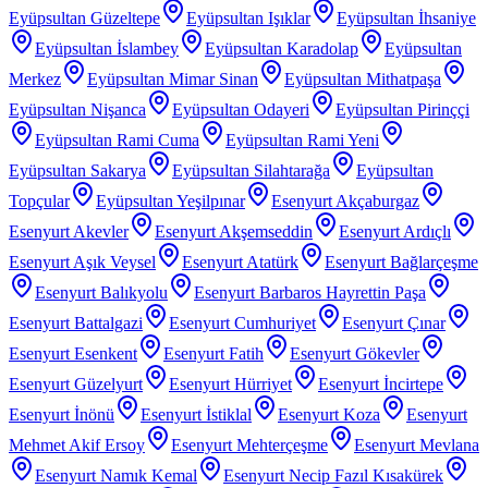
Eyüpsultan Güzeltepe
Eyüpsultan Işıklar
Eyüpsultan İhsaniye
Eyüpsultan İslambey
Eyüpsultan Karadolap
Eyüpsultan
Merkez
Eyüpsultan Mimar Sinan
Eyüpsultan Mithatpaşa
Eyüpsultan Nişanca
Eyüpsultan Odayeri
Eyüpsultan Pirinççi
Eyüpsultan Rami Cuma
Eyüpsultan Rami Yeni
Eyüpsultan Sakarya
Eyüpsultan Silahtarağa
Eyüpsultan
Topçular
Eyüpsultan Yeşilpınar
Esenyurt Akçaburgaz
Esenyurt Akevler
Esenyurt Akşemseddin
Esenyurt Ardıçlı
Esenyurt Aşık Veysel
Esenyurt Atatürk
Esenyurt Bağlarçeşme
Esenyurt Balıkyolu
Esenyurt Barbaros Hayrettin Paşa
Esenyurt Battalgazi
Esenyurt Cumhuriyet
Esenyurt Çınar
Esenyurt Esenkent
Esenyurt Fatih
Esenyurt Gökevler
Esenyurt Güzelyurt
Esenyurt Hürriyet
Esenyurt İncirtepe
Esenyurt İnönü
Esenyurt İstiklal
Esenyurt Koza
Esenyurt
Mehmet Akif Ersoy
Esenyurt Mehterçeşme
Esenyurt Mevlana
Esenyurt Namık Kemal
Esenyurt Necip Fazıl Kısakürek