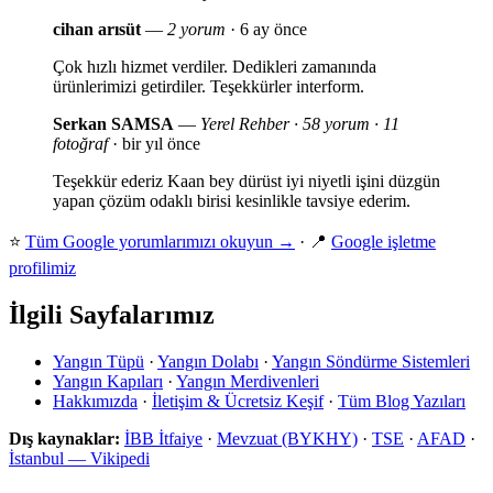
cihan arısüt
—
2 yorum
· 6 ay önce
Çok hızlı hizmet verdiler. Dedikleri zamanında
ürünlerimizi getirdiler. Teşekkürler interform.
Serkan SAMSA
—
Yerel Rehber · 58 yorum · 11
fotoğraf
· bir yıl önce
Teşekkür ederiz Kaan bey dürüst iyi niyetli işini düzgün
yapan çözüm odaklı birisi kesinlikle tavsiye ederim.
⭐
Tüm Google yorumlarımızı okuyun →
· 📍
Google işletme
profilimiz
İlgili Sayfalarımız
Yangın Tüpü
·
Yangın Dolabı
·
Yangın Söndürme Sistemleri
Yangın Kapıları
·
Yangın Merdivenleri
Hakkımızda
·
İletişim & Ücretsiz Keşif
·
Tüm Blog Yazıları
Dış kaynaklar:
İBB İtfaiye
·
Mevzuat (BYKHY)
·
TSE
·
AFAD
·
İstanbul — Vikipedi