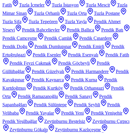
Fatih
Tuzla İçmeler
Tuzla İstasyon
Tuzla Mescit
Tuzla
Mimar Sinan
Tuzla Orhanlı
Tuzla Orta
Tuzla Postane
Tuzla Şifa
Tuzla Tepeören
Tuzla Yayla
Pendik Ahmet
Yesevi
Pendik Bahçelievler
Pendik Ballıca
Pendik Batı
Pendik Çamçeşme
Pendik Çamlık
Pendik Çınardere
Pendik Doğu
Pendik Dumlupınar
Pendik Emirli
Pendik
Ertuğrulgazi
Pendik Esenler
Pendik Esenyalı
Pendik Fatih
Pendik Fevzi Çakmak
Pendik Göçbeyli
Pendik
Güllübağlar
Pendik Güzelyalı
Pendik Harmandere
Pendik
Kavakpınar
Pendik Kaynarca
Pendik Kurna
Pendik
Kurtdoğmuş
Pendik Kurtköy
Pendik Orhangazi
Pendik
Orta
Pendik Ramazanoğlu
Pendik Sanayi
Pendik
Sapanbağları
Pendik Sülüntepe
Pendik Şeyhli
Pendik
Velibaba
Pendik Yayalar
Pendik Yeni
Pendik Yenişehir
Pendik Yeşilbağlar
Zeytinburnu Beştelsiz
Zeytinburnu Çırpıcı
Zeytinburnu Gökalp
Zeytinburnu Kazlıçeşme