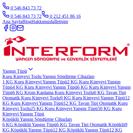
0 546 843 73 72
0 546 843 73 72
0 212 451 86 16
Ana Sayfa
Blog
Hakkımızda
İletişim
Yangın Tüpü
Kuru Kimyevi Tozlu Yangın Söndürme Cihazları
1 KG Kuru Kimyevi Yangın Tüpü
2 KG Kuru Kimyevi Yangın
Tüpü
4 KG Kuru Kimyevi Yangın Tüpü
6 KG Kuru Kimyevi Yangın
Tüpü
6 KG Krom Kaplama Kuru Kimyevi Tozlu
6 KG Tavan Tipi
Otomatik Kuru Kimyevi Tozlu
9 KG Kuru Kimyevi Yangın Tüpü
12
KG Kuru Kimyevi Yangın Tüpü
12 KG Tavan Tipi Otomatik Kuru
Kimyevi Tozlu
25 KG Kuru Kimyevi Yangın Tüpü
50 KG Kuru
Kimyevi Yangın Tüpü
Köpüklü Yangın Söndürme Cihazları
6 KG Köpüklü Yangın Tüpü
6 KG Tavan Tipi Otomatik Köpüklü
9
KG Köpüklü Yangın Tüpü
12 KG Köpüklü Yangın Tüpü
12 KG