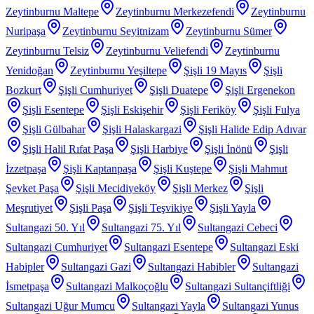
Zeytinburnu Maltepe
Zeytinburnu Merkezefendi
Zeytinburnu
Nuripaşa
Zeytinburnu Seyitnizam
Zeytinburnu Sümer
Zeytinburnu Telsiz
Zeytinburnu Veliefendi
Zeytinburnu
Yenidoğan
Zeytinburnu Yeşiltepe
Şişli 19 Mayıs
Şişli
Bozkurt
Şişli Cumhuriyet
Şişli Duatepe
Şişli Ergenekon
Şişli Esentepe
Şişli Eskişehir
Şişli Feriköy
Şişli Fulya
Şişli Gülbahar
Şişli Halaskargazi
Şişli Halide Edip Adıvar
Şişli Halil Rıfat Paşa
Şişli Harbiye
Şişli İnönü
Şişli
İzzetpaşa
Şişli Kaptanpaşa
Şişli Kuştepe
Şişli Mahmut
Şevket Paşa
Şişli Mecidiyeköy
Şişli Merkez
Şişli
Meşrutiyet
Şişli Paşa
Şişli Teşvikiye
Şişli Yayla
Sultangazi 50. Yıl
Sultangazi 75. Yıl
Sultangazi Cebeci
Sultangazi Cumhuriyet
Sultangazi Esentepe
Sultangazi Eski
Habipler
Sultangazi Gazi
Sultangazi Habibler
Sultangazi
İsmetpaşa
Sultangazi Malkoçoğlu
Sultangazi Sultançiftliği
Sultangazi Uğur Mumcu
Sultangazi Yayla
Sultangazi Yunus