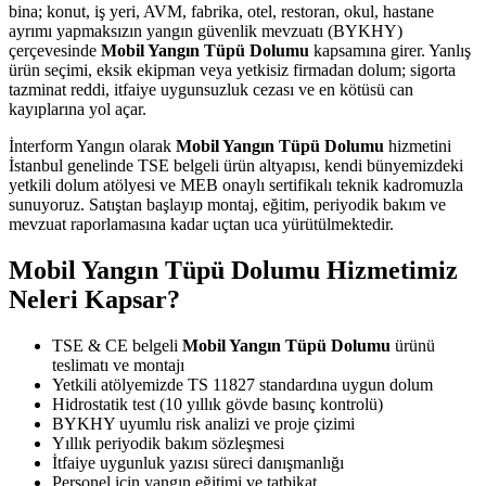
bina; konut, iş yeri, AVM, fabrika, otel, restoran, okul, hastane
ayrımı yapmaksızın yangın güvenlik mevzuatı (BYKHY)
çerçevesinde
Mobil Yangın Tüpü Dolumu
kapsamına girer. Yanlış
ürün seçimi, eksik ekipman veya yetkisiz firmadan dolum; sigorta
tazminat reddi, itfaiye uygunsuzluk cezası ve en kötüsü can
kayıplarına yol açar.
İnterform Yangın olarak
Mobil Yangın Tüpü Dolumu
hizmetini
İstanbul genelinde TSE belgeli ürün altyapısı, kendi bünyemizdeki
yetkili dolum atölyesi ve MEB onaylı sertifikalı teknik kadromuzla
sunuyoruz. Satıştan başlayıp montaj, eğitim, periyodik bakım ve
mevzuat raporlamasına kadar uçtan uca yürütülmektedir.
Mobil Yangın Tüpü Dolumu Hizmetimiz
Neleri Kapsar?
TSE & CE belgeli
Mobil Yangın Tüpü Dolumu
ürünü
teslimatı ve montajı
Yetkili atölyemizde TS 11827 standardına uygun dolum
Hidrostatik test (10 yıllık gövde basınç kontrolü)
BYKHY uyumlu risk analizi ve proje çizimi
Yıllık periyodik bakım sözleşmesi
İtfaiye uygunluk yazısı süreci danışmanlığı
Personel için yangın eğitimi ve tatbikat