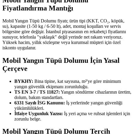
Fiyatlandırma Mantığı
Mobil Yangın Tüpü Dolumu fiyatı; ürün tipi (KKT, CO₂, köpük,
su), kapasite (1-50 kg / 6-50 lt), adet, montaj koşulları ve servis
bölgesine göre değişir. İstanbul piyasasının en rekabetçi fiyatlarını
sunuyor, telefonla "yaklaşık" değil yerinde net rakam veriyoruz.
Yüksek hacim, yıllık sözleşme veya kurumsal müşteri için özel
iskonto uygulanır.
Mobil Yangın Tüpü Dolumu İçin Yasal
Çerçeve
BYKHY:
Bina tipine, kat sayısına, m²'ye göre minimum
yangın güvenlik ekipmanı zorunluluğu.
TS EN 3-7 / TS 11827:
Yangın söndürme cihazlarının üretim,
dolum, bakım standartları.
6331 Sayılı İSG Kanunu:
İş yerlerinde yangın güvenliği
yükümlülükleri.
İtfaiye Uygunluk Yazısı:
İş yeri açma ve ruhsat işlemleri için
zorunlu belge.
Mobil Yangın Tüpü Dolumu Tercih