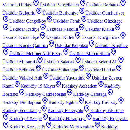
Mahmut Hüdayi
Üsküdar Bahçelievler
Üsküdar Barbaros
Üsküdar Bulgurlu
Üsküdar Burhaniye
Üsküdar Cumhuriyet
Üsküdar Çengelköy
Üsküdar Ferah
Üsküdar Güzeltepe
Üsküdar İcadiye
Üsküdar Kandilli
Üsküdar Kısıklı
Üsküdar Kirazlıtepe
Üsküdar Kuleli
Üsküdar Kuzguncuk
Üsküdar Küçük Çamlıca
Üsküdar Küçüksu
Üsküdar Küplüce
Üsküdar Mehmet Akif Ersoy
Üsküdar Mimar Sinan
Üsküdar Muratreis
Üsküdar Salacak
Üsküdar Selami Ali
Üsküdar Selimiye
Üsküdar Sultantepe
Üsküdar Ünalan
Üsküdar Valide-i Atik
Üsküdar Yavuztürk
Üsküdar Zeynep
Kamil
Kadıköy 19 Mayıs
Kadıköy Acıbadem
Kadıköy
Bostancı
Kadıköy Caddebostan
Kadıköy Caferağa
Kadıköy Dumlupınar
Kadıköy Eğitim
Kadıköy Erenköy
Kadıköy Fenerbahçe
Kadıköy Feneryolu
Kadıköy Fikirtepe
Kadıköy Göztepe
Kadıköy Hasanpaşa
Kadıköy Koşuyolu
Kadıköy Kozyatağı
Kadıköy Merdivenköy
Kadıköy