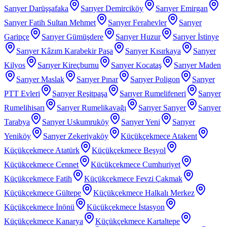
Sarıyer Darüşşafaka
Sarıyer Demirciköy
Sarıyer Emirgan
Sarıyer Fatih Sultan Mehmet
Sarıyer Ferahevler
Sarıyer
Garipçe
Sarıyer Gümüşdere
Sarıyer Huzur
Sarıyer İstinye
Sarıyer Kâzım Karabekir Paşa
Sarıyer Kısırkaya
Sarıyer
Kilyos
Sarıyer Kireçburnu
Sarıyer Kocataş
Sarıyer Maden
Sarıyer Maslak
Sarıyer Pınar
Sarıyer Poligon
Sarıyer
PTT Evleri
Sarıyer Reşitpaşa
Sarıyer Rumelifeneri
Sarıyer
Rumelihisarı
Sarıyer Rumelikavağı
Sarıyer Sarıyer
Sarıyer
Tarabya
Sarıyer Uskumruköy
Sarıyer Yeni
Sarıyer
Yeniköy
Sarıyer Zekeriyaköy
Küçükçekmece Atakent
Küçükçekmece Atatürk
Küçükçekmece Beşyol
Küçükçekmece Cennet
Küçükçekmece Cumhuriyet
Küçükçekmece Fatih
Küçükçekmece Fevzi Çakmak
Küçükçekmece Gültepe
Küçükçekmece Halkalı Merkez
Küçükçekmece İnönü
Küçükçekmece İstasyon
Küçükçekmece Kanarya
Küçükçekmece Kartaltepe