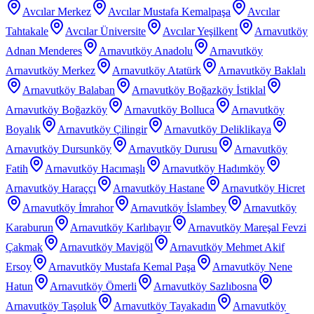
Avcılar Merkez
Avcılar Mustafa Kemalpaşa
Avcılar
Tahtakale
Avcılar Üniversite
Avcılar Yeşilkent
Arnavutköy
Adnan Menderes
Arnavutköy Anadolu
Arnavutköy
Arnavutköy Merkez
Arnavutköy Atatürk
Arnavutköy Baklalı
Arnavutköy Balaban
Arnavutköy Boğazköy İstiklal
Arnavutköy Boğazköy
Arnavutköy Bolluca
Arnavutköy
Boyalık
Arnavutköy Çilingir
Arnavutköy Deliklikaya
Arnavutköy Dursunköy
Arnavutköy Durusu
Arnavutköy
Fatih
Arnavutköy Hacımaşlı
Arnavutköy Hadımköy
Arnavutköy Haraççı
Arnavutköy Hastane
Arnavutköy Hicret
Arnavutköy İmrahor
Arnavutköy İslambey
Arnavutköy
Karaburun
Arnavutköy Karlıbayır
Arnavutköy Mareşal Fevzi
Çakmak
Arnavutköy Mavigöl
Arnavutköy Mehmet Akif
Ersoy
Arnavutköy Mustafa Kemal Paşa
Arnavutköy Nene
Hatun
Arnavutköy Ömerli
Arnavutköy Sazlıbosna
Arnavutköy Taşoluk
Arnavutköy Tayakadın
Arnavutköy