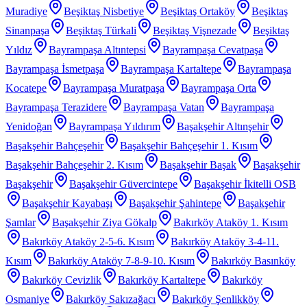
Muradiye
Beşiktaş Nisbetiye
Beşiktaş Ortaköy
Beşiktaş
Sinanpaşa
Beşiktaş Türkali
Beşiktaş Vişnezade
Beşiktaş
Yıldız
Bayrampaşa Altıntepsi
Bayrampaşa Cevatpaşa
Bayrampaşa İsmetpaşa
Bayrampaşa Kartaltepe
Bayrampaşa
Kocatepe
Bayrampaşa Muratpaşa
Bayrampaşa Orta
Bayrampaşa Terazidere
Bayrampaşa Vatan
Bayrampaşa
Yenidoğan
Bayrampaşa Yıldırım
Başakşehir Altınşehir
Başakşehir Bahçeşehir
Başakşehir Bahçeşehir 1. Kısım
Başakşehir Bahçeşehir 2. Kısım
Başakşehir Başak
Başakşehir
Başakşehir
Başakşehir Güvercintepe
Başakşehir İkitelli OSB
Başakşehir Kayabaşı
Başakşehir Şahintepe
Başakşehir
Şamlar
Başakşehir Ziya Gökalp
Bakırköy Ataköy 1. Kısım
Bakırköy Ataköy 2-5-6. Kısım
Bakırköy Ataköy 3-4-11.
Kısım
Bakırköy Ataköy 7-8-9-10. Kısım
Bakırköy Basınköy
Bakırköy Cevizlik
Bakırköy Kartaltepe
Bakırköy
Osmaniye
Bakırköy Sakızağacı
Bakırköy Şenlikköy