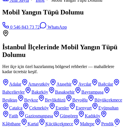
Ana Sayfa
Blog
Mobil Yangın Tüpü Dolumu
Mobil Yangın Tüpü Dolumu
0 546 843 73 72
WhatsApp
İstanbul İlçelerinde
Mobil Yangın Tüpü
Dolumu
Her ilçe için özel hazırlanmış bölgesel rehberler — mahallelere
kadar ücretsiz keşif.
Adalar
Arnavutköy
Ataşehir
Avcılar
Bağcılar
Bahçelievler
Bakırköy
Başakşehir
Bayrampaşa
Beşiktaş
Beykoz
Beylikdüzü
Beyoğlu
Büyükçekmece
Çatalca
Çekmeköy
Esenler
Esenyurt
Eyüpsultan
Fatih
Gaziosmanpaşa
Güngören
Kadıköy
Kâğıthane
Kartal
Küçükçekmece
Maltepe
Pendik