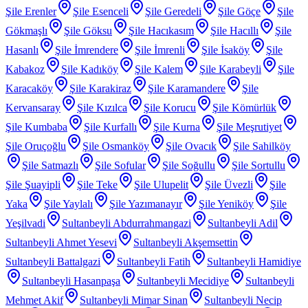
Şile Erenler
Şile Esenceli
Şile Geredeli
Şile Göçe
Şile
Gökmaşlı
Şile Göksu
Şile Hacıkasım
Şile Hacıllı
Şile
Hasanlı
Şile İmrendere
Şile İmrenli
Şile İsaköy
Şile
Kabakoz
Şile Kadıköy
Şile Kalem
Şile Karabeyli
Şile
Karacaköy
Şile Karakiraz
Şile Karamandere
Şile
Kervansaray
Şile Kızılca
Şile Korucu
Şile Kömürlük
Şile Kumbaba
Şile Kurfallı
Şile Kurna
Şile Meşrutiyet
Şile Oruçoğlu
Şile Osmanköy
Şile Ovacık
Şile Sahilköy
Şile Satmazlı
Şile Sofular
Şile Soğullu
Şile Sortullu
Şile Şuayipli
Şile Teke
Şile Ulupelit
Şile Üvezli
Şile
Yaka
Şile Yaylalı
Şile Yazımanayır
Şile Yeniköy
Şile
Yeşilvadi
Sultanbeyli Abdurrahmangazi
Sultanbeyli Adil
Sultanbeyli Ahmet Yesevi
Sultanbeyli Akşemsettin
Sultanbeyli Battalgazi
Sultanbeyli Fatih
Sultanbeyli Hamidiye
Sultanbeyli Hasanpaşa
Sultanbeyli Mecidiye
Sultanbeyli
Mehmet Akif
Sultanbeyli Mimar Sinan
Sultanbeyli Necip