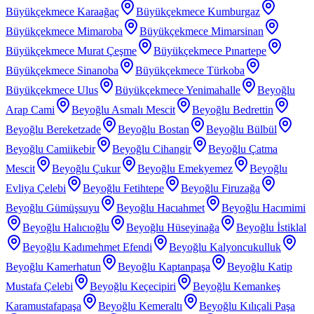
Büyükçekmece Karaağaç
Büyükçekmece Kumburgaz
Büyükçekmece Mimaroba
Büyükçekmece Mimarsinan
Büyükçekmece Murat Çeşme
Büyükçekmece Pınartepe
Büyükçekmece Sinanoba
Büyükçekmece Türkoba
Büyükçekmece Ulus
Büyükçekmece Yenimahalle
Beyoğlu
Arap Cami
Beyoğlu Asmalı Mescit
Beyoğlu Bedrettin
Beyoğlu Bereketzade
Beyoğlu Bostan
Beyoğlu Bülbül
Beyoğlu Camiikebir
Beyoğlu Cihangir
Beyoğlu Çatma
Mescit
Beyoğlu Çukur
Beyoğlu Emekyemez
Beyoğlu
Evliya Çelebi
Beyoğlu Fetihtepe
Beyoğlu Firuzağa
Beyoğlu Gümüşsuyu
Beyoğlu Hacıahmet
Beyoğlu Hacımimi
Beyoğlu Halıcıoğlu
Beyoğlu Hüseyinağa
Beyoğlu İstiklal
Beyoğlu Kadımehmet Efendi
Beyoğlu Kalyoncukulluk
Beyoğlu Kamerhatun
Beyoğlu Kaptanpaşa
Beyoğlu Katip
Mustafa Çelebi
Beyoğlu Keçecipiri
Beyoğlu Kemankeş
Karamustafapaşa
Beyoğlu Kemeraltı
Beyoğlu Kılıçali Paşa