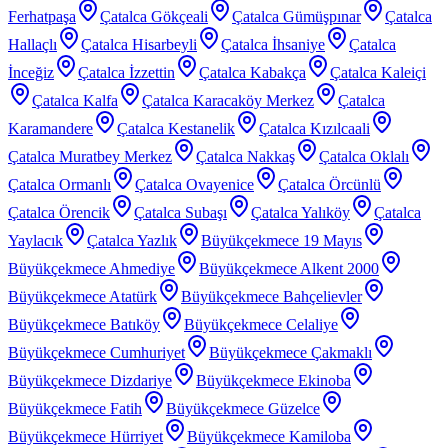
Ferhatpaşa
Çatalca Gökçeali
Çatalca Gümüşpınar
Çatalca
Hallaçlı
Çatalca Hisarbeyli
Çatalca İhsaniye
Çatalca
İnceğiz
Çatalca İzzettin
Çatalca Kabakça
Çatalca Kaleiçi
Çatalca Kalfa
Çatalca Karacaköy Merkez
Çatalca
Karamandere
Çatalca Kestanelik
Çatalca Kızılcaali
Çatalca Muratbey Merkez
Çatalca Nakkaş
Çatalca Oklalı
Çatalca Ormanlı
Çatalca Ovayenice
Çatalca Örcünlü
Çatalca Örencik
Çatalca Subaşı
Çatalca Yalıköy
Çatalca
Yaylacık
Çatalca Yazlık
Büyükçekmece 19 Mayıs
Büyükçekmece Ahmediye
Büyükçekmece Alkent 2000
Büyükçekmece Atatürk
Büyükçekmece Bahçelievler
Büyükçekmece Batıköy
Büyükçekmece Celaliye
Büyükçekmece Cumhuriyet
Büyükçekmece Çakmaklı
Büyükçekmece Dizdariye
Büyükçekmece Ekinoba
Büyükçekmece Fatih
Büyükçekmece Güzelce
Büyükçekmece Hürriyet
Büyükçekmece Kamiloba