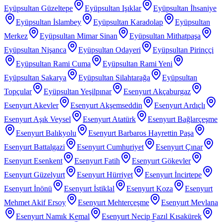
Eyüpsultan Güzeltepe
Eyüpsultan Işıklar
Eyüpsultan İhsaniye
Eyüpsultan İslambey
Eyüpsultan Karadolap
Eyüpsultan
Merkez
Eyüpsultan Mimar Sinan
Eyüpsultan Mithatpaşa
Eyüpsultan Nişanca
Eyüpsultan Odayeri
Eyüpsultan Pirinççi
Eyüpsultan Rami Cuma
Eyüpsultan Rami Yeni
Eyüpsultan Sakarya
Eyüpsultan Silahtarağa
Eyüpsultan
Topçular
Eyüpsultan Yeşilpınar
Esenyurt Akçaburgaz
Esenyurt Akevler
Esenyurt Akşemseddin
Esenyurt Ardıçlı
Esenyurt Aşık Veysel
Esenyurt Atatürk
Esenyurt Bağlarçeşme
Esenyurt Balıkyolu
Esenyurt Barbaros Hayrettin Paşa
Esenyurt Battalgazi
Esenyurt Cumhuriyet
Esenyurt Çınar
Esenyurt Esenkent
Esenyurt Fatih
Esenyurt Gökevler
Esenyurt Güzelyurt
Esenyurt Hürriyet
Esenyurt İncirtepe
Esenyurt İnönü
Esenyurt İstiklal
Esenyurt Koza
Esenyurt
Mehmet Akif Ersoy
Esenyurt Mehterçeşme
Esenyurt Mevlana
Esenyurt Namık Kemal
Esenyurt Necip Fazıl Kısakürek