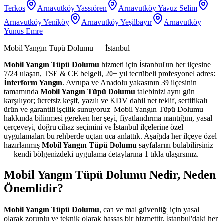
Terkos
Arnavutköy Yassıören
Arnavutköy Yavuz Selim
Arnavutköy Yeniköy
Arnavutköy Yeşilbayır
Arnavutköy
Yunus Emre
Mobil Yangın Tüpü Dolumu
— İstanbul
Mobil Yangın Tüpü Dolumu
hizmeti için İstanbul'un her ilçesine
7/24 ulaşan, TSE & CE belgeli, 20+ yıl tecrübeli profesyonel adres:
İnterform Yangın
. Avrupa ve Anadolu yakasının 39 ilçesinin
tamamında
Mobil Yangın Tüpü Dolumu
talebinizi aynı gün
karşılıyor; ücretsiz keşif, yazılı ve KDV dahil net teklif, sertifikalı
ürün ve garantili işçilik sunuyoruz. Mobil Yangın Tüpü Dolumu
hakkında bilinmesi gereken her şeyi, fiyatlandırma mantığını, yasal
çerçeveyi, doğru cihaz seçimini ve İstanbul ilçelerine özel
uygulamaları bu rehberde uçtan uca anlattık. Aşağıda her ilçeye özel
hazırlanmış
Mobil Yangın Tüpü Dolumu
sayfalarını bulabilirsiniz
— kendi bölgenizdeki uygulama detaylarına 1 tıkla ulaşırsınız.
Mobil Yangın Tüpü Dolumu Nedir, Neden
Önemlidir?
Mobil Yangın Tüpü Dolumu
, can ve mal güvenliği için yasal
olarak zorunlu ve teknik olarak hassas bir hizmettir. İstanbul'daki her