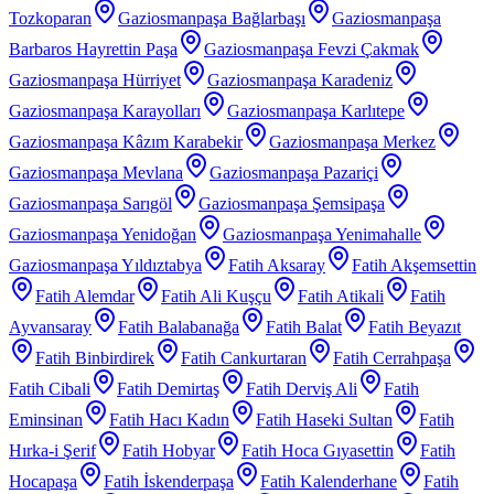
Tozkoparan
Gaziosmanpaşa Bağlarbaşı
Gaziosmanpaşa
Barbaros Hayrettin Paşa
Gaziosmanpaşa Fevzi Çakmak
Gaziosmanpaşa Hürriyet
Gaziosmanpaşa Karadeniz
Gaziosmanpaşa Karayolları
Gaziosmanpaşa Karlıtepe
Gaziosmanpaşa Kâzım Karabekir
Gaziosmanpaşa Merkez
Gaziosmanpaşa Mevlana
Gaziosmanpaşa Pazariçi
Gaziosmanpaşa Sarıgöl
Gaziosmanpaşa Şemsipaşa
Gaziosmanpaşa Yenidoğan
Gaziosmanpaşa Yenimahalle
Gaziosmanpaşa Yıldıztabya
Fatih Aksaray
Fatih Akşemsettin
Fatih Alemdar
Fatih Ali Kuşçu
Fatih Atikali
Fatih
Ayvansaray
Fatih Balabanağa
Fatih Balat
Fatih Beyazıt
Fatih Binbirdirek
Fatih Cankurtaran
Fatih Cerrahpaşa
Fatih Cibali
Fatih Demirtaş
Fatih Derviş Ali
Fatih
Eminsinan
Fatih Hacı Kadın
Fatih Haseki Sultan
Fatih
Hırka-i Şerif
Fatih Hobyar
Fatih Hoca Gıyasettin
Fatih
Hocapaşa
Fatih İskenderpaşa
Fatih Kalenderhane
Fatih