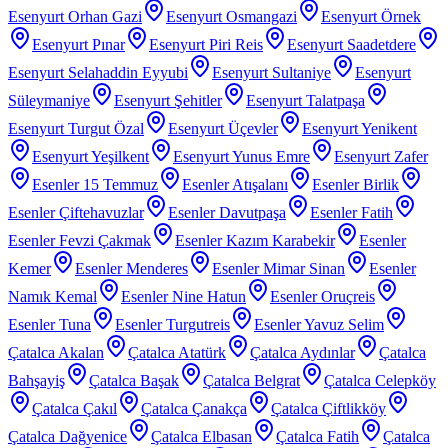
Esenyurt Orhan Gazi
Esenyurt Osmangazi
Esenyurt Örnek
Esenyurt Pınar
Esenyurt Piri Reis
Esenyurt Saadetdere
Esenyurt Selahaddin Eyyubi
Esenyurt Sultaniye
Esenyurt
Süleymaniye
Esenyurt Şehitler
Esenyurt Talatpaşa
Esenyurt Turgut Özal
Esenyurt Üçevler
Esenyurt Yenikent
Esenyurt Yeşilkent
Esenyurt Yunus Emre
Esenyurt Zafer
Esenler 15 Temmuz
Esenler Atışalanı
Esenler Birlik
Esenler Çiftehavuzlar
Esenler Davutpaşa
Esenler Fatih
Esenler Fevzi Çakmak
Esenler Kazım Karabekir
Esenler
Kemer
Esenler Menderes
Esenler Mimar Sinan
Esenler
Namık Kemal
Esenler Nine Hatun
Esenler Oruçreis
Esenler Tuna
Esenler Turgutreis
Esenler Yavuz Selim
Çatalca Akalan
Çatalca Atatürk
Çatalca Aydınlar
Çatalca
Bahşayiş
Çatalca Başak
Çatalca Belgrat
Çatalca Celepköy
Çatalca Çakıl
Çatalca Çanakça
Çatalca Çiftlikköy
Çatalca Dağyenice
Çatalca Elbasan
Çatalca Fatih
Çatalca