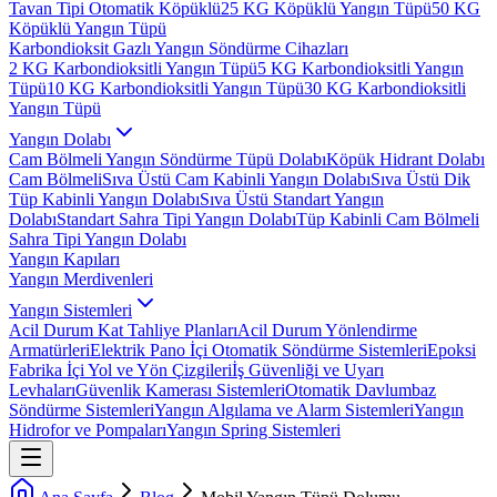
Tavan Tipi Otomatik Köpüklü
25 KG Köpüklü Yangın Tüpü
50 KG
Köpüklü Yangın Tüpü
Karbondioksit Gazlı Yangın Söndürme Cihazları
2 KG Karbondioksitli Yangın Tüpü
5 KG Karbondioksitli Yangın
Tüpü
10 KG Karbondioksitli Yangın Tüpü
30 KG Karbondioksitli
Yangın Tüpü
Yangın Dolabı
Cam Bölmeli Yangın Söndürme Tüpü Dolabı
Köpük Hidrant Dolabı
Cam Bölmeli
Sıva Üstü Cam Kabinli Yangın Dolabı
Sıva Üstü Dik
Tüp Kabinli Yangın Dolabı
Sıva Üstü Standart Yangın
Dolabı
Standart Sahra Tipi Yangın Dolabı
Tüp Kabinli Cam Bölmeli
Sahra Tipi Yangın Dolabı
Yangın Kapıları
Yangın Merdivenleri
Yangın Sistemleri
Acil Durum Kat Tahliye Planları
Acil Durum Yönlendirme
Armatürleri
Elektrik Pano İçi Otomatik Söndürme Sistemleri
Epoksi
Fabrika İçi Yol ve Yön Çizgileri
İş Güvenliği ve Uyarı
Levhaları
Güvenlik Kamerası Sistemleri
Otomatik Davlumbaz
Söndürme Sistemleri
Yangın Algılama ve Alarm Sistemleri
Yangın
Hidrofor ve Pompaları
Yangın Spring Sistemleri