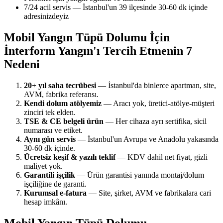
7/24 acil servis — İstanbul'un 39 ilçesinde 30-60 dk içinde
adresinizdeyiz
Mobil Yangın Tüpü Dolumu İçin
İnterform Yangın'ı Tercih Etmenin 7
Nedeni
20+ yıl saha tecrübesi
— İstanbul'da binlerce apartman, site,
AVM, fabrika referansı.
Kendi dolum atölyemiz
— Aracı yok, üretici-atölye-müşteri
zinciri tek elden.
TSE & CE belgeli ürün
— Her cihaza ayrı sertifika, sicil
numarası ve etiket.
Aynı gün servis
— İstanbul'un Avrupa ve Anadolu yakasında
30-60 dk içinde.
Ücretsiz keşif & yazılı teklif
— KDV dahil net fiyat, gizli
maliyet yok.
Garantili işçilik
— Ürün garantisi yanında montaj/dolum
işçiliğine de garanti.
Kurumsal e-fatura
— Site, şirket, AVM ve fabrikalara cari
hesap imkânı.
Mobil Yangın Tüpü Dolumu