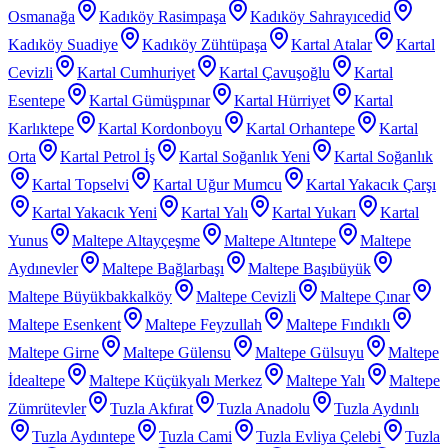
Osmanağa
Kadıköy Rasimpaşa
Kadıköy Sahrayıcedid
Kadıköy Suadiye
Kadıköy Zühtüpaşa
Kartal Atalar
Kartal
Cevizli
Kartal Cumhuriyet
Kartal Çavuşoğlu
Kartal
Esentepe
Kartal Gümüşpınar
Kartal Hürriyet
Kartal
Karlıktepe
Kartal Kordonboyu
Kartal Orhantepe
Kartal
Orta
Kartal Petrol İş
Kartal Soğanlık Yeni
Kartal Soğanlık
Kartal Topselvi
Kartal Uğur Mumcu
Kartal Yakacık Çarşı
Kartal Yakacık Yeni
Kartal Yalı
Kartal Yukarı
Kartal
Yunus
Maltepe Altayçeşme
Maltepe Altıntepe
Maltepe
Aydınevler
Maltepe Bağlarbaşı
Maltepe Başıbüyük
Maltepe Büyükbakkalköy
Maltepe Cevizli
Maltepe Çınar
Maltepe Esenkent
Maltepe Feyzullah
Maltepe Fındıklı
Maltepe Girne
Maltepe Gülensu
Maltepe Gülsuyu
Maltepe
İdealtepe
Maltepe Küçükyalı Merkez
Maltepe Yalı
Maltepe
Zümrütevler
Tuzla Akfırat
Tuzla Anadolu
Tuzla Aydınlı
Tuzla Aydıntepe
Tuzla Cami
Tuzla Evliya Çelebi
Tuzla