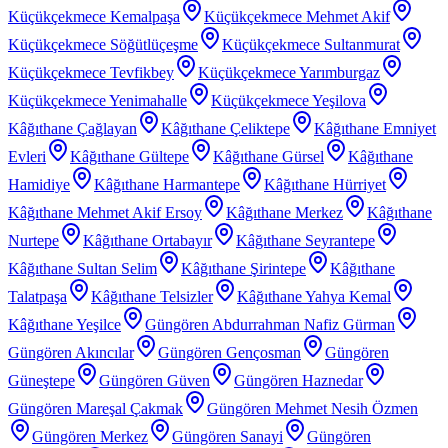
Küçükçekmece Kemalpaşa
Küçükçekmece Mehmet Akif
Küçükçekmece Söğütlüçeşme
Küçükçekmece Sultanmurat
Küçükçekmece Tevfikbey
Küçükçekmece Yarımburgaz
Küçükçekmece Yenimahalle
Küçükçekmece Yeşilova
Kâğıthane Çağlayan
Kâğıthane Çeliktepe
Kâğıthane Emniyet
Evleri
Kâğıthane Gültepe
Kâğıthane Gürsel
Kâğıthane
Hamidiye
Kâğıthane Harmantepe
Kâğıthane Hürriyet
Kâğıthane Mehmet Akif Ersoy
Kâğıthane Merkez
Kâğıthane
Nurtepe
Kâğıthane Ortabayır
Kâğıthane Seyrantepe
Kâğıthane Sultan Selim
Kâğıthane Şirintepe
Kâğıthane
Talatpaşa
Kâğıthane Telsizler
Kâğıthane Yahya Kemal
Kâğıthane Yeşilce
Güngören Abdurrahman Nafiz Gürman
Güngören Akıncılar
Güngören Gençosman
Güngören
Güneştepe
Güngören Güven
Güngören Haznedar
Güngören Mareşal Çakmak
Güngören Mehmet Nesih Özmen
Güngören Merkez
Güngören Sanayi
Güngören