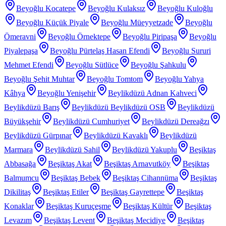
Beyoğlu Kocatepe
Beyoğlu Kulaksız
Beyoğlu Kuloğlu
Beyoğlu Küçük Piyale
Beyoğlu Müeyyetzade
Beyoğlu
Ömeravni
Beyoğlu Örnektepe
Beyoğlu Piripaşa
Beyoğlu
Piyalepaşa
Beyoğlu Pürtelaş Hasan Efendi
Beyoğlu Sururi
Mehmet Efendi
Beyoğlu Sütlüce
Beyoğlu Şahkulu
Beyoğlu Şehit Muhtar
Beyoğlu Tomtom
Beyoğlu Yahya
Kâhya
Beyoğlu Yenişehir
Beylikdüzü Adnan Kahveci
Beylikdüzü Barış
Beylikdüzü Beylikdüzü OSB
Beylikdüzü
Büyükşehir
Beylikdüzü Cumhuriyet
Beylikdüzü Dereağzı
Beylikdüzü Gürpınar
Beylikdüzü Kavaklı
Beylikdüzü
Marmara
Beylikdüzü Sahil
Beylikdüzü Yakuplu
Beşiktaş
Abbasağa
Beşiktaş Akat
Beşiktaş Arnavutköy
Beşiktaş
Balmumcu
Beşiktaş Bebek
Beşiktaş Cihannüma
Beşiktaş
Dikilitaş
Beşiktaş Etiler
Beşiktaş Gayrettepe
Beşiktaş
Konaklar
Beşiktaş Kuruçeşme
Beşiktaş Kültür
Beşiktaş
Levazım
Beşiktaş Levent
Beşiktaş Mecidiye
Beşiktaş