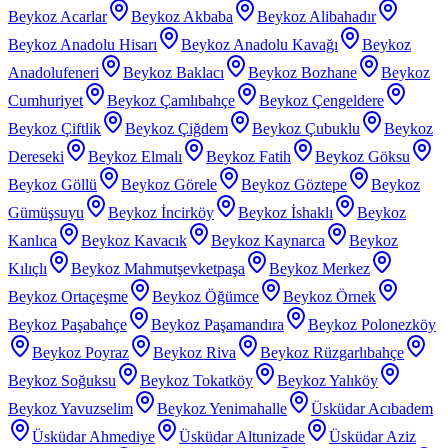
Beykoz Acarlar
Beykoz Akbaba
Beykoz Alibahadır
Beykoz Anadolu Hisarı
Beykoz Anadolu Kavağı
Beykoz
Anadolufeneri
Beykoz Baklacı
Beykoz Bozhane
Beykoz
Cumhuriyet
Beykoz Çamlıbahçe
Beykoz Çengeldere
Beykoz Çiftlik
Beykoz Çiğdem
Beykoz Çubuklu
Beykoz
Dereseki
Beykoz Elmalı
Beykoz Fatih
Beykoz Göksu
Beykoz Göllü
Beykoz Görele
Beykoz Göztepe
Beykoz
Gümüşsuyu
Beykoz İncirköy
Beykoz İshaklı
Beykoz
Kanlıca
Beykoz Kavacık
Beykoz Kaynarca
Beykoz
Kılıçlı
Beykoz Mahmutşevketpaşa
Beykoz Merkez
Beykoz Ortaçeşme
Beykoz Öğümce
Beykoz Örnek
Beykoz Paşabahçe
Beykoz Paşamandıra
Beykoz Polonezköy
Beykoz Poyraz
Beykoz Riva
Beykoz Rüzgarlıbahçe
Beykoz Soğuksu
Beykoz Tokatköy
Beykoz Yalıköy
Beykoz Yavuzselim
Beykoz Yenimahalle
Üsküdar Acıbadem
Üsküdar Ahmediye
Üsküdar Altunizade
Üsküdar Aziz