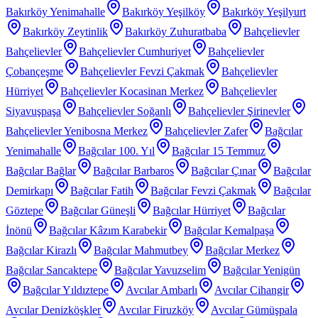
Bakırköy Yenimahalle
Bakırköy Yeşilköy
Bakırköy Yeşilyurt
Bakırköy Zeytinlik
Bakırköy Zuhuratbaba
Bahçelievler
Bahçelievler
Bahçelievler Cumhuriyet
Bahçelievler
Çobançeşme
Bahçelievler Fevzi Çakmak
Bahçelievler
Hürriyet
Bahçelievler Kocasinan Merkez
Bahçelievler
Siyavuşpaşa
Bahçelievler Soğanlı
Bahçelievler Şirinevler
Bahçelievler Yenibosna Merkez
Bahçelievler Zafer
Bağcılar
Yenimahalle
Bağcılar 100. Yıl
Bağcılar 15 Temmuz
Bağcılar Bağlar
Bağcılar Barbaros
Bağcılar Çınar
Bağcılar
Demirkapı
Bağcılar Fatih
Bağcılar Fevzi Çakmak
Bağcılar
Göztepe
Bağcılar Güneşli
Bağcılar Hürriyet
Bağcılar
İnönü
Bağcılar Kâzım Karabekir
Bağcılar Kemalpaşa
Bağcılar Kirazlı
Bağcılar Mahmutbey
Bağcılar Merkez
Bağcılar Sancaktepe
Bağcılar Yavuzselim
Bağcılar Yenigün
Bağcılar Yıldıztepe
Avcılar Ambarlı
Avcılar Cihangir
Avcılar Denizköşkler
Avcılar Firuzköy
Avcılar Gümüşpala