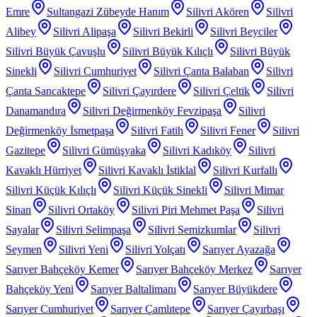
Emre
Sultangazi Zübeyde Hanım
Silivri Akören
Silivri
Alibey
Silivri Alipaşa
Silivri Bekirli
Silivri Beyciler
Silivri Büyük Çavuşlu
Silivri Büyük Kılıçlı
Silivri Büyük
Sinekli
Silivri Cumhuriyet
Silivri Çanta Balaban
Silivri
Çanta Sancaktepe
Silivri Çayırdere
Silivri Çeltik
Silivri
Danamandıra
Silivri Değirmenköy Fevzipaşa
Silivri
Değirmenköy İsmetpaşa
Silivri Fatih
Silivri Fener
Silivri
Gazitepe
Silivri Gümüşyaka
Silivri Kadıköy
Silivri
Kavaklı Hürriyet
Silivri Kavaklı İstiklal
Silivri Kurfallı
Silivri Küçük Kılıçlı
Silivri Küçük Sinekli
Silivri Mimar
Sinan
Silivri Ortaköy
Silivri Piri Mehmet Paşa
Silivri
Sayalar
Silivri Selimpaşa
Silivri Semizkumlar
Silivri
Seymen
Silivri Yeni
Silivri Yolçatı
Sarıyer Ayazağa
Sarıyer Bahçeköy Kemer
Sarıyer Bahçeköy Merkez
Sarıyer
Bahçeköy Yeni
Sarıyer Baltalimanı
Sarıyer Büyükdere
Sarıyer Cumhuriyet
Sarıyer Çamlıtepe
Sarıyer Çayırbaşı