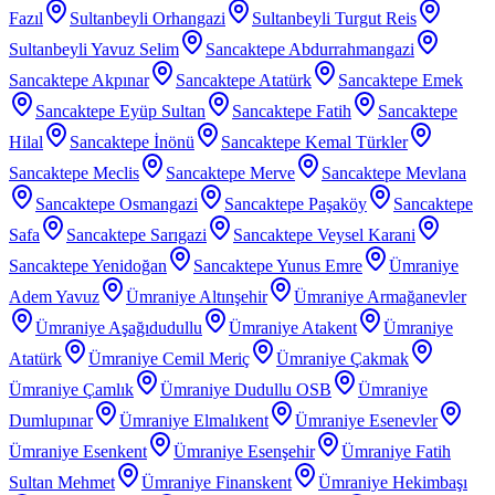
Fazıl
Sultanbeyli Orhangazi
Sultanbeyli Turgut Reis
Sultanbeyli Yavuz Selim
Sancaktepe Abdurrahmangazi
Sancaktepe Akpınar
Sancaktepe Atatürk
Sancaktepe Emek
Sancaktepe Eyüp Sultan
Sancaktepe Fatih
Sancaktepe
Hilal
Sancaktepe İnönü
Sancaktepe Kemal Türkler
Sancaktepe Meclis
Sancaktepe Merve
Sancaktepe Mevlana
Sancaktepe Osmangazi
Sancaktepe Paşaköy
Sancaktepe
Safa
Sancaktepe Sarıgazi
Sancaktepe Veysel Karani
Sancaktepe Yenidoğan
Sancaktepe Yunus Emre
Ümraniye
Adem Yavuz
Ümraniye Altınşehir
Ümraniye Armağanevler
Ümraniye Aşağıdudullu
Ümraniye Atakent
Ümraniye
Atatürk
Ümraniye Cemil Meriç
Ümraniye Çakmak
Ümraniye Çamlık
Ümraniye Dudullu OSB
Ümraniye
Dumlupınar
Ümraniye Elmalıkent
Ümraniye Esenevler
Ümraniye Esenkent
Ümraniye Esenşehir
Ümraniye Fatih
Sultan Mehmet
Ümraniye Finanskent
Ümraniye Hekimbaşı