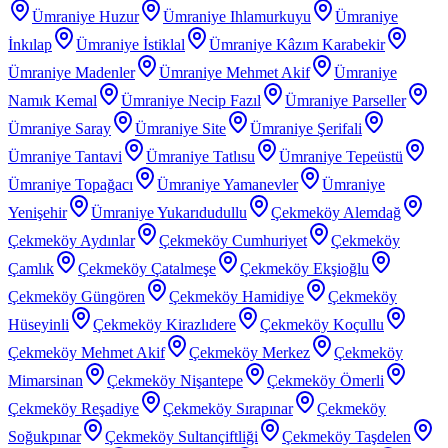
Ümraniye Huzur
Ümraniye Ihlamurkuyu
Ümraniye
İnkılap
Ümraniye İstiklal
Ümraniye Kâzım Karabekir
Ümraniye Madenler
Ümraniye Mehmet Akif
Ümraniye
Namık Kemal
Ümraniye Necip Fazıl
Ümraniye Parseller
Ümraniye Saray
Ümraniye Site
Ümraniye Şerifali
Ümraniye Tantavi
Ümraniye Tatlısu
Ümraniye Tepeüstü
Ümraniye Topağacı
Ümraniye Yamanevler
Ümraniye
Yenişehir
Ümraniye Yukarıdudullu
Çekmeköy Alemdağ
Çekmeköy Aydınlar
Çekmeköy Cumhuriyet
Çekmeköy
Çamlık
Çekmeköy Çatalmeşe
Çekmeköy Ekşioğlu
Çekmeköy Güngören
Çekmeköy Hamidiye
Çekmeköy
Hüseyinli
Çekmeköy Kirazlıdere
Çekmeköy Koçullu
Çekmeköy Mehmet Akif
Çekmeköy Merkez
Çekmeköy
Mimarsinan
Çekmeköy Nişantepe
Çekmeköy Ömerli
Çekmeköy Reşadiye
Çekmeköy Sırapınar
Çekmeköy
Soğukpınar
Çekmeköy Sultançiftliği
Çekmeköy Taşdelen