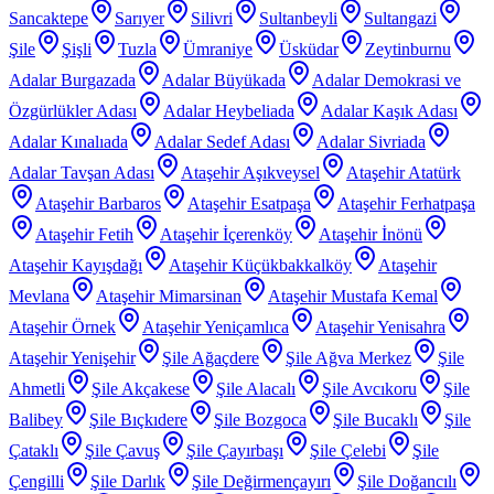
Sancaktepe
Sarıyer
Silivri
Sultanbeyli
Sultangazi
Şile
Şişli
Tuzla
Ümraniye
Üsküdar
Zeytinburnu
Adalar Burgazada
Adalar Büyükada
Adalar Demokrasi ve
Özgürlükler Adası
Adalar Heybeliada
Adalar Kaşık Adası
Adalar Kınalıada
Adalar Sedef Adası
Adalar Sivriada
Adalar Tavşan Adası
Ataşehir Aşıkveysel
Ataşehir Atatürk
Ataşehir Barbaros
Ataşehir Esatpaşa
Ataşehir Ferhatpaşa
Ataşehir Fetih
Ataşehir İçerenköy
Ataşehir İnönü
Ataşehir Kayışdağı
Ataşehir Küçükbakkalköy
Ataşehir
Mevlana
Ataşehir Mimarsinan
Ataşehir Mustafa Kemal
Ataşehir Örnek
Ataşehir Yeniçamlıca
Ataşehir Yenisahra
Ataşehir Yenişehir
Şile Ağaçdere
Şile Ağva Merkez
Şile
Ahmetli
Şile Akçakese
Şile Alacalı
Şile Avcıkoru
Şile
Balibey
Şile Bıçkıdere
Şile Bozgoca
Şile Bucaklı
Şile
Çataklı
Şile Çavuş
Şile Çayırbaşı
Şile Çelebi
Şile
Çengilli
Şile Darlık
Şile Değirmençayırı
Şile Doğancılı