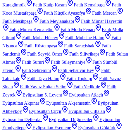
Karagümrük
Fatih Katip Kasım
Fatih Kemalpaşa
Fatih
Koca Mustafapaşa
Fatih Küçük Ayasofya
Fatih Mercan
Fatih Mesihpaşa
Fatih Mevlanakapı
Fatih Mimar Hayrettin
Fatih Mimar Kemalettin
Fatih Molla Fenari
Fatih Molla
Gürani
Fatih Molla Hüsrev
Fatih Muhsine Hatun
Fatih
Nişanca
Fatih Rüstempaşa
Fatih Saraçishak
Fatih
Sarıdemir
Fatih Seyyid Ömer
Fatih Silivrikapı
Fatih Sultan
Ahmet
Fatih Sururi
Fatih Süleymaniye
Fatih Sümbül
Efendi
Fatih Şehremini
Fatih Şehsuvar Bey
Fatih
Tahtakale
Fatih Taya Hatun
Fatih Topkapı
Fatih Yavuz
Sinan
Fatih Yavuz Sultan Selim
Fatih Yedikule
Fatih
Zeyrek
Eyüpsultan 5. Levent
Eyüpsultan Ağaçlı
Eyüpsultan Akpınar
Eyüpsultan Akşemsettin
Eyüpsultan
Alibeyköy
Eyüpsultan Çırçır
Eyüpsultan Çiftalan
Eyüpsultan Defterdar
Eyüpsultan Düğmeciler
Eyüpsultan
Emniyettepe
Eyüpsultan Esentepe
Eyüpsultan Göktürk