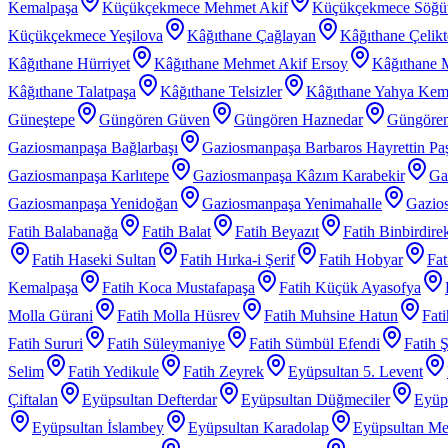
Kemalpaşa
Küçükçekmece Mehmet Akif
Küçükçekmece Söğü
Küçükçekmece Yeşilova
Kâğıthane Çağlayan
Kâğıthane Çelik
Kâğıthane Hürriyet
Kâğıthane Mehmet Akif Ersoy
Kâğıthane 
Kâğıthane Talatpaşa
Kâğıthane Telsizler
Kâğıthane Yahya Kem
Güneştepe
Güngören Güven
Güngören Haznedar
Güngören
Gaziosmanpaşa Bağlarbaşı
Gaziosmanpaşa Barbaros Hayrettin Pa
Gaziosmanpaşa Karlıtepe
Gaziosmanpaşa Kâzım Karabekir
Ga
Gaziosmanpaşa Yenidoğan
Gaziosmanpaşa Yenimahalle
Gazios
Fatih Balabanağa
Fatih Balat
Fatih Beyazıt
Fatih Binbirdire
Fatih Haseki Sultan
Fatih Hırka-i Şerif
Fatih Hobyar
Fat
Kemalpaşa
Fatih Koca Mustafapaşa
Fatih Küçük Ayasofya
Molla Gürani
Fatih Molla Hüsrev
Fatih Muhsine Hatun
Fat
Fatih Sururi
Fatih Süleymaniye
Fatih Sümbül Efendi
Fatih 
Selim
Fatih Yedikule
Fatih Zeyrek
Eyüpsultan 5. Levent
Çiftalan
Eyüpsultan Defterdar
Eyüpsultan Düğmeciler
Eyüp
Eyüpsultan İslambey
Eyüpsultan Karadolap
Eyüpsultan Me