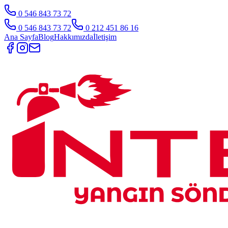
0 546 843 73 72
0 546 843 73 72
0 212 451 86 16
Ana Sayfa
Blog
Hakkımızda
İletişim