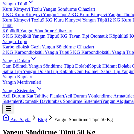
Yangın Tüpü
Kuru Kimyevi Tozlu Yangın Söndürme Cihazları
1 KG Kuru Kimyevi Yangın Tüpü
2 KG Kuru Kimyevi Yangın Tüpü
Kuru Kimyevi Tozlu
9 KG Kuru Kimyevi Yangın Tüpü
12 KG Kuru 
Tüpü
Köpüklü Yangın Söndürme Cihazları
6 KG Köpüklü Yangın Tüpü
6 KG Tavan Tipi Otomatik Köpüklü
9 K
Yangın Tüpü
Karbondioksit Gazlı Yangın Söndürme Cihazları
2 KG Karbondioksitli Yangın Tüpü
5 KG Karbondioksitli Yangın Tü
Yangın Dolabı
Cam Bölmeli Yangın Söndürme Tüpü Dolabı
Köpük Hidrant Dolabı 
Sahra Tipi Yangın Dolabı
Tüp Kabinli Cam Bölmeli Sahra Tipi Yangı
Yangın Kapıları
Yangın Merdivenleri
Yangın Sistemleri
Acil Durum Kat Tahliye Planları
Acil Durum Yönlendirme Armatürler
Sistemleri
Otomatik Davlumbaz Söndürme Sistemleri
Yangın Algılama 
Ana Sayfa
Blog
Yangın Söndürme Tüpü 50 Kg
Yangın Söndürme Tüpü 50 Kg