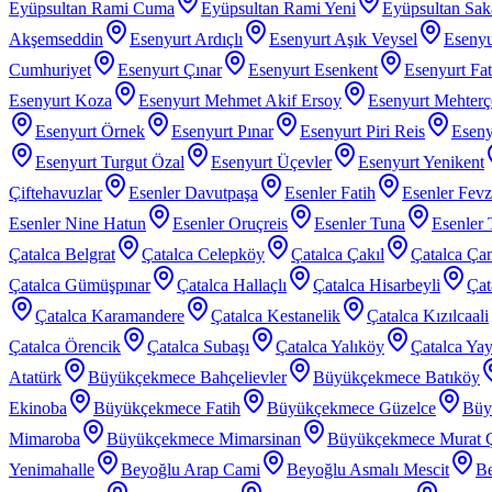
Eyüpsultan Rami Cuma
Eyüpsultan Rami Yeni
Eyüpsultan Sak
Akşemseddin
Esenyurt Ardıçlı
Esenyurt Aşık Veysel
Esenyu
Cumhuriyet
Esenyurt Çınar
Esenyurt Esenkent
Esenyurt Fat
Esenyurt Koza
Esenyurt Mehmet Akif Ersoy
Esenyurt Mehter
Esenyurt Örnek
Esenyurt Pınar
Esenyurt Piri Reis
Eseny
Esenyurt Turgut Özal
Esenyurt Üçevler
Esenyurt Yenikent
Çiftehavuzlar
Esenler Davutpaşa
Esenler Fatih
Esenler Fev
Esenler Nine Hatun
Esenler Oruçreis
Esenler Tuna
Esenler 
Çatalca Belgrat
Çatalca Celepköy
Çatalca Çakıl
Çatalca Ça
Çatalca Gümüşpınar
Çatalca Hallaçlı
Çatalca Hisarbeyli
Çat
Çatalca Karamandere
Çatalca Kestanelik
Çatalca Kızılcaali
Çatalca Örencik
Çatalca Subaşı
Çatalca Yalıköy
Çatalca Yay
Atatürk
Büyükçekmece Bahçelievler
Büyükçekmece Batıköy
Ekinoba
Büyükçekmece Fatih
Büyükçekmece Güzelce
Büy
Mimaroba
Büyükçekmece Mimarsinan
Büyükçekmece Murat 
Yenimahalle
Beyoğlu Arap Cami
Beyoğlu Asmalı Mescit
Be