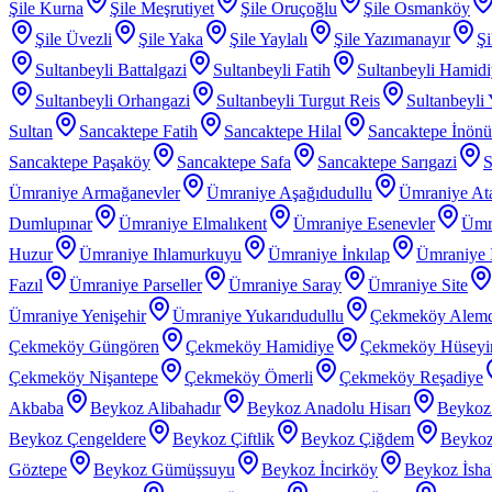
Şile Kurna
Şile Meşrutiyet
Şile Oruçoğlu
Şile Osmanköy
Şile Üvezli
Şile Yaka
Şile Yaylalı
Şile Yazımanayır
Şi
Sultanbeyli Battalgazi
Sultanbeyli Fatih
Sultanbeyli Hamid
Sultanbeyli Orhangazi
Sultanbeyli Turgut Reis
Sultanbeyli
Sultan
Sancaktepe Fatih
Sancaktepe Hilal
Sancaktepe İnönü
Sancaktepe Paşaköy
Sancaktepe Safa
Sancaktepe Sarıgazi
S
Ümraniye Armağanevler
Ümraniye Aşağıdudullu
Ümraniye At
Dumlupınar
Ümraniye Elmalıkent
Ümraniye Esenevler
Ümr
Huzur
Ümraniye Ihlamurkuyu
Ümraniye İnkılap
Ümraniye İ
Fazıl
Ümraniye Parseller
Ümraniye Saray
Ümraniye Site
Ümraniye Yenişehir
Ümraniye Yukarıdudullu
Çekmeköy Alem
Çekmeköy Güngören
Çekmeköy Hamidiye
Çekmeköy Hüseyin
Çekmeköy Nişantepe
Çekmeköy Ömerli
Çekmeköy Reşadiye
Akbaba
Beykoz Alibahadır
Beykoz Anadolu Hisarı
Beykoz
Beykoz Çengeldere
Beykoz Çiftlik
Beykoz Çiğdem
Beykoz
Göztepe
Beykoz Gümüşsuyu
Beykoz İncirköy
Beykoz İsha