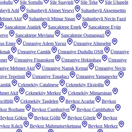
Soğullu
Şile Sortullu
Şile Şuayipli
Şile Teke
Şile Ulupelit
nbeyli Adil
Sultanbeyli Ahmet Yesevi
Sultanbeyli Akşemsettin
Mehmet Akif
Sultanbeyli Mimar Sinan
Sultanbeyli Necip Fazıl
Sancaktepe Atatürk
Sancaktepe Emek
Sancaktepe Eyüp
erve
Sancaktepe Mevlana
Sancaktepe Osmangazi
nus Emre
Ümraniye Adem Yavuz
Ümraniye Altınşehir
akmak
Ümraniye Çamlık
Ümraniye Dudullu OSB
Ümraniye
hmet
Ümraniye Finanskent
Ümraniye Hekimbaşı
Ümraniye
niye Mehmet Akif
Ümraniye Namık Kemal
Ümraniye Necip
iye Tepeüstü
Ümraniye Topağacı
Ümraniye Yamanevler
amlık
Çekmeköy Çatalmeşe
Çekmeköy Ekşioğlu
met Akif
Çekmeköy Merkez
Çekmeköy Mimarsinan
iftliği
Çekmeköy Taşdelen
Beykoz Acarlar
Beykoz
koz Bozhane
Beykoz Cumhuriyet
Beykoz Çamlıbahçe
Beykoz Göksu
Beykoz Göllü
Beykoz Görele
Beykoz
ykoz Kılıçlı
Beykoz Mahmutşevketpaşa
Beykoz Merkez