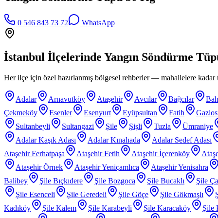
0 546 843 73 72
WhatsApp
İstanbul İlçelerinde
Yangın Söndürme Tüp
Her ilçe için özel hazırlanmış bölgesel rehberler — mahallelere kadar ü
Adalar
Arnavutköy
Ataşehir
Avcılar
Bağcılar
Bah
Çekmeköy
Esenler
Esenyurt
Eyüpsultan
Fatih
Gazio
Sultanbeyli
Sultangazi
Şile
Şişli
Tuzla
Ümraniye
Adalar Kaşık Adası
Adalar Kınalıada
Adalar Sedef Adası
Ataşehir Ferhatpaşa
Ataşehir Fetih
Ataşehir İçerenköy
Ataşe
Ataşehir Örnek
Ataşehir Yeniçamlıca
Ataşehir Yenisahra
Balibey
Şile Bıçkıdere
Şile Bozgoca
Şile Bucaklı
Şile Ça
Şile Esenceli
Şile Geredeli
Şile Göçe
Şile Gökmaşlı
Kadıköy
Şile Kalem
Şile Karabeyli
Şile Karacaköy
Şile