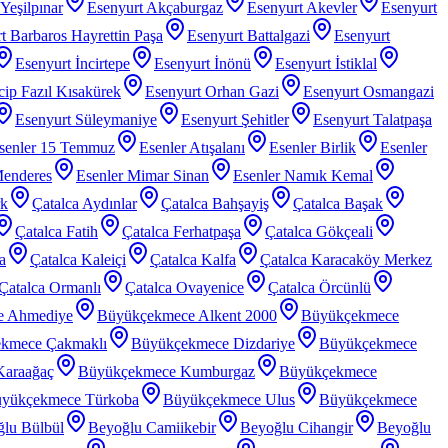
Yeşilpınar
Esenyurt Akçaburgaz
Esenyurt Akevler
Esenyurt
t Barbaros Hayrettin Paşa
Esenyurt Battalgazi
Esenyurt
Esenyurt İncirtepe
Esenyurt İnönü
Esenyurt İstiklal
ip Fazıl Kısakürek
Esenyurt Orhan Gazi
Esenyurt Osmangazi
Esenyurt Süleymaniye
Esenyurt Şehitler
Esenyurt Talatpaşa
senler 15 Temmuz
Esenler Atışalanı
Esenler Birlik
Esenler
Menderes
Esenler Mimar Sinan
Esenler Namık Kemal
rk
Çatalca Aydınlar
Çatalca Bahşayiş
Çatalca Başak
Çatalca Fatih
Çatalca Ferhatpaşa
Çatalca Gökçeali
a
Çatalca Kaleiçi
Çatalca Kalfa
Çatalca Karacaköy Merkez
Çatalca Ormanlı
Çatalca Ovayenice
Çatalca Örcünlü
e Ahmediye
Büyükçekmece Alkent 2000
Büyükçekmece
kmece Çakmaklı
Büyükçekmece Dizdariye
Büyükçekmece
araağaç
Büyükçekmece Kumburgaz
Büyükçekmece
yükçekmece Türkoba
Büyükçekmece Ulus
Büyükçekmece
lu Bülbül
Beyoğlu Camiikebir
Beyoğlu Cihangir
Beyoğlu