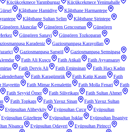
Küçükçekmece Yarımburgaz
Küçükçekmece Yenimahalle
Gürsel
Kâğıthane Hamidiye
Kâğıthane Harmantepe
yrantepe
Kâğıthane Sultan Selim
Kâğıthane Şirintepe
Güngören Akıncılar
Güngören Gençosman
Güngören
Merkez
Güngören Sanayi
Güngören Tozkoparan
ziosmanpaşa Karadeniz
Gaziosmanpaşa Karayolları
azariçi
Gaziosmanpaşa Sarıgöl
Gaziosmanpaşa Şemsipaşa
Alemdar
Fatih Ali Kuşçu
Fatih Atikali
Fatih Ayvansaray
mirtaş
Fatih Derviş Ali
Fatih Eminsinan
Fatih Hacı Kadın
Kalenderhane
Fatih Karagümrük
Fatih Katip Kasım
Fatih
 Hayrettin
Fatih Mimar Kemalettin
Fatih Molla Fenari
Fatih
Fatih Seyyid Ömer
Fatih Silivrikapı
Fatih Sultan Ahmet
un
Fatih Topkapı
Fatih Yavuz Sinan
Fatih Yavuz Sultan
Eyüpsultan Alibeyköy
Eyüpsultan Çırçır
Eyüpsultan
Eyüpsultan Güzeltepe
Eyüpsultan Işıklar
Eyüpsultan İhsaniye
ltan Nişanca
Eyüpsultan Odayeri
Eyüpsultan Pirinççi