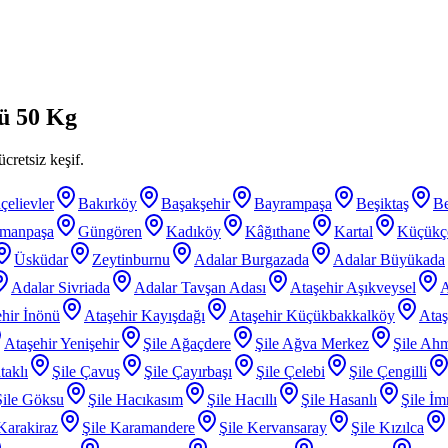
ü 50 Kg
cretsiz keşif.
çelievler
Bakırköy
Başakşehir
Bayrampaşa
Beşiktaş
B
smanpaşa
Güngören
Kadıköy
Kâğıthane
Kartal
Küçükç
Üsküdar
Zeytinburnu
Adalar Burgazada
Adalar Büyükada
Adalar Sivriada
Adalar Tavşan Adası
Ataşehir Aşıkveysel
A
hir İnönü
Ataşehir Kayışdağı
Ataşehir Küçükbakkalköy
Ataş
Ataşehir Yenişehir
Şile Ağaçdere
Şile Ağva Merkez
Şile Ahm
taklı
Şile Çavuş
Şile Çayırbaşı
Şile Çelebi
Şile Çengilli
Şile Göksu
Şile Hacıkasım
Şile Hacıllı
Şile Hasanlı
Şile İm
 Karakiraz
Şile Karamandere
Şile Kervansaray
Şile Kızılca