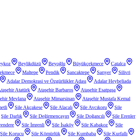
eykoz
Beylikdüzü
Beyoğlu
Büyükçekmece
Çatalca
ekmece
Maltepe
Pendik
Sancaktepe
Sarıyer
Silivri
Adalar Demokrasi ve Özgürlükler Adası
Adalar Heybeliada
taşehir Atatürk
Ataşehir Barbaros
Ataşehir Esatpaşa
ehir Mevlana
Ataşehir Mimarsinan
Ataşehir Mustafa Kemal
etli
Şile Akçakese
Şile Alacalı
Şile Avcıkoru
Şile
Şile Darlık
Şile Değirmençayırı
Şile Doğancılı
Şile Erenler
rendere
Şile İmrenli
Şile İsaköy
Şile Kabakoz
Şile
Şile Korucu
Şile Kömürlük
Şile Kumbaba
Şile Kurfallı