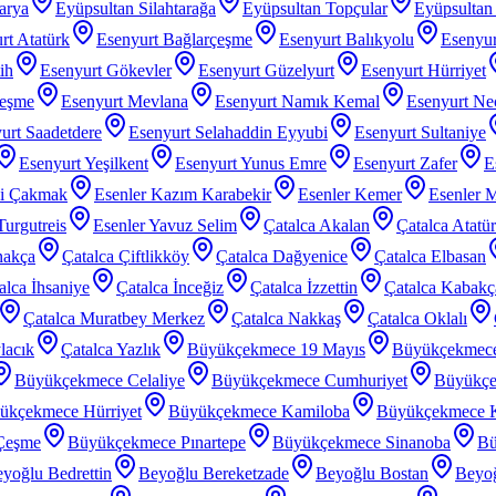
arya
Eyüpsultan Silahtarağa
Eyüpsultan Topçular
Eyüpsultan 
rt Atatürk
Esenyurt Bağlarçeşme
Esenyurt Balıkyolu
Esenyur
ih
Esenyurt Gökevler
Esenyurt Güzelyurt
Esenyurt Hürriyet
çeşme
Esenyurt Mevlana
Esenyurt Namık Kemal
Esenyurt Nec
urt Saadetdere
Esenyurt Selahaddin Eyyubi
Esenyurt Sultaniye
Esenyurt Yeşilkent
Esenyurt Yunus Emre
Esenyurt Zafer
E
zi Çakmak
Esenler Kazım Karabekir
Esenler Kemer
Esenler 
Turgutreis
Esenler Yavuz Selim
Çatalca Akalan
Çatalca Atatü
nakça
Çatalca Çiftlikköy
Çatalca Dağyenice
Çatalca Elbasan
alca İhsaniye
Çatalca İnceğiz
Çatalca İzzettin
Çatalca Kabakç
Çatalca Muratbey Merkez
Çatalca Nakkaş
Çatalca Oklalı
lacık
Çatalca Yazlık
Büyükçekmece 19 Mayıs
Büyükçekmec
Büyükçekmece Celaliye
Büyükçekmece Cumhuriyet
Büyükçe
ükçekmece Hürriyet
Büyükçekmece Kamiloba
Büyükçekmece K
Çeşme
Büyükçekmece Pınartepe
Büyükçekmece Sinanoba
Bü
yoğlu Bedrettin
Beyoğlu Bereketzade
Beyoğlu Bostan
Beyoğ