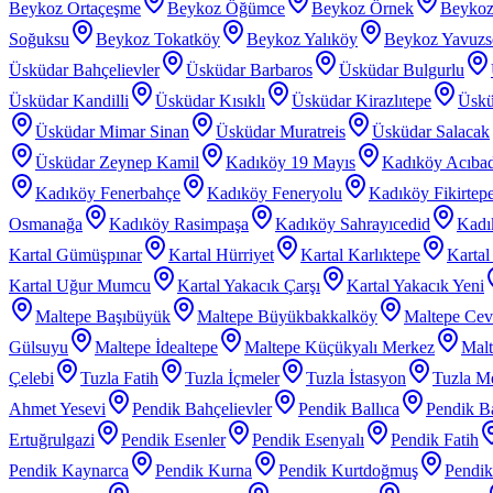
Beykoz Ortaçeşme
Beykoz Öğümce
Beykoz Örnek
Beykoz
Soğuksu
Beykoz Tokatköy
Beykoz Yalıköy
Beykoz Yavuzs
Üsküdar Bahçelievler
Üsküdar Barbaros
Üsküdar Bulgurlu
Üsküdar Kandilli
Üsküdar Kısıklı
Üsküdar Kirazlıtepe
Üskü
Üsküdar Mimar Sinan
Üsküdar Muratreis
Üsküdar Salacak
Üsküdar Zeynep Kamil
Kadıköy 19 Mayıs
Kadıköy Acıba
Kadıköy Fenerbahçe
Kadıköy Feneryolu
Kadıköy Fikirtep
Osmanağa
Kadıköy Rasimpaşa
Kadıköy Sahrayıcedid
Kadı
Kartal Gümüşpınar
Kartal Hürriyet
Kartal Karlıktepe
Karta
Kartal Uğur Mumcu
Kartal Yakacık Çarşı
Kartal Yakacık Yeni
Maltepe Başıbüyük
Maltepe Büyükbakkalköy
Maltepe Cevi
Gülsuyu
Maltepe İdealtepe
Maltepe Küçükyalı Merkez
Malt
Çelebi
Tuzla Fatih
Tuzla İçmeler
Tuzla İstasyon
Tuzla Me
Ahmet Yesevi
Pendik Bahçelievler
Pendik Ballıca
Pendik Ba
Ertuğrulgazi
Pendik Esenler
Pendik Esenyalı
Pendik Fatih
Pendik Kaynarca
Pendik Kurna
Pendik Kurtdoğmuş
Pendik