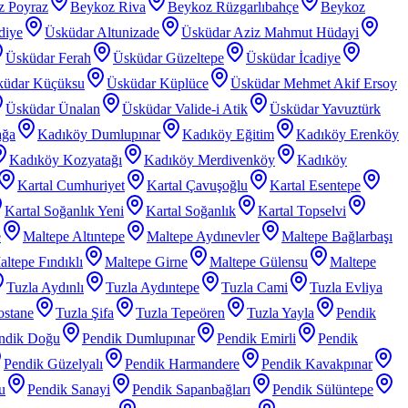
z Poyraz
Beykoz Riva
Beykoz Rüzgarlıbahçe
Beykoz
diye
Üsküdar Altunizade
Üsküdar Aziz Mahmut Hüdayi
Üsküdar Ferah
Üsküdar Güzeltepe
Üsküdar İcadiye
küdar Küçüksu
Üsküdar Küplüce
Üsküdar Mehmet Akif Ersoy
Üsküdar Ünalan
Üsküdar Valide-i Atik
Üsküdar Yavuztürk
ağa
Kadıköy Dumlupınar
Kadıköy Eğitim
Kadıköy Erenköy
Kadıköy Kozyatağı
Kadıköy Merdivenköy
Kadıköy
Kartal Cumhuriyet
Kartal Çavuşoğlu
Kartal Esentepe
Kartal Soğanlık Yeni
Kartal Soğanlık
Kartal Topselvi
e
Maltepe Altıntepe
Maltepe Aydınevler
Maltepe Bağlarbaşı
ltepe Fındıklı
Maltepe Girne
Maltepe Gülensu
Maltepe
Tuzla Aydınlı
Tuzla Aydıntepe
Tuzla Cami
Tuzla Evliya
ostane
Tuzla Şifa
Tuzla Tepeören
Tuzla Yayla
Pendik
ndik Doğu
Pendik Dumlupınar
Pendik Emirli
Pendik
Pendik Güzelyalı
Pendik Harmandere
Pendik Kavakpınar
u
Pendik Sanayi
Pendik Sapanbağları
Pendik Sülüntepe