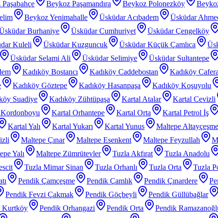
 Paşabahçe
Beykoz Paşamandıra
Beykoz Polonezköy
Beyko
elim
Beykoz Yenimahalle
Üsküdar Acıbadem
Üsküdar Ahme
Üsküdar Burhaniye
Üsküdar Cumhuriyet
Üsküdar Çengelköy
dar Kuleli
Üsküdar Kuzguncuk
Üsküdar Küçük Çamlıca
Üs
Üsküdar Selami Ali
Üsküdar Selimiye
Üsküdar Sultantepe
dem
Kadıköy Bostancı
Kadıköy Caddebostan
Kadıköy Cafer
e
Kadıköy Göztepe
Kadıköy Hasanpaşa
Kadıköy Koşuyolu
köy Suadiye
Kadıköy Zühtüpaşa
Kartal Atalar
Kartal Cevizli
l Kordonboyu
Kartal Orhantepe
Kartal Orta
Kartal Petrol İş
Kartal Yalı
Kartal Yukarı
Kartal Yunus
Maltepe Altayçeşm
zli
Maltepe Çınar
Maltepe Esenkent
Maltepe Feyzullah
Ma
epe Yalı
Maltepe Zümrütevler
Tuzla Akfırat
Tuzla Anadolu
scit
Tuzla Mimar Sinan
Tuzla Orhanlı
Tuzla Orta
Tuzla P
tı
Pendik Çamçeşme
Pendik Çamlık
Pendik Çınardere
Pe
Pendik Fevzi Çakmak
Pendik Göçbeyli
Pendik Güllübağlar
 Kurtköy
Pendik Orhangazi
Pendik Orta
Pendik Ramazanoğl