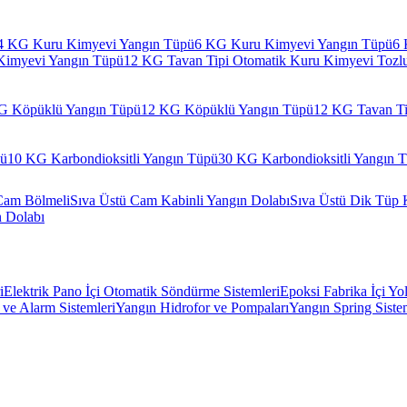
4 KG Kuru Kimyevi Yangın Tüpü
6 KG Kuru Kimyevi Yangın Tüpü
6 
Kimyevi Yangın Tüpü
12 KG Tavan Tipi Otomatik Kuru Kimyevi Tozl
G Köpüklü Yangın Tüpü
12 KG Köpüklü Yangın Tüpü
12 KG Tavan Ti
pü
10 KG Karbondioksitli Yangın Tüpü
30 KG Karbondioksitli Yangın 
Cam Bölmeli
Sıva Üstü Cam Kabinli Yangın Dolabı
Sıva Üstü Dik Tüp 
n Dolabı
i
Elektrik Pano İçi Otomatik Söndürme Sistemleri
Epoksi Fabrika İçi Yo
ve Alarm Sistemleri
Yangın Hidrofor ve Pompaları
Yangın Spring Siste