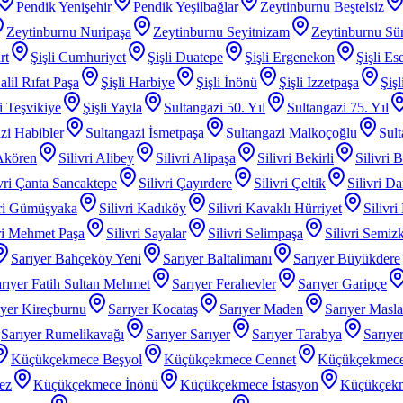
Pendik Yenişehir
Pendik Yeşilbağlar
Zeytinburnu Beştelsiz
Zeytinburnu Nuripaşa
Zeytinburnu Seyitnizam
Zeytinburnu Sü
rt
Şişli Cumhuriyet
Şişli Duatepe
Şişli Ergenekon
Şişli Es
alil Rıfat Paşa
Şişli Harbiye
Şişli İnönü
Şişli İzzetpaşa
Şiş
li Teşvikiye
Şişli Yayla
Sultangazi 50. Yıl
Sultangazi 75. Yıl
zi Habibler
Sultangazi İsmetpaşa
Sultangazi Malkoçoğlu
Sult
 Akören
Silivri Alibey
Silivri Alipaşa
Silivri Bekirli
Silivri 
ivri Çanta Sancaktepe
Silivri Çayırdere
Silivri Çeltik
Silivri D
vri Gümüşyaka
Silivri Kadıköy
Silivri Kavaklı Hürriyet
Silivri
iri Mehmet Paşa
Silivri Sayalar
Silivri Selimpaşa
Silivri Semiz
Sarıyer Bahçeköy Yeni
Sarıyer Baltalimanı
Sarıyer Büyükdere
rıyer Fatih Sultan Mehmet
Sarıyer Ferahevler
Sarıyer Garipçe
ıyer Kireçburnu
Sarıyer Kocataş
Sarıyer Maden
Sarıyer Masl
Sarıyer Rumelikavağı
Sarıyer Sarıyer
Sarıyer Tarabya
Sarıye
Küçükçekmece Beşyol
Küçükçekmece Cennet
Küçükçekmece
ez
Küçükçekmece İnönü
Küçükçekmece İstasyon
Küçükçek