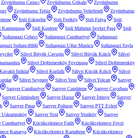
Zeytinburnu Çırpıcı
Zeytinburnu Gökalp
Zeytinburnu
mer
Zeytinburnu Telsiz
Zeytinburnu Veliefendi
Zeytinburnu
entepe
Şişli Eskişehir
Şişli Feriköy
Şişli Fulya
Şişli
li Kaptanpaşa
Şişli Kuştepe
Şişli Mahmut Şevket Paşa
Şişli
Sultangazi Cebeci
Sultangazi Cumhuriyet
Sultangazi
angazi Sultançiftliği
Sultangazi Uğur Mumcu
Sultangazi Yayla
Beyciler
Silivri Büyük Çavuşlu
Silivri Büyük Kılıçlı
Silivri
anamandıra
Silivri Değirmenköy Fevzipaşa
Silivri Değirmenköy
 Kavaklı İstiklal
Silivri Kurfallı
Silivri Küçük Kılıçlı
Silivri
kumlar
Silivri Seymen
Silivri Yeni
Silivri Yolçatı
Sarıyer
Sarıyer Cumhuriyet
Sarıyer Çamlıtepe
Sarıyer Çayırbaşı
Sarıyer Gümüşdere
Sarıyer Huzur
Sarıyer İstinye
Sarıyer
ak
Sarıyer Pınar
Sarıyer Poligon
Sarıyer PTT Evleri
r Uskumruköy
Sarıyer Yeni
Sarıyer Yeniköy
Sarıyer
 Cumhuriyet
Küçükçekmece Fatih
Küçükçekmece Fevzi
mece Kanarya
Küçükçekmece Kartaltepe
Küçükçekmece