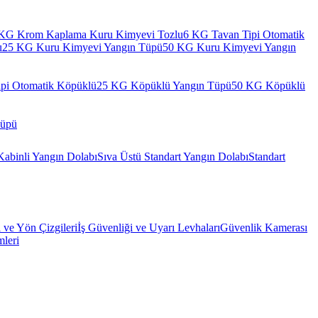
KG Krom Kaplama Kuru Kimyevi Tozlu
6 KG Tavan Tipi Otomatik
u
25 KG Kuru Kimyevi Yangın Tüpü
50 KG Kuru Kimyevi Yangın
pi Otomatik Köpüklü
25 KG Köpüklü Yangın Tüpü
50 KG Köpüklü
Tüpü
Kabinli Yangın Dolabı
Sıva Üstü Standart Yangın Dolabı
Standart
l ve Yön Çizgileri
İş Güvenliği ve Uyarı Levhaları
Güvenlik Kamerası
mleri