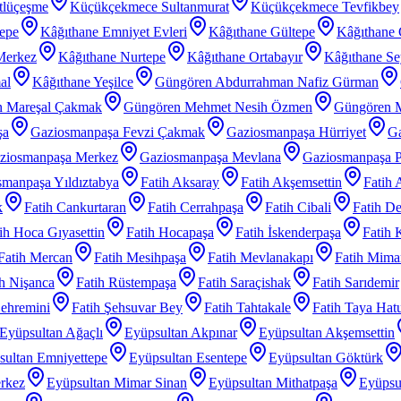
tlüçeşme
Küçükçekmece Sultanmurat
Küçükçekmece Tevfikbey
tepe
Kâğıthane Emniyet Evleri
Kâğıthane Gültepe
Kâğıthane 
Merkez
Kâğıthane Nurtepe
Kâğıthane Ortabayır
Kâğıthane Se
al
Kâğıthane Yeşilce
Güngören Abdurrahman Nafiz Gürman
 Mareşal Çakmak
Güngören Mehmet Nesih Özmen
Güngören 
şa
Gaziosmanpaşa Fevzi Çakmak
Gaziosmanpaşa Hürriyet
Ga
ziosmanpaşa Merkez
Gaziosmanpaşa Mevlana
Gaziosmanpaşa P
manpaşa Yıldıztabya
Fatih Aksaray
Fatih Akşemsettin
Fatih 
k
Fatih Cankurtaran
Fatih Cerrahpaşa
Fatih Cibali
Fatih De
ih Hoca Gıyasettin
Fatih Hocapaşa
Fatih İskenderpaşa
Fatih 
Fatih Mercan
Fatih Mesihpaşa
Fatih Mevlanakapı
Fatih Mimar
ih Nişanca
Fatih Rüstempaşa
Fatih Saraçishak
Fatih Sarıdemir
Şehremini
Fatih Şehsuvar Bey
Fatih Tahtakale
Fatih Taya Hat
Eyüpsultan Ağaçlı
Eyüpsultan Akpınar
Eyüpsultan Akşemsettin
sultan Emniyettepe
Eyüpsultan Esentepe
Eyüpsultan Göktürk
rkez
Eyüpsultan Mimar Sinan
Eyüpsultan Mithatpaşa
Eyüpsu