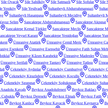
Şile Ovacık
Şile Sahilköy
Şile Satmazlı
Şile Sofular
Şile 
le Yeniköy
Şile Yeşilvadi
Sultanbeyli Abdurrahmangazi
Sulta
iye
Sultanbeyli Hasanpaşa
Sultanbeyli Mecidiye
Sultanbeyli 
 Yavuz Selim
Sancaktepe Abdurrahmangazi
Sancaktepe Akpınar
Sancaktepe Kemal Türkler
Sancaktepe Meclis
Sancaktepe M
ancaktepe Veysel Karani
Sancaktepe Yenidoğan
Sancaktepe Yu
akent
Ümraniye Atatürk
Ümraniye Cemil Meriç
Ümraniye Ç
aniye Esenkent
Ümraniye Esenşehir
Ümraniye Fatih Sultan Me
stiklal
Ümraniye Kâzım Karabekir
Ümraniye Madenler
Ümra
Ümraniye Şerifali
Ümraniye Tantavi
Ümraniye Tatlısu
Ümran
dağ
Çekmeköy Aydınlar
Çekmeköy Cumhuriyet
Çekmeköy Ç
li
Çekmeköy Kirazlıdere
Çekmeköy Koçullu
Çekmeköy Meh
Çekmeköy Sırapınar
Çekmeköy Soğukpınar
Çekmeköy Sultanç
 Anadolu Kavağı
Beykoz Anadolufeneri
Beykoz Baklacı
Bey
 Çubuklu
Beykoz Dereseki
Beykoz Elmalı
Beykoz Fatih
klı
Beykoz Kanlıca
Beykoz Kavacık
Beykoz Kaynarca
Be