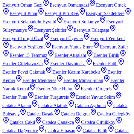
Esenyurt Orhan Gazi
Esenyurt Osmangazi
Esenyurt Örnek
Esenyurt Pınar
Esenyurt Piri Reis
Esenyurt Saadetdere
Esenyurt Selahaddin Eyyubi
Esenyurt Sultaniye
Esenyurt
Süleymaniye
Esenyurt Şehitler
Esenyurt Talatpaşa
Esenyurt Turgut Özal
Esenyurt Üçevler
Esenyurt Yenikent
Esenyurt Yeşilkent
Esenyurt Yunus Emre
Esenyurt Zafer
Esenler 15 Temmuz
Esenler Atışalanı
Esenler Birlik
Esenler Çiftehavuzlar
Esenler Davutpaşa
Esenler Fatih
Esenler Fevzi Çakmak
Esenler Kazım Karabekir
Esenler
Kemer
Esenler Menderes
Esenler Mimar Sinan
Esenler
Namık Kemal
Esenler Nine Hatun
Esenler Oruçreis
Esenler Tuna
Esenler Turgutreis
Esenler Yavuz Selim
Çatalca Akalan
Çatalca Atatürk
Çatalca Aydınlar
Çatalca
Bahşayiş
Çatalca Başak
Çatalca Belgrat
Çatalca Celepköy
Çatalca Çakıl
Çatalca Çanakça
Çatalca Çiftlikköy
Çatalca Dağyenice
Çatalca Elbasan
Çatalca Fatih
Çatalca