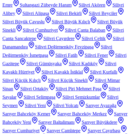
Emre
Sultangazi Zübeyde Hanım
Silivri Akören
Silivri
Alibey
Silivri Alipaşa
Silivri Bekirli
Silivri Beyciler
Silivri Büyük Çavuşlu
Silivri Büyük Kılıçlı
Silivri Büyük
Sinekli
Silivri Cumhuriyet
Silivri Çanta Balaban
Silivri
Çanta Sancaktepe
Silivri Çayırdere
Silivri Çeltik
Silivri
Danamandıra
Silivri Değirmenköy Fevzipaşa
Silivri
Değirmenköy İsmetpaşa
Silivri Fatih
Silivri Fener
Silivri
Gazitepe
Silivri Gümüşyaka
Silivri Kadıköy
Silivri
Kavaklı Hürriyet
Silivri Kavaklı İstiklal
Silivri Kurfallı
Silivri Küçük Kılıçlı
Silivri Küçük Sinekli
Silivri Mimar
Sinan
Silivri Ortaköy
Silivri Piri Mehmet Paşa
Silivri
Sayalar
Silivri Selimpaşa
Silivri Semizkumlar
Silivri
Seymen
Silivri Yeni
Silivri Yolçatı
Sarıyer Ayazağa
Sarıyer Bahçeköy Kemer
Sarıyer Bahçeköy Merkez
Sarıyer
Bahçeköy Yeni
Sarıyer Baltalimanı
Sarıyer Büyükdere
Sarıyer Cumhuriyet
Sarıyer Çamlıtepe
Sarıyer Çayırbaşı