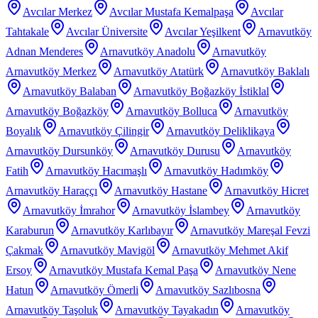
Avcılar Merkez
Avcılar Mustafa Kemalpaşa
Avcılar
Tahtakale
Avcılar Üniversite
Avcılar Yeşilkent
Arnavutköy
Adnan Menderes
Arnavutköy Anadolu
Arnavutköy
Arnavutköy Merkez
Arnavutköy Atatürk
Arnavutköy Baklalı
Arnavutköy Balaban
Arnavutköy Boğazköy İstiklal
Arnavutköy Boğazköy
Arnavutköy Bolluca
Arnavutköy
Boyalık
Arnavutköy Çilingir
Arnavutköy Deliklikaya
Arnavutköy Dursunköy
Arnavutköy Durusu
Arnavutköy
Fatih
Arnavutköy Hacımaşlı
Arnavutköy Hadımköy
Arnavutköy Haraççı
Arnavutköy Hastane
Arnavutköy Hicret
Arnavutköy İmrahor
Arnavutköy İslambey
Arnavutköy
Karaburun
Arnavutköy Karlıbayır
Arnavutköy Mareşal Fevzi
Çakmak
Arnavutköy Mavigöl
Arnavutköy Mehmet Akif
Ersoy
Arnavutköy Mustafa Kemal Paşa
Arnavutköy Nene
Hatun
Arnavutköy Ömerli
Arnavutköy Sazlıbosna
Arnavutköy Taşoluk
Arnavutköy Tayakadın
Arnavutköy