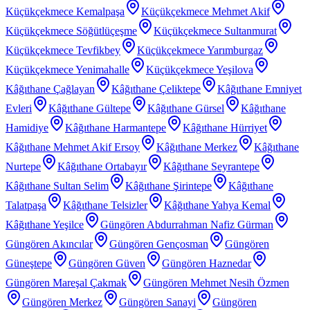
Küçükçekmece Kemalpaşa
Küçükçekmece Mehmet Akif
Küçükçekmece Söğütlüçeşme
Küçükçekmece Sultanmurat
Küçükçekmece Tevfikbey
Küçükçekmece Yarımburgaz
Küçükçekmece Yenimahalle
Küçükçekmece Yeşilova
Kâğıthane Çağlayan
Kâğıthane Çeliktepe
Kâğıthane Emniyet
Evleri
Kâğıthane Gültepe
Kâğıthane Gürsel
Kâğıthane
Hamidiye
Kâğıthane Harmantepe
Kâğıthane Hürriyet
Kâğıthane Mehmet Akif Ersoy
Kâğıthane Merkez
Kâğıthane
Nurtepe
Kâğıthane Ortabayır
Kâğıthane Seyrantepe
Kâğıthane Sultan Selim
Kâğıthane Şirintepe
Kâğıthane
Talatpaşa
Kâğıthane Telsizler
Kâğıthane Yahya Kemal
Kâğıthane Yeşilce
Güngören Abdurrahman Nafiz Gürman
Güngören Akıncılar
Güngören Gençosman
Güngören
Güneştepe
Güngören Güven
Güngören Haznedar
Güngören Mareşal Çakmak
Güngören Mehmet Nesih Özmen
Güngören Merkez
Güngören Sanayi
Güngören