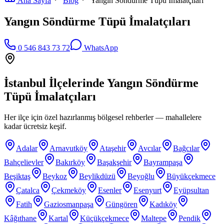
Ana Sayfa
Blog
Yangın Söndürme Tüpü İmalatçıları
Yangın Söndürme Tüpü İmalatçıları
0 546 843 73 72
WhatsApp
İstanbul İlçelerinde
Yangın Söndürme
Tüpü İmalatçıları
Her ilçe için özel hazırlanmış bölgesel rehberler — mahallelere
kadar ücretsiz keşif.
Adalar
Arnavutköy
Ataşehir
Avcılar
Bağcılar
Bahçelievler
Bakırköy
Başakşehir
Bayrampaşa
Beşiktaş
Beykoz
Beylikdüzü
Beyoğlu
Büyükçekmece
Çatalca
Çekmeköy
Esenler
Esenyurt
Eyüpsultan
Fatih
Gaziosmanpaşa
Güngören
Kadıköy
Kâğıthane
Kartal
Küçükçekmece
Maltepe
Pendik