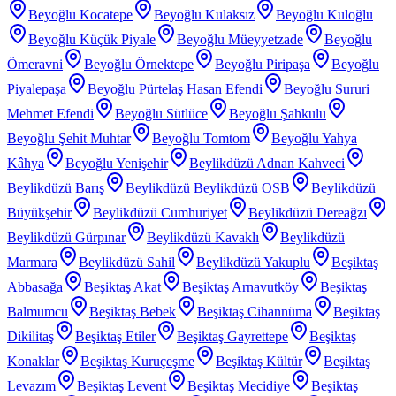
Beyoğlu Kocatepe
Beyoğlu Kulaksız
Beyoğlu Kuloğlu
Beyoğlu Küçük Piyale
Beyoğlu Müeyyetzade
Beyoğlu
Ömeravni
Beyoğlu Örnektepe
Beyoğlu Piripaşa
Beyoğlu
Piyalepaşa
Beyoğlu Pürtelaş Hasan Efendi
Beyoğlu Sururi
Mehmet Efendi
Beyoğlu Sütlüce
Beyoğlu Şahkulu
Beyoğlu Şehit Muhtar
Beyoğlu Tomtom
Beyoğlu Yahya
Kâhya
Beyoğlu Yenişehir
Beylikdüzü Adnan Kahveci
Beylikdüzü Barış
Beylikdüzü Beylikdüzü OSB
Beylikdüzü
Büyükşehir
Beylikdüzü Cumhuriyet
Beylikdüzü Dereağzı
Beylikdüzü Gürpınar
Beylikdüzü Kavaklı
Beylikdüzü
Marmara
Beylikdüzü Sahil
Beylikdüzü Yakuplu
Beşiktaş
Abbasağa
Beşiktaş Akat
Beşiktaş Arnavutköy
Beşiktaş
Balmumcu
Beşiktaş Bebek
Beşiktaş Cihannüma
Beşiktaş
Dikilitaş
Beşiktaş Etiler
Beşiktaş Gayrettepe
Beşiktaş
Konaklar
Beşiktaş Kuruçeşme
Beşiktaş Kültür
Beşiktaş
Levazım
Beşiktaş Levent
Beşiktaş Mecidiye
Beşiktaş