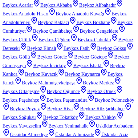
Beykoz Acarlar
Beykoz Akbaba
Beykoz Alibahadır
Beykoz Anadolu Hisarı
Beykoz Anadolu Kavağı
Beykoz
Anadolufeneri
Beykoz Baklacı
Beykoz Bozhane
Beykoz
Cumhuriyet
Beykoz Çamlıbahçe
Beykoz Çengeldere
Beykoz Çiftlik
Beykoz Çiğdem
Beykoz Çubuklu
Beykoz
Dereseki
Beykoz Elmalı
Beykoz Fatih
Beykoz Göksu
Beykoz Göllü
Beykoz Görele
Beykoz Göztepe
Beykoz
Gümüşsuyu
Beykoz İncirköy
Beykoz İshaklı
Beykoz
Kanlıca
Beykoz Kavacık
Beykoz Kaynarca
Beykoz
Kılıçlı
Beykoz Mahmutşevketpaşa
Beykoz Merkez
Beykoz Ortaçeşme
Beykoz Öğümce
Beykoz Örnek
Beykoz Paşabahçe
Beykoz Paşamandıra
Beykoz Polonezköy
Beykoz Poyraz
Beykoz Riva
Beykoz Rüzgarlıbahçe
Beykoz Soğuksu
Beykoz Tokatköy
Beykoz Yalıköy
Beykoz Yavuzselim
Beykoz Yenimahalle
Üsküdar Acıbadem
Üsküdar Ahmediye
Üsküdar Altunizade
Üsküdar Aziz