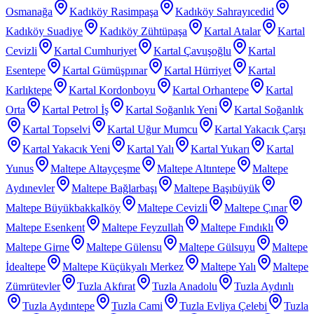
Osmanağa
Kadıköy Rasimpaşa
Kadıköy Sahrayıcedid
Kadıköy Suadiye
Kadıköy Zühtüpaşa
Kartal Atalar
Kartal
Cevizli
Kartal Cumhuriyet
Kartal Çavuşoğlu
Kartal
Esentepe
Kartal Gümüşpınar
Kartal Hürriyet
Kartal
Karlıktepe
Kartal Kordonboyu
Kartal Orhantepe
Kartal
Orta
Kartal Petrol İş
Kartal Soğanlık Yeni
Kartal Soğanlık
Kartal Topselvi
Kartal Uğur Mumcu
Kartal Yakacık Çarşı
Kartal Yakacık Yeni
Kartal Yalı
Kartal Yukarı
Kartal
Yunus
Maltepe Altayçeşme
Maltepe Altıntepe
Maltepe
Aydınevler
Maltepe Bağlarbaşı
Maltepe Başıbüyük
Maltepe Büyükbakkalköy
Maltepe Cevizli
Maltepe Çınar
Maltepe Esenkent
Maltepe Feyzullah
Maltepe Fındıklı
Maltepe Girne
Maltepe Gülensu
Maltepe Gülsuyu
Maltepe
İdealtepe
Maltepe Küçükyalı Merkez
Maltepe Yalı
Maltepe
Zümrütevler
Tuzla Akfırat
Tuzla Anadolu
Tuzla Aydınlı
Tuzla Aydıntepe
Tuzla Cami
Tuzla Evliya Çelebi
Tuzla