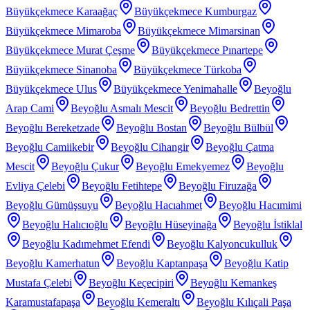
Büyükçekmece Karaağaç
Büyükçekmece Kumburgaz
Büyükçekmece Mimaroba
Büyükçekmece Mimarsinan
Büyükçekmece Murat Çeşme
Büyükçekmece Pınartepe
Büyükçekmece Sinanoba
Büyükçekmece Türkoba
Büyükçekmece Ulus
Büyükçekmece Yenimahalle
Beyoğlu
Arap Cami
Beyoğlu Asmalı Mescit
Beyoğlu Bedrettin
Beyoğlu Bereketzade
Beyoğlu Bostan
Beyoğlu Bülbül
Beyoğlu Camiikebir
Beyoğlu Cihangir
Beyoğlu Çatma
Mescit
Beyoğlu Çukur
Beyoğlu Emekyemez
Beyoğlu
Evliya Çelebi
Beyoğlu Fetihtepe
Beyoğlu Firuzağa
Beyoğlu Gümüşsuyu
Beyoğlu Hacıahmet
Beyoğlu Hacımimi
Beyoğlu Halıcıoğlu
Beyoğlu Hüseyinağa
Beyoğlu İstiklal
Beyoğlu Kadımehmet Efendi
Beyoğlu Kalyoncukulluk
Beyoğlu Kamerhatun
Beyoğlu Kaptanpaşa
Beyoğlu Katip
Mustafa Çelebi
Beyoğlu Keçecipiri
Beyoğlu Kemankeş
Karamustafapaşa
Beyoğlu Kemeraltı
Beyoğlu Kılıçali Paşa