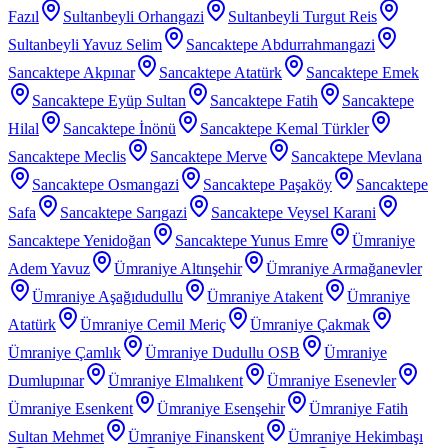
Fazıl
Sultanbeyli Orhangazi
Sultanbeyli Turgut Reis
Sultanbeyli Yavuz Selim
Sancaktepe Abdurrahmangazi
Sancaktepe Akpınar
Sancaktepe Atatürk
Sancaktepe Emek
Sancaktepe Eyüp Sultan
Sancaktepe Fatih
Sancaktepe
Hilal
Sancaktepe İnönü
Sancaktepe Kemal Türkler
Sancaktepe Meclis
Sancaktepe Merve
Sancaktepe Mevlana
Sancaktepe Osmangazi
Sancaktepe Paşaköy
Sancaktepe
Safa
Sancaktepe Sarıgazi
Sancaktepe Veysel Karani
Sancaktepe Yenidoğan
Sancaktepe Yunus Emre
Ümraniye
Adem Yavuz
Ümraniye Altınşehir
Ümraniye Armağanevler
Ümraniye Aşağıdudullu
Ümraniye Atakent
Ümraniye
Atatürk
Ümraniye Cemil Meriç
Ümraniye Çakmak
Ümraniye Çamlık
Ümraniye Dudullu OSB
Ümraniye
Dumlupınar
Ümraniye Elmalıkent
Ümraniye Esenevler
Ümraniye Esenkent
Ümraniye Esenşehir
Ümraniye Fatih
Sultan Mehmet
Ümraniye Finanskent
Ümraniye Hekimbaşı