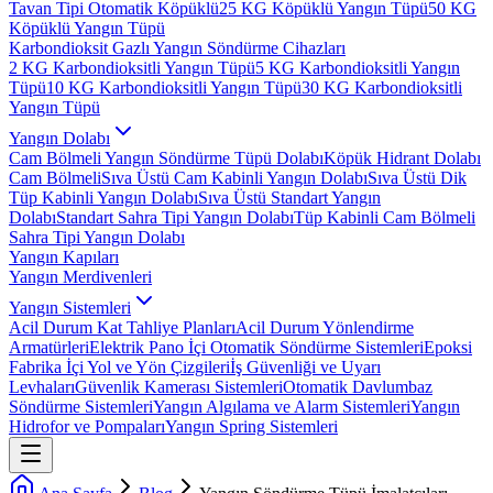
Tavan Tipi Otomatik Köpüklü
25 KG Köpüklü Yangın Tüpü
50 KG
Köpüklü Yangın Tüpü
Karbondioksit Gazlı Yangın Söndürme Cihazları
2 KG Karbondioksitli Yangın Tüpü
5 KG Karbondioksitli Yangın
Tüpü
10 KG Karbondioksitli Yangın Tüpü
30 KG Karbondioksitli
Yangın Tüpü
Yangın Dolabı
Cam Bölmeli Yangın Söndürme Tüpü Dolabı
Köpük Hidrant Dolabı
Cam Bölmeli
Sıva Üstü Cam Kabinli Yangın Dolabı
Sıva Üstü Dik
Tüp Kabinli Yangın Dolabı
Sıva Üstü Standart Yangın
Dolabı
Standart Sahra Tipi Yangın Dolabı
Tüp Kabinli Cam Bölmeli
Sahra Tipi Yangın Dolabı
Yangın Kapıları
Yangın Merdivenleri
Yangın Sistemleri
Acil Durum Kat Tahliye Planları
Acil Durum Yönlendirme
Armatürleri
Elektrik Pano İçi Otomatik Söndürme Sistemleri
Epoksi
Fabrika İçi Yol ve Yön Çizgileri
İş Güvenliği ve Uyarı
Levhaları
Güvenlik Kamerası Sistemleri
Otomatik Davlumbaz
Söndürme Sistemleri
Yangın Algılama ve Alarm Sistemleri
Yangın
Hidrofor ve Pompaları
Yangın Spring Sistemleri