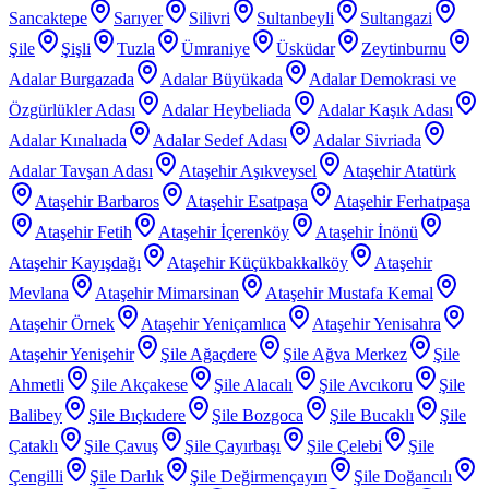
Sancaktepe
Sarıyer
Silivri
Sultanbeyli
Sultangazi
Şile
Şişli
Tuzla
Ümraniye
Üsküdar
Zeytinburnu
Adalar Burgazada
Adalar Büyükada
Adalar Demokrasi ve
Özgürlükler Adası
Adalar Heybeliada
Adalar Kaşık Adası
Adalar Kınalıada
Adalar Sedef Adası
Adalar Sivriada
Adalar Tavşan Adası
Ataşehir Aşıkveysel
Ataşehir Atatürk
Ataşehir Barbaros
Ataşehir Esatpaşa
Ataşehir Ferhatpaşa
Ataşehir Fetih
Ataşehir İçerenköy
Ataşehir İnönü
Ataşehir Kayışdağı
Ataşehir Küçükbakkalköy
Ataşehir
Mevlana
Ataşehir Mimarsinan
Ataşehir Mustafa Kemal
Ataşehir Örnek
Ataşehir Yeniçamlıca
Ataşehir Yenisahra
Ataşehir Yenişehir
Şile Ağaçdere
Şile Ağva Merkez
Şile
Ahmetli
Şile Akçakese
Şile Alacalı
Şile Avcıkoru
Şile
Balibey
Şile Bıçkıdere
Şile Bozgoca
Şile Bucaklı
Şile
Çataklı
Şile Çavuş
Şile Çayırbaşı
Şile Çelebi
Şile
Çengilli
Şile Darlık
Şile Değirmençayırı
Şile Doğancılı