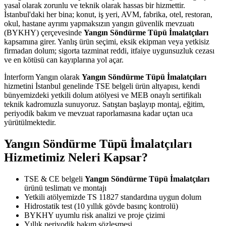
yasal olarak zorunlu ve teknik olarak hassas bir hizmettir.
İstanbul'daki her bina; konut, iş yeri, AVM, fabrika, otel, restoran,
okul, hastane ayrımı yapmaksızın yangın güvenlik mevzuatı
(BYKHY) çerçevesinde
Yangın Söndürme Tüpü İmalatçıları
kapsamına girer. Yanlış ürün seçimi, eksik ekipman veya yetkisiz
firmadan dolum; sigorta tazminat reddi, itfaiye uygunsuzluk cezası
ve en kötüsü can kayıplarına yol açar.
İnterform Yangın olarak
Yangın Söndürme Tüpü İmalatçıları
hizmetini İstanbul genelinde TSE belgeli ürün altyapısı, kendi
bünyemizdeki yetkili dolum atölyesi ve MEB onaylı sertifikalı
teknik kadromuzla sunuyoruz. Satıştan başlayıp montaj, eğitim,
periyodik bakım ve mevzuat raporlamasına kadar uçtan uca
yürütülmektedir.
Yangın Söndürme Tüpü İmalatçıları
Hizmetimiz Neleri Kapsar?
TSE & CE belgeli
Yangın Söndürme Tüpü İmalatçıları
ürünü teslimatı ve montajı
Yetkili atölyemizde TS 11827 standardına uygun dolum
Hidrostatik test (10 yıllık gövde basınç kontrolü)
BYKHY uyumlu risk analizi ve proje çizimi
Yıllık periyodik bakım sözleşmesi