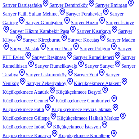
Sarıyer Darüşşafaka
Sarıyer Demirciköy
Sarıyer Emirgan
Sarıyer Fatih Sultan Mehmet
Sarıyer Ferahevler
Sarıyer
Garipçe
Sarıyer Gümüşdere
Sarıyer Huzur
Sarıyer İstinye
Sarıyer Kâzım Karabekir Paşa
Sarıyer Kısırkaya
Sarıyer
Kilyos
Sarıyer Kireçburnu
Sarıyer Kocataş
Sarıyer Maden
Sarıyer Maslak
Sarıyer Pınar
Sarıyer Poligon
Sarıyer
PTT Evleri
Sarıyer Reşitpaşa
Sarıyer Rumelifeneri
Sarıyer
Rumelihisarı
Sarıyer Rumelikavağı
Sarıyer Sarıyer
Sarıyer
Tarabya
Sarıyer Uskumruköy
Sarıyer Yeni
Sarıyer
Yeniköy
Sarıyer Zekeriyaköy
Küçükçekmece Atakent
Küçükçekmece Atatürk
Küçükçekmece Beşyol
Küçükçekmece Cennet
Küçükçekmece Cumhuriyet
Küçükçekmece Fatih
Küçükçekmece Fevzi Çakmak
Küçükçekmece Gültepe
Küçükçekmece Halkalı Merkez
Küçükçekmece İnönü
Küçükçekmece İstasyon
Küçükçekmece Kanarya
Küçükçekmece Kartaltepe