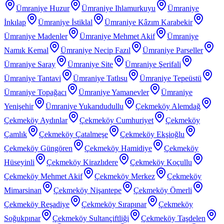
Ümraniye Huzur
Ümraniye Ihlamurkuyu
Ümraniye
İnkılap
Ümraniye İstiklal
Ümraniye Kâzım Karabekir
Ümraniye Madenler
Ümraniye Mehmet Akif
Ümraniye
Namık Kemal
Ümraniye Necip Fazıl
Ümraniye Parseller
Ümraniye Saray
Ümraniye Site
Ümraniye Şerifali
Ümraniye Tantavi
Ümraniye Tatlısu
Ümraniye Tepeüstü
Ümraniye Topağacı
Ümraniye Yamanevler
Ümraniye
Yenişehir
Ümraniye Yukarıdudullu
Çekmeköy Alemdağ
Çekmeköy Aydınlar
Çekmeköy Cumhuriyet
Çekmeköy
Çamlık
Çekmeköy Çatalmeşe
Çekmeköy Ekşioğlu
Çekmeköy Güngören
Çekmeköy Hamidiye
Çekmeköy
Hüseyinli
Çekmeköy Kirazlıdere
Çekmeköy Koçullu
Çekmeköy Mehmet Akif
Çekmeköy Merkez
Çekmeköy
Mimarsinan
Çekmeköy Nişantepe
Çekmeköy Ömerli
Çekmeköy Reşadiye
Çekmeköy Sırapınar
Çekmeköy
Soğukpınar
Çekmeköy Sultançiftliği
Çekmeköy Taşdelen