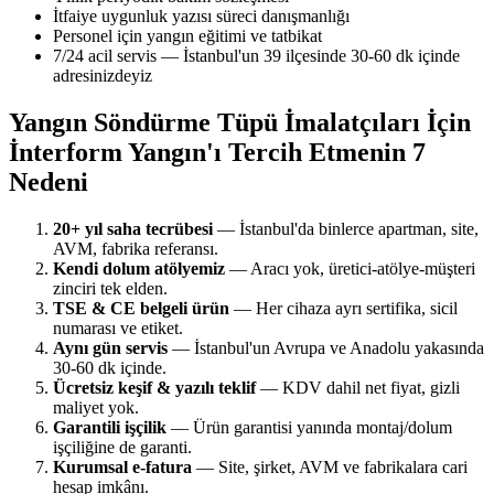
İtfaiye uygunluk yazısı süreci danışmanlığı
Personel için yangın eğitimi ve tatbikat
7/24 acil servis — İstanbul'un 39 ilçesinde 30-60 dk içinde
adresinizdeyiz
Yangın Söndürme Tüpü İmalatçıları İçin
İnterform Yangın'ı Tercih Etmenin 7
Nedeni
20+ yıl saha tecrübesi
— İstanbul'da binlerce apartman, site,
AVM, fabrika referansı.
Kendi dolum atölyemiz
— Aracı yok, üretici-atölye-müşteri
zinciri tek elden.
TSE & CE belgeli ürün
— Her cihaza ayrı sertifika, sicil
numarası ve etiket.
Aynı gün servis
— İstanbul'un Avrupa ve Anadolu yakasında
30-60 dk içinde.
Ücretsiz keşif & yazılı teklif
— KDV dahil net fiyat, gizli
maliyet yok.
Garantili işçilik
— Ürün garantisi yanında montaj/dolum
işçiliğine de garanti.
Kurumsal e-fatura
— Site, şirket, AVM ve fabrikalara cari
hesap imkânı.