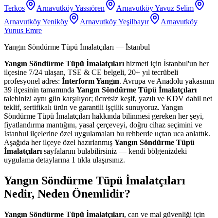
Terkos
Arnavutköy Yassıören
Arnavutköy Yavuz Selim
Arnavutköy Yeniköy
Arnavutköy Yeşilbayır
Arnavutköy
Yunus Emre
Yangın Söndürme Tüpü İmalatçıları
— İstanbul
Yangın Söndürme Tüpü İmalatçıları
hizmeti için İstanbul'un her
ilçesine 7/24 ulaşan, TSE & CE belgeli, 20+ yıl tecrübeli
profesyonel adres:
İnterform Yangın
. Avrupa ve Anadolu yakasının
39 ilçesinin tamamında
Yangın Söndürme Tüpü İmalatçıları
talebinizi aynı gün karşılıyor; ücretsiz keşif, yazılı ve KDV dahil net
teklif, sertifikalı ürün ve garantili işçilik sunuyoruz. Yangın
Söndürme Tüpü İmalatçıları hakkında bilinmesi gereken her şeyi,
fiyatlandırma mantığını, yasal çerçeveyi, doğru cihaz seçimini ve
İstanbul ilçelerine özel uygulamaları bu rehberde uçtan uca anlattık.
Aşağıda her ilçeye özel hazırlanmış
Yangın Söndürme Tüpü
İmalatçıları
sayfalarını bulabilirsiniz — kendi bölgenizdeki
uygulama detaylarına 1 tıkla ulaşırsınız.
Yangın Söndürme Tüpü İmalatçıları
Nedir, Neden Önemlidir?
Yangın Söndürme Tüpü İmalatçıları
, can ve mal güvenliği için