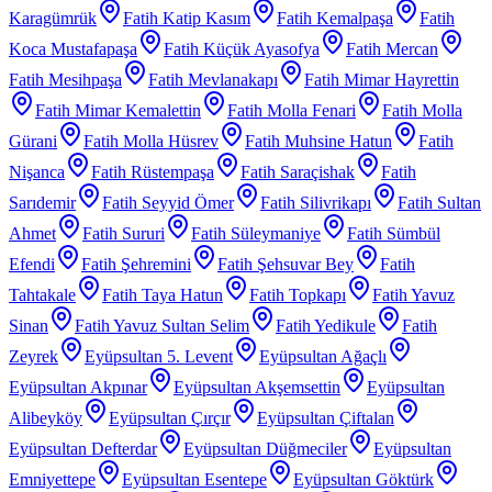
Karagümrük
Fatih Katip Kasım
Fatih Kemalpaşa
Fatih
Koca Mustafapaşa
Fatih Küçük Ayasofya
Fatih Mercan
Fatih Mesihpaşa
Fatih Mevlanakapı
Fatih Mimar Hayrettin
Fatih Mimar Kemalettin
Fatih Molla Fenari
Fatih Molla
Gürani
Fatih Molla Hüsrev
Fatih Muhsine Hatun
Fatih
Nişanca
Fatih Rüstempaşa
Fatih Saraçishak
Fatih
Sarıdemir
Fatih Seyyid Ömer
Fatih Silivrikapı
Fatih Sultan
Ahmet
Fatih Sururi
Fatih Süleymaniye
Fatih Sümbül
Efendi
Fatih Şehremini
Fatih Şehsuvar Bey
Fatih
Tahtakale
Fatih Taya Hatun
Fatih Topkapı
Fatih Yavuz
Sinan
Fatih Yavuz Sultan Selim
Fatih Yedikule
Fatih
Zeyrek
Eyüpsultan 5. Levent
Eyüpsultan Ağaçlı
Eyüpsultan Akpınar
Eyüpsultan Akşemsettin
Eyüpsultan
Alibeyköy
Eyüpsultan Çırçır
Eyüpsultan Çiftalan
Eyüpsultan Defterdar
Eyüpsultan Düğmeciler
Eyüpsultan
Emniyettepe
Eyüpsultan Esentepe
Eyüpsultan Göktürk