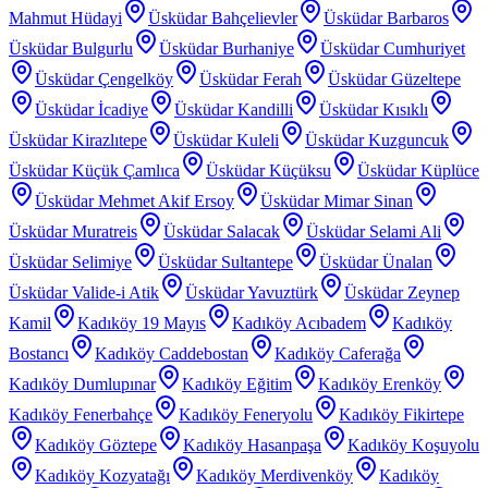
Mahmut Hüdayi
Üsküdar Bahçelievler
Üsküdar Barbaros
Üsküdar Bulgurlu
Üsküdar Burhaniye
Üsküdar Cumhuriyet
Üsküdar Çengelköy
Üsküdar Ferah
Üsküdar Güzeltepe
Üsküdar İcadiye
Üsküdar Kandilli
Üsküdar Kısıklı
Üsküdar Kirazlıtepe
Üsküdar Kuleli
Üsküdar Kuzguncuk
Üsküdar Küçük Çamlıca
Üsküdar Küçüksu
Üsküdar Küplüce
Üsküdar Mehmet Akif Ersoy
Üsküdar Mimar Sinan
Üsküdar Muratreis
Üsküdar Salacak
Üsküdar Selami Ali
Üsküdar Selimiye
Üsküdar Sultantepe
Üsküdar Ünalan
Üsküdar Valide-i Atik
Üsküdar Yavuztürk
Üsküdar Zeynep
Kamil
Kadıköy 19 Mayıs
Kadıköy Acıbadem
Kadıköy
Bostancı
Kadıköy Caddebostan
Kadıköy Caferağa
Kadıköy Dumlupınar
Kadıköy Eğitim
Kadıköy Erenköy
Kadıköy Fenerbahçe
Kadıköy Feneryolu
Kadıköy Fikirtepe
Kadıköy Göztepe
Kadıköy Hasanpaşa
Kadıköy Koşuyolu
Kadıköy Kozyatağı
Kadıköy Merdivenköy
Kadıköy