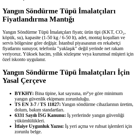
Yangın Söndürme Tüpü İmalatçıları
Fiyatlandırma Mantığı
Yangın Söndürme Tüpü İmalatçıları fiyatı; ürün tipi (KKT, CO₂,
köpük, su), kapasite (1-50 kg / 6-50 lt), adet, montaj koşulları ve
servis bölgesine göre değişir. İstanbul piyasasının en rekabetçi
fiyatlarını sunuyor, telefonla "yaklaşık" değil yerinde net rakam
veriyoruz. Yüksek hacim, yıllık sözleşme veya kurumsal müşteri için
özel iskonto uygulanır.
Yangın Söndürme Tüpü İmalatçıları İçin
Yasal Çerçeve
BYKHY:
Bina tipine, kat sayısına, m²'ye göre minimum
yangın güvenlik ekipmanı zorunluluğu.
TS EN 3-7 / TS 11827:
Yangın söndürme cihazlarının üretim,
dolum, bakım standartları.
6331 Sayılı İSG Kanunu:
İş yerlerinde yangın güvenliği
yükümlülükleri.
İtfaiye Uygunluk Yazısı:
İş yeri açma ve ruhsat işlemleri için
zorunlu belge.