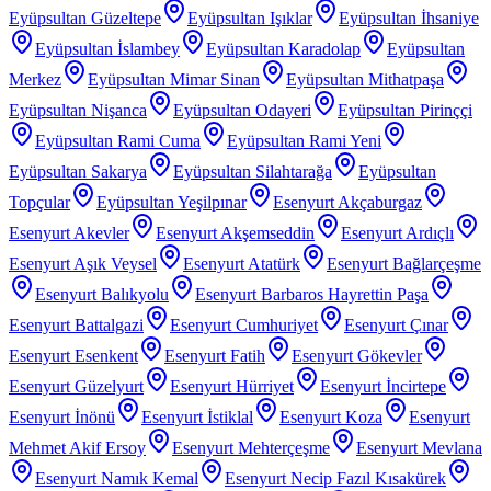
Eyüpsultan Güzeltepe
Eyüpsultan Işıklar
Eyüpsultan İhsaniye
Eyüpsultan İslambey
Eyüpsultan Karadolap
Eyüpsultan
Merkez
Eyüpsultan Mimar Sinan
Eyüpsultan Mithatpaşa
Eyüpsultan Nişanca
Eyüpsultan Odayeri
Eyüpsultan Pirinççi
Eyüpsultan Rami Cuma
Eyüpsultan Rami Yeni
Eyüpsultan Sakarya
Eyüpsultan Silahtarağa
Eyüpsultan
Topçular
Eyüpsultan Yeşilpınar
Esenyurt Akçaburgaz
Esenyurt Akevler
Esenyurt Akşemseddin
Esenyurt Ardıçlı
Esenyurt Aşık Veysel
Esenyurt Atatürk
Esenyurt Bağlarçeşme
Esenyurt Balıkyolu
Esenyurt Barbaros Hayrettin Paşa
Esenyurt Battalgazi
Esenyurt Cumhuriyet
Esenyurt Çınar
Esenyurt Esenkent
Esenyurt Fatih
Esenyurt Gökevler
Esenyurt Güzelyurt
Esenyurt Hürriyet
Esenyurt İncirtepe
Esenyurt İnönü
Esenyurt İstiklal
Esenyurt Koza
Esenyurt
Mehmet Akif Ersoy
Esenyurt Mehterçeşme
Esenyurt Mevlana
Esenyurt Namık Kemal
Esenyurt Necip Fazıl Kısakürek