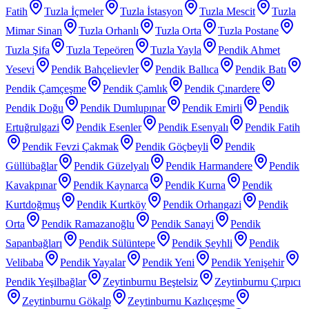
Fatih
Tuzla İçmeler
Tuzla İstasyon
Tuzla Mescit
Tuzla
Mimar Sinan
Tuzla Orhanlı
Tuzla Orta
Tuzla Postane
Tuzla Şifa
Tuzla Tepeören
Tuzla Yayla
Pendik Ahmet
Yesevi
Pendik Bahçelievler
Pendik Ballıca
Pendik Batı
Pendik Çamçeşme
Pendik Çamlık
Pendik Çınardere
Pendik Doğu
Pendik Dumlupınar
Pendik Emirli
Pendik
Ertuğrulgazi
Pendik Esenler
Pendik Esenyalı
Pendik Fatih
Pendik Fevzi Çakmak
Pendik Göçbeyli
Pendik
Güllübağlar
Pendik Güzelyalı
Pendik Harmandere
Pendik
Kavakpınar
Pendik Kaynarca
Pendik Kurna
Pendik
Kurtdoğmuş
Pendik Kurtköy
Pendik Orhangazi
Pendik
Orta
Pendik Ramazanoğlu
Pendik Sanayi
Pendik
Sapanbağları
Pendik Sülüntepe
Pendik Şeyhli
Pendik
Velibaba
Pendik Yayalar
Pendik Yeni
Pendik Yenişehir
Pendik Yeşilbağlar
Zeytinburnu Beştelsiz
Zeytinburnu Çırpıcı
Zeytinburnu Gökalp
Zeytinburnu Kazlıçeşme