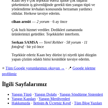
Kaan bey'e çok teşekkür ederiz işinde çok başarılı
şirketimizin iş güvenliğinde gerekli tüm yangın tüpü ve
yönlendirme levhaları konusunda herzaman yardımcı
oldular. Herkese tavsiye ederim.
cihan arısüt
—
2 yorum
· 6 ay önce
Çok hızlı hizmet verdiler. Dedikleri zamanında
ürünlerimizi getirdiler. Teşekkürler interform.
Serkan SAMSA
—
Yerel Rehber · 58 yorum · 11
fotoğraf
· bir yıl önce
Teşekkür ederiz Kaan bey dürüst iyi niyetli işini düzgün
yapan çözüm odaklı birisi kesinlikle tavsiye ederim.
⭐
Tüm Google yorumlarımızı okuyun →
· 📍
Google işletme
profilimiz
İlgili Sayfalarımız
Yangın Tüpü
·
Yangın Dolabı
·
Yangın Söndürme Sistemleri
Yangın Kapıları
·
Yangın Merdivenleri
Hakkımızda
·
İletişim & Ücretsiz Keşif
·
Tüm Blog Yazıları