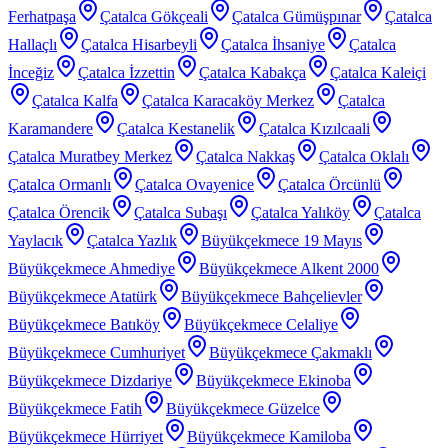
Ferhatpaşa
Çatalca Gökçeali
Çatalca Gümüşpınar
Çatalca
Hallaçlı
Çatalca Hisarbeyli
Çatalca İhsaniye
Çatalca
İnceğiz
Çatalca İzzettin
Çatalca Kabakça
Çatalca Kaleiçi
Çatalca Kalfa
Çatalca Karacaköy Merkez
Çatalca
Karamandere
Çatalca Kestanelik
Çatalca Kızılcaali
Çatalca Muratbey Merkez
Çatalca Nakkaş
Çatalca Oklalı
Çatalca Ormanlı
Çatalca Ovayenice
Çatalca Örcünlü
Çatalca Örencik
Çatalca Subaşı
Çatalca Yalıköy
Çatalca
Yaylacık
Çatalca Yazlık
Büyükçekmece 19 Mayıs
Büyükçekmece Ahmediye
Büyükçekmece Alkent 2000
Büyükçekmece Atatürk
Büyükçekmece Bahçelievler
Büyükçekmece Batıköy
Büyükçekmece Celaliye
Büyükçekmece Cumhuriyet
Büyükçekmece Çakmaklı
Büyükçekmece Dizdariye
Büyükçekmece Ekinoba
Büyükçekmece Fatih
Büyükçekmece Güzelce
Büyükçekmece Hürriyet
Büyükçekmece Kamiloba