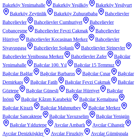
Bakırköy Yenimahalle
Bakırköy Yeşilköy
Bakırköy Yeşilyurt
Bakırköy Zeytinlik
Bakırköy Zuhuratbaba
Bahçelievler
Bahçelievler
Bahçelievler Cumhuriyet
Bahçelievler
Çobançeşme
Bahçelievler Fevzi Çakmak
Bahçelievler
Hürriyet
Bahçelievler Kocasinan Merkez
Bahçelievler
Siyavuşpaşa
Bahçelievler Soğanlı
Bahçelievler Şirinevler
Bahçelievler Yenibosna Merkez
Bahçelievler Zafer
Bağcılar
Yenimahalle
Bağcılar 100. Yıl
Bağcılar 15 Temmuz
Bağcılar Bağlar
Bağcılar Barbaros
Bağcılar Çınar
Bağcılar
Demirkapı
Bağcılar Fatih
Bağcılar Fevzi Çakmak
Bağcılar
Göztepe
Bağcılar Güneşli
Bağcılar Hürriyet
Bağcılar
İnönü
Bağcılar Kâzım Karabekir
Bağcılar Kemalpaşa
Bağcılar Kirazlı
Bağcılar Mahmutbey
Bağcılar Merkez
Bağcılar Sancaktepe
Bağcılar Yavuzselim
Bağcılar Yenigün
Bağcılar Yıldıztepe
Avcılar Ambarlı
Avcılar Cihangir
Avcılar Denizköşkler
Avcılar Firuzköy
Avcılar Gümüşpala