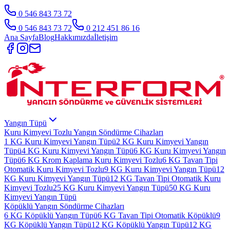
0 546 843 73 72
0 546 843 73 72
0 212 451 86 16
Ana Sayfa
Blog
Hakkımızda
İletişim
Yangın Tüpü
Kuru Kimyevi Tozlu Yangın Söndürme Cihazları
1 KG Kuru Kimyevi Yangın Tüpü
2 KG Kuru Kimyevi Yangın
Tüpü
4 KG Kuru Kimyevi Yangın Tüpü
6 KG Kuru Kimyevi Yangın
Tüpü
6 KG Krom Kaplama Kuru Kimyevi Tozlu
6 KG Tavan Tipi
Otomatik Kuru Kimyevi Tozlu
9 KG Kuru Kimyevi Yangın Tüpü
12
KG Kuru Kimyevi Yangın Tüpü
12 KG Tavan Tipi Otomatik Kuru
Kimyevi Tozlu
25 KG Kuru Kimyevi Yangın Tüpü
50 KG Kuru
Kimyevi Yangın Tüpü
Köpüklü Yangın Söndürme Cihazları
6 KG Köpüklü Yangın Tüpü
6 KG Tavan Tipi Otomatik Köpüklü
9
KG Köpüklü Yangın Tüpü
12 KG Köpüklü Yangın Tüpü
12 KG