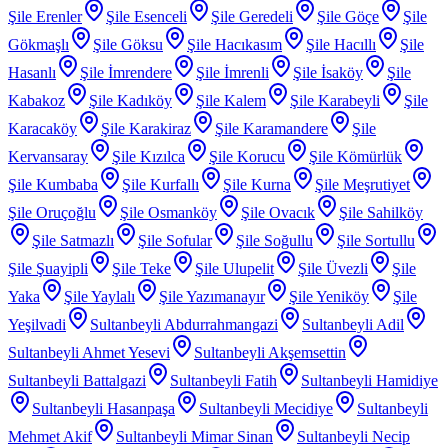
Şile Erenler
Şile Esenceli
Şile Geredeli
Şile Göçe
Şile
Gökmaşlı
Şile Göksu
Şile Hacıkasım
Şile Hacıllı
Şile
Hasanlı
Şile İmrendere
Şile İmrenli
Şile İsaköy
Şile
Kabakoz
Şile Kadıköy
Şile Kalem
Şile Karabeyli
Şile
Karacaköy
Şile Karakiraz
Şile Karamandere
Şile
Kervansaray
Şile Kızılca
Şile Korucu
Şile Kömürlük
Şile Kumbaba
Şile Kurfallı
Şile Kurna
Şile Meşrutiyet
Şile Oruçoğlu
Şile Osmanköy
Şile Ovacık
Şile Sahilköy
Şile Satmazlı
Şile Sofular
Şile Soğullu
Şile Sortullu
Şile Şuayipli
Şile Teke
Şile Ulupelit
Şile Üvezli
Şile
Yaka
Şile Yaylalı
Şile Yazımanayır
Şile Yeniköy
Şile
Yeşilvadi
Sultanbeyli Abdurrahmangazi
Sultanbeyli Adil
Sultanbeyli Ahmet Yesevi
Sultanbeyli Akşemsettin
Sultanbeyli Battalgazi
Sultanbeyli Fatih
Sultanbeyli Hamidiye
Sultanbeyli Hasanpaşa
Sultanbeyli Mecidiye
Sultanbeyli
Mehmet Akif
Sultanbeyli Mimar Sinan
Sultanbeyli Necip