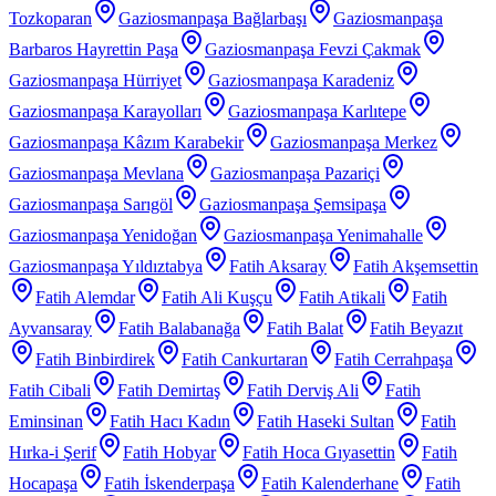
Tozkoparan
Gaziosmanpaşa Bağlarbaşı
Gaziosmanpaşa
Barbaros Hayrettin Paşa
Gaziosmanpaşa Fevzi Çakmak
Gaziosmanpaşa Hürriyet
Gaziosmanpaşa Karadeniz
Gaziosmanpaşa Karayolları
Gaziosmanpaşa Karlıtepe
Gaziosmanpaşa Kâzım Karabekir
Gaziosmanpaşa Merkez
Gaziosmanpaşa Mevlana
Gaziosmanpaşa Pazariçi
Gaziosmanpaşa Sarıgöl
Gaziosmanpaşa Şemsipaşa
Gaziosmanpaşa Yenidoğan
Gaziosmanpaşa Yenimahalle
Gaziosmanpaşa Yıldıztabya
Fatih Aksaray
Fatih Akşemsettin
Fatih Alemdar
Fatih Ali Kuşçu
Fatih Atikali
Fatih
Ayvansaray
Fatih Balabanağa
Fatih Balat
Fatih Beyazıt
Fatih Binbirdirek
Fatih Cankurtaran
Fatih Cerrahpaşa
Fatih Cibali
Fatih Demirtaş
Fatih Derviş Ali
Fatih
Eminsinan
Fatih Hacı Kadın
Fatih Haseki Sultan
Fatih
Hırka-i Şerif
Fatih Hobyar
Fatih Hoca Gıyasettin
Fatih
Hocapaşa
Fatih İskenderpaşa
Fatih Kalenderhane
Fatih