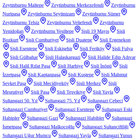
Zeytinburnu Maltepe
Zeytinburnu Merkezefendi
Zeytinburnu
Nuripaşa
Zeytinburnu Seyitnizam
Zeytinburnu Sümer
Zeytinburnu Telsiz
Zeytinburnu Veliefendi
Zeytinburnu
Yenidoğan
Zeytinburnu Yeşiltepe
Şişli 19 Mayıs
Şişli
Bozkurt
Şişli Cumhuriyet
Şişli Duatepe
Şişli Ergenekon
Şişli Esentepe
Şişli Eskişehir
Şişli Feriköy
Şişli Fulya
Şişli Gülbahar
Şişli Halaskargazi
Şişli Halide Edip Adıvar
Şişli Halil Rıfat Paşa
Şişli Harbiye
Şişli İnönü
Şişli
İzzetpaşa
Şişli Kaptanpaşa
Şişli Kuştepe
Şişli Mahmut
Şevket Paşa
Şişli Mecidiyeköy
Şişli Merkez
Şişli
Meşrutiyet
Şişli Paşa
Şişli Teşvikiye
Şişli Yayla
Sultangazi 50. Yıl
Sultangazi 75. Yıl
Sultangazi Cebeci
Sultangazi Cumhuriyet
Sultangazi Esentepe
Sultangazi Eski
Habipler
Sultangazi Gazi
Sultangazi Habibler
Sultangazi
İsmetpaşa
Sultangazi Malkoçoğlu
Sultangazi Sultançiftliği
Sultangazi Uğur Mumcu
Sultangazi Yayla
Sultangazi Yunus