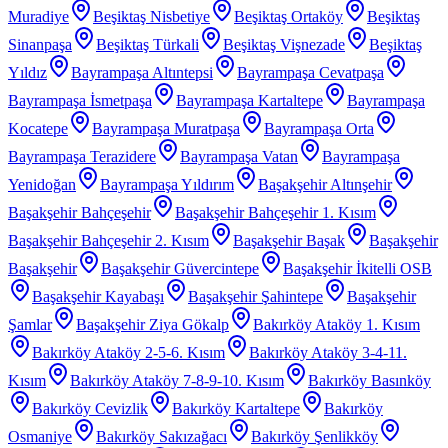
Muradiye
Beşiktaş Nisbetiye
Beşiktaş Ortaköy
Beşiktaş
Sinanpaşa
Beşiktaş Türkali
Beşiktaş Vişnezade
Beşiktaş
Yıldız
Bayrampaşa Altıntepsi
Bayrampaşa Cevatpaşa
Bayrampaşa İsmetpaşa
Bayrampaşa Kartaltepe
Bayrampaşa
Kocatepe
Bayrampaşa Muratpaşa
Bayrampaşa Orta
Bayrampaşa Terazidere
Bayrampaşa Vatan
Bayrampaşa
Yenidoğan
Bayrampaşa Yıldırım
Başakşehir Altınşehir
Başakşehir Bahçeşehir
Başakşehir Bahçeşehir 1. Kısım
Başakşehir Bahçeşehir 2. Kısım
Başakşehir Başak
Başakşehir
Başakşehir
Başakşehir Güvercintepe
Başakşehir İkitelli OSB
Başakşehir Kayabaşı
Başakşehir Şahintepe
Başakşehir
Şamlar
Başakşehir Ziya Gökalp
Bakırköy Ataköy 1. Kısım
Bakırköy Ataköy 2-5-6. Kısım
Bakırköy Ataköy 3-4-11.
Kısım
Bakırköy Ataköy 7-8-9-10. Kısım
Bakırköy Basınköy
Bakırköy Cevizlik
Bakırköy Kartaltepe
Bakırköy
Osmaniye
Bakırköy Sakızağacı
Bakırköy Şenlikköy