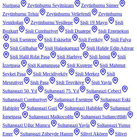
Nuripaşa
Zeytinburnu Seyitnizam
Zeytinburnu Sümer
Zeytinburnu Telsiz
Zeytinburnu Veliefendi
Zeytinburnu
Yenidoğan
Zeytinburnu Yeşiltepe
Şişli 19 Mayıs
Şişli
Bozkurt
Şişli Cumhuriyet
Şişli Duatepe
Şişli Ergenekon
Şişli Esentepe
Şişli Eskişehir
Şişli Feriköy
Şişli Fulya
Şişli Gülbahar
Şişli Halaskargazi
Şişli Halide Edip Adıvar
Şişli Halil Rıfat Paşa
Şişli Harbiye
Şişli İnönü
Şişli
İzzetpaşa
Şişli Kaptanpaşa
Şişli Kuştepe
Şişli Mahmut
Şevket Paşa
Şişli Mecidiyeköy
Şişli Merkez
Şişli
Meşrutiyet
Şişli Paşa
Şişli Teşvikiye
Şişli Yayla
Sultangazi 50. Yıl
Sultangazi 75. Yıl
Sultangazi Cebeci
Sultangazi Cumhuriyet
Sultangazi Esentepe
Sultangazi Eski
Habipler
Sultangazi Gazi
Sultangazi Habibler
Sultangazi
İsmetpaşa
Sultangazi Malkoçoğlu
Sultangazi Sultançiftliği
Sultangazi Uğur Mumcu
Sultangazi Yayla
Sultangazi Yunus
Emre
Sultangazi Zübeyde Hanım
Silivri Akören
Silivri