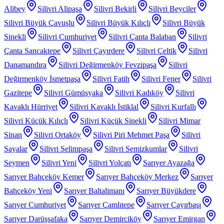
Alibey
Silivri Alipaşa
Silivri Bekirli
Silivri Beyciler
Silivri Büyük Çavuşlu
Silivri Büyük Kılıçlı
Silivri Büyük
Sinekli
Silivri Cumhuriyet
Silivri Çanta Balaban
Silivri
Çanta Sancaktepe
Silivri Çayırdere
Silivri Çeltik
Silivri
Danamandıra
Silivri Değirmenköy Fevzipaşa
Silivri
Değirmenköy İsmetpaşa
Silivri Fatih
Silivri Fener
Silivri
Gazitepe
Silivri Gümüşyaka
Silivri Kadıköy
Silivri
Kavaklı Hürriyet
Silivri Kavaklı İstiklal
Silivri Kurfallı
Silivri Küçük Kılıçlı
Silivri Küçük Sinekli
Silivri Mimar
Sinan
Silivri Ortaköy
Silivri Piri Mehmet Paşa
Silivri
Sayalar
Silivri Selimpaşa
Silivri Semizkumlar
Silivri
Seymen
Silivri Yeni
Silivri Yolçatı
Sarıyer Ayazağa
Sarıyer Bahçeköy Kemer
Sarıyer Bahçeköy Merkez
Sarıyer
Bahçeköy Yeni
Sarıyer Baltalimanı
Sarıyer Büyükdere
Sarıyer Cumhuriyet
Sarıyer Çamlıtepe
Sarıyer Çayırbaşı
Sarıyer Darüşşafaka
Sarıyer Demirciköy
Sarıyer Emirgan