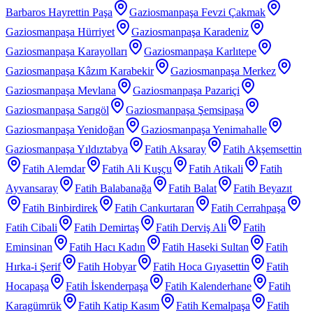
Barbaros Hayrettin Paşa
Gaziosmanpaşa Fevzi Çakmak
Gaziosmanpaşa Hürriyet
Gaziosmanpaşa Karadeniz
Gaziosmanpaşa Karayolları
Gaziosmanpaşa Karlıtepe
Gaziosmanpaşa Kâzım Karabekir
Gaziosmanpaşa Merkez
Gaziosmanpaşa Mevlana
Gaziosmanpaşa Pazariçi
Gaziosmanpaşa Sarıgöl
Gaziosmanpaşa Şemsipaşa
Gaziosmanpaşa Yenidoğan
Gaziosmanpaşa Yenimahalle
Gaziosmanpaşa Yıldıztabya
Fatih Aksaray
Fatih Akşemsettin
Fatih Alemdar
Fatih Ali Kuşçu
Fatih Atikali
Fatih
Ayvansaray
Fatih Balabanağa
Fatih Balat
Fatih Beyazıt
Fatih Binbirdirek
Fatih Cankurtaran
Fatih Cerrahpaşa
Fatih Cibali
Fatih Demirtaş
Fatih Derviş Ali
Fatih
Eminsinan
Fatih Hacı Kadın
Fatih Haseki Sultan
Fatih
Hırka-i Şerif
Fatih Hobyar
Fatih Hoca Gıyasettin
Fatih
Hocapaşa
Fatih İskenderpaşa
Fatih Kalenderhane
Fatih
Karagümrük
Fatih Katip Kasım
Fatih Kemalpaşa
Fatih