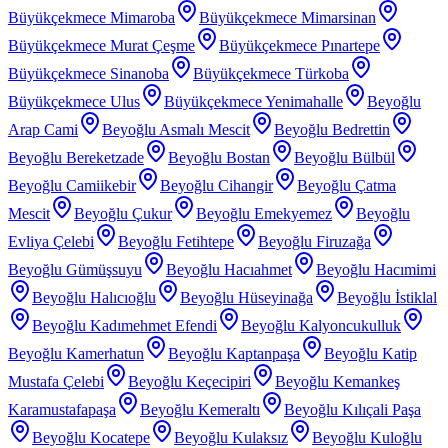
Büyükçekmece Mimaroba
Büyükçekmece Mimarsinan
Büyükçekmece Murat Çeşme
Büyükçekmece Pınartepe
Büyükçekmece Sinanoba
Büyükçekmece Türkoba
Büyükçekmece Ulus
Büyükçekmece Yenimahalle
Beyoğlu
Arap Cami
Beyoğlu Asmalı Mescit
Beyoğlu Bedrettin
Beyoğlu Bereketzade
Beyoğlu Bostan
Beyoğlu Bülbül
Beyoğlu Camiikebir
Beyoğlu Cihangir
Beyoğlu Çatma
Mescit
Beyoğlu Çukur
Beyoğlu Emekyemez
Beyoğlu
Evliya Çelebi
Beyoğlu Fetihtepe
Beyoğlu Firuzağa
Beyoğlu Gümüşsuyu
Beyoğlu Hacıahmet
Beyoğlu Hacımimi
Beyoğlu Halıcıoğlu
Beyoğlu Hüseyinağa
Beyoğlu İstiklal
Beyoğlu Kadımehmet Efendi
Beyoğlu Kalyoncukulluk
Beyoğlu Kamerhatun
Beyoğlu Kaptanpaşa
Beyoğlu Katip
Mustafa Çelebi
Beyoğlu Keçecipiri
Beyoğlu Kemankeş
Karamustafapaşa
Beyoğlu Kemeraltı
Beyoğlu Kılıçali Paşa
Beyoğlu Kocatepe
Beyoğlu Kulaksız
Beyoğlu Kuloğlu