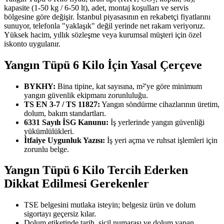
kapasite (1-50 kg / 6-50 lt), adet, montaj koşulları ve servis
bölgesine göre değişir. İstanbul piyasasının en rekabetçi fiyatlarını
sunuyor, telefonla "yaklaşık" değil yerinde net rakam veriyoruz.
Yüksek hacim, yıllık sözleşme veya kurumsal müşteri için özel
iskonto uygulanır.
Yangın Tüpü 6 Kilo İçin Yasal Çerçeve
BYKHY:
Bina tipine, kat sayısına, m²'ye göre minimum
yangın güvenlik ekipmanı zorunluluğu.
TS EN 3-7 / TS 11827:
Yangın söndürme cihazlarının üretim,
dolum, bakım standartları.
6331 Sayılı İSG Kanunu:
İş yerlerinde yangın güvenliği
yükümlülükleri.
İtfaiye Uygunluk Yazısı:
İş yeri açma ve ruhsat işlemleri için
zorunlu belge.
Yangın Tüpü 6 Kilo Tercih Ederken
Dikkat Edilmesi Gerekenler
TSE belgesini mutlaka isteyin; belgesiz ürün ve dolum
sigortayı geçersiz kılar.
Dolum etiketinde tarih, sicil numarası ve dolum yapan