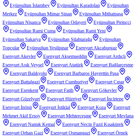
Eyüpsultan İslambey
Eyüpsultan Karadolap
Eyüpsultan
Merkez
Eyüpsultan Mimar Sinan
Eyüpsultan Mithatpaşa
Eyüpsultan Nişanca
Eyüpsultan Odayeri
Eyüpsultan Pirinççi
Eyüpsultan Rami Cuma
Eyüpsultan Rami Yeni
Eyüpsultan Sakarya
Eyüpsultan Silahtarağa
Eyüpsultan
Topçular
Eyüpsultan Yeşilpınar
Esenyurt Akçaburgaz
Esenyurt Akevler
Esenyurt Akşemseddin
Esenyurt Ardıçlı
Esenyurt Aşık Veysel
Esenyurt Atatürk
Esenyurt Bağlarçeşme
Esenyurt Balıkyolu
Esenyurt Barbaros Hayrettin Paşa
Esenyurt Battalgazi
Esenyurt Cumhuriyet
Esenyurt Çınar
Esenyurt Esenkent
Esenyurt Fatih
Esenyurt Gökevler
Esenyurt Güzelyurt
Esenyurt Hürriyet
Esenyurt İncirtepe
Esenyurt İnönü
Esenyurt İstiklal
Esenyurt Koza
Esenyurt
Mehmet Akif Ersoy
Esenyurt Mehterçeşme
Esenyurt Mevlana
Esenyurt Namık Kemal
Esenyurt Necip Fazıl Kısakürek
Esenyurt Orhan Gazi
Esenyurt Osmangazi
Esenyurt Örnek