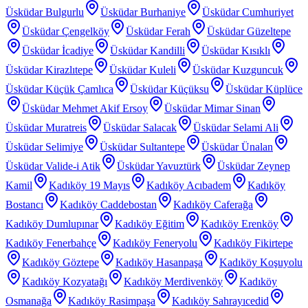
Üsküdar Bulgurlu
Üsküdar Burhaniye
Üsküdar Cumhuriyet
Üsküdar Çengelköy
Üsküdar Ferah
Üsküdar Güzeltepe
Üsküdar İcadiye
Üsküdar Kandilli
Üsküdar Kısıklı
Üsküdar Kirazlıtepe
Üsküdar Kuleli
Üsküdar Kuzguncuk
Üsküdar Küçük Çamlıca
Üsküdar Küçüksu
Üsküdar Küplüce
Üsküdar Mehmet Akif Ersoy
Üsküdar Mimar Sinan
Üsküdar Muratreis
Üsküdar Salacak
Üsküdar Selami Ali
Üsküdar Selimiye
Üsküdar Sultantepe
Üsküdar Ünalan
Üsküdar Valide-i Atik
Üsküdar Yavuztürk
Üsküdar Zeynep
Kamil
Kadıköy 19 Mayıs
Kadıköy Acıbadem
Kadıköy
Bostancı
Kadıköy Caddebostan
Kadıköy Caferağa
Kadıköy Dumlupınar
Kadıköy Eğitim
Kadıköy Erenköy
Kadıköy Fenerbahçe
Kadıköy Feneryolu
Kadıköy Fikirtepe
Kadıköy Göztepe
Kadıköy Hasanpaşa
Kadıköy Koşuyolu
Kadıköy Kozyatağı
Kadıköy Merdivenköy
Kadıköy
Osmanağa
Kadıköy Rasimpaşa
Kadıköy Sahrayıcedid