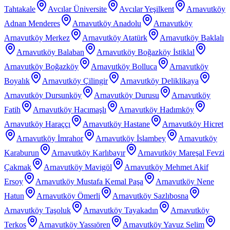
Tahtakale
Avcılar Üniversite
Avcılar Yeşilkent
Arnavutköy
Adnan Menderes
Arnavutköy Anadolu
Arnavutköy
Arnavutköy Merkez
Arnavutköy Atatürk
Arnavutköy Baklalı
Arnavutköy Balaban
Arnavutköy Boğazköy İstiklal
Arnavutköy Boğazköy
Arnavutköy Bolluca
Arnavutköy
Boyalık
Arnavutköy Çilingir
Arnavutköy Deliklikaya
Arnavutköy Dursunköy
Arnavutköy Durusu
Arnavutköy
Fatih
Arnavutköy Hacımaşlı
Arnavutköy Hadımköy
Arnavutköy Haraççı
Arnavutköy Hastane
Arnavutköy Hicret
Arnavutköy İmrahor
Arnavutköy İslambey
Arnavutköy
Karaburun
Arnavutköy Karlıbayır
Arnavutköy Mareşal Fevzi
Çakmak
Arnavutköy Mavigöl
Arnavutköy Mehmet Akif
Ersoy
Arnavutköy Mustafa Kemal Paşa
Arnavutköy Nene
Hatun
Arnavutköy Ömerli
Arnavutköy Sazlıbosna
Arnavutköy Taşoluk
Arnavutköy Tayakadın
Arnavutköy
Terkos
Arnavutköy Yassıören
Arnavutköy Yavuz Selim