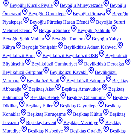
Beyoğlu Küçük Piyale
Beyoğlu Müeyyetzade
Beyoğlu
Ömeravni
Beyoğlu Örnektepe
Beyoğlu Piripaşa
Beyoğlu
Piyalepaşa
Beyoğlu Pürtelaş Hasan Efendi
Beyoğlu Sururi
Mehmet Efendi
Beyoğlu Sütlüce
Beyoğlu Şahkulu
Beyoğlu Şehit Muhtar
Beyoğlu Tomtom
Beyoğlu Yahya
Kâhya
Beyoğlu Yenişehir
Beylikdüzü Adnan Kahveci
Beylikdüzü Barış
Beylikdüzü Beylikdüzü OSB
Beylikdüzü
Büyükşehir
Beylikdüzü Cumhuriyet
Beylikdüzü Dereağzı
Beylikdüzü Gürpınar
Beylikdüzü Kavaklı
Beylikdüzü
Marmara
Beylikdüzü Sahil
Beylikdüzü Yakuplu
Beşiktaş
Abbasağa
Beşiktaş Akat
Beşiktaş Arnavutköy
Beşiktaş
Balmumcu
Beşiktaş Bebek
Beşiktaş Cihannüma
Beşiktaş
Dikilitaş
Beşiktaş Etiler
Beşiktaş Gayrettepe
Beşiktaş
Konaklar
Beşiktaş Kuruçeşme
Beşiktaş Kültür
Beşiktaş
Levazım
Beşiktaş Levent
Beşiktaş Mecidiye
Beşiktaş
Muradiye
Beşiktaş Nisbetiye
Beşiktaş Ortaköy
Beşiktaş