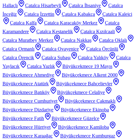
Hallaçlı
Çatalca Hisarbeyli
Çatalca İhsaniye
Çatalca
İnceğiz
Çatalca İzzettin
Çatalca Kabakça
Çatalca Kaleiçi
Çatalca Kalfa
Çatalca Karacaköy Merkez
Çatalca
Karamandere
Çatalca Kestanelik
Çatalca Kızılcaali
Çatalca Muratbey Merkez
Çatalca Nakkaş
Çatalca Oklalı
Çatalca Ormanlı
Çatalca Ovayenice
Çatalca Örcünlü
Çatalca Örencik
Çatalca Subaşı
Çatalca Yalıköy
Çatalca
Yaylacık
Çatalca Yazlık
Büyükçekmece 19 Mayıs
Büyükçekmece Ahmediye
Büyükçekmece Alkent 2000
Büyükçekmece Atatürk
Büyükçekmece Bahçelievler
Büyükçekmece Batıköy
Büyükçekmece Celaliye
Büyükçekmece Cumhuriyet
Büyükçekmece Çakmaklı
Büyükçekmece Dizdariye
Büyükçekmece Ekinoba
Büyükçekmece Fatih
Büyükçekmece Güzelce
Büyükçekmece Hürriyet
Büyükçekmece Kamiloba
Büyükçekmece Karaağaç
Büyükçekmece Kumburgaz