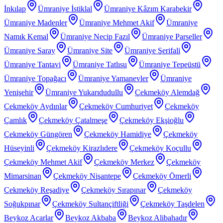
İnkılap
Ümraniye İstiklal
Ümraniye Kâzım Karabekir
Ümraniye Madenler
Ümraniye Mehmet Akif
Ümraniye
Namık Kemal
Ümraniye Necip Fazıl
Ümraniye Parseller
Ümraniye Saray
Ümraniye Site
Ümraniye Şerifali
Ümraniye Tantavi
Ümraniye Tatlısu
Ümraniye Tepeüstü
Ümraniye Topağacı
Ümraniye Yamanevler
Ümraniye
Yenişehir
Ümraniye Yukarıdudullu
Çekmeköy Alemdağ
Çekmeköy Aydınlar
Çekmeköy Cumhuriyet
Çekmeköy
Çamlık
Çekmeköy Çatalmeşe
Çekmeköy Ekşioğlu
Çekmeköy Güngören
Çekmeköy Hamidiye
Çekmeköy
Hüseyinli
Çekmeköy Kirazlıdere
Çekmeköy Koçullu
Çekmeköy Mehmet Akif
Çekmeköy Merkez
Çekmeköy
Mimarsinan
Çekmeköy Nişantepe
Çekmeköy Ömerli
Çekmeköy Reşadiye
Çekmeköy Sırapınar
Çekmeköy
Soğukpınar
Çekmeköy Sultançiftliği
Çekmeköy Taşdelen
Beykoz Acarlar
Beykoz Akbaba
Beykoz Alibahadır