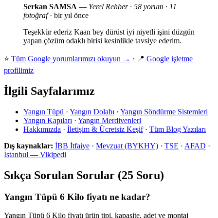
Serkan SAMSA
—
Yerel Rehber · 58 yorum · 11
fotoğraf
· bir yıl önce
Teşekkür ederiz Kaan bey dürüst iyi niyetli işini düzgün
yapan çözüm odaklı birisi kesinlikle tavsiye ederim.
⭐
Tüm Google yorumlarımızı okuyun →
· 📍
Google işletme
profilimiz
İlgili Sayfalarımız
Yangın Tüpü
·
Yangın Dolabı
·
Yangın Söndürme Sistemleri
Yangın Kapıları
·
Yangın Merdivenleri
Hakkımızda
·
İletişim & Ücretsiz Keşif
·
Tüm Blog Yazıları
Dış kaynaklar:
İBB İtfaiye
·
Mevzuat (BYKHY)
·
TSE
·
AFAD
·
İstanbul — Vikipedi
Sıkça Sorulan Sorular (25 Soru)
Yangın Tüpü 6 Kilo fiyatı ne kadar?
Yangın Tüpü 6 Kilo fiyatı ürün tipi, kapasite, adet ve montaj