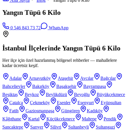
Ana Sayfa
Blog
Yangın Tüpü 6 Kilo
Yangın Tüpü 6 Kilo
0 546 843 73 72
WhatsApp
İstanbul İlçelerinde
Yangın Tüpü 6 Kilo
Her ilçe için özel hazırlanmış bölgesel rehberler — mahallelere
kadar ücretsiz keşif.
Adalar
Arnavutköy
Ataşehir
Avcılar
Bağcılar
Bahçelievler
Bakırköy
Başakşehir
Bayrampaşa
Beşiktaş
Beykoz
Beylikdüzü
Beyoğlu
Büyükçekmece
Çatalca
Çekmeköy
Esenler
Esenyurt
Eyüpsultan
Fatih
Gaziosmanpaşa
Güngören
Kadıköy
Kâğıthane
Kartal
Küçükçekmece
Maltepe
Pendik
Sancaktepe
Sarıyer
Silivri
Sultanbeyli
Sultangazi