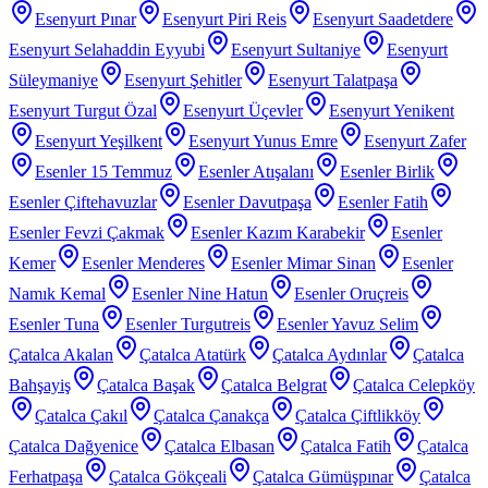
Esenyurt Pınar
Esenyurt Piri Reis
Esenyurt Saadetdere
Esenyurt Selahaddin Eyyubi
Esenyurt Sultaniye
Esenyurt
Süleymaniye
Esenyurt Şehitler
Esenyurt Talatpaşa
Esenyurt Turgut Özal
Esenyurt Üçevler
Esenyurt Yenikent
Esenyurt Yeşilkent
Esenyurt Yunus Emre
Esenyurt Zafer
Esenler 15 Temmuz
Esenler Atışalanı
Esenler Birlik
Esenler Çiftehavuzlar
Esenler Davutpaşa
Esenler Fatih
Esenler Fevzi Çakmak
Esenler Kazım Karabekir
Esenler
Kemer
Esenler Menderes
Esenler Mimar Sinan
Esenler
Namık Kemal
Esenler Nine Hatun
Esenler Oruçreis
Esenler Tuna
Esenler Turgutreis
Esenler Yavuz Selim
Çatalca Akalan
Çatalca Atatürk
Çatalca Aydınlar
Çatalca
Bahşayiş
Çatalca Başak
Çatalca Belgrat
Çatalca Celepköy
Çatalca Çakıl
Çatalca Çanakça
Çatalca Çiftlikköy
Çatalca Dağyenice
Çatalca Elbasan
Çatalca Fatih
Çatalca
Ferhatpaşa
Çatalca Gökçeali
Çatalca Gümüşpınar
Çatalca