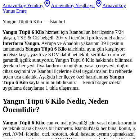
Arnavutköy Yeniköy
Arnavutköy Yeşilbayır
Arnavutköy
Yunus Emre
Yangın Tüpü 6 Kilo
— İstanbul
Yangın Tüpü 6 Kilo
hizmeti için İstanbul'un her ilçesine 7/24
ulaşan, TSE & CE belgeli, 20+ yıl tecrübeli profesyonel adres:
İnterform Yangın
. Avrupa ve Anadolu yakasının 39 ilçesinin
tamamında
Yangın Tüpü 6 Kilo
talebinizi aynı gün karşılıyor;
ücretsiz keşif, yazılı ve KDV dahil net teklif, sertifikalı ürün ve
garantili işçilik sunuyoruz. Yangın Tüpü 6 Kilo hakkında bilinmesi
gereken her şeyi, fiyatlandırma mantığını, yasal çerçeveyi, doğru
cihaz seçimini ve İstanbul ilçelerine özel uygulamaları bu rehberde
uçtan uca anlattık. Aşağıda her ilçeye özel hazırlanmış
Yangın
Tüpü 6 Kilo
sayfalarını bulabilirsiniz — kendi bölgenizdeki
uygulama detaylarına 1 tıkla ulaşırsınız.
Yangın Tüpü 6 Kilo Nedir, Neden
Önemlidir?
Yangın Tüpü 6 Kilo
, can ve mal güvenliği için yasal olarak zorunlu
ve teknik olarak hassas bir hizmettir. İstanbul'daki her bina; konut, iş
yeri, AVM, fabrika, otel, restoran, okul, hastane ayrımı yapmaksızın