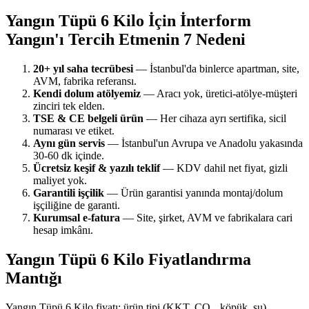
Yangın Tüpü 6 Kilo İçin İnterform
Yangın'ı Tercih Etmenin 7 Nedeni
20+ yıl saha tecrübesi
— İstanbul'da binlerce apartman, site,
AVM, fabrika referansı.
Kendi dolum atölyemiz
— Aracı yok, üretici-atölye-müşteri
zinciri tek elden.
TSE & CE belgeli ürün
— Her cihaza ayrı sertifika, sicil
numarası ve etiket.
Aynı gün servis
— İstanbul'un Avrupa ve Anadolu yakasında
30-60 dk içinde.
Ücretsiz keşif & yazılı teklif
— KDV dahil net fiyat, gizli
maliyet yok.
Garantili işçilik
— Ürün garantisi yanında montaj/dolum
işçiliğine de garanti.
Kurumsal e-fatura
— Site, şirket, AVM ve fabrikalara cari
hesap imkânı.
Yangın Tüpü 6 Kilo Fiyatlandırma
Mantığı
Yangın Tüpü 6 Kilo fiyatı; ürün tipi (KKT, CO₂, köpük, su),