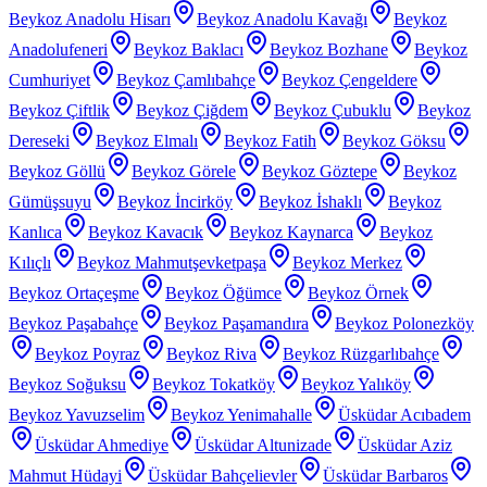
Beykoz Anadolu Hisarı
Beykoz Anadolu Kavağı
Beykoz
Anadolufeneri
Beykoz Baklacı
Beykoz Bozhane
Beykoz
Cumhuriyet
Beykoz Çamlıbahçe
Beykoz Çengeldere
Beykoz Çiftlik
Beykoz Çiğdem
Beykoz Çubuklu
Beykoz
Dereseki
Beykoz Elmalı
Beykoz Fatih
Beykoz Göksu
Beykoz Göllü
Beykoz Görele
Beykoz Göztepe
Beykoz
Gümüşsuyu
Beykoz İncirköy
Beykoz İshaklı
Beykoz
Kanlıca
Beykoz Kavacık
Beykoz Kaynarca
Beykoz
Kılıçlı
Beykoz Mahmutşevketpaşa
Beykoz Merkez
Beykoz Ortaçeşme
Beykoz Öğümce
Beykoz Örnek
Beykoz Paşabahçe
Beykoz Paşamandıra
Beykoz Polonezköy
Beykoz Poyraz
Beykoz Riva
Beykoz Rüzgarlıbahçe
Beykoz Soğuksu
Beykoz Tokatköy
Beykoz Yalıköy
Beykoz Yavuzselim
Beykoz Yenimahalle
Üsküdar Acıbadem
Üsküdar Ahmediye
Üsküdar Altunizade
Üsküdar Aziz
Mahmut Hüdayi
Üsküdar Bahçelievler
Üsküdar Barbaros