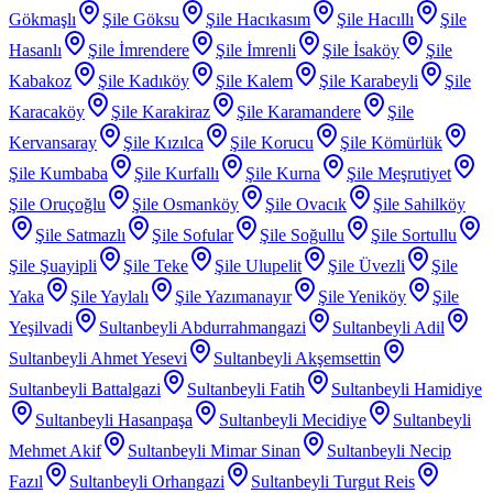
Gökmaşlı
Şile Göksu
Şile Hacıkasım
Şile Hacıllı
Şile
Hasanlı
Şile İmrendere
Şile İmrenli
Şile İsaköy
Şile
Kabakoz
Şile Kadıköy
Şile Kalem
Şile Karabeyli
Şile
Karacaköy
Şile Karakiraz
Şile Karamandere
Şile
Kervansaray
Şile Kızılca
Şile Korucu
Şile Kömürlük
Şile Kumbaba
Şile Kurfallı
Şile Kurna
Şile Meşrutiyet
Şile Oruçoğlu
Şile Osmanköy
Şile Ovacık
Şile Sahilköy
Şile Satmazlı
Şile Sofular
Şile Soğullu
Şile Sortullu
Şile Şuayipli
Şile Teke
Şile Ulupelit
Şile Üvezli
Şile
Yaka
Şile Yaylalı
Şile Yazımanayır
Şile Yeniköy
Şile
Yeşilvadi
Sultanbeyli Abdurrahmangazi
Sultanbeyli Adil
Sultanbeyli Ahmet Yesevi
Sultanbeyli Akşemsettin
Sultanbeyli Battalgazi
Sultanbeyli Fatih
Sultanbeyli Hamidiye
Sultanbeyli Hasanpaşa
Sultanbeyli Mecidiye
Sultanbeyli
Mehmet Akif
Sultanbeyli Mimar Sinan
Sultanbeyli Necip
Fazıl
Sultanbeyli Orhangazi
Sultanbeyli Turgut Reis