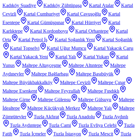
Kadıköy Suadiye
Kadıköy Zühtüpaşa
Kartal Atalar
Kartal
Cevizli
Kartal Cumhuriyet
Kartal Çavuşoğlu
Kartal
Esentepe
Kartal Gümüşpınar
Kartal Hürriyet
Kartal
Karlıktepe
Kartal Kordonboyu
Kartal Orhantepe
Kartal
Orta
Kartal Petrol İş
Kartal Soğanlık Yeni
Kartal Soğanlık
Kartal Topselvi
Kartal Uğur Mumcu
Kartal Yakacık Çarşı
Kartal Yakacık Yeni
Kartal Yalı
Kartal Yukarı
Kartal
Yunus
Maltepe Altayçeşme
Maltepe Altıntepe
Maltepe
Aydınevler
Maltepe Bağlarbaşı
Maltepe Başıbüyük
Maltepe Büyükbakkalköy
Maltepe Cevizli
Maltepe Çınar
Maltepe Esenkent
Maltepe Feyzullah
Maltepe Fındıklı
Maltepe Girne
Maltepe Gülensu
Maltepe Gülsuyu
Maltepe
İdealtepe
Maltepe Küçükyalı Merkez
Maltepe Yalı
Maltepe
Zümrütevler
Tuzla Akfırat
Tuzla Anadolu
Tuzla Aydınlı
Tuzla Aydıntepe
Tuzla Cami
Tuzla Evliya Çelebi
Tuzla
Fatih
Tuzla İçmeler
Tuzla İstasyon
Tuzla Mescit
Tuzla