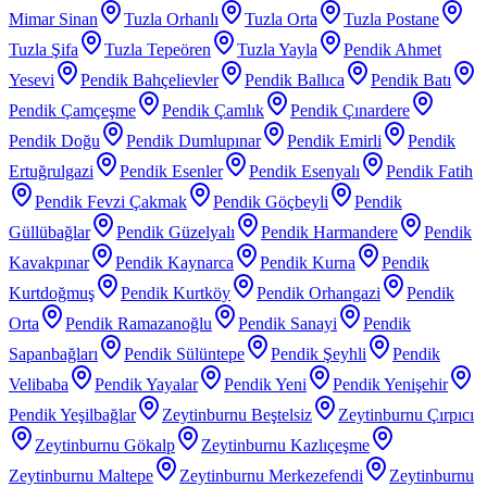
Mimar Sinan
Tuzla Orhanlı
Tuzla Orta
Tuzla Postane
Tuzla Şifa
Tuzla Tepeören
Tuzla Yayla
Pendik Ahmet
Yesevi
Pendik Bahçelievler
Pendik Ballıca
Pendik Batı
Pendik Çamçeşme
Pendik Çamlık
Pendik Çınardere
Pendik Doğu
Pendik Dumlupınar
Pendik Emirli
Pendik
Ertuğrulgazi
Pendik Esenler
Pendik Esenyalı
Pendik Fatih
Pendik Fevzi Çakmak
Pendik Göçbeyli
Pendik
Güllübağlar
Pendik Güzelyalı
Pendik Harmandere
Pendik
Kavakpınar
Pendik Kaynarca
Pendik Kurna
Pendik
Kurtdoğmuş
Pendik Kurtköy
Pendik Orhangazi
Pendik
Orta
Pendik Ramazanoğlu
Pendik Sanayi
Pendik
Sapanbağları
Pendik Sülüntepe
Pendik Şeyhli
Pendik
Velibaba
Pendik Yayalar
Pendik Yeni
Pendik Yenişehir
Pendik Yeşilbağlar
Zeytinburnu Beştelsiz
Zeytinburnu Çırpıcı
Zeytinburnu Gökalp
Zeytinburnu Kazlıçeşme
Zeytinburnu Maltepe
Zeytinburnu Merkezefendi
Zeytinburnu