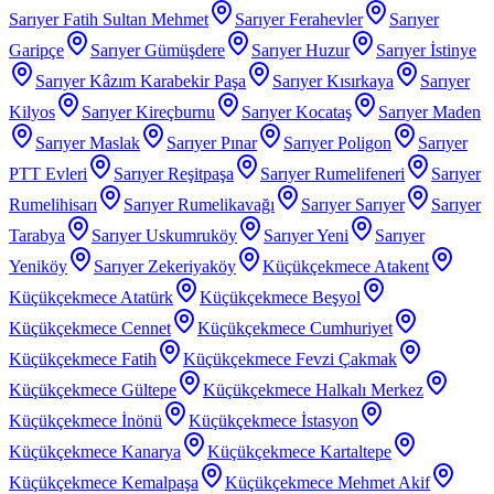
Sarıyer Fatih Sultan Mehmet
Sarıyer Ferahevler
Sarıyer
Garipçe
Sarıyer Gümüşdere
Sarıyer Huzur
Sarıyer İstinye
Sarıyer Kâzım Karabekir Paşa
Sarıyer Kısırkaya
Sarıyer
Kilyos
Sarıyer Kireçburnu
Sarıyer Kocataş
Sarıyer Maden
Sarıyer Maslak
Sarıyer Pınar
Sarıyer Poligon
Sarıyer
PTT Evleri
Sarıyer Reşitpaşa
Sarıyer Rumelifeneri
Sarıyer
Rumelihisarı
Sarıyer Rumelikavağı
Sarıyer Sarıyer
Sarıyer
Tarabya
Sarıyer Uskumruköy
Sarıyer Yeni
Sarıyer
Yeniköy
Sarıyer Zekeriyaköy
Küçükçekmece Atakent
Küçükçekmece Atatürk
Küçükçekmece Beşyol
Küçükçekmece Cennet
Küçükçekmece Cumhuriyet
Küçükçekmece Fatih
Küçükçekmece Fevzi Çakmak
Küçükçekmece Gültepe
Küçükçekmece Halkalı Merkez
Küçükçekmece İnönü
Küçükçekmece İstasyon
Küçükçekmece Kanarya
Küçükçekmece Kartaltepe
Küçükçekmece Kemalpaşa
Küçükçekmece Mehmet Akif