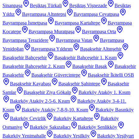
Sinanpaşa
Beşiktaş Türkali
Beşiktaş Vişnezade
Beşiktaş
Yıldız
Bayrampaşa Altıntepsi
Bayrampaşa Cevatpaşa
Bayrampaşa İsmetpaşa
Bayrampaşa Kartaltepe
Bayrampaşa
Kocatepe
Bayrampaşa Muratpaşa
Bayrampaşa Orta
Bayrampaşa Terazidere
Bayrampaşa Vatan
Bayrampaşa
Yenidoğan
Bayrampaşa Yıldırım
Başakşehir Altınşehir
Başakşehir Bahçeşehir
Başakşehir Bahçeşehir 1. Kısım
Başakşehir Bahçeşehir 2. Kısım
Başakşehir Başak
Başakşehir
Başakşehir
Başakşehir Güvercintepe
Başakşehir İkitelli OSB
Başakşehir Kayabaşı
Başakşehir Şahintepe
Başakşehir
Şamlar
Başakşehir Ziya Gökalp
Bakırköy Ataköy 1. Kısım
Bakırköy Ataköy 2-5-6. Kısım
Bakırköy Ataköy 3-4-11.
Kısım
Bakırköy Ataköy 7-8-9-10. Kısım
Bakırköy Basınköy
Bakırköy Cevizlik
Bakırköy Kartaltepe
Bakırköy
Osmaniye
Bakırköy Sakızağacı
Bakırköy Şenlikköy
Bakırköy Yenimahalle
Bakırköy Yeşilköy
Bakırköy Yeşilyurt