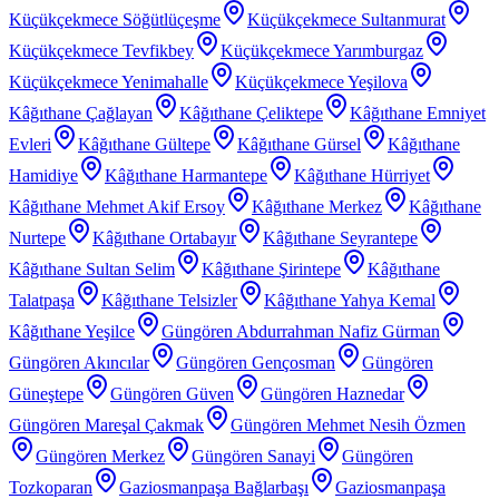
Küçükçekmece Söğütlüçeşme
Küçükçekmece Sultanmurat
Küçükçekmece Tevfikbey
Küçükçekmece Yarımburgaz
Küçükçekmece Yenimahalle
Küçükçekmece Yeşilova
Kâğıthane Çağlayan
Kâğıthane Çeliktepe
Kâğıthane Emniyet
Evleri
Kâğıthane Gültepe
Kâğıthane Gürsel
Kâğıthane
Hamidiye
Kâğıthane Harmantepe
Kâğıthane Hürriyet
Kâğıthane Mehmet Akif Ersoy
Kâğıthane Merkez
Kâğıthane
Nurtepe
Kâğıthane Ortabayır
Kâğıthane Seyrantepe
Kâğıthane Sultan Selim
Kâğıthane Şirintepe
Kâğıthane
Talatpaşa
Kâğıthane Telsizler
Kâğıthane Yahya Kemal
Kâğıthane Yeşilce
Güngören Abdurrahman Nafiz Gürman
Güngören Akıncılar
Güngören Gençosman
Güngören
Güneştepe
Güngören Güven
Güngören Haznedar
Güngören Mareşal Çakmak
Güngören Mehmet Nesih Özmen
Güngören Merkez
Güngören Sanayi
Güngören
Tozkoparan
Gaziosmanpaşa Bağlarbaşı
Gaziosmanpaşa