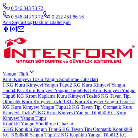
0 546 843 73 72
0 546 843 73 72
0 212 451 86 16
Ana Sayfa
Blog
Hakkımızda
İletişim
Yangın Tüpü
Kuru Kimyevi Tozlu Yangın Söndürme Cihazları
1 KG Kuru Kimyevi Yangın Tüpü
2 KG Kuru Kimyevi Yangın
Tüpü
4 KG Kuru Kimyevi Yangın Tüpü
6 KG Kuru Kimyevi Yangın
Tüpü
6 KG Krom Kaplama Kuru Kimyevi Tozlu
6 KG Tavan Tipi
Otomatik Kuru Kimyevi Tozlu
9 KG Kuru Kimyevi Yangın Tüpü
12
KG Kuru Kimyevi Yangın Tüpü
12 KG Tavan Tipi Otomatik Kuru
Kimyevi Tozlu
25 KG Kuru Kimyevi Yangın Tüpü
50 KG Kuru
Kimyevi Yangın Tüpü
Köpüklü Yangın Söndürme Cihazları
6 KG Köpüklü Yangın Tüpü
6 KG Tavan Tipi Otomatik Köpüklü
9
KG Köpüklü Yangın Tüpü
12 KG Köpüklü Yangın Tüpü
12 KG