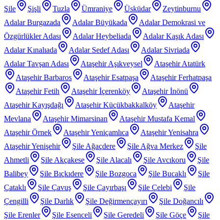
Şile
Şişli
Tuzla
Ümraniye
Üsküdar
Zeytinburnu
Adalar Burgazada
Adalar Büyükada
Adalar Demokrasi ve
Özgürlükler Adası
Adalar Heybeliada
Adalar Kaşık Adası
Adalar Kınalıada
Adalar Sedef Adası
Adalar Sivriada
Adalar Tavşan Adası
Ataşehir Aşıkveysel
Ataşehir Atatürk
Ataşehir Barbaros
Ataşehir Esatpaşa
Ataşehir Ferhatpaşa
Ataşehir Fetih
Ataşehir İçerenköy
Ataşehir İnönü
Ataşehir Kayışdağı
Ataşehir Küçükbakkalköy
Ataşehir
Mevlana
Ataşehir Mimarsinan
Ataşehir Mustafa Kemal
Ataşehir Örnek
Ataşehir Yeniçamlıca
Ataşehir Yenisahra
Ataşehir Yenişehir
Şile Ağaçdere
Şile Ağva Merkez
Şile
Ahmetli
Şile Akçakese
Şile Alacalı
Şile Avcıkoru
Şile
Balibey
Şile Bıçkıdere
Şile Bozgoca
Şile Bucaklı
Şile
Çataklı
Şile Çavuş
Şile Çayırbaşı
Şile Çelebi
Şile
Çengilli
Şile Darlık
Şile Değirmençayırı
Şile Doğancılı
Şile Erenler
Şile Esenceli
Şile Geredeli
Şile Göçe
Şile