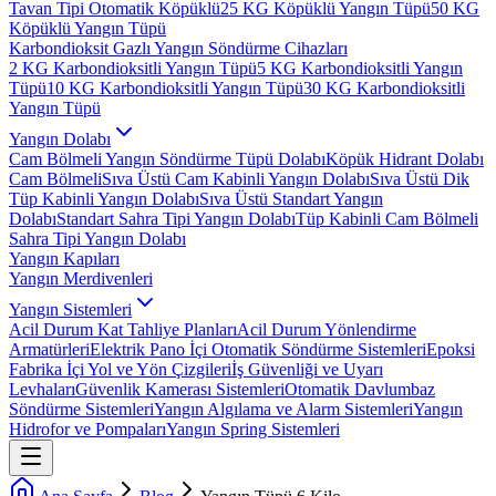
Tavan Tipi Otomatik Köpüklü
25 KG Köpüklü Yangın Tüpü
50 KG
Köpüklü Yangın Tüpü
Karbondioksit Gazlı Yangın Söndürme Cihazları
2 KG Karbondioksitli Yangın Tüpü
5 KG Karbondioksitli Yangın
Tüpü
10 KG Karbondioksitli Yangın Tüpü
30 KG Karbondioksitli
Yangın Tüpü
Yangın Dolabı
Cam Bölmeli Yangın Söndürme Tüpü Dolabı
Köpük Hidrant Dolabı
Cam Bölmeli
Sıva Üstü Cam Kabinli Yangın Dolabı
Sıva Üstü Dik
Tüp Kabinli Yangın Dolabı
Sıva Üstü Standart Yangın
Dolabı
Standart Sahra Tipi Yangın Dolabı
Tüp Kabinli Cam Bölmeli
Sahra Tipi Yangın Dolabı
Yangın Kapıları
Yangın Merdivenleri
Yangın Sistemleri
Acil Durum Kat Tahliye Planları
Acil Durum Yönlendirme
Armatürleri
Elektrik Pano İçi Otomatik Söndürme Sistemleri
Epoksi
Fabrika İçi Yol ve Yön Çizgileri
İş Güvenliği ve Uyarı
Levhaları
Güvenlik Kamerası Sistemleri
Otomatik Davlumbaz
Söndürme Sistemleri
Yangın Algılama ve Alarm Sistemleri
Yangın
Hidrofor ve Pompaları
Yangın Spring Sistemleri