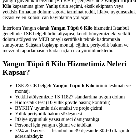
yangın güvenlik mevzuatı (BYKHY) çerçevesinde
Yangın Tüpü 6
Kilo
kapsamına girer. Yanlış ürün seçimi, eksik ekipman veya
yetkisiz firmadan dolum; sigorta tazminat reddi, itfaiye uygunsuzluk
cezası ve en kötüsü can kayıplarına yol açar.
İnterform Yangın olarak
Yangın Tüpü 6 Kilo
hizmetini İstanbul
genelinde TSE belgeli ürün altyapısı, kendi bünyemizdeki yetkili
dolum atölyesi ve MEB onaylı sertifikalı teknik kadromuzla
sunuyoruz. Satıştan başlayıp montaj, eğitim, periyodik bakım ve
mevzuat raporlamasına kadar uçtan uca yürütülmektedir.
Yangın Tüpü 6 Kilo Hizmetimiz Neleri
Kapsar?
TSE & CE belgeli
Yangın Tüpü 6 Kilo
ürünü teslimatı ve
montajı
Yetkili atölyemizde TS 11827 standardına uygun dolum
Hidrostatik test (10 yıllık gövde basınç kontrolü)
BYKHY uyumlu risk analizi ve proje çizimi
Yıllık periyodik bakım sözleşmesi
İtfaiye uygunluk yazısı süreci danışmanlığı
Personel için yangın eğitimi ve tatbikat
7/24 acil servis — İstanbul'un 39 ilçesinde 30-60 dk içinde
adresinizdeyiz