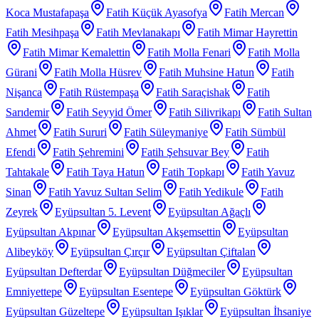
Koca Mustafapaşa
Fatih Küçük Ayasofya
Fatih Mercan
Fatih Mesihpaşa
Fatih Mevlanakapı
Fatih Mimar Hayrettin
Fatih Mimar Kemalettin
Fatih Molla Fenari
Fatih Molla
Gürani
Fatih Molla Hüsrev
Fatih Muhsine Hatun
Fatih
Nişanca
Fatih Rüstempaşa
Fatih Saraçishak
Fatih
Sarıdemir
Fatih Seyyid Ömer
Fatih Silivrikapı
Fatih Sultan
Ahmet
Fatih Sururi
Fatih Süleymaniye
Fatih Sümbül
Efendi
Fatih Şehremini
Fatih Şehsuvar Bey
Fatih
Tahtakale
Fatih Taya Hatun
Fatih Topkapı
Fatih Yavuz
Sinan
Fatih Yavuz Sultan Selim
Fatih Yedikule
Fatih
Zeyrek
Eyüpsultan 5. Levent
Eyüpsultan Ağaçlı
Eyüpsultan Akpınar
Eyüpsultan Akşemsettin
Eyüpsultan
Alibeyköy
Eyüpsultan Çırçır
Eyüpsultan Çiftalan
Eyüpsultan Defterdar
Eyüpsultan Düğmeciler
Eyüpsultan
Emniyettepe
Eyüpsultan Esentepe
Eyüpsultan Göktürk
Eyüpsultan Güzeltepe
Eyüpsultan Işıklar
Eyüpsultan İhsaniye