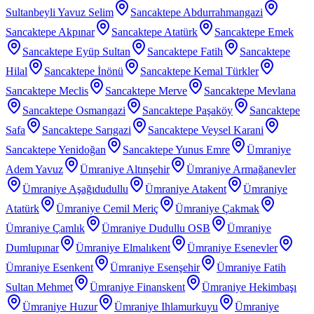
Sultanbeyli Yavuz Selim
Sancaktepe Abdurrahmangazi
Sancaktepe Akpınar
Sancaktepe Atatürk
Sancaktepe Emek
Sancaktepe Eyüp Sultan
Sancaktepe Fatih
Sancaktepe
Hilal
Sancaktepe İnönü
Sancaktepe Kemal Türkler
Sancaktepe Meclis
Sancaktepe Merve
Sancaktepe Mevlana
Sancaktepe Osmangazi
Sancaktepe Paşaköy
Sancaktepe
Safa
Sancaktepe Sarıgazi
Sancaktepe Veysel Karani
Sancaktepe Yenidoğan
Sancaktepe Yunus Emre
Ümraniye
Adem Yavuz
Ümraniye Altınşehir
Ümraniye Armağanevler
Ümraniye Aşağıdudullu
Ümraniye Atakent
Ümraniye
Atatürk
Ümraniye Cemil Meriç
Ümraniye Çakmak
Ümraniye Çamlık
Ümraniye Dudullu OSB
Ümraniye
Dumlupınar
Ümraniye Elmalıkent
Ümraniye Esenevler
Ümraniye Esenkent
Ümraniye Esenşehir
Ümraniye Fatih
Sultan Mehmet
Ümraniye Finanskent
Ümraniye Hekimbaşı
Ümraniye Huzur
Ümraniye Ihlamurkuyu
Ümraniye