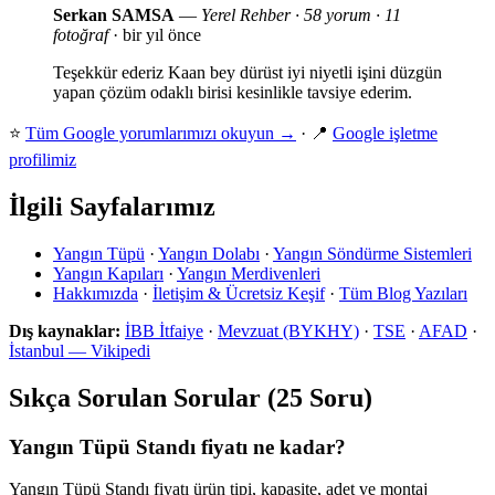
Serkan SAMSA
—
Yerel Rehber · 58 yorum · 11
fotoğraf
· bir yıl önce
Teşekkür ederiz Kaan bey dürüst iyi niyetli işini düzgün
yapan çözüm odaklı birisi kesinlikle tavsiye ederim.
⭐
Tüm Google yorumlarımızı okuyun →
· 📍
Google işletme
profilimiz
İlgili Sayfalarımız
Yangın Tüpü
·
Yangın Dolabı
·
Yangın Söndürme Sistemleri
Yangın Kapıları
·
Yangın Merdivenleri
Hakkımızda
·
İletişim & Ücretsiz Keşif
·
Tüm Blog Yazıları
Dış kaynaklar:
İBB İtfaiye
·
Mevzuat (BYKHY)
·
TSE
·
AFAD
·
İstanbul — Vikipedi
Sıkça Sorulan Sorular (25 Soru)
Yangın Tüpü Standı fiyatı ne kadar?
Yangın Tüpü Standı fiyatı ürün tipi, kapasite, adet ve montaj