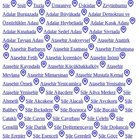
Şile
Şişli
Tuzla
Ümraniye
Üsküdar
Zeytinburnu
Adalar Burgazada
Adalar Büyükada
Adalar Demokrasi ve
Özgürlükler Adası
Adalar Heybeliada
Adalar Kaşık Adası
Adalar Kınalıada
Adalar Sedef Adası
Adalar Sivriada
Adalar Tavşan Adası
Ataşehir Aşıkveysel
Ataşehir Atatürk
Ataşehir Barbaros
Ataşehir Esatpaşa
Ataşehir Ferhatpaşa
Ataşehir Fetih
Ataşehir İçerenköy
Ataşehir İnönü
Ataşehir Kayışdağı
Ataşehir Küçükbakkalköy
Ataşehir
Mevlana
Ataşehir Mimarsinan
Ataşehir Mustafa Kemal
Ataşehir Örnek
Ataşehir Yeniçamlıca
Ataşehir Yenisahra
Ataşehir Yenişehir
Şile Ağaçdere
Şile Ağva Merkez
Şile
Ahmetli
Şile Akçakese
Şile Alacalı
Şile Avcıkoru
Şile
Balibey
Şile Bıçkıdere
Şile Bozgoca
Şile Bucaklı
Şile
Çataklı
Şile Çavuş
Şile Çayırbaşı
Şile Çelebi
Şile
Çengilli
Şile Darlık
Şile Değirmençayırı
Şile Doğancılı
Şile Erenler
Şile Esenceli
Şile Geredeli
Şile Göçe
Şile