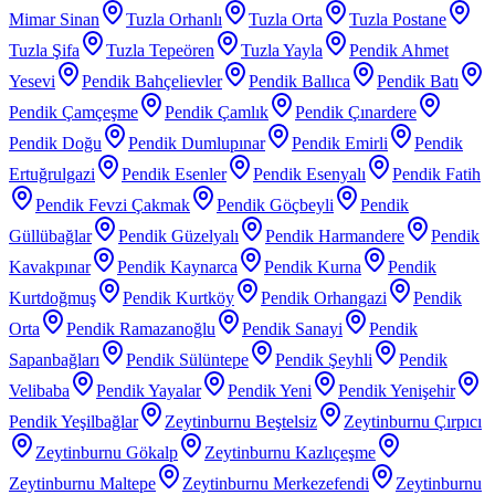
Mimar Sinan
Tuzla Orhanlı
Tuzla Orta
Tuzla Postane
Tuzla Şifa
Tuzla Tepeören
Tuzla Yayla
Pendik Ahmet
Yesevi
Pendik Bahçelievler
Pendik Ballıca
Pendik Batı
Pendik Çamçeşme
Pendik Çamlık
Pendik Çınardere
Pendik Doğu
Pendik Dumlupınar
Pendik Emirli
Pendik
Ertuğrulgazi
Pendik Esenler
Pendik Esenyalı
Pendik Fatih
Pendik Fevzi Çakmak
Pendik Göçbeyli
Pendik
Güllübağlar
Pendik Güzelyalı
Pendik Harmandere
Pendik
Kavakpınar
Pendik Kaynarca
Pendik Kurna
Pendik
Kurtdoğmuş
Pendik Kurtköy
Pendik Orhangazi
Pendik
Orta
Pendik Ramazanoğlu
Pendik Sanayi
Pendik
Sapanbağları
Pendik Sülüntepe
Pendik Şeyhli
Pendik
Velibaba
Pendik Yayalar
Pendik Yeni
Pendik Yenişehir
Pendik Yeşilbağlar
Zeytinburnu Beştelsiz
Zeytinburnu Çırpıcı
Zeytinburnu Gökalp
Zeytinburnu Kazlıçeşme
Zeytinburnu Maltepe
Zeytinburnu Merkezefendi
Zeytinburnu