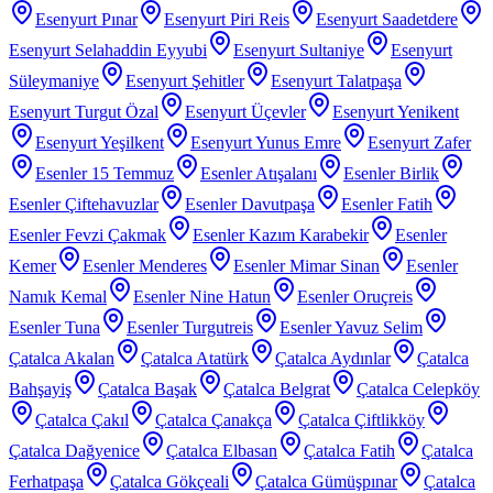
Esenyurt Pınar
Esenyurt Piri Reis
Esenyurt Saadetdere
Esenyurt Selahaddin Eyyubi
Esenyurt Sultaniye
Esenyurt
Süleymaniye
Esenyurt Şehitler
Esenyurt Talatpaşa
Esenyurt Turgut Özal
Esenyurt Üçevler
Esenyurt Yenikent
Esenyurt Yeşilkent
Esenyurt Yunus Emre
Esenyurt Zafer
Esenler 15 Temmuz
Esenler Atışalanı
Esenler Birlik
Esenler Çiftehavuzlar
Esenler Davutpaşa
Esenler Fatih
Esenler Fevzi Çakmak
Esenler Kazım Karabekir
Esenler
Kemer
Esenler Menderes
Esenler Mimar Sinan
Esenler
Namık Kemal
Esenler Nine Hatun
Esenler Oruçreis
Esenler Tuna
Esenler Turgutreis
Esenler Yavuz Selim
Çatalca Akalan
Çatalca Atatürk
Çatalca Aydınlar
Çatalca
Bahşayiş
Çatalca Başak
Çatalca Belgrat
Çatalca Celepköy
Çatalca Çakıl
Çatalca Çanakça
Çatalca Çiftlikköy
Çatalca Dağyenice
Çatalca Elbasan
Çatalca Fatih
Çatalca
Ferhatpaşa
Çatalca Gökçeali
Çatalca Gümüşpınar
Çatalca