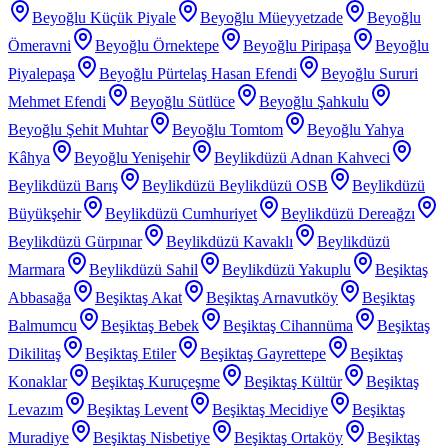
Beyoğlu Küçük Piyale
Beyoğlu Müeyyetzade
Beyoğlu
Ömeravni
Beyoğlu Örnektepe
Beyoğlu Piripaşa
Beyoğlu
Piyalepaşa
Beyoğlu Pürtelaş Hasan Efendi
Beyoğlu Sururi
Mehmet Efendi
Beyoğlu Sütlüce
Beyoğlu Şahkulu
Beyoğlu Şehit Muhtar
Beyoğlu Tomtom
Beyoğlu Yahya
Kâhya
Beyoğlu Yenişehir
Beylikdüzü Adnan Kahveci
Beylikdüzü Barış
Beylikdüzü Beylikdüzü OSB
Beylikdüzü
Büyükşehir
Beylikdüzü Cumhuriyet
Beylikdüzü Dereağzı
Beylikdüzü Gürpınar
Beylikdüzü Kavaklı
Beylikdüzü
Marmara
Beylikdüzü Sahil
Beylikdüzü Yakuplu
Beşiktaş
Abbasağa
Beşiktaş Akat
Beşiktaş Arnavutköy
Beşiktaş
Balmumcu
Beşiktaş Bebek
Beşiktaş Cihannüma
Beşiktaş
Dikilitaş
Beşiktaş Etiler
Beşiktaş Gayrettepe
Beşiktaş
Konaklar
Beşiktaş Kuruçeşme
Beşiktaş Kültür
Beşiktaş
Levazım
Beşiktaş Levent
Beşiktaş Mecidiye
Beşiktaş
Muradiye
Beşiktaş Nisbetiye
Beşiktaş Ortaköy
Beşiktaş