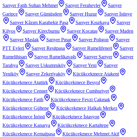
Sarıyer Fatih Sultan Mehmet
Sarıyer Ferahevler
Sarıyer
Garipçe
Sarıyer Gümüşdere
Sarıyer Huzur
Sarıyer İstinye
Sarıyer Kâzım Karabekir Paşa
Sarıyer Kısırkaya
Sarıyer
Kilyos
Sarıyer Kireçburnu
Sarıyer Kocataş
Sarıyer Maden
Sarıyer Maslak
Sarıyer Pınar
Sarıyer Poligon
Sarıyer
PTT Evleri
Sarıyer Reşitpaşa
Sarıyer Rumelifeneri
Sarıyer
Rumelihisarı
Sarıyer Rumelikavağı
Sarıyer Sarıyer
Sarıyer
Tarabya
Sarıyer Uskumruköy
Sarıyer Yeni
Sarıyer
Yeniköy
Sarıyer Zekeriyaköy
Küçükçekmece Atakent
Küçükçekmece Atatürk
Küçükçekmece Beşyol
Küçükçekmece Cennet
Küçükçekmece Cumhuriyet
Küçükçekmece Fatih
Küçükçekmece Fevzi Çakmak
Küçükçekmece Gültepe
Küçükçekmece Halkalı Merkez
Küçükçekmece İnönü
Küçükçekmece İstasyon
Küçükçekmece Kanarya
Küçükçekmece Kartaltepe
Küçükçekmece Kemalpaşa
Küçükçekmece Mehmet Akif