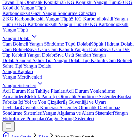
Tavan Tipi Otomatik Köpüklü
25 KG Köpüklü Yangın Tüpü
50 KG
Köpüklü Yangın Tüpü
Karbondioksit Gazlı Yangın Söndürme Cihazları
2 KG Karbondioksitli Yangın Tüpü
5 KG Karbondioksitli Yangın
Tüpü
10 KG Karbondioksitli Yangın Tüpü
30 KG Karbondioksitli
Yangın Tüpü
Yangın Dolabı
Cam Bölmeli Yangın Söndürme Tüpü Dolabı
Köpük Hidrant Dolabı
Cam Bölmeli
Sıva Üstü Cam Kabinli Yangın Dolabı
Sıva Üstü Dik
Tüp Kabinli Yangın Dolabı
Sıva Üstü Standart Yangın
Dolabı
Standart Sahra Tipi Yangın Dolabı
Tüp Kabinli Cam Bölmeli
Sahra Tipi Yangın Dolabı
Yangın Kapıları
Yangın Merdivenleri
Yangın Sistemleri
Acil Durum Kat Tahliye Planları
Acil Durum Yönlendirme
Armatürleri
Elektrik Pano İçi Otomatik Söndürme Sistemleri
Epoksi
Fabrika İçi Yol ve Yön Çizgileri
İş Güvenliği ve Uyarı
Levhaları
Güvenlik Kamerası Sistemleri
Otomatik Davlumbaz
Söndürme Sistemleri
Yangın Algılama ve Alarm Sistemleri
Yangın
Hidrofor ve Pompaları
Yangın Spring Sistemleri