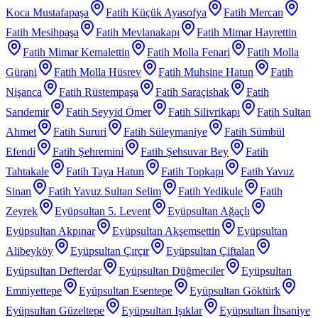
Koca Mustafapaşa
Fatih Küçük Ayasofya
Fatih Mercan
Fatih Mesihpaşa
Fatih Mevlanakapı
Fatih Mimar Hayrettin
Fatih Mimar Kemalettin
Fatih Molla Fenari
Fatih Molla
Gürani
Fatih Molla Hüsrev
Fatih Muhsine Hatun
Fatih
Nişanca
Fatih Rüstempaşa
Fatih Saraçishak
Fatih
Sarıdemir
Fatih Seyyid Ömer
Fatih Silivrikapı
Fatih Sultan
Ahmet
Fatih Sururi
Fatih Süleymaniye
Fatih Sümbül
Efendi
Fatih Şehremini
Fatih Şehsuvar Bey
Fatih
Tahtakale
Fatih Taya Hatun
Fatih Topkapı
Fatih Yavuz
Sinan
Fatih Yavuz Sultan Selim
Fatih Yedikule
Fatih
Zeyrek
Eyüpsultan 5. Levent
Eyüpsultan Ağaçlı
Eyüpsultan Akpınar
Eyüpsultan Akşemsettin
Eyüpsultan
Alibeyköy
Eyüpsultan Çırçır
Eyüpsultan Çiftalan
Eyüpsultan Defterdar
Eyüpsultan Düğmeciler
Eyüpsultan
Emniyettepe
Eyüpsultan Esentepe
Eyüpsultan Göktürk
Eyüpsultan Güzeltepe
Eyüpsultan Işıklar
Eyüpsultan İhsaniye