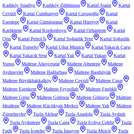
Kadıköy Suadiye
Kadıköy Zühtüpaşa
Kartal Atalar
Kartal
Cevizli
Kartal Cumhuriyet
Kartal Çavuşoğlu
Kartal
Esentepe
Kartal Gümüşpınar
Kartal Hürriyet
Kartal
Karlıktepe
Kartal Kordonboyu
Kartal Orhantepe
Kartal
Orta
Kartal Petrol İş
Kartal Soğanlık Yeni
Kartal Soğanlık
Kartal Topselvi
Kartal Uğur Mumcu
Kartal Yakacık Çarşı
Kartal Yakacık Yeni
Kartal Yalı
Kartal Yukarı
Kartal
Yunus
Maltepe Altayçeşme
Maltepe Altıntepe
Maltepe
Aydınevler
Maltepe Bağlarbaşı
Maltepe Başıbüyük
Maltepe Büyükbakkalköy
Maltepe Cevizli
Maltepe Çınar
Maltepe Esenkent
Maltepe Feyzullah
Maltepe Fındıklı
Maltepe Girne
Maltepe Gülensu
Maltepe Gülsuyu
Maltepe
İdealtepe
Maltepe Küçükyalı Merkez
Maltepe Yalı
Maltepe
Zümrütevler
Tuzla Akfırat
Tuzla Anadolu
Tuzla Aydınlı
Tuzla Aydıntepe
Tuzla Cami
Tuzla Evliya Çelebi
Tuzla
Fatih
Tuzla İçmeler
Tuzla İstasyon
Tuzla Mescit
Tuzla