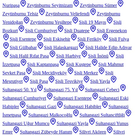
Nuripaşa
Zeytinburnu Seyitnizam
Zeytinburnu Sümer
Zeytinburnu Telsiz
Zeytinburnu Veliefendi
Zeytinburnu
Yenidoğan
Zeytinburnu Yeşiltepe
Şişli 19 Mayıs
Şişli
Bozkurt
Şişli Cumhuriyet
Şişli Duatepe
Şişli Ergenekon
Şişli Esentepe
Şişli Eskişehir
Şişli Feriköy
Şişli Fulya
Şişli Gülbahar
Şişli Halaskargazi
Şişli Halide Edip Adıvar
Şişli Halil Rıfat Paşa
Şişli Harbiye
Şişli İnönü
Şişli
İzzetpaşa
Şişli Kaptanpaşa
Şişli Kuştepe
Şişli Mahmut
Şevket Paşa
Şişli Mecidiyeköy
Şişli Merkez
Şişli
Meşrutiyet
Şişli Paşa
Şişli Teşvikiye
Şişli Yayla
Sultangazi 50. Yıl
Sultangazi 75. Yıl
Sultangazi Cebeci
Sultangazi Cumhuriyet
Sultangazi Esentepe
Sultangazi Eski
Habipler
Sultangazi Gazi
Sultangazi Habibler
Sultangazi
İsmetpaşa
Sultangazi Malkoçoğlu
Sultangazi Sultançiftliği
Sultangazi Uğur Mumcu
Sultangazi Yayla
Sultangazi Yunus
Emre
Sultangazi Zübeyde Hanım
Silivri Akören
Silivri