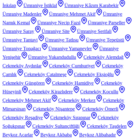
İnkılap
Ümraniye İstiklal
Ümraniye Kâzım Karabekir
Ümraniye Madenler
Ümraniye Mehmet Akif
Ümraniye
Namık Kemal
Ümraniye Necip Fazıl
Ümraniye Parseller
Ümraniye Saray
Ümraniye Site
Ümraniye Şerifali
Ümraniye Tantavi
Ümraniye Tatlısu
Ümraniye Tepeüstü
Ümraniye Topağacı
Ümraniye Yamanevler
Ümraniye
Yenişehir
Ümraniye Yukarıdudullu
Çekmeköy Alemdağ
Çekmeköy Aydınlar
Çekmeköy Cumhuriyet
Çekmeköy
Çamlık
Çekmeköy Çatalmeşe
Çekmeköy Ekşioğlu
Çekmeköy Güngören
Çekmeköy Hamidiye
Çekmeköy
Hüseyinli
Çekmeköy Kirazlıdere
Çekmeköy Koçullu
Çekmeköy Mehmet Akif
Çekmeköy Merkez
Çekmeköy
Mimarsinan
Çekmeköy Nişantepe
Çekmeköy Ömerli
Çekmeköy Reşadiye
Çekmeköy Sırapınar
Çekmeköy
Soğukpınar
Çekmeköy Sultançiftliği
Çekmeköy Taşdelen
Beykoz Acarlar
Beykoz Akbaba
Beykoz Alibahadır