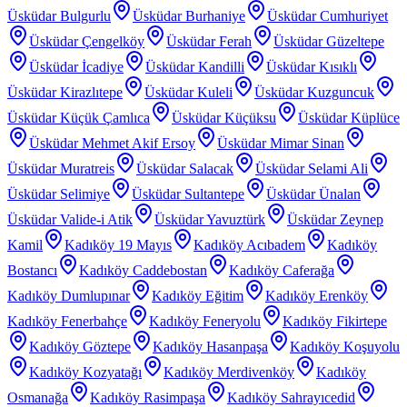
Üsküdar Bulgurlu
Üsküdar Burhaniye
Üsküdar Cumhuriyet
Üsküdar Çengelköy
Üsküdar Ferah
Üsküdar Güzeltepe
Üsküdar İcadiye
Üsküdar Kandilli
Üsküdar Kısıklı
Üsküdar Kirazlıtepe
Üsküdar Kuleli
Üsküdar Kuzguncuk
Üsküdar Küçük Çamlıca
Üsküdar Küçüksu
Üsküdar Küplüce
Üsküdar Mehmet Akif Ersoy
Üsküdar Mimar Sinan
Üsküdar Muratreis
Üsküdar Salacak
Üsküdar Selami Ali
Üsküdar Selimiye
Üsküdar Sultantepe
Üsküdar Ünalan
Üsküdar Valide-i Atik
Üsküdar Yavuztürk
Üsküdar Zeynep
Kamil
Kadıköy 19 Mayıs
Kadıköy Acıbadem
Kadıköy
Bostancı
Kadıköy Caddebostan
Kadıköy Caferağa
Kadıköy Dumlupınar
Kadıköy Eğitim
Kadıköy Erenköy
Kadıköy Fenerbahçe
Kadıköy Feneryolu
Kadıköy Fikirtepe
Kadıköy Göztepe
Kadıköy Hasanpaşa
Kadıköy Koşuyolu
Kadıköy Kozyatağı
Kadıköy Merdivenköy
Kadıköy
Osmanağa
Kadıköy Rasimpaşa
Kadıköy Sahrayıcedid