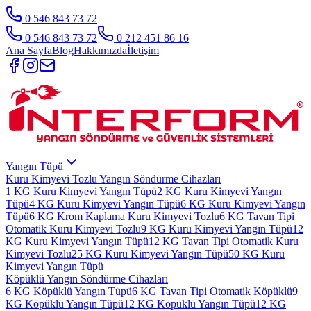
0 546 843 73 72
0 546 843 73 72
0 212 451 86 16
Ana Sayfa
Blog
Hakkımızda
İletişim
Yangın Tüpü
Kuru Kimyevi Tozlu Yangın Söndürme Cihazları
1 KG Kuru Kimyevi Yangın Tüpü
2 KG Kuru Kimyevi Yangın
Tüpü
4 KG Kuru Kimyevi Yangın Tüpü
6 KG Kuru Kimyevi Yangın
Tüpü
6 KG Krom Kaplama Kuru Kimyevi Tozlu
6 KG Tavan Tipi
Otomatik Kuru Kimyevi Tozlu
9 KG Kuru Kimyevi Yangın Tüpü
12
KG Kuru Kimyevi Yangın Tüpü
12 KG Tavan Tipi Otomatik Kuru
Kimyevi Tozlu
25 KG Kuru Kimyevi Yangın Tüpü
50 KG Kuru
Kimyevi Yangın Tüpü
Köpüklü Yangın Söndürme Cihazları
6 KG Köpüklü Yangın Tüpü
6 KG Tavan Tipi Otomatik Köpüklü
9
KG Köpüklü Yangın Tüpü
12 KG Köpüklü Yangın Tüpü
12 KG