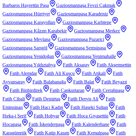
Barbaros Hayrettin Paşa
Gaziosmanpaşa Fevzi Çakmak
Gaziosmanpaşa Hürriyet
Gaziosmanpaşa Karadeniz
Gaziosmanpaşa Karayolları
Gaziosmanpaşa Karlıtepe
Gaziosmanpaşa Kâzım Karabekir
Gaziosmanpaşa Merkez
Gaziosmanpaşa Mevlana
Gaziosmanpaşa Pazariçi
Gaziosmanpaşa Sarıgöl
Gaziosmanpaşa Şemsipaşa
Gaziosmanpaşa Yenidoğan
Gaziosmanpaşa Yenimahalle
Gaziosmanpaşa Yıldıztabya
Fatih Aksaray
Fatih Akşemsettin
Fatih Alemdar
Fatih Ali Kuşçu
Fatih Atikali
Fatih
Ayvansaray
Fatih Balabanağa
Fatih Balat
Fatih Beyazıt
Fatih Binbirdirek
Fatih Cankurtaran
Fatih Cerrahpaşa
Fatih Cibali
Fatih Demirtaş
Fatih Derviş Ali
Fatih
Eminsinan
Fatih Hacı Kadın
Fatih Haseki Sultan
Fatih
Hırka-i Şerif
Fatih Hobyar
Fatih Hoca Gıyasettin
Fatih
Hocapaşa
Fatih İskenderpaşa
Fatih Kalenderhane
Fatih
Karagümrük
Fatih Katip Kasım
Fatih Kemalpaşa
Fatih