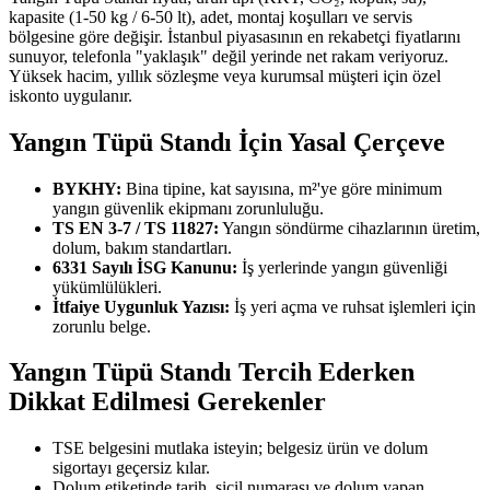
kapasite (1-50 kg / 6-50 lt), adet, montaj koşulları ve servis
bölgesine göre değişir. İstanbul piyasasının en rekabetçi fiyatlarını
sunuyor, telefonla "yaklaşık" değil yerinde net rakam veriyoruz.
Yüksek hacim, yıllık sözleşme veya kurumsal müşteri için özel
iskonto uygulanır.
Yangın Tüpü Standı İçin Yasal Çerçeve
BYKHY:
Bina tipine, kat sayısına, m²'ye göre minimum
yangın güvenlik ekipmanı zorunluluğu.
TS EN 3-7 / TS 11827:
Yangın söndürme cihazlarının üretim,
dolum, bakım standartları.
6331 Sayılı İSG Kanunu:
İş yerlerinde yangın güvenliği
yükümlülükleri.
İtfaiye Uygunluk Yazısı:
İş yeri açma ve ruhsat işlemleri için
zorunlu belge.
Yangın Tüpü Standı Tercih Ederken
Dikkat Edilmesi Gerekenler
TSE belgesini mutlaka isteyin; belgesiz ürün ve dolum
sigortayı geçersiz kılar.
Dolum etiketinde tarih, sicil numarası ve dolum yapan