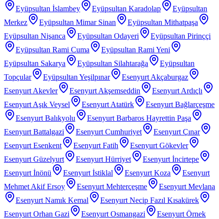
Eyüpsultan İslambey
Eyüpsultan Karadolap
Eyüpsultan
Merkez
Eyüpsultan Mimar Sinan
Eyüpsultan Mithatpaşa
Eyüpsultan Nişanca
Eyüpsultan Odayeri
Eyüpsultan Pirinççi
Eyüpsultan Rami Cuma
Eyüpsultan Rami Yeni
Eyüpsultan Sakarya
Eyüpsultan Silahtarağa
Eyüpsultan
Topçular
Eyüpsultan Yeşilpınar
Esenyurt Akçaburgaz
Esenyurt Akevler
Esenyurt Akşemseddin
Esenyurt Ardıçlı
Esenyurt Aşık Veysel
Esenyurt Atatürk
Esenyurt Bağlarçeşme
Esenyurt Balıkyolu
Esenyurt Barbaros Hayrettin Paşa
Esenyurt Battalgazi
Esenyurt Cumhuriyet
Esenyurt Çınar
Esenyurt Esenkent
Esenyurt Fatih
Esenyurt Gökevler
Esenyurt Güzelyurt
Esenyurt Hürriyet
Esenyurt İncirtepe
Esenyurt İnönü
Esenyurt İstiklal
Esenyurt Koza
Esenyurt
Mehmet Akif Ersoy
Esenyurt Mehterçeşme
Esenyurt Mevlana
Esenyurt Namık Kemal
Esenyurt Necip Fazıl Kısakürek
Esenyurt Orhan Gazi
Esenyurt Osmangazi
Esenyurt Örnek