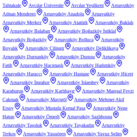
Tahtakale
Avcılar Üniversite
Avcılar Yeşilkent
Arnavutköy
Adnan Menderes
Arnavutköy Anadolu
Arnavutköy
Arnavutköy Merkez
Arnavutköy Atatürk
Arnavutköy Baklalı
Arnavutköy Balaban
Arnavutköy Boğazköy İstiklal
Arnavutköy Boğazköy
Arnavutköy Bolluca
Arnavutköy
Boyalık
Arnavutköy Çilingir
Arnavutköy Deliklikaya
Arnavutköy Dursunköy
Arnavutköy Durusu
Arnavutköy
Fatih
Arnavutköy Hacımaşlı
Arnavutköy Hadımköy
Arnavutköy Haraççı
Arnavutköy Hastane
Arnavutköy Hicret
Arnavutköy İmrahor
Arnavutköy İslambey
Arnavutköy
Karaburun
Arnavutköy Karlıbayır
Arnavutköy Mareşal Fevzi
Çakmak
Arnavutköy Mavigöl
Arnavutköy Mehmet Akif
Ersoy
Arnavutköy Mustafa Kemal Paşa
Arnavutköy Nene
Hatun
Arnavutköy Ömerli
Arnavutköy Sazlıbosna
Arnavutköy Taşoluk
Arnavutköy Tayakadın
Arnavutköy
Terkos
Arnavutköy Yassıören
Arnavutköy Yavuz Selim