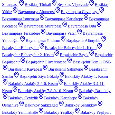
Sinanpaşa
Beşiktaş Türkali
Beşiktaş Vişnezade
Beşiktaş
Yıldız
Bayrampaşa Altıntepsi
Bayrampaşa Cevatpaşa
Bayrampaşa İsmetpaşa
Bayrampaşa Kartaltepe
Bayrampaşa
Kocatepe
Bayrampaşa Muratpaşa
Bayrampaşa Orta
Bayrampaşa Terazidere
Bayrampaşa Vatan
Bayrampaşa
Yenidoğan
Bayrampaşa Yıldırım
Başakşehir Altınşehir
Başakşehir Bahçeşehir
Başakşehir Bahçeşehir 1. Kısım
Başakşehir Bahçeşehir 2. Kısım
Başakşehir Başak
Başakşehir
Başakşehir
Başakşehir Güvercintepe
Başakşehir İkitelli OSB
Başakşehir Kayabaşı
Başakşehir Şahintepe
Başakşehir
Şamlar
Başakşehir Ziya Gökalp
Bakırköy Ataköy 1. Kısım
Bakırköy Ataköy 2-5-6. Kısım
Bakırköy Ataköy 3-4-11.
Kısım
Bakırköy Ataköy 7-8-9-10. Kısım
Bakırköy Basınköy
Bakırköy Cevizlik
Bakırköy Kartaltepe
Bakırköy
Osmaniye
Bakırköy Sakızağacı
Bakırköy Şenlikköy
Bakırköy Yenimahalle
Bakırköy Yeşilköy
Bakırköy Yeşilyurt