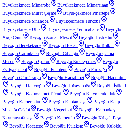
Büyükçekmece Mimaroba
Büyükçekmece Mimarsinan
Büyükçekmece Murat Çeşme
Büyükçekmece Pınartepe
Büyükçekmece Sinanoba
Büyükçekmece Türkoba
Büyükçekmece Ulus
Büyükçekmece Yenimahalle
Beyoğlu
Arap Cami
Beyoğlu Asmalı Mescit
Beyoğlu Bedrettin
Beyoğlu Bereketzade
Beyoğlu Bostan
Beyoğlu Bülbül
Beyoğlu Camiikebir
Beyoğlu Cihangir
Beyoğlu Çatma
Mescit
Beyoğlu Çukur
Beyoğlu Emekyemez
Beyoğlu
Evliya Çelebi
Beyoğlu Fetihtepe
Beyoğlu Firuzağa
Beyoğlu Gümüşsuyu
Beyoğlu Hacıahmet
Beyoğlu Hacımimi
Beyoğlu Halıcıoğlu
Beyoğlu Hüseyinağa
Beyoğlu İstiklal
Beyoğlu Kadımehmet Efendi
Beyoğlu Kalyoncukulluk
Beyoğlu Kamerhatun
Beyoğlu Kaptanpaşa
Beyoğlu Katip
Mustafa Çelebi
Beyoğlu Keçecipiri
Beyoğlu Kemankeş
Karamustafapaşa
Beyoğlu Kemeraltı
Beyoğlu Kılıçali Paşa
Beyoğlu Kocatepe
Beyoğlu Kulaksız
Beyoğlu Kuloğlu