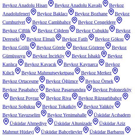
Beykoz Anadolu Hisarı
Beykoz Anadolu Kavağı
Beykoz
Anadolufeneri
Beykoz Baklacı
Beykoz Bozhane
Beykoz
Cumhuriyet
Beykoz Çamlıbahçe
Beykoz Çengeldere
Beykoz Çiftlik
Beykoz Çiğdem
Beykoz Çubuklu
Beykoz
Dereseki
Beykoz Elmalı
Beykoz Fatih
Beykoz Göksu
Beykoz Göllü
Beykoz Görele
Beykoz Göztepe
Beykoz
Gümüşsuyu
Beykoz İncirköy
Beykoz İshaklı
Beykoz
Kanlıca
Beykoz Kavacık
Beykoz Kaynarca
Beykoz
Kılıçlı
Beykoz Mahmutşevketpaşa
Beykoz Merkez
Beykoz Ortaçeşme
Beykoz Öğümce
Beykoz Örnek
Beykoz Paşabahçe
Beykoz Paşamandıra
Beykoz Polonezköy
Beykoz Poyraz
Beykoz Riva
Beykoz Rüzgarlıbahçe
Beykoz Soğuksu
Beykoz Tokatköy
Beykoz Yalıköy
Beykoz Yavuzselim
Beykoz Yenimahalle
Üsküdar Acıbadem
Üsküdar Ahmediye
Üsküdar Altunizade
Üsküdar Aziz
Mahmut Hüdayi
Üsküdar Bahçelievler
Üsküdar Barbaros