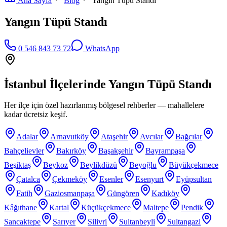
Ana Sayfa
Blog
Yangın Tüpü Standı
Yangın Tüpü Standı
0 546 843 73 72
WhatsApp
İstanbul İlçelerinde
Yangın Tüpü Standı
Her ilçe için özel hazırlanmış bölgesel rehberler — mahallelere
kadar ücretsiz keşif.
Adalar
Arnavutköy
Ataşehir
Avcılar
Bağcılar
Bahçelievler
Bakırköy
Başakşehir
Bayrampaşa
Beşiktaş
Beykoz
Beylikdüzü
Beyoğlu
Büyükçekmece
Çatalca
Çekmeköy
Esenler
Esenyurt
Eyüpsultan
Fatih
Gaziosmanpaşa
Güngören
Kadıköy
Kâğıthane
Kartal
Küçükçekmece
Maltepe
Pendik
Sancaktepe
Sarıyer
Silivri
Sultanbeyli
Sultangazi