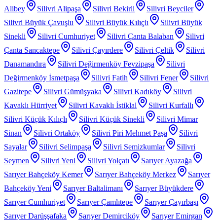
Alibey
Silivri Alipaşa
Silivri Bekirli
Silivri Beyciler
Silivri Büyük Çavuşlu
Silivri Büyük Kılıçlı
Silivri Büyük
Sinekli
Silivri Cumhuriyet
Silivri Çanta Balaban
Silivri
Çanta Sancaktepe
Silivri Çayırdere
Silivri Çeltik
Silivri
Danamandıra
Silivri Değirmenköy Fevzipaşa
Silivri
Değirmenköy İsmetpaşa
Silivri Fatih
Silivri Fener
Silivri
Gazitepe
Silivri Gümüşyaka
Silivri Kadıköy
Silivri
Kavaklı Hürriyet
Silivri Kavaklı İstiklal
Silivri Kurfallı
Silivri Küçük Kılıçlı
Silivri Küçük Sinekli
Silivri Mimar
Sinan
Silivri Ortaköy
Silivri Piri Mehmet Paşa
Silivri
Sayalar
Silivri Selimpaşa
Silivri Semizkumlar
Silivri
Seymen
Silivri Yeni
Silivri Yolçatı
Sarıyer Ayazağa
Sarıyer Bahçeköy Kemer
Sarıyer Bahçeköy Merkez
Sarıyer
Bahçeköy Yeni
Sarıyer Baltalimanı
Sarıyer Büyükdere
Sarıyer Cumhuriyet
Sarıyer Çamlıtepe
Sarıyer Çayırbaşı
Sarıyer Darüşşafaka
Sarıyer Demirciköy
Sarıyer Emirgan