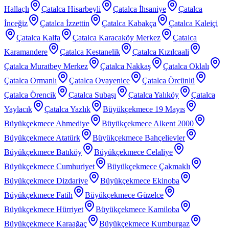
Hallaçlı
Çatalca Hisarbeyli
Çatalca İhsaniye
Çatalca
İnceğiz
Çatalca İzzettin
Çatalca Kabakça
Çatalca Kaleiçi
Çatalca Kalfa
Çatalca Karacaköy Merkez
Çatalca
Karamandere
Çatalca Kestanelik
Çatalca Kızılcaali
Çatalca Muratbey Merkez
Çatalca Nakkaş
Çatalca Oklalı
Çatalca Ormanlı
Çatalca Ovayenice
Çatalca Örcünlü
Çatalca Örencik
Çatalca Subaşı
Çatalca Yalıköy
Çatalca
Yaylacık
Çatalca Yazlık
Büyükçekmece 19 Mayıs
Büyükçekmece Ahmediye
Büyükçekmece Alkent 2000
Büyükçekmece Atatürk
Büyükçekmece Bahçelievler
Büyükçekmece Batıköy
Büyükçekmece Celaliye
Büyükçekmece Cumhuriyet
Büyükçekmece Çakmaklı
Büyükçekmece Dizdariye
Büyükçekmece Ekinoba
Büyükçekmece Fatih
Büyükçekmece Güzelce
Büyükçekmece Hürriyet
Büyükçekmece Kamiloba
Büyükçekmece Karaağaç
Büyükçekmece Kumburgaz