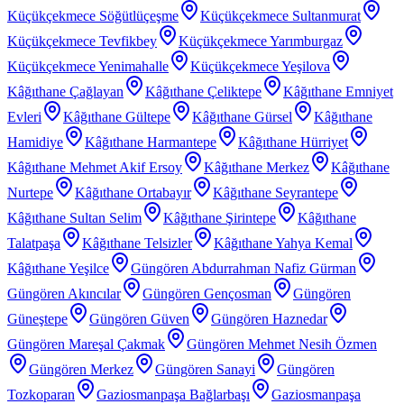
Küçükçekmece Söğütlüçeşme
Küçükçekmece Sultanmurat
Küçükçekmece Tevfikbey
Küçükçekmece Yarımburgaz
Küçükçekmece Yenimahalle
Küçükçekmece Yeşilova
Kâğıthane Çağlayan
Kâğıthane Çeliktepe
Kâğıthane Emniyet
Evleri
Kâğıthane Gültepe
Kâğıthane Gürsel
Kâğıthane
Hamidiye
Kâğıthane Harmantepe
Kâğıthane Hürriyet
Kâğıthane Mehmet Akif Ersoy
Kâğıthane Merkez
Kâğıthane
Nurtepe
Kâğıthane Ortabayır
Kâğıthane Seyrantepe
Kâğıthane Sultan Selim
Kâğıthane Şirintepe
Kâğıthane
Talatpaşa
Kâğıthane Telsizler
Kâğıthane Yahya Kemal
Kâğıthane Yeşilce
Güngören Abdurrahman Nafiz Gürman
Güngören Akıncılar
Güngören Gençosman
Güngören
Güneştepe
Güngören Güven
Güngören Haznedar
Güngören Mareşal Çakmak
Güngören Mehmet Nesih Özmen
Güngören Merkez
Güngören Sanayi
Güngören
Tozkoparan
Gaziosmanpaşa Bağlarbaşı
Gaziosmanpaşa