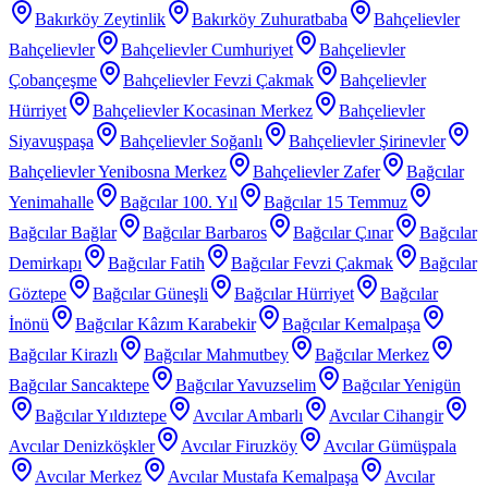
Bakırköy Zeytinlik
Bakırköy Zuhuratbaba
Bahçelievler
Bahçelievler
Bahçelievler Cumhuriyet
Bahçelievler
Çobançeşme
Bahçelievler Fevzi Çakmak
Bahçelievler
Hürriyet
Bahçelievler Kocasinan Merkez
Bahçelievler
Siyavuşpaşa
Bahçelievler Soğanlı
Bahçelievler Şirinevler
Bahçelievler Yenibosna Merkez
Bahçelievler Zafer
Bağcılar
Yenimahalle
Bağcılar 100. Yıl
Bağcılar 15 Temmuz
Bağcılar Bağlar
Bağcılar Barbaros
Bağcılar Çınar
Bağcılar
Demirkapı
Bağcılar Fatih
Bağcılar Fevzi Çakmak
Bağcılar
Göztepe
Bağcılar Güneşli
Bağcılar Hürriyet
Bağcılar
İnönü
Bağcılar Kâzım Karabekir
Bağcılar Kemalpaşa
Bağcılar Kirazlı
Bağcılar Mahmutbey
Bağcılar Merkez
Bağcılar Sancaktepe
Bağcılar Yavuzselim
Bağcılar Yenigün
Bağcılar Yıldıztepe
Avcılar Ambarlı
Avcılar Cihangir
Avcılar Denizköşkler
Avcılar Firuzköy
Avcılar Gümüşpala
Avcılar Merkez
Avcılar Mustafa Kemalpaşa
Avcılar