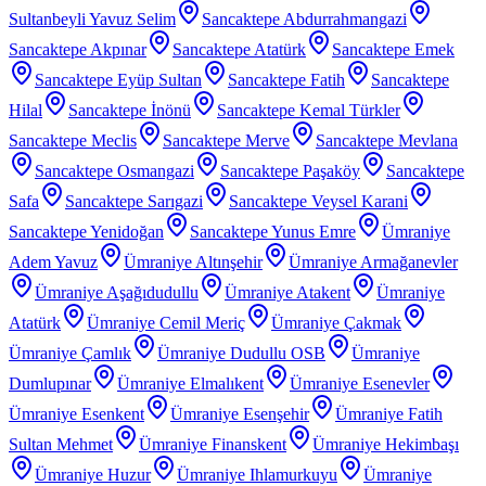
Sultanbeyli Yavuz Selim
Sancaktepe Abdurrahmangazi
Sancaktepe Akpınar
Sancaktepe Atatürk
Sancaktepe Emek
Sancaktepe Eyüp Sultan
Sancaktepe Fatih
Sancaktepe
Hilal
Sancaktepe İnönü
Sancaktepe Kemal Türkler
Sancaktepe Meclis
Sancaktepe Merve
Sancaktepe Mevlana
Sancaktepe Osmangazi
Sancaktepe Paşaköy
Sancaktepe
Safa
Sancaktepe Sarıgazi
Sancaktepe Veysel Karani
Sancaktepe Yenidoğan
Sancaktepe Yunus Emre
Ümraniye
Adem Yavuz
Ümraniye Altınşehir
Ümraniye Armağanevler
Ümraniye Aşağıdudullu
Ümraniye Atakent
Ümraniye
Atatürk
Ümraniye Cemil Meriç
Ümraniye Çakmak
Ümraniye Çamlık
Ümraniye Dudullu OSB
Ümraniye
Dumlupınar
Ümraniye Elmalıkent
Ümraniye Esenevler
Ümraniye Esenkent
Ümraniye Esenşehir
Ümraniye Fatih
Sultan Mehmet
Ümraniye Finanskent
Ümraniye Hekimbaşı
Ümraniye Huzur
Ümraniye Ihlamurkuyu
Ümraniye