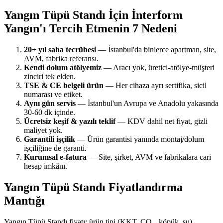
Yangın Tüpü Standı İçin İnterform
Yangın'ı Tercih Etmenin 7 Nedeni
20+ yıl saha tecrübesi
— İstanbul'da binlerce apartman, site,
AVM, fabrika referansı.
Kendi dolum atölyemiz
— Aracı yok, üretici-atölye-müşteri
zinciri tek elden.
TSE & CE belgeli ürün
— Her cihaza ayrı sertifika, sicil
numarası ve etiket.
Aynı gün servis
— İstanbul'un Avrupa ve Anadolu yakasında
30-60 dk içinde.
Ücretsiz keşif & yazılı teklif
— KDV dahil net fiyat, gizli
maliyet yok.
Garantili işçilik
— Ürün garantisi yanında montaj/dolum
işçiliğine de garanti.
Kurumsal e-fatura
— Site, şirket, AVM ve fabrikalara cari
hesap imkânı.
Yangın Tüpü Standı Fiyatlandırma
Mantığı
Yangın Tüpü Standı fiyatı; ürün tipi (KKT, CO₂, köpük, su),