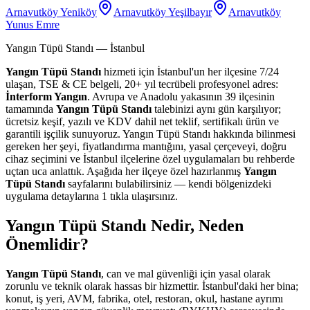
Arnavutköy Yeniköy
Arnavutköy Yeşilbayır
Arnavutköy
Yunus Emre
Yangın Tüpü Standı
— İstanbul
Yangın Tüpü Standı
hizmeti için İstanbul'un her ilçesine 7/24
ulaşan, TSE & CE belgeli, 20+ yıl tecrübeli profesyonel adres:
İnterform Yangın
. Avrupa ve Anadolu yakasının 39 ilçesinin
tamamında
Yangın Tüpü Standı
talebinizi aynı gün karşılıyor;
ücretsiz keşif, yazılı ve KDV dahil net teklif, sertifikalı ürün ve
garantili işçilik sunuyoruz. Yangın Tüpü Standı hakkında bilinmesi
gereken her şeyi, fiyatlandırma mantığını, yasal çerçeveyi, doğru
cihaz seçimini ve İstanbul ilçelerine özel uygulamaları bu rehberde
uçtan uca anlattık. Aşağıda her ilçeye özel hazırlanmış
Yangın
Tüpü Standı
sayfalarını bulabilirsiniz — kendi bölgenizdeki
uygulama detaylarına 1 tıkla ulaşırsınız.
Yangın Tüpü Standı Nedir, Neden
Önemlidir?
Yangın Tüpü Standı
, can ve mal güvenliği için yasal olarak
zorunlu ve teknik olarak hassas bir hizmettir. İstanbul'daki her bina;
konut, iş yeri, AVM, fabrika, otel, restoran, okul, hastane ayrımı