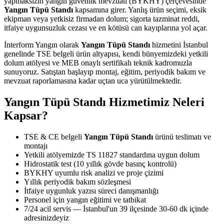
yapmaksızın yangın güvenlik mevzuatı (BYKHY) çerçevesinde
Yangın Tüpü Standı
kapsamına girer. Yanlış ürün seçimi, eksik
ekipman veya yetkisiz firmadan dolum; sigorta tazminat reddi,
itfaiye uygunsuzluk cezası ve en kötüsü can kayıplarına yol açar.
İnterform Yangın olarak
Yangın Tüpü Standı
hizmetini İstanbul
genelinde TSE belgeli ürün altyapısı, kendi bünyemizdeki yetkili
dolum atölyesi ve MEB onaylı sertifikalı teknik kadromuzla
sunuyoruz. Satıştan başlayıp montaj, eğitim, periyodik bakım ve
mevzuat raporlamasına kadar uçtan uca yürütülmektedir.
Yangın Tüpü Standı Hizmetimiz Neleri
Kapsar?
TSE & CE belgeli
Yangın Tüpü Standı
ürünü teslimatı ve
montajı
Yetkili atölyemizde TS 11827 standardına uygun dolum
Hidrostatik test (10 yıllık gövde basınç kontrolü)
BYKHY uyumlu risk analizi ve proje çizimi
Yıllık periyodik bakım sözleşmesi
İtfaiye uygunluk yazısı süreci danışmanlığı
Personel için yangın eğitimi ve tatbikat
7/24 acil servis — İstanbul'un 39 ilçesinde 30-60 dk içinde
adresinizdeyiz