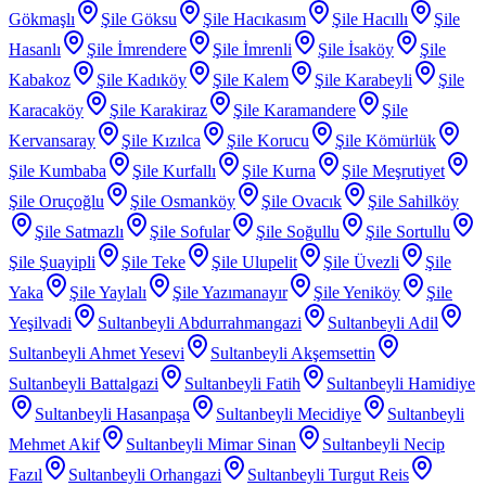
Gökmaşlı
Şile Göksu
Şile Hacıkasım
Şile Hacıllı
Şile
Hasanlı
Şile İmrendere
Şile İmrenli
Şile İsaköy
Şile
Kabakoz
Şile Kadıköy
Şile Kalem
Şile Karabeyli
Şile
Karacaköy
Şile Karakiraz
Şile Karamandere
Şile
Kervansaray
Şile Kızılca
Şile Korucu
Şile Kömürlük
Şile Kumbaba
Şile Kurfallı
Şile Kurna
Şile Meşrutiyet
Şile Oruçoğlu
Şile Osmanköy
Şile Ovacık
Şile Sahilköy
Şile Satmazlı
Şile Sofular
Şile Soğullu
Şile Sortullu
Şile Şuayipli
Şile Teke
Şile Ulupelit
Şile Üvezli
Şile
Yaka
Şile Yaylalı
Şile Yazımanayır
Şile Yeniköy
Şile
Yeşilvadi
Sultanbeyli Abdurrahmangazi
Sultanbeyli Adil
Sultanbeyli Ahmet Yesevi
Sultanbeyli Akşemsettin
Sultanbeyli Battalgazi
Sultanbeyli Fatih
Sultanbeyli Hamidiye
Sultanbeyli Hasanpaşa
Sultanbeyli Mecidiye
Sultanbeyli
Mehmet Akif
Sultanbeyli Mimar Sinan
Sultanbeyli Necip
Fazıl
Sultanbeyli Orhangazi
Sultanbeyli Turgut Reis