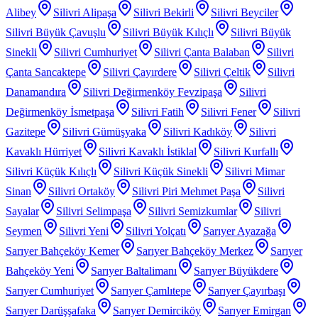
Alibey
Silivri Alipaşa
Silivri Bekirli
Silivri Beyciler
Silivri Büyük Çavuşlu
Silivri Büyük Kılıçlı
Silivri Büyük
Sinekli
Silivri Cumhuriyet
Silivri Çanta Balaban
Silivri
Çanta Sancaktepe
Silivri Çayırdere
Silivri Çeltik
Silivri
Danamandıra
Silivri Değirmenköy Fevzipaşa
Silivri
Değirmenköy İsmetpaşa
Silivri Fatih
Silivri Fener
Silivri
Gazitepe
Silivri Gümüşyaka
Silivri Kadıköy
Silivri
Kavaklı Hürriyet
Silivri Kavaklı İstiklal
Silivri Kurfallı
Silivri Küçük Kılıçlı
Silivri Küçük Sinekli
Silivri Mimar
Sinan
Silivri Ortaköy
Silivri Piri Mehmet Paşa
Silivri
Sayalar
Silivri Selimpaşa
Silivri Semizkumlar
Silivri
Seymen
Silivri Yeni
Silivri Yolçatı
Sarıyer Ayazağa
Sarıyer Bahçeköy Kemer
Sarıyer Bahçeköy Merkez
Sarıyer
Bahçeköy Yeni
Sarıyer Baltalimanı
Sarıyer Büyükdere
Sarıyer Cumhuriyet
Sarıyer Çamlıtepe
Sarıyer Çayırbaşı
Sarıyer Darüşşafaka
Sarıyer Demirciköy
Sarıyer Emirgan