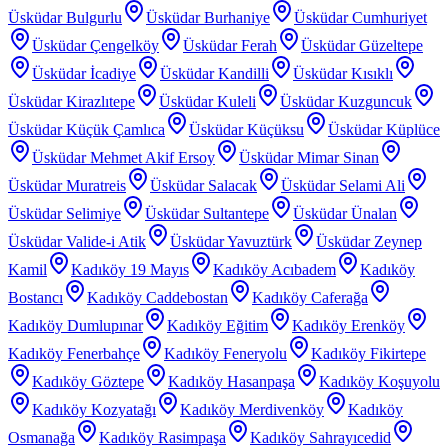
Üsküdar Bulgurlu
Üsküdar Burhaniye
Üsküdar Cumhuriyet
Üsküdar Çengelköy
Üsküdar Ferah
Üsküdar Güzeltepe
Üsküdar İcadiye
Üsküdar Kandilli
Üsküdar Kısıklı
Üsküdar Kirazlıtepe
Üsküdar Kuleli
Üsküdar Kuzguncuk
Üsküdar Küçük Çamlıca
Üsküdar Küçüksu
Üsküdar Küplüce
Üsküdar Mehmet Akif Ersoy
Üsküdar Mimar Sinan
Üsküdar Muratreis
Üsküdar Salacak
Üsküdar Selami Ali
Üsküdar Selimiye
Üsküdar Sultantepe
Üsküdar Ünalan
Üsküdar Valide-i Atik
Üsküdar Yavuztürk
Üsküdar Zeynep
Kamil
Kadıköy 19 Mayıs
Kadıköy Acıbadem
Kadıköy
Bostancı
Kadıköy Caddebostan
Kadıköy Caferağa
Kadıköy Dumlupınar
Kadıköy Eğitim
Kadıköy Erenköy
Kadıköy Fenerbahçe
Kadıköy Feneryolu
Kadıköy Fikirtepe
Kadıköy Göztepe
Kadıköy Hasanpaşa
Kadıköy Koşuyolu
Kadıköy Kozyatağı
Kadıköy Merdivenköy
Kadıköy
Osmanağa
Kadıköy Rasimpaşa
Kadıköy Sahrayıcedid