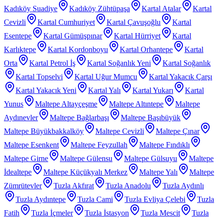
Kadıköy Suadiye
Kadıköy Zühtüpaşa
Kartal Atalar
Kartal
Cevizli
Kartal Cumhuriyet
Kartal Çavuşoğlu
Kartal
Esentepe
Kartal Gümüşpınar
Kartal Hürriyet
Kartal
Karlıktepe
Kartal Kordonboyu
Kartal Orhantepe
Kartal
Orta
Kartal Petrol İş
Kartal Soğanlık Yeni
Kartal Soğanlık
Kartal Topselvi
Kartal Uğur Mumcu
Kartal Yakacık Çarşı
Kartal Yakacık Yeni
Kartal Yalı
Kartal Yukarı
Kartal
Yunus
Maltepe Altayçeşme
Maltepe Altıntepe
Maltepe
Aydınevler
Maltepe Bağlarbaşı
Maltepe Başıbüyük
Maltepe Büyükbakkalköy
Maltepe Cevizli
Maltepe Çınar
Maltepe Esenkent
Maltepe Feyzullah
Maltepe Fındıklı
Maltepe Girne
Maltepe Gülensu
Maltepe Gülsuyu
Maltepe
İdealtepe
Maltepe Küçükyalı Merkez
Maltepe Yalı
Maltepe
Zümrütevler
Tuzla Akfırat
Tuzla Anadolu
Tuzla Aydınlı
Tuzla Aydıntepe
Tuzla Cami
Tuzla Evliya Çelebi
Tuzla
Fatih
Tuzla İçmeler
Tuzla İstasyon
Tuzla Mescit
Tuzla