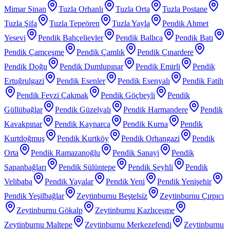
Mimar Sinan
Tuzla Orhanlı
Tuzla Orta
Tuzla Postane
Tuzla Şifa
Tuzla Tepeören
Tuzla Yayla
Pendik Ahmet
Yesevi
Pendik Bahçelievler
Pendik Ballıca
Pendik Batı
Pendik Çamçeşme
Pendik Çamlık
Pendik Çınardere
Pendik Doğu
Pendik Dumlupınar
Pendik Emirli
Pendik
Ertuğrulgazi
Pendik Esenler
Pendik Esenyalı
Pendik Fatih
Pendik Fevzi Çakmak
Pendik Göçbeyli
Pendik
Güllübağlar
Pendik Güzelyalı
Pendik Harmandere
Pendik
Kavakpınar
Pendik Kaynarca
Pendik Kurna
Pendik
Kurtdoğmuş
Pendik Kurtköy
Pendik Orhangazi
Pendik
Orta
Pendik Ramazanoğlu
Pendik Sanayi
Pendik
Sapanbağları
Pendik Sülüntepe
Pendik Şeyhli
Pendik
Velibaba
Pendik Yayalar
Pendik Yeni
Pendik Yenişehir
Pendik Yeşilbağlar
Zeytinburnu Beştelsiz
Zeytinburnu Çırpıcı
Zeytinburnu Gökalp
Zeytinburnu Kazlıçeşme
Zeytinburnu Maltepe
Zeytinburnu Merkezefendi
Zeytinburnu