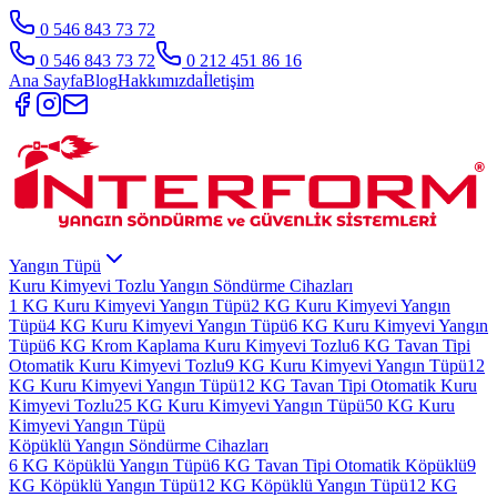
0 546 843 73 72
0 546 843 73 72
0 212 451 86 16
Ana Sayfa
Blog
Hakkımızda
İletişim
Yangın Tüpü
Kuru Kimyevi Tozlu Yangın Söndürme Cihazları
1 KG Kuru Kimyevi Yangın Tüpü
2 KG Kuru Kimyevi Yangın
Tüpü
4 KG Kuru Kimyevi Yangın Tüpü
6 KG Kuru Kimyevi Yangın
Tüpü
6 KG Krom Kaplama Kuru Kimyevi Tozlu
6 KG Tavan Tipi
Otomatik Kuru Kimyevi Tozlu
9 KG Kuru Kimyevi Yangın Tüpü
12
KG Kuru Kimyevi Yangın Tüpü
12 KG Tavan Tipi Otomatik Kuru
Kimyevi Tozlu
25 KG Kuru Kimyevi Yangın Tüpü
50 KG Kuru
Kimyevi Yangın Tüpü
Köpüklü Yangın Söndürme Cihazları
6 KG Köpüklü Yangın Tüpü
6 KG Tavan Tipi Otomatik Köpüklü
9
KG Köpüklü Yangın Tüpü
12 KG Köpüklü Yangın Tüpü
12 KG