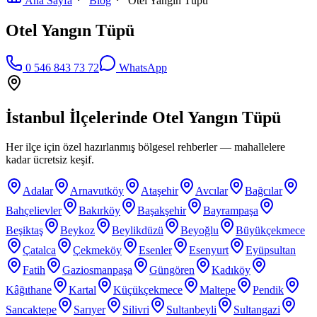
Ana Sayfa
Blog
Otel Yangın Tüpü
Otel Yangın Tüpü
0 546 843 73 72
WhatsApp
İstanbul İlçelerinde
Otel Yangın Tüpü
Her ilçe için özel hazırlanmış bölgesel rehberler — mahallelere
kadar ücretsiz keşif.
Adalar
Arnavutköy
Ataşehir
Avcılar
Bağcılar
Bahçelievler
Bakırköy
Başakşehir
Bayrampaşa
Beşiktaş
Beykoz
Beylikdüzü
Beyoğlu
Büyükçekmece
Çatalca
Çekmeköy
Esenler
Esenyurt
Eyüpsultan
Fatih
Gaziosmanpaşa
Güngören
Kadıköy
Kâğıthane
Kartal
Küçükçekmece
Maltepe
Pendik
Sancaktepe
Sarıyer
Silivri
Sultanbeyli
Sultangazi