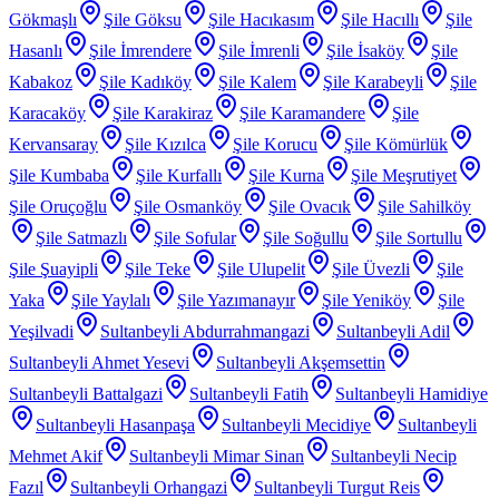
Gökmaşlı
Şile Göksu
Şile Hacıkasım
Şile Hacıllı
Şile
Hasanlı
Şile İmrendere
Şile İmrenli
Şile İsaköy
Şile
Kabakoz
Şile Kadıköy
Şile Kalem
Şile Karabeyli
Şile
Karacaköy
Şile Karakiraz
Şile Karamandere
Şile
Kervansaray
Şile Kızılca
Şile Korucu
Şile Kömürlük
Şile Kumbaba
Şile Kurfallı
Şile Kurna
Şile Meşrutiyet
Şile Oruçoğlu
Şile Osmanköy
Şile Ovacık
Şile Sahilköy
Şile Satmazlı
Şile Sofular
Şile Soğullu
Şile Sortullu
Şile Şuayipli
Şile Teke
Şile Ulupelit
Şile Üvezli
Şile
Yaka
Şile Yaylalı
Şile Yazımanayır
Şile Yeniköy
Şile
Yeşilvadi
Sultanbeyli Abdurrahmangazi
Sultanbeyli Adil
Sultanbeyli Ahmet Yesevi
Sultanbeyli Akşemsettin
Sultanbeyli Battalgazi
Sultanbeyli Fatih
Sultanbeyli Hamidiye
Sultanbeyli Hasanpaşa
Sultanbeyli Mecidiye
Sultanbeyli
Mehmet Akif
Sultanbeyli Mimar Sinan
Sultanbeyli Necip
Fazıl
Sultanbeyli Orhangazi
Sultanbeyli Turgut Reis