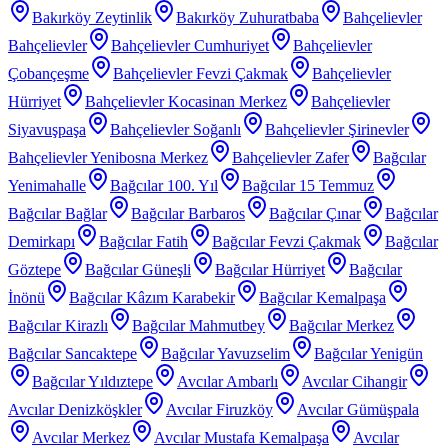
Bakırköy Zeytinlik
Bakırköy Zuhuratbaba
Bahçelievler
Bahçelievler
Bahçelievler Cumhuriyet
Bahçelievler
Çobançeşme
Bahçelievler Fevzi Çakmak
Bahçelievler
Hürriyet
Bahçelievler Kocasinan Merkez
Bahçelievler
Siyavuşpaşa
Bahçelievler Soğanlı
Bahçelievler Şirinevler
Bahçelievler Yenibosna Merkez
Bahçelievler Zafer
Bağcılar
Yenimahalle
Bağcılar 100. Yıl
Bağcılar 15 Temmuz
Bağcılar Bağlar
Bağcılar Barbaros
Bağcılar Çınar
Bağcılar
Demirkapı
Bağcılar Fatih
Bağcılar Fevzi Çakmak
Bağcılar
Göztepe
Bağcılar Güneşli
Bağcılar Hürriyet
Bağcılar
İnönü
Bağcılar Kâzım Karabekir
Bağcılar Kemalpaşa
Bağcılar Kirazlı
Bağcılar Mahmutbey
Bağcılar Merkez
Bağcılar Sancaktepe
Bağcılar Yavuzselim
Bağcılar Yenigün
Bağcılar Yıldıztepe
Avcılar Ambarlı
Avcılar Cihangir
Avcılar Denizköşkler
Avcılar Firuzköy
Avcılar Gümüşpala
Avcılar Merkez
Avcılar Mustafa Kemalpaşa
Avcılar