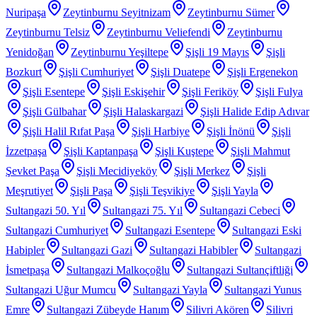
Nuripaşa
Zeytinburnu Seyitnizam
Zeytinburnu Sümer
Zeytinburnu Telsiz
Zeytinburnu Veliefendi
Zeytinburnu
Yenidoğan
Zeytinburnu Yeşiltepe
Şişli 19 Mayıs
Şişli
Bozkurt
Şişli Cumhuriyet
Şişli Duatepe
Şişli Ergenekon
Şişli Esentepe
Şişli Eskişehir
Şişli Feriköy
Şişli Fulya
Şişli Gülbahar
Şişli Halaskargazi
Şişli Halide Edip Adıvar
Şişli Halil Rıfat Paşa
Şişli Harbiye
Şişli İnönü
Şişli
İzzetpaşa
Şişli Kaptanpaşa
Şişli Kuştepe
Şişli Mahmut
Şevket Paşa
Şişli Mecidiyeköy
Şişli Merkez
Şişli
Meşrutiyet
Şişli Paşa
Şişli Teşvikiye
Şişli Yayla
Sultangazi 50. Yıl
Sultangazi 75. Yıl
Sultangazi Cebeci
Sultangazi Cumhuriyet
Sultangazi Esentepe
Sultangazi Eski
Habipler
Sultangazi Gazi
Sultangazi Habibler
Sultangazi
İsmetpaşa
Sultangazi Malkoçoğlu
Sultangazi Sultançiftliği
Sultangazi Uğur Mumcu
Sultangazi Yayla
Sultangazi Yunus
Emre
Sultangazi Zübeyde Hanım
Silivri Akören
Silivri