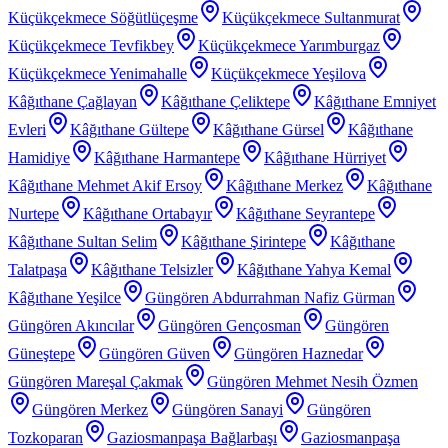
Küçükçekmece Söğütlüçeşme
Küçükçekmece Sultanmurat
Küçükçekmece Tevfikbey
Küçükçekmece Yarımburgaz
Küçükçekmece Yenimahalle
Küçükçekmece Yeşilova
Kâğıthane Çağlayan
Kâğıthane Çeliktepe
Kâğıthane Emniyet
Evleri
Kâğıthane Gültepe
Kâğıthane Gürsel
Kâğıthane
Hamidiye
Kâğıthane Harmantepe
Kâğıthane Hürriyet
Kâğıthane Mehmet Akif Ersoy
Kâğıthane Merkez
Kâğıthane
Nurtepe
Kâğıthane Ortabayır
Kâğıthane Seyrantepe
Kâğıthane Sultan Selim
Kâğıthane Şirintepe
Kâğıthane
Talatpaşa
Kâğıthane Telsizler
Kâğıthane Yahya Kemal
Kâğıthane Yeşilce
Güngören Abdurrahman Nafiz Gürman
Güngören Akıncılar
Güngören Gençosman
Güngören
Güneştepe
Güngören Güven
Güngören Haznedar
Güngören Mareşal Çakmak
Güngören Mehmet Nesih Özmen
Güngören Merkez
Güngören Sanayi
Güngören
Tozkoparan
Gaziosmanpaşa Bağlarbaşı
Gaziosmanpaşa