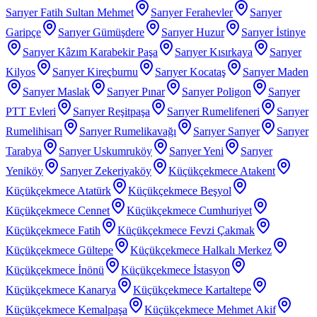
Sarıyer Fatih Sultan Mehmet
Sarıyer Ferahevler
Sarıyer
Garipçe
Sarıyer Gümüşdere
Sarıyer Huzur
Sarıyer İstinye
Sarıyer Kâzım Karabekir Paşa
Sarıyer Kısırkaya
Sarıyer
Kilyos
Sarıyer Kireçburnu
Sarıyer Kocataş
Sarıyer Maden
Sarıyer Maslak
Sarıyer Pınar
Sarıyer Poligon
Sarıyer
PTT Evleri
Sarıyer Reşitpaşa
Sarıyer Rumelifeneri
Sarıyer
Rumelihisarı
Sarıyer Rumelikavağı
Sarıyer Sarıyer
Sarıyer
Tarabya
Sarıyer Uskumruköy
Sarıyer Yeni
Sarıyer
Yeniköy
Sarıyer Zekeriyaköy
Küçükçekmece Atakent
Küçükçekmece Atatürk
Küçükçekmece Beşyol
Küçükçekmece Cennet
Küçükçekmece Cumhuriyet
Küçükçekmece Fatih
Küçükçekmece Fevzi Çakmak
Küçükçekmece Gültepe
Küçükçekmece Halkalı Merkez
Küçükçekmece İnönü
Küçükçekmece İstasyon
Küçükçekmece Kanarya
Küçükçekmece Kartaltepe
Küçükçekmece Kemalpaşa
Küçükçekmece Mehmet Akif