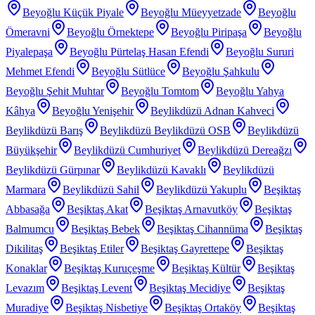
Beyoğlu Küçük Piyale
Beyoğlu Müeyyetzade
Beyoğlu
Ömeravni
Beyoğlu Örnektepe
Beyoğlu Piripaşa
Beyoğlu
Piyalepaşa
Beyoğlu Pürtelaş Hasan Efendi
Beyoğlu Sururi
Mehmet Efendi
Beyoğlu Sütlüce
Beyoğlu Şahkulu
Beyoğlu Şehit Muhtar
Beyoğlu Tomtom
Beyoğlu Yahya
Kâhya
Beyoğlu Yenişehir
Beylikdüzü Adnan Kahveci
Beylikdüzü Barış
Beylikdüzü Beylikdüzü OSB
Beylikdüzü
Büyükşehir
Beylikdüzü Cumhuriyet
Beylikdüzü Dereağzı
Beylikdüzü Gürpınar
Beylikdüzü Kavaklı
Beylikdüzü
Marmara
Beylikdüzü Sahil
Beylikdüzü Yakuplu
Beşiktaş
Abbasağa
Beşiktaş Akat
Beşiktaş Arnavutköy
Beşiktaş
Balmumcu
Beşiktaş Bebek
Beşiktaş Cihannüma
Beşiktaş
Dikilitaş
Beşiktaş Etiler
Beşiktaş Gayrettepe
Beşiktaş
Konaklar
Beşiktaş Kuruçeşme
Beşiktaş Kültür
Beşiktaş
Levazım
Beşiktaş Levent
Beşiktaş Mecidiye
Beşiktaş
Muradiye
Beşiktaş Nisbetiye
Beşiktaş Ortaköy
Beşiktaş