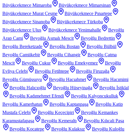
Büyükçekmece Mimaroba
Büyükçekmece Mimarsinan
Büyükçekmece Murat Çeşme
Büyükçekmece Pınartepe
Büyükçekmece Sinanoba
Büyükçekmece Türkoba
Büyükçekmece Ulus
Büyükçekmece Yenimahalle
Beyoğlu
Arap Cami
Beyoğlu Asmalı Mescit
Beyoğlu Bedrettin
Beyoğlu Bereketzade
Beyoğlu Bostan
Beyoğlu Bülbül
Beyoğlu Camiikebir
Beyoğlu Cihangir
Beyoğlu Çatma
Mescit
Beyoğlu Çukur
Beyoğlu Emekyemez
Beyoğlu
Evliya Çelebi
Beyoğlu Fetihtepe
Beyoğlu Firuzağa
Beyoğlu Gümüşsuyu
Beyoğlu Hacıahmet
Beyoğlu Hacımimi
Beyoğlu Halıcıoğlu
Beyoğlu Hüseyinağa
Beyoğlu İstiklal
Beyoğlu Kadımehmet Efendi
Beyoğlu Kalyoncukulluk
Beyoğlu Kamerhatun
Beyoğlu Kaptanpaşa
Beyoğlu Katip
Mustafa Çelebi
Beyoğlu Keçecipiri
Beyoğlu Kemankeş
Karamustafapaşa
Beyoğlu Kemeraltı
Beyoğlu Kılıçali Paşa
Beyoğlu Kocatepe
Beyoğlu Kulaksız
Beyoğlu Kuloğlu