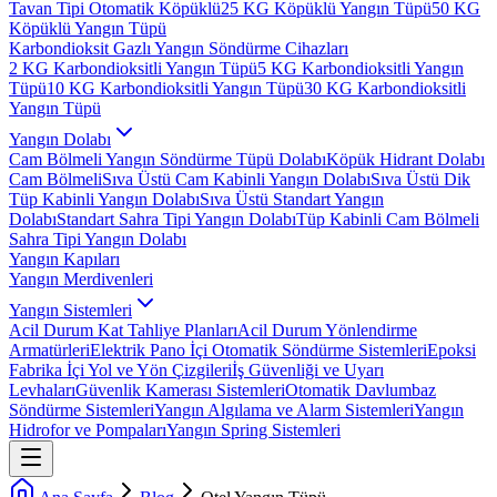
Tavan Tipi Otomatik Köpüklü
25 KG Köpüklü Yangın Tüpü
50 KG
Köpüklü Yangın Tüpü
Karbondioksit Gazlı Yangın Söndürme Cihazları
2 KG Karbondioksitli Yangın Tüpü
5 KG Karbondioksitli Yangın
Tüpü
10 KG Karbondioksitli Yangın Tüpü
30 KG Karbondioksitli
Yangın Tüpü
Yangın Dolabı
Cam Bölmeli Yangın Söndürme Tüpü Dolabı
Köpük Hidrant Dolabı
Cam Bölmeli
Sıva Üstü Cam Kabinli Yangın Dolabı
Sıva Üstü Dik
Tüp Kabinli Yangın Dolabı
Sıva Üstü Standart Yangın
Dolabı
Standart Sahra Tipi Yangın Dolabı
Tüp Kabinli Cam Bölmeli
Sahra Tipi Yangın Dolabı
Yangın Kapıları
Yangın Merdivenleri
Yangın Sistemleri
Acil Durum Kat Tahliye Planları
Acil Durum Yönlendirme
Armatürleri
Elektrik Pano İçi Otomatik Söndürme Sistemleri
Epoksi
Fabrika İçi Yol ve Yön Çizgileri
İş Güvenliği ve Uyarı
Levhaları
Güvenlik Kamerası Sistemleri
Otomatik Davlumbaz
Söndürme Sistemleri
Yangın Algılama ve Alarm Sistemleri
Yangın
Hidrofor ve Pompaları
Yangın Spring Sistemleri