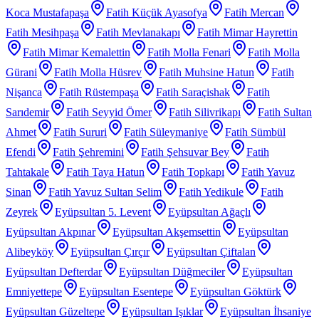
Koca Mustafapaşa
Fatih Küçük Ayasofya
Fatih Mercan
Fatih Mesihpaşa
Fatih Mevlanakapı
Fatih Mimar Hayrettin
Fatih Mimar Kemalettin
Fatih Molla Fenari
Fatih Molla
Gürani
Fatih Molla Hüsrev
Fatih Muhsine Hatun
Fatih
Nişanca
Fatih Rüstempaşa
Fatih Saraçishak
Fatih
Sarıdemir
Fatih Seyyid Ömer
Fatih Silivrikapı
Fatih Sultan
Ahmet
Fatih Sururi
Fatih Süleymaniye
Fatih Sümbül
Efendi
Fatih Şehremini
Fatih Şehsuvar Bey
Fatih
Tahtakale
Fatih Taya Hatun
Fatih Topkapı
Fatih Yavuz
Sinan
Fatih Yavuz Sultan Selim
Fatih Yedikule
Fatih
Zeyrek
Eyüpsultan 5. Levent
Eyüpsultan Ağaçlı
Eyüpsultan Akpınar
Eyüpsultan Akşemsettin
Eyüpsultan
Alibeyköy
Eyüpsultan Çırçır
Eyüpsultan Çiftalan
Eyüpsultan Defterdar
Eyüpsultan Düğmeciler
Eyüpsultan
Emniyettepe
Eyüpsultan Esentepe
Eyüpsultan Göktürk
Eyüpsultan Güzeltepe
Eyüpsultan Işıklar
Eyüpsultan İhsaniye