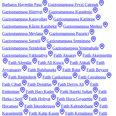
Barbaros Hayrettin Paşa
Gaziosmanpaşa Fevzi Çakmak
Gaziosmanpaşa Hürriyet
Gaziosmanpaşa Karadeniz
Gaziosmanpaşa Karayolları
Gaziosmanpaşa Karlıtepe
Gaziosmanpaşa Kâzım Karabekir
Gaziosmanpaşa Merkez
Gaziosmanpaşa Mevlana
Gaziosmanpaşa Pazariçi
Gaziosmanpaşa Sarıgöl
Gaziosmanpaşa Şemsipaşa
Gaziosmanpaşa Yenidoğan
Gaziosmanpaşa Yenimahalle
Gaziosmanpaşa Yıldıztabya
Fatih Aksaray
Fatih Akşemsettin
Fatih Alemdar
Fatih Ali Kuşçu
Fatih Atikali
Fatih
Ayvansaray
Fatih Balabanağa
Fatih Balat
Fatih Beyazıt
Fatih Binbirdirek
Fatih Cankurtaran
Fatih Cerrahpaşa
Fatih Cibali
Fatih Demirtaş
Fatih Derviş Ali
Fatih
Eminsinan
Fatih Hacı Kadın
Fatih Haseki Sultan
Fatih
Hırka-i Şerif
Fatih Hobyar
Fatih Hoca Gıyasettin
Fatih
Hocapaşa
Fatih İskenderpaşa
Fatih Kalenderhane
Fatih
Karagümrük
Fatih Katip Kasım
Fatih Kemalpaşa
Fatih