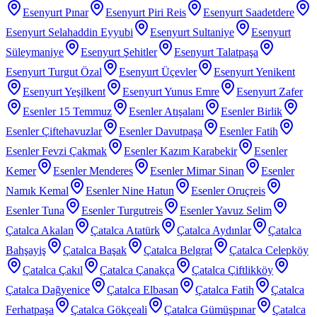
Esenyurt Pınar
Esenyurt Piri Reis
Esenyurt Saadetdere
Esenyurt Selahaddin Eyyubi
Esenyurt Sultaniye
Esenyurt
Süleymaniye
Esenyurt Şehitler
Esenyurt Talatpaşa
Esenyurt Turgut Özal
Esenyurt Üçevler
Esenyurt Yenikent
Esenyurt Yeşilkent
Esenyurt Yunus Emre
Esenyurt Zafer
Esenler 15 Temmuz
Esenler Atışalanı
Esenler Birlik
Esenler Çiftehavuzlar
Esenler Davutpaşa
Esenler Fatih
Esenler Fevzi Çakmak
Esenler Kazım Karabekir
Esenler
Kemer
Esenler Menderes
Esenler Mimar Sinan
Esenler
Namık Kemal
Esenler Nine Hatun
Esenler Oruçreis
Esenler Tuna
Esenler Turgutreis
Esenler Yavuz Selim
Çatalca Akalan
Çatalca Atatürk
Çatalca Aydınlar
Çatalca
Bahşayiş
Çatalca Başak
Çatalca Belgrat
Çatalca Celepköy
Çatalca Çakıl
Çatalca Çanakça
Çatalca Çiftlikköy
Çatalca Dağyenice
Çatalca Elbasan
Çatalca Fatih
Çatalca
Ferhatpaşa
Çatalca Gökçeali
Çatalca Gümüşpınar
Çatalca