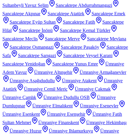
Sultanbeyli Yavuz Selim
Sancaktepe Abdurrahmangazi
Sancaktepe Akpınar
Sancaktepe Atatürk
Sancaktepe Emek
Sancaktepe Eyüp Sultan
Sancaktepe Fatih
Sancaktepe
Hilal
Sancaktepe İnönü
Sancaktepe Kemal Türkler
Sancaktepe Meclis
Sancaktepe Merve
Sancaktepe Mevlana
Sancaktepe Osmangazi
Sancaktepe Paşaköy
Sancaktepe
Safa
Sancaktepe Sarıgazi
Sancaktepe Veysel Karani
Sancaktepe Yenidoğan
Sancaktepe Yunus Emre
Ümraniye
Adem Yavuz
Ümraniye Altınşehir
Ümraniye Armağanevler
Ümraniye Aşağıdudullu
Ümraniye Atakent
Ümraniye
Atatürk
Ümraniye Cemil Meriç
Ümraniye Çakmak
Ümraniye Çamlık
Ümraniye Dudullu OSB
Ümraniye
Dumlupınar
Ümraniye Elmalıkent
Ümraniye Esenevler
Ümraniye Esenkent
Ümraniye Esenşehir
Ümraniye Fatih
Sultan Mehmet
Ümraniye Finanskent
Ümraniye Hekimbaşı
Ümraniye Huzur
Ümraniye Ihlamurkuyu
Ümraniye