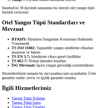
İstanbul'un 39 ilçesinin tamamına bu süreçle otel yangın tüpü
hizmeti veriyoruz.
Otel Yangın Tüpü Standartları ve
Mevzuat
BYKHY:
Binaların Yangından Korunması Hakkında
Yönetmelik
TS ISO 11602:
Taşınabilir yangın söndürme cihazları
muayene ve bakım
TS EN 3-7:
Söndürme cihazı genel özellikler
TS 862-7:
Dolum işlemleri kuralları
İSG Mevzuatı:
İşyeri yangın güvenliği zorunlulukları
Hizmetlerimizin tamamı bu mevzuatlara tam uyumludur. Ürün
garantisi vardır; servis ve işçilik garantisi sunulur.
İlgili Hizmetlerimiz
Yangın Tüpü Dolumu
Yangın Tüpü Satışı
Yangın Tüpü Fiyatları