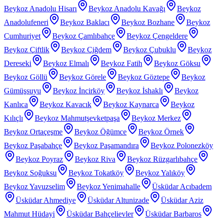
Beykoz Anadolu Hisarı
Beykoz Anadolu Kavağı
Beykoz
Anadolufeneri
Beykoz Baklacı
Beykoz Bozhane
Beykoz
Cumhuriyet
Beykoz Çamlıbahçe
Beykoz Çengeldere
Beykoz Çiftlik
Beykoz Çiğdem
Beykoz Çubuklu
Beykoz
Dereseki
Beykoz Elmalı
Beykoz Fatih
Beykoz Göksu
Beykoz Göllü
Beykoz Görele
Beykoz Göztepe
Beykoz
Gümüşsuyu
Beykoz İncirköy
Beykoz İshaklı
Beykoz
Kanlıca
Beykoz Kavacık
Beykoz Kaynarca
Beykoz
Kılıçlı
Beykoz Mahmutşevketpaşa
Beykoz Merkez
Beykoz Ortaçeşme
Beykoz Öğümce
Beykoz Örnek
Beykoz Paşabahçe
Beykoz Paşamandıra
Beykoz Polonezköy
Beykoz Poyraz
Beykoz Riva
Beykoz Rüzgarlıbahçe
Beykoz Soğuksu
Beykoz Tokatköy
Beykoz Yalıköy
Beykoz Yavuzselim
Beykoz Yenimahalle
Üsküdar Acıbadem
Üsküdar Ahmediye
Üsküdar Altunizade
Üsküdar Aziz
Mahmut Hüdayi
Üsküdar Bahçelievler
Üsküdar Barbaros