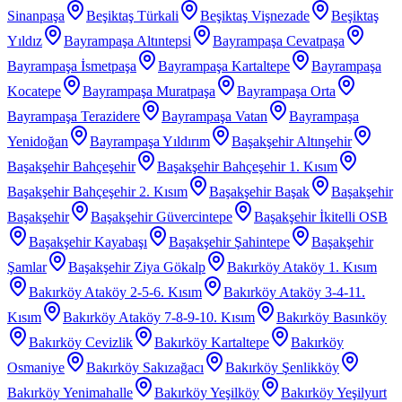
Sinanpaşa
Beşiktaş Türkali
Beşiktaş Vişnezade
Beşiktaş
Yıldız
Bayrampaşa Altıntepsi
Bayrampaşa Cevatpaşa
Bayrampaşa İsmetpaşa
Bayrampaşa Kartaltepe
Bayrampaşa
Kocatepe
Bayrampaşa Muratpaşa
Bayrampaşa Orta
Bayrampaşa Terazidere
Bayrampaşa Vatan
Bayrampaşa
Yenidoğan
Bayrampaşa Yıldırım
Başakşehir Altınşehir
Başakşehir Bahçeşehir
Başakşehir Bahçeşehir 1. Kısım
Başakşehir Bahçeşehir 2. Kısım
Başakşehir Başak
Başakşehir
Başakşehir
Başakşehir Güvercintepe
Başakşehir İkitelli OSB
Başakşehir Kayabaşı
Başakşehir Şahintepe
Başakşehir
Şamlar
Başakşehir Ziya Gökalp
Bakırköy Ataköy 1. Kısım
Bakırköy Ataköy 2-5-6. Kısım
Bakırköy Ataköy 3-4-11.
Kısım
Bakırköy Ataköy 7-8-9-10. Kısım
Bakırköy Basınköy
Bakırköy Cevizlik
Bakırköy Kartaltepe
Bakırköy
Osmaniye
Bakırköy Sakızağacı
Bakırköy Şenlikköy
Bakırköy Yenimahalle
Bakırköy Yeşilköy
Bakırköy Yeşilyurt