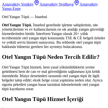
Arnavutköy Yeniköy
Arnavutköy Yeşilbayır
Arnavutköy
Yunus Emre
Otel Yangın Tüpü
— İstanbul
Otel Yangın Tüpü
, İstanbul genelinde işletme sahiplerinin, site
yöneticilerinin ve ev kullanıcılarının en sık aradığı yangın güvenliği
hizmetlerinden biridir. İnterform Yangın olarak 20+ yıllık
tecrübemizle otel yangın tüpü konusunda TSE & CE belgeli ürünler
ve yetkili servis hizmeti sunuyoruz. Bu rehberde otel yangın tüpü
hakkında bilmeniz gereken her ayrıntıyı bulacaksınız.
Otel Yangın Tüpü Neden Tercih Edilir?
Otel Yangın Tüpü hizmeti, hem yasal yükümlülüklerin yerine
getirilmesi hem de can ve mal güvenliğinin sağlanması için kritik
önemdedir. İtfaiye denetimleri sırasında otel yangın tüpü ile ilgili
belgeler talep edilir; eksik belge cezai yaptırıma neden olur. Ayrıca
sigorta şirketleri yangın hasar tazminat ödemelerinde otel yangın
tüpü kayıtlarını sorar.
Otel Yangın Tüpü Hizmet İçeriği