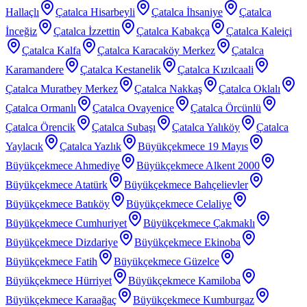
Hallaçlı
Çatalca Hisarbeyli
Çatalca İhsaniye
Çatalca
İnceğiz
Çatalca İzzettin
Çatalca Kabakça
Çatalca Kaleiçi
Çatalca Kalfa
Çatalca Karacaköy Merkez
Çatalca
Karamandere
Çatalca Kestanelik
Çatalca Kızılcaali
Çatalca Muratbey Merkez
Çatalca Nakkaş
Çatalca Oklalı
Çatalca Ormanlı
Çatalca Ovayenice
Çatalca Örcünlü
Çatalca Örencik
Çatalca Subaşı
Çatalca Yalıköy
Çatalca
Yaylacık
Çatalca Yazlık
Büyükçekmece 19 Mayıs
Büyükçekmece Ahmediye
Büyükçekmece Alkent 2000
Büyükçekmece Atatürk
Büyükçekmece Bahçelievler
Büyükçekmece Batıköy
Büyükçekmece Celaliye
Büyükçekmece Cumhuriyet
Büyükçekmece Çakmaklı
Büyükçekmece Dizdariye
Büyükçekmece Ekinoba
Büyükçekmece Fatih
Büyükçekmece Güzelce
Büyükçekmece Hürriyet
Büyükçekmece Kamiloba
Büyükçekmece Karaağaç
Büyükçekmece Kumburgaz