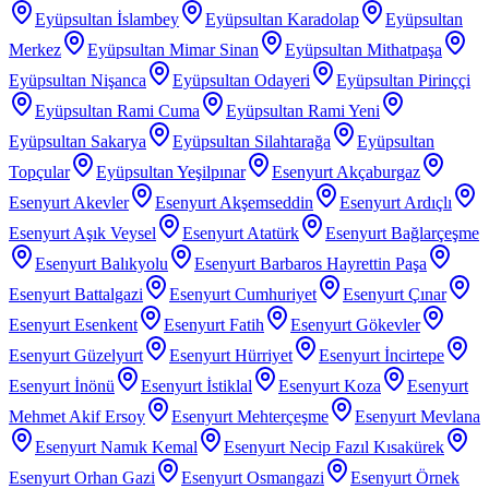
Eyüpsultan İslambey
Eyüpsultan Karadolap
Eyüpsultan
Merkez
Eyüpsultan Mimar Sinan
Eyüpsultan Mithatpaşa
Eyüpsultan Nişanca
Eyüpsultan Odayeri
Eyüpsultan Pirinççi
Eyüpsultan Rami Cuma
Eyüpsultan Rami Yeni
Eyüpsultan Sakarya
Eyüpsultan Silahtarağa
Eyüpsultan
Topçular
Eyüpsultan Yeşilpınar
Esenyurt Akçaburgaz
Esenyurt Akevler
Esenyurt Akşemseddin
Esenyurt Ardıçlı
Esenyurt Aşık Veysel
Esenyurt Atatürk
Esenyurt Bağlarçeşme
Esenyurt Balıkyolu
Esenyurt Barbaros Hayrettin Paşa
Esenyurt Battalgazi
Esenyurt Cumhuriyet
Esenyurt Çınar
Esenyurt Esenkent
Esenyurt Fatih
Esenyurt Gökevler
Esenyurt Güzelyurt
Esenyurt Hürriyet
Esenyurt İncirtepe
Esenyurt İnönü
Esenyurt İstiklal
Esenyurt Koza
Esenyurt
Mehmet Akif Ersoy
Esenyurt Mehterçeşme
Esenyurt Mevlana
Esenyurt Namık Kemal
Esenyurt Necip Fazıl Kısakürek
Esenyurt Orhan Gazi
Esenyurt Osmangazi
Esenyurt Örnek