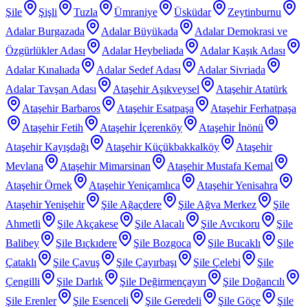
Şile
Şişli
Tuzla
Ümraniye
Üsküdar
Zeytinburnu
Adalar Burgazada
Adalar Büyükada
Adalar Demokrasi ve
Özgürlükler Adası
Adalar Heybeliada
Adalar Kaşık Adası
Adalar Kınalıada
Adalar Sedef Adası
Adalar Sivriada
Adalar Tavşan Adası
Ataşehir Aşıkveysel
Ataşehir Atatürk
Ataşehir Barbaros
Ataşehir Esatpaşa
Ataşehir Ferhatpaşa
Ataşehir Fetih
Ataşehir İçerenköy
Ataşehir İnönü
Ataşehir Kayışdağı
Ataşehir Küçükbakkalköy
Ataşehir
Mevlana
Ataşehir Mimarsinan
Ataşehir Mustafa Kemal
Ataşehir Örnek
Ataşehir Yeniçamlıca
Ataşehir Yenisahra
Ataşehir Yenişehir
Şile Ağaçdere
Şile Ağva Merkez
Şile
Ahmetli
Şile Akçakese
Şile Alacalı
Şile Avcıkoru
Şile
Balibey
Şile Bıçkıdere
Şile Bozgoca
Şile Bucaklı
Şile
Çataklı
Şile Çavuş
Şile Çayırbaşı
Şile Çelebi
Şile
Çengilli
Şile Darlık
Şile Değirmençayırı
Şile Doğancılı
Şile Erenler
Şile Esenceli
Şile Geredeli
Şile Göçe
Şile