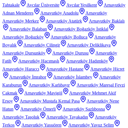
Tahtakale
Avcılar Üniversite
Avcılar Yeşilkent
Arnavutköy
Adnan Menderes
Arnavutköy Anadolu
Arnavutköy
Arnavutköy Merkez
Arnavutköy Atatürk
Arnavutköy Baklalı
Arnavutköy Balaban
Arnavutköy Boğazköy İstiklal
Arnavutköy Boğazköy
Arnavutköy Bolluca
Arnavutköy
Boyalık
Arnavutköy Çilingir
Arnavutköy Deliklikaya
Arnavutköy Dursunköy
Arnavutköy Durusu
Arnavutköy
Fatih
Arnavutköy Hacımaşlı
Arnavutköy Hadımköy
Arnavutköy Haraççı
Arnavutköy Hastane
Arnavutköy Hicret
Arnavutköy İmrahor
Arnavutköy İslambey
Arnavutköy
Karaburun
Arnavutköy Karlıbayır
Arnavutköy Mareşal Fevzi
Çakmak
Arnavutköy Mavigöl
Arnavutköy Mehmet Akif
Ersoy
Arnavutköy Mustafa Kemal Paşa
Arnavutköy Nene
Hatun
Arnavutköy Ömerli
Arnavutköy Sazlıbosna
Arnavutköy Taşoluk
Arnavutköy Tayakadın
Arnavutköy
Terkos
Arnavutköy Yassıören
Arnavutköy Yavuz Selim