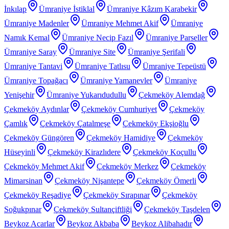
İnkılap
Ümraniye İstiklal
Ümraniye Kâzım Karabekir
Ümraniye Madenler
Ümraniye Mehmet Akif
Ümraniye
Namık Kemal
Ümraniye Necip Fazıl
Ümraniye Parseller
Ümraniye Saray
Ümraniye Site
Ümraniye Şerifali
Ümraniye Tantavi
Ümraniye Tatlısu
Ümraniye Tepeüstü
Ümraniye Topağacı
Ümraniye Yamanevler
Ümraniye
Yenişehir
Ümraniye Yukarıdudullu
Çekmeköy Alemdağ
Çekmeköy Aydınlar
Çekmeköy Cumhuriyet
Çekmeköy
Çamlık
Çekmeköy Çatalmeşe
Çekmeköy Ekşioğlu
Çekmeköy Güngören
Çekmeköy Hamidiye
Çekmeköy
Hüseyinli
Çekmeköy Kirazlıdere
Çekmeköy Koçullu
Çekmeköy Mehmet Akif
Çekmeköy Merkez
Çekmeköy
Mimarsinan
Çekmeköy Nişantepe
Çekmeköy Ömerli
Çekmeköy Reşadiye
Çekmeköy Sırapınar
Çekmeköy
Soğukpınar
Çekmeköy Sultançiftliği
Çekmeköy Taşdelen
Beykoz Acarlar
Beykoz Akbaba
Beykoz Alibahadır