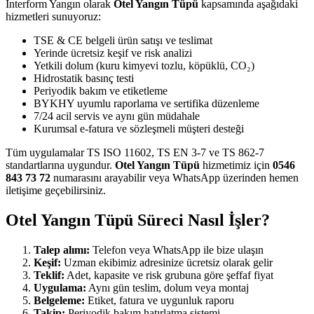
İnterform Yangın olarak
Otel Yangın Tüpü
kapsamında aşağıdaki
hizmetleri sunuyoruz:
TSE & CE belgeli ürün satışı ve teslimat
Yerinde ücretsiz keşif ve risk analizi
Yetkili dolum (kuru kimyevi tozlu, köpüklü, CO₂)
Hidrostatik basınç testi
Periyodik bakım ve etiketleme
BYKHY uyumlu raporlama ve sertifika düzenleme
7/24 acil servis ve aynı gün müdahale
Kurumsal e-fatura ve sözleşmeli müşteri desteği
Tüm uygulamalar TS ISO 11602, TS EN 3-7 ve TS 862-7
standartlarına uygundur.
Otel Yangın Tüpü
hizmetimiz için
0546
843 73 72
numarasını arayabilir veya WhatsApp üzerinden hemen
iletişime geçebilirsiniz.
Otel Yangın Tüpü Süreci Nasıl İşler?
Talep alımı:
Telefon veya WhatsApp ile bize ulaşın
Keşif:
Uzman ekibimiz adresinize ücretsiz olarak gelir
Teklif:
Adet, kapasite ve risk grubuna göre şeffaf fiyat
Uygulama:
Aynı gün teslim, dolum veya montaj
Belgeleme:
Etiket, fatura ve uygunluk raporu
Takip:
Periyodik bakım hatırlatma sistemi