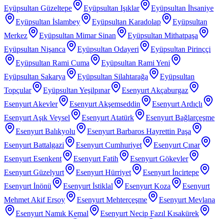
Eyüpsultan Güzeltepe
Eyüpsultan Işıklar
Eyüpsultan İhsaniye
Eyüpsultan İslambey
Eyüpsultan Karadolap
Eyüpsultan
Merkez
Eyüpsultan Mimar Sinan
Eyüpsultan Mithatpaşa
Eyüpsultan Nişanca
Eyüpsultan Odayeri
Eyüpsultan Pirinççi
Eyüpsultan Rami Cuma
Eyüpsultan Rami Yeni
Eyüpsultan Sakarya
Eyüpsultan Silahtarağa
Eyüpsultan
Topçular
Eyüpsultan Yeşilpınar
Esenyurt Akçaburgaz
Esenyurt Akevler
Esenyurt Akşemseddin
Esenyurt Ardıçlı
Esenyurt Aşık Veysel
Esenyurt Atatürk
Esenyurt Bağlarçeşme
Esenyurt Balıkyolu
Esenyurt Barbaros Hayrettin Paşa
Esenyurt Battalgazi
Esenyurt Cumhuriyet
Esenyurt Çınar
Esenyurt Esenkent
Esenyurt Fatih
Esenyurt Gökevler
Esenyurt Güzelyurt
Esenyurt Hürriyet
Esenyurt İncirtepe
Esenyurt İnönü
Esenyurt İstiklal
Esenyurt Koza
Esenyurt
Mehmet Akif Ersoy
Esenyurt Mehterçeşme
Esenyurt Mevlana
Esenyurt Namık Kemal
Esenyurt Necip Fazıl Kısakürek