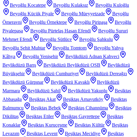
Beyoğlu Kocatepe
Beyoğlu Kulaksız
Beyoğlu Kuloğlu
Beyoğlu Küçük Piyale
Beyoğlu Müeyyetzade
Beyoğlu
Ömeravni
Beyoğlu Örnektepe
Beyoğlu Piripaşa
Beyoğlu
Piyalepaşa
Beyoğlu Pürtelaş Hasan Efendi
Beyoğlu Sururi
Mehmet Efendi
Beyoğlu Sütlüce
Beyoğlu Şahkulu
Beyoğlu Şehit Muhtar
Beyoğlu Tomtom
Beyoğlu Yahya
Kâhya
Beyoğlu Yenişehir
Beylikdüzü Adnan Kahveci
Beylikdüzü Barış
Beylikdüzü Beylikdüzü OSB
Beylikdüzü
Büyükşehir
Beylikdüzü Cumhuriyet
Beylikdüzü Dereağzı
Beylikdüzü Gürpınar
Beylikdüzü Kavaklı
Beylikdüzü
Marmara
Beylikdüzü Sahil
Beylikdüzü Yakuplu
Beşiktaş
Abbasağa
Beşiktaş Akat
Beşiktaş Arnavutköy
Beşiktaş
Balmumcu
Beşiktaş Bebek
Beşiktaş Cihannüma
Beşiktaş
Dikilitaş
Beşiktaş Etiler
Beşiktaş Gayrettepe
Beşiktaş
Konaklar
Beşiktaş Kuruçeşme
Beşiktaş Kültür
Beşiktaş
Levazım
Beşiktaş Levent
Beşiktaş Mecidiye
Beşiktaş