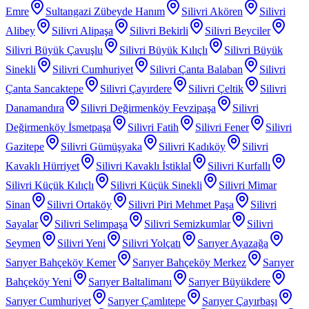
Emre
Sultangazi Zübeyde Hanım
Silivri Akören
Silivri
Alibey
Silivri Alipaşa
Silivri Bekirli
Silivri Beyciler
Silivri Büyük Çavuşlu
Silivri Büyük Kılıçlı
Silivri Büyük
Sinekli
Silivri Cumhuriyet
Silivri Çanta Balaban
Silivri
Çanta Sancaktepe
Silivri Çayırdere
Silivri Çeltik
Silivri
Danamandıra
Silivri Değirmenköy Fevzipaşa
Silivri
Değirmenköy İsmetpaşa
Silivri Fatih
Silivri Fener
Silivri
Gazitepe
Silivri Gümüşyaka
Silivri Kadıköy
Silivri
Kavaklı Hürriyet
Silivri Kavaklı İstiklal
Silivri Kurfallı
Silivri Küçük Kılıçlı
Silivri Küçük Sinekli
Silivri Mimar
Sinan
Silivri Ortaköy
Silivri Piri Mehmet Paşa
Silivri
Sayalar
Silivri Selimpaşa
Silivri Semizkumlar
Silivri
Seymen
Silivri Yeni
Silivri Yolçatı
Sarıyer Ayazağa
Sarıyer Bahçeköy Kemer
Sarıyer Bahçeköy Merkez
Sarıyer
Bahçeköy Yeni
Sarıyer Baltalimanı
Sarıyer Büyükdere
Sarıyer Cumhuriyet
Sarıyer Çamlıtepe
Sarıyer Çayırbaşı