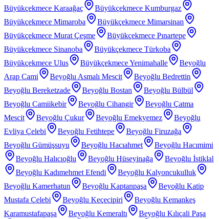
Büyükçekmece Karaağaç
Büyükçekmece Kumburgaz
Büyükçekmece Mimaroba
Büyükçekmece Mimarsinan
Büyükçekmece Murat Çeşme
Büyükçekmece Pınartepe
Büyükçekmece Sinanoba
Büyükçekmece Türkoba
Büyükçekmece Ulus
Büyükçekmece Yenimahalle
Beyoğlu
Arap Cami
Beyoğlu Asmalı Mescit
Beyoğlu Bedrettin
Beyoğlu Bereketzade
Beyoğlu Bostan
Beyoğlu Bülbül
Beyoğlu Camiikebir
Beyoğlu Cihangir
Beyoğlu Çatma
Mescit
Beyoğlu Çukur
Beyoğlu Emekyemez
Beyoğlu
Evliya Çelebi
Beyoğlu Fetihtepe
Beyoğlu Firuzağa
Beyoğlu Gümüşsuyu
Beyoğlu Hacıahmet
Beyoğlu Hacımimi
Beyoğlu Halıcıoğlu
Beyoğlu Hüseyinağa
Beyoğlu İstiklal
Beyoğlu Kadımehmet Efendi
Beyoğlu Kalyoncukulluk
Beyoğlu Kamerhatun
Beyoğlu Kaptanpaşa
Beyoğlu Katip
Mustafa Çelebi
Beyoğlu Keçecipiri
Beyoğlu Kemankeş
Karamustafapaşa
Beyoğlu Kemeraltı
Beyoğlu Kılıçali Paşa