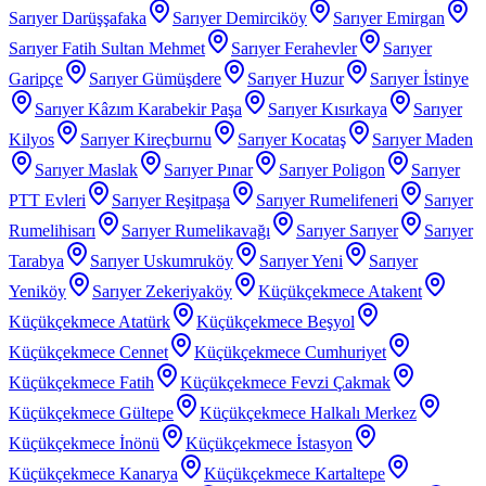
Sarıyer Darüşşafaka
Sarıyer Demirciköy
Sarıyer Emirgan
Sarıyer Fatih Sultan Mehmet
Sarıyer Ferahevler
Sarıyer
Garipçe
Sarıyer Gümüşdere
Sarıyer Huzur
Sarıyer İstinye
Sarıyer Kâzım Karabekir Paşa
Sarıyer Kısırkaya
Sarıyer
Kilyos
Sarıyer Kireçburnu
Sarıyer Kocataş
Sarıyer Maden
Sarıyer Maslak
Sarıyer Pınar
Sarıyer Poligon
Sarıyer
PTT Evleri
Sarıyer Reşitpaşa
Sarıyer Rumelifeneri
Sarıyer
Rumelihisarı
Sarıyer Rumelikavağı
Sarıyer Sarıyer
Sarıyer
Tarabya
Sarıyer Uskumruköy
Sarıyer Yeni
Sarıyer
Yeniköy
Sarıyer Zekeriyaköy
Küçükçekmece Atakent
Küçükçekmece Atatürk
Küçükçekmece Beşyol
Küçükçekmece Cennet
Küçükçekmece Cumhuriyet
Küçükçekmece Fatih
Küçükçekmece Fevzi Çakmak
Küçükçekmece Gültepe
Küçükçekmece Halkalı Merkez
Küçükçekmece İnönü
Küçükçekmece İstasyon
Küçükçekmece Kanarya
Küçükçekmece Kartaltepe