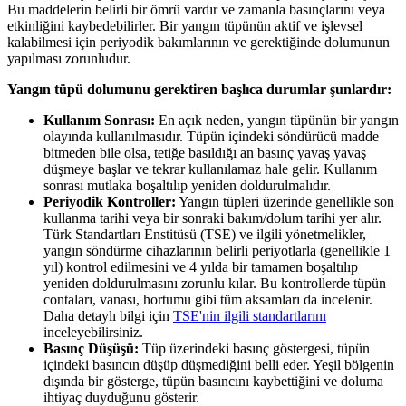
Bu maddelerin belirli bir ömrü vardır ve zamanla basınçlarını veya
etkinliğini kaybedebilirler. Bir yangın tüpünün aktif ve işlevsel
kalabilmesi için periyodik bakımlarının ve gerektiğinde dolumunun
yapılması zorunludur.
Yangın tüpü dolumunu gerektiren başlıca durumlar şunlardır:
Kullanım Sonrası:
En açık neden, yangın tüpünün bir yangın
olayında kullanılmasıdır. Tüpün içindeki söndürücü madde
bitmeden bile olsa, tetiğe basıldığı an basınç yavaş yavaş
düşmeye başlar ve tekrar kullanılamaz hale gelir. Kullanım
sonrası mutlaka boşaltılıp yeniden doldurulmalıdır.
Periyodik Kontroller:
Yangın tüpleri üzerinde genellikle son
kullanma tarihi veya bir sonraki bakım/dolum tarihi yer alır.
Türk Standartları Enstitüsü (TSE) ve ilgili yönetmelikler,
yangın söndürme cihazlarının belirli periyotlarla (genellikle 1
yıl) kontrol edilmesini ve 4 yılda bir tamamen boşaltılıp
yeniden doldurulmasını zorunlu kılar. Bu kontrollerde tüpün
contaları, vanası, hortumu gibi tüm aksamları da incelenir.
Daha detaylı bilgi için
TSE'nin ilgili standartlarını
inceleyebilirsiniz.
Basınç Düşüşü:
Tüp üzerindeki basınç göstergesi, tüpün
içindeki basıncın düşüp düşmediğini belli eder. Yeşil bölgenin
dışında bir gösterge, tüpün basıncını kaybettiğini ve doluma
ihtiyaç duyduğunu gösterir.