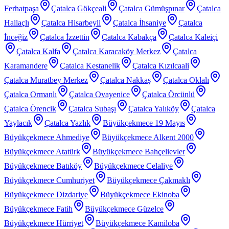
Ferhatpaşa
Çatalca Gökçeali
Çatalca Gümüşpınar
Çatalca
Hallaçlı
Çatalca Hisarbeyli
Çatalca İhsaniye
Çatalca
İnceğiz
Çatalca İzzettin
Çatalca Kabakça
Çatalca Kaleiçi
Çatalca Kalfa
Çatalca Karacaköy Merkez
Çatalca
Karamandere
Çatalca Kestanelik
Çatalca Kızılcaali
Çatalca Muratbey Merkez
Çatalca Nakkaş
Çatalca Oklalı
Çatalca Ormanlı
Çatalca Ovayenice
Çatalca Örcünlü
Çatalca Örencik
Çatalca Subaşı
Çatalca Yalıköy
Çatalca
Yaylacık
Çatalca Yazlık
Büyükçekmece 19 Mayıs
Büyükçekmece Ahmediye
Büyükçekmece Alkent 2000
Büyükçekmece Atatürk
Büyükçekmece Bahçelievler
Büyükçekmece Batıköy
Büyükçekmece Celaliye
Büyükçekmece Cumhuriyet
Büyükçekmece Çakmaklı
Büyükçekmece Dizdariye
Büyükçekmece Ekinoba
Büyükçekmece Fatih
Büyükçekmece Güzelce
Büyükçekmece Hürriyet
Büyükçekmece Kamiloba