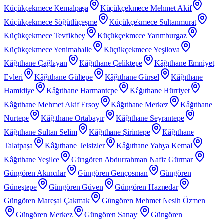
Küçükçekmece Kemalpaşa
Küçükçekmece Mehmet Akif
Küçükçekmece Söğütlüçeşme
Küçükçekmece Sultanmurat
Küçükçekmece Tevfikbey
Küçükçekmece Yarımburgaz
Küçükçekmece Yenimahalle
Küçükçekmece Yeşilova
Kâğıthane Çağlayan
Kâğıthane Çeliktepe
Kâğıthane Emniyet
Evleri
Kâğıthane Gültepe
Kâğıthane Gürsel
Kâğıthane
Hamidiye
Kâğıthane Harmantepe
Kâğıthane Hürriyet
Kâğıthane Mehmet Akif Ersoy
Kâğıthane Merkez
Kâğıthane
Nurtepe
Kâğıthane Ortabayır
Kâğıthane Seyrantepe
Kâğıthane Sultan Selim
Kâğıthane Şirintepe
Kâğıthane
Talatpaşa
Kâğıthane Telsizler
Kâğıthane Yahya Kemal
Kâğıthane Yeşilce
Güngören Abdurrahman Nafiz Gürman
Güngören Akıncılar
Güngören Gençosman
Güngören
Güneştepe
Güngören Güven
Güngören Haznedar
Güngören Mareşal Çakmak
Güngören Mehmet Nesih Özmen
Güngören Merkez
Güngören Sanayi
Güngören