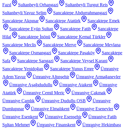
Fazıl
Sultanbeyli Orhangazi
Sultanbeyli Turgut Reis
Sultanbeyli Yavuz Selim
Sancaktepe Abdurrahmangazi
Sancaktepe Akpınar
Sancaktepe Atatürk
Sancaktepe Emek
Sancaktepe Eyüp Sultan
Sancaktepe Fatih
Sancaktepe
Hilal
Sancaktepe İnönü
Sancaktepe Kemal Türkler
Sancaktepe Meclis
Sancaktepe Merve
Sancaktepe Mevlana
Sancaktepe Osmangazi
Sancaktepe Paşaköy
Sancaktepe
Safa
Sancaktepe Sarıgazi
Sancaktepe Veysel Karani
Sancaktepe Yenidoğan
Sancaktepe Yunus Emre
Ümraniye
Adem Yavuz
Ümraniye Altınşehir
Ümraniye Armağanevler
Ümraniye Aşağıdudullu
Ümraniye Atakent
Ümraniye
Atatürk
Ümraniye Cemil Meriç
Ümraniye Çakmak
Ümraniye Çamlık
Ümraniye Dudullu OSB
Ümraniye
Dumlupınar
Ümraniye Elmalıkent
Ümraniye Esenevler
Ümraniye Esenkent
Ümraniye Esenşehir
Ümraniye Fatih
Sultan Mehmet
Ümraniye Finanskent
Ümraniye Hekimbaşı