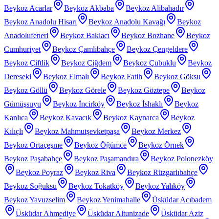
Beykoz Acarlar
Beykoz Akbaba
Beykoz Alibahadır
Beykoz Anadolu Hisarı
Beykoz Anadolu Kavağı
Beykoz
Anadolufeneri
Beykoz Baklacı
Beykoz Bozhane
Beykoz
Cumhuriyet
Beykoz Çamlıbahçe
Beykoz Çengeldere
Beykoz Çiftlik
Beykoz Çiğdem
Beykoz Çubuklu
Beykoz
Dereseki
Beykoz Elmalı
Beykoz Fatih
Beykoz Göksu
Beykoz Göllü
Beykoz Görele
Beykoz Göztepe
Beykoz
Gümüşsuyu
Beykoz İncirköy
Beykoz İshaklı
Beykoz
Kanlıca
Beykoz Kavacık
Beykoz Kaynarca
Beykoz
Kılıçlı
Beykoz Mahmutşevketpaşa
Beykoz Merkez
Beykoz Ortaçeşme
Beykoz Öğümce
Beykoz Örnek
Beykoz Paşabahçe
Beykoz Paşamandıra
Beykoz Polonezköy
Beykoz Poyraz
Beykoz Riva
Beykoz Rüzgarlıbahçe
Beykoz Soğuksu
Beykoz Tokatköy
Beykoz Yalıköy
Beykoz Yavuzselim
Beykoz Yenimahalle
Üsküdar Acıbadem
Üsküdar Ahmediye
Üsküdar Altunizade
Üsküdar Aziz