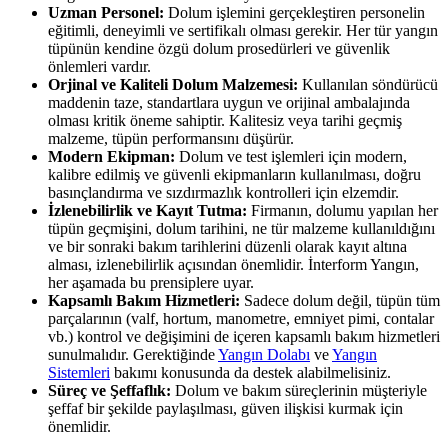
Uzman Personel:
Dolum işlemini gerçekleştiren personelin
eğitimli, deneyimli ve sertifikalı olması gerekir. Her tür yangın
tüpünün kendine özgü dolum prosedürleri ve güvenlik
önlemleri vardır.
Orjinal ve Kaliteli Dolum Malzemesi:
Kullanılan söndürücü
maddenin taze, standartlara uygun ve orijinal ambalajında
olması kritik öneme sahiptir. Kalitesiz veya tarihi geçmiş
malzeme, tüpün performansını düşürür.
Modern Ekipman:
Dolum ve test işlemleri için modern,
kalibre edilmiş ve güvenli ekipmanların kullanılması, doğru
basınçlandırma ve sızdırmazlık kontrolleri için elzemdir.
İzlenebilirlik ve Kayıt Tutma:
Firmanın, dolumu yapılan her
tüpün geçmişini, dolum tarihini, ne tür malzeme kullanıldığını
ve bir sonraki bakım tarihlerini düzenli olarak kayıt altına
alması, izlenebilirlik açısından önemlidir. İnterform Yangın,
her aşamada bu prensiplere uyar.
Kapsamlı Bakım Hizmetleri:
Sadece dolum değil, tüpün tüm
parçalarının (valf, hortum, manometre, emniyet pimi, contalar
vb.) kontrol ve değişimini de içeren kapsamlı bakım hizmetleri
sunulmalıdır. Gerektiğinde
Yangın Dolabı
ve
Yangın
Sistemleri
bakımı konusunda da destek alabilmelisiniz.
Süreç ve Şeffaflık:
Dolum ve bakım süreçlerinin müşteriyle
şeffaf bir şekilde paylaşılması, güven ilişkisi kurmak için
önemlidir.