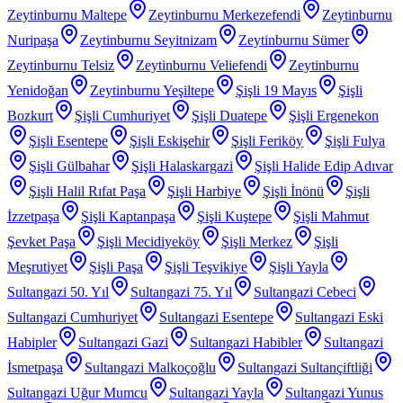
Zeytinburnu Maltepe
Zeytinburnu Merkezefendi
Zeytinburnu
Nuripaşa
Zeytinburnu Seyitnizam
Zeytinburnu Sümer
Zeytinburnu Telsiz
Zeytinburnu Veliefendi
Zeytinburnu
Yenidoğan
Zeytinburnu Yeşiltepe
Şişli 19 Mayıs
Şişli
Bozkurt
Şişli Cumhuriyet
Şişli Duatepe
Şişli Ergenekon
Şişli Esentepe
Şişli Eskişehir
Şişli Feriköy
Şişli Fulya
Şişli Gülbahar
Şişli Halaskargazi
Şişli Halide Edip Adıvar
Şişli Halil Rıfat Paşa
Şişli Harbiye
Şişli İnönü
Şişli
İzzetpaşa
Şişli Kaptanpaşa
Şişli Kuştepe
Şişli Mahmut
Şevket Paşa
Şişli Mecidiyeköy
Şişli Merkez
Şişli
Meşrutiyet
Şişli Paşa
Şişli Teşvikiye
Şişli Yayla
Sultangazi 50. Yıl
Sultangazi 75. Yıl
Sultangazi Cebeci
Sultangazi Cumhuriyet
Sultangazi Esentepe
Sultangazi Eski
Habipler
Sultangazi Gazi
Sultangazi Habibler
Sultangazi
İsmetpaşa
Sultangazi Malkoçoğlu
Sultangazi Sultançiftliği
Sultangazi Uğur Mumcu
Sultangazi Yayla
Sultangazi Yunus