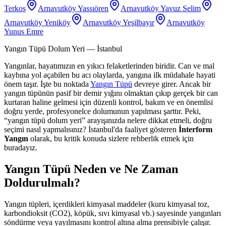
Terkos
Arnavutköy Yassıören
Arnavutköy Yavuz Selim
Arnavutköy Yeniköy
Arnavutköy Yeşilbayır
Arnavutköy
Yunus Emre
Yangın Tüpü Dolum Yeri
— İstanbul
Yangınlar, hayatımızın en yıkıcı felaketlerinden biridir. Can ve mal
kaybına yol açabilen bu acı olaylarda, yangına ilk müdahale hayati
önem taşır. İşte bu noktada
Yangın Tüpü
devreye girer. Ancak bir
yangın tüpünün pasif bir demir yığını olmaktan çıkıp gerçek bir can
kurtaran haline gelmesi için düzenli kontrol, bakım ve en önemlisi
doğru yerde, profesyonelce dolumunun yapılması şarttır. Peki,
“yangın tüpü dolum yeri” arayışınızda nelere dikkat etmeli, doğru
seçimi nasıl yapmalısınız? İstanbul'da faaliyet gösteren
İnterform
Yangın
olarak, bu kritik konuda sizlere rehberlik etmek için
buradayız.
Yangın Tüpü Neden ve Ne Zaman
Doldurulmalı?
Yangın tüpleri, içerdikleri kimyasal maddeler (kuru kimyasal toz,
karbondioksit (CO2), köpük, sıvı kimyasal vb.) sayesinde yangınları
söndürme veya yayılmasını kontrol altına alma prensibiyle çalışır.