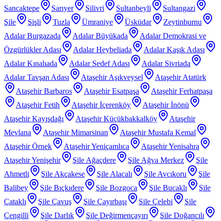
Sancaktepe
Sarıyer
Silivri
Sultanbeyli
Sultangazi
Şile
Şişli
Tuzla
Ümraniye
Üsküdar
Zeytinburnu
Adalar Burgazada
Adalar Büyükada
Adalar Demokrasi ve
Özgürlükler Adası
Adalar Heybeliada
Adalar Kaşık Adası
Adalar Kınalıada
Adalar Sedef Adası
Adalar Sivriada
Adalar Tavşan Adası
Ataşehir Aşıkveysel
Ataşehir Atatürk
Ataşehir Barbaros
Ataşehir Esatpaşa
Ataşehir Ferhatpaşa
Ataşehir Fetih
Ataşehir İçerenköy
Ataşehir İnönü
Ataşehir Kayışdağı
Ataşehir Küçükbakkalköy
Ataşehir
Mevlana
Ataşehir Mimarsinan
Ataşehir Mustafa Kemal
Ataşehir Örnek
Ataşehir Yeniçamlıca
Ataşehir Yenisahra
Ataşehir Yenişehir
Şile Ağaçdere
Şile Ağva Merkez
Şile
Ahmetli
Şile Akçakese
Şile Alacalı
Şile Avcıkoru
Şile
Balibey
Şile Bıçkıdere
Şile Bozgoca
Şile Bucaklı
Şile
Çataklı
Şile Çavuş
Şile Çayırbaşı
Şile Çelebi
Şile
Çengilli
Şile Darlık
Şile Değirmençayırı
Şile Doğancılı