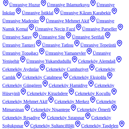
Ümraniye Huzur
Ümraniye Ihlamurkuyu
Ümraniye
İnkılap
Ümraniye İstiklal
Ümraniye Kâzım Karabekir
Ümraniye Madenler
Ümraniye Mehmet Akif
Ümraniye
Namık Kemal
Ümraniye Necip Fazıl
Ümraniye Parseller
Ümraniye Saray
Ümraniye Site
Ümraniye Şerifali
Ümraniye Tantavi
Ümraniye Tatlısu
Ümraniye Tepeüstü
Ümraniye Topağacı
Ümraniye Yamanevler
Ümraniye
Yenişehir
Ümraniye Yukarıdudullu
Çekmeköy Alemdağ
Çekmeköy Aydınlar
Çekmeköy Cumhuriyet
Çekmeköy
Çamlık
Çekmeköy Çatalmeşe
Çekmeköy Ekşioğlu
Çekmeköy Güngören
Çekmeköy Hamidiye
Çekmeköy
Hüseyinli
Çekmeköy Kirazlıdere
Çekmeköy Koçullu
Çekmeköy Mehmet Akif
Çekmeköy Merkez
Çekmeköy
Mimarsinan
Çekmeköy Nişantepe
Çekmeköy Ömerli
Çekmeköy Reşadiye
Çekmeköy Sırapınar
Çekmeköy
Soğukpınar
Çekmeköy Sultançiftliği
Çekmeköy Taşdelen