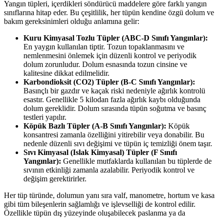
Yangın tüpleri, içerdikleri söndürücü maddelere göre farklı yangın
sınıflarına hitap eder. Bu çeşitlilik, her tüpün kendine özgü dolum ve
bakım gereksinimleri olduğu anlamına gelir:
Kuru Kimyasal Tozlu Tüpler (ABC-D Sınıfı Yangınlar):
En yaygın kullanılan tiptir. Tozun topaklanmasını ve
nemlenmesini önlemek için düzenli kontrol ve periyodik
dolum zorunludur. Dolum esnasında tozun cinsine ve
kalitesine dikkat edilmelidir.
Karbondioksit (CO2) Tüpler (B-C Sınıfı Yangınlar):
Basınçlı bir gazdır ve kaçak riski nedeniyle ağırlık kontrolü
esastır. Genellikle 5 kilodan fazla ağırlık kaybı olduğunda
dolum gereklidir. Dolum sırasında tüpün soğutma ve basınç
testleri yapılır.
Köpük Bazlı Tüpler (A-B Sınıfı Yangınlar):
Köpük
konsantresi zamanla özelliğini yitirebilir veya donabilir. Bu
nedenle düzenli sıvı değişimi ve tüpün iç temizliği önem taşır.
Sıvı Kimyasal (Islak Kimyasal) Tüpler (F Sınıfı
Yangınlar):
Genellikle mutfaklarda kullanılan bu tüplerde de
sıvının etkinliği zamanla azalabilir. Periyodik kontrol ve
değişim gerektirirler.
Her tüp türünde, dolumun yanı sıra valf, manometre, hortum ve kasa
gibi tüm bileşenlerin sağlamlığı ve işlevselliği de kontrol edilir.
Özellikle tüpün dış yüzeyinde oluşabilecek paslanma ya da