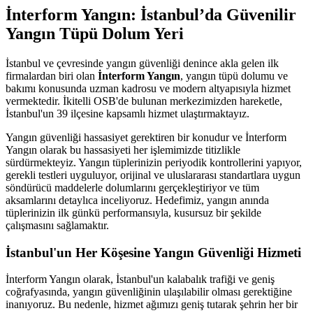
İnterform Yangın: İstanbul’da Güvenilir
Yangın Tüpü Dolum Yeri
İstanbul ve çevresinde yangın güvenliği denince akla gelen ilk
firmalardan biri olan
İnterform Yangın
, yangın tüpü dolumu ve
bakımı konusunda uzman kadrosu ve modern altyapısıyla hizmet
vermektedir. İkitelli OSB'de bulunan merkezimizden hareketle,
İstanbul'un 39 ilçesine kapsamlı hizmet ulaştırmaktayız.
Yangın güvenliği hassasiyet gerektiren bir konudur ve İnterform
Yangın olarak bu hassasiyeti her işlemimizde titizlikle
sürdürmekteyiz. Yangın tüplerinizin periyodik kontrollerini yapıyor,
gerekli testleri uyguluyor, orijinal ve uluslararası standartlara uygun
söndürücü maddelerle dolumlarını gerçekleştiriyor ve tüm
aksamlarını detaylıca inceliyoruz. Hedefimiz, yangın anında
tüplerinizin ilk günkü performansıyla, kusursuz bir şekilde
çalışmasını sağlamaktır.
İstanbul'un Her Köşesine Yangın Güvenliği Hizmeti
İnterform Yangın olarak, İstanbul'un kalabalık trafiği ve geniş
coğrafyasında, yangın güvenliğinin ulaşılabilir olması gerektiğine
inanıyoruz. Bu nedenle, hizmet ağımızı geniş tutarak şehrin her bir