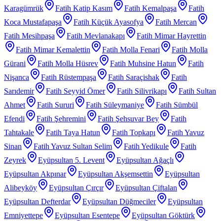
Karagümrük
Fatih Katip Kasım
Fatih Kemalpaşa
Fatih
Koca Mustafapaşa
Fatih Küçük Ayasofya
Fatih Mercan
Fatih Mesihpaşa
Fatih Mevlanakapı
Fatih Mimar Hayrettin
Fatih Mimar Kemalettin
Fatih Molla Fenari
Fatih Molla
Gürani
Fatih Molla Hüsrev
Fatih Muhsine Hatun
Fatih
Nişanca
Fatih Rüstempaşa
Fatih Saraçishak
Fatih
Sarıdemir
Fatih Seyyid Ömer
Fatih Silivrikapı
Fatih Sultan
Ahmet
Fatih Sururi
Fatih Süleymaniye
Fatih Sümbül
Efendi
Fatih Şehremini
Fatih Şehsuvar Bey
Fatih
Tahtakale
Fatih Taya Hatun
Fatih Topkapı
Fatih Yavuz
Sinan
Fatih Yavuz Sultan Selim
Fatih Yedikule
Fatih
Zeyrek
Eyüpsultan 5. Levent
Eyüpsultan Ağaçlı
Eyüpsultan Akpınar
Eyüpsultan Akşemsettin
Eyüpsultan
Alibeyköy
Eyüpsultan Çırçır
Eyüpsultan Çiftalan
Eyüpsultan Defterdar
Eyüpsultan Düğmeciler
Eyüpsultan
Emniyettepe
Eyüpsultan Esentepe
Eyüpsultan Göktürk