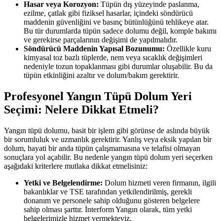
Hasar veya Korozyon:
Tüpün dış yüzeyinde paslanma,
ezilme, çatlak gibi fiziksel hasarlar, içindeki söndürücü
maddenin güvenliğini ve basınç bütünlüğünü tehlikeye atar.
Bu tür durumlarda tüpün sadece dolumu değil, komple bakımı
ve gerekirse parçalarının değişimi de yapılmalıdır.
Söndürücü Maddenin Yapısal Bozunumu:
Özellikle kuru
kimyasal toz bazlı tüplerde, nem veya sıcaklık değişimleri
nedeniyle tozun topaklanması gibi durumlar oluşabilir. Bu da
tüpün etkinliğini azaltır ve dolum/bakım gerektirir.
Profesyonel Yangın Tüpü Dolum Yeri
Seçimi: Nelere Dikkat Etmeli?
Yangın tüpü dolumu, basit bir işlem gibi görünse de aslında büyük
bir sorumluluk ve uzmanlık gerektirir. Yanlış veya eksik yapılan bir
dolum, hayati bir anda tüpün çalışmamasına ve telafisi olmayan
sonuçlara yol açabilir. Bu nedenle yangın tüpü dolum yeri seçerken
aşağıdaki kriterlere mutlaka dikkat etmelisiniz:
Yetki ve Belgelendirme:
Dolum hizmeti veren firmanın, ilgili
bakanlıklar ve TSE tarafından yetkilendirilmiş, gerekli
donanım ve personele sahip olduğunu gösteren belgelere
sahip olması şarttır. İnterform Yangın olarak, tüm yetki
belgelerimizle hizmet vermekteyiz.