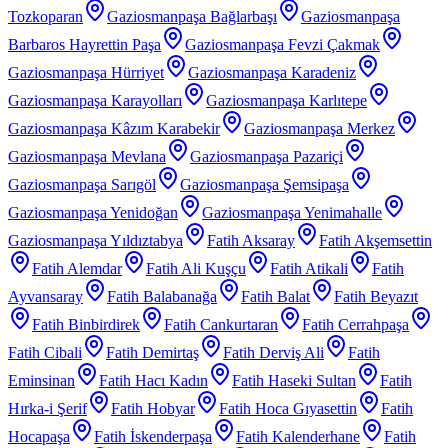
Tozkoparan
Gaziosmanpaşa Bağlarbaşı
Gaziosmanpaşa
Barbaros Hayrettin Paşa
Gaziosmanpaşa Fevzi Çakmak
Gaziosmanpaşa Hürriyet
Gaziosmanpaşa Karadeniz
Gaziosmanpaşa Karayolları
Gaziosmanpaşa Karlıtepe
Gaziosmanpaşa Kâzım Karabekir
Gaziosmanpaşa Merkez
Gaziosmanpaşa Mevlana
Gaziosmanpaşa Pazariçi
Gaziosmanpaşa Sarıgöl
Gaziosmanpaşa Şemsipaşa
Gaziosmanpaşa Yenidoğan
Gaziosmanpaşa Yenimahalle
Gaziosmanpaşa Yıldıztabya
Fatih Aksaray
Fatih Akşemsettin
Fatih Alemdar
Fatih Ali Kuşçu
Fatih Atikali
Fatih
Ayvansaray
Fatih Balabanağa
Fatih Balat
Fatih Beyazıt
Fatih Binbirdirek
Fatih Cankurtaran
Fatih Cerrahpaşa
Fatih Cibali
Fatih Demirtaş
Fatih Derviş Ali
Fatih
Eminsinan
Fatih Hacı Kadın
Fatih Haseki Sultan
Fatih
Hırka-i Şerif
Fatih Hobyar
Fatih Hoca Gıyasettin
Fatih
Hocapaşa
Fatih İskenderpaşa
Fatih Kalenderhane
Fatih