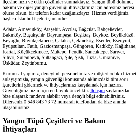
ilçesine hızlı ve etkin çözümler sunmaktayız. Yangın tüpü dolumu,
bakımı ve diğer yangın güvenliği ihtiyaçlarınız için adresiniz neresi
olursa olsun, bir telefon kadar uzağınızdayız. Hizmet verdiğimiz
başlıca İstanbul ilçeleri şunlardır:
Adalar, Arnavutköy, Ataşehir, Avcılar, Bağcılar, Bahçelievler,
Bakırköy, Başakşehir, Bayrampaşa, Beşiktaş, Beykoz, Beylikdüzü,
Beyoğlu, Büyükçekmece, Çatalca, Çekmeköy, Esenler, Esenyurt,
Eyüpsultan, Fatih, Gaziosmanpaşa, Güngören, Kadıköy, Kağıthane,
Kartal, Küçükçekmece, Maltepe, Pendik, Sancaktepe, Sarıyer,
Silivri, Sultanbeyli, Sultangazi, Şile, Şişli, Tuzla, Ümraniye,
Üsküdar, Zeytinburnu.
Kurumsal yapımız, deneyimli personelimiz ve müşteri odaklı hizmet
anlayışımızla, yangın güvenliği konusunda aklınızdaki tüm soru
işaretlerini gidermek ve ihtiyaçlarınızı karşılamak için hazırız.
Güvenliğiniz bizim için en büyük önceliktir.
İletişim
sayfamızdan
bize ulaşarak randevu alabilir veya detaylı bilgi edinebilirsiniz.
Dilerseniz 0 546 843 73 72 numaralı telefondan da bize anında
ulaşabilirsiniz.
Yangın Tüpü Çeşitleri ve Bakım
İhtiyaçları