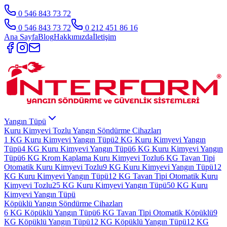
0 546 843 73 72
0 546 843 73 72
0 212 451 86 16
Ana Sayfa
Blog
Hakkımızda
İletişim
Yangın Tüpü
Kuru Kimyevi Tozlu Yangın Söndürme Cihazları
1 KG Kuru Kimyevi Yangın Tüpü
2 KG Kuru Kimyevi Yangın
Tüpü
4 KG Kuru Kimyevi Yangın Tüpü
6 KG Kuru Kimyevi Yangın
Tüpü
6 KG Krom Kaplama Kuru Kimyevi Tozlu
6 KG Tavan Tipi
Otomatik Kuru Kimyevi Tozlu
9 KG Kuru Kimyevi Yangın Tüpü
12
KG Kuru Kimyevi Yangın Tüpü
12 KG Tavan Tipi Otomatik Kuru
Kimyevi Tozlu
25 KG Kuru Kimyevi Yangın Tüpü
50 KG Kuru
Kimyevi Yangın Tüpü
Köpüklü Yangın Söndürme Cihazları
6 KG Köpüklü Yangın Tüpü
6 KG Tavan Tipi Otomatik Köpüklü
9
KG Köpüklü Yangın Tüpü
12 KG Köpüklü Yangın Tüpü
12 KG