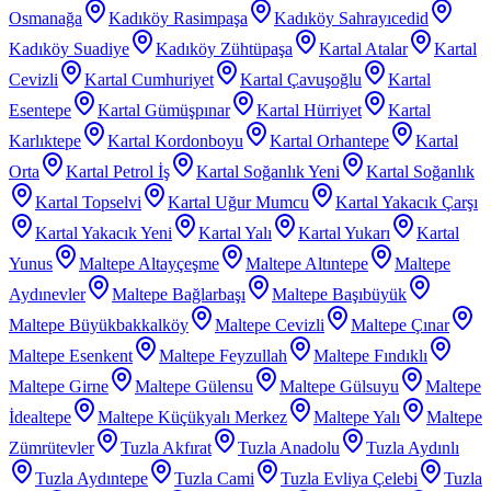
Osmanağa
Kadıköy Rasimpaşa
Kadıköy Sahrayıcedid
Kadıköy Suadiye
Kadıköy Zühtüpaşa
Kartal Atalar
Kartal
Cevizli
Kartal Cumhuriyet
Kartal Çavuşoğlu
Kartal
Esentepe
Kartal Gümüşpınar
Kartal Hürriyet
Kartal
Karlıktepe
Kartal Kordonboyu
Kartal Orhantepe
Kartal
Orta
Kartal Petrol İş
Kartal Soğanlık Yeni
Kartal Soğanlık
Kartal Topselvi
Kartal Uğur Mumcu
Kartal Yakacık Çarşı
Kartal Yakacık Yeni
Kartal Yalı
Kartal Yukarı
Kartal
Yunus
Maltepe Altayçeşme
Maltepe Altıntepe
Maltepe
Aydınevler
Maltepe Bağlarbaşı
Maltepe Başıbüyük
Maltepe Büyükbakkalköy
Maltepe Cevizli
Maltepe Çınar
Maltepe Esenkent
Maltepe Feyzullah
Maltepe Fındıklı
Maltepe Girne
Maltepe Gülensu
Maltepe Gülsuyu
Maltepe
İdealtepe
Maltepe Küçükyalı Merkez
Maltepe Yalı
Maltepe
Zümrütevler
Tuzla Akfırat
Tuzla Anadolu
Tuzla Aydınlı
Tuzla Aydıntepe
Tuzla Cami
Tuzla Evliya Çelebi
Tuzla