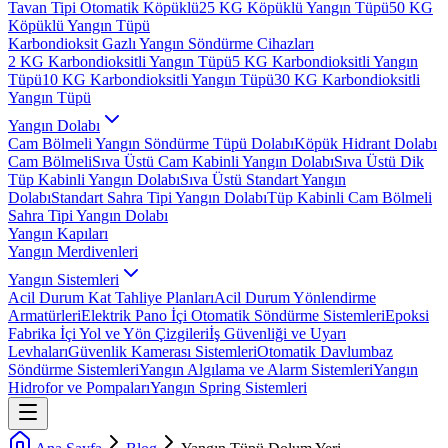
Tavan Tipi Otomatik Köpüklü
25 KG Köpüklü Yangın Tüpü
50 KG
Köpüklü Yangın Tüpü
Karbondioksit Gazlı Yangın Söndürme Cihazları
2 KG Karbondioksitli Yangın Tüpü
5 KG Karbondioksitli Yangın
Tüpü
10 KG Karbondioksitli Yangın Tüpü
30 KG Karbondioksitli
Yangın Tüpü
Yangın Dolabı
Cam Bölmeli Yangın Söndürme Tüpü Dolabı
Köpük Hidrant Dolabı
Cam Bölmeli
Sıva Üstü Cam Kabinli Yangın Dolabı
Sıva Üstü Dik
Tüp Kabinli Yangın Dolabı
Sıva Üstü Standart Yangın
Dolabı
Standart Sahra Tipi Yangın Dolabı
Tüp Kabinli Cam Bölmeli
Sahra Tipi Yangın Dolabı
Yangın Kapıları
Yangın Merdivenleri
Yangın Sistemleri
Acil Durum Kat Tahliye Planları
Acil Durum Yönlendirme
Armatürleri
Elektrik Pano İçi Otomatik Söndürme Sistemleri
Epoksi
Fabrika İçi Yol ve Yön Çizgileri
İş Güvenliği ve Uyarı
Levhaları
Güvenlik Kamerası Sistemleri
Otomatik Davlumbaz
Söndürme Sistemleri
Yangın Algılama ve Alarm Sistemleri
Yangın
Hidrofor ve Pompaları
Yangın Spring Sistemleri