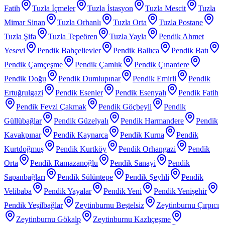
Fatih
Tuzla İçmeler
Tuzla İstasyon
Tuzla Mescit
Tuzla
Mimar Sinan
Tuzla Orhanlı
Tuzla Orta
Tuzla Postane
Tuzla Şifa
Tuzla Tepeören
Tuzla Yayla
Pendik Ahmet
Yesevi
Pendik Bahçelievler
Pendik Ballıca
Pendik Batı
Pendik Çamçeşme
Pendik Çamlık
Pendik Çınardere
Pendik Doğu
Pendik Dumlupınar
Pendik Emirli
Pendik
Ertuğrulgazi
Pendik Esenler
Pendik Esenyalı
Pendik Fatih
Pendik Fevzi Çakmak
Pendik Göçbeyli
Pendik
Güllübağlar
Pendik Güzelyalı
Pendik Harmandere
Pendik
Kavakpınar
Pendik Kaynarca
Pendik Kurna
Pendik
Kurtdoğmuş
Pendik Kurtköy
Pendik Orhangazi
Pendik
Orta
Pendik Ramazanoğlu
Pendik Sanayi
Pendik
Sapanbağları
Pendik Sülüntepe
Pendik Şeyhli
Pendik
Velibaba
Pendik Yayalar
Pendik Yeni
Pendik Yenişehir
Pendik Yeşilbağlar
Zeytinburnu Beştelsiz
Zeytinburnu Çırpıcı
Zeytinburnu Gökalp
Zeytinburnu Kazlıçeşme