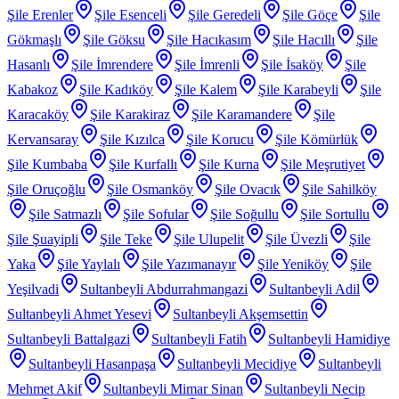
Şile Erenler
Şile Esenceli
Şile Geredeli
Şile Göçe
Şile
Gökmaşlı
Şile Göksu
Şile Hacıkasım
Şile Hacıllı
Şile
Hasanlı
Şile İmrendere
Şile İmrenli
Şile İsaköy
Şile
Kabakoz
Şile Kadıköy
Şile Kalem
Şile Karabeyli
Şile
Karacaköy
Şile Karakiraz
Şile Karamandere
Şile
Kervansaray
Şile Kızılca
Şile Korucu
Şile Kömürlük
Şile Kumbaba
Şile Kurfallı
Şile Kurna
Şile Meşrutiyet
Şile Oruçoğlu
Şile Osmanköy
Şile Ovacık
Şile Sahilköy
Şile Satmazlı
Şile Sofular
Şile Soğullu
Şile Sortullu
Şile Şuayipli
Şile Teke
Şile Ulupelit
Şile Üvezli
Şile
Yaka
Şile Yaylalı
Şile Yazımanayır
Şile Yeniköy
Şile
Yeşilvadi
Sultanbeyli Abdurrahmangazi
Sultanbeyli Adil
Sultanbeyli Ahmet Yesevi
Sultanbeyli Akşemsettin
Sultanbeyli Battalgazi
Sultanbeyli Fatih
Sultanbeyli Hamidiye
Sultanbeyli Hasanpaşa
Sultanbeyli Mecidiye
Sultanbeyli
Mehmet Akif
Sultanbeyli Mimar Sinan
Sultanbeyli Necip