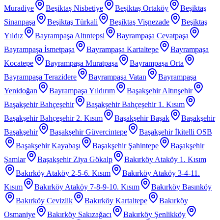
Muradiye
Beşiktaş Nisbetiye
Beşiktaş Ortaköy
Beşiktaş
Sinanpaşa
Beşiktaş Türkali
Beşiktaş Vişnezade
Beşiktaş
Yıldız
Bayrampaşa Altıntepsi
Bayrampaşa Cevatpaşa
Bayrampaşa İsmetpaşa
Bayrampaşa Kartaltepe
Bayrampaşa
Kocatepe
Bayrampaşa Muratpaşa
Bayrampaşa Orta
Bayrampaşa Terazidere
Bayrampaşa Vatan
Bayrampaşa
Yenidoğan
Bayrampaşa Yıldırım
Başakşehir Altınşehir
Başakşehir Bahçeşehir
Başakşehir Bahçeşehir 1. Kısım
Başakşehir Bahçeşehir 2. Kısım
Başakşehir Başak
Başakşehir
Başakşehir
Başakşehir Güvercintepe
Başakşehir İkitelli OSB
Başakşehir Kayabaşı
Başakşehir Şahintepe
Başakşehir
Şamlar
Başakşehir Ziya Gökalp
Bakırköy Ataköy 1. Kısım
Bakırköy Ataköy 2-5-6. Kısım
Bakırköy Ataköy 3-4-11.
Kısım
Bakırköy Ataköy 7-8-9-10. Kısım
Bakırköy Basınköy
Bakırköy Cevizlik
Bakırköy Kartaltepe
Bakırköy
Osmaniye
Bakırköy Sakızağacı
Bakırköy Şenlikköy