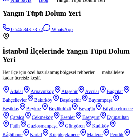
Ana Sayfa
Blog
Yangın Tüpü Dolum Yeri
Yangın Tüpü Dolum Yeri
0 546 843 73 72
WhatsApp
İstanbul İlçelerinde
Yangın Tüpü Dolum
Yeri
Her ilçe için özel hazırlanmış bölgesel rehberler — mahallelere
kadar ücretsiz keşif.
Adalar
Arnavutköy
Ataşehir
Avcılar
Bağcılar
Bahçelievler
Bakırköy
Başakşehir
Bayrampaşa
Beşiktaş
Beykoz
Beylikdüzü
Beyoğlu
Büyükçekmece
Çatalca
Çekmeköy
Esenler
Esenyurt
Eyüpsultan
Fatih
Gaziosmanpaşa
Güngören
Kadıköy
Kâğıthane
Kartal
Küçükçekmece
Maltepe
Pendik