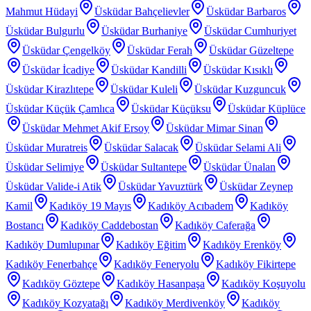
Mahmut Hüdayi
Üsküdar Bahçelievler
Üsküdar Barbaros
Üsküdar Bulgurlu
Üsküdar Burhaniye
Üsküdar Cumhuriyet
Üsküdar Çengelköy
Üsküdar Ferah
Üsküdar Güzeltepe
Üsküdar İcadiye
Üsküdar Kandilli
Üsküdar Kısıklı
Üsküdar Kirazlıtepe
Üsküdar Kuleli
Üsküdar Kuzguncuk
Üsküdar Küçük Çamlıca
Üsküdar Küçüksu
Üsküdar Küplüce
Üsküdar Mehmet Akif Ersoy
Üsküdar Mimar Sinan
Üsküdar Muratreis
Üsküdar Salacak
Üsküdar Selami Ali
Üsküdar Selimiye
Üsküdar Sultantepe
Üsküdar Ünalan
Üsküdar Valide-i Atik
Üsküdar Yavuztürk
Üsküdar Zeynep
Kamil
Kadıköy 19 Mayıs
Kadıköy Acıbadem
Kadıköy
Bostancı
Kadıköy Caddebostan
Kadıköy Caferağa
Kadıköy Dumlupınar
Kadıköy Eğitim
Kadıköy Erenköy
Kadıköy Fenerbahçe
Kadıköy Feneryolu
Kadıköy Fikirtepe
Kadıköy Göztepe
Kadıköy Hasanpaşa
Kadıköy Koşuyolu
Kadıköy Kozyatağı
Kadıköy Merdivenköy
Kadıköy