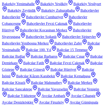
Bakırköy Yenimahalle
Bakırköy Yeşilköy
Bakırköy Yeşilyurt
Bakırköy Zeytinlik
Bakırköy Zuhuratbaba
Bahçelievler
Bahçelievler
Bahçelievler Cumhuriyet
Bahçelievler
Çobançeşme
Bahçelievler Fevzi Çakmak
Bahçelievler
Hürriyet
Bahçelievler Kocasinan Merkez
Bahçelievler
Siyavuşpaşa
Bahçelievler Soğanlı
Bahçelievler Şirinevler
Bahçelievler Yenibosna Merkez
Bahçelievler Zafer
Bağcılar
Yenimahalle
Bağcılar 100. Yıl
Bağcılar 15 Temmuz
Bağcılar Bağlar
Bağcılar Barbaros
Bağcılar Çınar
Bağcılar
Demirkapı
Bağcılar Fatih
Bağcılar Fevzi Çakmak
Bağcılar
Göztepe
Bağcılar Güneşli
Bağcılar Hürriyet
Bağcılar
İnönü
Bağcılar Kâzım Karabekir
Bağcılar Kemalpaşa
Bağcılar Kirazlı
Bağcılar Mahmutbey
Bağcılar Merkez
Bağcılar Sancaktepe
Bağcılar Yavuzselim
Bağcılar Yenigün
Bağcılar Yıldıztepe
Avcılar Ambarlı
Avcılar Cihangir
Avcılar Denizköşkler
Avcılar Firuzköy
Avcılar Gümüşpala