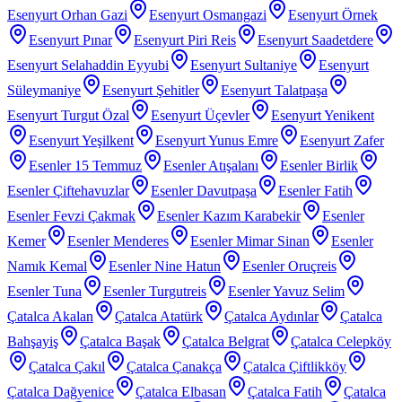
Esenyurt Orhan Gazi
Esenyurt Osmangazi
Esenyurt Örnek
Esenyurt Pınar
Esenyurt Piri Reis
Esenyurt Saadetdere
Esenyurt Selahaddin Eyyubi
Esenyurt Sultaniye
Esenyurt
Süleymaniye
Esenyurt Şehitler
Esenyurt Talatpaşa
Esenyurt Turgut Özal
Esenyurt Üçevler
Esenyurt Yenikent
Esenyurt Yeşilkent
Esenyurt Yunus Emre
Esenyurt Zafer
Esenler 15 Temmuz
Esenler Atışalanı
Esenler Birlik
Esenler Çiftehavuzlar
Esenler Davutpaşa
Esenler Fatih
Esenler Fevzi Çakmak
Esenler Kazım Karabekir
Esenler
Kemer
Esenler Menderes
Esenler Mimar Sinan
Esenler
Namık Kemal
Esenler Nine Hatun
Esenler Oruçreis
Esenler Tuna
Esenler Turgutreis
Esenler Yavuz Selim
Çatalca Akalan
Çatalca Atatürk
Çatalca Aydınlar
Çatalca
Bahşayiş
Çatalca Başak
Çatalca Belgrat
Çatalca Celepköy
Çatalca Çakıl
Çatalca Çanakça
Çatalca Çiftlikköy
Çatalca Dağyenice
Çatalca Elbasan
Çatalca Fatih
Çatalca